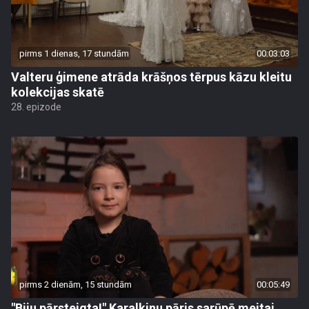
pirms 1 dienas, 17 stundām
00:03:03
Valteru ģimene atrāda krāšņos tērpus kāzu kleitu
kolekcijas skatē
28. epizode
pirms 2 dienām, 15 stundām
00:05:49
"Biju pārsteigta!" Karalkinu pāris sarūpē meitai