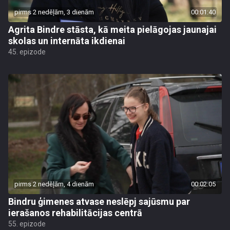
pirms 2 nedēļām, 3 dienām
00:01:40
Agrita Bindre stāsta, kā meita pielāgojas jaunajai
skolas un internāta ikdienai
45. epizode
pirms 2 nedēļām, 4 dienām
00:02:05
Bindru ģimenes atvase neslēpj sajūsmu par
ierašanos rehabilitācijas centrā
55. epizode