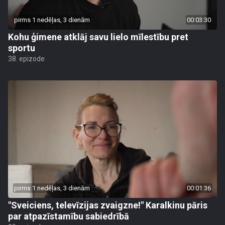
pirms 1 nedēļas, 3 dienām
00:03:30
Kohu ģimene atklāj savu lielo mīlestību pret
sportu
38. epizode
pirms 1 nedēļas, 3 dienām
00:01:36
"Sveiciens, televīzijas zvaigzne!" Karalkinu pāris
par atpazīstamību sabiedrībā