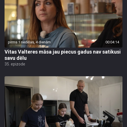
pirms 1 nedēļas, 4 dienām
00:04:14
Vitas Valteres māsa jau piecus gadus nav satikusi
savu dēlu
35. epizode