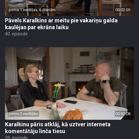
pirms 1 nedēļas, 6 dienām
00:02:05
Pāvels Karalkins ar meitu pie vakariņu galda
kaulējas par ekrāna laiku
40. epizode
pirms 2 nedēļām
00:02:08
Karalkinu pāris atklāj, kā uztver interneta
komentātāju linča tiesu
39. epizode