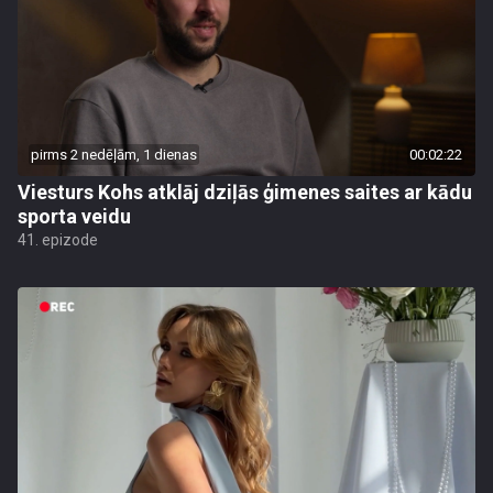
pirms 2 nedēļām, 1 dienas
00:02:22
Viesturs Kohs atklāj dziļās ģimenes saites ar kādu
sporta veidu
41. epizode