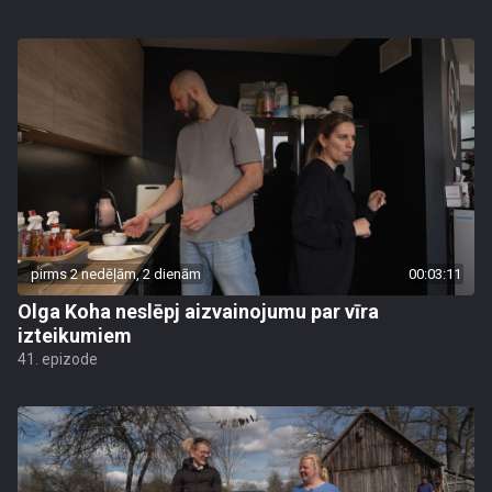
pirms 2 nedēļām, 2 dienām
00:03:11
Olga Koha neslēpj aizvainojumu par vīra
izteikumiem
41. epizode