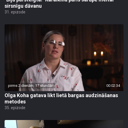
sirsnīgu dāvanu
31. epizode
pirms 2 dienām, 17 stundām
00:02:34
Olga Koha gatava likt lietā bargas audzināšanas
metodes
35. epizode