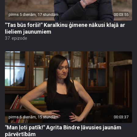
pirms 5 dienām, 17 stundām
00:03:55
"Tas būs forši!" Karalkinu ģimene nākusi klajā ar
lieliem jaunumiem
37. epizode
pirms 6 dienām, 15 stundām
00:03:37
"Man ļoti patīk!" Agrita Bindre ļāvusies jaunām
pārvērtībām