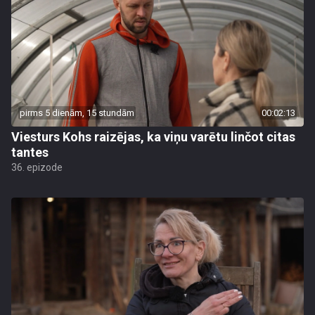
pirms 5 dienām, 15 stundām
00:02:13
Viesturs Kohs raizējas, ka viņu varētu linčot citas
tantes
36. epizode