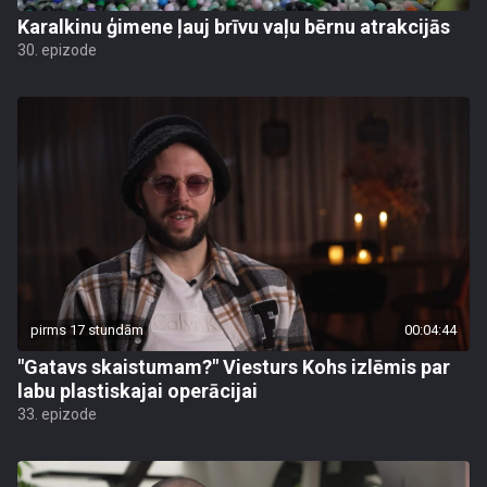
Karalkinu ģimene ļauj brīvu vaļu bērnu atrakcijās
30. epizode
pirms 17 stundām
00:04:44
"Gatavs skaistumam?" Viesturs Kohs izlēmis par
labu plastiskajai operācijai
33. epizode