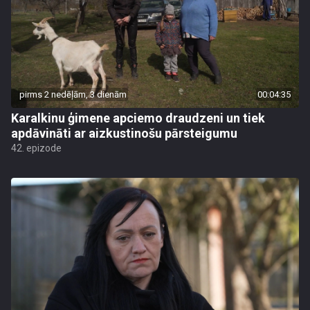
pirms 2 nedēļām, 3 dienām
00:04:35
Karalkinu ģimene apciemo draudzeni un tiek
apdāvināti ar aizkustinošu pārsteigumu
42. epizode