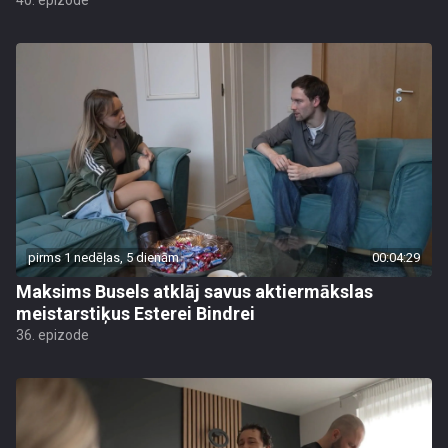
40. epizode
pirms 1 nedēļas, 5 dienām
00:04:29
Maksims Busels atklāj savus aktiermākslas
meistarstiķus Esterei Bindrei
36. epizode