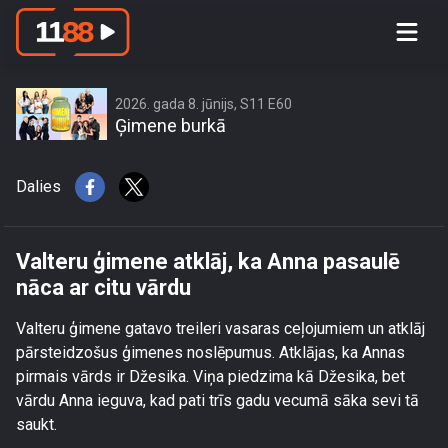
Valteru ģimene atklāj, ka Anna
pasaulē nāca ar citu vārdu
2026. gada 8. jūnijs, S11 E60
Ģimene burkā
Dalies
Valteru ģimene atklāj, ka Anna pasaulē
nāca ar citu vārdu
Valteru ģimene gatavo treileri vasaras ceļojumiem un atklāj
pārsteidzošus ģimenes noslēpumus. Atklājas, ka Annas
pirmais vārds ir Džesika. Viņa piedzima kā Džesika, bet
vārdu Anna ieguva, kad pati trīs gadu vecumā sāka sevi tā
saukt.