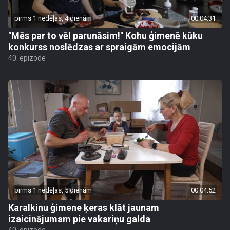
pirms 1 nedēļas, 4 dienām
00:04:31
"Mēs par to vēl parunāsim!" Kohu ģimenē kūku
konkurss noslēdzas ar spraigām emocijām
40. epizode
pirms 1 nedēļas, 5 dienām
00:04:52
Karalkinu ģimene ķeras klāt jaunam
izaicinājumam pie vakariņu galda