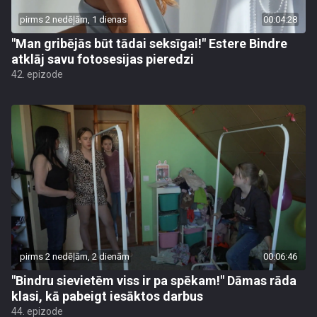
pirms 2 nedēļām, 1 dienas
00:04:28
"Man gribējās būt tādai seksīgai!" Estere Bindre
atklāj savu fotosesijas pieredzi
42. epizode
pirms 2 nedēļām, 2 dienām
00:06:46
"Bindru sievietēm viss ir pa spēkam!" Dāmas rāda
klasi, kā pabeigt iesāktos darbus
44. epizode