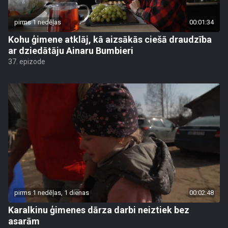
pirms 1 nedēļas
00:01:34
Kohu ģimene atklāj, kā aizsākās ciešā draudzība
ar dziedātāju Ainaru Bumbieri
37. epizode
pirms 1 nedēļas, 1 dienas
00:02:48
Karalkinu ģimenes dārza darbi neiztiek bez
asarām