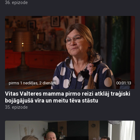
36. epizode
pirms 1 nedēļas, 2 dienām
00:01:13
Vitas Valteres mamma pirmo reizi atklāj traģiski
bojāgājušā vīra un meitu tēva stāstu
35. epizode