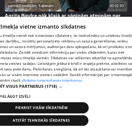
pirms 2 nedēļām, 5 dienām
00:02:30
Agrita Bindre nāk klajā ar sāpīgām atmiņām par
meitas Beatrises diagnozi
 tīmekļa vietne izmanto sīkdatnes
55. epizode
 tīmekļa vietnē tiek izmantotas sīkdatnes, lai nodrošinātu un uzlabotu tīmek
nes darbību., nosūtītu personalizētu reklāmu un satura ģenerēšanai, veiktu
āmas un satura mērījumus, auditorijas datu apkopošanu, kā arī produktu izst
zlabošanu. Zemāk sniedzam informāciju par visām sīkdatnēm, kuras tiek
ntotas mūsu tīmekļa vietnēs. Sīkdatnes var atšķirties atkarībā no apmeklētā
rneta vietnes sadaļas. Lietotājam jebkurā brīdī ir iespēja piekrist, atteikties va
īt savu piekrišanu. Piekrišanas sniegšana, kā arī tās atsaukšana vai mainīša
ecas uz visām interneta vietnes sadaļām. Vairāk informācijas par izmantotaj
atnēm skatīt
sīkdatņu izmantošanas noteikumos.
ĪT VISUS PARTNERUS
(1718) →
PIELĀGOT IZVĒLI
pirms 2 nedēļām, 6 dienām
00:04:45
PIEKRIST VISĀM SĪKDATNĒM
"Rēķinu vīram piestādi!" Olga Koha pie speciālista
izceļas ar asprātīgu piebildi
ATSTĀT TEHNISKĀS SĪKDATNES
47. epizode