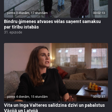
pirms 3 dienām, 17 stundām
00:02:13
Bindru ģimenes atvases vēlas saņemt samaksu
par tīrību istabās
31. epizode
pirms 4 dienām, 15 stundām
00:02:37
Vita un Inga Valteres salīdzina dzīvi un pabalstus
Vācijā un Latvijā