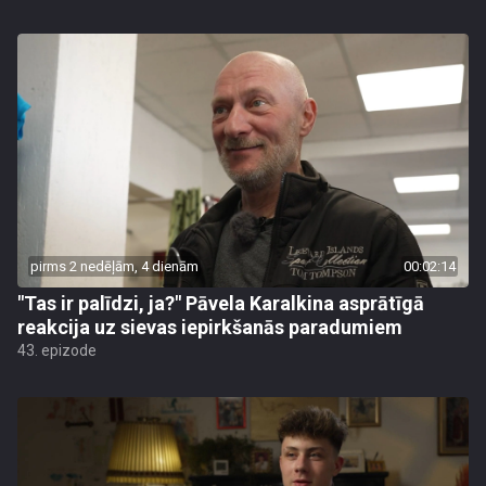
pirms 2 nedēļām, 4 dienām
00:02:14
"Tas ir palīdzi, ja?" Pāvela Karalkina asprātīgā
reakcija uz sievas iepirkšanās paradumiem
43. epizode