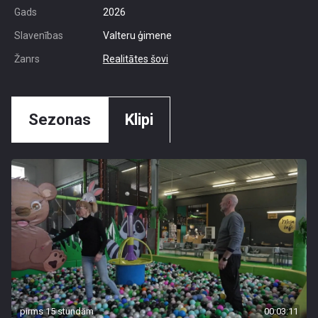
Gads
2026
Slavenības
Valteru ģimene
Žanrs
Realitātes šovi
Sezonas
Klipi
pirms 15 stundām
00:03:11