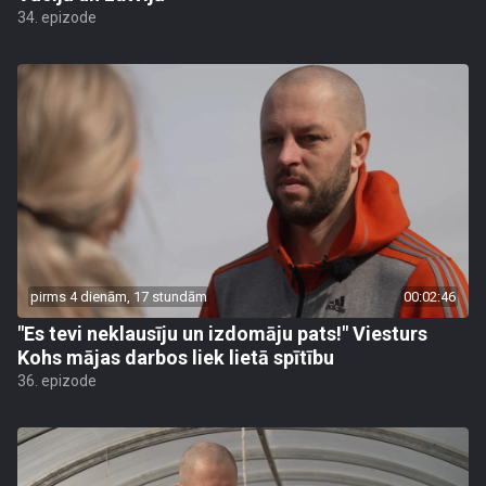
34. epizode
pirms 4 dienām, 17 stundām
00:02:46
"Es tevi neklausīju un izdomāju pats!" Viesturs
Kohs mājas darbos liek lietā spītību
36. epizode