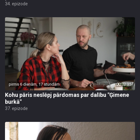
34. epizode
pirms 6 dienām, 17 stundām
00:02:35
Kohu pāris neslēpj pārdomas par dalību "Ģimene
burkā"
37. epizode