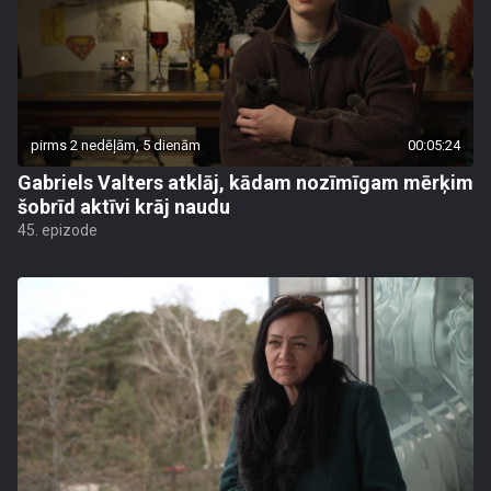
pirms 2 nedēļām, 5 dienām
00:05:24
Gabriels Valters atklāj, kādam nozīmīgam mērķim
šobrīd aktīvi krāj naudu
45. epizode