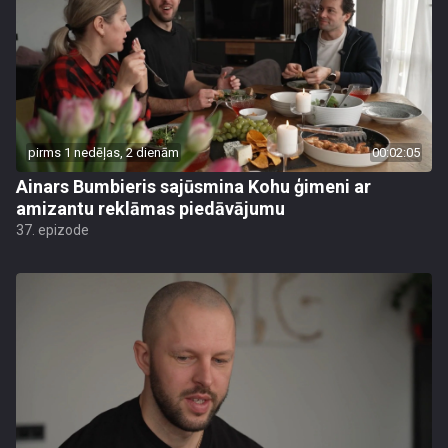
pirms 1 nedēļas, 2 dienām
00:02:05
Ainars Bumbieris sajūsmina Kohu ģimeni ar
amizantu reklāmas piedāvājumu
37. epizode