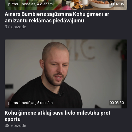
pirms 1 nedēļas, 4 dienām
00:02:05
Ainars Bumbieris sajūsmina Kohu ģimeni ar
amizantu reklāmas piedāvājumu
37. epizode
pirms 1 nedēļas, 5 dienām
00:03:30
Kohu ģimene atklāj savu lielo mīlestību pret
sportu
38. epizode