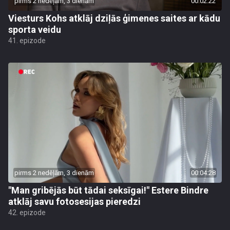
pirms 2 nedēļām, 3 dienām
00:02:22
Viesturs Kohs atklāj dziļās ģimenes saites ar kādu
sporta veidu
41. epizode
pirms 2 nedēļām, 3 dienām
00:04:28
"Man gribējās būt tādai seksīgai!" Estere Bindre
atklāj savu fotosesijas pieredzi
42. epizode