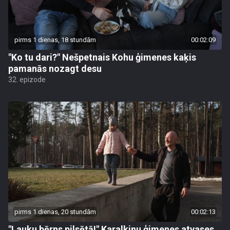
pirms 1 dienas, 18 stundām
00:02:09
"Ko tu dari?" Nešpetnais Kohu ģimenes kaķis
pamanās nozagt desu
32. epizode
pirms 1 dienas, 20 stundām
00:02:13
"Lauku bērns pilsētā!" Karalkinu ģimenes atvases