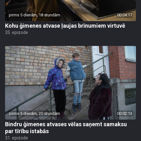
pirms 5 dienām, 18 stundām
00:04:17
Kohu ģimenes atvase ļaujas brīnumiem virtuvē
35. epizode
pirms 5 dienām, 20 stundām
00:02:13
Bindru ģimenes atvases vēlas saņemt samaksu
par tīrību istabās
31. epizode