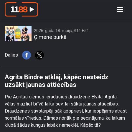
Agrita Bindre atklāj, kāpēc nesteidz
uzsākt jaunas attiecības
2026. gada 18. maijs, S11 E51
Ģimene burkā
Dalies
Agrita Bindre atklāj, kāpēc nesteidz
uzsākt jaunas attiecības
Pie Agritas ciemos ieradusies draudzene Elvita. Agrita
vēlas mazliet brīvā laika sev, lai sāktu jaunas attiecības.
Draudzenes savstarpēji sāk apspriest, kur iespējams atrast
normālus vīriešus. Dāmas nonāk pie secinājuma, ka laikam
klubā šādus kungus labāk nemeklēt. Kāpēc tā?