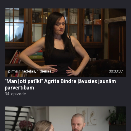
pirms 1 nedēļas, 1 dienas
00:03:37
"Man ļoti patīk!" Agrita Bindre ļāvusies jaunām
pārvērtībām
34. epizode