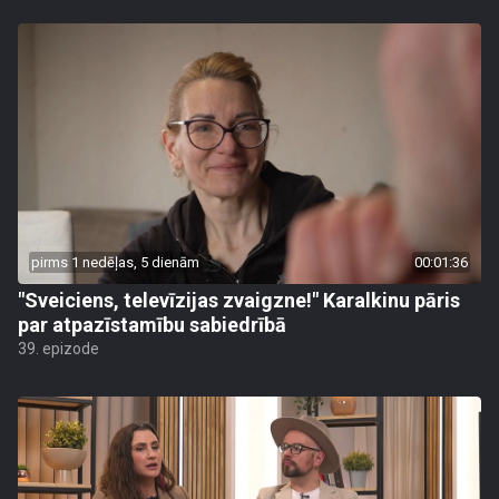
pirms 1 nedēļas, 5 dienām
00:01:36
"Sveiciens, televīzijas zvaigzne!" Karalkinu pāris
par atpazīstamību sabiedrībā
39. epizode