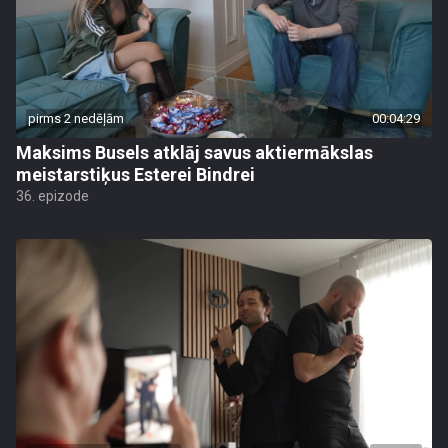
pirms 2 nedēļām
00:04:29
Maksims Busels atklāj savus aktiermākslas
meistarstiķus Esterei Bindrei
36. epizode