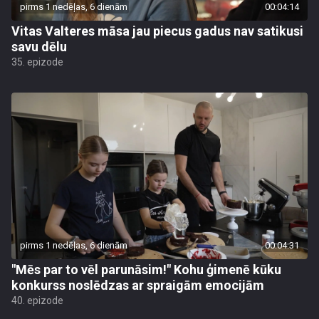
pirms 1 nedēļas, 6 dienām
00:04:14
Vitas Valteres māsa jau piecus gadus nav satikusi
savu dēlu
35. epizode
pirms 1 nedēļas, 6 dienām
00:04:31
"Mēs par to vēl parunāsim!" Kohu ģimenē kūku
konkurss noslēdzas ar spraigām emocijām
40. epizode