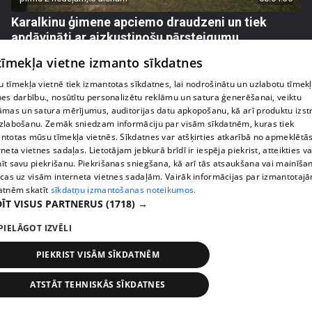
Karalkinu ģimene apciemo draudzeni un tiek
apdāvināti ar aizkustinošu pārsteigumu
42. epizode
 tīmekļa vietne izmanto sīkdatnes
 tīmekļa vietnē tiek izmantotas sīkdatnes, lai nodrošinātu un uzlabotu tīmek
nes darbību., nosūtītu personalizētu reklāmu un satura ģenerēšanai, veiktu
āmas un satura mērījumus, auditorijas datu apkopošanu, kā arī produktu izst
zlabošanu. Zemāk sniedzam informāciju par visām sīkdatnēm, kuras tiek
ntotas mūsu tīmekļa vietnēs. Sīkdatnes var atšķirties atkarībā no apmeklētā
rneta vietnes sadaļas. Lietotājam jebkurā brīdī ir iespēja piekrist, atteikties va
īt savu piekrišanu. Piekrišanas sniegšana, kā arī tās atsaukšana vai mainīša
ecas uz visām interneta vietnes sadaļām. Vairāk informācijas par izmantotaj
atnēm skatīt
sīkdatņu izmantošanas noteikumos.
ĪT VISUS PARTNERUS
(1718) →
PIELĀGOT IZVĒLI
pirms 2 nedēļām, 5 dienām
00:01:40
Agrita Bindre stāsta, kā meita pielāgojas jaunajai
PIEKRIST VISĀM SĪKDATNĒM
skolas un internāta ikdienai
ATSTĀT TEHNISKĀS SĪKDATNES
45. epizode