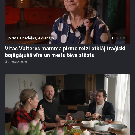
pirms 1 nedēļas, 4 dienām
00:01:13
Vitas Valteres mamma pirmo reizi atklāj traģiski
bojāgājušā vīra un meitu tēva stāstu
35. epizode