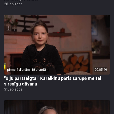
28. epizode
pirms 4 dienām, 18 stundām
00:05:49
"Biju pārsteigta!" Karalkinu pāris sarūpē meitai
sirsnīgu dāvanu
31. epizode