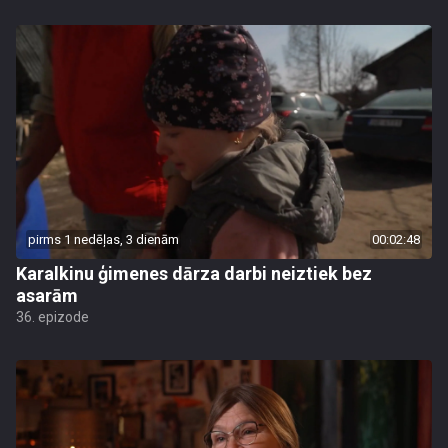
pirms 1 nedēļas, 3 dienām
00:02:48
Karalkinu ģimenes dārza darbi neiztiek bez
asarām
36. epizode