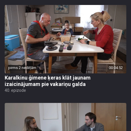
pirms 2 nedēļām
00:04:52
Karalkinu ģimene ķeras klāt jaunam
izaicinājumam pie vakariņu galda
40. epizode