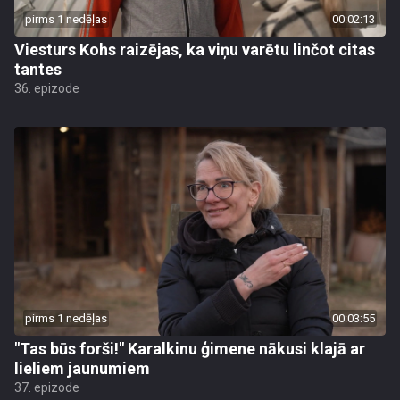
pirms 1 nedēļas
00:02:13
Viesturs Kohs raizējas, ka viņu varētu linčot citas
tantes
36. epizode
pirms 1 nedēļas
00:03:55
"Tas būs forši!" Karalkinu ģimene nākusi klajā ar
lieliem jaunumiem
37. epizode