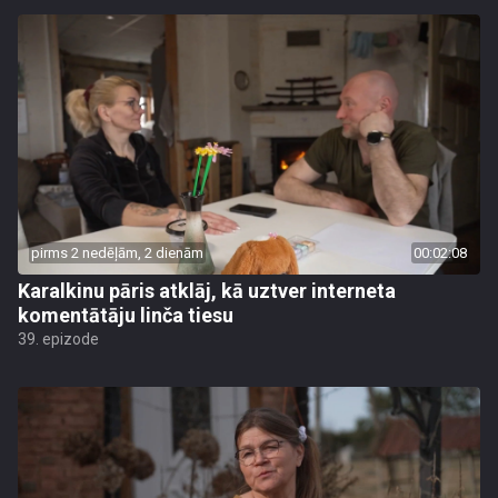
pirms 2 nedēļām, 2 dienām
00:02:08
Karalkinu pāris atklāj, kā uztver interneta
komentātāju linča tiesu
39. epizode