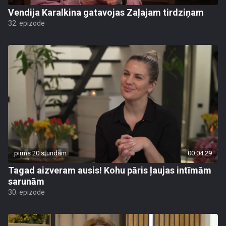
Vendija Karalkina gatavojas Zaļajam tirdziņam
32. epizode
pirms 20 stundām
00:04:29
Tagad aizveram ausis! Kohu pāris ļaujas intīmām
sarunām
30. epizode