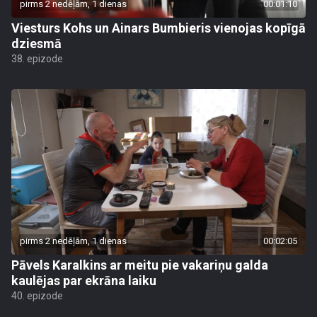
pirms 2 nedēļām, 1 dienas
00:01:10
Viesturs Kohs un Ainars Bumbieris vienojas kopīgā
dziesmā
38. epizode
pirms 2 nedēļām, 1 dienas
00:02:05
Pāvels Karalkins ar meitu pie vakariņu galda
kaulējas par ekrāna laiku
40. epizode