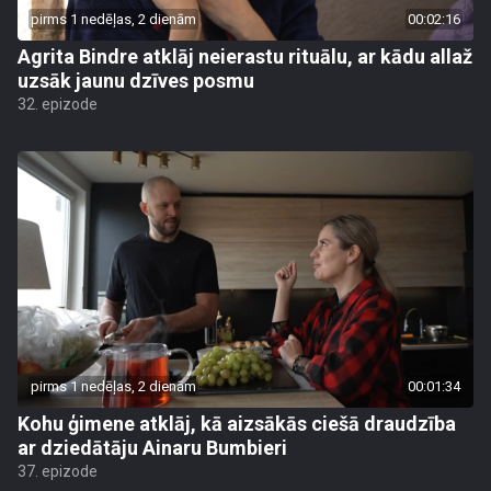
pirms 1 nedēļas, 2 dienām
00:02:16
Agrita Bindre atklāj neierastu rituālu, ar kādu allaž
uzsāk jaunu dzīves posmu
32. epizode
pirms 1 nedēļas, 2 dienām
00:01:34
Kohu ģimene atklāj, kā aizsākās ciešā draudzība
ar dziedātāju Ainaru Bumbieri
37. epizode