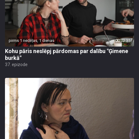
pirms 1 nedēļas, 1 dienas
00:02:35
Kohu pāris neslēpj pārdomas par dalību "Ģimene
burkā"
37. epizode