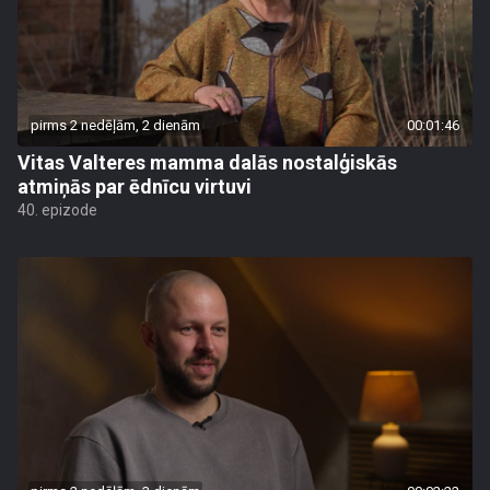
pirms 2 nedēļām, 2 dienām
00:01:46
Vitas Valteres mamma dalās nostalģiskās
atmiņās par ēdnīcu virtuvi
40. epizode