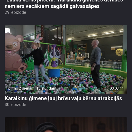
nemiers vecākiem sagādā galvassāpes
29. epizode
pirms 2 dienām, 18 stundām
00:03:11
Karalkinu ģimene ļauj brīvu vaļu bērnu atrakcijās
30. epizode