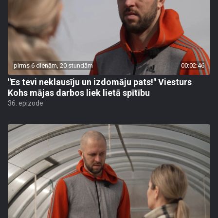
pirms 6 dienām, 20 stundām
00:02:46
"Es tevi neklausīju un izdomāju pats!" Viesturs
Kohs mājas darbos liek lietā spītību
36. epizode