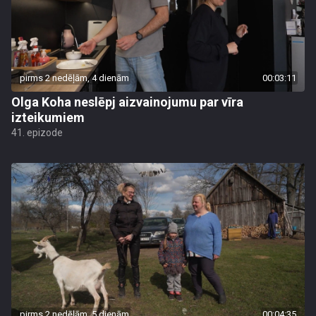
pirms 2 nedēļām, 4 dienām
00:03:11
Olga Koha neslēpj aizvainojumu par vīra
izteikumiem
41. epizode
pirms 2 nedēļām, 5 dienām
00:04:35