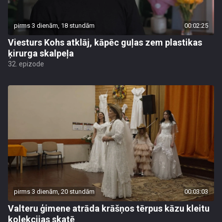
pirms 3 dienām, 18 stundām
00:02:25
Viesturs Kohs atklāj, kāpēc guļas zem plastikas
ķirurga skalpeļa
32. epizode
pirms 3 dienām, 20 stundām
00:03:03
Valteru ģimene atrāda krāšņos tērpus kāzu kleitu
kolekcijas skatē