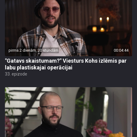
pirms 2 dienām, 20 stundām
00:04:44
"Gatavs skaistumam?" Viesturs Kohs izlēmis par
labu plastiskajai operācijai
33. epizode