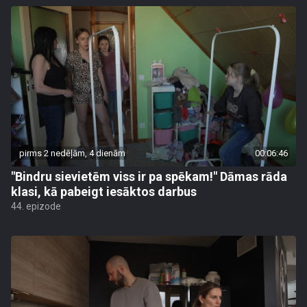
pirms 2 nedēļām, 4 dienām
00:06:46
"Bindru sievietēm viss ir pa spēkam!" Dāmas rāda
klasi, kā pabeigt iesāktos darbus
44. epizode