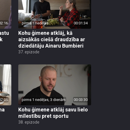
02:16
pirms 1 nedēļas
00:01:34
astu
Kohu ģimene atklāj, kā
āk
aizsākās ciešā draudzība ar
dziedātāju Ainaru Bumbieri
37. epizode
02:05
pirms 1 nedēļas, 3 dienām
00:03:30
na
Kohu ģimene atklāj savu lielo
mīlestību pret sportu
38. epizode