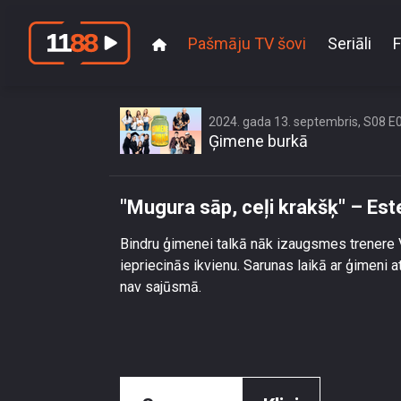
Pašmāju TV šovi
Seriāli
F
\"Mugur
2024. gada 13. septembris, S08 E
Ģimene burkā
"Mugura sāp, ceļi krakšķ" – Est
Bindru ģimenei talkā nāk izaugsmes trenere V
iepriecinās ikvienu. Sarunas laikā ar ģimeni at
nav sajūsmā.