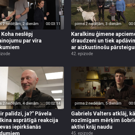
s 2 nedēļām, 2 dienām
00:03:11
pirms 2 nedēļām, 3 dienām
00:
 Koha neslēpj
Karalkinu ģimene apciem
ainojumu par vīra
draudzeni un tiek apdāvin
ikumiem
ar aizkustinošu pārsteig
pizode
42. epizode
s 2 nedēļām, 4 dienām
00:02:14
pirms 2 nedēļām, 5 dienām
00:
ir palīdzi, ja?" Pāvela
Gabriels Valters atklāj, 
lkina asprātīgā reakcija
nozīmīgam mērķim šobrī
ievas iepirkšanās
aktīvi krāj naudu
adumiem
45. epizode