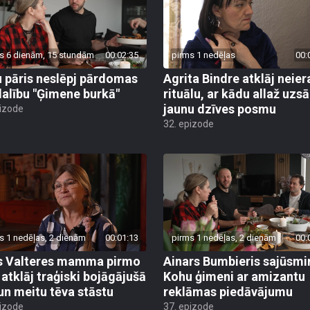
s 6 dienām, 15 stundām
00:02:35
pirms 1 nedēļas
00:
 pāris neslēpj pārdomas
Agrita Bindre atklāj neier
dalību "Ģimene burkā"
rituālu, ar kādu allaž uzs
jaunu dzīves posmu
pizode
32. epizode
s 1 nedēļas, 2 dienām
00:01:13
pirms 1 nedēļas, 2 dienām
00:
s Valteres mamma pirmo
Ainars Bumbieris sajūsmi
i atklāj traģiski bojāgājušā
Kohu ģimeni ar amizantu
 un meitu tēva stāstu
reklāmas piedāvājumu
pizode
37. epizode