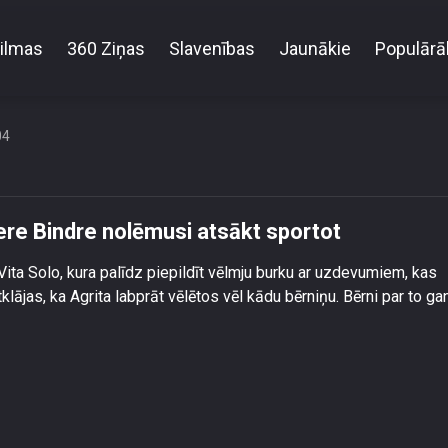
ilmas
360 Ziņas
Slavenības
Jaunākie
Populārā
a sāp, ceļi krakšķ\" – Estere Bindre nolēmusi atsākt
04
ere Bindre nolēmusi atsākt sportot
ita Solo, kura palīdz piepildīt vēlmju burku ar uzdevumiem, kas
klājas, ka Agrita labprāt vēlētos vēl kādu bērniņu. Bērni par to gan