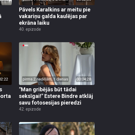
Pāvels Karalkins ar meitu pie
ā
vakariņu galda kaulējas par
ekrāna laiku
40. epizode
02:22
pirms 2 nedēļām, 1 dienas
00:04:28
s
"Man gribējās būt tādai
porta
seksīgai!" Estere Bindre atklāj
savu fotosesijas pieredzi
42. epizode