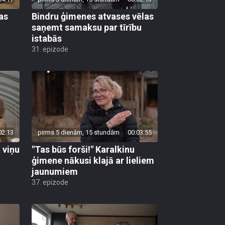
as
Bindru ģimenes atvases vēlas
saņemt samaksu par tīrību
istabās
31. epizode
02:13
pirms 5 dienām, 15 stundām
00:03:55
 viņu
"Tas būs forši!" Karalkinu
ģimene nākusi klajā ar lieliem
jaunumiem
37. epizode