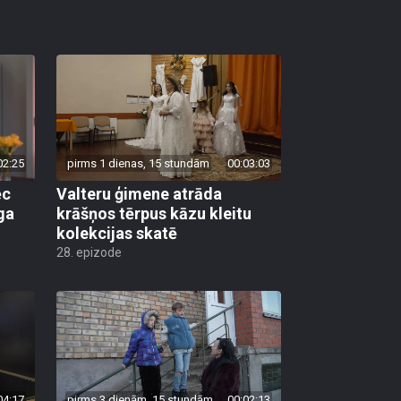
02:25
pirms 1 dienas, 15 stundām
00:03:03
ēc
Valteru ģimene atrāda
ga
krāšņos tērpus kāzu kleitu
kolekcijas skatē
28. epizode
04:17
pirms 3 dienām, 15 stundām
00:02:13