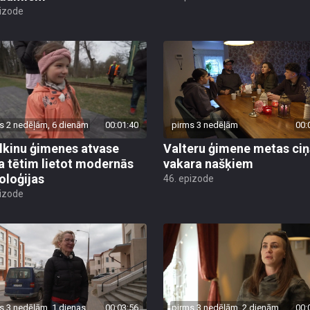
pizode
s 2 nedēļām, 6 dienām
00:01:40
pirms 3 nedēļām
00:
lkinu ģimenes atvase
Valteru ģimene metas ciņ
 tētim lietot modernās
vakara našķiem
oloģijas
46. epizode
pizode
s 3 nedēļām, 1 dienas
00:03:56
pirms 3 nedēļām, 2 dienām
00: