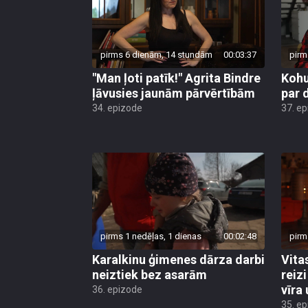
pirms 6 dienām, 14 stundām
00:03:37
pirm
"Man ļoti patīk!" Agrita Bindre
Kohu
ļāvusies jaunām pārvērtībām
par 
34. epizode
37. e
pirms 1 nedēļas, 1 dienas
00:02:48
pirm
Karalkinu ģimenes dārza darbi
Vita
neiztiek bez asarām
reiz
vīra
36. epizode
35. e