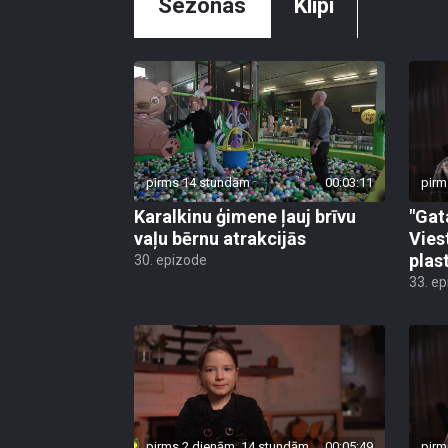
Sezonas
Klipi
pirms 14 stundām
00:03:11
pirm
Karalkinu ģimene ļauj brīvu
"Gat
vaļu bērnu atrakcijās
Vies
plas
30. epizode
33. e
pirms 2 dienām, 14 stundām
00:05:49
pirm