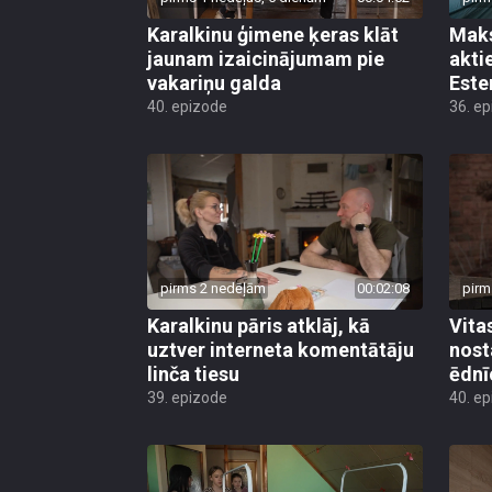
Karalkinu ģimene ķeras klāt
Maks
jaunam izaicinājumam pie
akti
vakariņu galda
Este
40. epizode
36. e
pirms 2 nedēļām
00:02:08
pirm
Karalkinu pāris atklāj, kā
Vita
uztver interneta komentātāju
nost
linča tiesu
ēdnī
39. epizode
40. e