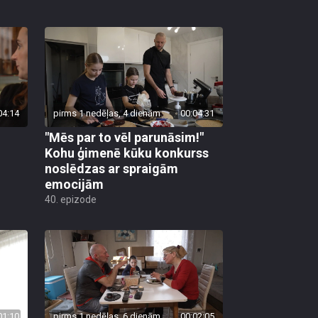
04:14
pirms 1 nedēļas, 4 dienām
00:04:31
"Mēs par to vēl parunāsim!"
Kohu ģimenē kūku konkurss
noslēdzas ar spraigām
emocijām
40. epizode
01:10
pirms 1 nedēļas, 6 dienām
00:02:05