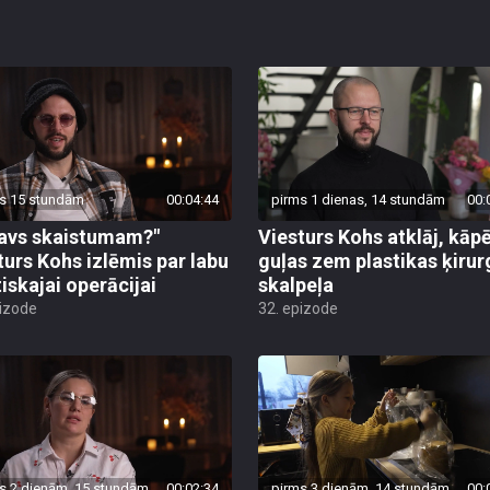
s 15 stundām
00:04:44
pirms 1 dienas, 14 stundām
00:
avs skaistumam?"
Viesturs Kohs atklāj, kāp
turs Kohs izlēmis par labu
guļas zem plastikas ķirur
tiskajai operācijai
skalpeļa
pizode
32. epizode
s 2 dienām, 15 stundām
00:02:34
pirms 3 dienām, 14 stundām
00: