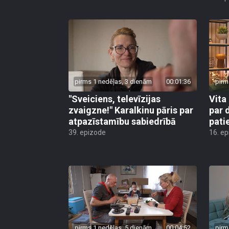
pirms 1 nedēļas, 3 dienām
00:01:36
pirm
"Sveiciens, televīzijas
Vita 
zvaigzne!" Karalkinu pāris par
par 
atpazīstamību sabiedrībā
pati
39. epizode
16. e
pirms 1 nedēļas, 5 dienām
00:04:52
pirm