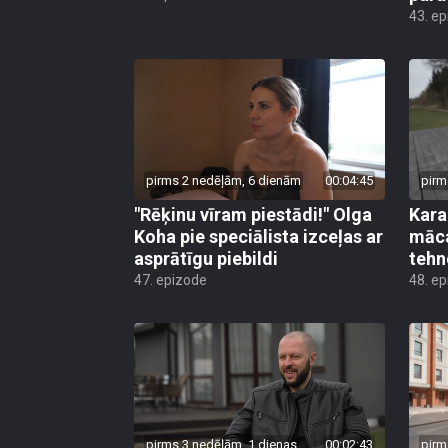
43. e
pirms 2 nedēļām, 6 dienām
00:04:45
pirm
"Rēķinu vīram piestādi!" Olga
Kara
Koha pie speciālista izceļas ar
māca
asprātīgu piebildi
tehn
47. epizode
48. e
pirms 3 nedēļām, 1 dienas
00:02:43
pirm