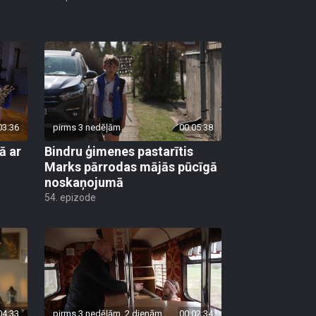
03:36
pirms 3 nedēļām
00:05:38
ā ar
Bindru ģimenes pastarītis
Marks pārrodas mājās pūcīgā
noskaņojumā
54. epizode
04:33
pirms 3 nedēļām, 2 dienām
00:02:34