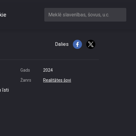
kie
Meklē slavenības, šovus, u.c.
 sportot
Dalies
Gads
2024
Žanrs
Realitātes šovi
 īsti