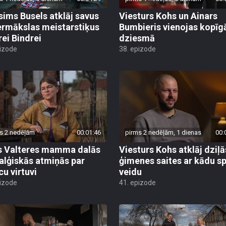
ims Busels atklāj savus
Viesturs Kohs un Ainars
ermākslas meistarstiķus
Bumbieris vienojas kopīg
rei Bindrei
dziesmā
pizode
38. epizode
s 2 nedēļām
00:01:46
pirms 2 nedēļām, 1 dienas
00:
s Valteres mamma dalās
Viesturs Kohs atklāj dziļā
alģiskās atmiņās par
ģimenes saites ar kādu s
cu virtuvi
veidu
pizode
41. epizode