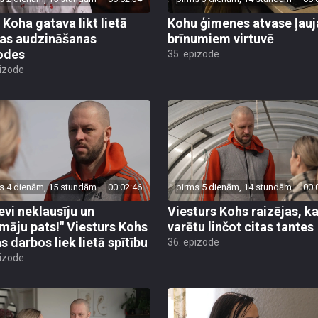
 Koha gatava likt lietā
Kohu ģimenes atvase ļauj
as audzināšanas
brīnumiem virtuvē
odes
35. epizode
pizode
s 4 dienām, 15 stundām
00:02:46
pirms 5 dienām, 14 stundām
00:
tevi neklausīju un
Viesturs Kohs raizējas, ka
māju pats!" Viesturs Kohs
varētu linčot citas tantes
s darbos liek lietā spītību
36. epizode
pizode