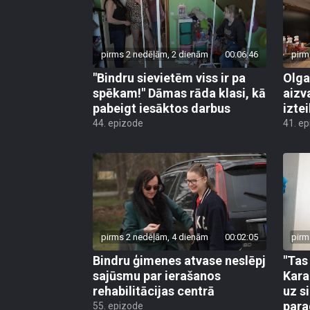
pirms 2 nedēļām, 2 dienām
00:06:46
pirm
"Bindru sievietēm viss ir pa
Olga
spēkam!" Dāmas rāda klasi, kā
aizv
pabeigt iesāktos darbus
izte
44. epizode
41. e
pirms 2 nedēļām, 4 dienām
00:02:05
pirm
Bindru ģimenes atvase neslēpj
"Tas 
sajūsmu par ierašanos
Kara
rehabilitācijas centrā
uz s
par
55. epizode