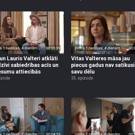
s 1 nedēļas, 4 dienām
00:03:39
pirms 1 nedēļas, 4 dienām
00:
un Lauris Valteri atklāti
Vitas Valteres māsa jau
dzīvi sabiedrības acīs un
piecus gadus nav satikusi
esumu attiecībās
savu dēlu
pizode
35. epizode
s 1 nedēļas, 5 dienām
00:04:29
pirms 1 nedēļas, 6 dienām
00: