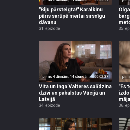
"Biju pārsteigta!" Karalkinu
Olga
pāris sarūpē meitai sirsnīgu
barg
dāvanu
met
31. epizode
35. e
pirms 4 dienām, 14 stundām
00:02:37
pirm
Vita un Inga Valteres salīdzina
"Es 
dzīvi un pabalstus Vācijā un
izdo
Latvijā
māja
34. epizode
36. e