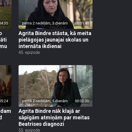
04:35
pirms 2 nedēļām, 3 dienām
00:01:40
o
Agrita Bindre stāsta, kā meita
āti
pielāgojas jaunajai skolas un
umu
internāta ikdienai
45. epizode
05:24
pirms 2 nedēļām, 5 dienām
00:02:30
kādam
Agrita Bindre nāk klajā ar
d
sāpīgām atmiņām par meitas
Beatrises diagnozi
55. epizode