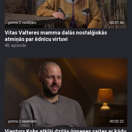
pirms 2 nedēļām
00:01:46
Vitas Valteres mamma dalās nostalģiskās
atmiņās par ēdnīcu virtuvi
40. epizode
pirms 2 nedēļām
00:02:22
Viesturs Kohs atklāj dziļās ģimenes saites ar kādu