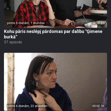
pirms 6 dienām, 1 stundas
00:02:35
Kohu pāris neslēpj pārdomas par dalību "Ģimene
burkā"
37. epizode
pirms 6 dienām, 23 stundām
00:02:16