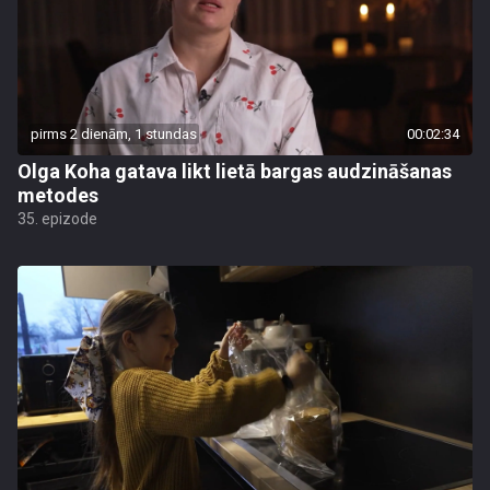
pirms 2 dienām, 1 stundas
00:02:34
Olga Koha gatava likt lietā bargas audzināšanas
metodes
35. epizode