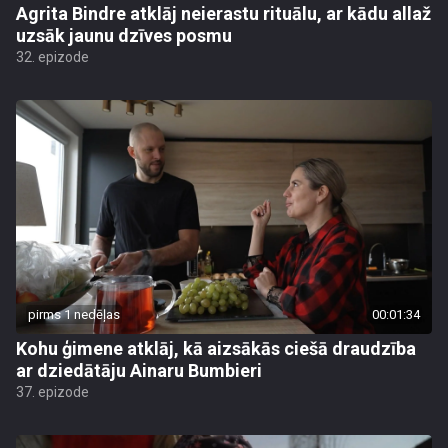
Agrita Bindre atklāj neierastu rituālu, ar kādu allaž
uzsāk jaunu dzīves posmu
32. epizode
pirms 1 nedēļas
00:01:34
Kohu ģimene atklāj, kā aizsākās ciešā draudzība
ar dziedātāju Ainaru Bumbieri
37. epizode