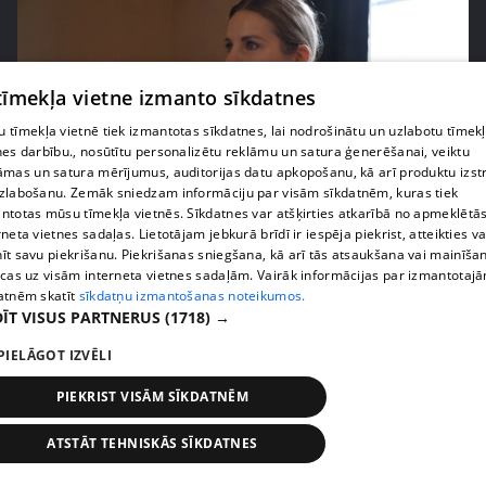
 tīmekļa vietne izmanto sīkdatnes
 tīmekļa vietnē tiek izmantotas sīkdatnes, lai nodrošinātu un uzlabotu tīmek
nes darbību., nosūtītu personalizētu reklāmu un satura ģenerēšanai, veiktu
āmas un satura mērījumus, auditorijas datu apkopošanu, kā arī produktu izst
zlabošanu. Zemāk sniedzam informāciju par visām sīkdatnēm, kuras tiek
pirms 2 nedēļām, 5 dienām
00:04:45
ntotas mūsu tīmekļa vietnēs. Sīkdatnes var atšķirties atkarībā no apmeklētā
"Rēķinu vīram piestādi!" Olga Koha pie speciālista
rneta vietnes sadaļas. Lietotājam jebkurā brīdī ir iespēja piekrist, atteikties va
izceļas ar asprātīgu piebildi
īt savu piekrišanu. Piekrišanas sniegšana, kā arī tās atsaukšana vai mainīša
ecas uz visām interneta vietnes sadaļām. Vairāk informācijas par izmantotaj
47. epizode
atnēm skatīt
sīkdatņu izmantošanas noteikumos.
ĪT VISUS PARTNERUS
(1718) →
PIELĀGOT IZVĒLI
PIEKRIST VISĀM SĪKDATNĒM
ATSTĀT TEHNISKĀS SĪKDATNES