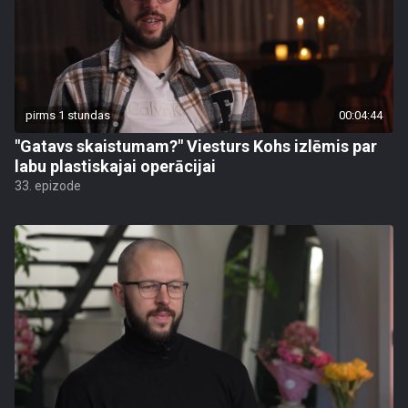
pirms 1 stundas
00:04:44
"Gatavs skaistumam?" Viesturs Kohs izlēmis par
labu plastiskajai operācijai
33. epizode