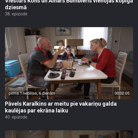
Viesturs Kohs un Ainars Bumbieris vienojas kopīgā
dziesmā
38. epizode
pirms 1 nedēļas, 6 dienām
00:02:05
Pāvels Karalkins ar meitu pie vakariņu galda
kaulējas par ekrāna laiku
40. epizode