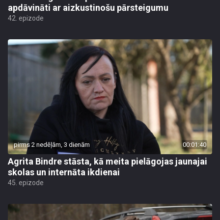
apdāvināti ar aizkustinošu pārsteigumu
42. epizode
pirms 2 nedēļām, 3 dienām
00:01:40
Agrita Bindre stāsta, kā meita pielāgojas jaunajai
skolas un internāta ikdienai
45. epizode