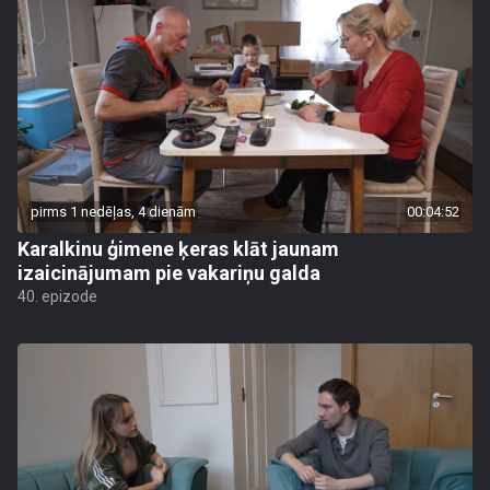
pirms 1 nedēļas, 4 dienām
00:04:52
Karalkinu ģimene ķeras klāt jaunam
izaicinājumam pie vakariņu galda
40. epizode