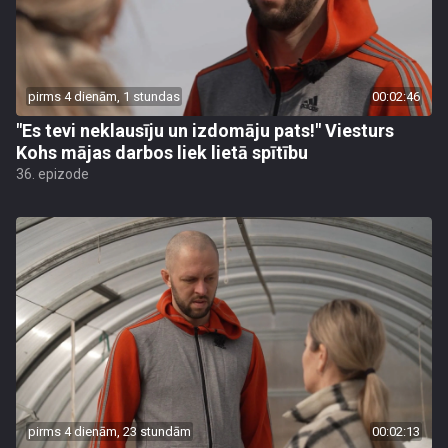
pirms 4 dienām, 1 stundas
00:02:46
"Es tevi neklausīju un izdomāju pats!" Viesturs
Kohs mājas darbos liek lietā spītību
36. epizode
pirms 4 dienām, 23 stundām
00:02:13