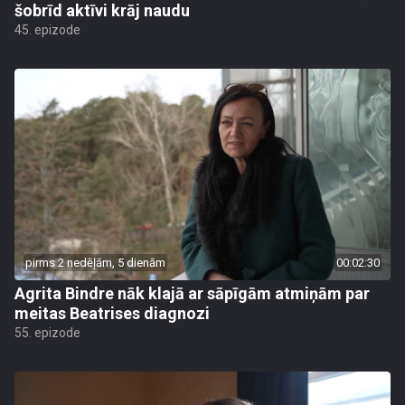
šobrīd aktīvi krāj naudu
45. epizode
pirms 2 nedēļām, 5 dienām
00:02:30
Agrita Bindre nāk klajā ar sāpīgām atmiņām par
meitas Beatrises diagnozi
55. epizode