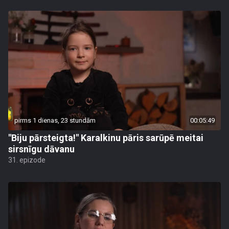
pirms 1 dienas, 23 stundām
00:05:49
"Biju pārsteigta!" Karalkinu pāris sarūpē meitai
sirsnīgu dāvanu
31. epizode