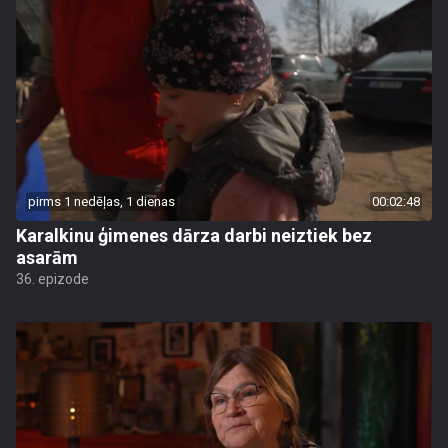
pirms 1 nedēļas, 1 dienas
00:02:48
Karalkinu ģimenes dārza darbi neiztiek bez
asarām
36. epizode