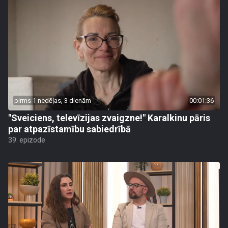
pirms 1 nedēļas, 3 dienām
00:01:36
"Sveiciens, televīzijas zvaigzne!" Karalkinu pāris
par atpazīstamību sabiedrībā
39. epizode