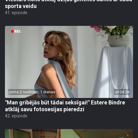
sporta veidu
41. epizode
pirms 2 nedēļām, 1 dienas
00:04:28
"Man gribējās būt tādai seksīgai!" Estere Bindre
atklāj savu fotosesijas pieredzi
42. epizode