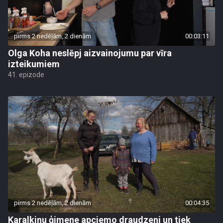
pirms 2 nedēļām, 2 dienām
00:03:11
Olga Koha neslēpj aizvainojumu par vīra
izteikumiem
41. epizode
pirms 2 nedēļām, 2 dienām
00:04:35
Karalkinu ģimene apciemo draudzeni un tiek