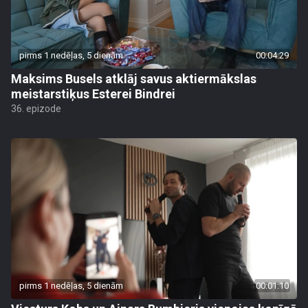
pirms 1 nedēļas, 5 dienām
00:04:29
Maksims Busels atklāj savus aktiermākslas
meistarstiķus Esterei Bindrei
36. epizode
pirms 1 nedēļas, 5 dienām
00:01:10