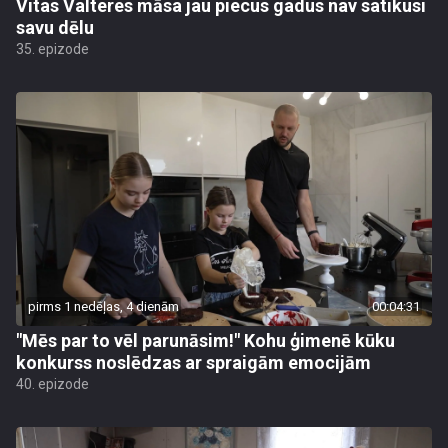
Vitas Valteres māsa jau piecus gadus nav satikusi
savu dēlu
35. epizode
pirms 1 nedēļas, 4 dienām
00:04:31
"Mēs par to vēl parunāsim!" Kohu ģimenē kūku
konkurss noslēdzas ar spraigām emocijām
40. epizode