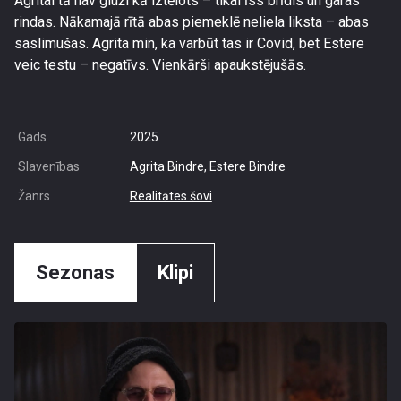
Agritai tā nav gluži kā iztēlots – tikai īss brīdis un garas
rindas. Nākamajā rītā abas piemeklē neliela liksta – abas
saslimušas. Agrita min, ka varbūt tas ir Covid, bet Estere
veic testu – negatīvs. Vienkārši apaukstējušās.
Gads
2025
Slavenības
Agrita Bindre, Estere Bindre
Žanrs
Realitātes šovi
Sezonas
Klipi