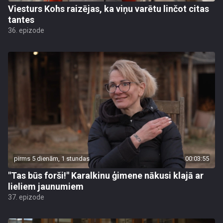
Viesturs Kohs raizējas, ka viņu varētu linčot citas
tantes
36. epizode
pirms 5 dienām, 1 stundas
00:03:55
"Tas būs forši!" Karalkinu ģimene nākusi klajā ar
lieliem jaunumiem
37. epizode