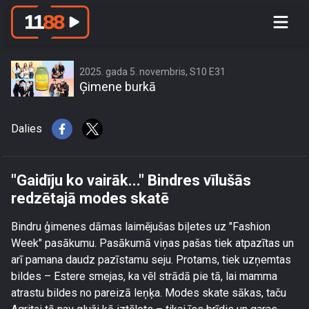
\"Gaidīju ko vairāk...\" Bindres vīlušās
redzētajā modes skatē
2025. gada 5. novembris, S10 E31
Ģimene burkā
Dalies
"Gaidīju ko vairāk..." Bindres vīlušās
redzētajā modes skatē
Bindru ģimenes dāmas laimējušas biļetes uz "Fashion
Week" pasākumu. Pasākumā viņas pašas tiek atpazītas un
arī pamana daudz pazīstamu seju. Protams, tiek uzņemtas
bildes – Estere smejas, ka vēl strādā pie tā, lai mamma
atrastu bildes no pareizā leņķa. Modes skate sākas, taču