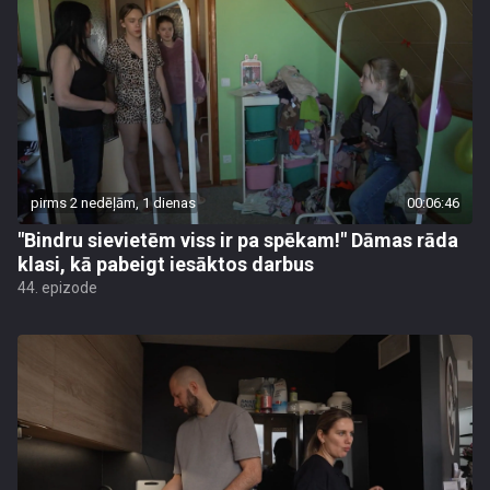
pirms 2 nedēļām, 1 dienas
00:06:46
"Bindru sievietēm viss ir pa spēkam!" Dāmas rāda
klasi, kā pabeigt iesāktos darbus
44. epizode