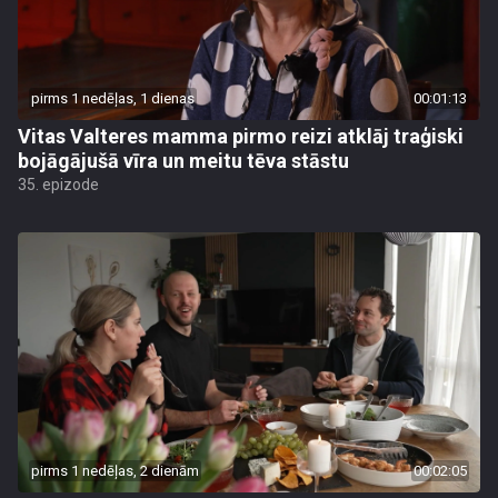
pirms 1 nedēļas, 1 dienas
00:01:13
Vitas Valteres mamma pirmo reizi atklāj traģiski
bojāgājušā vīra un meitu tēva stāstu
35. epizode
pirms 1 nedēļas, 2 dienām
00:02:05