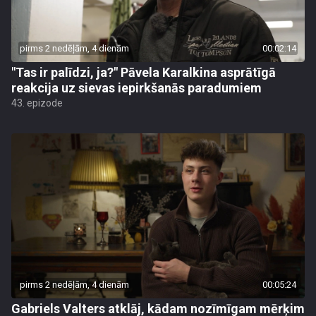
pirms 2 nedēļām, 4 dienām
00:02:14
"Tas ir palīdzi, ja?" Pāvela Karalkina asprātīgā
reakcija uz sievas iepirkšanās paradumiem
43. epizode
pirms 2 nedēļām, 4 dienām
00:05:24
Gabriels Valters atklāj, kādam nozīmīgam mērķim