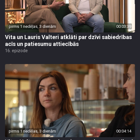
pirms 1 nedēļas, 3 dienām
00:03:39
Vita un Lauris Valteri atklāti par dzīvi sabiedrības
acīs un patiesumu attiecībās
16. epizode
pirms 1 nedēļas, 3 dienām
00:04:14