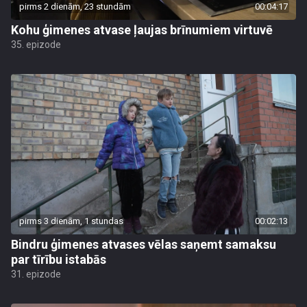
pirms 2 dienām, 23 stundām
00:04:17
Kohu ģimenes atvase ļaujas brīnumiem virtuvē
35. epizode
pirms 3 dienām, 1 stundas
00:02:13
Bindru ģimenes atvases vēlas saņemt samaksu
par tīrību istabās
31. epizode