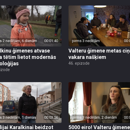
s 2 nedēļām, 6 dienām
00:01:40
pirms 3 nedēļām
00:
lkinu ģimenes atvase
Valteru ģimene metas ciņ
 tētim lietot modernās
vakara našķiem
oloģijas
46. epizode
pizode
s 3 nedēļām, 1 dienas
00:03:56
pirms 3 nedēļām, 2 dienām
00:
ijai Karalkinai beidzot
5000 eiro! Valteru ģimene