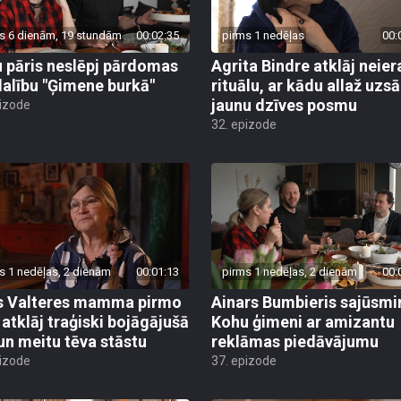
s 6 dienām, 19 stundām
00:02:35
pirms 1 nedēļas
00:
 pāris neslēpj pārdomas
Agrita Bindre atklāj neier
dalību "Ģimene burkā"
rituālu, ar kādu allaž uzs
jaunu dzīves posmu
pizode
32. epizode
s 1 nedēļas, 2 dienām
00:01:13
pirms 1 nedēļas, 2 dienām
00:
s Valteres mamma pirmo
Ainars Bumbieris sajūsmi
i atklāj traģiski bojāgājušā
Kohu ģimeni ar amizantu
 un meitu tēva stāstu
reklāmas piedāvājumu
pizode
37. epizode