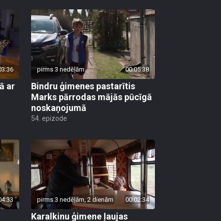
03:36
pirms 3 nedēļām
00:05:38
ā ar
Bindru ģimenes pastarītis
Marks pārrodas mājās pūcīgā
noskaņojumā
54. epizode
04:33
pirms 3 nedēļām, 2 dienām
00:02:34
Karalkinu ģimene ļaujas