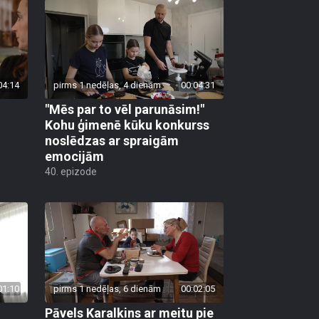
04:14
pirms 1 nedēļas, 4 dienām
00:04:31
"Mēs par to vēl parunāsim!"
Kohu ģimenē kūku konkurss
noslēdzas ar spraigām
emocijām
40. epizode
01:10
pirms 1 nedēļas, 6 dienām
00:02:05
Pāvels Karalkins ar meitu pie