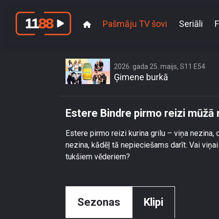
Pašmāju TV šovi
Seriāli
F
2026. gada 25. maijs, S11 E54
Ģimene burkā
Estere Bindre pirmo reizi mūžā 
Estere pirmo reizi kurina grilu – viņa nezina, c
nezina, kādēļ tā nepieciešams darīt. Vai viņ
tukšiem vēderiem?
Sezonas
Klipi