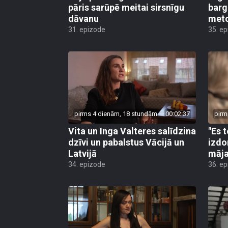
pāris sarūpē meitai sirsnīgu
barg
dāvanu
met
31. epizode
35. e
pirms 4 dienām, 18 stundām
00:02:37
pirm
Vita un Inga Valteres salīdzina
"Es 
dzīvi un pabalstus Vācijā un
izdo
Latvijā
māja
34. epizode
36. e