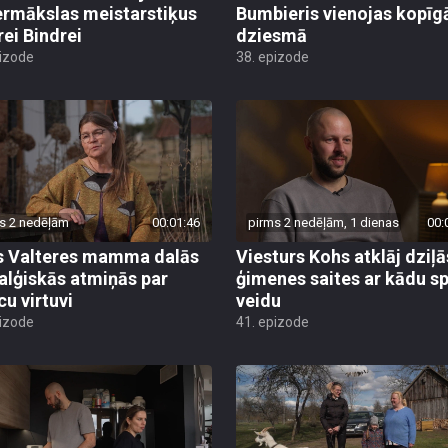
ermākslas meistarstiķus
Bumbieris vienojas kopīg
rei Bindrei
dziesmā
pizode
38. epizode
s 2 nedēļām
00:01:46
pirms 2 nedēļām, 1 dienas
00:
s Valteres mamma dalās
Viesturs Kohs atklāj dziļā
alģiskās atmiņās par
ģimenes saites ar kādu s
cu virtuvi
veidu
pizode
41. epizode