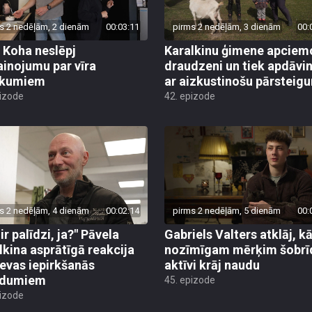
s 2 nedēļām, 2 dienām
00:03:11
pirms 2 nedēļām, 3 dienām
00:
 Koha neslēpj
Karalkinu ģimene apciem
ainojumu par vīra
draudzeni un tiek apdāvin
ikumiem
ar aizkustinošu pārsteig
pizode
42. epizode
s 2 nedēļām, 4 dienām
00:02:14
pirms 2 nedēļām, 5 dienām
00:
ir palīdzi, ja?" Pāvela
Gabriels Valters atklāj, 
lkina asprātīgā reakcija
nozīmīgam mērķim šobrī
ievas iepirkšanās
aktīvi krāj naudu
adumiem
45. epizode
pizode