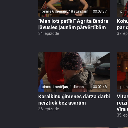
pirms 6 dienām, 18 stundām
00:03:37
pirm
"Man ļoti patīk!" Agrita Bindre
Kohu
ļāvusies jaunām pārvērtībām
par 
34. epizode
37. e
pirms 1 nedēļas, 1 dienas
00:02:48
pirm
Karalkinu ģimenes dārza darbi
Vita
neiztiek bez asarām
reiz
vīra
36. epizode
35. e