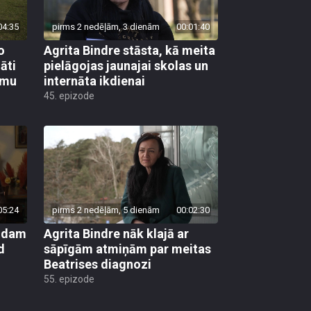
04:35
pirms 2 nedēļām, 3 dienām
00:01:40
o
Agrita Bindre stāsta, kā meita
āti
pielāgojas jaunajai skolas un
umu
internāta ikdienai
45. epizode
05:24
pirms 2 nedēļām, 5 dienām
00:02:30
kādam
Agrita Bindre nāk klajā ar
d
sāpīgām atmiņām par meitas
Beatrises diagnozi
55. epizode