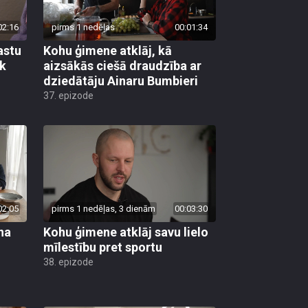
02:16
pirms 1 nedēļas
00:01:34
astu
Kohu ģimene atklāj, kā
āk
aizsākās ciešā draudzība ar
dziedātāju Ainaru Bumbieri
37. epizode
02:05
pirms 1 nedēļas, 3 dienām
00:03:30
na
Kohu ģimene atklāj savu lielo
mīlestību pret sportu
38. epizode