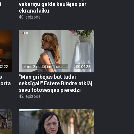
ā
vakariņu galda kaulējas par
ekrāna laiku
40. epizode
02:22
pirms 2 nedēļām, 1 dienas
00:04:28
s
"Man gribējās būt tādai
porta
seksīgai!" Estere Bindre atklāj
savu fotosesijas pieredzi
42. epizode