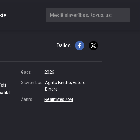
kie
Meklē slavenības, šovus, u.c.
u
Dalies
Gads
2026
Slavenības
Agrita Bindre, Estere
sti
Bindre
alikt
Žanrs
Realitātes šovi