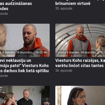
as audzināšanas
brīnumiem virtuvē
odes
35. epizode
pizode
s 4 dienām, 19 stundām
00:02:46
pirms 5 dienām, 18 stundām
00:
tevi neklausīju un
Viesturs Kohs raizējas, ka
māju pats!" Viesturs Kohs
varētu linčot citas tantes
s darbos liek lietā spītību
36. epizode
pizode