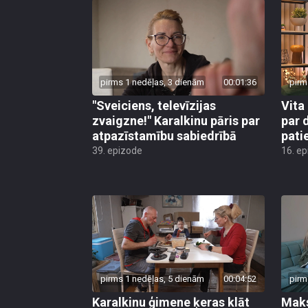
pirms 1 nedēļas, 3 dienām
00:01:36
pirm
"Sveiciens, televīzijas
Vita 
zvaigzne!" Karalkinu pāris par
par 
atpazīstamību sabiedrībā
pati
39. epizode
16. e
pirms 1 nedēļas, 5 dienām
00:04:52
pirm
Karalkinu ģimene ķeras klāt
Maks