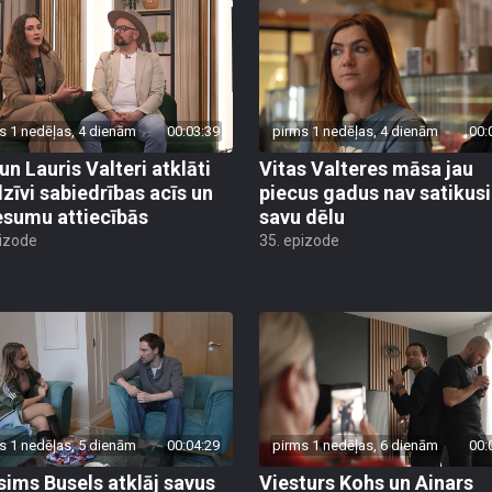
s 1 nedēļas, 4 dienām
00:03:39
pirms 1 nedēļas, 4 dienām
00:
un Lauris Valteri atklāti
Vitas Valteres māsa jau
dzīvi sabiedrības acīs un
piecus gadus nav satikusi
esumu attiecībās
savu dēlu
pizode
35. epizode
s 1 nedēļas, 5 dienām
00:04:29
pirms 1 nedēļas, 6 dienām
00:
ims Busels atklāj savus
Viesturs Kohs un Ainars