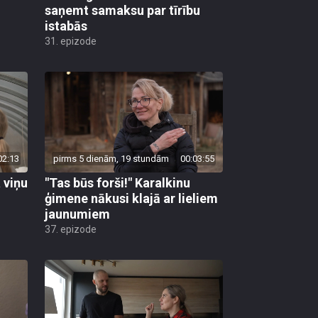
saņemt samaksu par tīrību
istabās
31. epizode
02:13
pirms 5 dienām, 19 stundām
00:03:55
 viņu
"Tas būs forši!" Karalkinu
ģimene nākusi klajā ar lieliem
jaunumiem
37. epizode