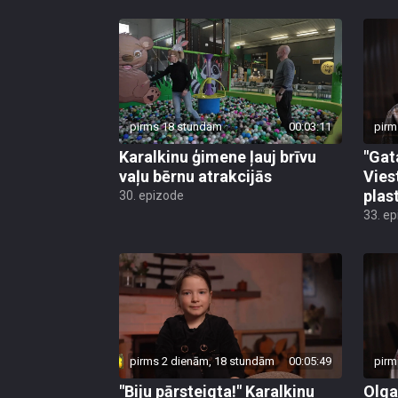
pirms 18 stundām
00:03:11
pirm
Karalkinu ģimene ļauj brīvu
"Gat
vaļu bērnu atrakcijās
Vies
plas
30. epizode
33. e
pirms 2 dienām, 18 stundām
00:05:49
pirm
"Biju pārsteigta!" Karalkinu
Olga