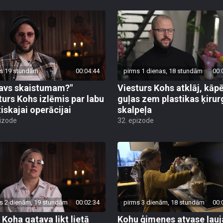
s 19 stundām
00:04:44
pirms 1 dienas, 18 stundām
00:
avs skaistumam?"
Viesturs Kohs atklāj, kāp
turs Kohs izlēmis par labu
guļas zem plastikas ķirur
tiskajai operācijai
skalpeļa
pizode
32. epizode
s 2 dienām, 19 stundām
00:02:34
pirms 3 dienām, 18 stundām
00:
 Koha gatava likt lietā
Kohu ģimenes atvase ļauj