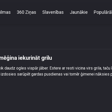
ilmas
360 Ziņas
Slavenības
Jaunākie
Populārā
Estere Bindre pirmo reizi mūžā mēģina iekurināt gril
mēģina iekurināt grilu
ik daudz ogles vispār jāber. Estere ar resti vicina virs grila, taču ī
ai izdosies sarūpēt gardas pusdienas vai tomēr ģimenei nāksies p