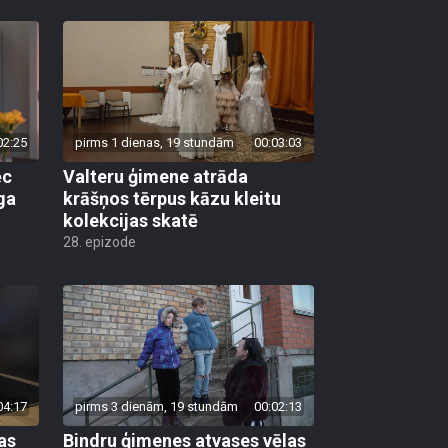
02:25
pirms 1 dienas, 19 stundām
00:03:03
ēc
Valteru ģimene atrāda
ga
krāšņos tērpus kāzu kleitu
kolekcijas skatē
28. epizode
04:17
pirms 3 dienām, 19 stundām
00:02:13
as
Bindru ģimenes atvases vēlas