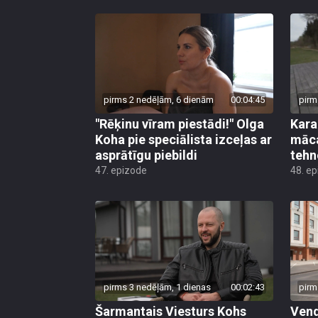
pirms 2 nedēļām, 6 dienām
00:04:45
pirm
"Rēķinu vīram piestādi!" Olga
Kara
Koha pie speciālista izceļas ar
māca
asprātīgu piebildi
tehn
47. epizode
48. e
pirms 3 nedēļām, 1 dienas
00:02:43
pirm
Šarmantais Viesturs Kohs
Vend