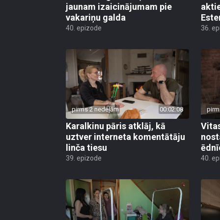
jaunam izaicinājumam pie
akti
vakariņu galda
Este
40. epizode
36. e
pirms 2 nedēļām
00:02:08
pirm
Karalkinu pāris atklāj, kā
Vita
uztver interneta komentātāju
nost
linča tiesu
ēdnī
39. epizode
40. e