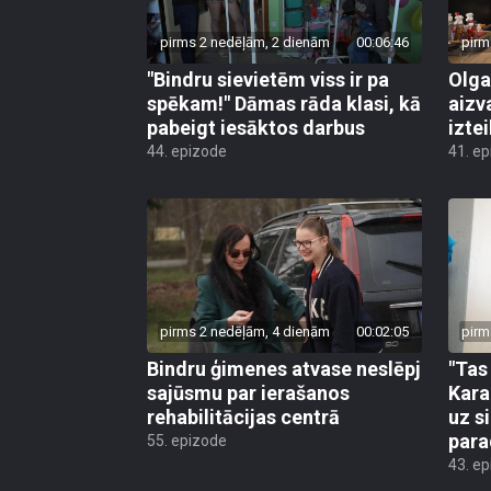
pirms 2 nedēļām, 2 dienām
00:06:46
pirm
"Bindru sievietēm viss ir pa
Olga
spēkam!" Dāmas rāda klasi, kā
aizv
pabeigt iesāktos darbus
izte
44. epizode
41. e
pirms 2 nedēļām, 4 dienām
00:02:05
pirm
Bindru ģimenes atvase neslēpj
"Tas 
sajūsmu par ierašanos
Kara
rehabilitācijas centrā
uz s
par
55. epizode
43. e