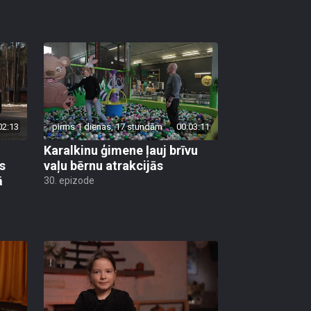
02:13
pirms 1 dienas, 17 stundām
00:03:11
Karalkinu ģimene ļauj brīvu
s
vaļu bērnu atrakcijās
ā
30. epizode