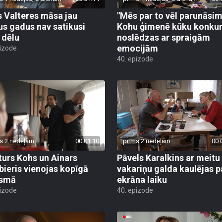
s Valteres māsa jau
"Mēs par to vēl parunāsim
us gadus nav satikusi
Kohu ģimenē kūku konku
 dēlu
noslēdzas ar spraigām
emocijām
pizode
40. epizode
s 2 nedēļām
00:01:10
pirms 2 nedēļām
00:
turs Kohs un Ainars
Pāvels Karalkins ar meitu
ieris vienojas kopīgā
vakariņu galda kaulējas p
esmā
ekrāna laiku
pizode
40. epizode