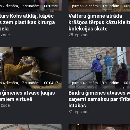
s 2 dienām, 17 stundām
00:02:25
pirms 2 dienām, 18 stundām
00:
turs Kohs atklāj, kāpēc
Valteru ģimene atrāda
s zem plastikas ķirurga
krāšņos tērpus kāzu kleit
peļa
kolekcijas skatē
pizode
28. epizode
s 4 dienām, 17 stundām
00:04:17
pirms 4 dienām, 18 stundām
00:
 ģimenes atvase ļaujas
Bindru ģimenes atvases v
umiem virtuvē
saņemt samaksu par tīrīb
istabās
pizode
31. epizode