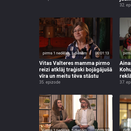
32. e
pirms 1 nedēļas, 3 dienām
00:01:13
pirm
Vitas Valteres mamma pirmo
Aina
reizi atklāj traģiski bojāgājušā
Kohu
vīra un meitu tēva stāstu
rekl
35. epizode
37. e
pirms 1 nedēļas, 5 dienām
00:03:39
pirm