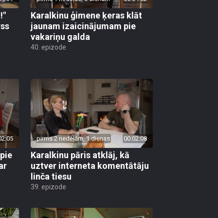
!"
Karalkinu ģimene ķeras klāt
rss
jaunam izaicinājumam pie
vakariņu galda
40. epizode
02:05
pirms 2 nedēļām, 1 dienas
00:02:08
 pie
Karalkinu pāris atklāj, kā
ar
uztver interneta komentātāju
linča tiesu
39. epizode