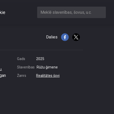
kie
Meklē slavenības, šovus, u.c.
Dalies
Gads
2025
Slavenības
Rūžu ģimene
u.
 gan
Žanrs
Realitātes šovi