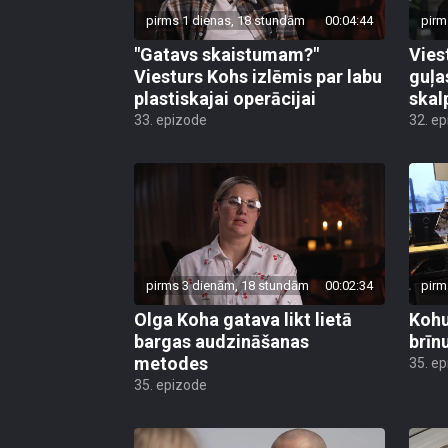
pirms 1 dienas, 18 stundām
00:04:44
pirm
"Gatavs skaistumam?"
Vies
Viesturs Kohs izlēmis par labu
guļa
plastiskajai operācijai
skal
33. epizode
32. e
pirms 3 dienām, 18 stundām
00:02:34
pirm
Olga Koha gatava likt lietā
Kohu
bargas audzināšanas
brīn
metodes
35. e
35. epizode