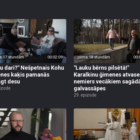
s 17 stundām
00:02:09
pirms 18 stundām
00:
tu dari?" Nešpetnais Kohu
"Lauku bērns pilsētā!"
nes kaķis pamanās
Karalkinu ģimenes atvase
gt desu
nemiers vecākiem sagād
galvassāpes
pizode
29. epizode