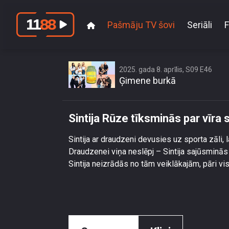
Pašmāju TV šovi
Seriāli
F
2025. gada 8. aprīlis, S09 E46
Ģimene burkā
Sintija Rūze tīksminās par vīra
Sintija ar draudzeni devusies uz sporta zāli,
Draudzenei viņa neslēpj – Sintija sajūsminās 
Sintija neizrādās no tām veiklākajām, pāri vi