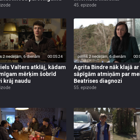
pizode
45. epizode
s 2 nedēļām, 6 dienām
00:05:24
pirms 2 nedēļām, 6 dienām
00:
iels Valters atklāj, kādam
Agrita Bindre nāk klajā ar
mīgam mērķim šobrīd
sāpīgām atmiņām par me
vi krāj naudu
Beatrises diagnozi
pizode
55. epizode