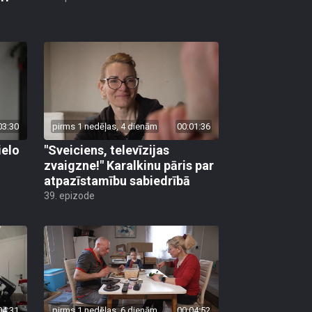
03:30
pirms 1 nedēļas, 4 dienām
00:01:36
ielo
"Sveiciens, televīzijas
zvaigzne!" Karalkinu pāris par
atpazīstamību sabiedrībā
39. epizode
04:31
pirms 1 nedēļas, 6 dienām
00:04:52