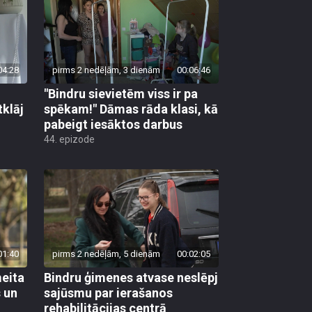
04:28
pirms 2 nedēļām, 3 dienām
00:06:46
"Bindru sievietēm viss ir pa
tklāj
spēkam!" Dāmas rāda klasi, kā
pabeigt iesāktos darbus
44. epizode
01:40
pirms 2 nedēļām, 5 dienām
00:02:05
meita
Bindru ģimenes atvase neslēpj
s un
sajūsmu par ierašanos
rehabilitācijas centrā