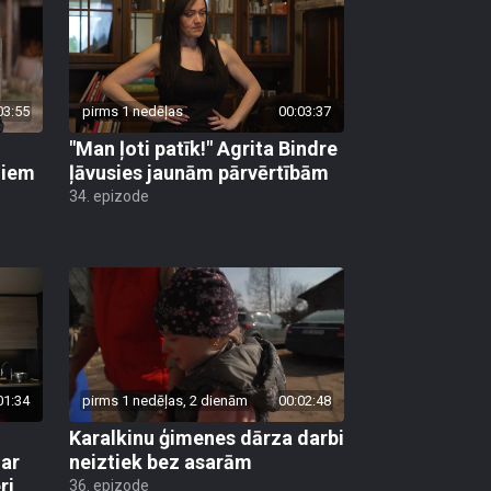
03:55
pirms 1 nedēļas
00:03:37
"Man ļoti patīk!" Agrita Bindre
liem
ļāvusies jaunām pārvērtībām
34. epizode
01:34
pirms 1 nedēļas, 2 dienām
00:02:48
Karalkinu ģimenes dārza darbi
 ar
neiztiek bez asarām
ri
36. epizode