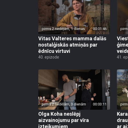
pirms 2 nedēļām, 1 dienas
00:01:46
pirm
Vitas Valteres mamma dalās
Vies
nostalģiskās atmiņās par
ģime
ēdnīcu virtuvi
veid
40. epizode
41. e
pirms 2 nedēļām, 3 dienām
00:03:11
pirm
Olga Koha neslēpj
Kara
aizvainojumu par vīra
drau
izteikumiem
ar a