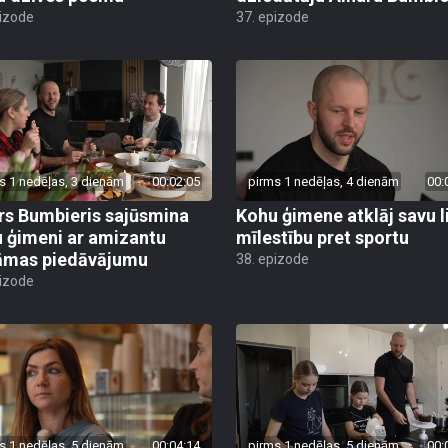
pizode
37. epizode
s 1 nedēļas, 3 dienām
00:02:05
pirms 1 nedēļas, 4 dienām
00:
rs Bumbieris sajūsmina
Kohu ģimene atklāj savu l
 ģimeni ar amizantu
mīlestību pret sportu
āmas piedāvājumu
38. epizode
pizode
s 1 nedēļas, 5 dienām
00:04:14
pirms 1 nedēļas, 5 dienām
00: