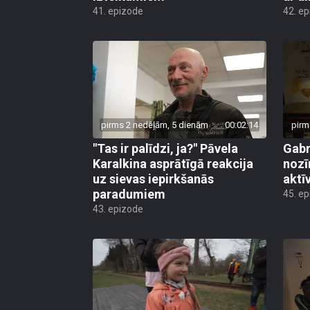
41. epizode
42. e
pirms 2 nedēļām, 5 dienām
00:02:14
pirm
"Tas ir palīdzi, ja?" Pāvela
Gabr
Karalkina asprātīgā reakcija
nozī
uz sievas iepirkšanās
aktī
paradumiem
45. e
43. epizode