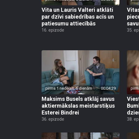
Vita un Lauris Valteri atklāti
Vita
par dzīvi sabiedrības acīs un
piec
patiesumu attiecībās
savu
16. epizode
35. e
pirms 1 nedēļas, 6 dienām
00:04:29
pirm
Maksims Busels atklāj savus
Vies
aktiermākslas meistarstiķus
Bumb
Esterei Bindrei
dzi
36. epizode
38. e