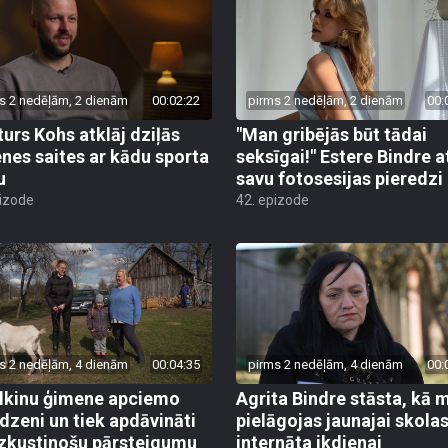
s 2 nedēļām, 2 dienām
00:02:22
pirms 2 nedēļām, 2 dienām
00:
turs Kohs atklāj dziļās
"Man gribējās būt tādai
nes saites ar kādu sporta
seksīgai!" Estere Bindre a
u
savu fotosesijas pieredzi
pizode
42. epizode
s 2 nedēļām, 4 dienām
00:04:35
pirms 2 nedēļām, 4 dienām
00:
lkinu ģimene apciemo
Agrita Bindre stāsta, kā 
dzeni un tiek apdāvināti
pielāgojas jaunajai skola
izkustinošu pārsteigumu
internāta ikdienai