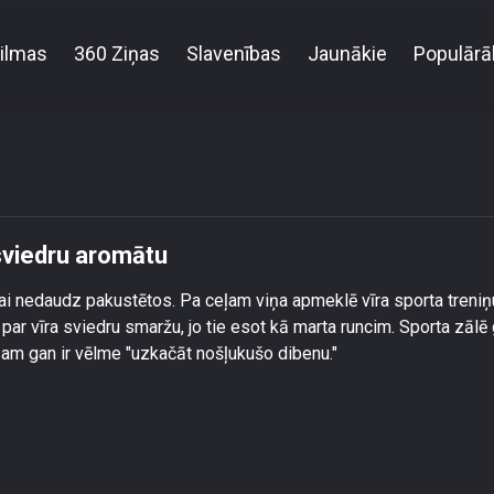
ilmas
360 Ziņas
Slavenības
Jaunākie
Populārā
Sintija Rūze tīksminās par vīra sviedru aromātu
 sviedru aromātu
 lai nedaudz pakustētos. Pa ceļam viņa apmeklē vīra sporta treniņ
par vīra sviedru smaržu, jo tie esot kā marta runcim. Sporta zālē
sam gan ir vēlme "uzkačāt nošļukušo dibenu."