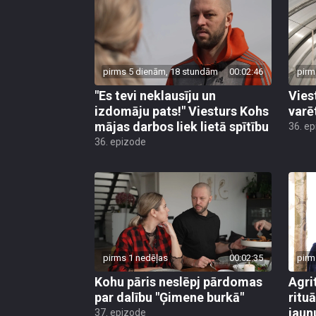
pirms 5 dienām, 18 stundām
00:02:46
pirm
"Es tevi neklausīju un
Vies
izdomāju pats!" Viesturs Kohs
varē
mājas darbos liek lietā spītību
36. e
36. epizode
pirms 1 nedēļas
00:02:35
pirm
Kohu pāris neslēpj pārdomas
Agri
par dalību "Ģimene burkā"
ritu
jaun
37. epizode