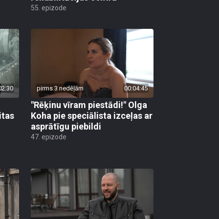
55. epizode
02:30
pirms 3 nedēļām
00:04:45
"Rēķinu vīram piestādi!" Olga
itas
Koha pie speciālista izceļas ar
asprātīgu piebildi
47. epizode