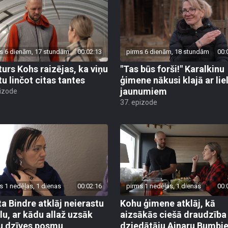
s 6 dienām, 17 stundām
00:02:13
pirms 6 dienām, 18 stundām
00:
turs Kohs raizējas, ka viņu
"Tas būs forši!" Karalkinu
tu linčot citas tantes
ģimene nākusi klajā ar lie
jaunumiem
pizode
37. epizode
s 1 nedēļas, 1 dienas
00:02:16
pirms 1 nedēļas, 1 dienas
00:
ta Bindre atklāj neierastu
Kohu ģimene atklāj, kā
ālu, ar kādu allaž uzsāk
aizsākās ciešā draudzība
u dzīves posmu
dziedātāju Ainaru Bumbie