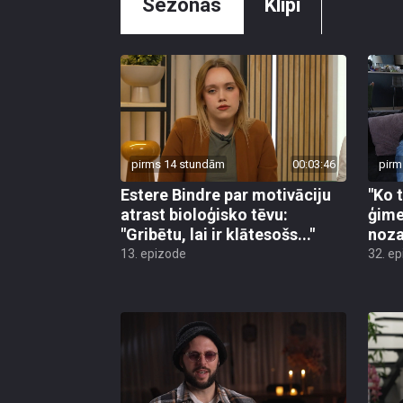
Sezonas
Klipi
pirms 14 stundām
00:03:46
pirm
Estere Bindre par motivāciju
"Ko 
atrast bioloģisko tēvu:
ģime
"Gribētu, lai ir klātesošs..."
noza
13. epizode
32. e