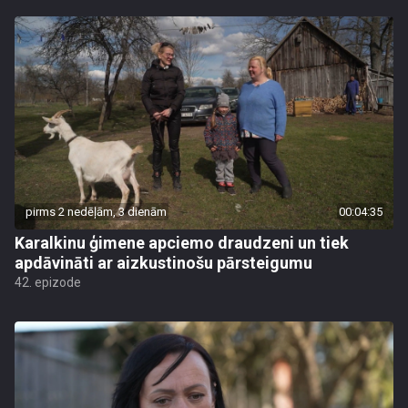
pirms 2 nedēļām, 3 dienām
00:04:35
Karalkinu ģimene apciemo draudzeni un tiek
apdāvināti ar aizkustinošu pārsteigumu
42. epizode