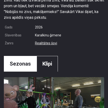
zivis. Kad tiek izvilkta pirmā zivs, Vika aiz bailēm sāk skriet
prom un bļaut, bet vecāki smejas. Vendija komentē:
"Nobijās no zivs, makšķernieks!" Savukārt Vikai šķiet, ka
zivs apēdīs viņas pirkstu.
Gads
2026
Slavenības
Karalkinu ģimene
Žanrs
Realitātes šovi
Sezonas
Klipi