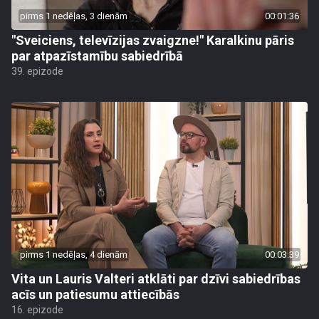
pirms 1 nedēļas, 3 dienām
00:01:36
"Sveiciens, televīzijas zvaigzne!" Karalkinu pāris
par atpazīstamību sabiedrībā
39. epizode
pirms 1 nedēļas, 4 dienām
00:03:39
Vita un Lauris Valteri atklāti par dzīvi sabiedrības
acīs un patiesumu attiecībās
16. epizode