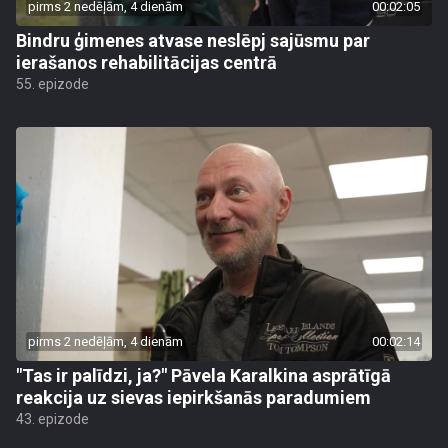
pirms 2 nedēļām, 4 dienām
00:02:05
Bindru ģimenes atvase neslēpj sajūsmu par
ierašanos rehabilitācijas centrā
55. epizode
pirms 2 nedēļām, 4 dienām
00:02:14
"Tas ir palīdzi, ja?" Pāvela Karalkina asprātīgā
reakcija uz sievas iepirkšanās paradumiem
43. epizode