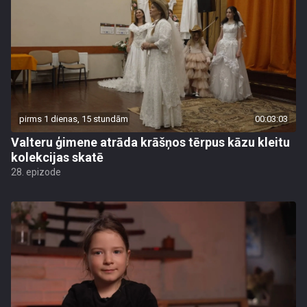
pirms 1 dienas, 15 stundām
00:03:03
Valteru ģimene atrāda krāšņos tērpus kāzu kleitu
kolekcijas skatē
28. epizode