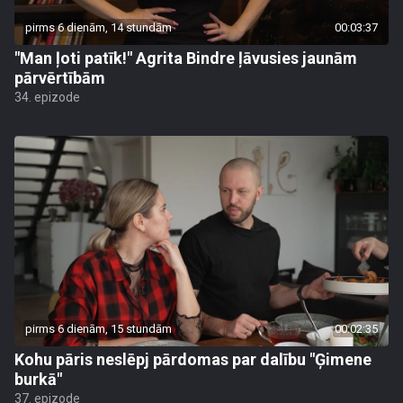
pirms 6 dienām, 14 stundām
00:03:37
"Man ļoti patīk!" Agrita Bindre ļāvusies jaunām
pārvērtībām
34. epizode
pirms 6 dienām, 15 stundām
00:02:35
Kohu pāris neslēpj pārdomas par dalību "Ģimene
burkā"
37. epizode