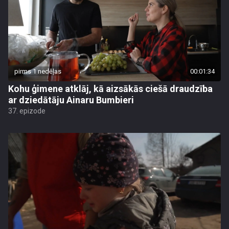
pirms 1 nedēļas
00:01:34
Kohu ģimene atklāj, kā aizsākās ciešā draudzība
ar dziedātāju Ainaru Bumbieri
37. epizode