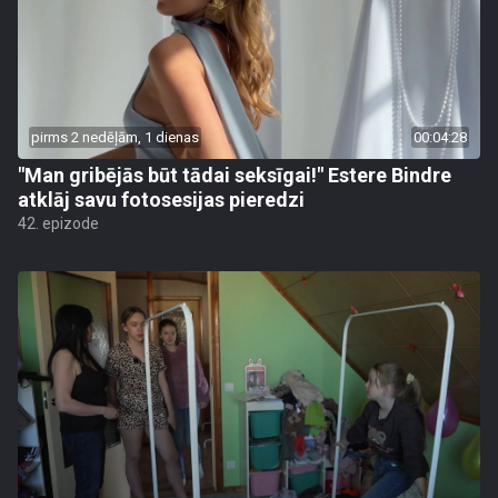
pirms 2 nedēļām, 1 dienas
00:04:28
"Man gribējās būt tādai seksīgai!" Estere Bindre
atklāj savu fotosesijas pieredzi
42. epizode