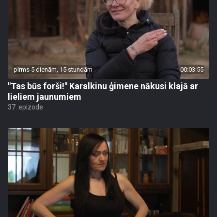
pirms 5 dienām, 15 stundām
00:03:55
"Tas būs forši!" Karalkinu ģimene nākusi klajā ar
lieliem jaunumiem
37. epizode