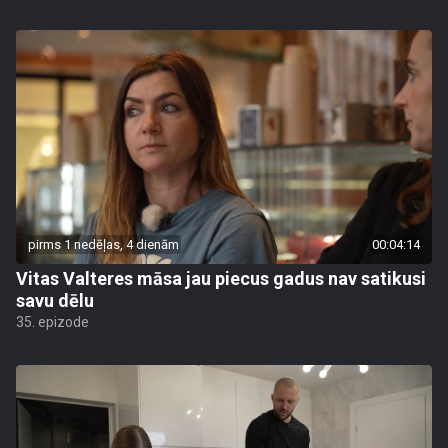
pirms 1 nedēļas, 4 dienām
00:04:14
Vitas Valteres māsa jau piecus gadus nav satikusi
savu dēlu
35. epizode