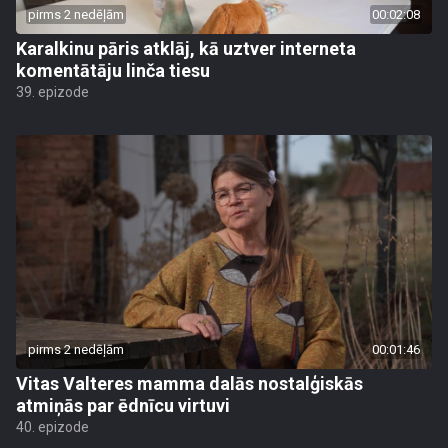
pirms 2 nedēļām
00:02:08
Karalkinu pāris atklāj, kā uztver interneta
komentātāju linča tiesu
39. epizode
pirms 2 nedēļām
00:01:46
Vitas Valteres mamma dalās nostalģiskās
atmiņās par ēdnīcu virtuvi
40. epizode