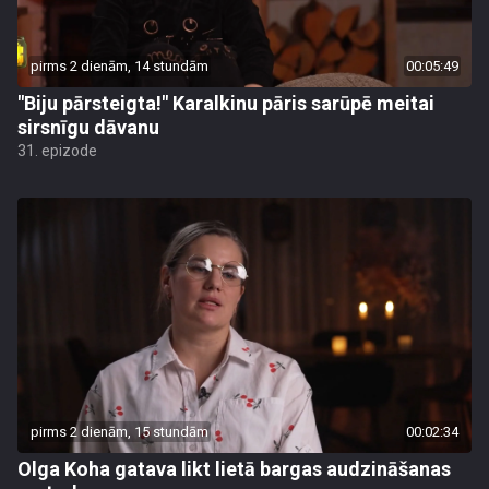
pirms 2 dienām, 14 stundām
00:05:49
"Biju pārsteigta!" Karalkinu pāris sarūpē meitai
sirsnīgu dāvanu
31. epizode
pirms 2 dienām, 15 stundām
00:02:34
Olga Koha gatava likt lietā bargas audzināšanas