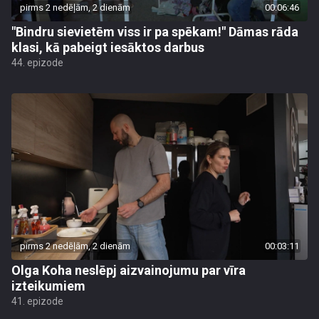
pirms 2 nedēļām, 2 dienām
00:06:46
"Bindru sievietēm viss ir pa spēkam!" Dāmas rāda
klasi, kā pabeigt iesāktos darbus
44. epizode
pirms 2 nedēļām, 2 dienām
00:03:11
Olga Koha neslēpj aizvainojumu par vīra
izteikumiem
41. epizode