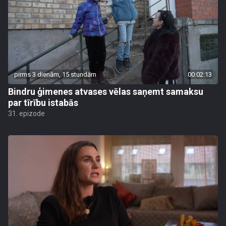
pirms 3 dienām, 15 stundām
00:02:13
Bindru ģimenes atvases vēlas saņemt samaksu
par tīrību istabās
31. epizode