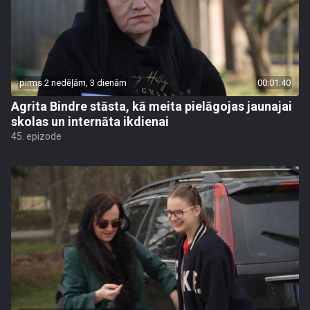
pirms 2 nedēļām, 3 dienām
00:01:40
Agrita Bindre stāsta, kā meita pielāgojas jaunajai
skolas un internāta ikdienai
45. epizode