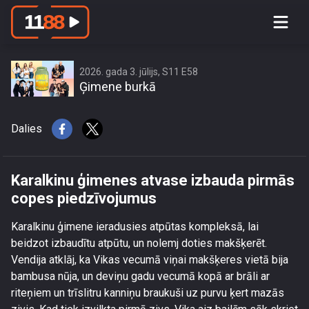
Karalkinu ģimenes atvase izbauda
pirmās copes piedzīvojumus
2026. gada 3. jūlijs, S11 E58
Ģimene burkā
Dalies
Karalkinu ģimenes atvase izbauda pirmās
copes piedzīvojumus
Karalkinu ģimene ieradusies atpūtas kompleksā, lai
beidzot izbaudītu atpūtu, un nolemj doties makšķerēt.
Vendija atklāj, ka Vikas vecumā viņai makšķeres vietā bija
bambusa nūja, un deviņu gadu vecumā kopā ar brāli ar
riteņiem un trīslitru kanniņu braukuši uz purvu ķert mazās