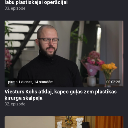
labu plastiskajai operācijai
33. epizode
pirms 1 dienas, 14 stundām
00:02:25
Viesturs Kohs atklāj, kāpēc guļas zem plastikas
ķirurga skalpeļa
32. epizode