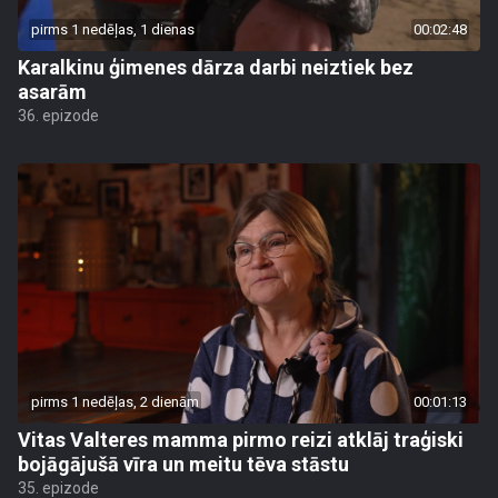
pirms 1 nedēļas, 1 dienas
00:02:48
Karalkinu ģimenes dārza darbi neiztiek bez
asarām
36. epizode
pirms 1 nedēļas, 2 dienām
00:01:13
Vitas Valteres mamma pirmo reizi atklāj traģiski
bojāgājušā vīra un meitu tēva stāstu
35. epizode