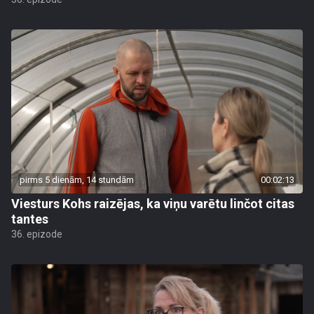
pirms 5 dienām, 14 stundām
00:02:13
Viesturs Kohs raizējas, ka viņu varētu linčot citas
tantes
36. epizode