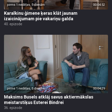
pirms 1 nedēļas, 5 dienām
00:04:52
Karalkinu ģimene ķeras klāt jaunam
izaicinājumam pie vakariņu galda
40. epizode
pirms 1 nedēļas, 5 dienām
00:04:29
Maksims Busels atklāj savus aktiermākslas
meistarstiķus Esterei Bindrei
36. epizode