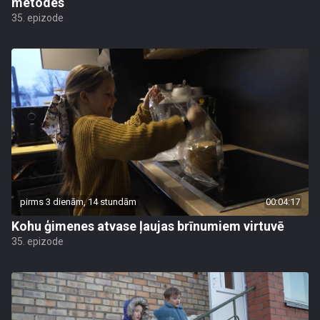
metodes
35. epizode
pirms 3 dienām, 14 stundām
00:04:17
Kohu ģimenes atvase ļaujas brīnumiem virtuvē
35. epizode