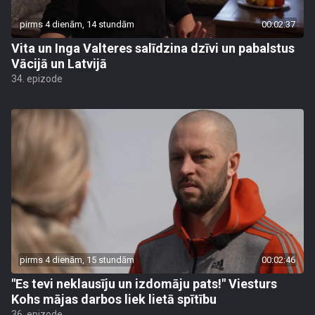
pirms 4 dienām, 14 stundām
00:02:37
Vita un Inga Valteres salīdzina dzīvi un pabalstus
Vācijā un Latvijā
34. epizode
pirms 4 dienām, 15 stundām
00:02:46
"Es tevi neklausīju un izdomāju pats!" Viesturs
Kohs mājas darbos liek lietā spītību
36. epizode