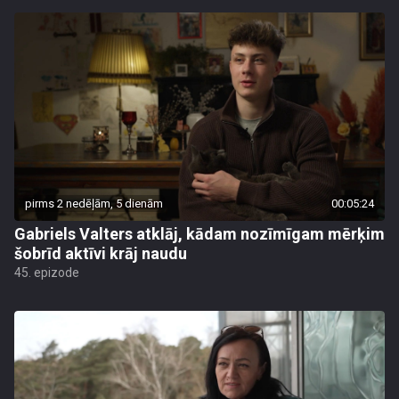
pirms 2 nedēļām, 5 dienām
00:05:24
Gabriels Valters atklāj, kādam nozīmīgam mērķim
šobrīd aktīvi krāj naudu
45. epizode