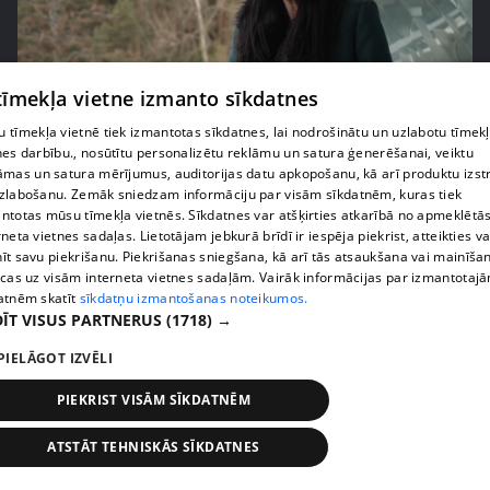
 tīmekļa vietne izmanto sīkdatnes
pirms 2 nedēļām, 5 dienām
00:02:30
 tīmekļa vietnē tiek izmantotas sīkdatnes, lai nodrošinātu un uzlabotu tīmek
nes darbību., nosūtītu personalizētu reklāmu un satura ģenerēšanai, veiktu
Agrita Bindre nāk klajā ar sāpīgām atmiņām par
āmas un satura mērījumus, auditorijas datu apkopošanu, kā arī produktu izst
meitas Beatrises diagnozi
zlabošanu. Zemāk sniedzam informāciju par visām sīkdatnēm, kuras tiek
55. epizode
ntotas mūsu tīmekļa vietnēs. Sīkdatnes var atšķirties atkarībā no apmeklētā
rneta vietnes sadaļas. Lietotājam jebkurā brīdī ir iespēja piekrist, atteikties va
īt savu piekrišanu. Piekrišanas sniegšana, kā arī tās atsaukšana vai mainīša
ecas uz visām interneta vietnes sadaļām. Vairāk informācijas par izmantotaj
atnēm skatīt
sīkdatņu izmantošanas noteikumos.
ĪT VISUS PARTNERUS
(1718) →
PIELĀGOT IZVĒLI
PIEKRIST VISĀM SĪKDATNĒM
ATSTĀT TEHNISKĀS SĪKDATNES