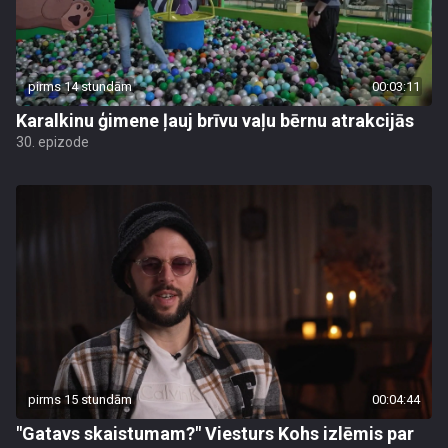
pirms 14 stundām
00:03:11
Karalkinu ģimene ļauj brīvu vaļu bērnu atrakcijās
30. epizode
pirms 15 stundām
00:04:44
"Gatavs skaistumam?" Viesturs Kohs izlēmis par