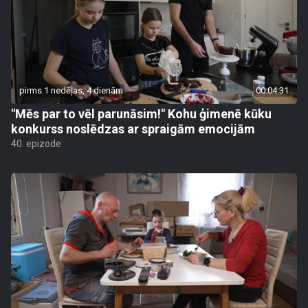
pirms 1 nedēļas, 4 dienām
00:04:31
"Mēs par to vēl parunāsim!" Kohu ģimenē kūku
konkurss noslēdzas ar spraigām emocijām
40. epizode