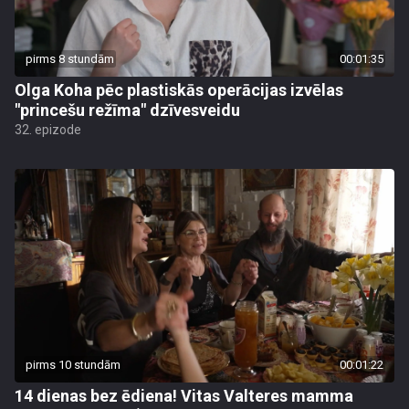
pirms 8 stundām
00:01:35
Olga Koha pēc plastiskās operācijas izvēlas
"princešu režīma" dzīvesveidu
32. epizode
pirms 10 stundām
00:01:22
14 dienas bez ēdiena! Vitas Valteres mamma