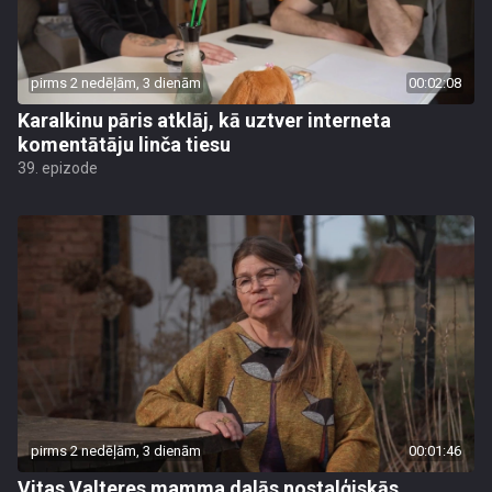
pirms 2 nedēļām, 3 dienām
00:02:08
Karalkinu pāris atklāj, kā uztver interneta
komentātāju linča tiesu
39. epizode
pirms 2 nedēļām, 3 dienām
00:01:46
Vitas Valteres mamma dalās nostalģiskās