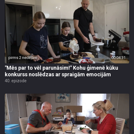
pirms 2 nedēļām
00:04:31
"Mēs par to vēl parunāsim!" Kohu ģimenē kūku
konkurss noslēdzas ar spraigām emocijām
40. epizode