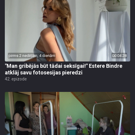
pirms 2 nedēļām, 4 dienām
00:04:28
"Man gribējās būt tādai seksīgai!" Estere Bindre
atklāj savu fotosesijas pieredzi
42. epizode