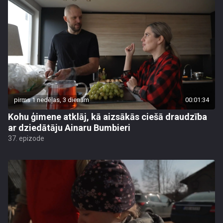
pirms 1 nedēļas, 3 dienām
00:01:34
Kohu ģimene atklāj, kā aizsākās ciešā draudzība
ar dziedātāju Ainaru Bumbieri
37. epizode