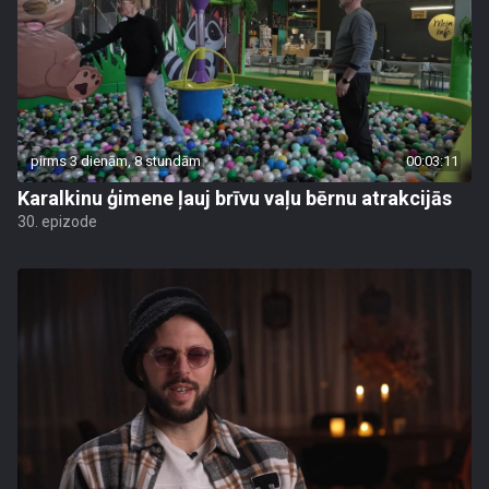
pirms 3 dienām, 8 stundām
00:03:11
Karalkinu ģimene ļauj brīvu vaļu bērnu atrakcijās
30. epizode