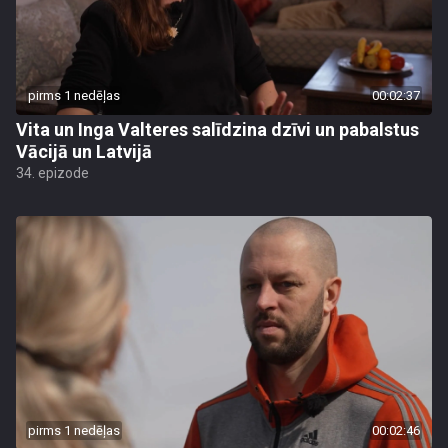
pirms 1 nedēļas
00:02:37
Vita un Inga Valteres salīdzina dzīvi un pabalstus
Vācijā un Latvijā
34. epizode
pirms 1 nedēļas
00:02:46