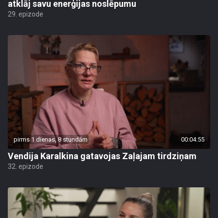
atklāj savu enerģijas noslēpumu
29. epizode
pirms 1 dienas, 8 stundām
00:04:55
Vendija Karalkina gatavojas Zaļajam tirdziņam
32. epizode