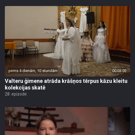
pirms 4 dienām, 10 stundām
00:03:03
Valteru ģimene atrāda krāšņos tērpus kāzu kleitu
kolekcijas skatē
28. epizode