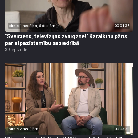
pirms 1 nedēļas, 6 dienām
00:01:36
"Sveiciens, televīzijas zvaigzne!" Karalkinu pāris
par atpazīstamību sabiedrībā
39. epizode
pirms 2 nedēļām
00:03:39