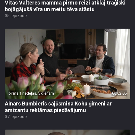
Vitas Valteres mamma pirmo reizi atklāj traģiski
bojāgājušā vīra un meitu tēva stāstu
35. epizode
pirms 1 nedēļas, 5 dienām
00:02:05
Ainars Bumbieris sajūsmina Kohu ģimeni ar
amizantu reklāmas piedāvājumu
37. epizode