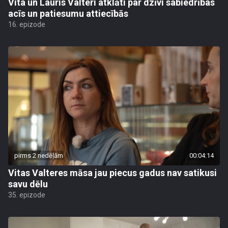
Vita un Lauris Valteri atklāti par dzīvi sabiedrības
acīs un patiesumu attiecībās
16. epizode
pirms 2 nedēļām
00:04:14
Vitas Valteres māsa jau piecus gadus nav satikusi
savu dēlu
35. epizode