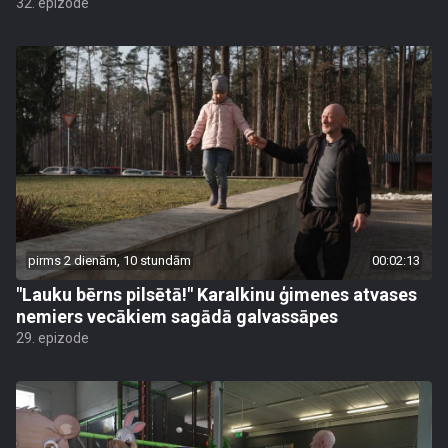
32. epizode
pirms 2 dienām, 10 stundām
00:02:13
"Lauku bērns pilsētā!" Karalkinu ģimenes atvases
nemiers vecākiem sagādā galvassāpes
29. epizode