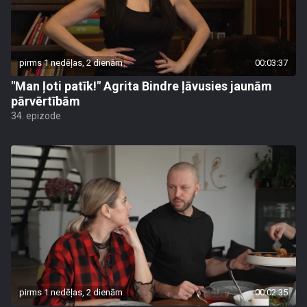
pirms 1 nedēļas, 2 dienām
00:03:37
"Man ļoti patīk!" Agrita Bindre ļāvusies jaunām
pārvērtībām
34. epizode
pirms 1 nedēļas, 2 dienām
00:02:35