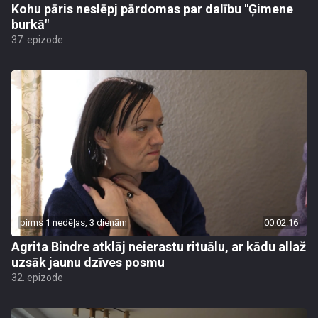
Kohu pāris neslēpj pārdomas par dalību "Ģimene
burkā"
37. epizode
pirms 1 nedēļas, 3 dienām
00:02:16
Agrita Bindre atklāj neierastu rituālu, ar kādu allaž
uzsāk jaunu dzīves posmu
32. epizode