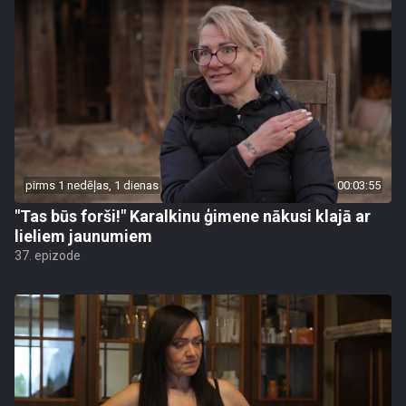
pirms 1 nedēļas, 1 dienas
00:03:55
"Tas būs forši!" Karalkinu ģimene nākusi klajā ar
lieliem jaunumiem
37. epizode