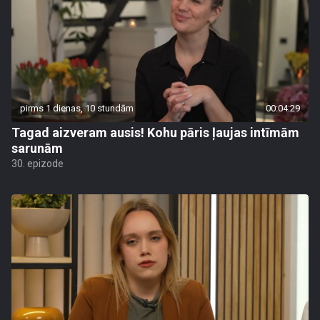
pirms 1 dienas, 10 stundām
00:04:29
Tagad aizveram ausis! Kohu pāris ļaujas intīmām
sarunām
30. epizode