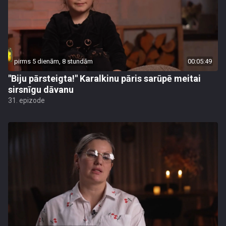
pirms 5 dienām, 8 stundām
00:05:49
"Biju pārsteigta!" Karalkinu pāris sarūpē meitai
sirsnīgu dāvanu
31. epizode