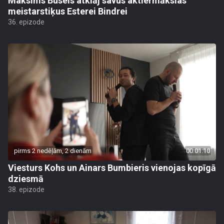
Maksims Busels atklāj savus aktiermākslas
meistarstiķus Esterei Bindrei
36. epizode
pirms 2 nedēļām, 2 dienām
00:01:10
Viesturs Kohs un Ainars Bumbieris vienojas kopīgā
dziesmā
38. epizode