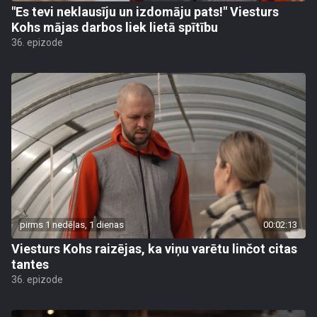
"Es tevi neklausīju un izdomāju pats!" Viesturs
Kohs mājas darbos liek lietā spītību
36. epizode
pirms 1 nedēļas, 1 dienas
00:02:13
Viesturs Kohs raizējas, ka viņu varētu linčot citas
tantes
36. epizode