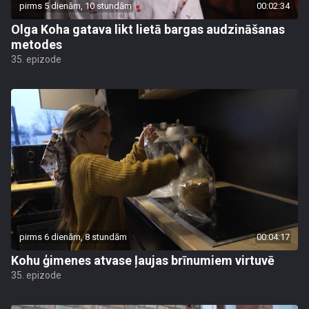
pirms 5 dienām, 10 stundām
00:02:34
Olga Koha gatava likt lietā bargas audzināšanas
metodes
35. epizode
pirms 6 dienām, 8 stundām
00:04:17
Kohu ģimenes atvase ļaujas brīnumiem virtuvē
35. epizode