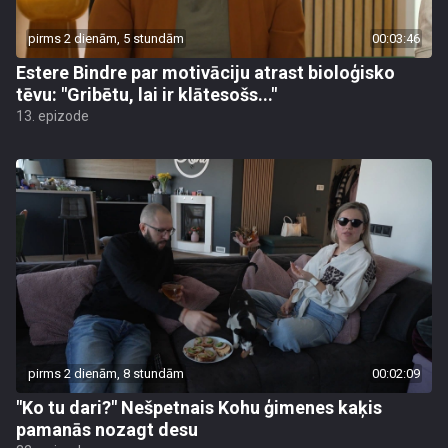
pirms 2 dienām, 5 stundām
00:03:46
Estere Bindre par motivāciju atrast bioloģisko
tēvu: "Gribētu, lai ir klātesošs..."
13. epizode
pirms 2 dienām, 8 stundām
00:02:09
"Ko tu dari?" Nešpetnais Kohu ģimenes kaķis
pamanās nozagt desu