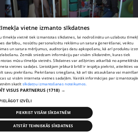
pirms 2 nedēļām, 5 dienām
00:06:46
 tīmekļa vietne izmanto sīkdatnes
"Bindru sievietēm viss ir pa spēkam!" Dāmas rāda
 tīmekļa vietnē tiek izmantotas sīkdatnes, lai nodrošinātu un uzlabotu tīmek
klasi, kā pabeigt iesāktos darbus
nes darbību., nosūtītu personalizētu reklāmu un satura ģenerēšanai, veiktu
44. epizode
āmas un satura mērījumus, auditorijas datu apkopošanu, kā arī produktu izst
zlabošanu. Zemāk sniedzam informāciju par visām sīkdatnēm, kuras tiek
ntotas mūsu tīmekļa vietnēs. Sīkdatnes var atšķirties atkarībā no apmeklētā
rneta vietnes sadaļas. Lietotājam jebkurā brīdī ir iespēja piekrist, atteikties va
īt savu piekrišanu. Piekrišanas sniegšana, kā arī tās atsaukšana vai mainīša
ecas uz visām interneta vietnes sadaļām. Vairāk informācijas par izmantotaj
atnēm skatīt
sīkdatņu izmantošanas noteikumos.
ĪT VISUS PARTNERUS
(1718) →
PIELĀGOT IZVĒLI
PIEKRIST VISĀM SĪKDATNĒM
pirms 2 nedēļām, 5 dienām
00:03:11
ATSTĀT TEHNISKĀS SĪKDATNES
Olga Koha neslēpj aizvainojumu par vīra