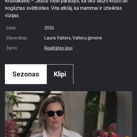
Krustakalnu – Jēzus viņai parādījis, ka tiks lauzti krusti un
nogāztas svētbildes. Vita atklāj, ka mammai ir izteiktas
vīzijas.
Gads
2026
Slavenības
Lauris Valters, Valteru ģimene
Žanrs
Realitātes šovi
Sezonas
Klipi