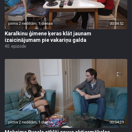
pirms 2 nedēļām, 1 dienas
00:04:52
Karalkinu ģimene ķeras klāt jaunam
izaicinājumam pie vakariņu galda
40. epizode
pirms 2 nedēļām, 1 dienas
00:04:29