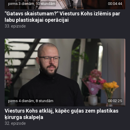
pirms 3 dienām, 10 stundām
00:04:44
"Gatavs skaistumam?" Viesturs Kohs izlēmis par
labu plastiskajai operācijai
33. epizode
pirms 4 dienām, 8 stundām
00:02:25
Viesturs Kohs atklāj, kāpēc guļas zem plastikas
ķirurga skalpeļa
32. epizode