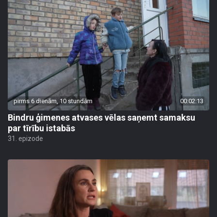
pirms 6 dienām, 10 stundām
00:02:13
Bindru ģimenes atvases vēlas saņemt samaksu
par tīrību istabās
31. epizode