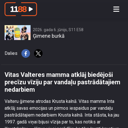
Vitas Valteres mamma atklāj biedējoši
precīzu vīziju par vandaļu
pastrādātajiem nedarbiem
2026. gada 6. jūnijs, S11 E58
Ģimene burkā
Dalies
Vitas Valteres mamma atklāj biedējoši
precīzu vīziju par vandaļu pastrādātajiem
nedarbiem
Valteru ģimene atrodas Krusta kalnā. Vitas mamma Inta
atklāj savas emocijas un pirmos iespaidus par vandaļu
pastrādātajiem nedarbiem Krusta kalnā. Inta stāsta, ka jau
1997. gadā viņai bijusi vīzija par to, kas notiks ar