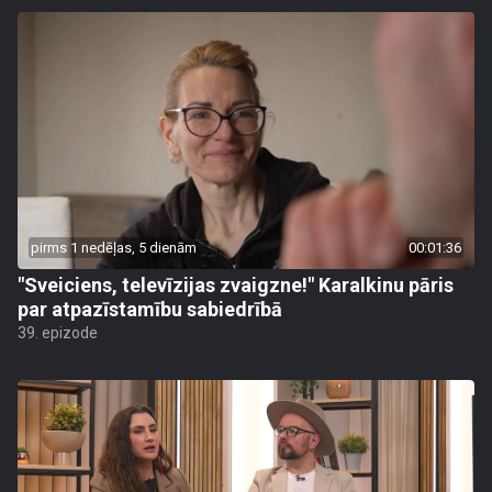
pirms 1 nedēļas, 5 dienām
00:01:36
"Sveiciens, televīzijas zvaigzne!" Karalkinu pāris
par atpazīstamību sabiedrībā
39. epizode