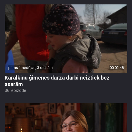
pirms 1 nedēļas, 3 dienām
00:02:48
Karalkinu ģimenes dārza darbi neiztiek bez
asarām
36. epizode