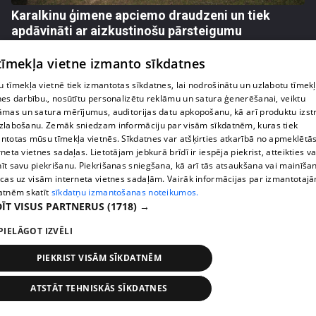
Karalkinu ģimene apciemo draudzeni un tiek
apdāvināti ar aizkustinošu pārsteigumu
42. epizode
 tīmekļa vietne izmanto sīkdatnes
 tīmekļa vietnē tiek izmantotas sīkdatnes, lai nodrošinātu un uzlabotu tīmek
nes darbību., nosūtītu personalizētu reklāmu un satura ģenerēšanai, veiktu
āmas un satura mērījumus, auditorijas datu apkopošanu, kā arī produktu izst
zlabošanu. Zemāk sniedzam informāciju par visām sīkdatnēm, kuras tiek
ntotas mūsu tīmekļa vietnēs. Sīkdatnes var atšķirties atkarībā no apmeklētā
rneta vietnes sadaļas. Lietotājam jebkurā brīdī ir iespēja piekrist, atteikties va
īt savu piekrišanu. Piekrišanas sniegšana, kā arī tās atsaukšana vai mainīša
ecas uz visām interneta vietnes sadaļām. Vairāk informācijas par izmantotaj
atnēm skatīt
sīkdatņu izmantošanas noteikumos.
ĪT VISUS PARTNERUS
(1718) →
pirms 2 nedēļām, 5 dienām
00:01:40
PIELĀGOT IZVĒLI
Agrita Bindre stāsta, kā meita pielāgojas jaunajai
PIEKRIST VISĀM SĪKDATNĒM
skolas un internāta ikdienai
45. epizode
ATSTĀT TEHNISKĀS SĪKDATNES