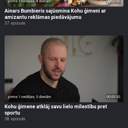
pirms 1 nedēļas, 4 dienām
00:02:05
Ainars Bumbieris sajūsmina Kohu ģimeni ar
amizantu reklāmas piedāvājumu
37. epizode
pirms 1 nedēļas, 5 dienām
00:03:30
Kohu ģimene atklāj savu lielo mīlestību pret
sportu
38. epizode