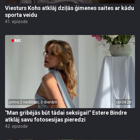
Viesturs Kohs atklāj dziļās ģimenes saites ar kādu
sporta veidu
41. epizode
pirms 2 nedēļām, 3 dienām
00:04:28
"Man gribējās būt tādai seksīgai!" Estere Bindre
atklāj savu fotosesijas pieredzi
42. epizode