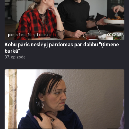
pirms 1 nedēļas, 1 dienas
00:02:35
Kohu pāris neslēpj pārdomas par dalību "Ģimene
burkā"
37. epizode