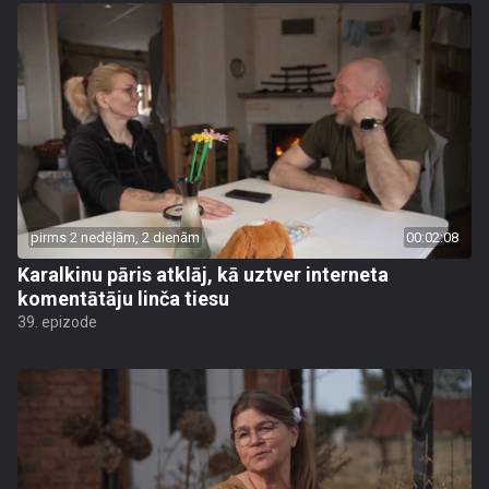
pirms 2 nedēļām, 2 dienām
00:02:08
Karalkinu pāris atklāj, kā uztver interneta
komentātāju linča tiesu
39. epizode