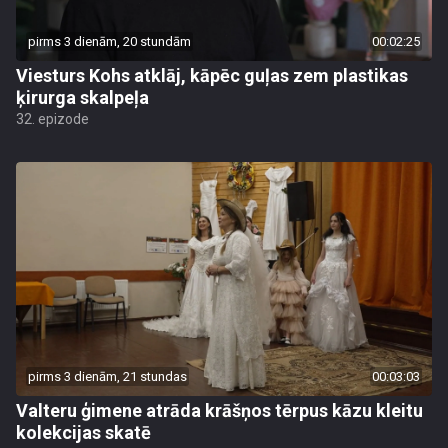
pirms 3 dienām, 20 stundām
00:02:25
Viesturs Kohs atklāj, kāpēc guļas zem plastikas
ķirurga skalpeļa
32. epizode
pirms 3 dienām, 21 stundas
00:03:03
Valteru ģimene atrāda krāšņos tērpus kāzu kleitu
kolekcijas skatē