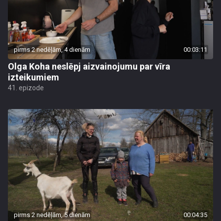
pirms 2 nedēļām, 4 dienām
00:03:11
Olga Koha neslēpj aizvainojumu par vīra
izteikumiem
41. epizode
pirms 2 nedēļām, 5 dienām
00:04:35