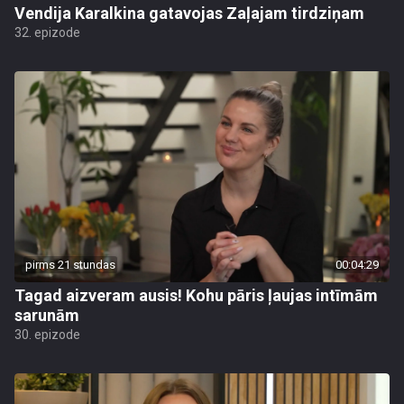
Vendija Karalkina gatavojas Zaļajam tirdziņam
32. epizode
pirms 21 stundas
00:04:29
Tagad aizveram ausis! Kohu pāris ļaujas intīmām
sarunām
30. epizode