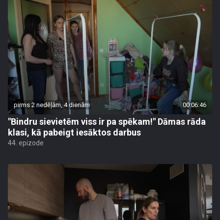
pirms 2 nedēļām, 4 dienām
00:06:46
"Bindru sievietēm viss ir pa spēkam!" Dāmas rāda
klasi, kā pabeigt iesāktos darbus
44. epizode