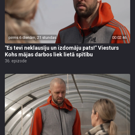
pirms 6 dienām, 21 stundas
00:02:46
"Es tevi neklausīju un izdomāju pats!" Viesturs
Kohs mājas darbos liek lietā spītību
36. epizode