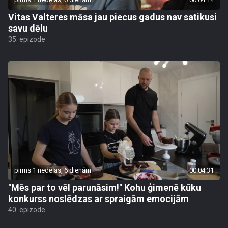
Vitas Valteres māsa jau piecus gadus nav satikusi
savu dēlu
35. epizode
pirms 1 nedēļas, 6 dienām
00:04:31
"Mēs par to vēl parunāsim!" Kohu ģimenē kūku
konkurss noslēdzas ar spraigām emocijām
40. epizode