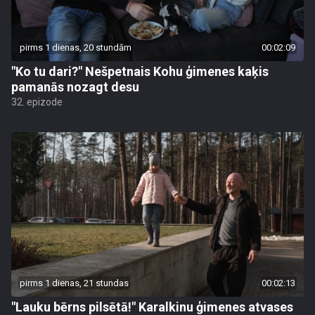
pirms 1 dienas, 20 stundām
00:02:09
"Ko tu dari?" Nešpetnais Kohu ģimenes kaķis
pamanās nozagt desu
32. epizode
pirms 1 dienas, 21 stundas
00:02:13
"Lauku bērns pilsētā!" Karalkinu ģimenes atvases