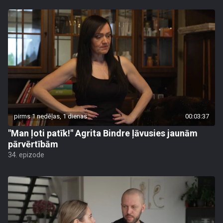
pirms 1 nedēļas, 1 dienas
00:03:37
"Man ļoti patīk!" Agrita Bindre ļāvusies jaunām
pārvērtībām
34. epizode