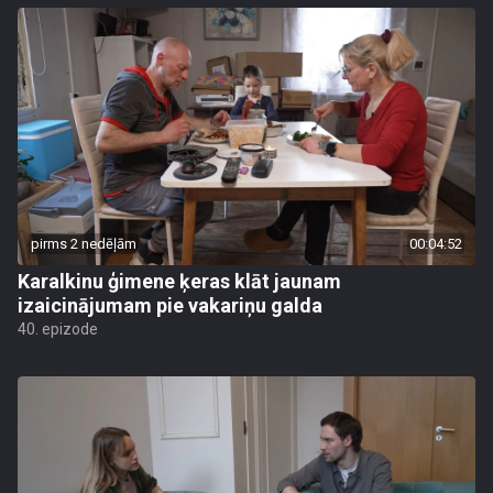
pirms 2 nedēļām
00:04:52
Karalkinu ģimene ķeras klāt jaunam
izaicinājumam pie vakariņu galda
40. epizode