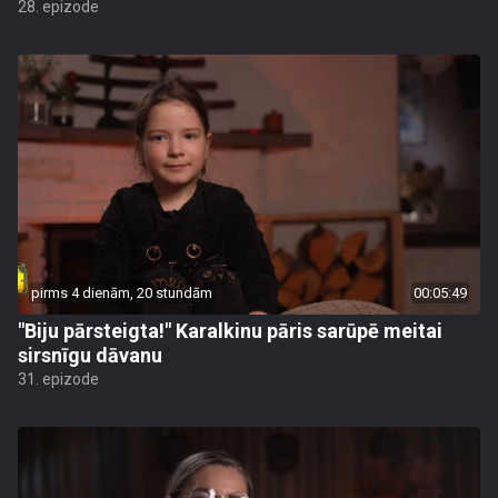
28. epizode
pirms 4 dienām, 20 stundām
00:05:49
"Biju pārsteigta!" Karalkinu pāris sarūpē meitai
sirsnīgu dāvanu
31. epizode