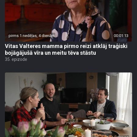
pirms 1 nedēļas, 4 dienām
00:01:13
Vitas Valteres mamma pirmo reizi atklāj traģiski
bojāgājušā vīra un meitu tēva stāstu
35. epizode