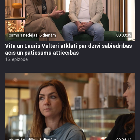
pirms 1 nedēļas, 6 dienām
00:03:39
Vita un Lauris Valteri atklāti par dzīvi sabiedrības
acīs un patiesumu attiecībās
16. epizode
pirms 1 nedēļas, 6 dienām
00:04:14