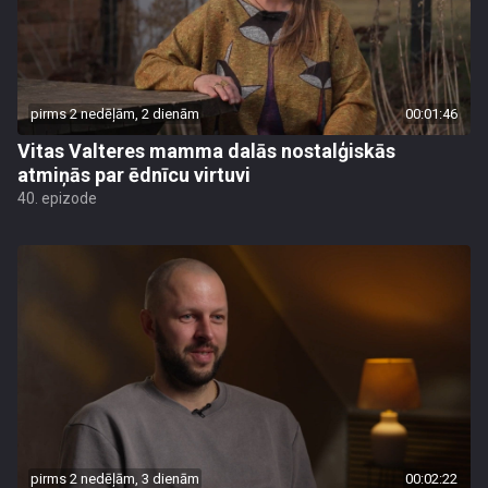
pirms 2 nedēļām, 2 dienām
00:01:46
Vitas Valteres mamma dalās nostalģiskās
atmiņās par ēdnīcu virtuvi
40. epizode
pirms 2 nedēļām, 3 dienām
00:02:22