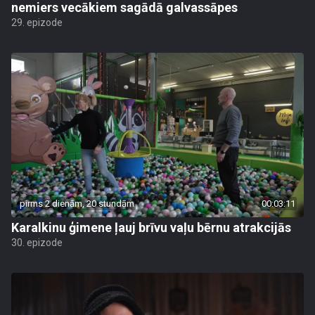
nemiers vecākiem sagādā galvassāpes
29. epizode
pirms 2 dienām, 20 stundām
00:03:11
Karalkinu ģimene ļauj brīvu vaļu bērnu atrakcijās
30. epizode