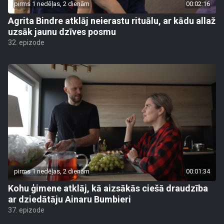
pirms 1 nedēļas, 2 dienām
00:02:16
Agrita Bindre atklāj neierastu rituālu, ar kādu allaž
uzsāk jaunu dzīves posmu
32. epizode
pirms 1 nedēļas, 2 dienām
00:01:34
Kohu ģimene atklāj, kā aizsākās ciešā draudzība
ar dziedātāju Ainaru Bumbieri
37. epizode