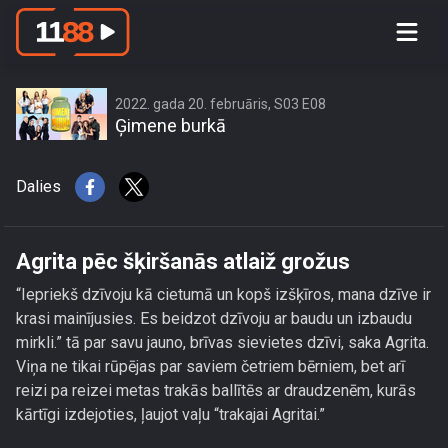
Agrita pēc šķiršanās atlaiž grožus
2022. gada 20. februāris, S03 E08
Ģimene burkā
Dalies
Agrita pēc šķiršanās atlaiž grožus
“Iepriekš dzīvoju kā cietumā un kopš izšķīros, mana dzīve ir
krasi mainījusies. Es beidzot dzīvoju ar baudu un izbaudu
mirkli.” tā par savu jauno, brīvas sievietes dzīvi, saka Agrita.
Viņa ne tikai rūpējas par saviem četriem bērniem, bet arī
reizi pa reizei metas trakās ballītēs ar draudzenēm, kurās
kārtīgi izdejoties, ļaujot vaļu “trakajai Agritai.”