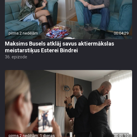
pirms 2 nedēļām
00:04:29
Maksims Busels atklāj savus aktiermākslas
meistarstiķus Esterei Bindrei
36. epizode
pirms 2 nedēļām, 1 dienas
00:01:10