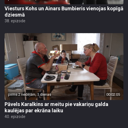
Viesturs Kohs un Ainars Bumbieris vienojas kopīgā
dziesmā
38. epizode
pirms 2 nedēļām, 1 dienas
00:02:05
Pāvels Karalkins ar meitu pie vakariņu galda
kaulējas par ekrāna laiku
40. epizode