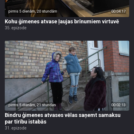
pirms 5 dienām, 20 stundām
00:04:17
Kohu ģimenes atvase ļaujas brīnumiem virtuvē
35. epizode
pirms 5 dienām, 21 stundas
00:02:13
Bindru ģimenes atvases vēlas saņemt samaksu
par tīrību istabās
31. epizode