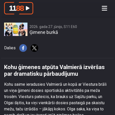
Kohu ģimenes atpūta Valmierā
izvēršas par dramatisku pārbaudījumu
2026. gada 27. jūnijs, S11 E60
Ģimene burkā
Dalies
Kohu ģimenes atpūta Valmierā izvēršas
par dramatisku pārbaudījumu
Kohu saime ieradusies Valmierā un kopā ar Viestura brāli
un viņa ģimeni dosies sportiskās aktivitātēs pa meža
trosēm. Viesturs pateicis, ka brauks uz Sajūtu parku, un
Olgai šķitis, ka viņi vienkārši dosies pastaigā pa skaistu
mežu, taču izrādās – jākāpj kokos. Olga saka, ka viņa to