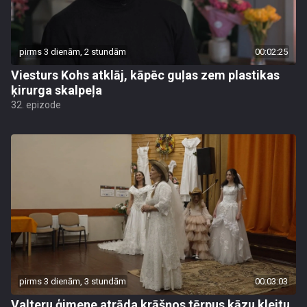
pirms 3 dienām, 2 stundām
00:02:25
Viesturs Kohs atklāj, kāpēc guļas zem plastikas
ķirurga skalpeļa
32. epizode
pirms 3 dienām, 3 stundām
00:03:03
Valteru ģimene atrāda krāšņos tērpus kāzu kleitu