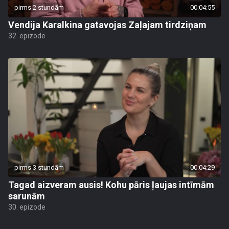
pirms 2 stundām
00:04:55
Vendija Karalkina gatavojas Zaļajam tirdziņam
32. epizode
pirms 3 stundām
00:04:29
Tagad aizveram ausis! Kohu pāris ļaujas intīmām
sarunām
30. epizode