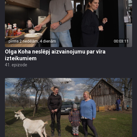
pirms 2 nedēļām, 4 dienām
00:03:11
Olga Koha neslēpj aizvainojumu par vīra
izteikumiem
41. epizode