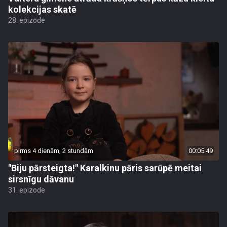
kolekcijas skatē
28. epizode
pirms 4 dienām, 2 stundām
00:05:49
"Biju pārsteigta!" Karalkinu pāris sarūpē meitai
sirsnīgu dāvanu
31. epizode