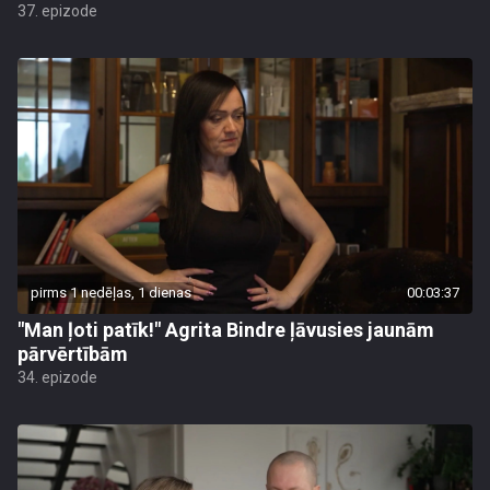
37. epizode
pirms 1 nedēļas, 1 dienas
00:03:37
"Man ļoti patīk!" Agrita Bindre ļāvusies jaunām
pārvērtībām
34. epizode