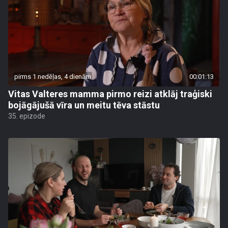
pirms 1 nedēļas, 4 dienām
00:01:13
Vitas Valteres mamma pirmo reizi atklāj traģiski
bojāgājušā vīra un meitu tēva stāstu
35. epizode