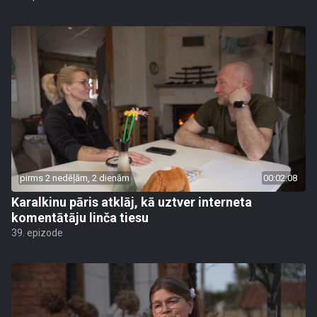
pirms 2 nedēļām, 2 dienām
00:02:08
Karalkinu pāris atklāj, kā uztver interneta
komentātāju linča tiesu
39. epizode