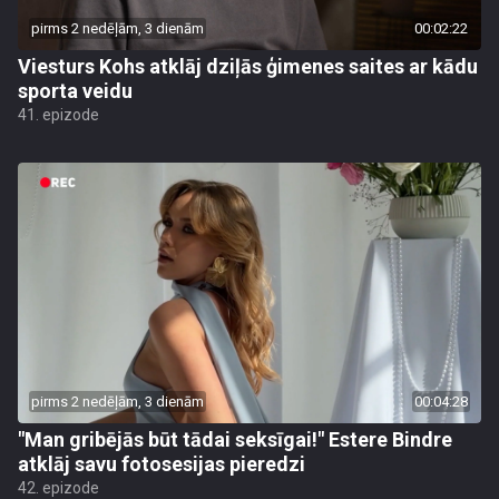
pirms 2 nedēļām, 3 dienām
00:02:22
Viesturs Kohs atklāj dziļās ģimenes saites ar kādu
sporta veidu
41. epizode
pirms 2 nedēļām, 3 dienām
00:04:28
"Man gribējās būt tādai seksīgai!" Estere Bindre
atklāj savu fotosesijas pieredzi
42. epizode