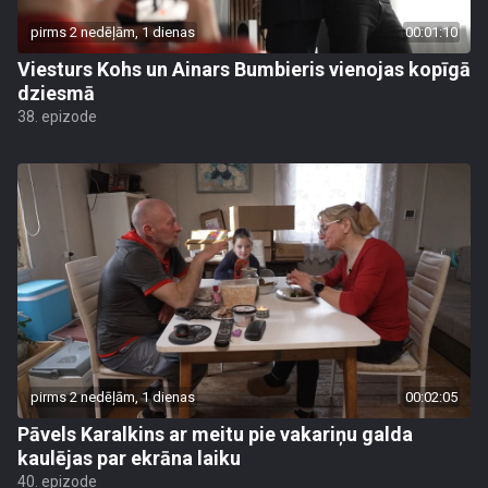
pirms 2 nedēļām, 1 dienas
00:01:10
Viesturs Kohs un Ainars Bumbieris vienojas kopīgā
dziesmā
38. epizode
pirms 2 nedēļām, 1 dienas
00:02:05
Pāvels Karalkins ar meitu pie vakariņu galda
kaulējas par ekrāna laiku
40. epizode