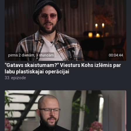
pirms 2 dienām, 3 stundām
00:04:44
"Gatavs skaistumam?" Viesturs Kohs izlēmis par
labu plastiskajai operācijai
33. epizode