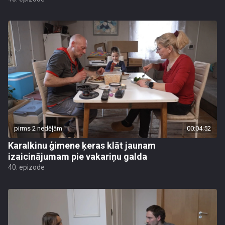
pirms 2 nedēļām
00:04:52
Karalkinu ģimene ķeras klāt jaunam
izaicinājumam pie vakariņu galda
40. epizode