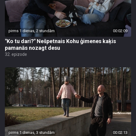
pirms 1 dienas, 2 stundām
00:02:09
"Ko tu dari?" Nešpetnais Kohu ģimenes kaķis
pamanās nozagt desu
32. epizode
pirms 1 dienas, 3 stundām
00:02:13