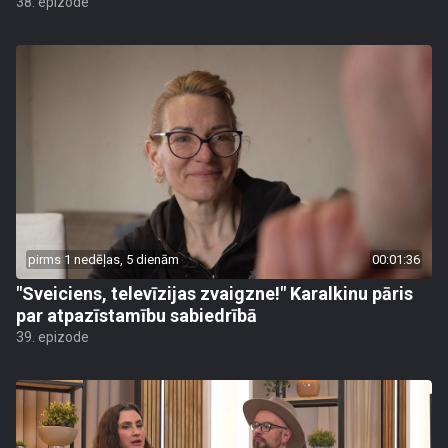
38. epizode
pirms 1 nedēļas, 5 dienām
00:01:36
"Sveiciens, televīzijas zvaigzne!" Karalkinu pāris
par atpazīstamību sabiedrībā
39. epizode