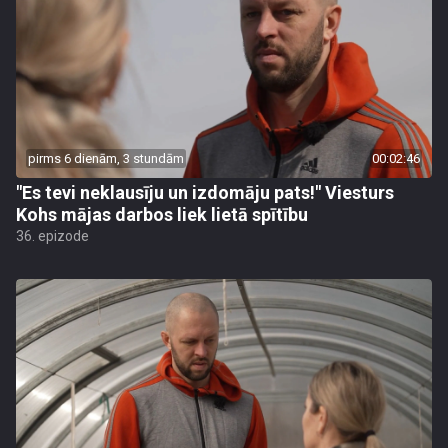
pirms 6 dienām, 3 stundām
00:02:46
"Es tevi neklausīju un izdomāju pats!" Viesturs
Kohs mājas darbos liek lietā spītību
36. epizode