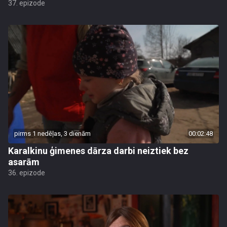
37. epizode
pirms 1 nedēļas, 3 dienām
00:02:48
Karalkinu ģimenes dārza darbi neiztiek bez
asarām
36. epizode