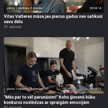
pirms 1 nedēļas, 6 dienām
00:04:14
Vitas Valteres māsa jau piecus gadus nav satikusi
savu dēlu
35. epizode
pirms 1 nedēļas, 6 dienām
00:04:31
"Mēs par to vēl parunāsim!" Kohu ģimenē kūku
konkurss noslēdzas ar spraigām emocijām
40. epizode