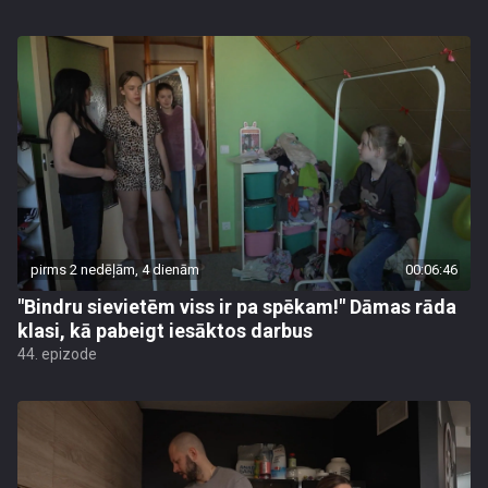
pirms 2 nedēļām, 4 dienām
00:06:46
"Bindru sievietēm viss ir pa spēkam!" Dāmas rāda
klasi, kā pabeigt iesāktos darbus
44. epizode