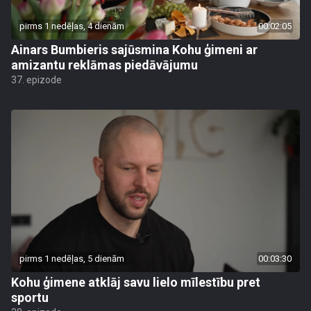
pirms 1 nedēļas, 4 dienām
00:02:05
Ainars Bumbieris sajūsmina Kohu ģimeni ar
amizantu reklāmas piedāvājumu
37. epizode
pirms 1 nedēļas, 5 dienām
00:03:30
Kohu ģimene atklāj savu lielo mīlestību pret
sportu