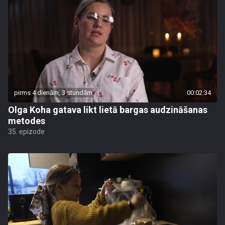
pirms 4 dienām, 3 stundām
00:02:34
Olga Koha gatava likt lietā bargas audzināšanas
metodes
35. epizode