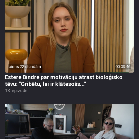
pirms 22 stundām
00:03:46
Estere Bindre par motivāciju atrast bioloģisko
tēvu: "Gribētu, lai ir klātesošs..."
13. epizode