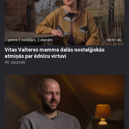
pirms 2 nedēļām, 2 dienām
00:01:46
Vitas Valteres mamma dalās nostalģiskās
atmiņās par ēdnīcu virtuvi
40. epizode