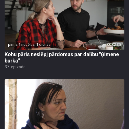
pirms 1 nedēļas, 1 dienas
00:02:35
Kohu pāris neslēpj pārdomas par dalību "Ģimene
burkā"
37. epizode