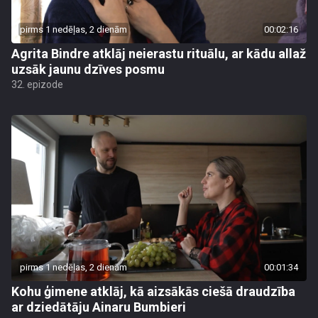
pirms 1 nedēļas, 2 dienām
00:02:16
Agrita Bindre atklāj neierastu rituālu, ar kādu allaž
uzsāk jaunu dzīves posmu
32. epizode
pirms 1 nedēļas, 2 dienām
00:01:34
Kohu ģimene atklāj, kā aizsākās ciešā draudzība
ar dziedātāju Ainaru Bumbieri