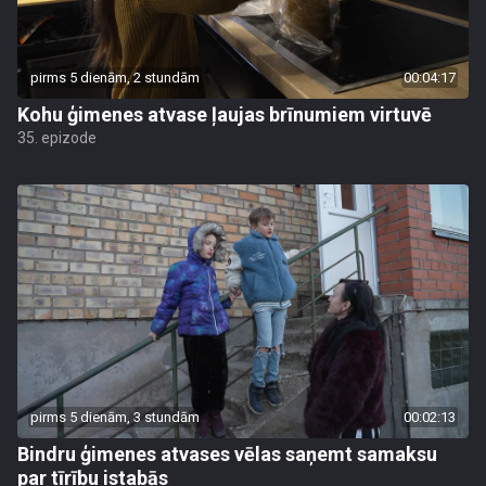
pirms 5 dienām, 2 stundām
00:04:17
Kohu ģimenes atvase ļaujas brīnumiem virtuvē
35. epizode
pirms 5 dienām, 3 stundām
00:02:13
Bindru ģimenes atvases vēlas saņemt samaksu
par tīrību istabās