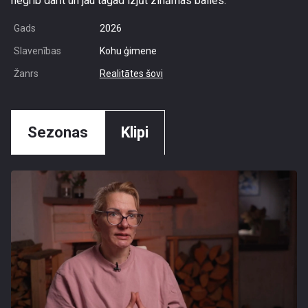
negrib darīt un jau tagad izjūt zināmas bailes.
Gads
2026
Slavenības
Kohu ģimene
Žanrs
Realitātes šovi
Sezonas
Klipi