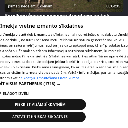
pirms 2 nedēļām, 5 dienām
00:04:35
Karalkinu ģimene apciemo draudzeni un tiek
apdāvināti ar aizkustinošu pārsteigumu
 tīmekļa vietne izmanto sīkdatnes
42. epizode
 tīmekļa vietnē tiek izmantotas sīkdatnes, lai nodrošinātu un uzlabotu tīmek
nes darbību., nosūtītu personalizētu reklāmu un satura ģenerēšanai, veiktu
āmas un satura mērījumus, auditorijas datu apkopošanu, kā arī produktu izst
zlabošanu. Zemāk sniedzam informāciju par visām sīkdatnēm, kuras tiek
ntotas mūsu tīmekļa vietnēs. Sīkdatnes var atšķirties atkarībā no apmeklētā
rneta vietnes sadaļas. Lietotājam jebkurā brīdī ir iespēja piekrist, atteikties va
īt savu piekrišanu. Piekrišanas sniegšana, kā arī tās atsaukšana vai mainīša
ecas uz visām interneta vietnes sadaļām. Vairāk informācijas par izmantotaj
atnēm skatīt
sīkdatņu izmantošanas noteikumos.
ĪT VISUS PARTNERUS
(1718) →
PIELĀGOT IZVĒLI
pirms 2 nedēļām, 5 dienām
00:01:40
PIEKRIST VISĀM SĪKDATNĒM
Agrita Bindre stāsta, kā meita pielāgojas jaunajai
ATSTĀT TEHNISKĀS SĪKDATNES
skolas un internāta ikdienai
45. epizode