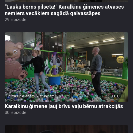
"Lauku bērns pilsētā!" Karalkinu ģimenes atvases
nemiers vecākiem sagādā galvassāpes
29. epizode
pirms 2 dienām, 2 stundām
00:03:11
Karalkinu ģimene ļauj brīvu vaļu bērnu atrakcijās
30. epizode