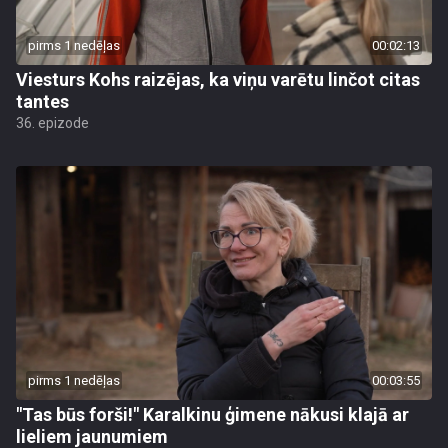
pirms 1 nedēļas
00:02:13
Viesturs Kohs raizējas, ka viņu varētu linčot citas
tantes
36. epizode
pirms 1 nedēļas
00:03:55
"Tas būs forši!" Karalkinu ģimene nākusi klajā ar
lieliem jaunumiem