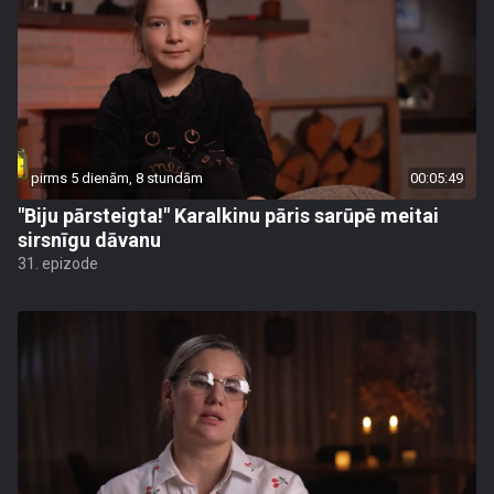
pirms 5 dienām, 8 stundām
00:05:49
"Biju pārsteigta!" Karalkinu pāris sarūpē meitai
sirsnīgu dāvanu
31. epizode