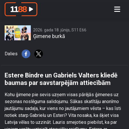
Estere Bindre un Gabriels Valters
kliedē baumas par savstarpējām
attiecībām
2026. gada 18. jūnijs, S11 E66
Ģimene burkā
Dalies
Estere Bindre un Gabriels Valters kliedē
baumas par savstarpējām attiecībām
Kohu ģimene pie sevis uzņem visas pārējās ģimenes uz
sezonas noslēguma salidojumu. Sākas skatītāju anonīmo
jautājumu sadaļa, kur viens no jautājumiem vēsta – kas īsti
notiek starp Gabrielu un Esteri? Vita nosaka, ka šķiet visa
Latvija vēlas to uzzināt. Lauris smejoties piebilst, ka par