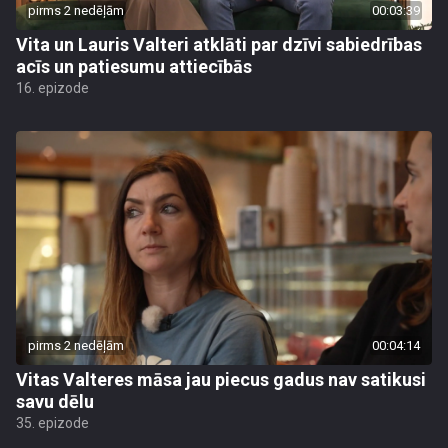
pirms 2 nedēļām
00:03:39
Vita un Lauris Valteri atklāti par dzīvi sabiedrības
acīs un patiesumu attiecībās
16. epizode
pirms 2 nedēļām
00:04:14
Vitas Valteres māsa jau piecus gadus nav satikusi
savu dēlu
35. epizode