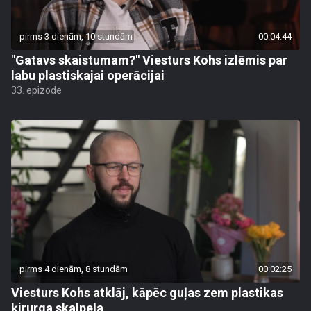
pirms 3 dienām, 10 stundām
00:04:44
"Gatavs skaistumam?" Viesturs Kohs izlēmis par
labu plastiskajai operācijai
33. epizode
pirms 4 dienām, 8 stundām
00:02:25
Viesturs Kohs atklāj, kāpēc guļas zem plastikas
ķirurga skalpeļa