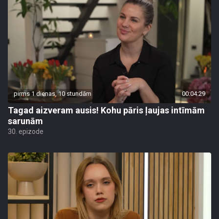
pirms 1 dienas, 10 stundām
00:04:29
Tagad aizveram ausis! Kohu pāris ļaujas intīmām
sarunām
30. epizode