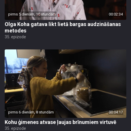
pirms 5 dienām, 10 stundām
00:02:34
Olga Koha gatava likt lietā bargas audzināšanas
metodes
35. epizode
pirms 6 dienām, 8 stundām
00:04:17
Kohu ģimenes atvase ļaujas brīnumiem virtuvē
35. epizode