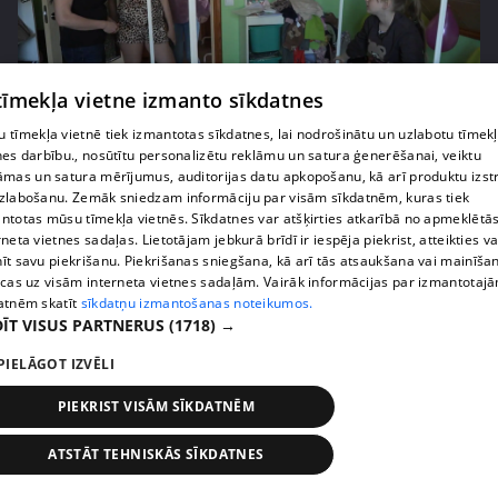
 tīmekļa vietne izmanto sīkdatnes
pirms 2 nedēļām, 5 dienām
00:06:46
 tīmekļa vietnē tiek izmantotas sīkdatnes, lai nodrošinātu un uzlabotu tīmek
nes darbību., nosūtītu personalizētu reklāmu un satura ģenerēšanai, veiktu
"Bindru sievietēm viss ir pa spēkam!" Dāmas rāda
āmas un satura mērījumus, auditorijas datu apkopošanu, kā arī produktu izst
klasi, kā pabeigt iesāktos darbus
zlabošanu. Zemāk sniedzam informāciju par visām sīkdatnēm, kuras tiek
44. epizode
ntotas mūsu tīmekļa vietnēs. Sīkdatnes var atšķirties atkarībā no apmeklētā
rneta vietnes sadaļas. Lietotājam jebkurā brīdī ir iespēja piekrist, atteikties va
īt savu piekrišanu. Piekrišanas sniegšana, kā arī tās atsaukšana vai mainīša
ecas uz visām interneta vietnes sadaļām. Vairāk informācijas par izmantotaj
atnēm skatīt
sīkdatņu izmantošanas noteikumos.
ĪT VISUS PARTNERUS
(1718) →
PIELĀGOT IZVĒLI
PIEKRIST VISĀM SĪKDATNĒM
ATSTĀT TEHNISKĀS SĪKDATNES
pirms 2 nedēļām, 5 dienām
00:03:11