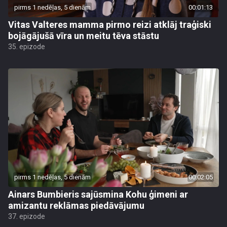
pirms 1 nedēļas, 5 dienām
00:01:13
Vitas Valteres mamma pirmo reizi atklāj traģiski
bojāgājušā vīra un meitu tēva stāstu
35. epizode
pirms 1 nedēļas, 5 dienām
00:02:05
Ainars Bumbieris sajūsmina Kohu ģimeni ar
amizantu reklāmas piedāvājumu
37. epizode