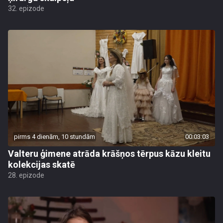
32. epizode
pirms 4 dienām, 10 stundām
00:03:03
Valteru ģimene atrāda krāšņos tērpus kāzu kleitu
kolekcijas skatē
28. epizode