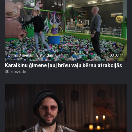
pirms 3 dienām, 8 stundām
00:03:11
Karalkinu ģimene ļauj brīvu vaļu bērnu atrakcijās
30. epizode