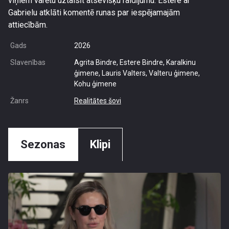
viņiem varētu uztaisīt atsevišķu raidījumu. Estere ar
Gabrielu atklāti komentē runas par iespējamajām
attiecībām.
Gads
2026
Slavenības
Agrita Bindre, Estere Bindre, Karalkinu
ģimene, Lauris Valters, Valteru ģimene,
Kohu ģimene
Žanrs
Realitātes šovi
Sezonas
Klipi