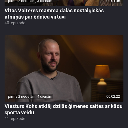
pirms 2 nedēļām, 3 dienām
00:01:46
Vitas Valteres mamma dalās nostalģiskās
atmiņās par ēdnīcu virtuvi
40. epizode
pirms 2 nedēļām, 4 dienām
00:02:22
Viesturs Kohs atklāj dziļās ģimenes saites ar kādu
sporta veidu
41. epizode