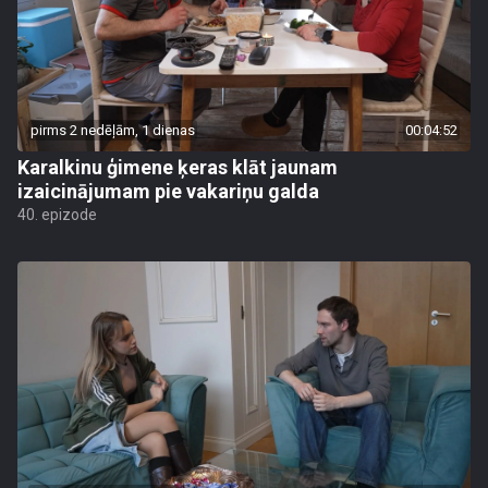
pirms 2 nedēļām, 1 dienas
00:04:52
Karalkinu ģimene ķeras klāt jaunam
izaicinājumam pie vakariņu galda
40. epizode