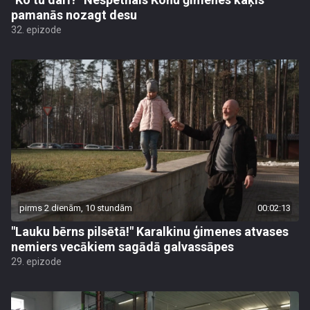
pamanās nozagt desu
32. epizode
pirms 2 dienām, 10 stundām
00:02:13
"Lauku bērns pilsētā!" Karalkinu ģimenes atvases
nemiers vecākiem sagādā galvassāpes
29. epizode