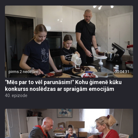
pirms 2 nedēļām
00:04:31
"Mēs par to vēl parunāsim!" Kohu ģimenē kūku
konkurss noslēdzas ar spraigām emocijām
40. epizode