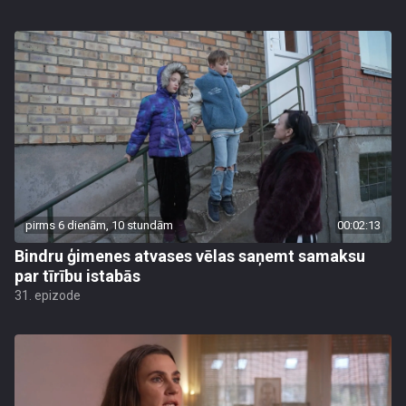
pirms 6 dienām, 10 stundām
00:02:13
Bindru ģimenes atvases vēlas saņemt samaksu
par tīrību istabās
31. epizode