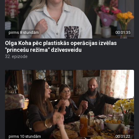
pirms 8 stundām
00:01:35
Olga Koha pēc plastiskās operācijas izvēlas
"princešu režīma" dzīvesveidu
32. epizode
pirms 10 stundām
00:01:22