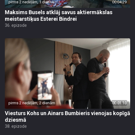
pirms 2 nedēļām, 1 dienas
00:04:29
Maksims Busels atklāj savus aktiermākslas
meistarstiķus Esterei Bindrei
36. epizode
pirms 2 nedēļām, 2 dienām
00:01:10
Viesturs Kohs un Ainars Bumbieris vienojas kopīgā
dziesmā
38. epizode