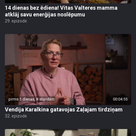
14 dienas bez ēdiena! Vitas Valteres mamma
atklāj savu enerģijas noslēpumu
29. epizode
pirms 1 dienas, 8 stundām
00:04:55
Vendija Karalkina gatavojas Zaļajam tirdziņam
32. epizode