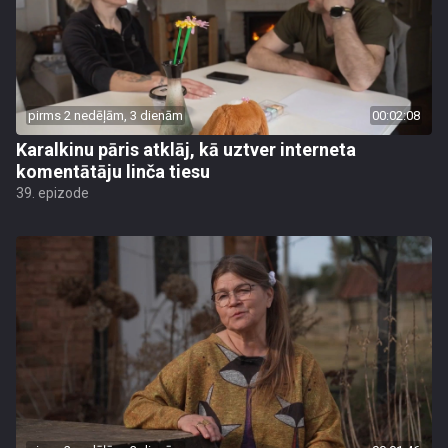
pirms 2 nedēļām, 3 dienām
00:02:08
Karalkinu pāris atklāj, kā uztver interneta
komentātāju linča tiesu
39. epizode