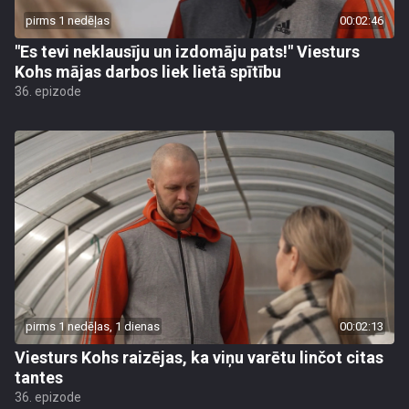
pirms 1 nedēļas
00:02:46
"Es tevi neklausīju un izdomāju pats!" Viesturs
Kohs mājas darbos liek lietā spītību
36. epizode
pirms 1 nedēļas, 1 dienas
00:02:13
Viesturs Kohs raizējas, ka viņu varētu linčot citas
tantes
36. epizode