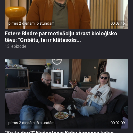
pirms 2 dienām, 5 stundām
00:03:46
Estere Bindre par motivāciju atrast bioloģisko
tēvu: "Gribētu, lai ir klātesošs..."
13. epizode
pirms 2 dienām, 8 stundām
00:02:09
"Ko tu dari?" Nešpetnais Kohu ģimenes kaķis