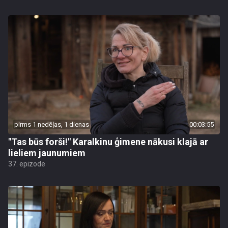
pirms 1 nedēļas, 1 dienas
00:03:55
"Tas būs forši!" Karalkinu ģimene nākusi klajā ar
lieliem jaunumiem
37. epizode