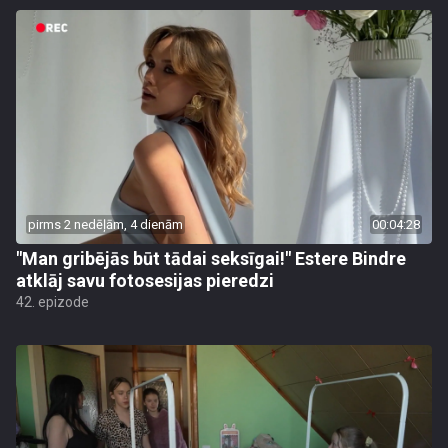
pirms 2 nedēļām, 4 dienām
00:04:28
"Man gribējās būt tādai seksīgai!" Estere Bindre
atklāj savu fotosesijas pieredzi
42. epizode