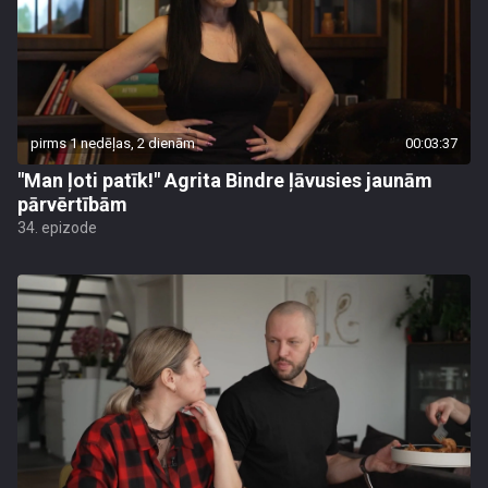
pirms 1 nedēļas, 2 dienām
00:03:37
"Man ļoti patīk!" Agrita Bindre ļāvusies jaunām
pārvērtībām
34. epizode