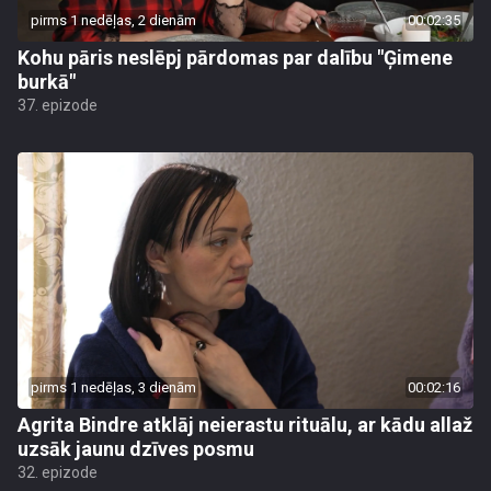
pirms 1 nedēļas, 2 dienām
00:02:35
Kohu pāris neslēpj pārdomas par dalību "Ģimene
burkā"
37. epizode
pirms 1 nedēļas, 3 dienām
00:02:16
Agrita Bindre atklāj neierastu rituālu, ar kādu allaž
uzsāk jaunu dzīves posmu
32. epizode