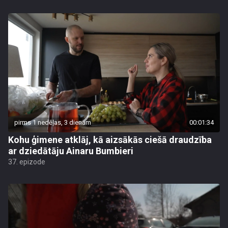
pirms 1 nedēļas, 3 dienām
00:01:34
Kohu ģimene atklāj, kā aizsākās ciešā draudzība
ar dziedātāju Ainaru Bumbieri
37. epizode