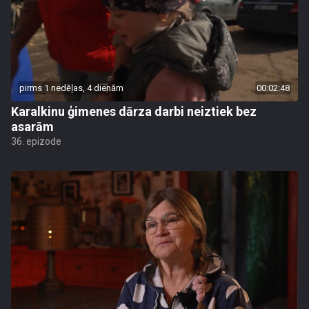
pirms 1 nedēļas, 4 dienām
00:02:48
Karalkinu ģimenes dārza darbi neiztiek bez
asarām
36. epizode