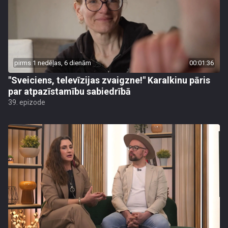
pirms 1 nedēļas, 6 dienām
00:01:36
"Sveiciens, televīzijas zvaigzne!" Karalkinu pāris
par atpazīstamību sabiedrībā
39. epizode