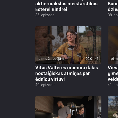
aktiermākslas meistarstiķus
Bumb
Esterei Bindrei
dzi
36. epizode
38. e
pirms 2 nedēļām
00:01:46
pirm
Vitas Valteres mamma dalās
Vies
nostalģiskās atmiņās par
ģime
ēdnīcu virtuvi
veid
40. epizode
41. e