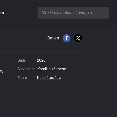
kie
Meklē slavenības, šovus, u.c.
ini izvēli
Dalies
Gads
2026
Slavenības
Karalkinu ģimene
nu
Žanrs
Realitātes šovi