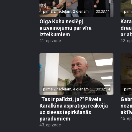
pirms 2 nedēļām, 2 dienām
00:03:11
pirm
Olga Koha neslēpj
Kara
aizvainojumu par vīra
drau
izteikumiem
ar a
41. epizode
42. e
pirms 2 nedēļām, 4 dienām
00:02:14
pirm
"Tas ir palīdzi, ja?" Pāvela
Gabr
Karalkina asprātīgā reakcija
nozī
uz sievas iepirkšanās
aktī
paradumiem
45. e
43. epizode