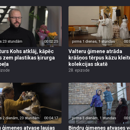
s 23 stundām
00:02:25
pirms 1 dienas, 1 stundas
00:
turs Kohs atklāj, kāpēc
Valteru ģimene atrāda
s zem plastikas ķirurga
krāšņos tērpus kāzu kleit
peļa
kolekcijas skatē
pizode
28. epizode
s 2 dienām, 23 stundām
00:04:17
pirms 3 dienām, 1 stundas
00:
 ģimenes atvase ļaujas
Bindru ģimenes atvases v