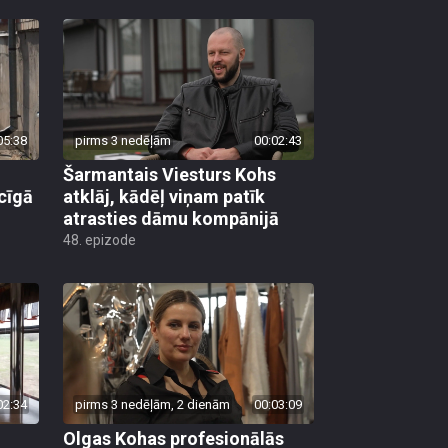
05:38
pirms 3 nedēļām
00:02:43
Šarmantais Viesturs Kohs
cīgā
atklāj, kādēļ viņam patīk
atrasties dāmu kompānijā
48. epizode
02:34
pirms 3 nedēļām, 2 dienām
00:03:09
Olgas Kohas profesionālās