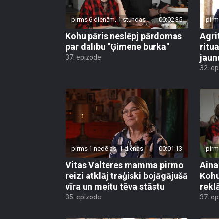
pirms 6 dienām, 1 stundas
00:02:35
pirm
Kohu pāris neslēpj pārdomas
Agri
par dalību "Ģimene burkā"
ritu
jaun
37. epizode
32. e
pirms 1 nedēļas, 1 dienas
00:01:13
pirm
Vitas Valteres mamma pirmo
Aina
reizi atklāj traģiski bojāgājušā
Kohu
vīra un meitu tēva stāstu
rekl
35. epizode
37. e