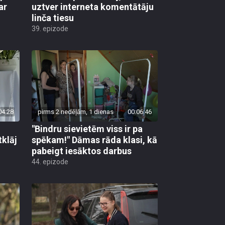
ar
uztver interneta komentātāju
linča tiesu
39. epizode
04:28
pirms 2 nedēļām, 1 dienas
00:06:46
"Bindru sievietēm viss ir pa
tklāj
spēkam!" Dāmas rāda klasi, kā
pabeigt iesāktos darbus
44. epizode