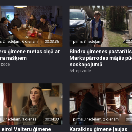
s 2 nedēļām, 6 dienām
00:03:36
pirms 3 nedēļām
00:
eru ģimene metas ciņā ar
Bindru ģimenes pastarītis
ra našķiem
Marks pārrodas mājās pū
noskaņojumā
pizode
54. epizode
s 3 nedēļām, 1 dienas
00:04:33
pirms 3 nedēļām, 2 dienām
00:
 eiro! Valteru ģimene
Karalkinu ģimene ļaujas