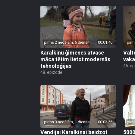
pirms 2 nedēļām, 6 dienām
00:01:40
pirm
Karalkinu ģimenes atvase
Valt
māca tētim lietot modernās
vaka
tehnoloģijas
46. e
48. epizode
pirms 3 nedēļām, 1 dienas
00:03:56
pirm
Vendijai Karalkinai beidzot
5000