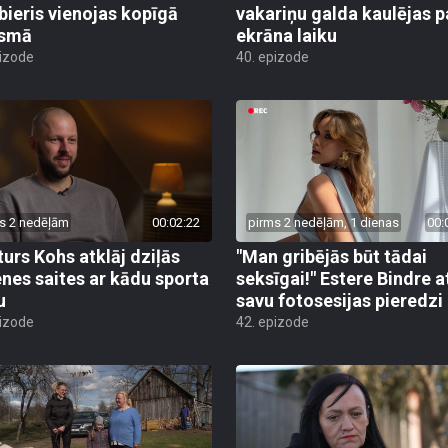
ieris vienojas kopīgā
vakariņu galda kaulējas p
esmā
ekrāna laiku
pizode
40. epizode
s 2 nedēļām
00:02:22
pirms 2 nedēļām, 1 dienas
00:
turs Kohs atklāj dziļās
"Man gribējās būt tādai
nes saites ar kādu sporta
seksīgai!" Estere Bindre a
u
savu fotosesijas pieredzi
pizode
42. epizode