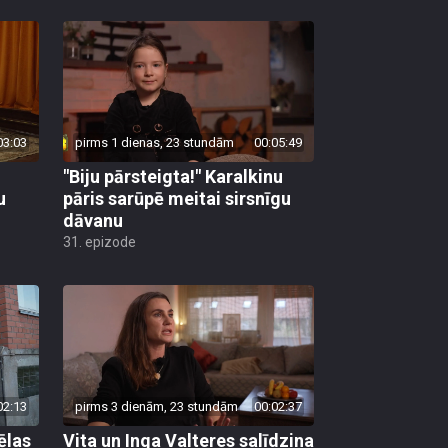
03:03
pirms 1 dienas, 23 stundām
00:05:49
"Biju pārsteigta!" Karalkinu
u
pāris sarūpē meitai sirsnīgu
dāvanu
31. epizode
02:13
pirms 3 dienām, 23 stundām
00:02:37
ēlas
Vita un Inga Valteres salīdzina