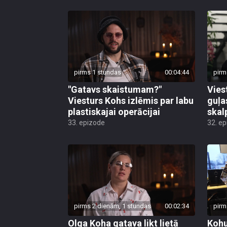
pirms 1 stundas
00:04:44
pirm
"Gatavs skaistumam?"
Vies
Viesturs Kohs izlēmis par labu
guļa
plastiskajai operācijai
skal
33. epizode
32. e
pirms 2 dienām, 1 stundas
00:02:34
pirm
Olga Koha gatava likt lietā
Kohu