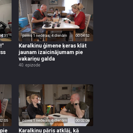
04:31
pirms 1 nedēļas, 4 dienām
00:04:52
!"
Karalkinu ģimene ķeras klāt
rss
jaunam izaicinājumam pie
vakariņu galda
40. epizode
02:05
pirms 1 nedēļas, 6 dienām
00:02:08
 pie
Karalkinu pāris atklāj, kā