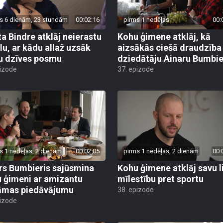
s 6 dienām, 23 stundām
00:02:16
pirms 1 nedēļas
00:
ta Bindre atklāj neierastu
Kohu ģimene atklāj, kā
ālu, ar kādu allaž uzsāk
aizsākās ciešā draudzība
u dzīves posmu
dziedātāju Ainaru Bumbie
pizode
37. epizode
s 1 nedēļas, 2 dienām
00:02:05
pirms 1 nedēļas, 2 dienām
00:
rs Bumbieris sajūsmina
Kohu ģimene atklāj savu l
 ģimeni ar amizantu
mīlestību pret sportu
āmas piedāvājumu
38. epizode
pizode