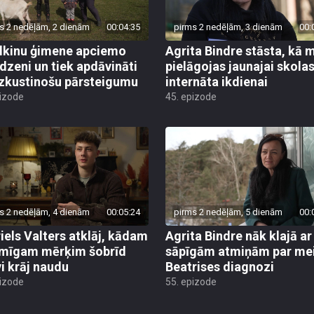
s 2 nedēļām, 2 dienām
00:04:35
pirms 2 nedēļām, 3 dienām
00:
lkinu ģimene apciemo
Agrita Bindre stāsta, kā 
dzeni un tiek apdāvināti
pielāgojas jaunajai skola
izkustinošu pārsteigumu
internāta ikdienai
pizode
45. epizode
s 2 nedēļām, 4 dienām
00:05:24
pirms 2 nedēļām, 5 dienām
00:
iels Valters atklāj, kādam
Agrita Bindre nāk klajā ar
mīgam mērķim šobrīd
sāpīgām atmiņām par me
vi krāj naudu
Beatrises diagnozi
pizode
55. epizode