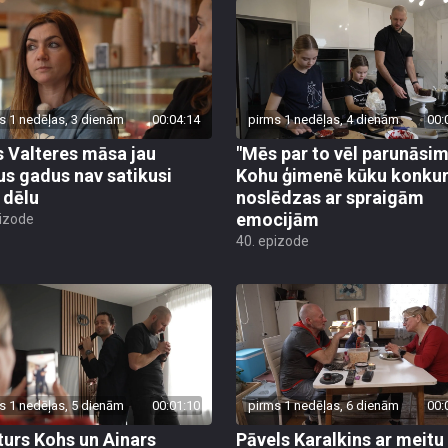
s 1 nedēļas, 3 dienām
00:04:14
pirms 1 nedēļas, 4 dienām
00:
s Valteres māsa jau
"Mēs par to vēl parunāsim
us gadus nav satikusi
Kohu ģimenē kūku konku
 dēlu
noslēdzas ar spraigām
emocijām
pizode
40. epizode
s 1 nedēļas, 5 dienām
00:01:10
pirms 1 nedēļas, 6 dienām
00:
turs Kohs un Ainars
Pāvels Karalkins ar meitu