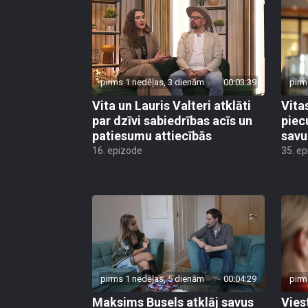
pirms 1 nedēļas, 3 dienām
00:03:39
pirm
Vita un Lauris Valteri atklāti
Vita
par dzīvi sabiedrības acīs un
piec
patiesumu attiecībās
savu
16. epizode
35. e
pirms 1 nedēļas, 5 dienām
00:04:29
pirm
Maksims Busels atklāj savus
Vies