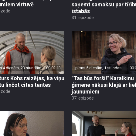
umiem virtuvē
saņemt samaksu par tīrīb
istabās
pizode
31. epizode
s 4 dienām, 23 stundām
00:02:13
pirms 5 dienām, 1 stundas
00:
turs Kohs raizējas, ka viņu
"Tas būs forši!" Karalkinu
tu linčot citas tantes
ģimene nākusi klajā ar lie
jaunumiem
pizode
37. epizode