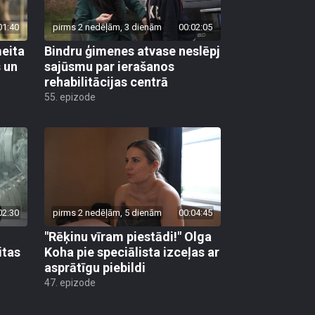
01:40
pirms 2 nedēļām, 3 dienām
00:02:05
meita
Bindru ģimenes atvase neslēpj
s un
sajūsmu par ierašanos
rehabilitācijas centrā
55. epizode
02:30
pirms 2 nedēļām, 5 dienām
00:04:45
"Rēķinu vīram piestādi!" Olga
itas
Koha pie speciālista izceļas ar
asprātīgu piebildi
47. epizode