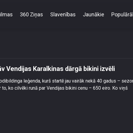
ilmas
360 Ziņas
Slavenības
Jaunākie
Populārā
s Aivars Visockis aizstāv Vendijas Karalkinas dārgā bik
v Vendijas Karalkinas dārgā bikini izvēli
 bodibildinga leģenda, kurš startē jau vairāk nekā 40 gadus – sezo
 to, ko cilvēki runā par Vendijas bikini cenu – 650 eiro. Ko viņš