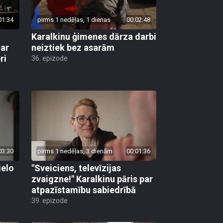
01:34
pirms 1 nedēļas, 1 dienas
00:02:48
Karalkinu ģimenes dārza darbi
 ar
neiztiek bez asarām
ri
36. epizode
03:30
pirms 1 nedēļas, 3 dienām
00:01:36
ielo
"Sveiciens, televīzijas
zvaigzne!" Karalkinu pāris par
atpazīstamību sabiedrībā
39. epizode