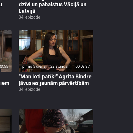
u
dzīvi un pabalstus Vācijā un
Latvijā
34. epizode
03:55
pirms 5 dienām, 23 stundām
00:03:37
"Man ļoti patīk!" Agrita Bindre
liem
ļāvusies jaunām pārvērtībām
34. epizode