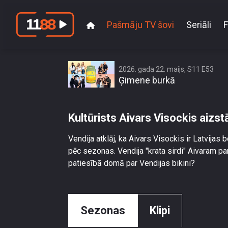
Pašmāju TV šovi
Seriāli
F
Kultūrist
2026. gada 22. maijs, S11 E53
Ģimene burkā
Kultūrists Aivars Visockis aizstā
Vendija atklāj, ka Aivars Visockis ir Latvijas
pēc sezonas. Vendija "krata sirdi" Aivaram par
patiesībā domā par Vendijas bikini?
Sezonas
Klipi