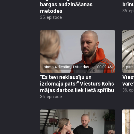
bargas audzināšanas
brīn
metodes
35. e
35. epizode
pirms 4 dienām, 1 stundas
00:02:46
pirm
"Es tevi neklausīju un
Vies
izdomāju pats!" Viesturs Kohs
varē
mājas darbos liek lietā spītību
36. e
36. epizode