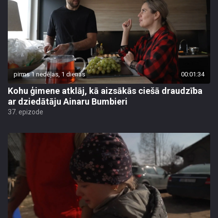
pirms 1 nedēļas, 1 dienas
00:01:34
Kohu ģimene atklāj, kā aizsākās ciešā draudzība
ar dziedātāju Ainaru Bumbieri
37. epizode