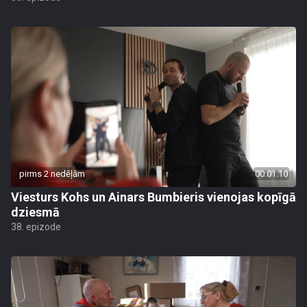
pirms 2 nedēļām
00:01:10
Viesturs Kohs un Ainars Bumbieris vienojas kopīgā
dziesmā
38. epizode