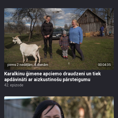
pirms 2 nedēļām, 4 dienām
00:04:35
Karalkinu ģimene apciemo draudzeni un tiek
apdāvināti ar aizkustinošu pārsteigumu
42. epizode