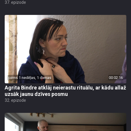
37. epizode
pirms 1 nedēļas, 1 dienas
00:02:16
Agrita Bindre atklāj neierastu rituālu, ar kādu allaž
uzsāk jaunu dzīves posmu
32. epizode