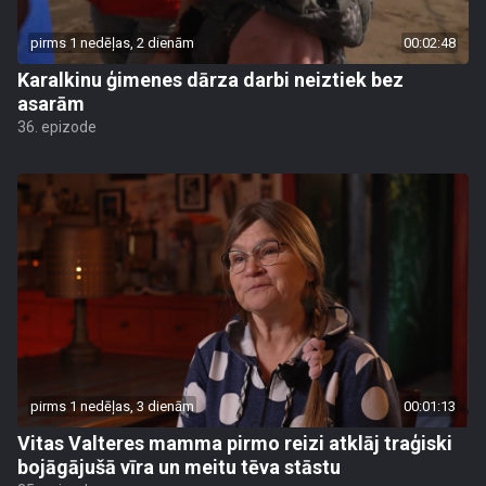
pirms 1 nedēļas, 2 dienām
00:02:48
Karalkinu ģimenes dārza darbi neiztiek bez
asarām
36. epizode
pirms 1 nedēļas, 3 dienām
00:01:13
Vitas Valteres mamma pirmo reizi atklāj traģiski
bojāgājušā vīra un meitu tēva stāstu