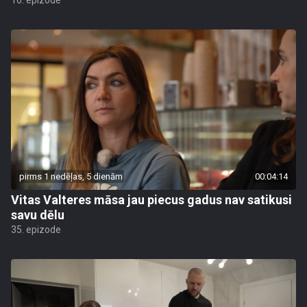
16. epizode
pirms 1 nedēļas, 5 dienām
00:04:14
Vitas Valteres māsa jau piecus gadus nav satikusi
savu dēlu
35. epizode