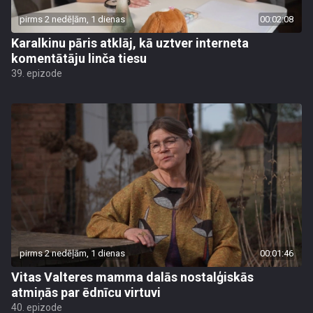
pirms 2 nedēļām, 1 dienas
00:02:08
Karalkinu pāris atklāj, kā uztver interneta
komentātāju linča tiesu
39. epizode
pirms 2 nedēļām, 1 dienas
00:01:46
Vitas Valteres mamma dalās nostalģiskās
atmiņās par ēdnīcu virtuvi
40. epizode