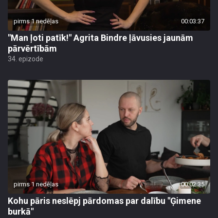
pirms 1 nedēļas
00:03:37
"Man ļoti patīk!" Agrita Bindre ļāvusies jaunām
pārvērtībām
34. epizode
pirms 1 nedēļas
00:02:35
Kohu pāris neslēpj pārdomas par dalību "Ģimene
burkā"