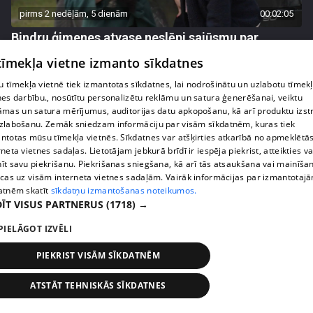
pirms 2 nedēļām, 5 dienām
00:02:05
Bindru ģimenes atvase neslēpj sajūsmu par
ierašanos rehabilitācijas centrā
 tīmekļa vietne izmanto sīkdatnes
55. epizode
 tīmekļa vietnē tiek izmantotas sīkdatnes, lai nodrošinātu un uzlabotu tīmek
nes darbību., nosūtītu personalizētu reklāmu un satura ģenerēšanai, veiktu
āmas un satura mērījumus, auditorijas datu apkopošanu, kā arī produktu izst
zlabošanu. Zemāk sniedzam informāciju par visām sīkdatnēm, kuras tiek
ntotas mūsu tīmekļa vietnēs. Sīkdatnes var atšķirties atkarībā no apmeklētā
rneta vietnes sadaļas. Lietotājam jebkurā brīdī ir iespēja piekrist, atteikties va
īt savu piekrišanu. Piekrišanas sniegšana, kā arī tās atsaukšana vai mainīša
ecas uz visām interneta vietnes sadaļām. Vairāk informācijas par izmantotaj
atnēm skatīt
sīkdatņu izmantošanas noteikumos.
ĪT VISUS PARTNERUS
(1718) →
PIELĀGOT IZVĒLI
pirms 2 nedēļām, 5 dienām
00:02:14
PIEKRIST VISĀM SĪKDATNĒM
"Tas ir palīdzi, ja?" Pāvela Karalkina asprātīgā
reakcija uz sievas iepirkšanās paradumiem
ATSTĀT TEHNISKĀS SĪKDATNES
43. epizode