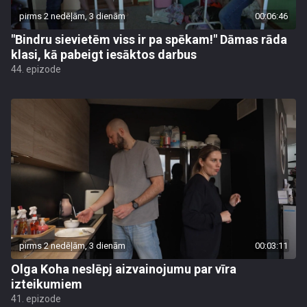
pirms 2 nedēļām, 3 dienām
00:06:46
"Bindru sievietēm viss ir pa spēkam!" Dāmas rāda
klasi, kā pabeigt iesāktos darbus
44. epizode
pirms 2 nedēļām, 3 dienām
00:03:11
Olga Koha neslēpj aizvainojumu par vīra
izteikumiem
41. epizode