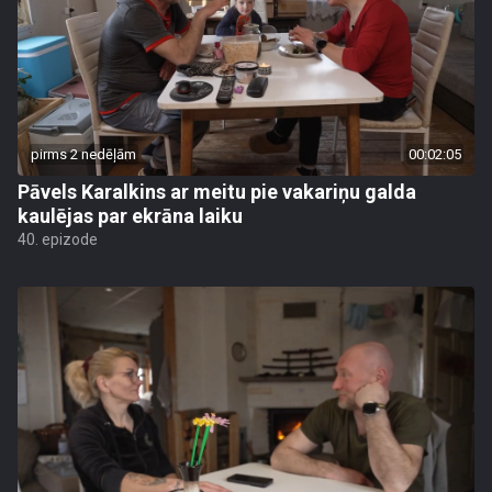
pirms 2 nedēļām
00:02:05
Pāvels Karalkins ar meitu pie vakariņu galda
kaulējas par ekrāna laiku
40. epizode