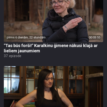
pirms 6 dienām, 22 stundām
00:03:55
"Tas būs forši!" Karalkinu ģimene nākusi klajā ar
lieliem jaunumiem
37. epizode