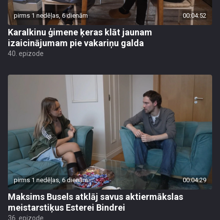
pirms 1 nedēļas, 6 dienām
00:04:52
Karalkinu ģimene ķeras klāt jaunam
izaicinājumam pie vakariņu galda
40. epizode
pirms 1 nedēļas, 6 dienām
00:04:29
Maksims Busels atklāj savus aktiermākslas
meistarstiķus Esterei Bindrei
36. epizode