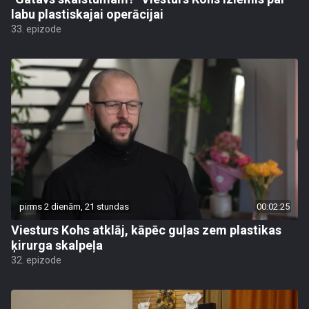
labu plastiskajai operācijai
33. epizode
pirms 2 dienām, 21 stundas
00:02:25
Viesturs Kohs atklāj, kāpēc guļas zem plastikas
ķirurga skalpeļa
32. epizode