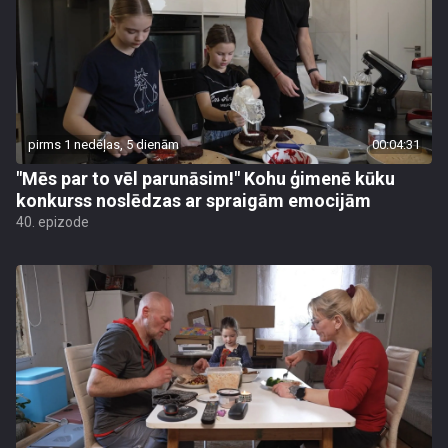
pirms 1 nedēļas, 5 dienām
00:04:31
"Mēs par to vēl parunāsim!" Kohu ģimenē kūku
konkurss noslēdzas ar spraigām emocijām
40. epizode