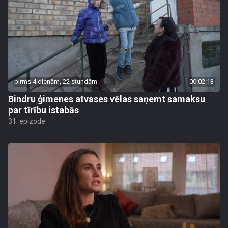
pirms 4 dienām, 22 stundām
00:02:13
Bindru ģimenes atvases vēlas saņemt samaksu
par tīrību istabās
31. epizode