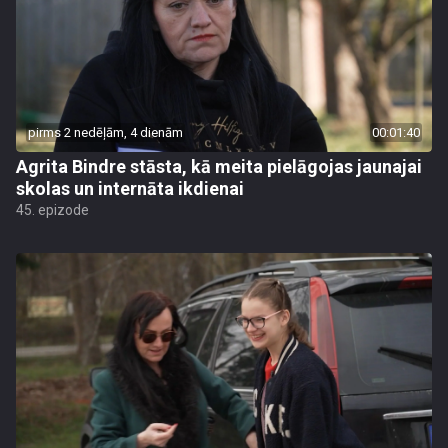
pirms 2 nedēļām, 4 dienām
00:01:40
Agrita Bindre stāsta, kā meita pielāgojas jaunajai
skolas un internāta ikdienai
45. epizode