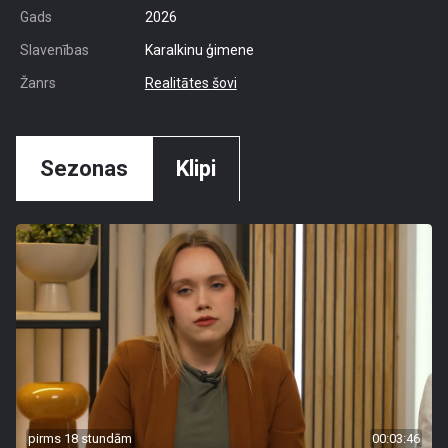
Gads
2026
Slavenības
Karalkinu ģimene
Žanrs
Realitātes šovi
Sezonas
Klipi
pirms 18 stundām
00:03:46