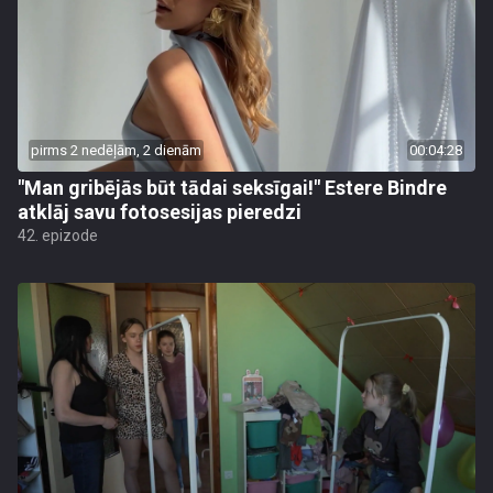
pirms 2 nedēļām, 2 dienām
00:04:28
"Man gribējās būt tādai seksīgai!" Estere Bindre
atklāj savu fotosesijas pieredzi
42. epizode