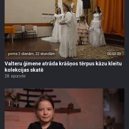
pirms 2 dienām, 22 stundām
00:03:03
Valteru ģimene atrāda krāšņos tērpus kāzu kleitu
kolekcijas skatē
28. epizode