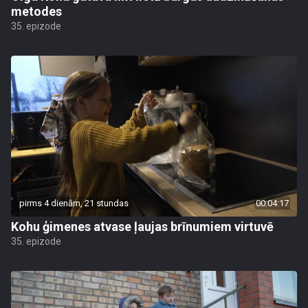
metodes
35. epizode
pirms 4 dienām, 21 stundas
00:04:17
Kohu ģimenes atvase ļaujas brīnumiem virtuvē
35. epizode