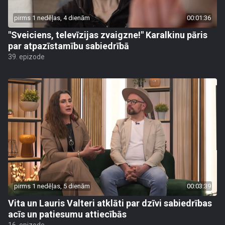
pirms 1 nedēļas, 4 dienām
00:01:36
"Sveiciens, televīzijas zvaigzne!" Karalkinu pāris
par atpazīstamību sabiedrībā
39. epizode
pirms 1 nedēļas, 5 dienām
00:03:39
Vita un Lauris Valteri atklāti par dzīvi sabiedrības
acīs un patiesumu attiecībās