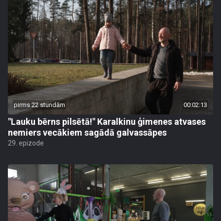
pirms 22 stundām
00:02:13
"Lauku bērns pilsētā!" Karalkinu ģimenes atvases
nemiers vecākiem sagādā galvassāpes
29. epizode