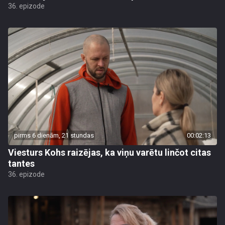
36. epizode
pirms 6 dienām, 21 stundas
00:02:13
Viesturs Kohs raizējas, ka viņu varētu linčot citas
tantes
36. epizode