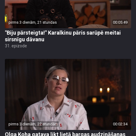
pirms 3 dienām, 21 stundas
00:05:49
"Biju pārsteigta!" Karalkinu pāris sarūpē meitai
sirsnīgu dāvanu
31. epizode
pirms 3 dienām, 22 stundām
00:02:34
Olga Koha gatava likt lietā bargas audzināšanas