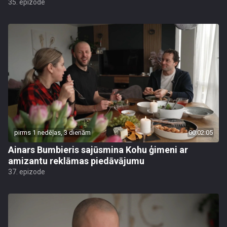
35. epizode
pirms 1 nedēļas, 3 dienām
00:02:05
Ainars Bumbieris sajūsmina Kohu ģimeni ar
amizantu reklāmas piedāvājumu
37. epizode