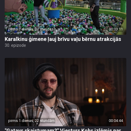
pirms 1 dienas, 21 stundas
00:03:11
Karalkinu ģimene ļauj brīvu vaļu bērnu atrakcijās
30. epizode
pirms 1 dienas, 22 stundām
00:04:44
"Gatavs skaistumam?" Viesturs Kohs izlēmis par