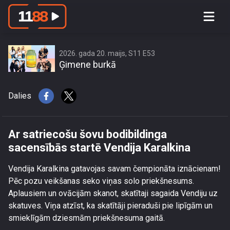
Ar satriecošu šovu bodibildinga
sacensībās startē Vendija Karalkina
2026. gada 20. maijs, S11 E53
Ģimene burkā
Dalies
Ar satriecošu šovu bodibildinga
sacensībās startē Vendija Karalkina
Vendija Karalkina gatavojas savam čempionāta iznācienam!
Pēc pozu veikšanas seko viņas solo priekšnesums.
Aplausiem un ovācijām skanot, skatītaji sagaida Vendiju uz
skatuves. Viņa atzīst, ka skatītāji pieraduši pie lipīgām un
smieklīgām dziesmām priekšnesuma gaitā.