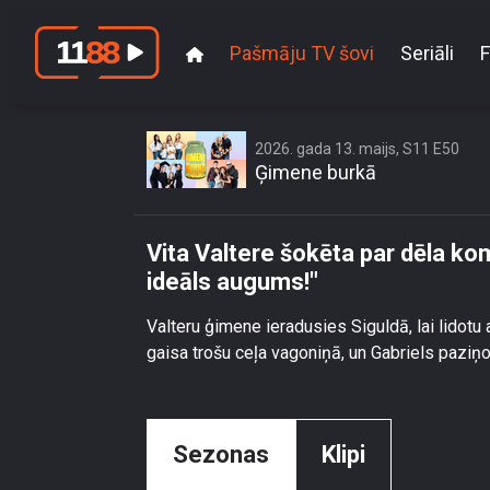
Pašmāju TV šovi
Seriāli
F
Vita Valtere šokēta 
2026. gada 13. maijs, S11 E50
Ģimene burkā
Vita Valtere šokēta par dēla ko
ideāls augums!"
Valteru ģimene ieradusies Siguldā, lai lidot
gaisa trošu ceļa vagoniņā, un Gabriels paziņo, 
Sezonas
Klipi