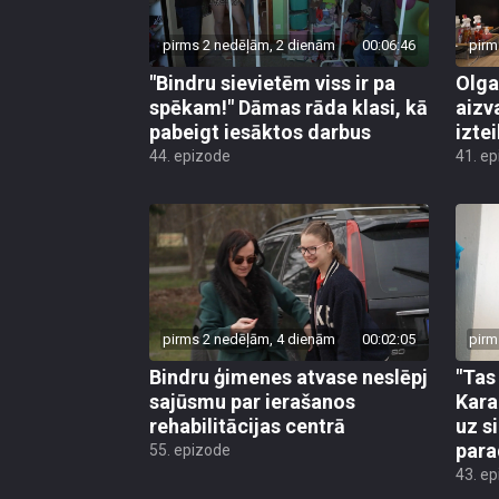
pirms 2 nedēļām, 2 dienām
00:06:46
pirm
"Bindru sievietēm viss ir pa
Olga
spēkam!" Dāmas rāda klasi, kā
aizv
pabeigt iesāktos darbus
izte
44. epizode
41. e
pirms 2 nedēļām, 4 dienām
00:02:05
pirm
Bindru ģimenes atvase neslēpj
"Tas 
sajūsmu par ierašanos
Kara
rehabilitācijas centrā
uz s
par
55. epizode
43. e