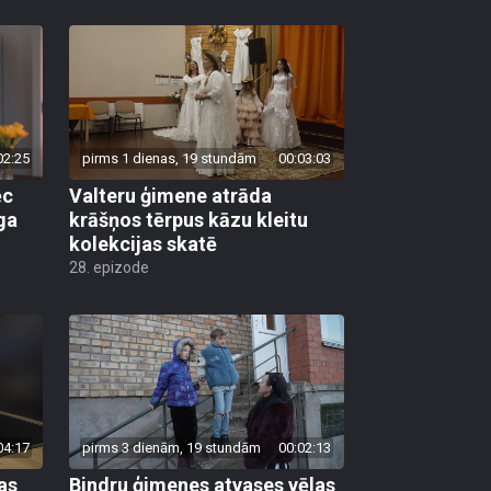
02:25
pirms 1 dienas, 19 stundām
00:03:03
ēc
Valteru ģimene atrāda
ga
krāšņos tērpus kāzu kleitu
kolekcijas skatē
28. epizode
04:17
pirms 3 dienām, 19 stundām
00:02:13
as
Bindru ģimenes atvases vēlas