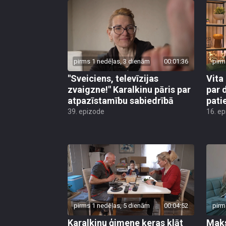
pirms 1 nedēļas, 3 dienām
00:01:36
pirm
"Sveiciens, televīzijas
Vita 
zvaigzne!" Karalkinu pāris par
par 
atpazīstamību sabiedrībā
pati
39. epizode
16. e
pirms 1 nedēļas, 5 dienām
00:04:52
pirm
Karalkinu ģimene ķeras klāt
Maks