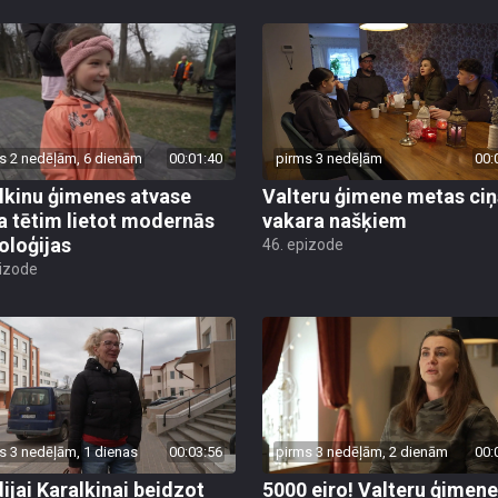
s 2 nedēļām, 6 dienām
00:01:40
pirms 3 nedēļām
00:
lkinu ģimenes atvase
Valteru ģimene metas ciņ
 tētim lietot modernās
vakara našķiem
oloģijas
46. epizode
pizode
s 3 nedēļām, 1 dienas
00:03:56
pirms 3 nedēļām, 2 dienām
00:
ijai Karalkinai beidzot
5000 eiro! Valteru ģimene