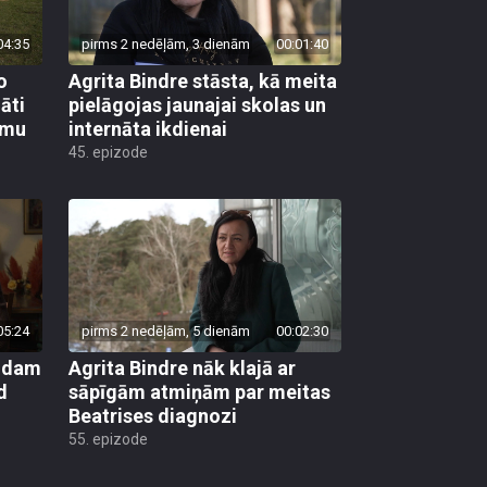
04:35
pirms 2 nedēļām, 3 dienām
00:01:40
o
Agrita Bindre stāsta, kā meita
āti
pielāgojas jaunajai skolas un
umu
internāta ikdienai
45. epizode
05:24
pirms 2 nedēļām, 5 dienām
00:02:30
kādam
Agrita Bindre nāk klajā ar
d
sāpīgām atmiņām par meitas
Beatrises diagnozi
55. epizode