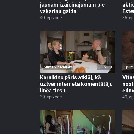
jaunam izaicinājumam pie
akti
vakariņu galda
Este
40. epizode
36. e
pirms 2 nedēļām
00:02:08
pirm
Karalkinu pāris atklāj, kā
Vita
uztver interneta komentātāju
nost
linča tiesu
ēdnī
39. epizode
40. e