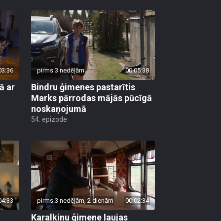
03:36
pirms 3 nedēļām
00:05:38
ā ar
Bindru ģimenes pastarītis
Marks pārrodas mājās pūcīgā
noskaņojumā
54. epizode
04:33
pirms 3 nedēļām, 2 dienām
00:02:34
Karalkinu ģimene ļaujas