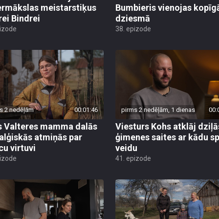
ermākslas meistarstiķus
Bumbieris vienojas kopīg
rei Bindrei
dziesmā
pizode
38. epizode
s 2 nedēļām
00:01:46
pirms 2 nedēļām, 1 dienas
00:
s Valteres mamma dalās
Viesturs Kohs atklāj dziļā
alģiskās atmiņās par
ģimenes saites ar kādu s
cu virtuvi
veidu
pizode
41. epizode