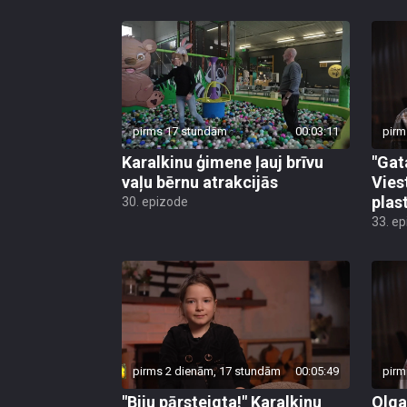
pirms 17 stundām
00:03:11
pirm
Karalkinu ģimene ļauj brīvu
"Gat
vaļu bērnu atrakcijās
Vies
plas
30. epizode
33. e
pirms 2 dienām, 17 stundām
00:05:49
pirm
"Biju pārsteigta!" Karalkinu
Olga