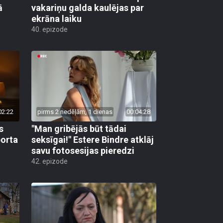
ā
vakariņu galda kaulējas par
ekrāna laiku
40. epizode
02:22
pirms 2 nedēļām, 1 dienas
00:04:28
s
"Man gribējās būt tādai
porta
seksīgai!" Estere Bindre atklāj
savu fotosesijas pieredzi
42. epizode