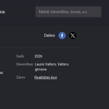
kie
Meklē slavenības, šovus, u.c.
v ir ideāls augums!\"
Dalies
Gads
2026
Slavenības
Lauris Valters, Valteru
ģimene
as
Žanrs
Realitātes šovi