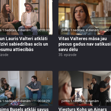
s 1 nedēļas, 4 dienām
00:03:39
pirms 1 nedēļas, 4 dienām
00:
un Lauris Valteri atklāti
Vitas Valteres māsa jau
dzīvi sabiedrības acīs un
piecus gadus nav satikusi
esumu attiecībās
savu dēlu
pizode
35. epizode
s 1 nedēļas, 5 dienām
00:04:29
pirms 1 nedēļas, 6 dienām
00:
ims Busels atklāj savus
Viesturs Kohs un Ainars