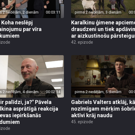
s 2 nedēļām, 2 dienām
00:03:11
pirms 2 nedēļām, 3 dienām
00:
 Koha neslēpj
Karalkinu ģimene apciem
ainojumu par vīra
draudzeni un tiek apdāvin
ikumiem
ar aizkustinošu pārsteig
pizode
42. epizode
s 2 nedēļām, 4 dienām
00:02:14
pirms 2 nedēļām, 5 dienām
00:
ir palīdzi, ja?" Pāvela
Gabriels Valters atklāj, 
lkina asprātīgā reakcija
nozīmīgam mērķim šobrī
ievas iepirkšanās
aktīvi krāj naudu
adumiem
45. epizode
pizode