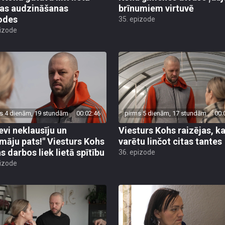
as audzināšanas
brīnumiem virtuvē
odes
35. epizode
pizode
s 4 dienām, 19 stundām
00:02:46
pirms 5 dienām, 17 stundām
00:
tevi neklausīju un
Viesturs Kohs raizējas, ka
māju pats!" Viesturs Kohs
varētu linčot citas tantes
s darbos liek lietā spītību
36. epizode
pizode