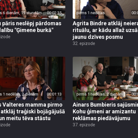
s 6 dienām, 19 stundām
00:02:35
pirms 1 nedēļas
00:
 pāris neslēpj pārdomas
Agrita Bindre atklāj neier
dalību "Ģimene burkā"
rituālu, ar kādu allaž uzs
jaunu dzīves posmu
pizode
32. epizode
s 1 nedēļas, 2 dienām
00:01:13
pirms 1 nedēļas, 2 dienām
00:
s Valteres mamma pirmo
Ainars Bumbieris sajūsmi
i atklāj traģiski bojāgājušā
Kohu ģimeni ar amizantu
 un meitu tēva stāstu
reklāmas piedāvājumu
pizode
37. epizode