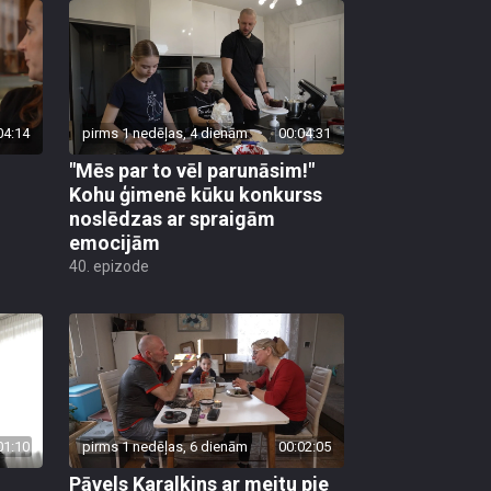
04:14
pirms 1 nedēļas, 4 dienām
00:04:31
"Mēs par to vēl parunāsim!"
Kohu ģimenē kūku konkurss
noslēdzas ar spraigām
emocijām
40. epizode
01:10
pirms 1 nedēļas, 6 dienām
00:02:05
Pāvels Karalkins ar meitu pie