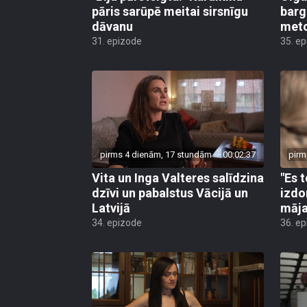
pāris sarūpē meitai sirsnīgu
barg
dāvanu
met
31. epizode
35. e
pirms 4 dienām, 17 stundām
00:02:37
pirm
Vita un Inga Valteres salīdzina
"Es 
dzīvi un pabalstus Vācijā un
izdo
Latvijā
māja
34. epizode
36. e