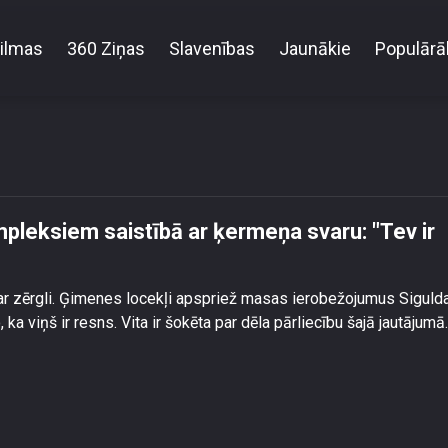
ilmas
360 Ziņas
Slavenības
Jaunākie
Populārā
par dēla kompleksiem saistībā ar ķermeņa svaru: \"Te
mpleksiem saistībā ar ķermeņa svaru: "Tev ir
u ar zērgli. Ģimenes locekļi apspriež masas ierobežojumus Siguld
ka viņš ir resns. Vita ir šokēta par dēla pārliecību šajā jautājumā.