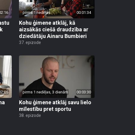
02:16
pirms 1 nedēļas
00:01:34
astu
Kohu ģimene atklāj, kā
āk
aizsākās ciešā draudzība ar
dziedātāju Ainaru Bumbieri
37. epizode
02:05
pirms 1 nedēļas, 3 dienām
00:03:30
na
Kohu ģimene atklāj savu lielo
mīlestību pret sportu
38. epizode