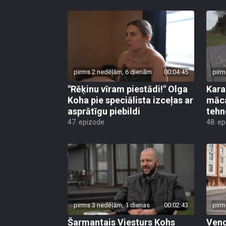
pirms 2 nedēļām, 6 dienām
00:04:45
pirm
"Rēķinu vīram piestādi!" Olga
Kara
Koha pie speciālista izceļas ar
māca
asprātīgu piebildi
tehn
47. epizode
48. e
pirms 3 nedēļām, 1 dienas
00:02:43
pirm
Šarmantais Viesturs Kohs
Vend