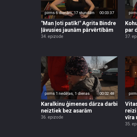
pirms 6 dienām, 17 stundām
00:03:37
pirm
"Man ļoti patīk!" Agrita Bindre
Kohu
ļāvusies jaunām pārvērtībām
par 
34. epizode
37. e
pirms 1 nedēļas, 1 dienas
00:02:48
pirm
Karalkinu ģimenes dārza darbi
Vita
neiztiek bez asarām
reiz
vīra
36. epizode
35. e