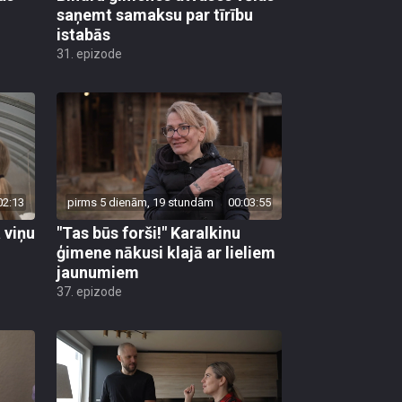
saņemt samaksu par tīrību
istabās
31. epizode
02:13
pirms 5 dienām, 19 stundām
00:03:55
 viņu
"Tas būs forši!" Karalkinu
ģimene nākusi klajā ar lieliem
jaunumiem
37. epizode