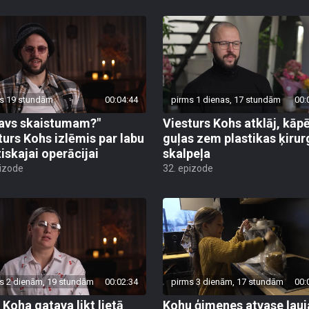
s 19 stundām
00:04:44
pirms 1 dienas, 17 stundām
00:
avs skaistumam?"
Viesturs Kohs atklāj, kāp
turs Kohs izlēmis par labu
guļas zem plastikas ķirur
tiskajai operācijai
skalpeļa
pizode
32. epizode
s 2 dienām, 19 stundām
00:02:34
pirms 3 dienām, 17 stundām
00:
 Koha gatava likt lietā
Kohu ģimenes atvase ļauj