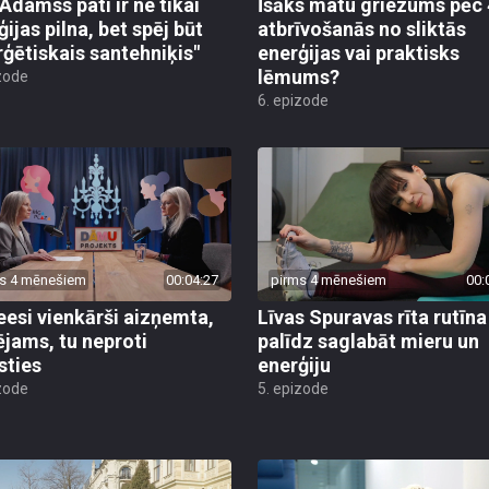
 Adamss pati ir ne tikai
Īsāks matu griezums pēc 
ijas pilna, bet spēj būt
atbrīvošanās no sliktās
rģētiskais santehniķis"
enerģijas vai praktisks
lēmums?
zode
6. epizode
s 4 mēnešiem
00:04:27
pirms 4 mēnešiem
00:
eesi vienkārši aizņemta,
Līvas Spuravas rīta rutīna
ējams, tu neproti
palīdz saglabāt mieru un
sties
enerģiju
zode
5. epizode