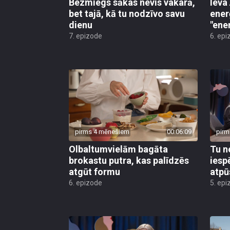
Bezmiegs sākas nevis vakarā,
Ieva
bet tajā, kā tu nodzīvo savu
enerģ
dienu
"ene
7. epizode
6. epi
pirms 4 mēnešiem
00:06:09
pirm
Olbaltumvielām bagāta
Tu n
brokastu putra, kas palīdzēs
iesp
atgūt formu
atpū
6. epizode
5. epi