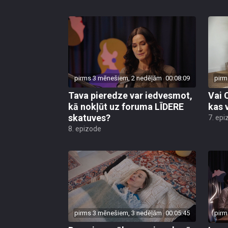
pirms 3 mēnešiem, 2 nedēļām
00:08:09
pirm
Tava pieredze var iedvesmot,
Vai 
kā nokļūt uz foruma LĪDERE
kas 
skatuves?
7. epi
8. epizode
pirms 3 mēnešiem, 3 nedēļām
00:05:45
pirm