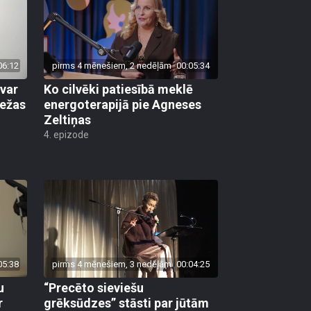
06:12
pirms 4 mēnešiem, 2 nedēļām
00:05:34
evar
Ko cilvēki patiesībā meklē
iežas
energoterapijā pie Agneses
Zeltiņas
4. epizode
05:38
pirms 4 mēnešiem, 3 nedēļām
00:04:25
u
“Precēto sieviešu
r
grēksūdzes” stāsti par jūtām