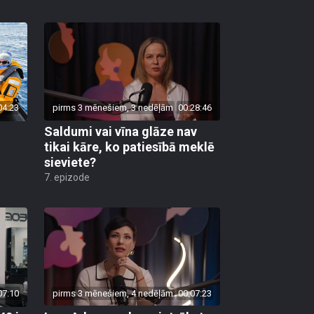
04:23
pirms 3 mēnešiem, 3 nedēļām
00:28:46
Saldumi vai vīna glāze nav
tikai kāre, ko patiesībā meklē
sieviete?
7. epizode
07:10
pirms 3 mēnešiem, 4 nedēļām
00:07:23