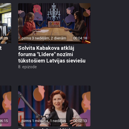
06:09
pirms 3 nedēļām, 2 dienām
00:04:18
t
Solvita Kabakova atklāj
foruma "Līdere" nozīmi
tūkstošiem Latvijas sieviešu
8. epizode
06:15
pirms 1 mēneša, 1 nedēļas
00:02:13