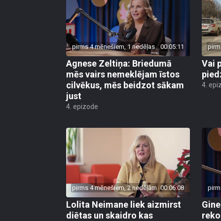
pirms 4 mēnešiem, 1 nedēļas
00:05:11
pirm
Agnese Zeltiņa: Briedumā
Vai 
mēs vairs nemeklējam īstos
pied
cilvēkus, mēs beidzot sākam
4. epi
just
4. epizode
pirms 4 mēnešiem, 2 nedēļām
00:06:08
pirm
Lolita Neimane liek aizmirst
Gine
diētas un skaidro kas
reko