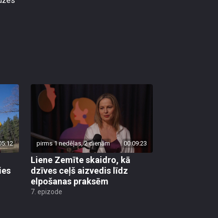
edzes
05:12
pirms 1 nedēļas, 2 dienām
00:09:23
Liene Zemīte skaidro, kā
ies
dzīves ceļš aizvedis līdz
elpošanas praksēm
7. epizode