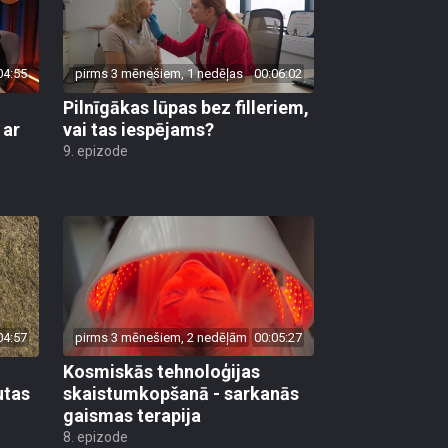
04:55
pirms 3 mēnešiem, 1 nedēļas
00:06:02
Pilnīgākas lūpas bez filleriem,
 ar
vai tas iespējams?
9. epizode
04:57
pirms 3 mēnešiem, 2 nedēļām
00:05:27
Kosmiskās tehnoloģijas
utas
skaistumkopšanā - sarkanās
gaismas terapija
8. epizode