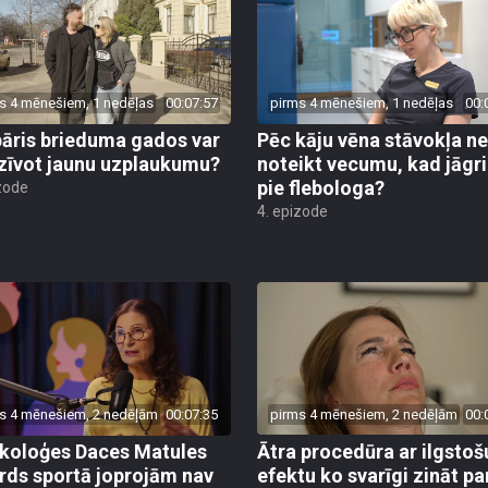
s 4 mēnešiem, 1 nedēļas
00:07:57
pirms 4 mēnešiem, 1 nedēļas
00:
pāris brieduma gados var
Pēc kāju vēna stāvokļa n
zīvot jaunu uzplaukumu?
noteikt vecumu, kad jāgr
pie flebologa?
zode
4. epizode
s 4 mēnešiem, 2 nedēļām
00:07:35
pirms 4 mēnešiem, 2 nedēļām
00:
koloģes Daces Matules
Ātra procedūra ar ilgstoš
rds sportā joprojām nav
efektu ko svarīgi zināt pa