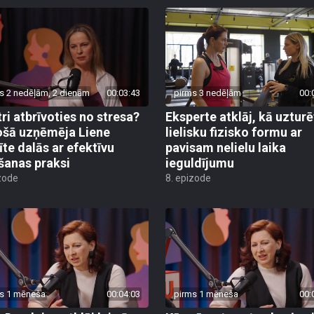
s 2 nedēļām, 2 dienām
00:03:43
pirms 3 nedēļām
00:
tri atbrīvoties no stresa?
Eksperte atklāj, kā uzturē
šā uzņēmēja Liene
lielisku fizisko formu ar
te dalās ar efektīvu
pavisam nelielu laika
šanas praksi
ieguldījumu
zode
8. epizode
s 1 mēneša
00:04:03
pirms 1 mēneša
00: