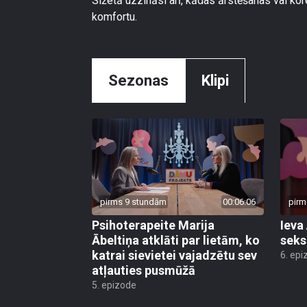
Sižetā uzzināsi arī, kādas ārstēšanas vai ko
komfortu.
Sezonas
Klipi
pirms 9 stundām
00:06:06
pirm
Psihoterapeite Marija
Ieva
Ābeltiņa atklāti par lietām, ko
seks
katrai sievietei vajadzētu sev
6. epi
atļauties pusmūžā
5. epizode