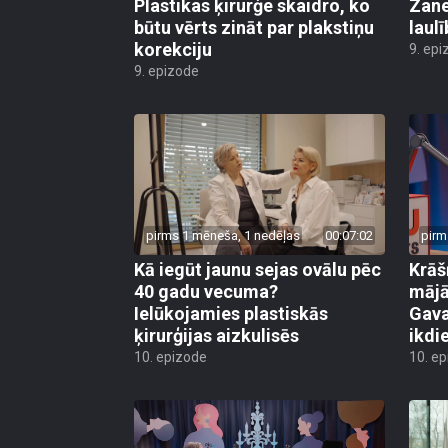
Plastikas ķirurģe skaidro, ko
Zane
būtu vērts zināt par plakstiņu
laul
korekciju
9. epi
9. epizode
pirms 1 mēneša, 1 nedēļas
00:07:02
pirm
Kā iegūt jaunu sejas ovālu pēc
Krāš
40 gadu vecuma?
mājā
Ielūkojamies plastiskās
Gava
ķirurģijas aizkulisēs
ikdi
10. epizode
10. e