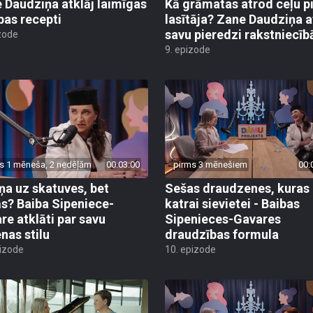
 Daudziņa atklāj laimīgas
Kā grāmatas atrod ceļu p
ības recepti
lasītāja? Zane Daudziņa a
savu pieredzi rakstniecīb
zode
9. epizode
s 1 mēneša, 2 nedēļām
00:03:00
pirms 3 mēnešiem
00:
ņa uz skatuves, bet
Sešas draudzenes, kuras
s? Baiba Sipeniece-
katrai sievietei - Baibas
re atklāti par savu
Sipenieces-Gavares
enas stilu
draudzības formula
pizode
10. epizode