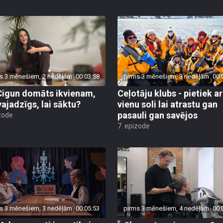
s 3 mēnešiem, 2 nedēļām
00:03:58
pirms 3 mēnešiem, 3 nedēļām
00:
Cigun domāts ikvienam,
Ceļotāju klubs - pietiek ar
vajadzīgs, lai sāktu?
vienu soli lai atrastu gan
pasauli gan savējos
zode
7. epizode
s 3 mēnešiem, 3 nedēļām
00:05:53
pirms 3 mēnešiem, 4 nedēļām
00: