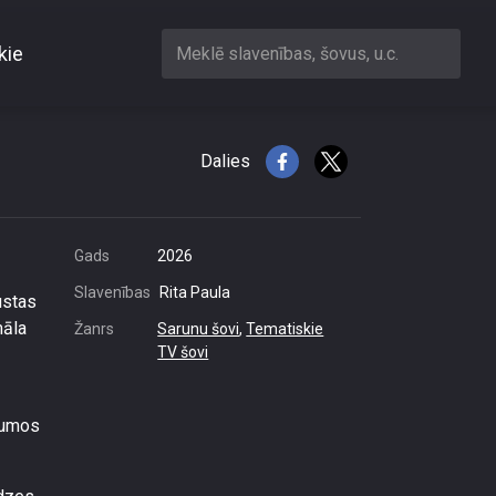
kie
Meklē slavenības, šovus, u.c.
?
Dalies
Gads
2026
Slavenības
Rita Paula
ustas
māla
Žanrs
Sarunu šovi
,
Tematiskie
TV šovi
ījumos