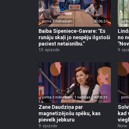
pirms 3 mēnešiem
00:06:57
pirm
Baiba Sipeniece-Gavare: "Es
Lind
runāju skaļi jo nespēju ilgstoši
no n
paciest netaisnību."
"Nov
10. epizode
9. epi
pirms 3 mēnešiem, 1 nedēļas
00:06:35
pirm
Zane Daudziņa par
Solv
magnetizējošu spēku, kas
kad 
pievelk jebkuru
viegl
9. epizode
None