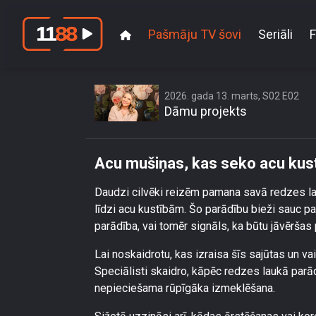
Pašmāju TV šovi
Seriāli
F
2026. gada 13. marts, S02 E02
Dāmu projekts
Acu mušiņas, kas seko acu kustī
Daudzi cilvēki reizēm pamana savā redzes lau
līdzi acu kustībām. Šo parādību bieži sauc pa
parādība, vai tomēr signāls, ka būtu jāvēršas
Lai noskaidrotu, kas izraisa šīs sajūtas un v
Speciālisti skaidro, kāpēc redzes laukā parā
nepieciešama rūpīgāka izmeklēšana.