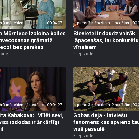
s 3 mēnešiem
00:04:07
pirms 3 mēnešiem, 1 nedēļas
00:
a Mūrniece izaicina bailes
Sievietei ir daudz vairāk
ovecošanas grāmatā
jāpacenšas, lai konkurētu
ecot bez panikas"
vīriešiem
zode
9. epizode
s 3 mēnešiem, 1 nedēļas
00:04:27
pirms 3 mēnešiem, 2 nedēļām
00:
ita Kabakova: "Mīlēt sevi,
Gobas deja - latviešu
viss izdodas ir ārkārtīgi
fenomens kas apvieno ta
i!"
visā pasaulē
8. epizode