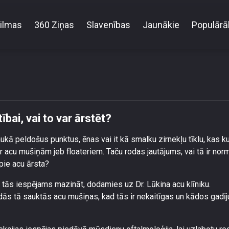
ilmas
360 Ziņas
Slavenības
Jaunākie
Populārā
Acu mušiņas, kas seko acu kustībai, vai to var ārstēt
bai, vai to var ārstēt?
kā peldošus punktus, ēnas vai it kā smalku zirnekļu tīklu, kas k
r acu mušiņām jeb floateriem. Taču rodas jautājums, vai tā ir nor
 pie acu ārsta?
ai tās iespējams mazināt, dodamies uz Dr. Lūkina acu klīniku.
dās tā sauktās acu mušiņas, kad tās ir nekaitīgas un kādos gad