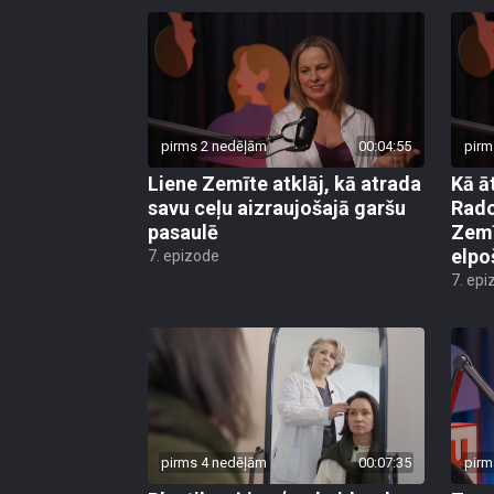
pirms 2 nedēļām
00:04:55
pirm
Liene Zemīte atklāj, kā atrada
Kā ā
savu ceļu aizraujošajā garšu
Rado
pasaulē
Zemī
elpo
7. epizode
7. epi
pirms 4 nedēļām
00:07:35
pirm