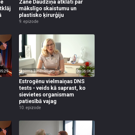
ie
Zane Daudziņa atklāti par
tklāj
mākslīgo skaistumu un
ā
plastisko ķirurģiju
9. epizode
05:29
pirms 3 mēnešiem
00:06:06
Estrogēnu vielmaiņas DNS
tests - veids kā saprast, ko
sievietes organismam
patiesībā vajag
10. epizode