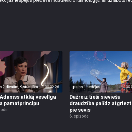
rekcijas iespējas piedāvā mūsdienu oftalmoloģija, lai uzlabotu r
s 2 dienām, 9 stundām
00:02:26
pirms 1 nedēļas
00:
 Adamss atklāj veselīga
Dažreiz tieši sieviešu
a pamatprincipu
draudzība palīdz atgriezt
pie sevis
zode
6. epizode