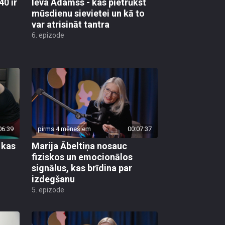
40 ir
Ieva Adamss - kas pietrūkst
mūsdienu sievietei un kā to
var atrisināt tantra
6. epizode
06:39
pirms 4 mēnešiem
00:07:37
 kas
Marija Ābeltiņa nosauc
fiziskos un emocionālos
signālus, kas brīdina par
izdegšanu
5. epizode