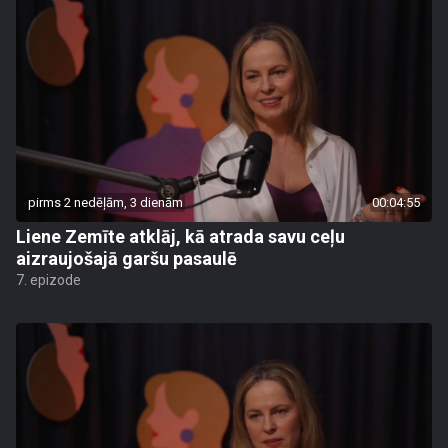
pirms 2 nedēļām, 3 dienām
00:04:55
Liene Zemīte atklāj, kā atrada savu ceļu
aizraujošajā garšu pasaulē
7. epizode