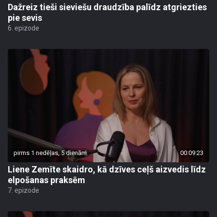
Dažreiz tieši sieviešu draudzība palīdz atgriezties
pie sevis
6. epizode
pirms 1 nedēļas, 5 dienām
00:09:23
Liene Zemīte skaidro, kā dzīves ceļš aizvedis līdz
elpošanas praksēm
7. epizode