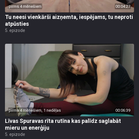
pirms 4 mēnešiem
00:04:27
Tu neesi vienkārši aizņemta, iespējams, tu neproti
atpūsties
5. epizode
pirms 4 mēnešiem, 1 nedēļas
00:06:39
Līvas Spuravas rīta rutīna kas palīdz saglabāt
mieru un enerģiju
5. epizode