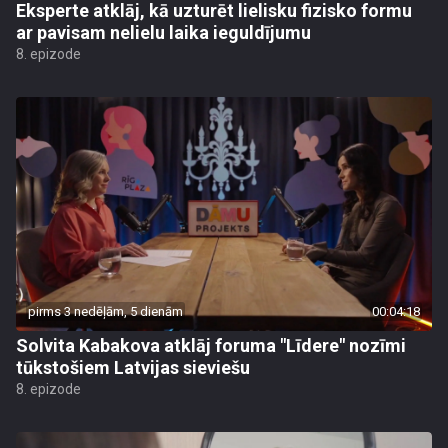
Eksperte atklāj, kā uzturēt lielisku fizisko formu
ar pavisam nelielu laika ieguldījumu
8. epizode
pirms 3 nedēļām, 5 dienām
00:04:18
Solvita Kabakova atklāj foruma "Līdere" nozīmi
tūkstošiem Latvijas sieviešu
8. epizode