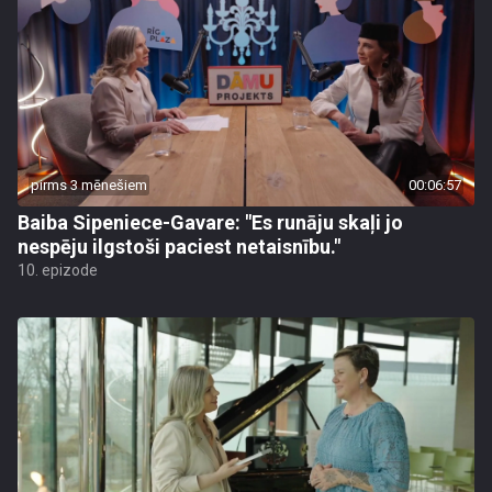
pirms 3 mēnešiem
00:06:57
Baiba Sipeniece-Gavare: "Es runāju skaļi jo
nespēju ilgstoši paciest netaisnību."
10. epizode