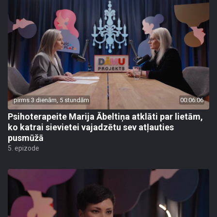
pirms 3 dienām, 5 stundām
00:06:06
Psihoterapeite Marija Ābeltiņa atklāti par lietām,
ko katrai sievietei vajadzētu sev atļauties
pusmūžā
5. epizode