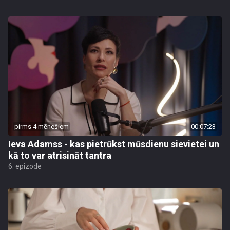
pirms 4 mēnešiem
00:07:23
Ieva Adamss - kas pietrūkst mūsdienu sievietei un
kā to var atrisināt tantra
6. epizode