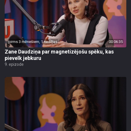
pirms 3 mēnešiem, 1 nedēļas
00:06:35
Zane Daudziņa par magnetizējošu spēku, kas
pievelk jebkuru
9. epizode