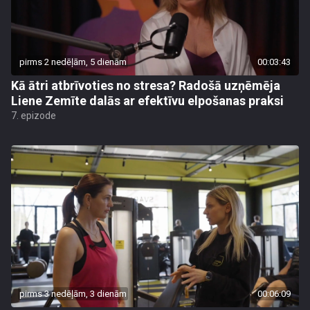
pirms 2 nedēļām, 5 dienām
00:03:43
Kā ātri atbrīvoties no stresa? Radošā uzņēmēja
Liene Zemīte dalās ar efektīvu elpošanas praksi
7. epizode
pirms 3 nedēļām, 3 dienām
00:06:09