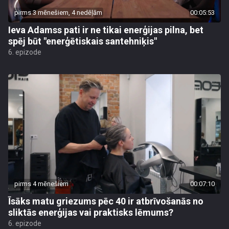
pirms 3 mēnešiem, 4 nedēļām
00:05:53
Ieva Adamss pati ir ne tikai enerģijas pilna, bet
spēj būt "enerģētiskais santehniķis"
6. epizode
pirms 4 mēnešiem
00:07:10
Īsāks matu griezums pēc 40 ir atbrīvošanās no
sliktās enerģijas vai praktisks lēmums?
6. epizode