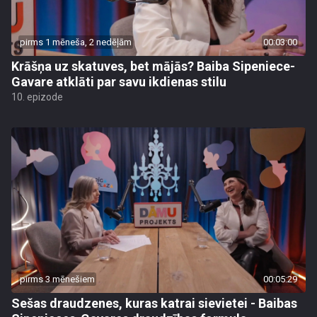
pirms 1 mēneša, 2 nedēļām
00:03:00
Krāšņa uz skatuves, bet mājās? Baiba Sipeniece-
Gavare atklāti par savu ikdienas stilu
10. epizode
pirms 3 mēnešiem
00:05:29
Sešas draudzenes, kuras katrai sievietei - Baibas