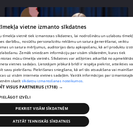
 tīmekļa vietne izmanto sīkdatnes
 tīmekļa vietnē tiek izmantotas sīkdatnes, lai nodrošinātu un uzlabotu tīmek
nes darbību., nosūtītu personalizētu reklāmu un satura ģenerēšanai, veiktu
āmas un satura mērījumus, auditorijas datu apkopošanu, kā arī produktu izst
zlabošanu. Zemāk sniedzam informāciju par visām sīkdatnēm, kuras tiek
ntotas mūsu tīmekļa vietnēs. Sīkdatnes var atšķirties atkarībā no apmeklētā
rneta vietnes sadaļas. Lietotājam jebkurā brīdī ir iespēja piekrist, atteikties va
īt savu piekrišanu. Piekrišanas sniegšana, kā arī tās atsaukšana vai mainīša
pirms 4 mēnešiem, 2 nedēļām
00:05:34
ecas uz visām interneta vietnes sadaļām. Vairāk informācijas par izmantotaj
Ko cilvēki patiesībā meklē energoterapijā pie
atnēm skatīt
sīkdatņu izmantošanas noteikumos.
ĪT VISUS PARTNERUS
(1718) →
Agneses Zeltiņas
4. epizode
PIELĀGOT IZVĒLI
PIEKRIST VISĀM SĪKDATNĒM
ATSTĀT TEHNISKĀS SĪKDATNES