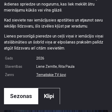
ikdienas spriedze un nogurums, kas liek meklēt ātru
mierinājumu kūkās vai vīna glāzē.
Kad sieviete nav iemācījusies apstāties un atjaunot savu
iekšējo līdzsvaru, šīs izvēles kļūst par ieradumu.
Lienes personīgā pieredze un ceļš viņai ir iemācījis viņai
atslābināties un šobrīd viņa ar elpošanas praksēm palīdz
atgūt līdzsvaru arī citām sievietēm.
Gads
2026
Slavenības
Liene Zemīte, Rita Paula
Žanrs
Tematiskie TV šovi
Sezonas
Klipi