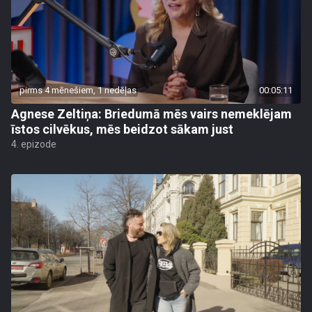
pirms 4 mēnešiem, 1 nedēļas
00:05:11
Agnese Zeltiņa: Briedumā mēs vairs nemeklējam
īstos cilvēkus, mēs beidzot sākam just
4. epizode