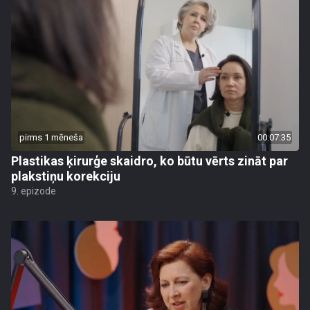
pirms 1 mēneša
00:07:35
Plastikas ķirurģe skaidro, ko būtu vērts zināt par
plakstiņu korekciju
9. epizode