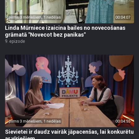
pirms 3 mēnešiem, 1 nedēļas
00:04:07
Linda Mūrniece izaicina bailes no novecošanas
grāmatā "Novecot bez panikas"
9. epizode
pirms 3 mēnešiem, 1 nedēļas
00:04:55
Sievietei ir daudz vairāk jāpacenšas, lai konkurētu
ar vīriešiem