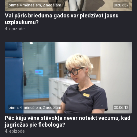
pirms 4 mēnešiem, 2 nedēļām
00:07:57
Vai pāris brieduma gados var piedzīvot jaunu
uzplaukumu?
4. epizode
pirms 4 mēnešiem, 2 nedēļām
00:06:12
Pēc kāju vēna stāvokļa nevar noteikt vecumu, kad
jāgriežas pie flebologa?
4. epizode