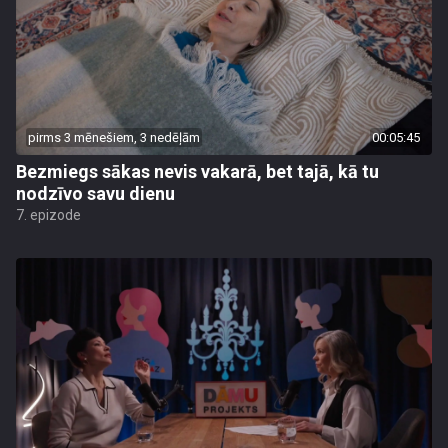
pirms 3 mēnešiem, 3 nedēļām
00:05:45
Bezmiegs sākas nevis vakarā, bet tajā, kā tu
nodzīvo savu dienu
7. epizode