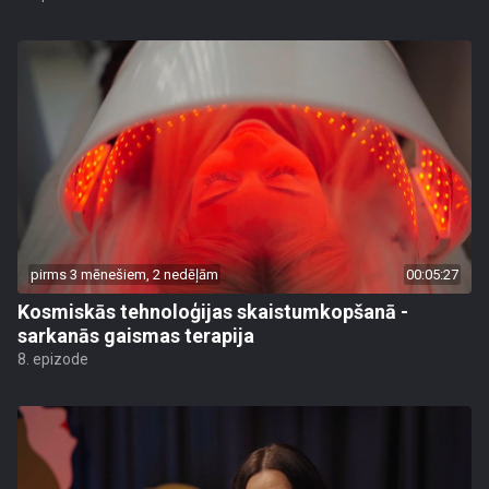
pirms 3 mēnešiem, 2 nedēļām
00:05:27
Kosmiskās tehnoloģijas skaistumkopšanā -
sarkanās gaismas terapija
8. epizode