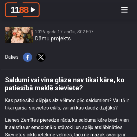
Saldumi vai vīna glāze nav tikai kāre,
ko patiesībā meklē sieviete?
2026. gada 17. aprīlis, S02 E07
Dāmu projekts
Dalies
Saldumi vai vīna glāze nav tikai kāre, ko
patiesībā meklē sieviete?
Kas patiesībā slēpjas aiz vēlmes pēc saldumiem? Vai tā ir
tikai garša, sievietes cikls, vai arī kas daudz dziļāks?
Lienes Zemītes pieredze rāda, ka saldumu kāre bieži vien
ir saistīta ar emocionālo stāvokli un spēju atslābināties.
Sievietes cikls ietekmē vēlmes, taču ne mazāk svarīga ir