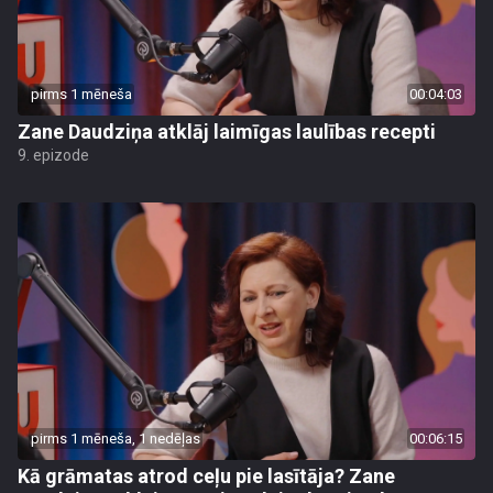
pirms 1 mēneša
00:04:03
Zane Daudziņa atklāj laimīgas laulības recepti
9. epizode
pirms 1 mēneša, 1 nedēļas
00:06:15
Kā grāmatas atrod ceļu pie lasītāja? Zane