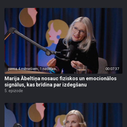
pirms 4 mēnešiem, 1 nedēļas
00:07:37
Marija Ābeltiņa nosauc fiziskos un emocionālos
signālus, kas brīdina par izdegšanu
5. epizode