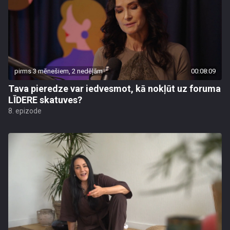
pirms 3 mēnešiem, 2 nedēļām
00:08:09
Tava pieredze var iedvesmot, kā nokļūt uz foruma
LĪDERE skatuves?
8. epizode