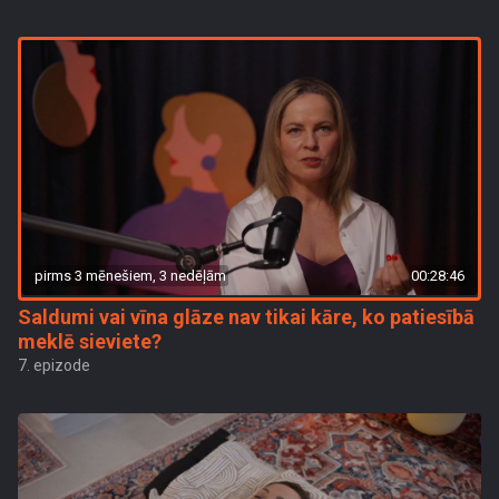
pirms 3 mēnešiem, 3 nedēļām
00:28:46
Saldumi vai vīna glāze nav tikai kāre, ko patiesībā
meklē sieviete?
7. epizode