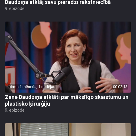
Daudziņa atklāj savu pieredzi rakstniecībā
9. epizode
pirms 1 mēneša, 1 nedēļas
00:02:13
Zane Daudziņa atklāti par mākslīgo skaistumu un
plastisko ķirurģiju
9. epizode