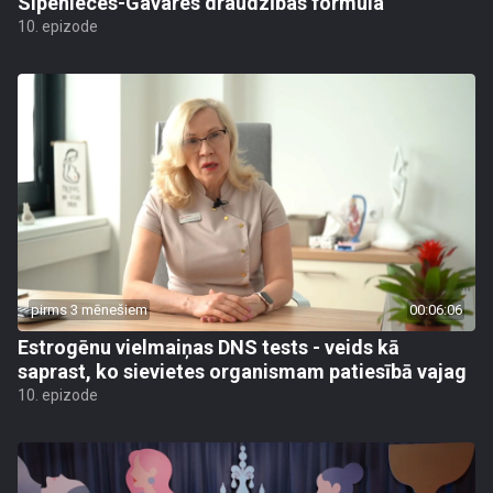
Sipenieces-Gavares draudzības formula
10. epizode
pirms 3 mēnešiem
00:06:06
Estrogēnu vielmaiņas DNS tests - veids kā
saprast, ko sievietes organismam patiesībā vajag
10. epizode