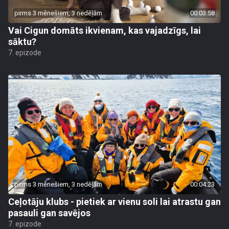
pirms 3 mēnešiem, 3 nedēļām
00:03:58
Vai Cigun domāts ikvienam, kas vajadzīgs, lai
sāktu?
7. epizode
pirms 3 mēnešiem, 3 nedēļām
00:04:23
Ceļotāju klubs - pietiek ar vienu soli lai atrastu gan
pasauli gan savējos
7. epizode