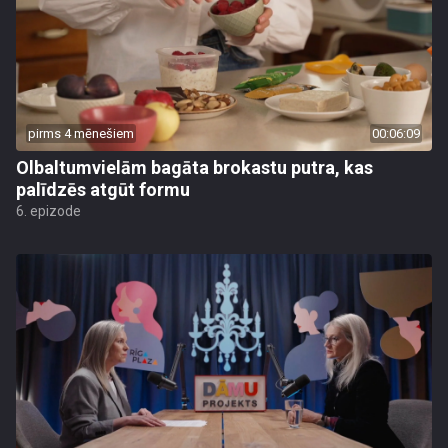
pirms 4 mēnešiem
00:06:09
Olbaltumvielām bagāta brokastu putra, kas
palīdzēs atgūt formu
6. epizode