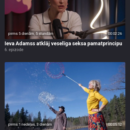
pirms 5 dienām, 5 stundām
00:02:26
Ieva Adamss atklāj veselīga seksa pamatprincipu
6. epizode
pirms 1 nedēļas, 3 dienām
00:05:12