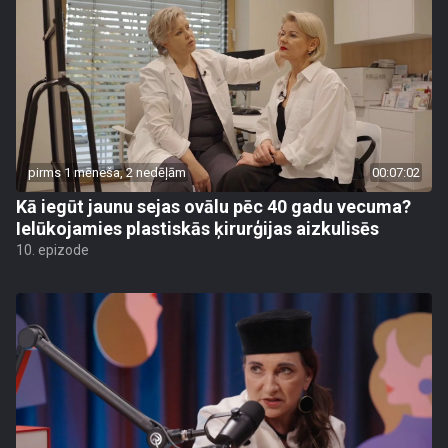
pirms 1 mēneša, 2 nedēļām
00:07:02
Kā iegūt jaunu sejas ovālu pēc 40 gadu vecuma?
Ielūkojamies plastiskās ķirurģijas aizkulisēs
10. epizode