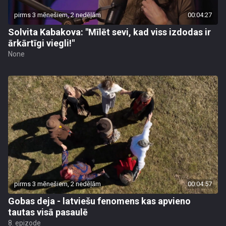
pirms 3 mēnešiem, 2 nedēļām
00:04:27
Solvita Kabakova: "Mīlēt sevi, kad viss izdodas ir
ārkārtīgi viegli!"
None
pirms 3 mēnešiem, 2 nedēļām
00:04:57
Gobas deja - latviešu fenomens kas apvieno
tautas visā pasaulē
8. epizode