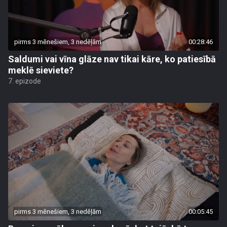
pirms 3 mēnešiem, 3 nedēļām
00:28:46
Saldumi vai vīna glāze nav tikai kāre, ko patiesībā
meklē sieviete?
7. epizode
pirms 3 mēnešiem, 3 nedēļām
00:05:45