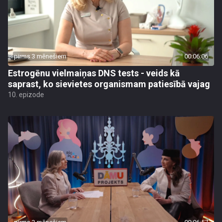
pirms 3 mēnešiem
00:06:06
Estrogēnu vielmaiņas DNS tests - veids kā
saprast, ko sievietes organismam patiesībā vajag
10. epizode