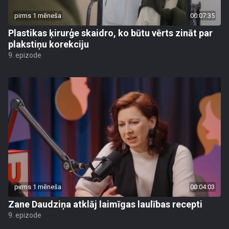
pirms 1 mēneša
00:07:35
Plastikas ķirurģe skaidro, ko būtu vērts zināt par
plakstiņu korekciju
9. epizode
pirms 1 mēneša
00:04:03
Zane Daudziņa atklāj laimīgas laulības recepti
9. epizode