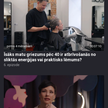
pirms 4 mēnešiem
00:07:10
Īsāks matu griezums pēc 40 ir atbrīvošanās no
sliktās enerģijas vai praktisks lēmums?
6. epizode