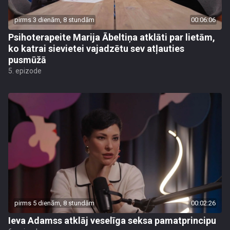
pirms 3 dienām, 8 stundām
00:06:06
Psihoterapeite Marija Ābeltiņa atklāti par lietām,
ko katrai sievietei vajadzētu sev atļauties
pusmūžā
5. epizode
pirms 5 dienām, 8 stundām
00:02:26
Ieva Adamss atklāj veselīga seksa pamatprincipu