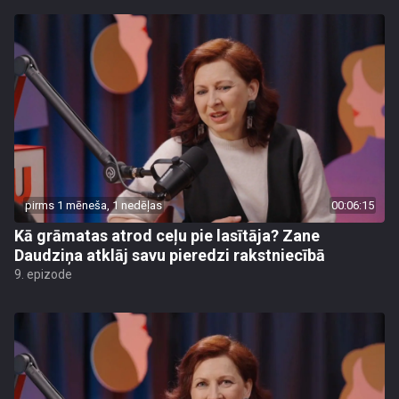
pirms 1 mēneša, 1 nedēļas
00:06:15
Kā grāmatas atrod ceļu pie lasītāja? Zane
Daudziņa atklāj savu pieredzi rakstniecībā
9. epizode