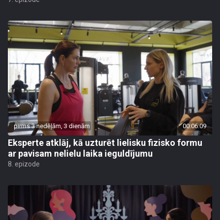
pirms 3 nedēļām, 3 dienām
00:06:09
Eksperte atklāj, kā uzturēt lielisku fizisko formu
ar pavisam nelielu laika ieguldījumu
8. epizode