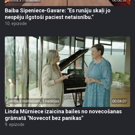
pirms 3 mēnešiem
00:06:57
Baiba Sipeniece-Gavare: "Es runāju skaļi jo
nespēju ilgstoši paciest netaisnību."
10. epizode
pirms 3 mēnešiem, 1 nedēļas
00:04:07
Linda Mūrniece izaicina bailes no novecošanas
grāmatā "Novecot bez panikas"
9. epizode