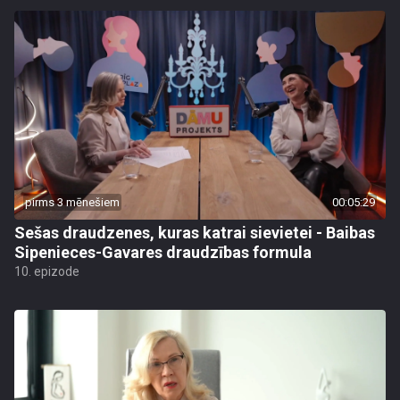
pirms 3 mēnešiem
00:05:29
Sešas draudzenes, kuras katrai sievietei - Baibas
Sipenieces-Gavares draudzības formula
10. epizode