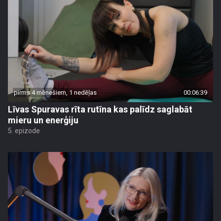
pirms 4 mēnešiem, 1 nedēļas
00:06:39
Līvas Spuravas rīta rutīna kas palīdz saglabāt
mieru un enerģiju
5. epizode