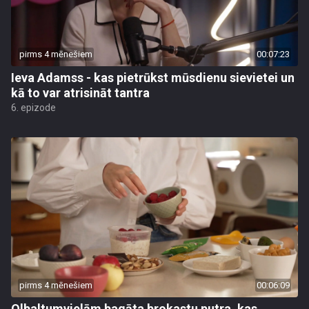
pirms 4 mēnešiem
00:07:23
Ieva Adamss - kas pietrūkst mūsdienu sievietei un
kā to var atrisināt tantra
6. epizode
pirms 4 mēnešiem
00:06:09
Olbaltumvielām bagāta brokastu putra, kas