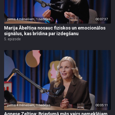
pirms 4 mēnešiem, 1 nedēļas
00:07:37
Marija Ābeltiņa nosauc fiziskos un emocionālos
signālus, kas brīdina par izdegšanu
5. epizode
pirms 4 mēnešiem, 1 nedēļas
00:05:11
Agnese Zeltiņa: Briedumā mēs vairs nemeklējam