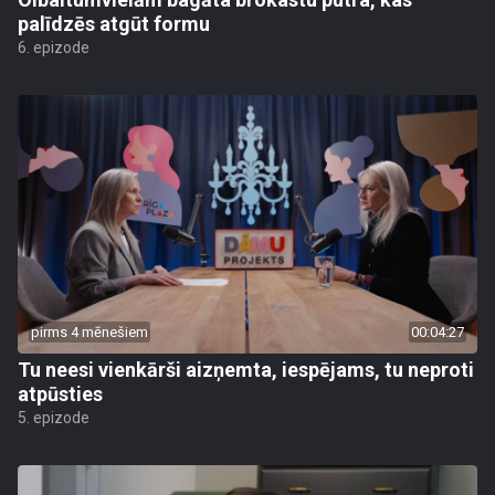
palīdzēs atgūt formu
6. epizode
pirms 4 mēnešiem
00:04:27
Tu neesi vienkārši aizņemta, iespējams, tu neproti
atpūsties
5. epizode