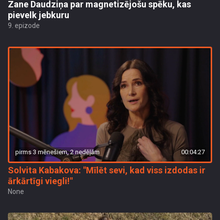
Zane Daudziņa par magnetizējošu spēku, kas
pievelk jebkuru
9. epizode
pirms 3 mēnešiem, 2 nedēļām
00:04:27
Solvita Kabakova: "Mīlēt sevi, kad viss izdodas ir
ārkārtīgi viegli!"
None