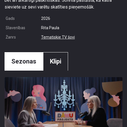
bet arī ārkārtīgi paškritiskas. Solvita pastāsta, kā katra
sieviete uz sevi varētu skatīties pieņemošāk.
Gads
2026
Slavenības
Rita Paula
Žanrs
Tematiskie TV šovi
Sezonas
Klipi