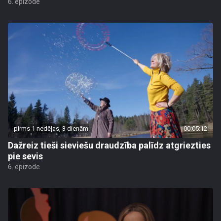
6. epizode
pirms 1 nedēļas, 3 dienām
00:05:12
Dažreiz tieši sieviešu draudzība palīdz atgriezties
pie sevis
6. epizode