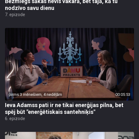
Bezmiegs sākas nevis vakarā, bet tajā, kā tu
nodzīvo savu dienu
7. epizode
pirms 3 mēnešiem, 4 nedēļām
00:05:53
Ieva Adamss pati ir ne tikai enerģijas pilna, bet
spēj būt "enerģētiskais santehniķis"
6. epizode