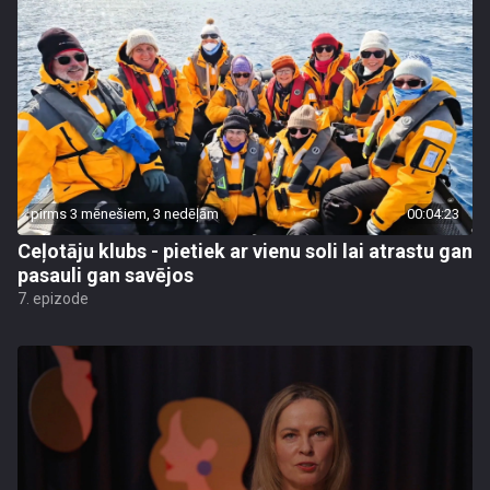
pirms 3 mēnešiem, 3 nedēļām
00:04:23
Ceļotāju klubs - pietiek ar vienu soli lai atrastu gan
pasauli gan savējos
7. epizode