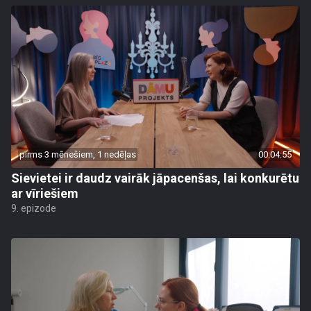
pirms 3 mēnešiem, 1 nedēļas
00:04:55
Sievietei ir daudz vairāk jāpacenšas, lai konkurētu
ar vīriešiem
9. epizode