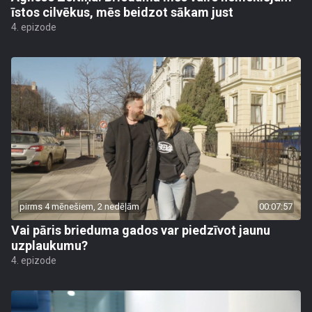
īstos cilvēkus, mēs beidzot sākam just
4. epizode
pirms 4 mēnešiem, 2 nedēļām
00:07:57
Vai pāris brieduma gados var piedzīvot jaunu
uzplaukumu?
4. epizode