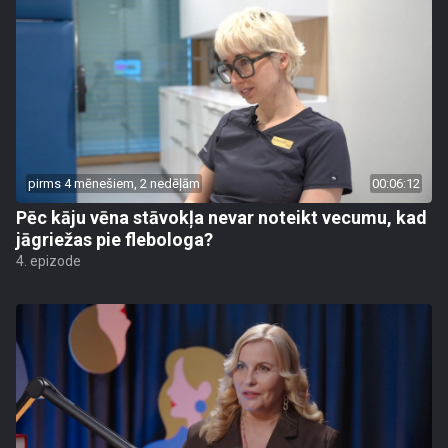
pirms 4 mēnešiem, 2 nedēļām
00:06:12
Pēc kāju vēna stāvokļa nevar noteikt vecumu, kad
jāgriežas pie flebologa?
4. epizode