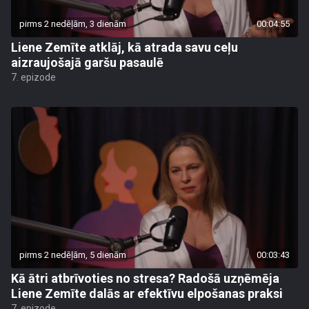
pirms 2 nedēļām, 3 dienām
00:04:55
Liene Zemīte atklāj, kā atrada savu ceļu
aizraujošajā garšu pasaulē
7. epizode
pirms 2 nedēļām, 5 dienām
00:03:43
Kā ātri atbrīvoties no stresa? Radošā uzņēmēja
Liene Zemīte dalās ar efektīvu elpošanas praksi
7. epizode