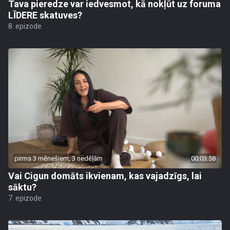
Tava pieredze var iedvesmot, kā nokļūt uz foruma
LĪDERE skatuves?
8. epizode
pirms 3 mēnešiem, 3 nedēļām
00:03:58
Vai Cigun domāts ikvienam, kas vajadzīgs, lai
sāktu?
7. epizode