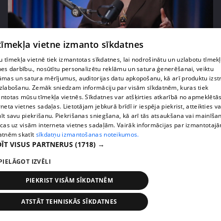
pirms 4 mēnešiem, 2 nedēļām
00:05:34
 tīmekļa vietne izmanto sīkdatnes
Ko cilvēki patiesībā meklē energoterapijā pie
 tīmekļa vietnē tiek izmantotas sīkdatnes, lai nodrošinātu un uzlabotu tīmek
Agneses Zeltiņas
nes darbību., nosūtītu personalizētu reklāmu un satura ģenerēšanai, veiktu
4. epizode
āmas un satura mērījumus, auditorijas datu apkopošanu, kā arī produktu izst
zlabošanu. Zemāk sniedzam informāciju par visām sīkdatnēm, kuras tiek
ntotas mūsu tīmekļa vietnēs. Sīkdatnes var atšķirties atkarībā no apmeklētā
rneta vietnes sadaļas. Lietotājam jebkurā brīdī ir iespēja piekrist, atteikties va
īt savu piekrišanu. Piekrišanas sniegšana, kā arī tās atsaukšana vai mainīša
ecas uz visām interneta vietnes sadaļām. Vairāk informācijas par izmantotaj
atnēm skatīt
sīkdatņu izmantošanas noteikumos.
ĪT VISUS PARTNERUS
(1718) →
PIELĀGOT IZVĒLI
PIEKRIST VISĀM SĪKDATNĒM
pirms 4 mēnešiem, 3 nedēļām
00:06:08
ATSTĀT TEHNISKĀS SĪKDATNES
Lolita Neimane liek aizmirst diētas un skaidro kas