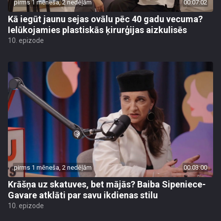
pirms 1 mēneša, 2 nedēļām
00:07:02
Kā iegūt jaunu sejas ovālu pēc 40 gadu vecuma?
Ielūkojamies plastiskās ķirurģijas aizkulisēs
10. epizode
pirms 1 mēneša, 2 nedēļām
00:03:00
Krāšņa uz skatuves, bet mājās? Baiba Sipeniece-
Gavare atklāti par savu ikdienas stilu
10. epizode