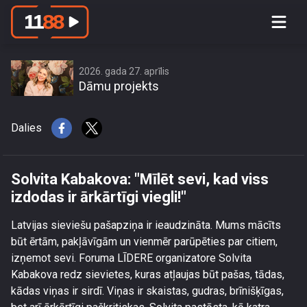
Solvita Kabakova: \"Mīlēt sevi, kad
viss izdodas ir ārkārtīgi viegli!\"
2026. gada 27. aprīlis
Dāmu projekts
Dalies
Solvita Kabakova: "Mīlēt sevi, kad viss
izdodas ir ārkārtīgi viegli!"
Latvijas sieviešu pašapziņa ir ieaudzināta. Mums mācīts
būt ērtām, pakļāvīgām un vienmēr parūpēties par citiem,
izņemot sevi. Foruma LĪDERE organizatore Solvita
Kabakova redz sievietes, kuras atļaujas būt pašas, tādas,
kādas viņas ir sirdī. Viņas ir skaistas, gudras, brīnišķīgas,