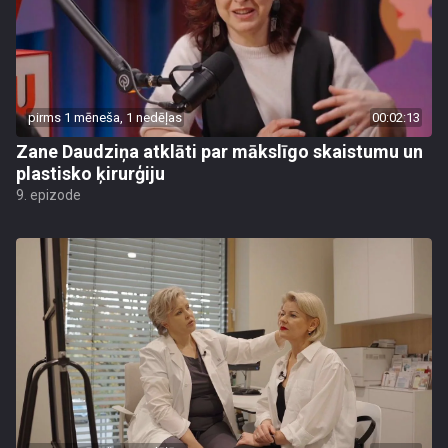
pirms 1 mēneša, 1 nedēļas
00:02:13
Zane Daudziņa atklāti par mākslīgo skaistumu un
plastisko ķirurģiju
9. epizode