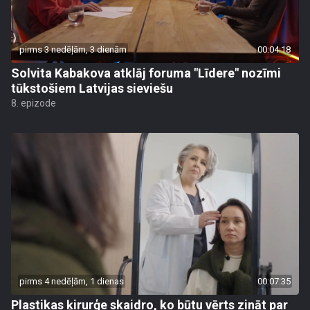
pirms 3 nedēļām, 3 dienām
00:04:18
Solvita Kabakova atklāj foruma "Līdere" nozīmi
tūkstošiem Latvijas sieviešu
8. epizode
pirms 4 nedēļām, 1 dienas
00:07:35
Plastikas ķirurģe skaidro, ko būtu vērts zināt par