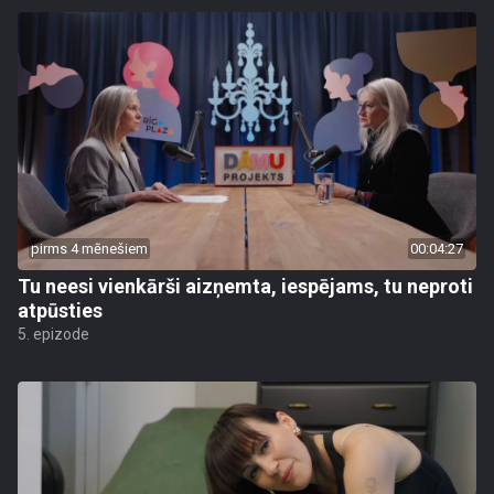
pirms 4 mēnešiem
00:04:27
Tu neesi vienkārši aizņemta, iespējams, tu neproti
atpūsties
5. epizode