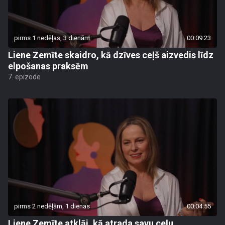
pirms 1 nedēļas, 3 dienām
00:09:23
Liene Zemīte skaidro, kā dzīves ceļš aizvedis līdz
elpošanas praksēm
7. epizode
pirms 2 nedēļām, 1 dienas
00:04:55
Liene Zemīte atklāj, kā atrada savu ceļu