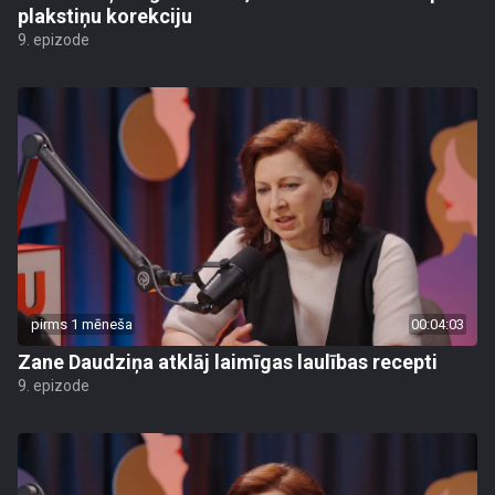
plakstiņu korekciju
9. epizode
pirms 1 mēneša
00:04:03
Zane Daudziņa atklāj laimīgas laulības recepti
9. epizode