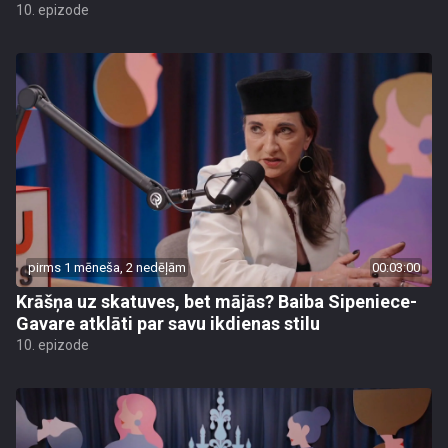
10. epizode
pirms 1 mēneša, 2 nedēļām
00:03:00
Krāšņa uz skatuves, bet mājās? Baiba Sipeniece-
Gavare atklāti par savu ikdienas stilu
10. epizode