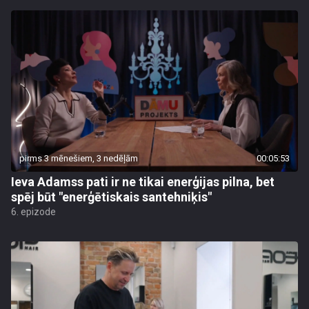
pirms 3 mēnešiem, 3 nedēļām
00:05:53
Ieva Adamss pati ir ne tikai enerģijas pilna, bet
spēj būt "enerģētiskais santehniķis"
6. epizode