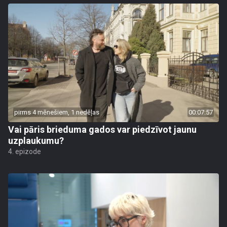
pirms 4 mēnešiem, 1 nedēļas
00:07:57
Vai pāris brieduma gados var piedzīvot jaunu
uzplaukumu?
4. epizode