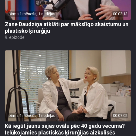
pirms 1 mēneša, 1 nedēļas
00:02:13
Zane Daudziņa atklāti par mākslīgo skaistumu un
plastisko ķirurģiju
9. epizode
pirms 1 mēneša, 1 nedēļas
00:07:02
Kā iegūt jaunu sejas ovālu pēc 40 gadu vecuma?
Ielūkojamies plastiskās ķirurģijas aizkulisēs