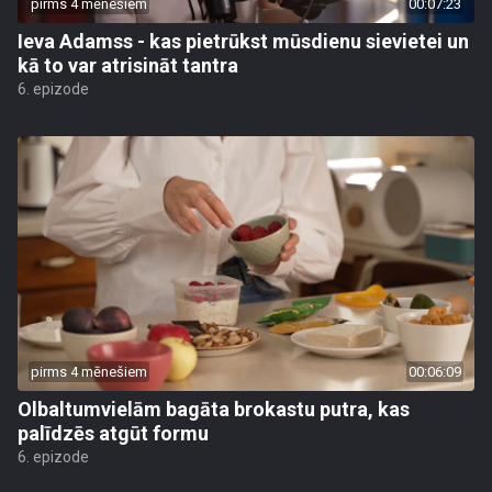
pirms 4 mēnešiem
00:07:23
Ieva Adamss - kas pietrūkst mūsdienu sievietei un
kā to var atrisināt tantra
6. epizode
pirms 4 mēnešiem
00:06:09
Olbaltumvielām bagāta brokastu putra, kas
palīdzēs atgūt formu
6. epizode