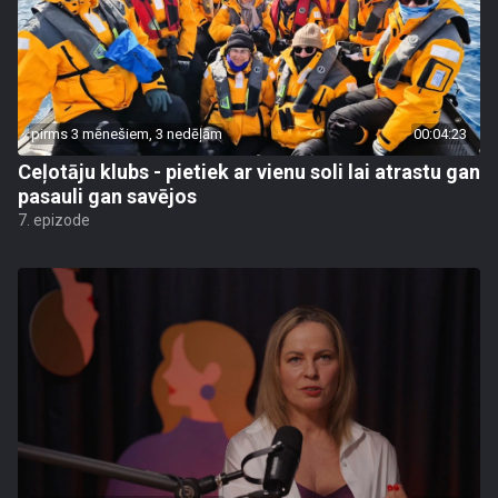
pirms 3 mēnešiem, 3 nedēļām
00:04:23
Ceļotāju klubs - pietiek ar vienu soli lai atrastu gan
pasauli gan savējos
7. epizode