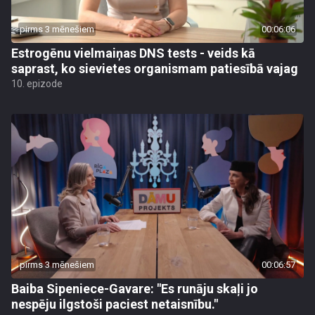
pirms 3 mēnešiem
00:06:06
Estrogēnu vielmaiņas DNS tests - veids kā
saprast, ko sievietes organismam patiesībā vajag
10. epizode
pirms 3 mēnešiem
00:06:57
Baiba Sipeniece-Gavare: "Es runāju skaļi jo
nespēju ilgstoši paciest netaisnību."