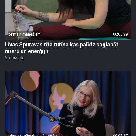
pirms 4 mēnešiem
00:06:39
Līvas Spuravas rīta rutīna kas palīdz saglabāt
mieru un enerģiju
5. epizode
pirms 4 mēnešiem, 1 nedēļas
00:07:37