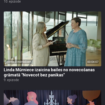
10. epizode
pirms 3 mēnešiem
00:04:07
Linda Mūrniece izaicina bailes no novecošanas
grāmatā "Novecot bez panikas"
9. epizode