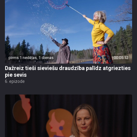
pirms 1 nedēļas, 1 dienas
00:05:12
Dažreiz tieši sieviešu draudzība palīdz atgriezties
pie sevis
6. epizode