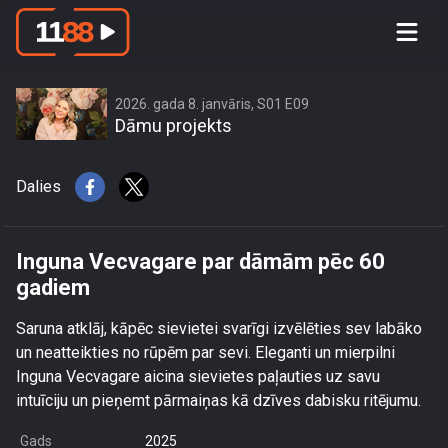
Inguna Vecvagare par dāmām pēc 60
gadiem
2026. gada 8. janvāris, S01 E09
Dāmu projekts
Dalies
Inguna Vecvagare par dāmām pēc 60
gadiem
Saruna atklāj, kāpēc sievietei svarīgi izvēlēties sev labāko
un neatteikties no rūpēm par sevi. Eleganti un mierpilni
Inguna Vecvagare aicina sievietes paļauties uz savu
intuīciju un pieņemt pārmaiņas kā dzīves dabisku ritējumu.
Gads
2025