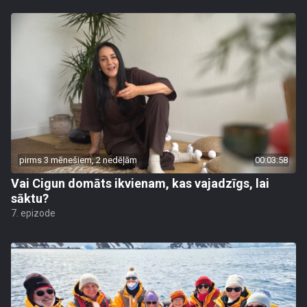
pirms 3 mēnešiem, 2 nedēļām
00:03:58
Vai Cigun domāts ikvienam, kas vajadzīgs, lai
sāktu?
7. epizode