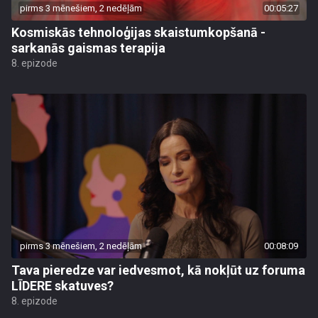
pirms 3 mēnešiem, 2 nedēļām
00:05:27
Kosmiskās tehnoloģijas skaistumkopšanā -
sarkanās gaismas terapija
8. epizode
pirms 3 mēnešiem, 2 nedēļām
00:08:09
Tava pieredze var iedvesmot, kā nokļūt uz foruma
LĪDERE skatuves?
8. epizode