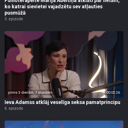
Psihoterapeite Marija Ābeltiņa atklāti par lietām,
ko katrai sievietei vajadzētu sev atļauties
pusmūžā
5. epizode
pirms 3 dienām, 7 stundām
00:02:26
Ieva Adamss atklāj veselīga seksa pamatprincipu
6. epizode