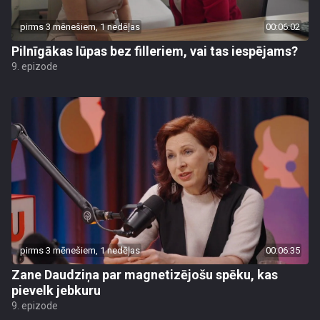
pirms 3 mēnešiem, 1 nedēļas
00:06:02
Pilnīgākas lūpas bez filleriem, vai tas iespējams?
9. epizode
pirms 3 mēnešiem, 1 nedēļas
00:06:35
Zane Daudziņa par magnetizējošu spēku, kas
pievelk jebkuru
9. epizode