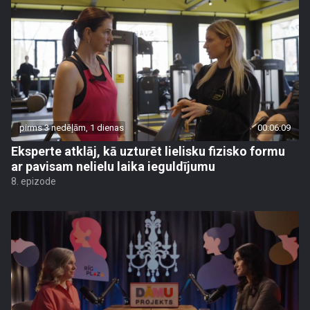
pirms 3 nedēļām, 1 dienas
00:06:09
Eksperte atklāj, kā uzturēt lielisku fizisko formu
ar pavisam nelielu laika ieguldījumu
8. epizode