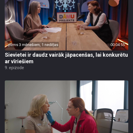
pirms 3 mēnešiem, 1 nedēļas
00:04:55
Sievietei ir daudz vairāk jāpacenšas, lai konkurētu
ar vīriešiem
9. epizode