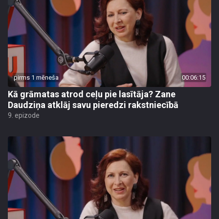
pirms 1 mēneša
00:06:15
Kā grāmatas atrod ceļu pie lasītāja? Zane
Daudziņa atklāj savu pieredzi rakstniecībā
9. epizode