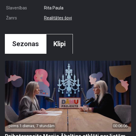
Slavenības
Rita Paula
Žanrs
Realitātes šovi
Sezonas
Klipi
pirms 1 dienas, 7 stundām
00:06:06