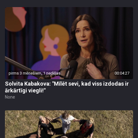
pirms 3 mēnešiem, 1 nedēļas
00:04:27
Solvita Kabakova: "Mīlēt sevi, kad viss izdodas ir
ārkārtīgi viegli!"
None