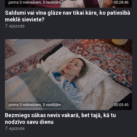
pirms 3 mēnešiem, 3 nedēļām
00:28:46
Saldumi vai vīna glāze nav tikai kāre, ko patiesībā
meklē sieviete?
7. epizode
pirms 3 mēnešiem, 3 nedēļām
00:05:45
Bezmiegs sākas nevis vakarā, bet tajā, kā tu
nodzīvo savu dienu
7. epizode