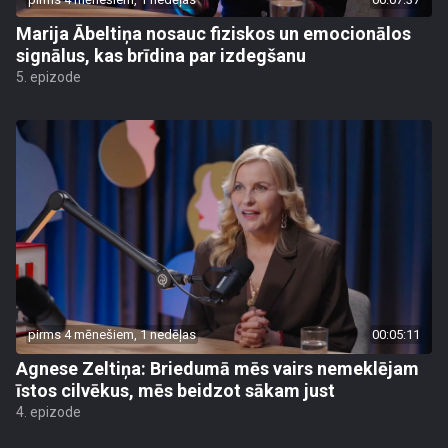
Marija Ābeltiņa nosauc fiziskos un emocionālos
signālus, kas brīdina par izdegšanu
5. epizode
pirms 4 mēnešiem, 1 nedēļas
00:05:11
Agnese Zeltiņa: Briedumā mēs vairs nemeklējam
īstos cilvēkus, mēs beidzot sākam just
4. epizode