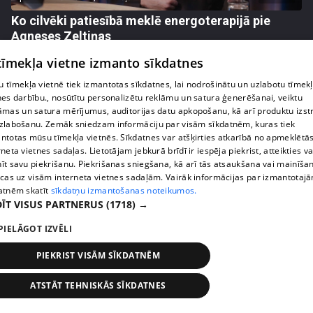
Ko cilvēki patiesībā meklē energoterapijā pie
Agneses Zeltiņas
4. epizode
 tīmekļa vietne izmanto sīkdatnes
 tīmekļa vietnē tiek izmantotas sīkdatnes, lai nodrošinātu un uzlabotu tīmek
nes darbību., nosūtītu personalizētu reklāmu un satura ģenerēšanai, veiktu
āmas un satura mērījumus, auditorijas datu apkopošanu, kā arī produktu izst
zlabošanu. Zemāk sniedzam informāciju par visām sīkdatnēm, kuras tiek
ntotas mūsu tīmekļa vietnēs. Sīkdatnes var atšķirties atkarībā no apmeklētā
rneta vietnes sadaļas. Lietotājam jebkurā brīdī ir iespēja piekrist, atteikties va
īt savu piekrišanu. Piekrišanas sniegšana, kā arī tās atsaukšana vai mainīša
ecas uz visām interneta vietnes sadaļām. Vairāk informācijas par izmantotaj
atnēm skatīt
sīkdatņu izmantošanas noteikumos.
ĪT VISUS PARTNERUS
(1718) →
PIELĀGOT IZVĒLI
pirms 4 mēnešiem, 2 nedēļām
00:06:08
Lolita Neimane liek aizmirst diētas un skaidro kas
PIEKRIST VISĀM SĪKDATNĒM
patiesībā strādā pēc 40
3. epizode
ATSTĀT TEHNISKĀS SĪKDATNES