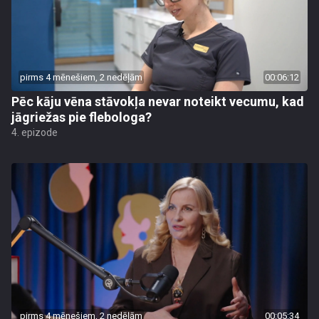
pirms 4 mēnešiem, 2 nedēļām
00:06:12
Pēc kāju vēna stāvokļa nevar noteikt vecumu, kad
jāgriežas pie flebologa?
4. epizode
pirms 4 mēnešiem, 2 nedēļām
00:05:34