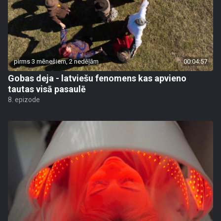
pirms 3 mēnešiem, 2 nedēļām
00:04:57
Gobas deja - latviešu fenomens kas apvieno
tautas visā pasaulē
8. epizode