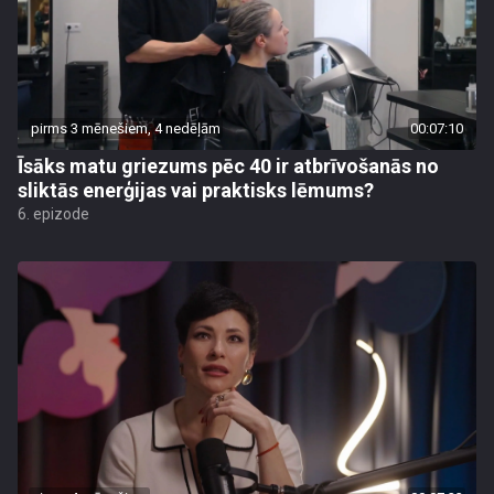
pirms 3 mēnešiem, 4 nedēļām
00:07:10
Īsāks matu griezums pēc 40 ir atbrīvošanās no
sliktās enerģijas vai praktisks lēmums?
6. epizode