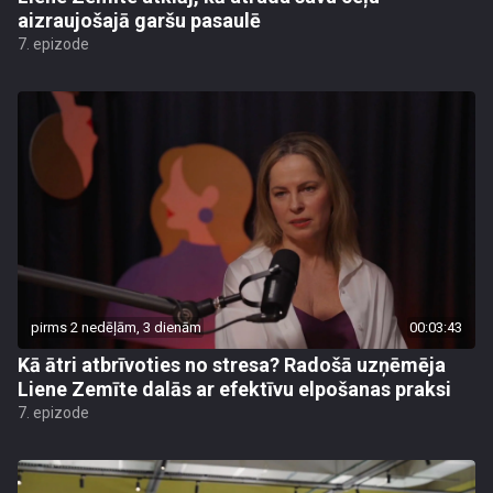
aizraujošajā garšu pasaulē
7. epizode
pirms 2 nedēļām, 3 dienām
00:03:43
Kā ātri atbrīvoties no stresa? Radošā uzņēmēja
Liene Zemīte dalās ar efektīvu elpošanas praksi
7. epizode