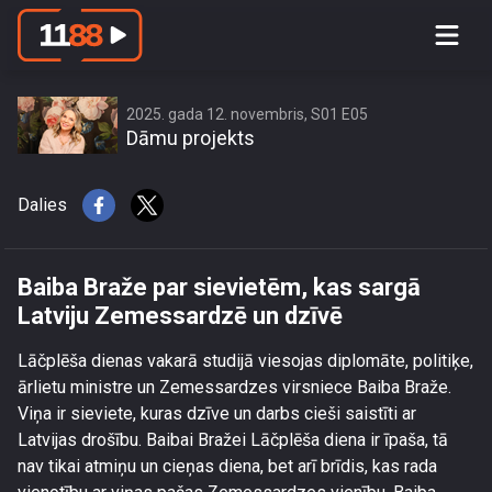
Baiba Braže par sievietēm, kas sargā
Latviju Zemessardzē un dzīvē
2025. gada 12. novembris, S01 E05
Dāmu projekts
Dalies
Baiba Braže par sievietēm, kas sargā
Latviju Zemessardzē un dzīvē
Lāčplēša dienas vakarā studijā viesojas diplomāte, politiķe,
ārlietu ministre un Zemessardzes virsniece Baiba Braže.
Viņa ir sieviete, kuras dzīve un darbs cieši saistīti ar
Latvijas drošību. Baibai Bražei Lāčplēša diena ir īpaša, tā
nav tikai atmiņu un cieņas diena, bet arī brīdis, kas rada