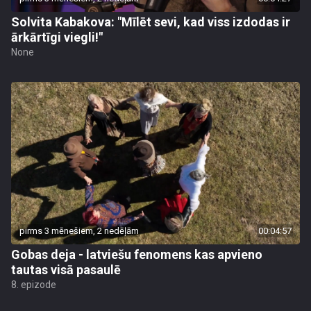
Solvita Kabakova: "Mīlēt sevi, kad viss izdodas ir
ārkārtīgi viegli!"
None
pirms 3 mēnešiem, 2 nedēļām
00:04:57
Gobas deja - latviešu fenomens kas apvieno
tautas visā pasaulē
8. epizode