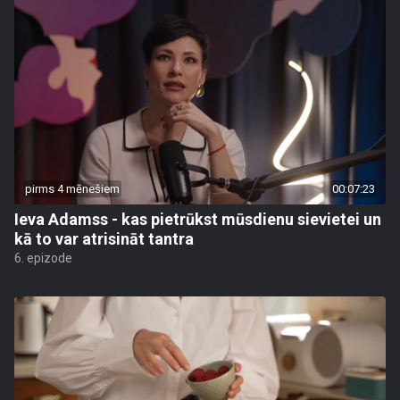
pirms 4 mēnešiem
00:07:23
Ieva Adamss - kas pietrūkst mūsdienu sievietei un
kā to var atrisināt tantra
6. epizode