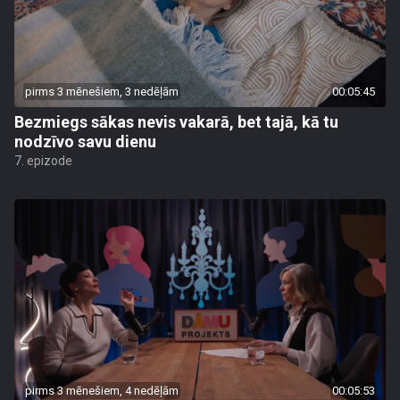
pirms 3 mēnešiem, 3 nedēļām
00:05:45
Bezmiegs sākas nevis vakarā, bet tajā, kā tu
nodzīvo savu dienu
7. epizode
pirms 3 mēnešiem, 4 nedēļām
00:05:53