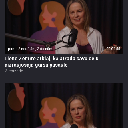
pirms 2 nedēļām, 2 dienām
00:04:55
Liene Zemīte atklāj, kā atrada savu ceļu
aizraujošajā garšu pasaulē
7. epizode