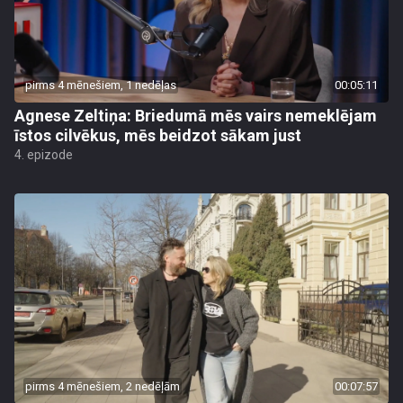
pirms 4 mēnešiem, 1 nedēļas
00:05:11
Agnese Zeltiņa: Briedumā mēs vairs nemeklējam
īstos cilvēkus, mēs beidzot sākam just
4. epizode
pirms 4 mēnešiem, 2 nedēļām
00:07:57