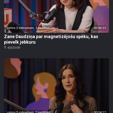
pirms 3 mēnešiem, 1 nedēļas
00:06:35
Zane Daudziņa par magnetizējošu spēku, kas
pievelk jebkuru
9. epizode
pirms 3 mēnešiem, 2 nedēļām
00:04:27