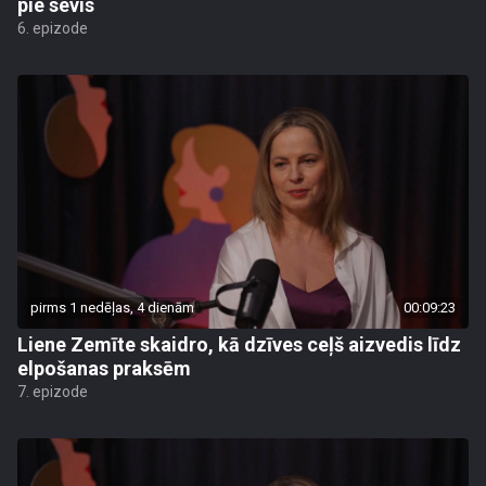
pie sevis
6. epizode
pirms 1 nedēļas, 4 dienām
00:09:23
Liene Zemīte skaidro, kā dzīves ceļš aizvedis līdz
elpošanas praksēm
7. epizode