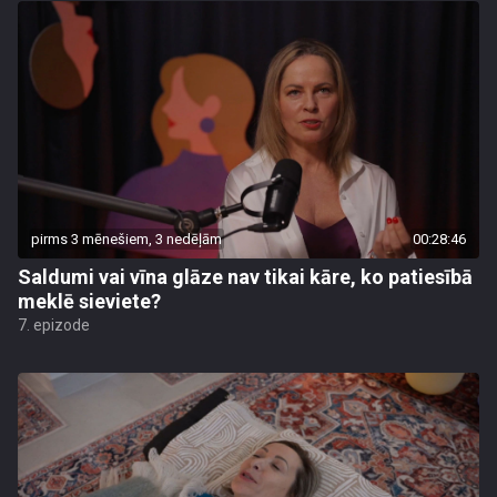
pirms 3 mēnešiem, 3 nedēļām
00:28:46
Saldumi vai vīna glāze nav tikai kāre, ko patiesībā
meklē sieviete?
7. epizode