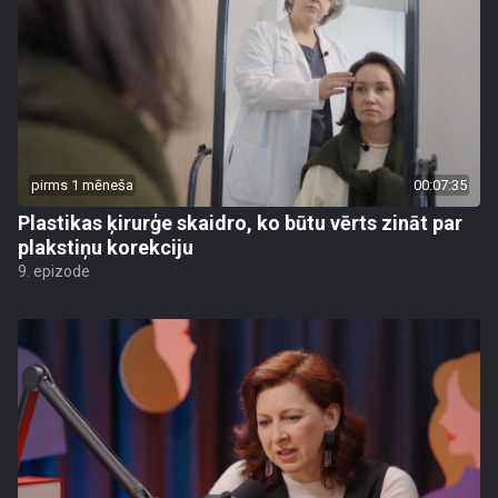
pirms 1 mēneša
00:07:35
Plastikas ķirurģe skaidro, ko būtu vērts zināt par
plakstiņu korekciju
9. epizode