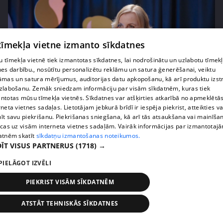
 tīmekļa vietne izmanto sīkdatnes
 tīmekļa vietnē tiek izmantotas sīkdatnes, lai nodrošinātu un uzlabotu tīmek
nes darbību., nosūtītu personalizētu reklāmu un satura ģenerēšanai, veiktu
āmas un satura mērījumus, auditorijas datu apkopošanu, kā arī produktu izst
zlabošanu. Zemāk sniedzam informāciju par visām sīkdatnēm, kuras tiek
ntotas mūsu tīmekļa vietnēs. Sīkdatnes var atšķirties atkarībā no apmeklētā
pirms 4 mēnešiem, 2 nedēļām
00:05:34
rneta vietnes sadaļas. Lietotājam jebkurā brīdī ir iespēja piekrist, atteikties va
īt savu piekrišanu. Piekrišanas sniegšana, kā arī tās atsaukšana vai mainīša
Ko cilvēki patiesībā meklē energoterapijā pie
ecas uz visām interneta vietnes sadaļām. Vairāk informācijas par izmantotaj
Agneses Zeltiņas
atnēm skatīt
sīkdatņu izmantošanas noteikumos.
4. epizode
ĪT VISUS PARTNERUS
(1718) →
PIELĀGOT IZVĒLI
PIEKRIST VISĀM SĪKDATNĒM
ATSTĀT TEHNISKĀS SĪKDATNES