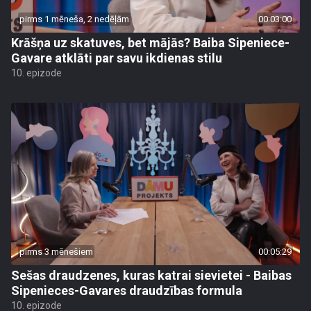
pirms 1 mēneša, 2 nedēļām
00:03:00
Krāšņa uz skatuves, bet mājās? Baiba Sipeniece-
Gavare atklāti par savu ikdienas stilu
10. epizode
pirms 3 mēnešiem
00:05:29
Sešas draudzenes, kuras katrai sievietei - Baibas
Sipenieces-Gavares draudzības formula
10. epizode