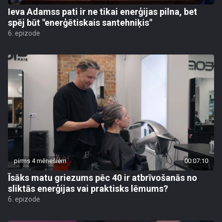
Ieva Adamss pati ir ne tikai enerģijas pilna, bet
spēj būt "enerģētiskais santehniķis"
6. epizode
pirms 4 mēnešiem
00:07:10
Īsāks matu griezums pēc 40 ir atbrīvošanās no
sliktās enerģijas vai praktisks lēmums?
6. epizode