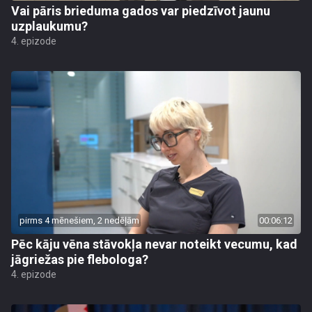
Vai pāris brieduma gados var piedzīvot jaunu
uzplaukumu?
4. epizode
pirms 4 mēnešiem, 2 nedēļām
00:06:12
Pēc kāju vēna stāvokļa nevar noteikt vecumu, kad
jāgriežas pie flebologa?
4. epizode