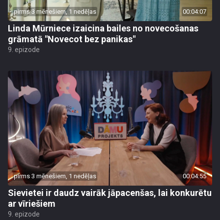
pirms 3 mēnešiem, 1 nedēļas
00:04:07
Linda Mūrniece izaicina bailes no novecošanas
grāmatā "Novecot bez panikas"
9. epizode
pirms 3 mēnešiem, 1 nedēļas
00:04:55
Sievietei ir daudz vairāk jāpacenšas, lai konkurētu
ar vīriešiem
9. epizode