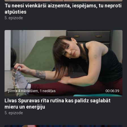
Tu neesi vienkārši aizņemta, iespējams, tu neproti
atpūsties
5. epizode
pirms 4 mēnešiem, 1 nedēļas
00:06:39
Līvas Spuravas rīta rutīna kas palīdz saglabāt
mieru un enerģiju
5. epizode