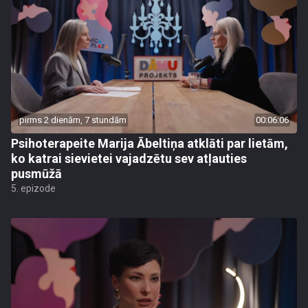
pirms 2 dienām, 7 stundām
00:06:06
Psihoterapeite Marija Ābeltiņa atklāti par lietām,
ko katrai sievietei vajadzētu sev atļauties
pusmūžā
5. epizode