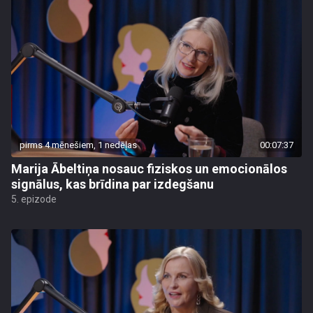
pirms 4 mēnešiem, 1 nedēļas
00:07:37
Marija Ābeltiņa nosauc fiziskos un emocionālos
signālus, kas brīdina par izdegšanu
5. epizode