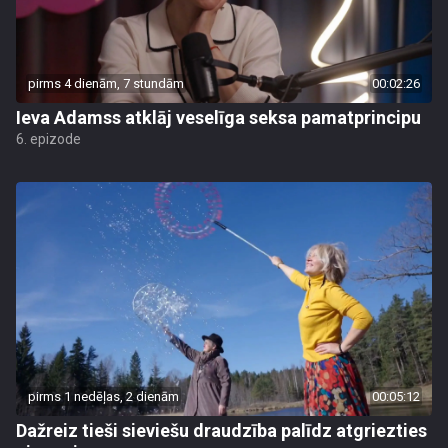
pirms 4 dienām, 7 stundām
00:02:26
Ieva Adamss atklāj veselīga seksa pamatprincipu
6. epizode
pirms 1 nedēļas, 2 dienām
00:05:12
Dažreiz tieši sieviešu draudzība palīdz atgriezties