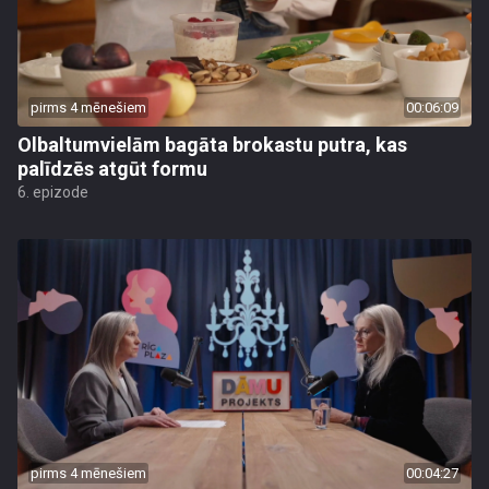
pirms 4 mēnešiem
00:06:09
Olbaltumvielām bagāta brokastu putra, kas
palīdzēs atgūt formu
6. epizode
pirms 4 mēnešiem
00:04:27