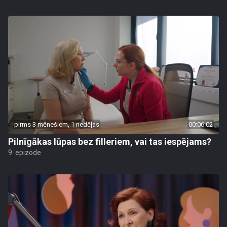
pirms 3 mēnešiem, 1 nedēļas
00:06:02
Pilnīgākas lūpas bez filleriem, vai tas iespējams?
9. epizode