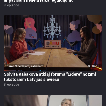
ar pavisam nelielu laika ieguldījumu
8. epizode
pirms 3 nedēļām, 4 dienām
00:04:18
Solvita Kabakova atklāj foruma "Līdere" nozīmi
tūkstošiem Latvijas sieviešu
8. epizode