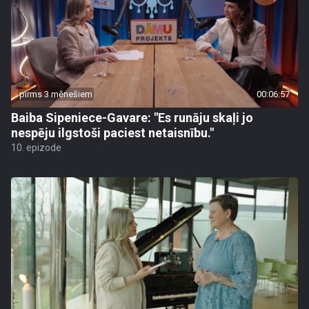
pirms 3 mēnešiem
00:06:57
Baiba Sipeniece-Gavare: "Es runāju skaļi jo
nespēju ilgstoši paciest netaisnību."
10. epizode