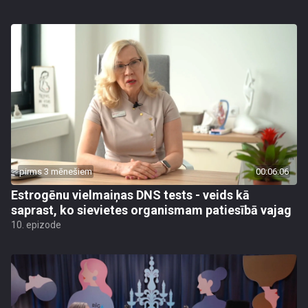
pirms 3 mēnešiem
00:06:06
Estrogēnu vielmaiņas DNS tests - veids kā
saprast, ko sievietes organismam patiesībā vajag
10. epizode