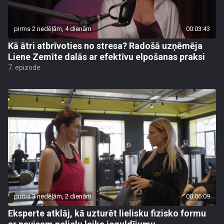
pirms 2 nedēļām, 4 dienām
00:03:43
Kā ātri atbrīvoties no stresa? Radošā uzņēmēja
Liene Zemīte dalās ar efektīvu elpošanas praksi
7. epizode
pirms 3 nedēļām, 2 dienām
00:06:09
Eksperte atklāj, kā uzturēt lielisku fizisko formu