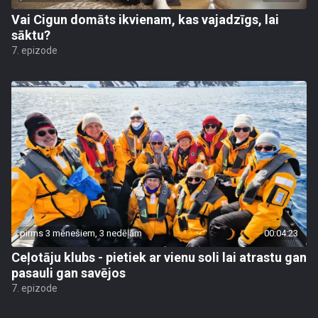
Vai Cigun domāts ikvienam, kas vajadzīgs, lai
sāktu?
7. epizode
pirms 3 mēnešiem, 3 nedēļām
00:04:23
Ceļotāju klubs - pietiek ar vienu soli lai atrastu gan
pasauli gan savējos
7. epizode