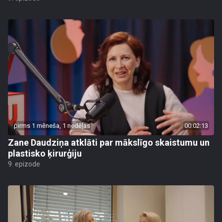
pirms 1 mēneša, 1 nedēļas
00:02:13
Zane Daudziņa atklāti par mākslīgo skaistumu un
plastisko ķirurģiju
9. epizode