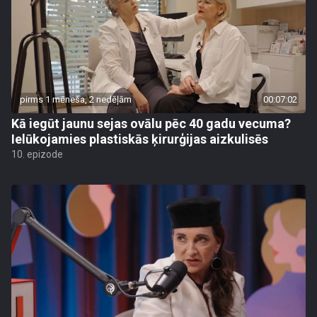
pirms 1 mēneša, 2 nedēļām
00:07:02
Kā iegūt jaunu sejas ovālu pēc 40 gadu vecuma?
Ielūkojamies plastiskās ķirurģijas aizkulisēs
10. epizode