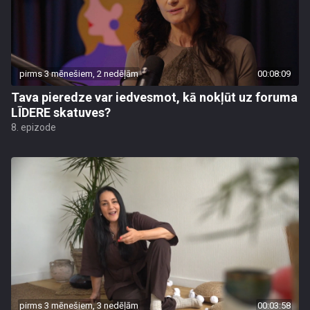
pirms 3 mēnešiem, 2 nedēļām
00:08:09
Tava pieredze var iedvesmot, kā nokļūt uz foruma
LĪDERE skatuves?
8. epizode
pirms 3 mēnešiem, 3 nedēļām
00:03:58