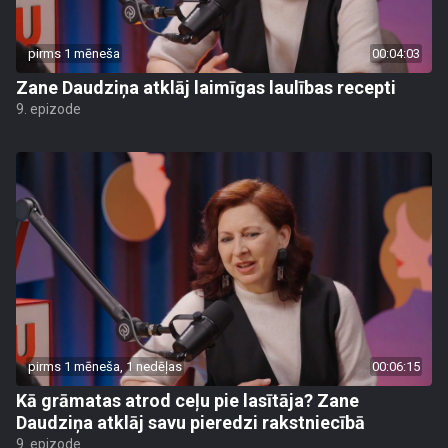
pirms 1 mēneša
00:04:03
Zane Daudziņa atklāj laimīgas laulības recepti
9. epizode
pirms 1 mēneša, 1 nedēļas
00:06:15
Kā grāmatas atrod ceļu pie lasītāja? Zane
Daudziņa atklāj savu pieredzi rakstniecībā
9. epizode