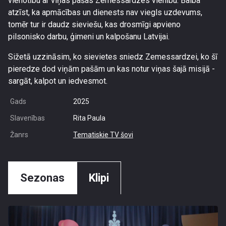
vienotību ar viņas pašas Zemessardzes vienību. Baiba
atzīst, ka apmācības un dienests nav viegls uzdevums,
tomēr tur ir daudz sieviešu, kas drosmīgi apvieno
pilsonisko darbu, ģimeni un kalpošanu Latvijai.
Sižetā uzzināsim, ko sievietes sniedz Zemessardzei, ko šī
pieredze dod viņām pašām un kas notur viņas šajā misijā -
sargāt, kalpot un iedvesmot.
Gads
2025
Slavenības
Rita Paula
Žanrs
Tematiskie TV šovi
Sezonas
Klipi