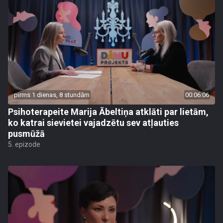
pirms 1 dienas, 8 stundām
00:06:06
Psihoterapeite Marija Ābeltiņa atklāti par lietām,
ko katrai sievietei vajadzētu sev atļauties
pusmūžā
5. epizode