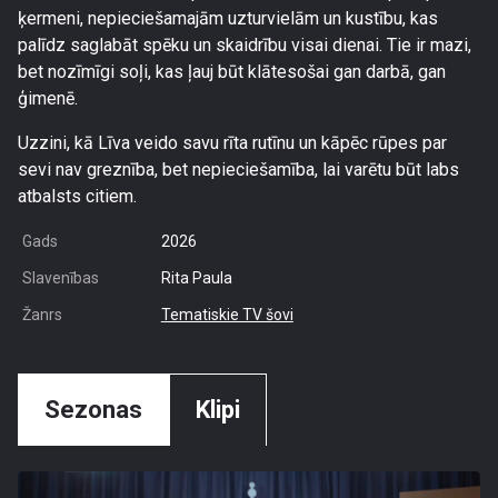
ķermeni, nepieciešamajām uzturvielām un kustību, kas
palīdz saglabāt spēku un skaidrību visai dienai. Tie ir mazi,
bet nozīmīgi soļi, kas ļauj būt klātesošai gan darbā, gan
ģimenē.
Uzzini, kā Līva veido savu rīta rutīnu un kāpēc rūpes par
sevi nav greznība, bet nepieciešamība, lai varētu būt labs
atbalsts citiem.
Gads
2026
Slavenības
Rita Paula
Žanrs
Tematiskie TV šovi
Sezonas
Klipi