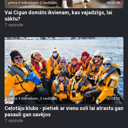
pirms 3 mēnešiem, 2 nedēļām
00:03:58
Vai Cigun domāts ikvienam, kas vajadzīgs, lai
sāktu?
7. epizode
pirms 3 mēnešiem, 3 nedēļām
00:04:23
Ceļotāju klubs - pietiek ar vienu soli lai atrastu gan
pasauli gan savējos
7. epizode