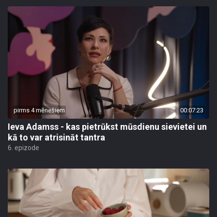
pirms 4 mēnešiem
00:07:23
Ieva Adamss - kas pietrūkst mūsdienu sievietei un
kā to var atrisināt tantra
6. epizode