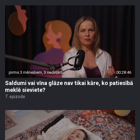
pirms 3 mēnešiem, 3 nedēļām
00:28:46
Saldumi vai vīna glāze nav tikai kāre, ko patiesībā
meklē sieviete?
7. epizode