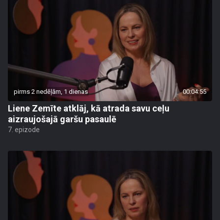
pirms 2 nedēļām, 1 dienas
00:04:55
Liene Zemīte atklāj, kā atrada savu ceļu
aizraujošajā garšu pasaulē
7. epizode