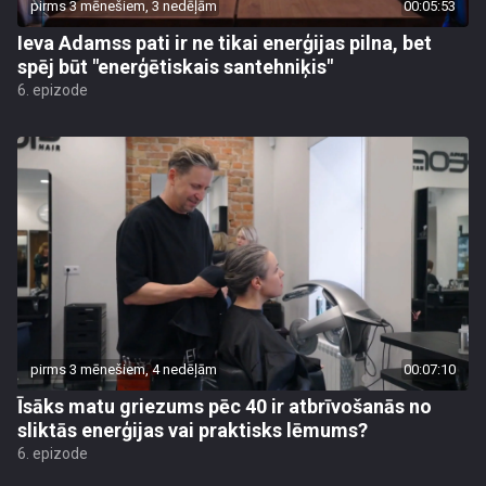
pirms 3 mēnešiem, 3 nedēļām
00:05:53
Ieva Adamss pati ir ne tikai enerģijas pilna, bet
spēj būt "enerģētiskais santehniķis"
6. epizode
pirms 3 mēnešiem, 4 nedēļām
00:07:10
Īsāks matu griezums pēc 40 ir atbrīvošanās no
sliktās enerģijas vai praktisks lēmums?
6. epizode