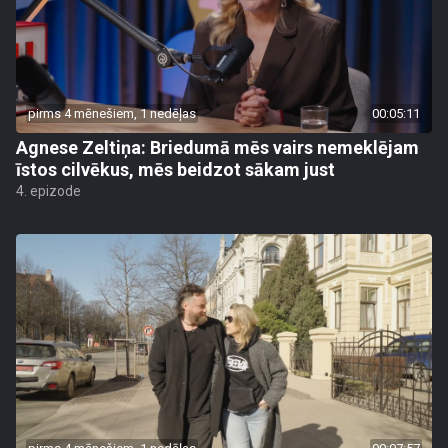
pirms 4 mēnešiem, 1 nedēļas
00:05:11
Agnese Zeltiņa: Briedumā mēs vairs nemeklējam
īstos cilvēkus, mēs beidzot sākam just
4. epizode