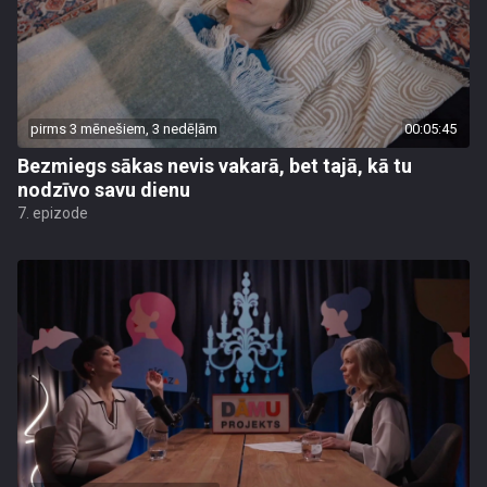
pirms 3 mēnešiem, 3 nedēļām
00:05:45
Bezmiegs sākas nevis vakarā, bet tajā, kā tu
nodzīvo savu dienu
7. epizode