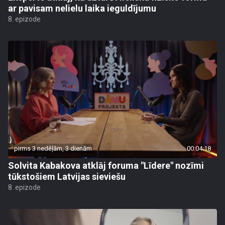
ar pavisam nelielu laika ieguldījumu
8. epizode
pirms 3 nedēļām, 3 dienām
00:04:18
Solvita Kabakova atklāj foruma "Līdere" nozīmi
tūkstošiem Latvijas sieviešu
8. epizode