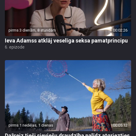
pirms 3 dienām, 8 stundām
00:02:26
Ieva Adamss atklāj veselīga seksa pamatprincipu
6. epizode
pirms 1 nedēļas, 1 dienas
00:05:12
Dažreiz tieši sieviešu draudzība palīdz atgriezties