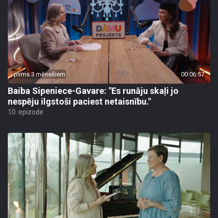
pirms 3 mēnešiem
00:06:57
Baiba Sipeniece-Gavare: "Es runāju skaļi jo
nespēju ilgstoši paciest netaisnību."
10. epizode