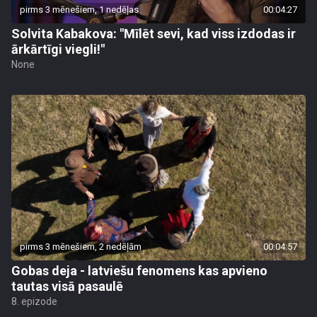
pirms 3 mēnešiem, 1 nedēļas
00:04:27
Solvita Kabakova: "Mīlēt sevi, kad viss izdodas ir
ārkārtīgi viegli!"
None
pirms 3 mēnešiem, 2 nedēļām
00:04:57
Gobas deja - latviešu fenomens kas apvieno
tautas visā pasaulē
8. epizode