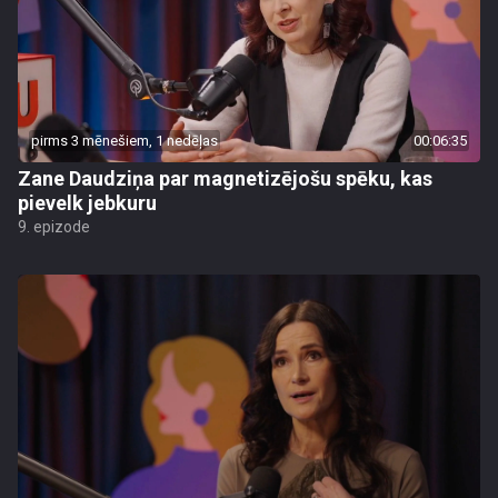
pirms 3 mēnešiem, 1 nedēļas
00:06:35
Zane Daudziņa par magnetizējošu spēku, kas
pievelk jebkuru
9. epizode