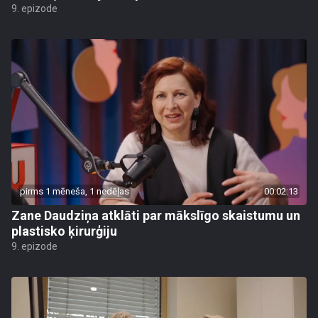
9. epizode
pirms 1 mēneša, 1 nedēļas
00:02:13
Zane Daudziņa atklāti par mākslīgo skaistumu un
plastisko ķirurģiju
9. epizode