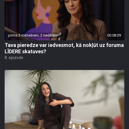
pirms 3 mēnešiem, 2 nedēļām
00:08:09
Tava pieredze var iedvesmot, kā nokļūt uz foruma
LĪDERE skatuves?
8. epizode