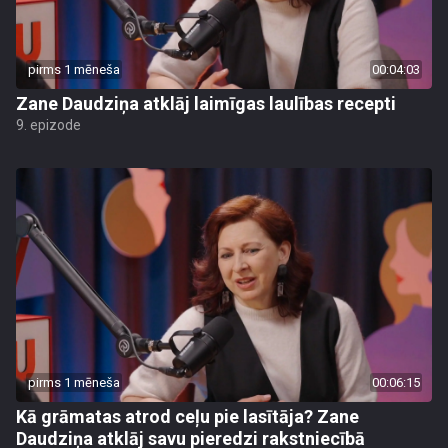
pirms 1 mēneša
00:04:03
Zane Daudziņa atklāj laimīgas laulības recepti
9. epizode
pirms 1 mēneša
00:06:15
Kā grāmatas atrod ceļu pie lasītāja? Zane
Daudziņa atklāj savu pieredzi rakstniecībā