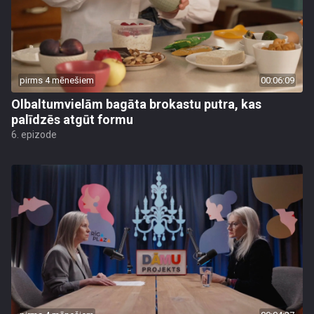
pirms 4 mēnešiem
00:06:09
Olbaltumvielām bagāta brokastu putra, kas
palīdzēs atgūt formu
6. epizode