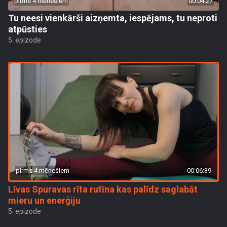
pirms 4 mēnešiem
00:04:27
Tu neesi vienkārši aizņemta, iespējams, tu neproti
atpūsties
5. epizode
pirms 4 mēnešiem
00:06:39
Līvas Spuravas rīta rutīna kas palīdz saglabāt
mieru un enerģiju
5. epizode