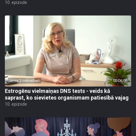
10. epizode
pirms 3 mēnešiem
00:06:06
Estrogēnu vielmaiņas DNS tests - veids kā
saprast, ko sievietes organismam patiesībā vajag
10. epizode