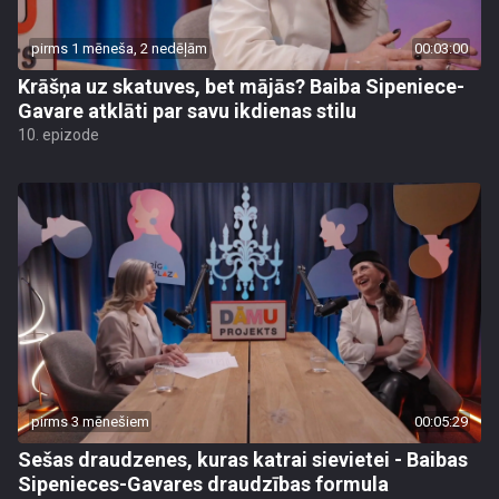
pirms 1 mēneša, 2 nedēļām
00:03:00
Krāšņa uz skatuves, bet mājās? Baiba Sipeniece-
Gavare atklāti par savu ikdienas stilu
10. epizode
pirms 3 mēnešiem
00:05:29
Sešas draudzenes, kuras katrai sievietei - Baibas
Sipenieces-Gavares draudzības formula