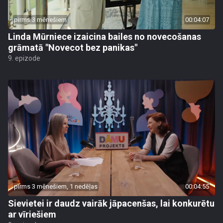
pirms 3 mēnešiem
00:04:07
Linda Mūrniece izaicina bailes no novecošanas
grāmatā "Novecot bez panikas"
9. epizode
pirms 3 mēnešiem, 1 nedēļas
00:04:55
Sievietei ir daudz vairāk jāpacenšas, lai konkurētu
ar vīriešiem