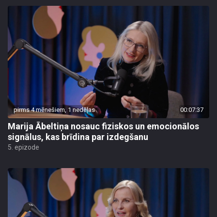
pirms 4 mēnešiem, 1 nedēļas
00:07:37
Marija Ābeltiņa nosauc fiziskos un emocionālos
signālus, kas brīdina par izdegšanu
5. epizode