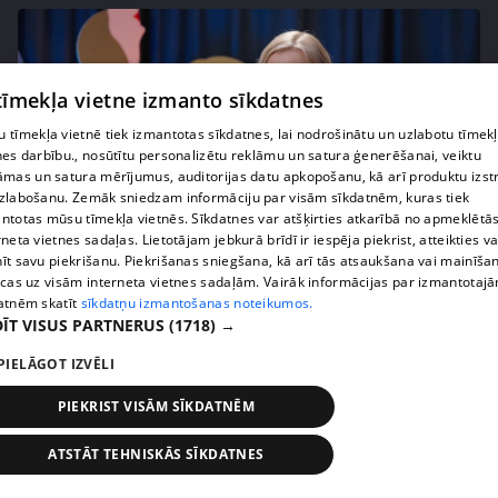
 tīmekļa vietne izmanto sīkdatnes
 tīmekļa vietnē tiek izmantotas sīkdatnes, lai nodrošinātu un uzlabotu tīmek
nes darbību., nosūtītu personalizētu reklāmu un satura ģenerēšanai, veiktu
āmas un satura mērījumus, auditorijas datu apkopošanu, kā arī produktu izst
zlabošanu. Zemāk sniedzam informāciju par visām sīkdatnēm, kuras tiek
ntotas mūsu tīmekļa vietnēs. Sīkdatnes var atšķirties atkarībā no apmeklētā
rneta vietnes sadaļas. Lietotājam jebkurā brīdī ir iespēja piekrist, atteikties va
pirms 4 mēnešiem, 2 nedēļām
00:05:34
īt savu piekrišanu. Piekrišanas sniegšana, kā arī tās atsaukšana vai mainīša
ecas uz visām interneta vietnes sadaļām. Vairāk informācijas par izmantotaj
Ko cilvēki patiesībā meklē energoterapijā pie
atnēm skatīt
sīkdatņu izmantošanas noteikumos.
Agneses Zeltiņas
ĪT VISUS PARTNERUS
(1718) →
4. epizode
PIELĀGOT IZVĒLI
PIEKRIST VISĀM SĪKDATNĒM
ATSTĀT TEHNISKĀS SĪKDATNES