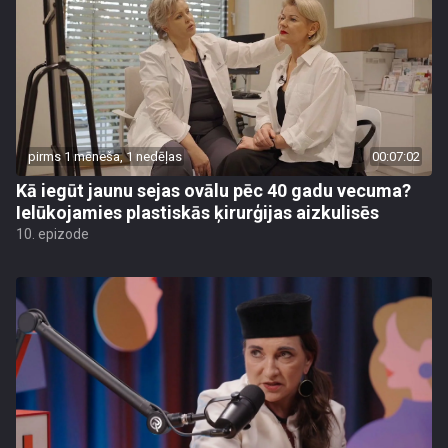
pirms 1 mēneša, 1 nedēļas
00:07:02
Kā iegūt jaunu sejas ovālu pēc 40 gadu vecuma?
Ielūkojamies plastiskās ķirurģijas aizkulisēs
10. epizode