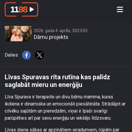
Līvas Spuravas rīta rutīna kas palīdz
saglabāt mieru un enerģiju
2026. gada 4. aprīlis, S02 E05
Dāmu projekts
Dalies
Līvas Spuravas rīta rutīna kas palīdz
saglabāt mieru un enerģiju
Līva Spurava ir terapeite un divu bērnu mamma, kuras
ikdiena ir dinamiska un emocionāli piesātināta. Strādājot ar
cilvēku sajūtām un pieredzēm, viņai ir īpaši svarīgi
parūpēties arī par savu enerģiju un iekšējo līdzsvaru.
Līvas diena sākas ar apzinātiem ieradumiem, rūpēm par