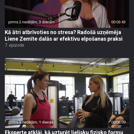
pirms 2 nedēļām, 3 dienām
00:03:43
Kā ātri atbrīvoties no stresa? Radošā uzņēmēja
Liene Zemīte dalās ar efektīvu elpošanas praksi
7. epizode
pirms 3 nedēļām, 1 dienas
00:06:09
Eksperte atklāj, kā uzturēt lielisku fizisko formu