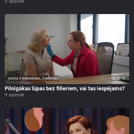
9. epizode
pirms 3 mēnešiem, 1 nedēļas
00:06:02
Pilnīgākas lūpas bez filleriem, vai tas iespējams?
9. epizode