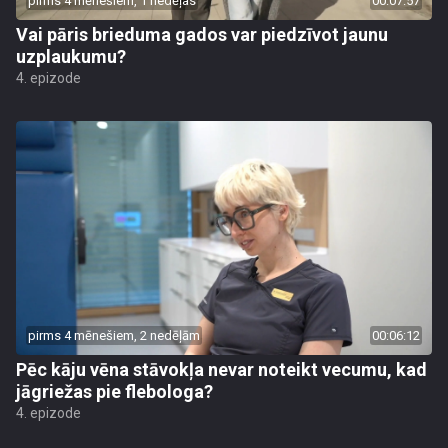
pirms 4 mēnešiem, 1 nedēļas
00:07:57
Vai pāris brieduma gados var piedzīvot jaunu
uzplaukumu?
4. epizode
pirms 4 mēnešiem, 2 nedēļām
00:06:12
Pēc kāju vēna stāvokļa nevar noteikt vecumu, kad
jāgriežas pie flebologa?
4. epizode