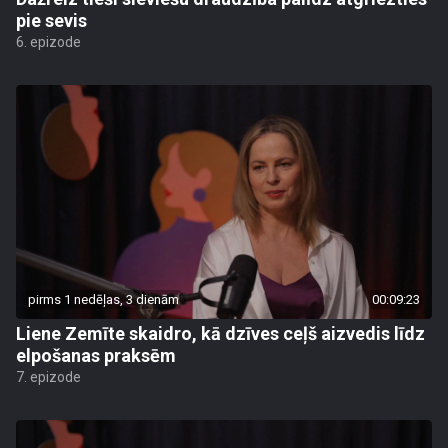
pie sevis
6. epizode
pirms 1 nedēļas, 3 dienām
00:09:23
Liene Zemīte skaidro, kā dzīves ceļš aizvedis līdz
elpošanas praksēm
7. epizode