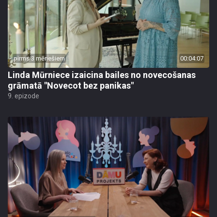
pirms 3 mēnešiem
00:04:07
Linda Mūrniece izaicina bailes no novecošanas
grāmatā "Novecot bez panikas"
9. epizode