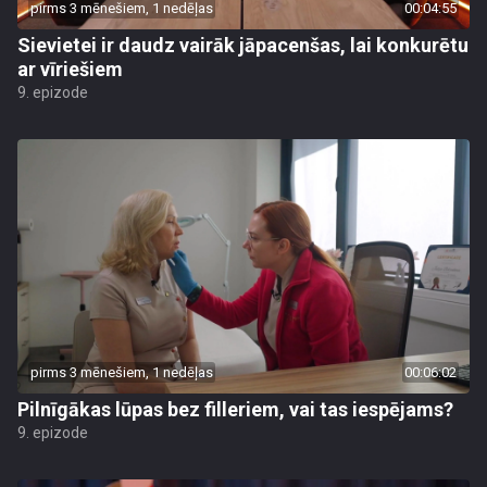
pirms 3 mēnešiem, 1 nedēļas
00:04:55
Sievietei ir daudz vairāk jāpacenšas, lai konkurētu
ar vīriešiem
9. epizode
pirms 3 mēnešiem, 1 nedēļas
00:06:02
Pilnīgākas lūpas bez filleriem, vai tas iespējams?
9. epizode