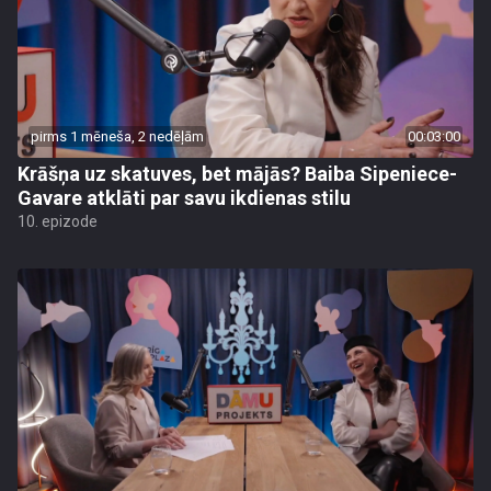
pirms 1 mēneša, 2 nedēļām
00:03:00
Krāšņa uz skatuves, bet mājās? Baiba Sipeniece-
Gavare atklāti par savu ikdienas stilu
10. epizode