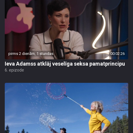
pirms 2 dienām, 1 stundas
00:02:26
Ieva Adamss atklāj veselīga seksa pamatprincipu
6. epizode