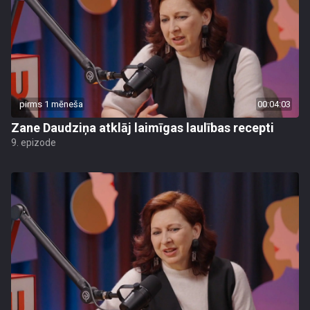
pirms 1 mēneša
00:04:03
Zane Daudziņa atklāj laimīgas laulības recepti
9. epizode