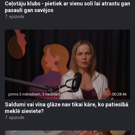
Ceļotāju klubs - pietiek ar vienu soli lai atrastu gan
pasauli gan savējos
7. epizode
pirms 3 mēnešiem, 3 nedēļām
00:28:46
Saldumi vai vīna glāze nav tikai kāre, ko patiesībā
meklē sieviete?
7. epizode