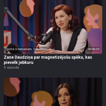
pirms 3 mēnešiem, 1 nedēļas
00:06:35
Zane Daudziņa par magnetizējošu spēku, kas
pievelk jebkuru
9. epizode