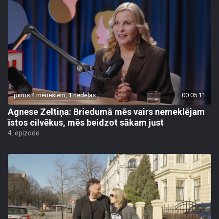
pirms 4 mēnešiem, 1 nedēļas
00:05:11
Agnese Zeltiņa: Briedumā mēs vairs nemeklējam
īstos cilvēkus, mēs beidzot sākam just
4. epizode