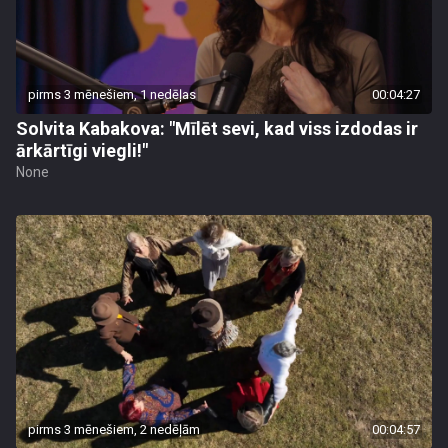
pirms 3 mēnešiem, 1 nedēļas
00:04:27
Solvita Kabakova: "Mīlēt sevi, kad viss izdodas ir
ārkārtīgi viegli!"
None
pirms 3 mēnešiem, 2 nedēļām
00:04:57