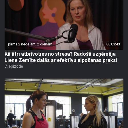
pirms 2 nedēļām, 2 dienām
00:03:43
Kā ātri atbrīvoties no stresa? Radošā uzņēmēja
Liene Zemīte dalās ar efektīvu elpošanas praksi
7. epizode