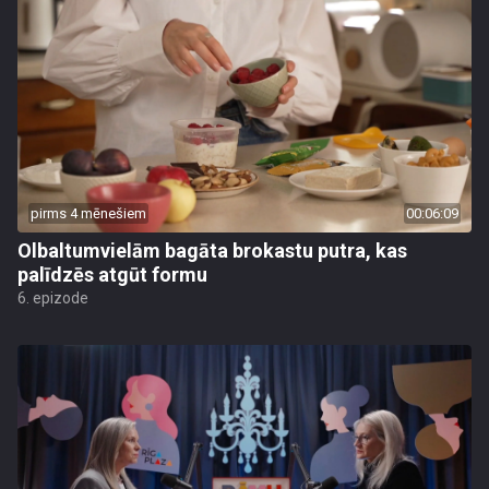
pirms 4 mēnešiem
00:06:09
Olbaltumvielām bagāta brokastu putra, kas
palīdzēs atgūt formu
6. epizode