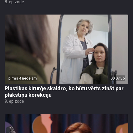
8. epizode
pirms 4 nedēļām
00:07:35
Plastikas ķirurģe skaidro, ko būtu vērts zināt par
plakstiņu korekciju
9. epizode