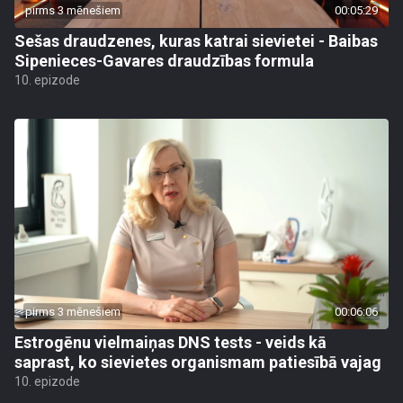
pirms 3 mēnešiem
00:05:29
Sešas draudzenes, kuras katrai sievietei - Baibas
Sipenieces-Gavares draudzības formula
10. epizode
pirms 3 mēnešiem
00:06:06
Estrogēnu vielmaiņas DNS tests - veids kā
saprast, ko sievietes organismam patiesībā vajag
10. epizode