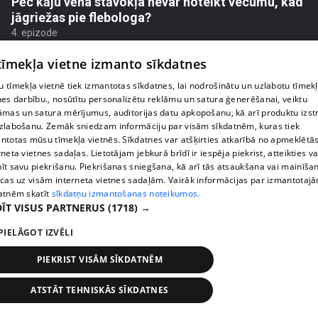
Pēc kāju vēna stāvokļa nevar noteikt vecumu, kad
jāgriežas pie flebologa?
4. epizode
 tīmekļa vietne izmanto sīkdatnes
 tīmekļa vietnē tiek izmantotas sīkdatnes, lai nodrošinātu un uzlabotu tīmek
nes darbību., nosūtītu personalizētu reklāmu un satura ģenerēšanai, veiktu
āmas un satura mērījumus, auditorijas datu apkopošanu, kā arī produktu izst
zlabošanu. Zemāk sniedzam informāciju par visām sīkdatnēm, kuras tiek
ntotas mūsu tīmekļa vietnēs. Sīkdatnes var atšķirties atkarībā no apmeklētā
rneta vietnes sadaļas. Lietotājam jebkurā brīdī ir iespēja piekrist, atteikties va
īt savu piekrišanu. Piekrišanas sniegšana, kā arī tās atsaukšana vai mainīša
ecas uz visām interneta vietnes sadaļām. Vairāk informācijas par izmantotaj
atnēm skatīt
sīkdatņu izmantošanas noteikumos.
ĪT VISUS PARTNERUS
(1718) →
pirms 4 mēnešiem, 2 nedēļām
00:05:34
PIELĀGOT IZVĒLI
Ko cilvēki patiesībā meklē energoterapijā pie
Agneses Zeltiņas
PIEKRIST VISĀM SĪKDATNĒM
4. epizode
ATSTĀT TEHNISKĀS SĪKDATNES