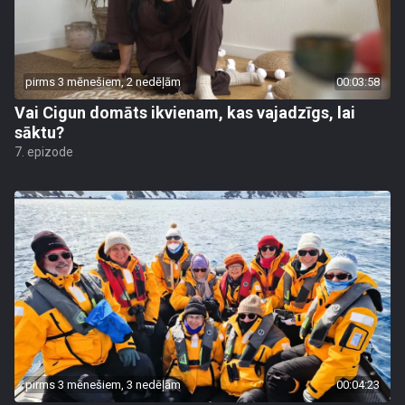
pirms 3 mēnešiem, 2 nedēļām
00:03:58
Vai Cigun domāts ikvienam, kas vajadzīgs, lai
sāktu?
7. epizode
pirms 3 mēnešiem, 3 nedēļām
00:04:23