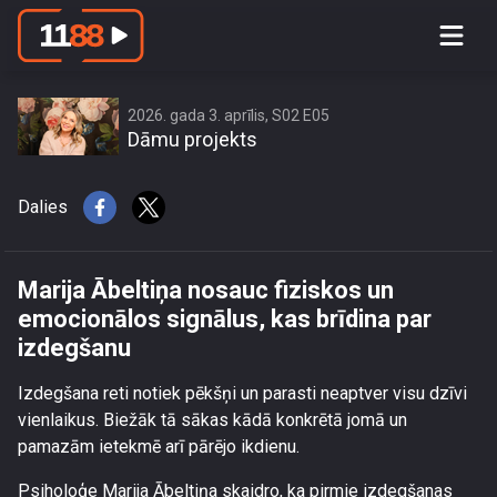
Marija Ābeltiņa nosauc fiziskos un
emocionālos signālus, kas brīdina par
izdegšanu
2026. gada 3. aprīlis, S02 E05
Dāmu projekts
Dalies
Marija Ābeltiņa nosauc fiziskos un
emocionālos signālus, kas brīdina par
izdegšanu
Izdegšana reti notiek pēkšņi un parasti neaptver visu dzīvi
vienlaikus. Biežāk tā sākas kādā konkrētā jomā un
pamazām ietekmē arī pārējo ikdienu.
Psiholoģe Marija Ābeltiņa skaidro, ka pirmie izdegšanas