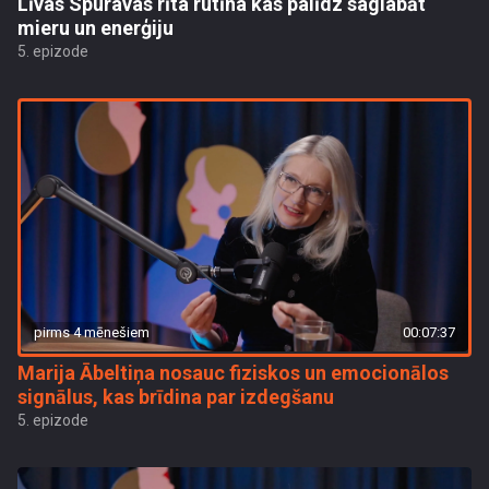
Līvas Spuravas rīta rutīna kas palīdz saglabāt
mieru un enerģiju
5. epizode
pirms 4 mēnešiem
00:07:37
Marija Ābeltiņa nosauc fiziskos un emocionālos
signālus, kas brīdina par izdegšanu
5. epizode