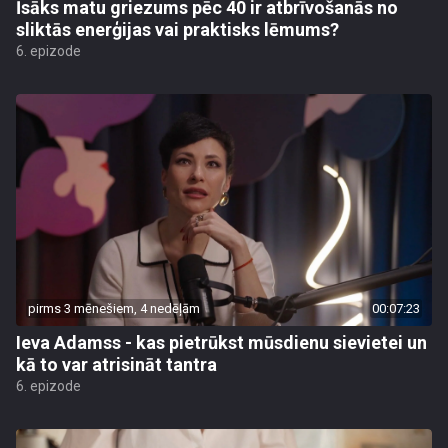
Īsāks matu griezums pēc 40 ir atbrīvošanās no
sliktās enerģijas vai praktisks lēmums?
6. epizode
pirms 3 mēnešiem, 4 nedēļām
00:07:23
Ieva Adamss - kas pietrūkst mūsdienu sievietei un
kā to var atrisināt tantra
6. epizode