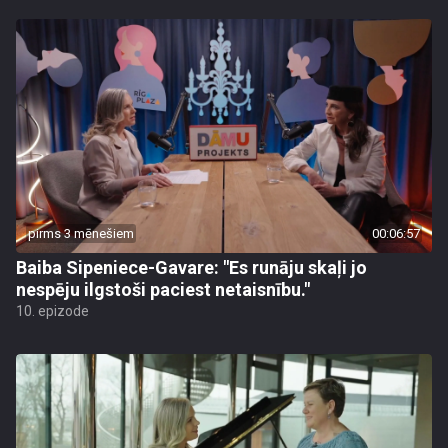
pirms 3 mēnešiem
00:06:57
Baiba Sipeniece-Gavare: "Es runāju skaļi jo
nespēju ilgstoši paciest netaisnību."
10. epizode