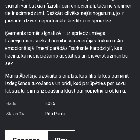
signāli var būt gan fiziski, gan emocionāli, taču ne vienmēr
tie ir acīmredzami. Dažkārt cilvēks nejūt nogurumu, jo ir
pieradis dzīvot nepārtrauktā kustībā un spriedzē.
Ķermenis tomēr signalizē – ar spriedzi, miega
traucējumiem, aizkaitināmību vai enerģijas trūkumu. Arī
emocionālajā līmenī parādās “sarkanie karodziņi”, kas
liecina, ka nepieciešams apstāties un pievērst uzmanību
sev.
Marija Ābeltiņa uzskaita signālus, kas liks laikus pamanīt
izdegšanas tuvošanos un brīdi, kad parūpēties par savu
labsajūtu, pirms izdegšana kļūst par nopietnu problēmu.
Gads
2026
Slavenības
Rita Paula