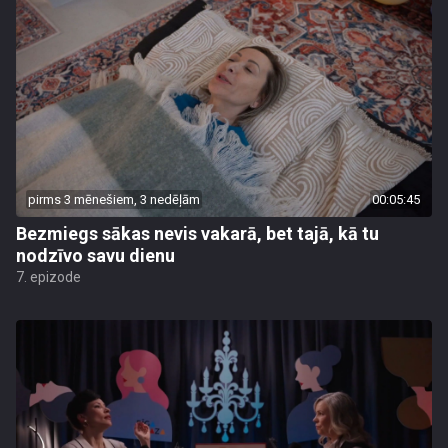
pirms 3 mēnešiem, 3 nedēļām
00:05:45
Bezmiegs sākas nevis vakarā, bet tajā, kā tu
nodzīvo savu dienu
7. epizode