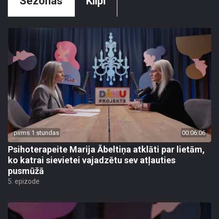
Sezonas
Klipi
pirms 1 stundas
00:06:06
Psihoterapeite Marija Ābeltiņa atklāti par lietām,
ko katrai sievietei vajadzētu sev atļauties
pusmūžā
5. epizode