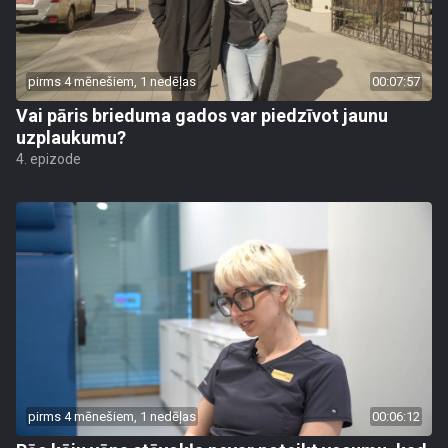
pirms 4 mēnešiem, 1 nedēļas
00:07:57
Vai pāris brieduma gados var piedzīvot jaunu
uzplaukumu?
4. epizode
pirms 4 mēnešiem, 1 nedēļas
00:06:12