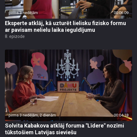
pirms 3 nedēļām
00:06:09
Eksperte atklāj, kā uzturēt lielisku fizisko formu
ar pavisam nelielu laika ieguldījumu
8. epizode
pirms 3 nedēļām, 2 dienām
00:04:18
Solvita Kabakova atklāj foruma "Līdere" nozīmi
tūkstošiem Latvijas sieviešu