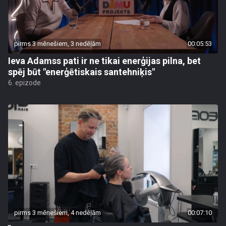
pirms 3 mēnešiem, 3 nedēļām
00:05:53
Ieva Adamss pati ir ne tikai enerģijas pilna, bet
spēj būt "enerģētiskais santehniķis"
6. epizode
pirms 3 mēnešiem, 4 nedēļām
00:07:10