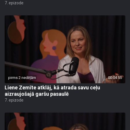
7. epizode
pirms 2 nedēļām
00:04:55
Liene Zemīte atklāj, kā atrada savu ceļu
aizraujošajā garšu pasaulē
7. epizode