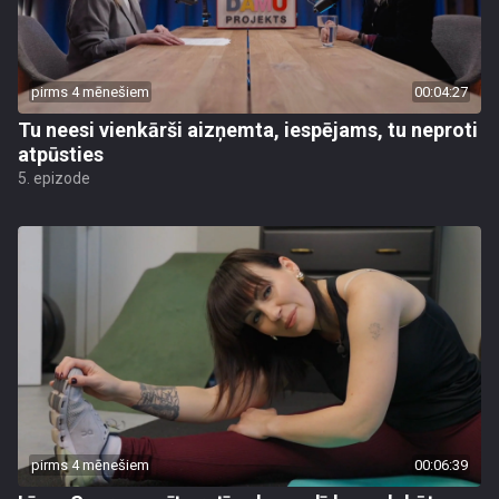
pirms 4 mēnešiem
00:04:27
Tu neesi vienkārši aizņemta, iespējams, tu neproti
atpūsties
5. epizode
pirms 4 mēnešiem
00:06:39