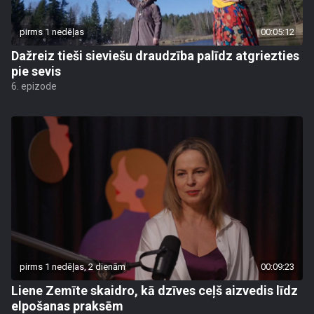
pirms 1 nedēļas
00:05:12
Dažreiz tieši sieviešu draudzība palīdz atgriezties
pie sevis
6. epizode
pirms 1 nedēļas, 2 dienām
00:09:23
Liene Zemīte skaidro, kā dzīves ceļš aizvedis līdz
elpošanas praksēm