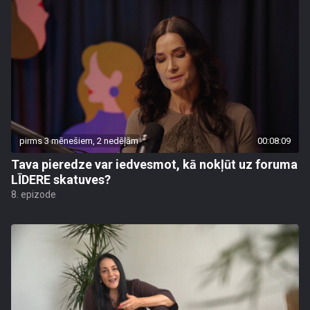
pirms 3 mēnešiem, 2 nedēļām
00:08:09
Tava pieredze var iedvesmot, kā nokļūt uz foruma
LĪDERE skatuves?
8. epizode