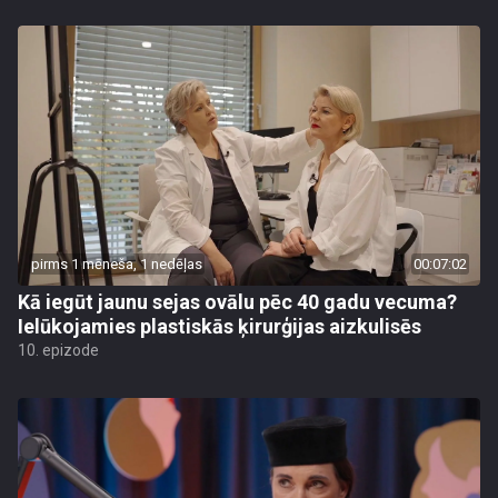
pirms 1 mēneša, 1 nedēļas
00:07:02
Kā iegūt jaunu sejas ovālu pēc 40 gadu vecuma?
Ielūkojamies plastiskās ķirurģijas aizkulisēs
10. epizode