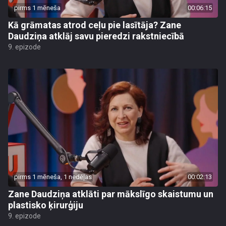
pirms 1 mēneša
00:06:15
Kā grāmatas atrod ceļu pie lasītāja? Zane
Daudziņa atklāj savu pieredzi rakstniecībā
9. epizode
pirms 1 mēneša, 1 nedēļas
00:02:13
Zane Daudziņa atklāti par mākslīgo skaistumu un
plastisko ķirurģiju
9. epizode