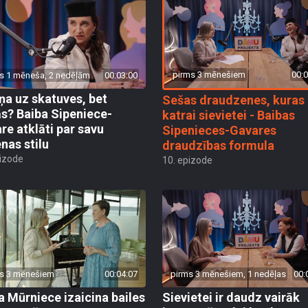
pirms 3 mēnešiem
00:0
s 1 mēneša, 2 nedēļām
00:03:00
ņa uz skatuves, bet
Sešas draudzenes, kuras
s? Baiba Sipeniece-
katrai sievietei - Baibas
re atklāti par savu
Sipenieces-Gavares
enas stilu
draudzības formula
pizode
10. epizode
s 3 mēnešiem
00:04:07
pirms 3 mēnešiem, 1 nedēļas
00:
a Mūrniece izaicina bailes
Sievietei ir daudz vairāk