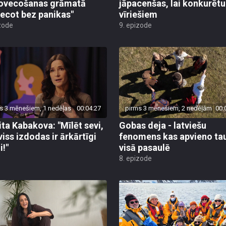
ovecošanas grāmatā
jāpacenšas, lai konkurētu
ecot bez panikas"
vīriešiem
zode
9. epizode
s 3 mēnešiem, 1 nedēļas
00:04:27
pirms 3 mēnešiem, 2 nedēļām
00:
ita Kabakova: "Mīlēt sevi,
Gobas deja - latviešu
viss izdodas ir ārkārtīgi
fenomens kas apvieno ta
i!"
visā pasaulē
8. epizode