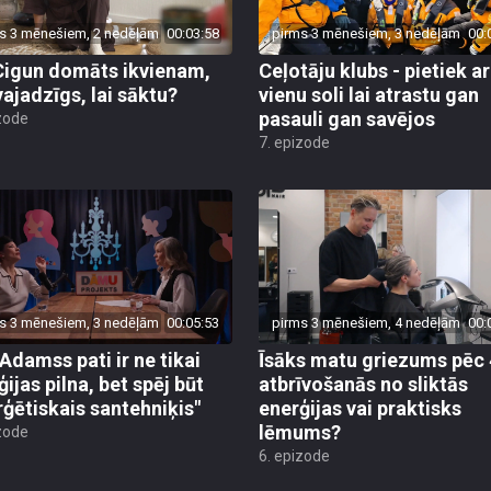
s 3 mēnešiem, 2 nedēļām
00:03:58
pirms 3 mēnešiem, 3 nedēļām
00:
Cigun domāts ikvienam,
Ceļotāju klubs - pietiek ar
vajadzīgs, lai sāktu?
vienu soli lai atrastu gan
pasauli gan savējos
zode
7. epizode
s 3 mēnešiem, 3 nedēļām
00:05:53
pirms 3 mēnešiem, 4 nedēļām
00:
 Adamss pati ir ne tikai
Īsāks matu griezums pēc 
ijas pilna, bet spēj būt
atbrīvošanās no sliktās
rģētiskais santehniķis"
enerģijas vai praktisks
lēmums?
zode
6. epizode