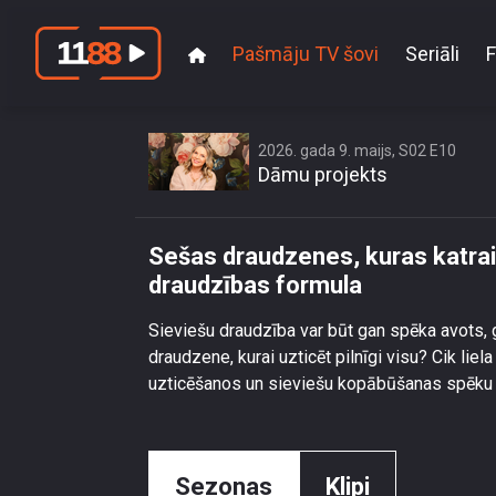
Pašmāju TV šovi
Seriāli
F
Sešas draudzenes, 
2026. gada 9. maijs, S02 E10
Dāmu projekts
Sešas draudzenes, kuras katrai
draudzības formula
Sieviešu draudzība var būt gan spēka avots, g
draudzene, kurai uzticēt pilnīgi visu? Cik li
uzticēšanos un sieviešu kopābūšanas spēku a
Sezonas
Klipi