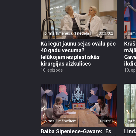
pirms 1 mēneša, 1 nedēļas
00:07:02
pirm
Kā iegūt jaunu sejas ovālu pēc
Krāš
40 gadu vecuma?
mājā
Ielūkojamies plastiskās
Gava
ķirurģijas aizkulisēs
ikdi
10. epizode
10. e
pirms 3 mēnešiem
00:06:57
pirm
Baiba Sipeniece-Gavare: "Es
Lind