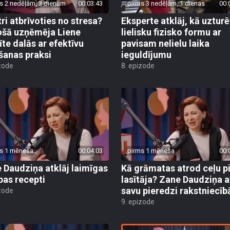
s 2 nedēļām, 3 dienām
00:03:43
pirms 3 nedēļām, 1 dienas
00:
tri atbrīvoties no stresa?
Eksperte atklāj, kā uzturē
šā uzņēmēja Liene
lielisku fizisko formu ar
te dalās ar efektīvu
pavisam nelielu laika
šanas praksi
ieguldījumu
zode
8. epizode
s 1 mēneša
00:04:03
pirms 1 mēneša
00:
 Daudziņa atklāj laimīgas
Kā grāmatas atrod ceļu p
ības recepti
lasītāja? Zane Daudziņa a
savu pieredzi rakstniecīb
zode
9. epizode