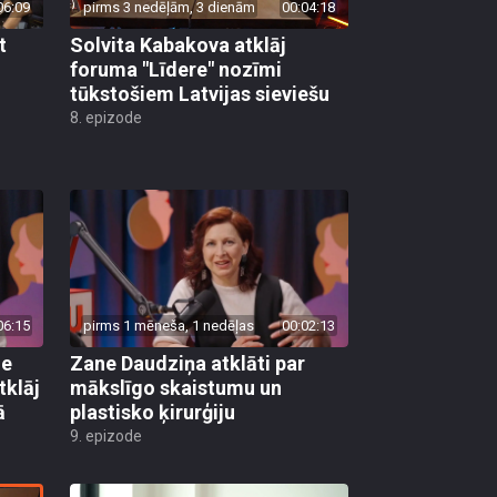
06:09
pirms 3 nedēļām, 3 dienām
00:04:18
t
Solvita Kabakova atklāj
foruma "Līdere" nozīmi
tūkstošiem Latvijas sieviešu
8. epizode
06:15
pirms 1 mēneša, 1 nedēļas
00:02:13
ie
Zane Daudziņa atklāti par
tklāj
mākslīgo skaistumu un
ā
plastisko ķirurģiju
9. epizode