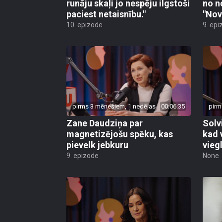
runāju skaļi jo nespēju ilgstoši
no n
paciest netaisnību."
"Nov
10. epizode
9. epi
pirms 3 mēnešiem, 1 nedēļas
00:06:35
pirm
Zane Daudziņa par
Solv
magnetizējošu spēku, kas
kad 
pievelk jebkuru
viegl
9. epizode
None