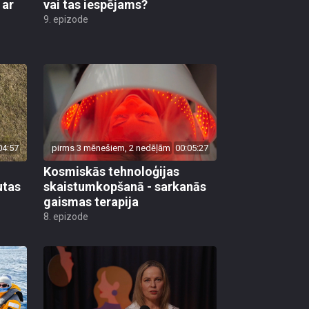
 ar
vai tas iespējams?
9. epizode
04:57
pirms 3 mēnešiem, 2 nedēļām
00:05:27
Kosmiskās tehnoloģijas
utas
skaistumkopšanā - sarkanās
gaismas terapija
8. epizode