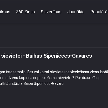
ilmas
360 Ziņas
Slavenības
Jaunākie
Populārā
kuras katrai sievietei - Baibas Sipenieces-Gavares
 sievietei - Baibas Sipenieces-Gavares
an īsta terapija. Bet vai katrai sievietei nepieciešama viena labā
ela draudzeņu kopiena nepieciešama sievietei? Par draudzību,
tklāti stāsta Baiba Sipeniece-Gavare.