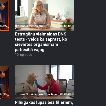
5:29
pirms 3 mēnešiem
00:06:06
Estrogēnu vielmaiņas DNS
tests - veids kā saprast, ko
sievietes organismam
patiesībā vajag
10. epizode
04:55
pirms 3 mēnešiem, 1 nedēļas
00:06:02
Pilnīgākas lūpas bez filleriem,