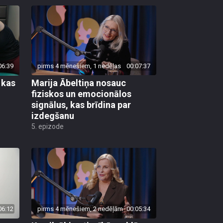
06:39
pirms 4 mēnešiem, 1 nedēļas
00:07:37
 kas
Marija Ābeltiņa nosauc
fiziskos un emocionālos
signālus, kas brīdina par
izdegšanu
5. epizode
06:12
pirms 4 mēnešiem, 2 nedēļām
00:05:34