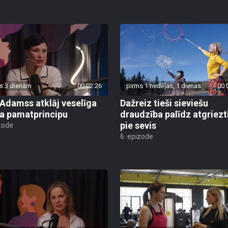
s 3 dienām
00:02:26
pirms 1 nedēļas, 1 dienas
00:
 Adamss atklāj veselīga
Dažreiz tieši sieviešu
a pamatprincipu
draudzība palīdz atgriezt
pie sevis
zode
6. epizode