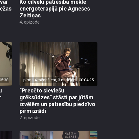
evar
Ko cilvēki patiesībā meklē
iežas
energoterapijā pie Agneses
Zeltiņas
4. epizode
05:38
pirms 4 mēnešiem, 3 nedēļām
00:04:25
u
“Precēto sieviešu
r
grēksūdzes” stāsti par jūtām
izvēlēm un patiesību piedzīvo
pirmizrādi
2. epizode