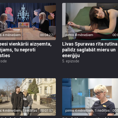
s 4 mēnešiem
00:04:27
pirms 4 mēnešiem
00:
eesi vienkārši aizņemta,
Līvas Spuravas rīta rutīna
ējams, tu neproti
palīdz saglabāt mieru un
sties
enerģiju
zode
5. epizode
s 4 mēnešiem, 1 nedēļas
00:07:57
pirms 4 mēnešiem, 1 nedēļas
00: