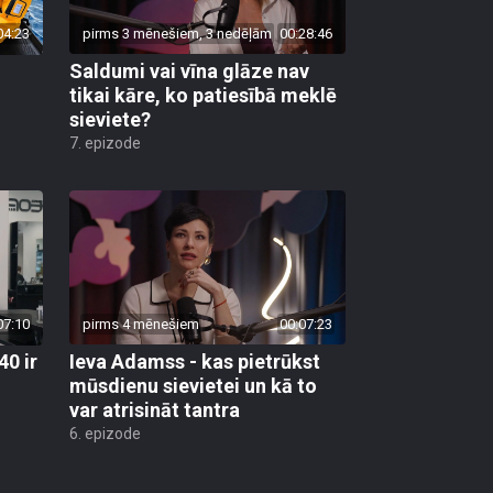
04:23
pirms 3 mēnešiem, 3 nedēļām
00:28:46
Saldumi vai vīna glāze nav
tikai kāre, ko patiesībā meklē
sieviete?
7. epizode
07:10
pirms 4 mēnešiem
00:07:23
40 ir
Ieva Adamss - kas pietrūkst
mūsdienu sievietei un kā to
var atrisināt tantra
6. epizode