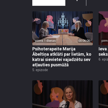
pirms 1 dienas
00:06:06
pirm
Psihoterapeite Marija
Ieva
Ābeltiņa atklāti par lietām, ko
seks
katrai sievietei vajadzētu sev
6. epi
atļauties pusmūžā
5. epizode