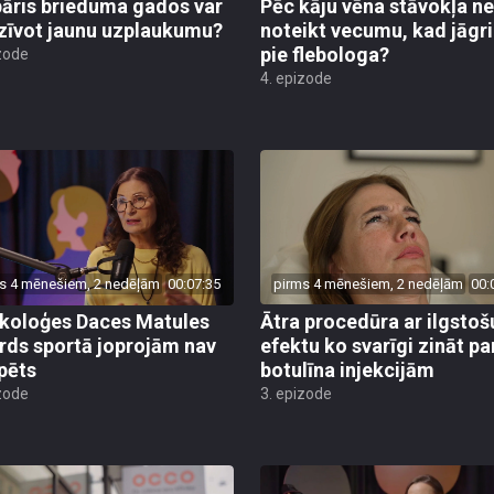
pāris brieduma gados var
Pēc kāju vēna stāvokļa n
zīvot jaunu uzplaukumu?
noteikt vecumu, kad jāgr
pie flebologa?
zode
4. epizode
s 4 mēnešiem, 2 nedēļām
00:07:35
pirms 4 mēnešiem, 2 nedēļām
00:
koloģes Daces Matules
Ātra procedūra ar ilgstoš
rds sportā joprojām nav
efektu ko svarīgi zināt pa
pēts
botulīna injekcijām
zode
3. epizode