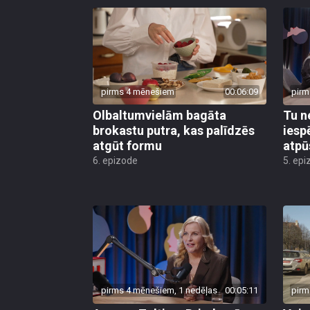
pirms 4 mēnešiem
00:06:09
pirm
Olbaltumvielām bagāta
Tu n
brokastu putra, kas palīdzēs
iesp
atgūt formu
atpū
6. epizode
5. epi
pirms 4 mēnešiem, 1 nedēļas
00:05:11
pirm