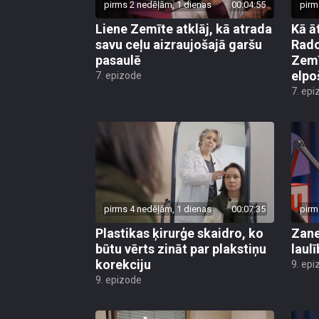
pirms 2 nedēļām, 1 dienas
00:04:55
pirm
Liene Zemīte atklāj, kā atrada
Kā ā
savu ceļu aizraujošajā garšu
Rado
pasaulē
Zemī
elpo
7. epizode
7. epi
pirms 4 nedēļām, 1 dienas
00:07:35
pirm
Plastikas ķirurģe skaidro, ko
Zane
būtu vērts zināt par plakstiņu
laul
korekciju
9. epi
9. epizode