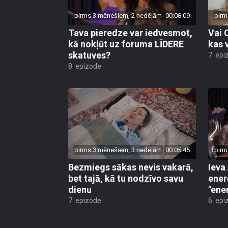
pirms 3 mēnešiem, 2 nedēļām
00:08:09
pirm
Tava pieredze var iedvesmot,
Vai 
kā nokļūt uz foruma LĪDERE
kas 
skatuves?
7. epi
8. epizode
pirms 3 mēnešiem, 3 nedēļām
00:05:45
pirm
Bezmiegs sākas nevis vakarā,
Ieva
bet tajā, kā tu nodzīvo savu
enerģ
dienu
"ene
7. epizode
6. epi