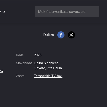
kie
Meklē slavenības, šovus, u.c.
 draudzības formula
Dalies
Gads
2026
Slavenības
Baiba Sipeniece -
Gavare, Rita Paula
kā
Žanrs
Tematiskie TV šovi