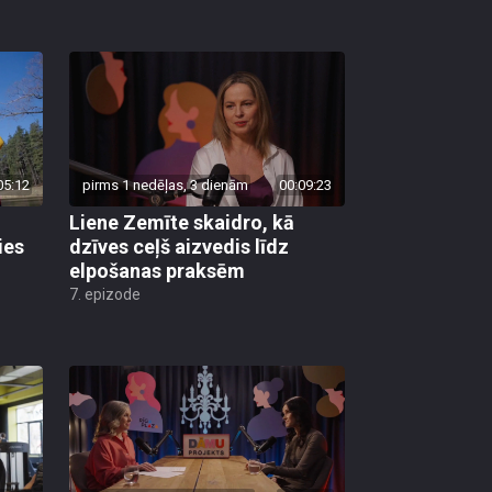
05:12
pirms 1 nedēļas, 3 dienām
00:09:23
Liene Zemīte skaidro, kā
ies
dzīves ceļš aizvedis līdz
elpošanas praksēm
7. epizode