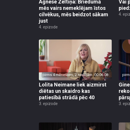
Agnese Zeltiņa: Briedumā
Vai 
mēs vairs nemeklējam īstos
pied
cilvēkus, mēs beidzot sākam
4. epi
just
4. epizode
pirms 4 mēnešiem, 2 nedēļām
00:06:08
pirm
Lolita Neimane liek aizmirst
Gine
diētas un skaidro kas
reko
patiesībā strādā pēc 40
pārs
3. epizode
3. epi