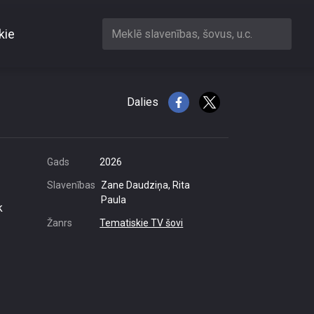
kie
Meklē slavenības, šovus, u.c.
irurģiju
Dalies
Gads
2026
Slavenības
Zane Daudziņa, Rita
Paula
k
Žanrs
Tematiskie TV šovi