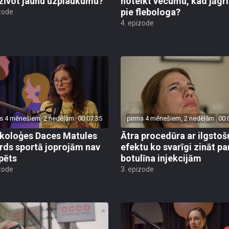
zīvot jaunu uzplaukumu?
noteikt vecumu, kad jāgr
pie flebologa?
zode
4. epizode
s 4 mēnešiem, 2 nedēļām
00:07:35
pirms 4 mēnešiem, 2 nedēļām
00:
koloģes Daces Matules
Ātra procedūra ar ilgstoš
rds sportā joprojām nav
efektu ko svarīgi zināt pa
pēts
botulīna injekcijām
zode
3. epizode