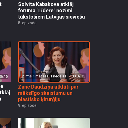
t
Solvita Kabakova atklāj
foruma "Līdere" nozīmi
tūkstošiem Latvijas sieviešu
8. epizode
pirms 1 mēneša, 1 nedēļas
00:02:13
06:15
ie
Zane Daudziņa atklāti par
tklāj
mākslīgo skaistumu un
ā
plastisko ķirurģiju
9. epizode