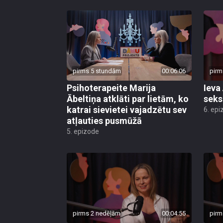
pirms 5 stundām
00:06:06
pirm
Psihoterapeite Marija
Ieva
Ābeltiņa atklāti par lietām, ko
seks
katrai sievietei vajadzētu sev
6. epi
atļauties pusmūžā
5. epizode
pirms 2 nedēļām
00:04:55
pirm