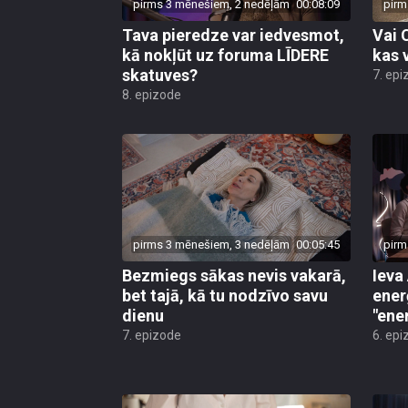
pirms 3 mēnešiem, 2 nedēļām
00:08:09
pirm
Tava pieredze var iedvesmot,
Vai 
kā nokļūt uz foruma LĪDERE
kas 
skatuves?
7. epi
8. epizode
pirms 3 mēnešiem, 3 nedēļām
00:05:45
pirm
Bezmiegs sākas nevis vakarā,
Ieva
bet tajā, kā tu nodzīvo savu
enerģ
dienu
"ene
7. epizode
6. epi