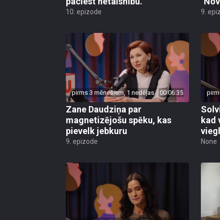
paciest netaisnību."
"Nov
10. epizode
9. epi
pirms 3 mēnešiem, 1 nedēļas
00:06:35
pirm
Zane Daudziņa par
Solv
magnetizējošu spēku, kas
kad 
pievelk jebkuru
viegl
9. epizode
None