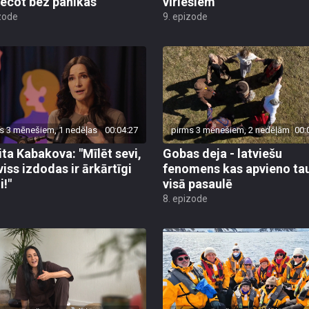
ecot bez panikas"
vīriešiem
zode
9. epizode
s 3 mēnešiem, 1 nedēļas
00:04:27
pirms 3 mēnešiem, 2 nedēļām
00:
ita Kabakova: "Mīlēt sevi,
Gobas deja - latviešu
viss izdodas ir ārkārtīgi
fenomens kas apvieno ta
i!"
visā pasaulē
8. epizode