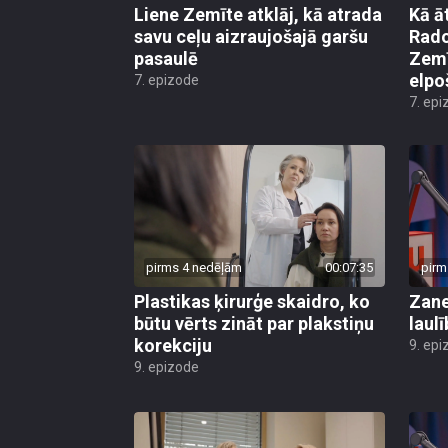
Liene Zemīte atklāj, kā atrada
Kā ā
savu ceļu aizraujošajā garšu
Rado
pasaulē
Zemī
elpo
7. epizode
7. epi
pirms 4 nedēļām
00:07:35
pirm
Plastikas ķirurģe skaidro, ko
Zane
būtu vērts zināt par plakstiņu
laul
korekciju
9. epi
9. epizode