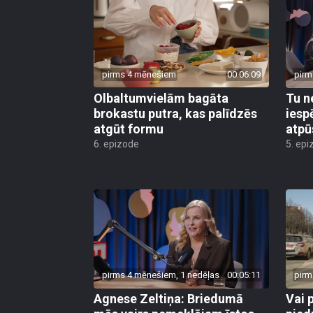
pirms 4 mēnešiem
00:06:09
pirm
Olbaltumvielām bagāta
Tu n
brokastu putra, kas palīdzēs
iesp
atgūt formu
atpū
6. epizode
5. epi
pirms 4 mēnešiem, 1 nedēļas
00:05:11
pirm
Agnese Zeltiņa: Briedumā
Vai 