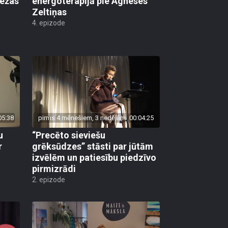
iežas
energoterapijā pie Agneses
Zeltiņas
4. epizode
05:38
pirms 4 mēnešiem, 3 nedēļām
00:04:25
u
“Precēto sieviešu
r
grēksūdzes” stāsti par jūtām
izvēlēm un patiesību piedzīvo
pirmizrādi
2. epizode