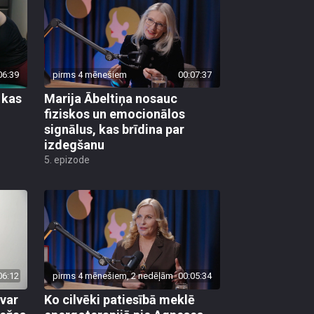
06:39
pirms 4 mēnešiem
00:07:37
 kas
Marija Ābeltiņa nosauc
fiziskos un emocionālos
signālus, kas brīdina par
izdegšanu
5. epizode
06:12
pirms 4 mēnešiem, 2 nedēļām
00:05:34
evar
Ko cilvēki patiesībā meklē