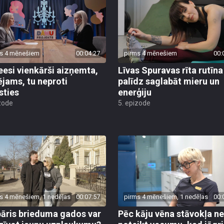
s 4 mēnešiem
00:04:27
pirms 4 mēnešiem
00:
eesi vienkārši aizņemta,
Līvas Spuravas rīta rutīna
ējams, tu neproti
palīdz saglabāt mieru un
sties
enerģiju
zode
5. epizode
s 4 mēnešiem, 1 nedēļas
00:07:57
pirms 4 mēnešiem, 1 nedēļas
00:
pāris brieduma gados var
Pēc kāju vēna stāvokļa n