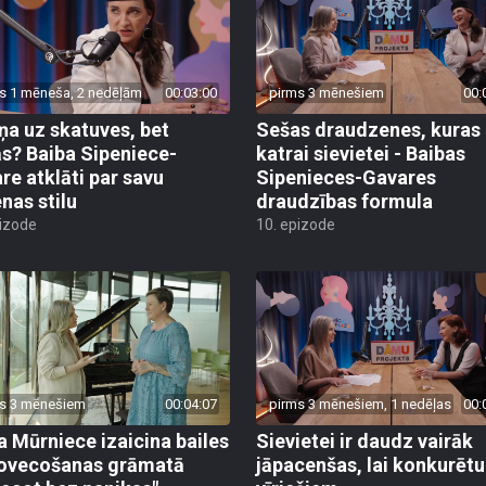
s 1 mēneša, 2 nedēļām
00:03:00
pirms 3 mēnešiem
00:
ņa uz skatuves, bet
Sešas draudzenes, kuras
s? Baiba Sipeniece-
katrai sievietei - Baibas
re atklāti par savu
Sipenieces-Gavares
enas stilu
draudzības formula
pizode
10. epizode
s 3 mēnešiem
00:04:07
pirms 3 mēnešiem, 1 nedēļas
00:
a Mūrniece izaicina bailes
Sievietei ir daudz vairāk
ovecošanas grāmatā
jāpacenšas, lai konkurētu