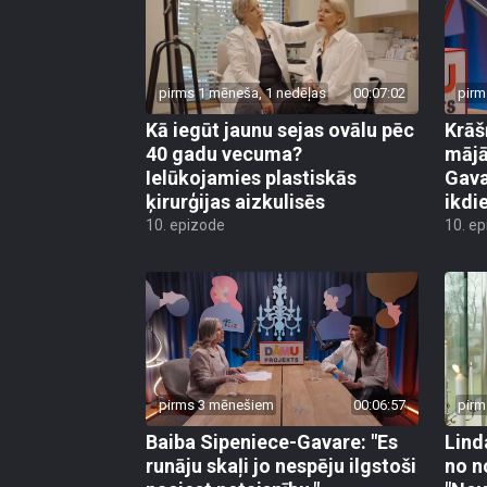
pirms 1 mēneša, 1 nedēļas
00:07:02
pirm
Kā iegūt jaunu sejas ovālu pēc
Krāš
40 gadu vecuma?
mājā
Ielūkojamies plastiskās
Gava
ķirurģijas aizkulisēs
ikdi
10. epizode
10. e
pirms 3 mēnešiem
00:06:57
pirm
Baiba Sipeniece-Gavare: "Es
Lind
runāju skaļi jo nespēju ilgstoši
no n