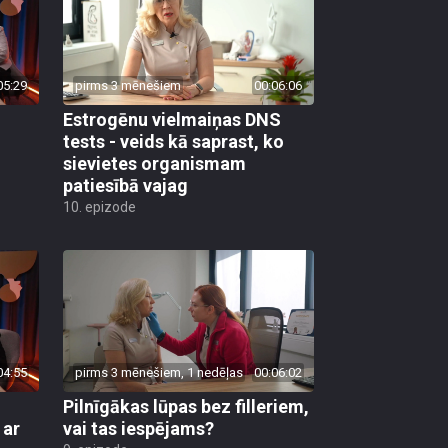
05:29
pirms 3 mēnešiem
00:06:06
Estrogēnu vielmaiņas DNS
tests - veids kā saprast, ko
sievietes organismam
patiesībā vajag
10. epizode
04:55
pirms 3 mēnešiem, 1 nedēļas
00:06:02
Pilnīgākas lūpas bez filleriem,
 ar
vai tas iespējams?