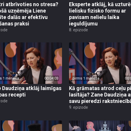
tri atbrīvoties no stresa?
Eksperte atklāj, kā uzturē
šā uzņēmēja Liene
lielisku fizisko formu ar
te dalās ar efektīvu
pavisam nelielu laika
šanas praksi
ieguldījumu
zode
8. epizode
s 1 mēneša
00:04:03
pirms 1 mēneša
00:
 Daudziņa atklāj laimīgas
Kā grāmatas atrod ceļu p
ības recepti
lasītāja? Zane Daudziņa a
savu pieredzi rakstniecīb
zode
9. epizode