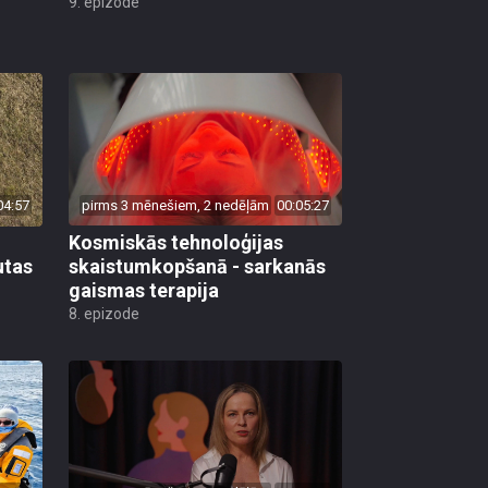
9. epizode
04:57
pirms 3 mēnešiem, 2 nedēļām
00:05:27
Kosmiskās tehnoloģijas
utas
skaistumkopšanā - sarkanās
gaismas terapija
8. epizode