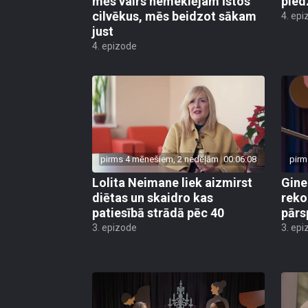
mēs vairs nemeklējam īstos
pied
cilvēkus, mēs beidzot sākam
4. epi
just
4. epizode
pirms 4 mēnešiem, 2 nedēļām
00:06:08
pirm
Lolita Neimane liek aizmirst
Gine
diētas un skaidro kas
reko
patiesībā strādā pēc 40
pārs
3. epizode
3. epi