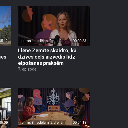
05:12
pirms 1 nedēļas, 2 dienām
00:09:23
Liene Zemīte skaidro, kā
ies
dzīves ceļš aizvedis līdz
elpošanas praksēm
7. epizode
06:09
pirms 3 nedēļām, 2 dienām
00:04:18