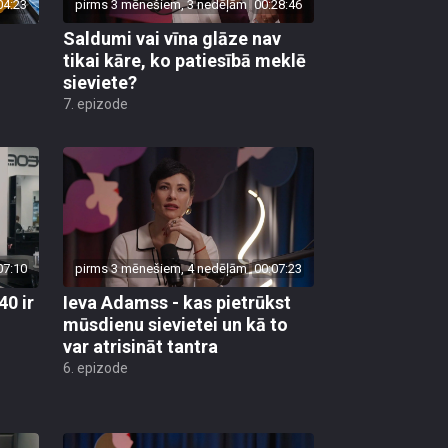
04:23
pirms 3 mēnešiem, 3 nedēļām
00:28:46
Saldumi vai vīna glāze nav
tikai kāre, ko patiesībā meklē
sieviete?
7. epizode
07:10
pirms 3 mēnešiem, 4 nedēļām
00:07:23
40 ir
Ieva Adamss - kas pietrūkst
mūsdienu sievietei un kā to
var atrisināt tantra
6. epizode