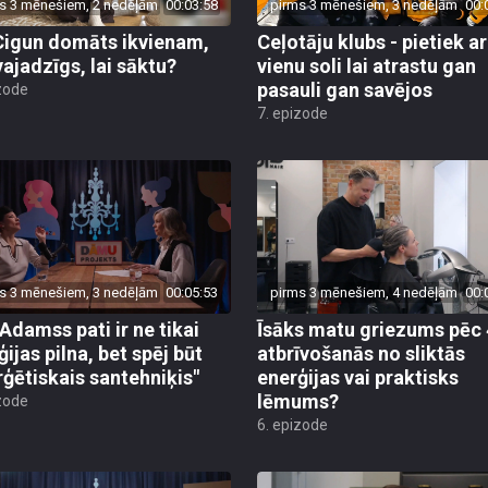
s 3 mēnešiem, 2 nedēļām
00:03:58
pirms 3 mēnešiem, 3 nedēļām
00:
Cigun domāts ikvienam,
Ceļotāju klubs - pietiek ar
vajadzīgs, lai sāktu?
vienu soli lai atrastu gan
pasauli gan savējos
zode
7. epizode
s 3 mēnešiem, 3 nedēļām
00:05:53
pirms 3 mēnešiem, 4 nedēļām
00:
 Adamss pati ir ne tikai
Īsāks matu griezums pēc 
ijas pilna, bet spēj būt
atbrīvošanās no sliktās
rģētiskais santehniķis"
enerģijas vai praktisks
lēmums?
zode
6. epizode