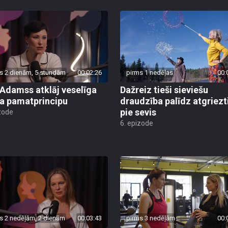
s 2 dienām, 5 stundām
00:02:26
pirms 1 nedēļas
00:
 Adamss atklāj veselīga
Dažreiz tieši sieviešu
a pamatprincipu
draudzība palīdz atgriezt
pie sevis
zode
6. epizode
s 2 nedēļām, 2 dienām
00:03:43
pirms 3 nedēļām
00: