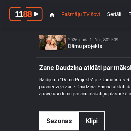
Pašmāju TV šovi
Seriāli
F
Zane Da
2026. gada 1. jūlijs, S02 E09
Dāmu projekts
Zane Daudziņa atklāti par māksl
Raidījumā "Dāmu Projekts" pie žurnālistes Ri
pasniedzēja Zane Daudziņa. Sarunā atklāti dām
apsvērusi domu par acu plakstiņu plastiskā o
Sezonas
Klipi