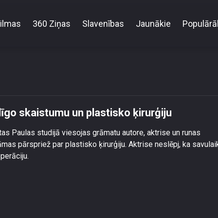
ilmas
360 Ziņas
Slavenības
Jaunākie
Populārā
udziņa atklāti par mākslīgo skaistumu un plastisko ķ
īgo skaistumu un plastisko ķirurģiju
tas Paulas studijā viesojas grāmatu autore, aktrise un runas
as pārspriež par plastisko ķirurģiju. Aktrise neslēpj, ka savulai
perāciju.