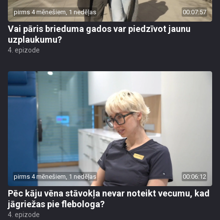
pirms 4 mēnešiem, 1 nedēļas
00:07:57
Vai pāris brieduma gados var piedzīvot jaunu
uzplaukumu?
4. epizode
pirms 4 mēnešiem, 1 nedēļas
00:06:12
Pēc kāju vēna stāvokļa nevar noteikt vecumu, kad
jāgriežas pie flebologa?
4. epizode