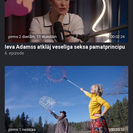
pirms 2 dienām, 11 stundām
00:02:26
Ieva Adamss atklāj veselīga seksa pamatprincipu
6. epizode
pirms 1 nedēļas
00:05:12