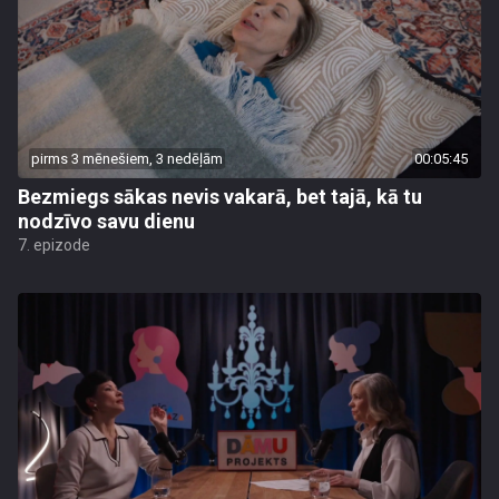
pirms 3 mēnešiem, 3 nedēļām
00:05:45
Bezmiegs sākas nevis vakarā, bet tajā, kā tu
nodzīvo savu dienu
7. epizode