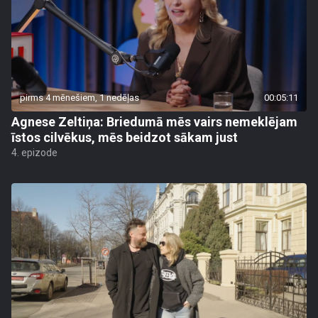
pirms 4 mēnešiem, 1 nedēļas
00:05:11
Agnese Zeltiņa: Briedumā mēs vairs nemeklējam
īstos cilvēkus, mēs beidzot sākam just
4. epizode