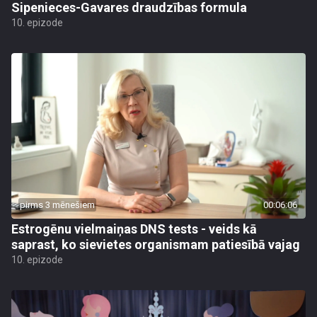
Sipenieces-Gavares draudzības formula
10. epizode
pirms 3 mēnešiem
00:06:06
Estrogēnu vielmaiņas DNS tests - veids kā
saprast, ko sievietes organismam patiesībā vajag
10. epizode