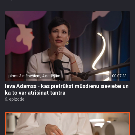
pirms 3 mēnešiem, 4 nedēļām
00:07:23
Ieva Adamss - kas pietrūkst mūsdienu sievietei un
kā to var atrisināt tantra
6. epizode