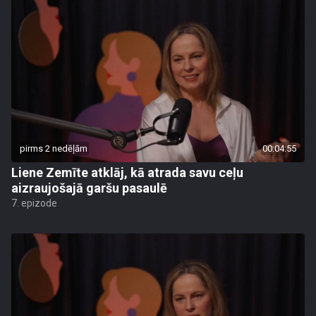
pirms 2 nedēļām
00:04:55
Liene Zemīte atklāj, kā atrada savu ceļu
aizraujošajā garšu pasaulē
7. epizode