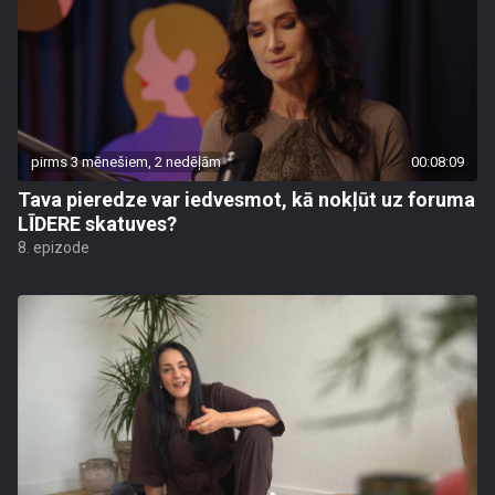
pirms 3 mēnešiem, 2 nedēļām
00:08:09
Tava pieredze var iedvesmot, kā nokļūt uz foruma
LĪDERE skatuves?
8. epizode