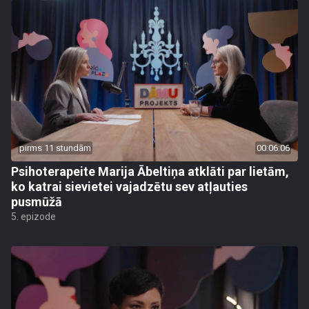
pirms 11 stundām
00:06:06
Psihoterapeite Marija Ābeltiņa atklāti par lietām,
ko katrai sievietei vajadzētu sev atļauties
pusmūžā
5. epizode