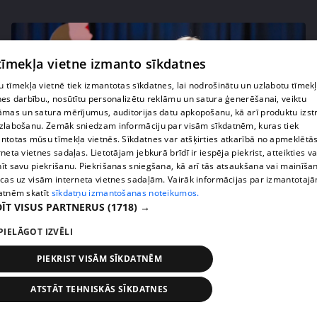
 tīmekļa vietne izmanto sīkdatnes
 tīmekļa vietnē tiek izmantotas sīkdatnes, lai nodrošinātu un uzlabotu tīmek
nes darbību., nosūtītu personalizētu reklāmu un satura ģenerēšanai, veiktu
āmas un satura mērījumus, auditorijas datu apkopošanu, kā arī produktu izst
zlabošanu. Zemāk sniedzam informāciju par visām sīkdatnēm, kuras tiek
ntotas mūsu tīmekļa vietnēs. Sīkdatnes var atšķirties atkarībā no apmeklētā
rneta vietnes sadaļas. Lietotājam jebkurā brīdī ir iespēja piekrist, atteikties va
īt savu piekrišanu. Piekrišanas sniegšana, kā arī tās atsaukšana vai mainīša
pirms 4 mēnešiem, 2 nedēļām
00:05:34
ecas uz visām interneta vietnes sadaļām. Vairāk informācijas par izmantotaj
atnēm skatīt
sīkdatņu izmantošanas noteikumos.
Ko cilvēki patiesībā meklē energoterapijā pie
ĪT VISUS PARTNERUS
(1718) →
Agneses Zeltiņas
4. epizode
PIELĀGOT IZVĒLI
PIEKRIST VISĀM SĪKDATNĒM
ATSTĀT TEHNISKĀS SĪKDATNES