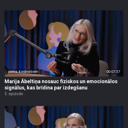
pirms 4 mēnešiem
00:07:37
Marija Ābeltiņa nosauc fiziskos un emocionālos
signālus, kas brīdina par izdegšanu
5. epizode