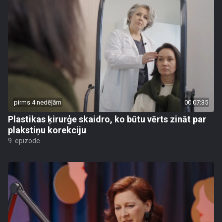
pirms 4 nedēļām
00:07:35
Plastikas ķirurģe skaidro, ko būtu vērts zināt par
plakstiņu korekciju
9. epizode