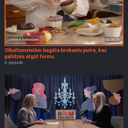
pirms 4 mēnešiem
00:06:09
Olbaltumvielām bagāta brokastu putra, kas
palīdzēs atgūt formu
6. epizode