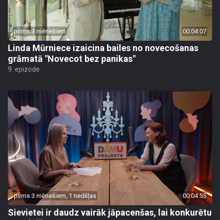
pirms 3 mēnešiem
00:04:07
Linda Mūrniece izaicina bailes no novecošanas
grāmatā "Novecot bez panikas"
9. epizode
pirms 3 mēnešiem, 1 nedēļas
00:04:55
Sievietei ir daudz vairāk jāpacenšas, lai konkurētu