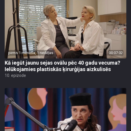
pirms 1 mēneša, 1 nedēļas
00:07:02
Kā iegūt jaunu sejas ovālu pēc 40 gadu vecuma?
Ielūkojamies plastiskās ķirurģijas aizkulisēs
10. epizode