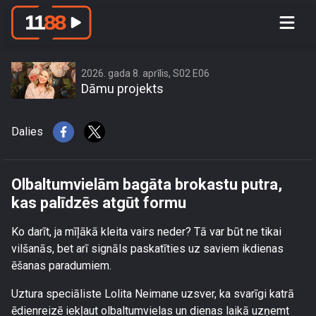
Olbaltumvielām bagāta brokastu putra,
kas palīdzēs atgūt formu
2026. gada 8. aprīlis, S02 E06
Dāmu projekts
Dalies
Olbaltumvielām bagāta brokastu putra,
kas palīdzēs atgūt formu
Ko darīt, ja mīļākā kleita vairs neder? Tā var būt ne tikai
vilšanās, bet arī signāls paskatīties uz saviem ikdienas
ēšanas paradumiem.
Uztura speciāliste Lolita Neimane uzsver, ka svarīgi katrā
ēdienreizē iekļaut olbaltumvielas un dienas laikā uzņemt