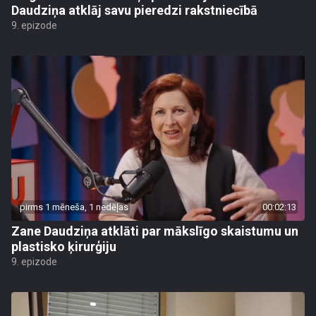
Daudziņa atklāj savu pieredzi rakstniecībā
9. epizode
pirms 1 mēneša, 1 nedēļas
00:02:13
Zane Daudziņa atklāti par mākslīgo skaistumu un
plastisko ķirurģiju
9. epizode