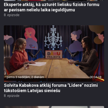
Eksperte atklāj, kā uzturēt lielisku fizisko formu
ar pavisam nelielu laika ieguldījumu
8. epizode
pirms 3 nedēļām, 2 dienām
00:04:18
Solvita Kabakova atklāj foruma "Līdere" nozīmi
tūkstošiem Latvijas sieviešu
8. epizode