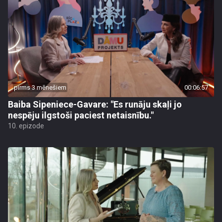
pirms 3 mēnešiem
00:06:57
Baiba Sipeniece-Gavare: "Es runāju skaļi jo
nespēju ilgstoši paciest netaisnību."
10. epizode