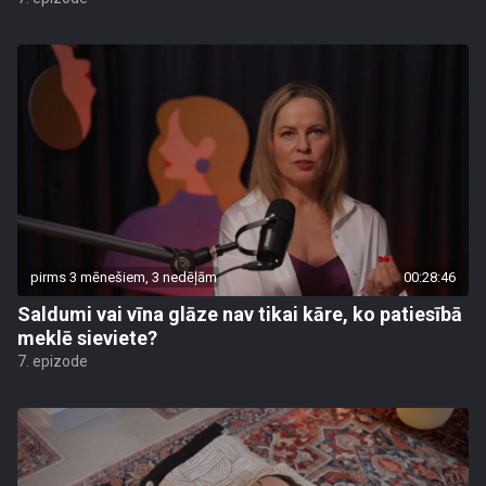
pirms 3 mēnešiem, 3 nedēļām
00:28:46
Saldumi vai vīna glāze nav tikai kāre, ko patiesībā
meklē sieviete?
7. epizode