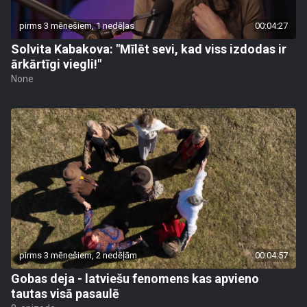
pirms 3 mēnešiem, 1 nedēļas
00:04:27
Solvita Kabakova: "Mīlēt sevi, kad viss izdodas ir
ārkārtīgi viegli!"
None
pirms 3 mēnešiem, 2 nedēļām
00:04:57
Gobas deja - latviešu fenomens kas apvieno
tautas visā pasaulē