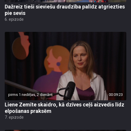
Dažreiz tieši sieviešu draudzība palīdz atgriezties
pie sevis
6. epizode
pirms 1 nedēļas, 2 dienām
00:09:23
Liene Zemīte skaidro, kā dzīves ceļš aizvedis līdz
elpošanas praksēm
7. epizode