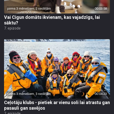
pirms 3 mēnešiem, 2 nedēļām
00:03:58
Vai Cigun domāts ikvienam, kas vajadzīgs, lai
sāktu?
7. epizode
pirms 3 mēnešiem, 3 nedēļām
00:04:23
Ceļotāju klubs - pietiek ar vienu soli lai atrastu gan
pasauli gan savējos
7. epizode