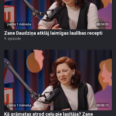
pirms 1 mēneša
00:04:03
Zane Daudziņa atklāj laimīgas laulības recepti
9. epizode
pirms 1 mēneša
00:06:15
Kā grāmatas atrod ceļu pie lasītāja? Zane