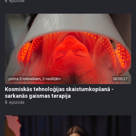
8. epizode
pirms 3 mēnešiem, 2 nedēļām
00:05:27
Kosmiskās tehnoloģijas skaistumkopšanā -
sarkanās gaismas terapija
8. epizode