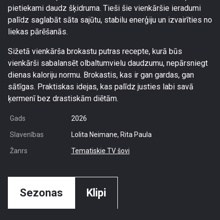
pietiekami daudz šķidruma. Tieši šie vienkāršie ieradumi
palīdz saglabāt sāta sajūtu, stabilu enerģiju un izvairīties no
liekas pārēšanās.
Sižetā vienkārša brokastu putras recepte, kurā būs
vienkārši sabalansēt olbaltumvielu daudzumu, nepārsniegt
dienas kaloriju normu. Brokastis, kas ir gan gardas, gan
sātīgas. Praktiskas idejas, kas palīdz justies labi savā
ķermenī bez drastiskām diētām.
Gads
2026
Slavenības
Lolita Neimane, Rita Paula
Žanrs
Tematiskie TV šovi
Sezonas
Klipi