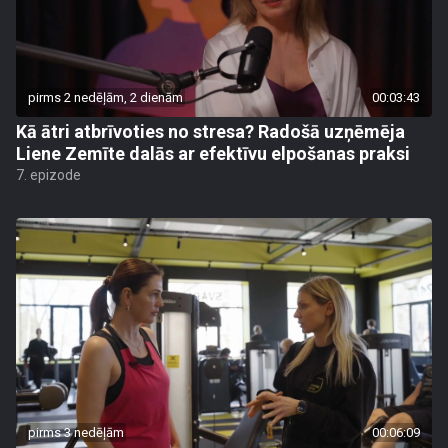
pirms 2 nedēļām, 2 dienām
00:03:43
Kā ātri atbrīvoties no stresa? Radošā uzņēmēja
Liene Zemīte dalās ar efektīvu elpošanas praksi
7. epizode
pirms 3 nedēļām
00:06:09