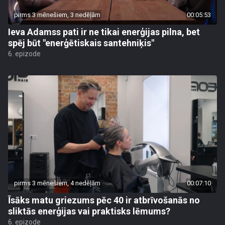
pirms 3 mēnešiem, 3 nedēļām
00:05:53
Ieva Adamss pati ir ne tikai enerģijas pilna, bet
spēj būt "enerģētiskais santehniķis"
6. epizode
pirms 3 mēnešiem, 4 nedēļām
00:07:10
Īsāks matu griezums pēc 40 ir atbrīvošanās no
sliktās enerģijas vai praktisks lēmums?
6. epizode