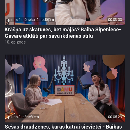
pirms 1 mēneša, 2 nedēļām
00:03:00
Krāšņa uz skatuves, bet mājās? Baiba Sipeniece-
Gavare atklāti par savu ikdienas stilu
10. epizode
pirms 3 mēnešiem
00:05:29
Sešas draudzenes, kuras katrai sievietei - Baibas