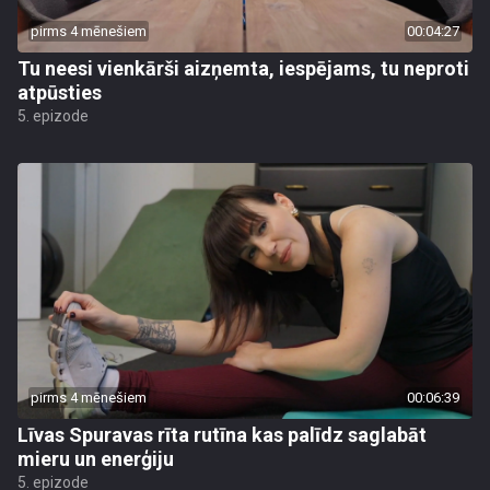
pirms 4 mēnešiem
00:04:27
Tu neesi vienkārši aizņemta, iespējams, tu neproti
atpūsties
5. epizode
pirms 4 mēnešiem
00:06:39
Līvas Spuravas rīta rutīna kas palīdz saglabāt
mieru un enerģiju
5. epizode