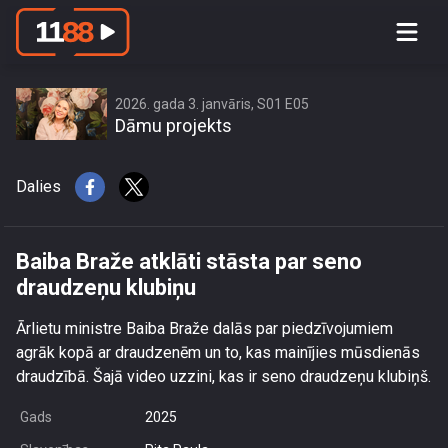
Baiba Braže atklāti stāsta par seno
draudzeņu klubiņu
2026. gada 3. janvāris, S01 E05
Dāmu projekts
Dalies
Baiba Braže atklāti stāsta par seno
draudzeņu klubiņu
Ārlietu ministre Baiba Braže dalās par piedzīvojumiem
agrāk kopā ar draudzenēm un to, kas mainījies mūsdienās
draudzībā. Šajā video uzzini, kas ir seno draudzeņu klubiņš.
Gads
2025