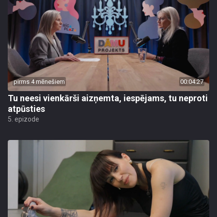
pirms 4 mēnešiem
00:04:27
Tu neesi vienkārši aizņemta, iespējams, tu neproti
atpūsties
5. epizode