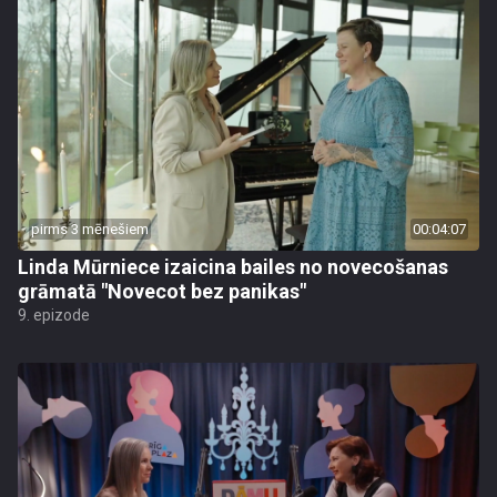
pirms 3 mēnešiem
00:04:07
Linda Mūrniece izaicina bailes no novecošanas
grāmatā "Novecot bez panikas"
9. epizode