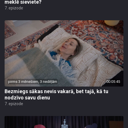
meklē sieviete?
7. epizode
pirms 3 mēnešiem, 3 nedēļām
00:05:45
Bezmiegs sākas nevis vakarā, bet tajā, kā tu
nodzīvo savu dienu
7. epizode