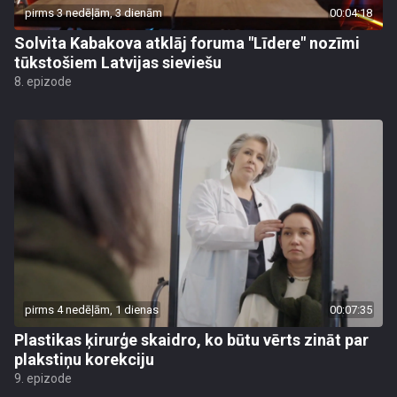
pirms 3 nedēļām, 3 dienām
00:04:18
Solvita Kabakova atklāj foruma "Līdere" nozīmi
tūkstošiem Latvijas sieviešu
8. epizode
pirms 4 nedēļām, 1 dienas
00:07:35
Plastikas ķirurģe skaidro, ko būtu vērts zināt par
plakstiņu korekciju
9. epizode