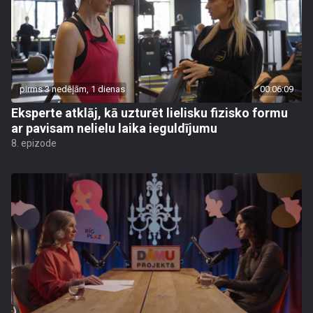
pirms 3 nedēļām, 1 dienas
00:06:09
Eksperte atklāj, kā uzturēt lielisku fizisko formu
ar pavisam nelielu laika ieguldījumu
8. epizode