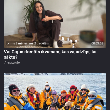
pirms 3 mēnešiem, 2 nedēļām
00:03:58
Vai Cigun domāts ikvienam, kas vajadzīgs, lai
sāktu?
7. epizode