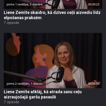
pirms 1 nedēļas, 3 dienām
00:09:23
Liene Zemīte skaidro, kā dzīves ceļš aizvedis līdz
elpošanas praksēm
7. epizode
pirms 2 nedēļām, 1 dienas
00:04:55
Liene Zemīte atklāj, kā atrada savu ceļu
aizraujošajā garšu pasaulē
7. epizode