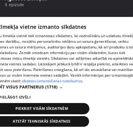
4. epizode
 tīmekļa vietne izmanto sīkdatnes
 tīmekļa vietnē tiek izmantotas sīkdatnes, lai nodrošinātu un uzlabotu tīmek
nes darbību., nosūtītu personalizētu reklāmu un satura ģenerēšanai, veiktu
āmas un satura mērījumus, auditorijas datu apkopošanu, kā arī produktu izst
zlabošanu. Zemāk sniedzam informāciju par visām sīkdatnēm, kuras tiek
ntotas mūsu tīmekļa vietnēs. Sīkdatnes var atšķirties atkarībā no apmeklētā
rneta vietnes sadaļas. Lietotājam jebkurā brīdī ir iespēja piekrist, atteikties va
īt savu piekrišanu. Piekrišanas sniegšana, kā arī tās atsaukšana vai mainīša
ecas uz visām interneta vietnes sadaļām. Vairāk informācijas par izmantotaj
atnēm skatīt
sīkdatņu izmantošanas noteikumos.
pirms 4 mēnešiem, 2 nedēļām
00:06:08
ĪT VISUS PARTNERUS
(1718) →
Lolita Neimane liek aizmirst diētas un skaidro kas
PIELĀGOT IZVĒLI
patiesībā strādā pēc 40
3. epizode
PIEKRIST VISĀM SĪKDATNĒM
ATSTĀT TEHNISKĀS SĪKDATNES