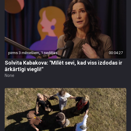
pirms 3 mēnešiem, 1 nedēļas
00:04:27
Solvita Kabakova: "Mīlēt sevi, kad viss izdodas ir
ārkārtīgi viegli!"
None