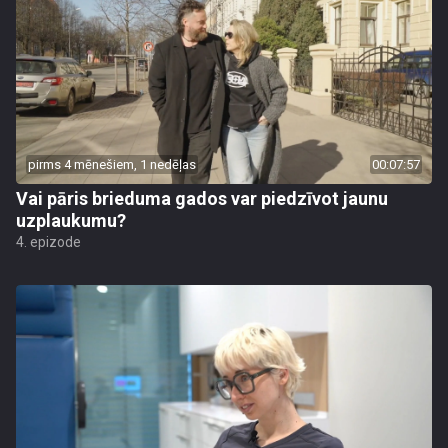
pirms 4 mēnešiem, 1 nedēļas
00:07:57
Vai pāris brieduma gados var piedzīvot jaunu
uzplaukumu?
4. epizode