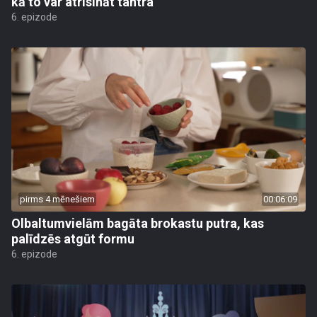
kā to var atrisināt tantra
6. epizode
pirms 4 mēnešiem
00:06:09
Olbaltumvielām bagāta brokastu putra, kas
palīdzēs atgūt formu
6. epizode