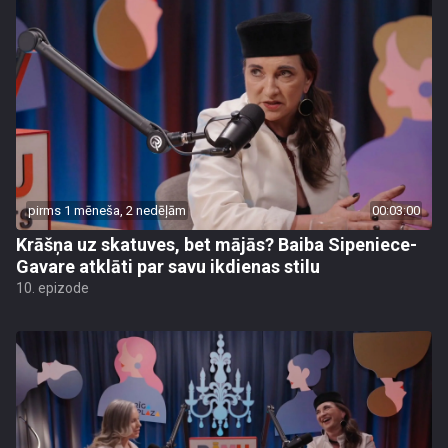
pirms 1 mēneša, 2 nedēļām
00:03:00
Krāšņa uz skatuves, bet mājās? Baiba Sipeniece-
Gavare atklāti par savu ikdienas stilu
10. epizode