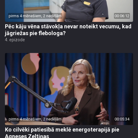
pirms 4 mēnešiem, 2 nedēļām
00:06:12
Pēc kāju vēna stāvokļa nevar noteikt vecumu, kad
jāgriežas pie flebologa?
4. epizode
pirms 4 mēnešiem, 2 nedēļām
00:05:34
Ko cilvēki patiesībā meklē energoterapijā pie
Agneses Zeltiņas