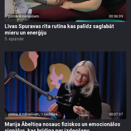
pirms 4 mēnešiem
00:06:39
Līvas Spuravas rīta rutīna kas palīdz saglabāt
mieru un enerģiju
5. epizode
pirms 4 mēnešiem, 1 nedēļas
00:07:37
Marija Ābeltiņa nosauc fiziskos un emocionālos
signālus, kas brīdina par izdegšanu