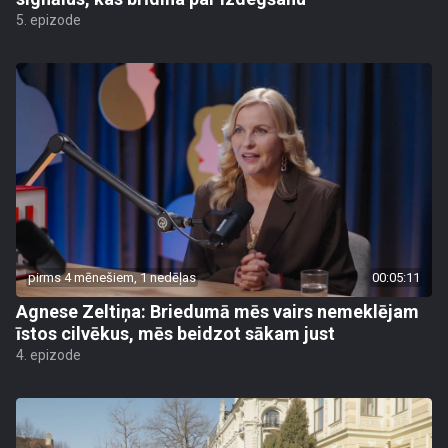
5. epizode
pirms 4 mēnešiem, 1 nedēļas
00:05:11
Agnese Zeltiņa: Briedumā mēs vairs nemeklējam
īstos cilvēkus, mēs beidzot sākam just
4. epizode