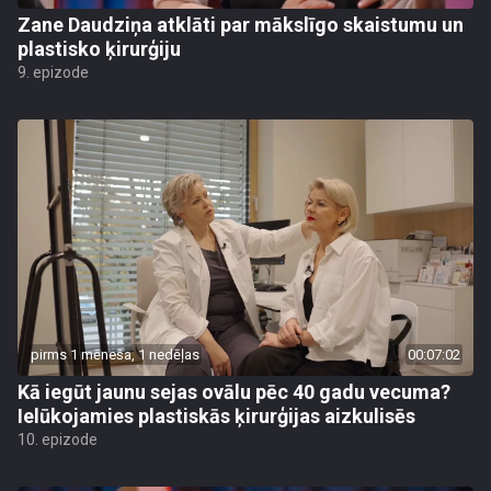
Zane Daudziņa atklāti par mākslīgo skaistumu un
plastisko ķirurģiju
9. epizode
pirms 1 mēneša, 1 nedēļas
00:07:02
Kā iegūt jaunu sejas ovālu pēc 40 gadu vecuma?
Ielūkojamies plastiskās ķirurģijas aizkulisēs
10. epizode