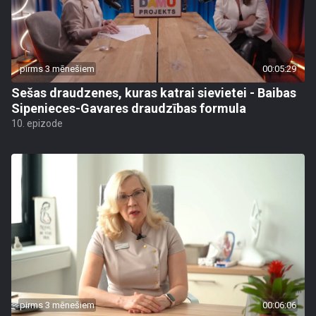
pirms 3 mēnešiem
00:05:29
Sešas draudzenes, kuras katrai sievietei - Baibas
Sipenieces-Gavares draudzības formula
10. epizode
pirms 3 mēnešiem
00:06:06