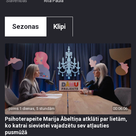
Slavenības
Rita Paula
Sezonas
Klipi
pirms 1 dienas, 5 stundām
00:06:06
Psihoterapeite Marija Ābeltiņa atklāti par lietām,
ko katrai sievietei vajadzētu sev atļauties
pusmūžā