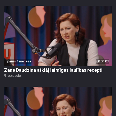
pirms 1 mēneša
00:04:03
Zane Daudziņa atklāj laimīgas laulības recepti
9. epizode