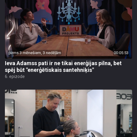
pirms 3 mēnešiem, 3 nedēļām
00:05:53
Ieva Adamss pati ir ne tikai enerģijas pilna, bet
spēj būt "enerģētiskais santehniķis"
6. epizode