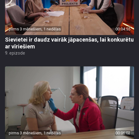
pirms 3 mēnešiem, 1 nedēļas
00:04:55
Sievietei ir daudz vairāk jāpacenšas, lai konkurētu
ar vīriešiem
9. epizode
pirms 3 mēnešiem, 1 nedēļas
00:06:02