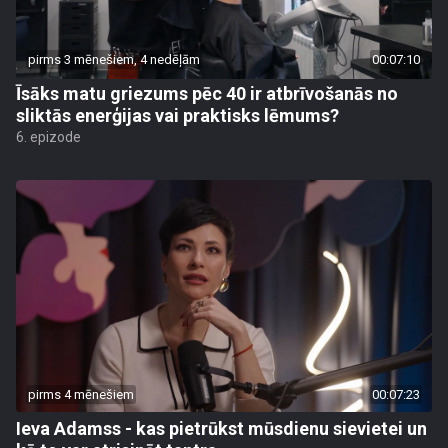
pirms 3 mēnešiem, 4 nedēļām
00:07:10
Īsāks matu griezums pēc 40 ir atbrīvošanās no
sliktās enerģijas vai praktisks lēmums?
6. epizode
pirms 4 mēnešiem
00:07:23
Ieva Adamss - kas pietrūkst mūsdienu sievietei un