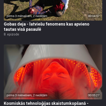
pirms 3 mēnešiem, 2 nedēļām
00:04:57
Gobas deja - latviešu fenomens kas apvieno
tautas visā pasaulē
8. epizode
pirms 3 mēnešiem, 2 nedēļām
00:05:27
Kosmiskās tehnoloģijas skaistumkopšanā -