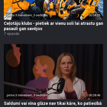
pirms 3 mēnešiem, 3 nedēļām
00:04:23
Ceļotāju klubs - pietiek ar vienu soli lai atrastu gan
pasauli gan savējos
7. epizode
pirms 3 mēnešiem, 3 nedēļām
00:28:46
Saldumi vai vīna glāze nav tikai kāre, ko patiesībā