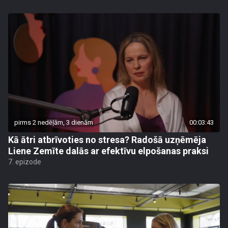
pirms 2 nedēļām, 3 dienām
00:03:43
Kā ātri atbrīvoties no stresa? Radošā uzņēmēja
Liene Zemīte dalās ar efektīvu elpošanas praksi
7. epizode