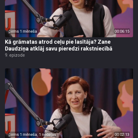
pirms 1 mēneša
00:06:15
Kā grāmatas atrod ceļu pie lasītāja? Zane
Daudziņa atklāj savu pieredzi rakstniecībā
9. epizode
pirms 1 mēneša, 1 nedēļas
00:02:13