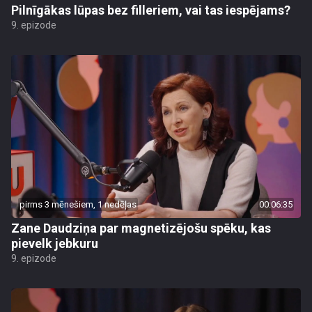
Pilnīgākas lūpas bez filleriem, vai tas iespējams?
9. epizode
pirms 3 mēnešiem, 1 nedēļas
00:06:35
Zane Daudziņa par magnetizējošu spēku, kas
pievelk jebkuru
9. epizode