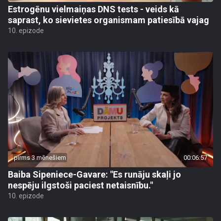
Estrogēnu vielmaiņas DNS tests - veids kā
saprast, ko sievietes organismam patiesībā vajag
10. epizode
pirms 3 mēnešiem
00:06:57
Baiba Sipeniece-Gavare: "Es runāju skaļi jo
nespēju ilgstoši paciest netaisnību."
10. epizode