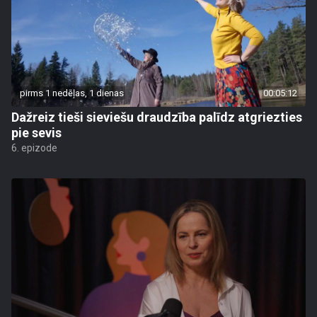
pirms 1 nedēļas, 1 dienas
00:05:12
Dažreiz tieši sieviešu draudzība palīdz atgriezties
pie sevis
6. epizode