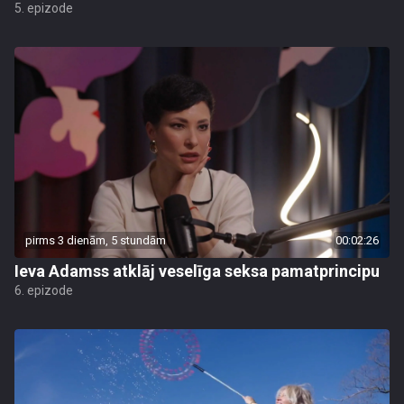
5. epizode
pirms 3 dienām, 5 stundām
00:02:26
Ieva Adamss atklāj veselīga seksa pamatprincipu
6. epizode