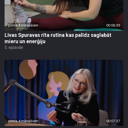
pirms 4 mēnešiem
00:06:39
Līvas Spuravas rīta rutīna kas palīdz saglabāt
mieru un enerģiju
5. epizode
pirms 4 mēnešiem
00:07:37