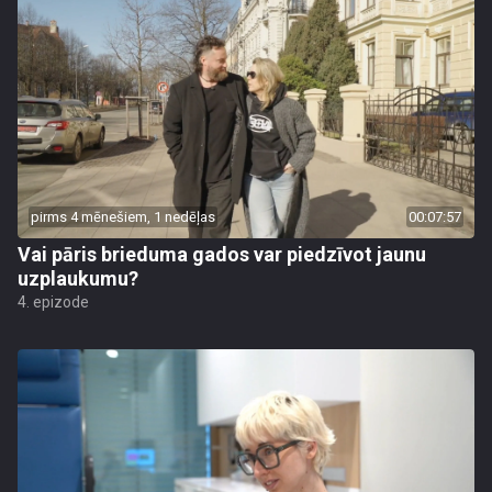
pirms 4 mēnešiem, 1 nedēļas
00:07:57
Vai pāris brieduma gados var piedzīvot jaunu
uzplaukumu?
4. epizode