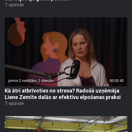
7. epizode
pirms 2 nedēļām, 2 dienām
00:03:43
Kā ātri atbrīvoties no stresa? Radošā uzņēmēja
Liene Zemīte dalās ar efektīvu elpošanas praksi
7. epizode