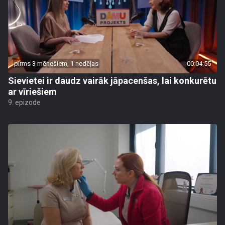
pirms 3 mēnešiem, 1 nedēļas
00:04:55
Sievietei ir daudz vairāk jāpacenšas, lai konkurētu
ar vīriešiem
9. epizode