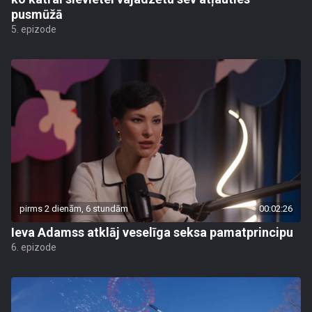
pusmūžā
5. epizode
pirms 2 dienām, 6 stundām
00:02:26
Ieva Adamss atklāj veselīga seksa pamatprincipu
6. epizode