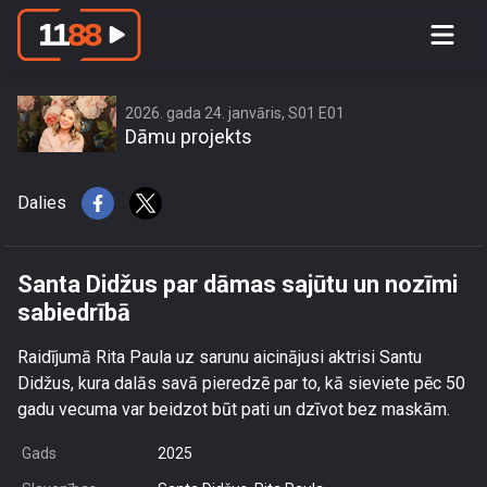
Santa Didžus par dāmas sajūtu un
nozīmi sabiedrībā
2026. gada 24. janvāris, S01 E01
Dāmu projekts
Dalies
Santa Didžus par dāmas sajūtu un nozīmi
sabiedrībā
Raidījumā Rita Paula uz sarunu aicinājusi aktrisi Santu
Didžus, kura dalās savā pieredzē par to, kā sieviete pēc 50
gadu vecuma var beidzot būt pati un dzīvot bez maskām.
Gads
2025