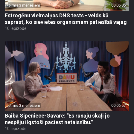
pirms 3 mēnešiem
00:06:06
Estrogēnu vielmaiņas DNS tests - veids kā
saprast, ko sievietes organismam patiesībā vajag
10. epizode
pirms 3 mēnešiem
00:06:57
Baiba Sipeniece-Gavare: "Es runāju skaļi jo
nespēju ilgstoši paciest netaisnību."
10. epizode