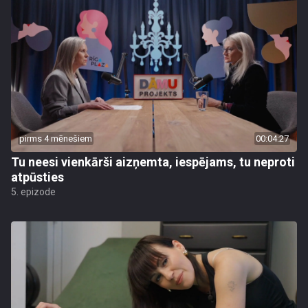
pirms 4 mēnešiem
00:04:27
Tu neesi vienkārši aizņemta, iespējams, tu neproti
atpūsties
5. epizode