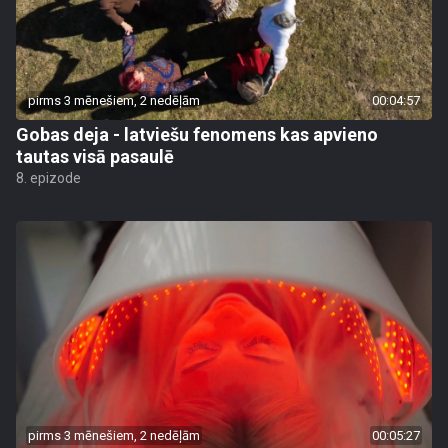
pirms 3 mēnešiem, 2 nedēļām
00:04:57
Gobas deja - latviešu fenomens kas apvieno
tautas visā pasaulē
8. epizode
pirms 3 mēnešiem, 2 nedēļām
00:05:27