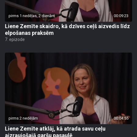
pirms 1 nedēļas, 2 dienām
00:09:23
Liene Zemīte skaidro, kā dzīves ceļš aizvedis līdz
elpošanas praksēm
7. epizode
pirms 2 nedēļām
00:04:55
Liene Zemīte atklāj, kā atrada savu ceļu
aizraujošajā garšu pasaulē