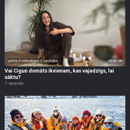
pirms 3 mēnešiem, 2 nedēļām
00:03:58
Vai Cigun domāts ikvienam, kas vajadzīgs, lai
sāktu?
7. epizode