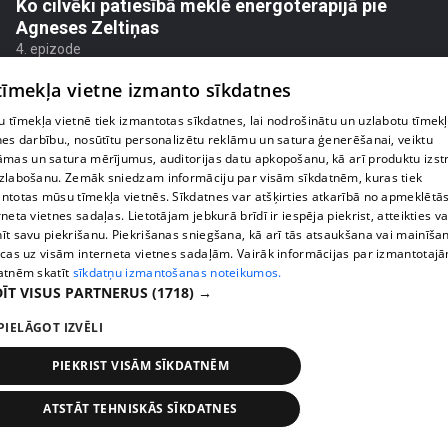
Ko cilvēki patiesībā meklē energoterapijā pie
Agneses Zeltiņas
4. epizode
 tīmekļa vietne izmanto sīkdatnes
 tīmekļa vietnē tiek izmantotas sīkdatnes, lai nodrošinātu un uzlabotu tīmek
nes darbību., nosūtītu personalizētu reklāmu un satura ģenerēšanai, veiktu
āmas un satura mērījumus, auditorijas datu apkopošanu, kā arī produktu izst
zlabošanu. Zemāk sniedzam informāciju par visām sīkdatnēm, kuras tiek
ntotas mūsu tīmekļa vietnēs. Sīkdatnes var atšķirties atkarībā no apmeklētā
rneta vietnes sadaļas. Lietotājam jebkurā brīdī ir iespēja piekrist, atteikties va
īt savu piekrišanu. Piekrišanas sniegšana, kā arī tās atsaukšana vai mainīša
ecas uz visām interneta vietnes sadaļām. Vairāk informācijas par izmantotaj
atnēm skatīt
sīkdatņu izmantošanas noteikumos.
ĪT VISUS PARTNERUS
(1718) →
pirms 4 mēnešiem, 2 nedēļām
00:06:08
PIELĀGOT IZVĒLI
Lolita Neimane liek aizmirst diētas un skaidro kas
patiesībā strādā pēc 40
PIEKRIST VISĀM SĪKDATNĒM
3. epizode
ATSTĀT TEHNISKĀS SĪKDATNES