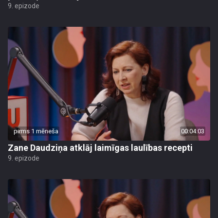
9. epizode
pirms 1 mēneša
00:04:03
Zane Daudziņa atklāj laimīgas laulības recepti
9. epizode