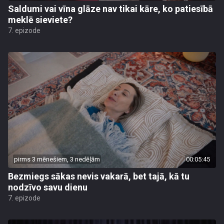
Saldumi vai vīna glāze nav tikai kāre, ko patiesībā
meklē sieviete?
7. epizode
pirms 3 mēnešiem, 3 nedēļām
00:05:45
Bezmiegs sākas nevis vakarā, bet tajā, kā tu
nodzīvo savu dienu
7. epizode