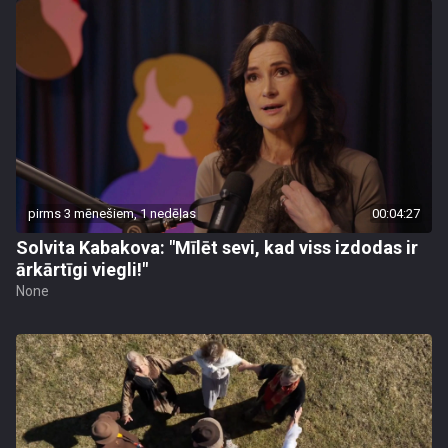
pirms 3 mēnešiem, 1 nedēļas
00:04:27
Solvita Kabakova: "Mīlēt sevi, kad viss izdodas ir
ārkārtīgi viegli!"
None