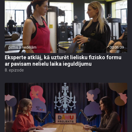
pirms 3 nedēļām
00:06:09
Eksperte atklāj, kā uzturēt lielisku fizisko formu
ar pavisam nelielu laika ieguldījumu
8. epizode