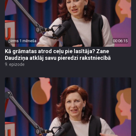
pirms 1 mēneša
00:06:15
Kā grāmatas atrod ceļu pie lasītāja? Zane
Daudziņa atklāj savu pieredzi rakstniecībā
9. epizode