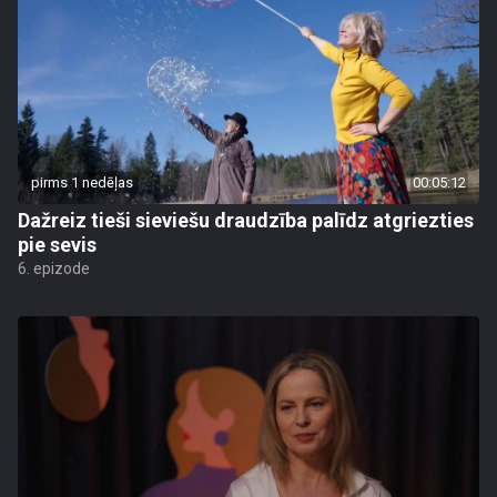
pirms 1 nedēļas
00:05:12
Dažreiz tieši sieviešu draudzība palīdz atgriezties
pie sevis
6. epizode