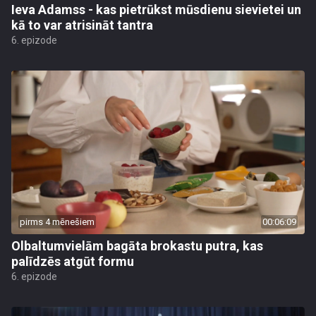
Ieva Adamss - kas pietrūkst mūsdienu sievietei un
kā to var atrisināt tantra
6. epizode
pirms 4 mēnešiem
00:06:09
Olbaltumvielām bagāta brokastu putra, kas
palīdzēs atgūt formu
6. epizode