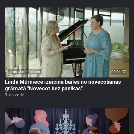
pirms 3 mēnešiem
00:04:07
Linda Mūrniece izaicina bailes no novecošanas
grāmatā "Novecot bez panikas"
9. epizode