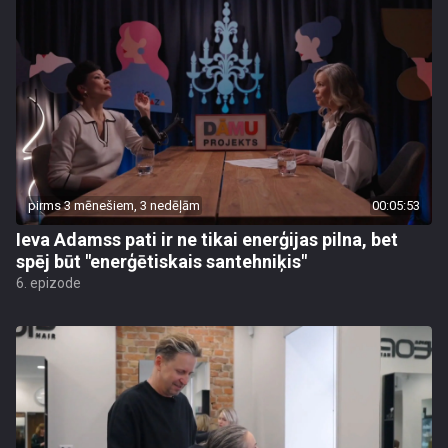
pirms 3 mēnešiem, 3 nedēļām
00:05:53
Ieva Adamss pati ir ne tikai enerģijas pilna, bet
spēj būt "enerģētiskais santehniķis"
6. epizode