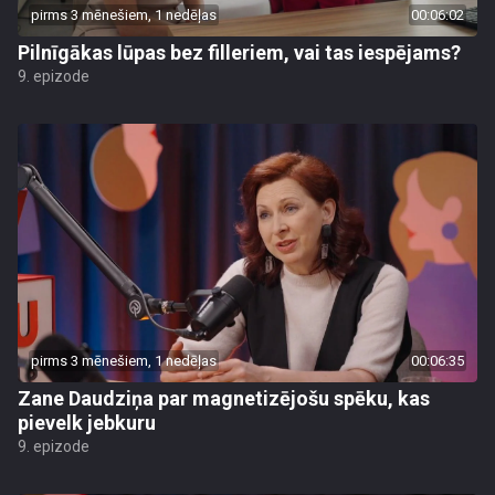
pirms 3 mēnešiem, 1 nedēļas
00:06:02
Pilnīgākas lūpas bez filleriem, vai tas iespējams?
9. epizode
pirms 3 mēnešiem, 1 nedēļas
00:06:35
Zane Daudziņa par magnetizējošu spēku, kas
pievelk jebkuru
9. epizode