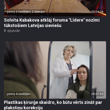
pirms 3 nedēļām, 2 dienām
00:04:18
Solvita Kabakova atklāj foruma "Līdere" nozīmi
tūkstošiem Latvijas sieviešu
8. epizode
pirms 4 nedēļām
00:07:35
Plastikas ķirurģe skaidro, ko būtu vērts zināt par
plakstiņu korekciju