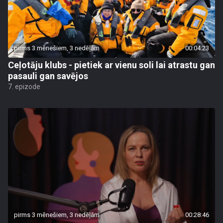
pirms 3 mēnešiem, 3 nedēļām
00:04:23
Ceļotāju klubs - pietiek ar vienu soli lai atrastu gan
pasauli gan savējos
7. epizode
pirms 3 mēnešiem, 3 nedēļām
00:28:46