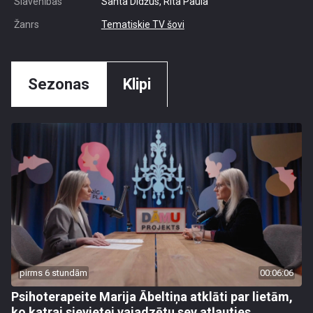
Slavenības
Santa Didžus, Rita Paula
Žanrs
Tematiskie TV šovi
Sezonas
Klipi
pirms 6 stundām
00:06:06
Psihoterapeite Marija Ābeltiņa atklāti par lietām,
ko katrai sievietei vajadzētu sev atļauties