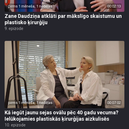
pirms 1 mēneša, 1 nedēļas
00:02:13
Zane Daudziņa atklāti par mākslīgo skaistumu un
plastisko ķirurģiju
9. epizode
pirms 1 mēneša, 1 nedēļas
00:07:02
Kā iegūt jaunu sejas ovālu pēc 40 gadu vecuma?
Ielūkojamies plastiskās ķirurģijas aizkulisēs
10. epizode