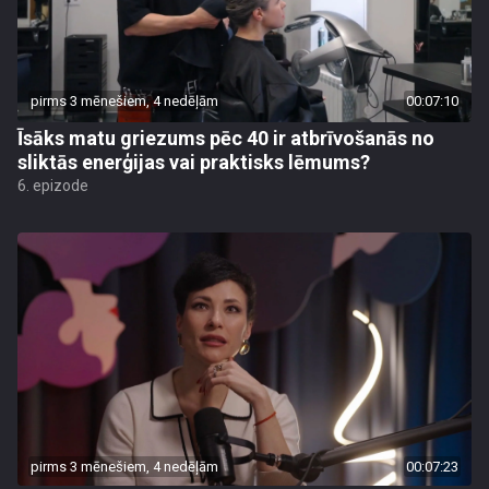
pirms 3 mēnešiem, 4 nedēļām
00:07:10
Īsāks matu griezums pēc 40 ir atbrīvošanās no
sliktās enerģijas vai praktisks lēmums?
6. epizode
pirms 3 mēnešiem, 4 nedēļām
00:07:23