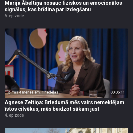
Marija Ābeltiņa nosauc fiziskos un emocionālos
signālus, kas brīdina par izdegšanu
5. epizode
pirms 4 mēnešiem, 1 nedēļas
00:05:11
Agnese Zeltiņa: Briedumā mēs vairs nemeklējam
īstos cilvēkus, mēs beidzot sākam just
4. epizode