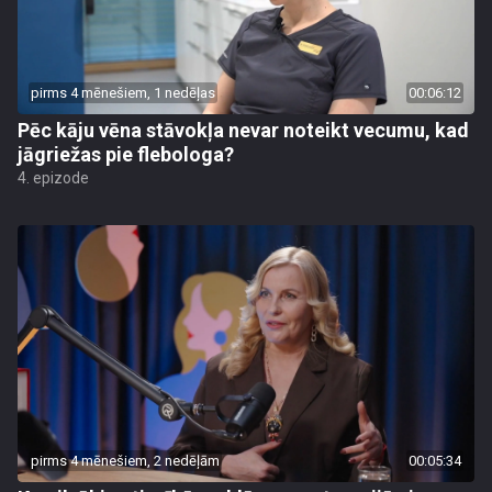
pirms 4 mēnešiem, 1 nedēļas
00:06:12
Pēc kāju vēna stāvokļa nevar noteikt vecumu, kad
jāgriežas pie flebologa?
4. epizode
pirms 4 mēnešiem, 2 nedēļām
00:05:34