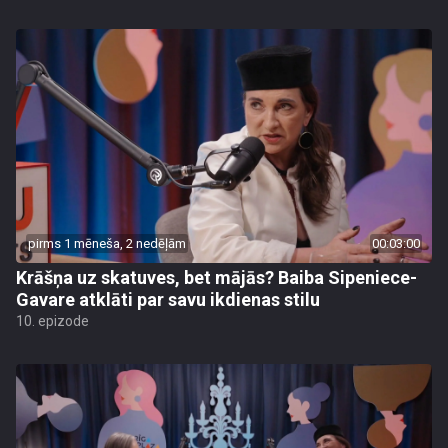
pirms 1 mēneša, 2 nedēļām
00:03:00
Krāšņa uz skatuves, bet mājās? Baiba Sipeniece-
Gavare atklāti par savu ikdienas stilu
10. epizode