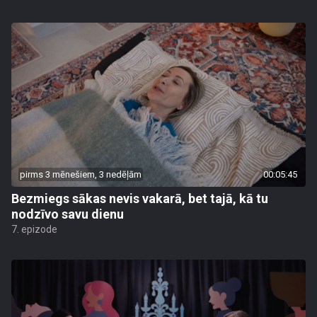
pirms 3 mēnešiem, 3 nedēļām
00:05:45
Bezmiegs sākas nevis vakarā, bet tajā, kā tu
nodzīvo savu dienu
7. epizode