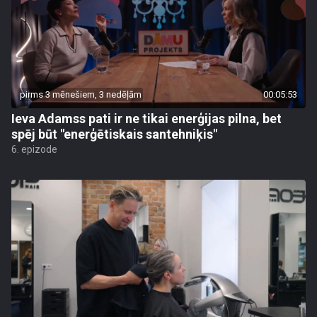
pirms 3 mēnešiem, 3 nedēļām
00:05:53
Ieva Adamss pati ir ne tikai enerģijas pilna, bet
spēj būt "enerģētiskais santehniķis"
6. epizode