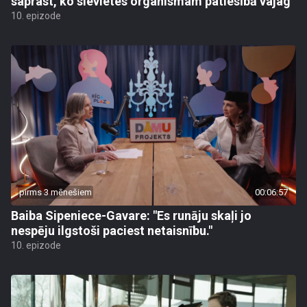
saprast, ko sievietes organismam patiesībā vajag
10. epizode
pirms 3 mēnešiem
00:06:57
Baiba Sipeniece-Gavare: "Es runāju skaļi jo
nespēju ilgstoši paciest netaisnību."
10. epizode