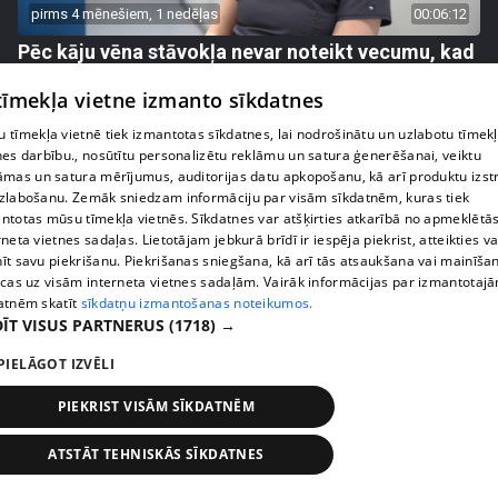
pirms 4 mēnešiem, 1 nedēļas
00:06:12
Pēc kāju vēna stāvokļa nevar noteikt vecumu, kad
jāgriežas pie flebologa?
 tīmekļa vietne izmanto sīkdatnes
4. epizode
 tīmekļa vietnē tiek izmantotas sīkdatnes, lai nodrošinātu un uzlabotu tīmek
nes darbību., nosūtītu personalizētu reklāmu un satura ģenerēšanai, veiktu
āmas un satura mērījumus, auditorijas datu apkopošanu, kā arī produktu izst
zlabošanu. Zemāk sniedzam informāciju par visām sīkdatnēm, kuras tiek
ntotas mūsu tīmekļa vietnēs. Sīkdatnes var atšķirties atkarībā no apmeklētā
rneta vietnes sadaļas. Lietotājam jebkurā brīdī ir iespēja piekrist, atteikties va
īt savu piekrišanu. Piekrišanas sniegšana, kā arī tās atsaukšana vai mainīša
ecas uz visām interneta vietnes sadaļām. Vairāk informācijas par izmantotaj
atnēm skatīt
sīkdatņu izmantošanas noteikumos.
ĪT VISUS PARTNERUS
(1718) →
PIELĀGOT IZVĒLI
pirms 4 mēnešiem, 2 nedēļām
00:05:34
PIEKRIST VISĀM SĪKDATNĒM
Ko cilvēki patiesībā meklē energoterapijā pie
Agneses Zeltiņas
ATSTĀT TEHNISKĀS SĪKDATNES
4. epizode