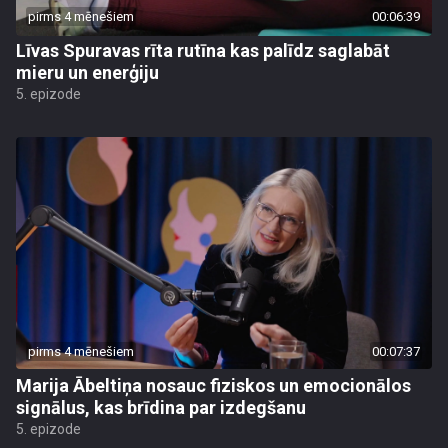
pirms 4 mēnešiem
00:06:39
Līvas Spuravas rīta rutīna kas palīdz saglabāt
mieru un enerģiju
5. epizode
pirms 4 mēnešiem
00:07:37
Marija Ābeltiņa nosauc fiziskos un emocionālos
signālus, kas brīdina par izdegšanu
5. epizode