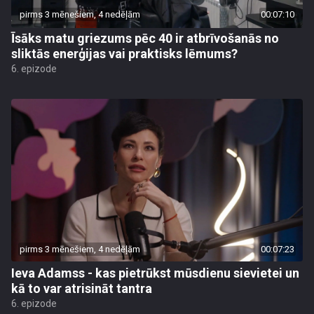
pirms 3 mēnešiem, 4 nedēļām
00:07:10
Īsāks matu griezums pēc 40 ir atbrīvošanās no
sliktās enerģijas vai praktisks lēmums?
6. epizode
pirms 3 mēnešiem, 4 nedēļām
00:07:23
Ieva Adamss - kas pietrūkst mūsdienu sievietei un
kā to var atrisināt tantra
6. epizode