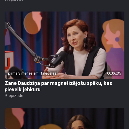
pirms 3 mēnešiem, 1 nedēļas
00:06:35
Zane Daudziņa par magnetizējošu spēku, kas
pievelk jebkuru
9. epizode