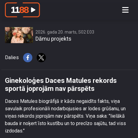
Ginekoloģes Daces Matules rekords
sportā joprojām nav pārspēts
2026. gada 20. marts, S02 E03
Dāmu projekts
Dalies
Ginekoloģes Daces Matules rekords
sportā joprojām nav pārspēts
Daces Matules biogrāfijā ir kāds negaidīts fakts, viņa
savulaik profesionāli nodarbojusies ar lodes grūšanu, un
viņas rekords joprojām nav pārspēts. Viņa saka: "lielākā
bauda ir noķert īsto kustību un to precīzo sajūtu, tad viss
izdodas."