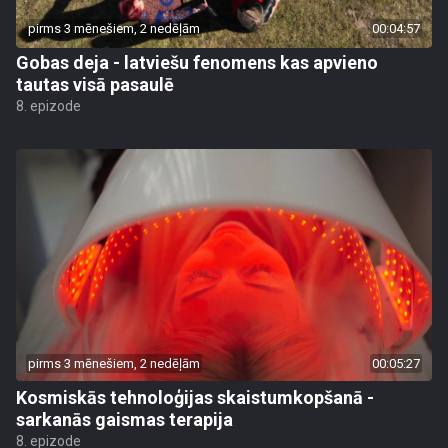
pirms 3 mēnešiem, 2 nedēļām
00:04:57
Gobas deja - latviešu fenomens kas apvieno
tautas visā pasaulē
8. epizode
pirms 3 mēnešiem, 2 nedēļām
00:05:27
Kosmiskās tehnoloģijas skaistumkopšanā -
sarkanās gaismas terapija
8. epizode