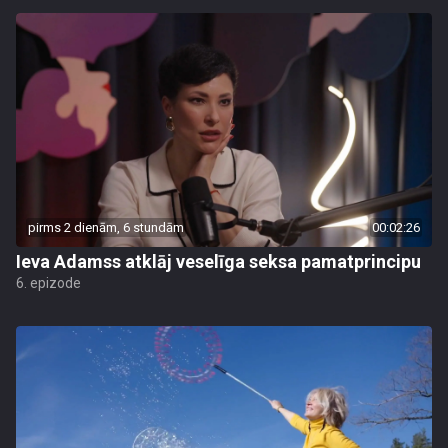
pirms 2 dienām, 6 stundām
00:02:26
Ieva Adamss atklāj veselīga seksa pamatprincipu
6. epizode