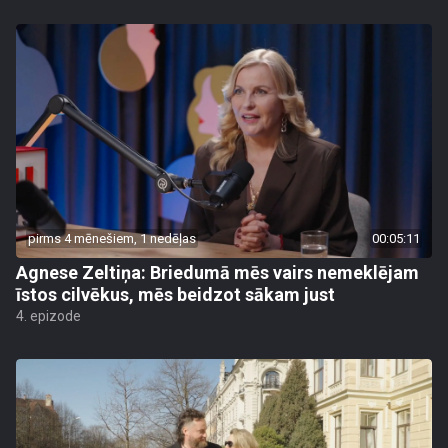
pirms 4 mēnešiem, 1 nedēļas
00:05:11
Agnese Zeltiņa: Briedumā mēs vairs nemeklējam
īstos cilvēkus, mēs beidzot sākam just
4. epizode