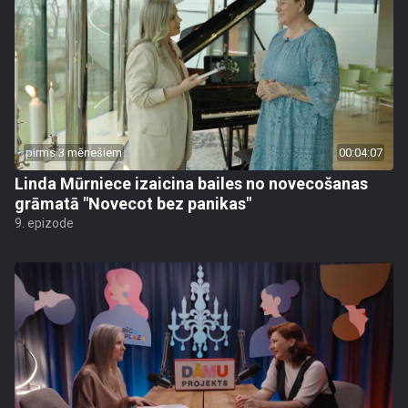
pirms 3 mēnešiem
00:04:07
Linda Mūrniece izaicina bailes no novecošanas
grāmatā "Novecot bez panikas"
9. epizode