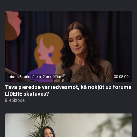
pirms 3 mēnešiem, 2 nedēļām
00:08:09
Tava pieredze var iedvesmot, kā nokļūt uz foruma
LĪDERE skatuves?
8. epizode