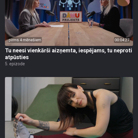
pirms 4 mēnešiem
00:04:27
Tu neesi vienkārši aizņemta, iespējams, tu neproti
atpūsties
5. epizode