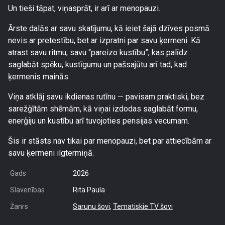
Un tieši tāpat, viņasprāt, ir arī ar menopauzi.
Ārste dalās ar savu skatījumu, kā ieiet šajā dzīves posmā
nevis ar pretestību, bet ar izpratni par savu ķermeni. Kā
atrast savu ritmu, savu “pareizo kustību”, kas palīdz
saglabāt spēku, kustīgumu un pašsajūtu arī tad, kad
ķermenis mainās.
Viņa atklāj savu ikdienas rutīnu — pavisam praktiski, bez
sarežģītām shēmām, kā viņai izdodas saglabāt formu,
enerģiju un kustību arī tuvojoties pensijas vecumam.
Šis ir stāsts nav tikai par menopauzi, bet par attiecībām ar
savu ķermeni ilgtermiņā.
Gads
2026
Slavenības
Rita Paula
Žanrs
Sarunu šovi
,
Tematiskie TV šovi