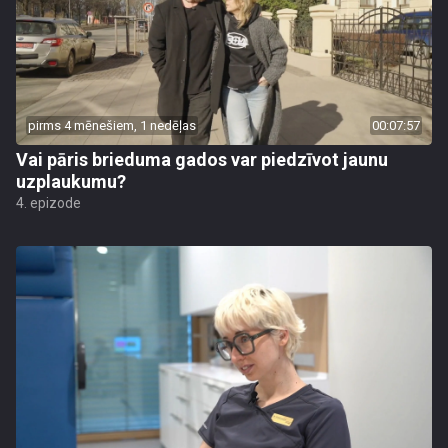
pirms 4 mēnešiem, 1 nedēļas
00:07:57
Vai pāris brieduma gados var piedzīvot jaunu
uzplaukumu?
4. epizode