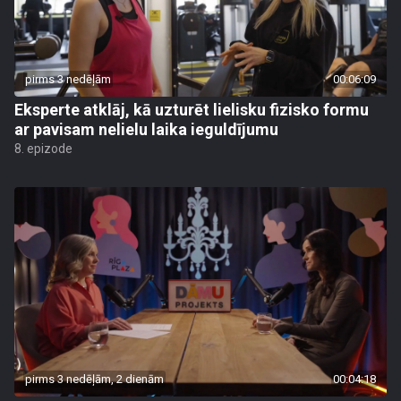
pirms 3 nedēļām
00:06:09
Eksperte atklāj, kā uzturēt lielisku fizisko formu
ar pavisam nelielu laika ieguldījumu
8. epizode
pirms 3 nedēļām, 2 dienām
00:04:18