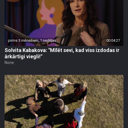
pirms 3 mēnešiem, 1 nedēļas
00:04:27
Solvita Kabakova: "Mīlēt sevi, kad viss izdodas ir
ārkārtīgi viegli!"
None