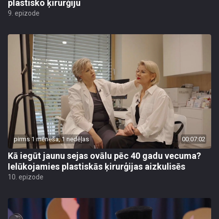
plastisko ķirurģiju
9. epizode
pirms 1 mēneša, 1 nedēļas
00:07:02
Kā iegūt jaunu sejas ovālu pēc 40 gadu vecuma?
Ielūkojamies plastiskās ķirurģijas aizkulisēs
10. epizode