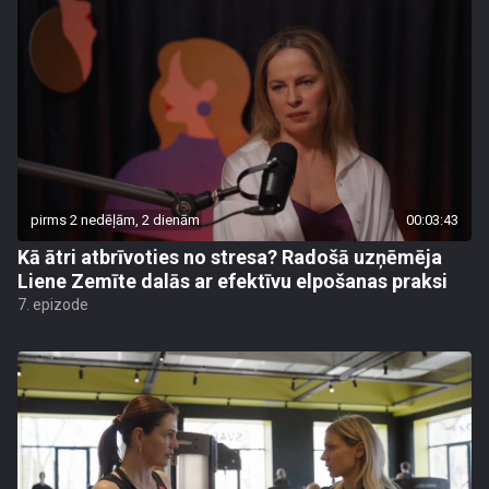
pirms 2 nedēļām, 2 dienām
00:03:43
Kā ātri atbrīvoties no stresa? Radošā uzņēmēja
Liene Zemīte dalās ar efektīvu elpošanas praksi
7. epizode