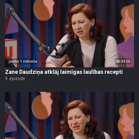
pirms 1 mēneša
00:04:03
Zane Daudziņa atklāj laimīgas laulības recepti
9. epizode