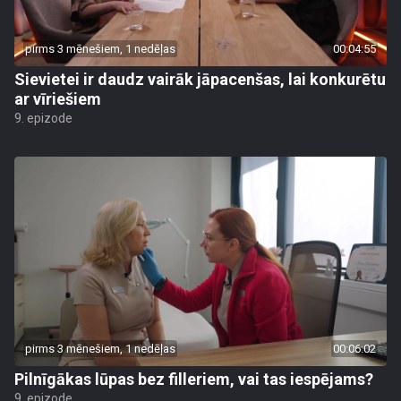
pirms 3 mēnešiem, 1 nedēļas
00:04:55
Sievietei ir daudz vairāk jāpacenšas, lai konkurētu
ar vīriešiem
9. epizode
pirms 3 mēnešiem, 1 nedēļas
00:06:02
Pilnīgākas lūpas bez filleriem, vai tas iespējams?
9. epizode