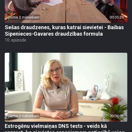
pirms 3 mēnešiem
00:05:29
Sešas draudzenes, kuras katrai sievietei - Baibas
Sipenieces-Gavares draudzības formula
10. epizode
pirms 3 mēnešiem
00:06:06
Estrogēnu vielmaiņas DNS tests - veids kā