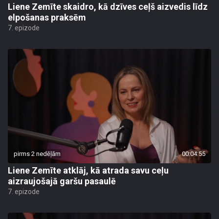
Liene Zemīte skaidro, kā dzīves ceļš aizvedis līdz
elpošanas praksēm
7. epizode
pirms 2 nedēļām
00:04:55
Liene Zemīte atklāj, kā atrada savu ceļu
aizraujošajā garšu pasaulē
7. epizode