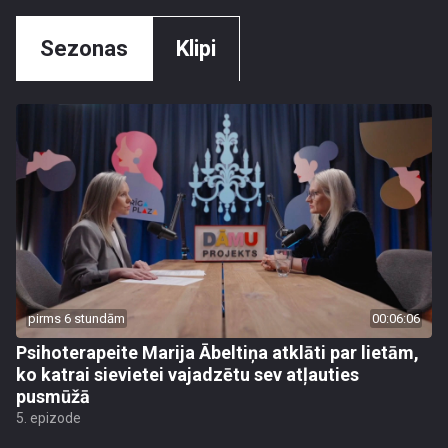
Sezonas
Klipi
pirms 6 stundām
00:06:06
Psihoterapeite Marija Ābeltiņa atklāti par lietām,
ko katrai sievietei vajadzētu sev atļauties
pusmūžā
5. epizode