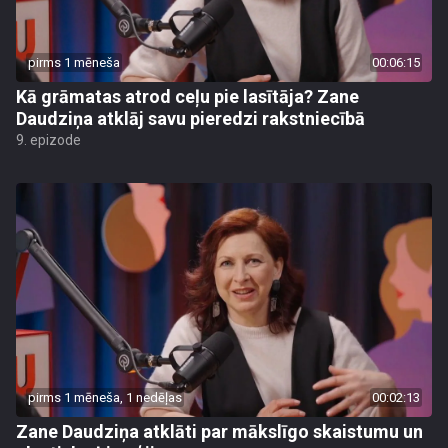
pirms 1 mēneša
00:06:15
Kā grāmatas atrod ceļu pie lasītāja? Zane
Daudziņa atklāj savu pieredzi rakstniecībā
9. epizode
pirms 1 mēneša, 1 nedēļas
00:02:13
Zane Daudziņa atklāti par mākslīgo skaistumu un