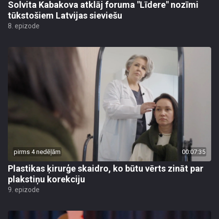
Solvita Kabakova atklāj foruma "Līdere" nozīmi
tūkstošiem Latvijas sieviešu
8. epizode
pirms 4 nedēļām
00:07:35
Plastikas ķirurģe skaidro, ko būtu vērts zināt par
plakstiņu korekciju
9. epizode