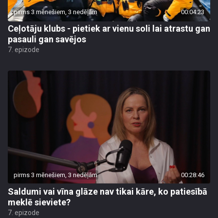
pirms 3 mēnešiem, 3 nedēļām
00:04:23
Ceļotāju klubs - pietiek ar vienu soli lai atrastu gan
pasauli gan savējos
7. epizode
pirms 3 mēnešiem, 3 nedēļām
00:28:46
Saldumi vai vīna glāze nav tikai kāre, ko patiesībā
meklē sieviete?
7. epizode