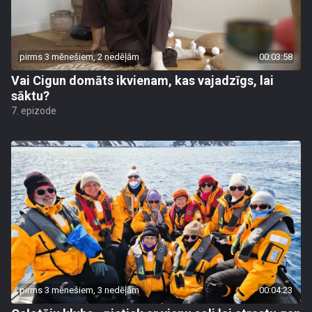
pirms 3 mēnešiem, 2 nedēļām
00:03:58
Vai Cigun domāts ikvienam, kas vajadzīgs, lai
sāktu?
7. epizode
pirms 3 mēnešiem, 3 nedēļām
00:04:23