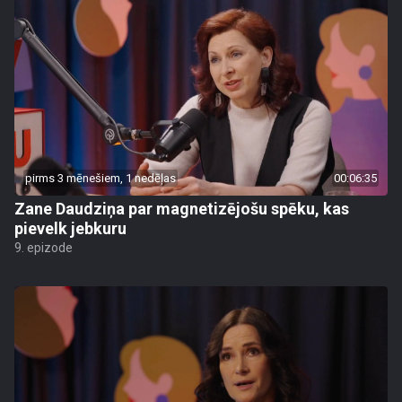
pirms 3 mēnešiem, 1 nedēļas
00:06:35
Zane Daudziņa par magnetizējošu spēku, kas
pievelk jebkuru
9. epizode