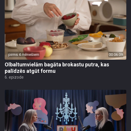
pirms 4 mēnešiem
00:06:09
Olbaltumvielām bagāta brokastu putra, kas
palīdzēs atgūt formu
6. epizode