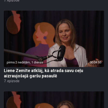
7. epizode
pirms 2 nedēļām, 1 dienas
00:04:55
Liene Zemīte atklāj, kā atrada savu ceļu
aizraujošajā garšu pasaulē
7. epizode