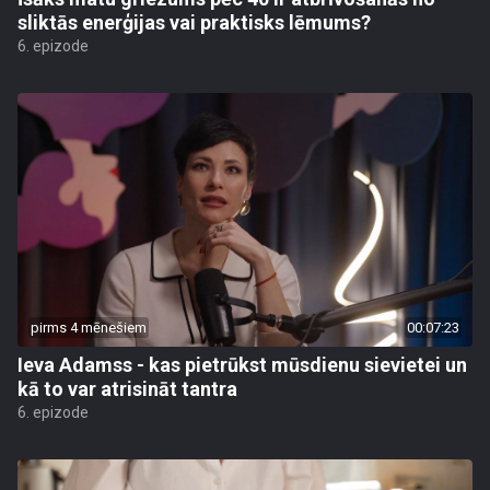
sliktās enerģijas vai praktisks lēmums?
6. epizode
pirms 4 mēnešiem
00:07:23
Ieva Adamss - kas pietrūkst mūsdienu sievietei un
kā to var atrisināt tantra
6. epizode