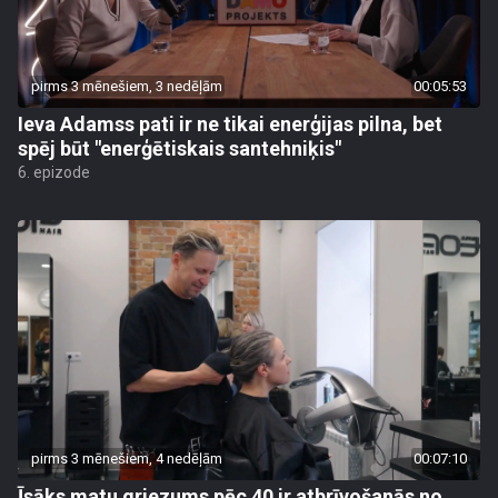
pirms 3 mēnešiem, 3 nedēļām
00:05:53
Ieva Adamss pati ir ne tikai enerģijas pilna, bet
spēj būt "enerģētiskais santehniķis"
6. epizode
pirms 3 mēnešiem, 4 nedēļām
00:07:10
Īsāks matu griezums pēc 40 ir atbrīvošanās no