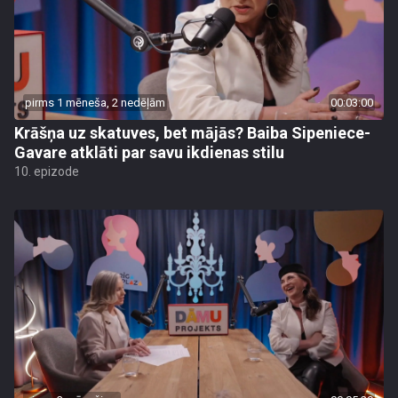
pirms 1 mēneša, 2 nedēļām
00:03:00
Krāšņa uz skatuves, bet mājās? Baiba Sipeniece-
Gavare atklāti par savu ikdienas stilu
10. epizode