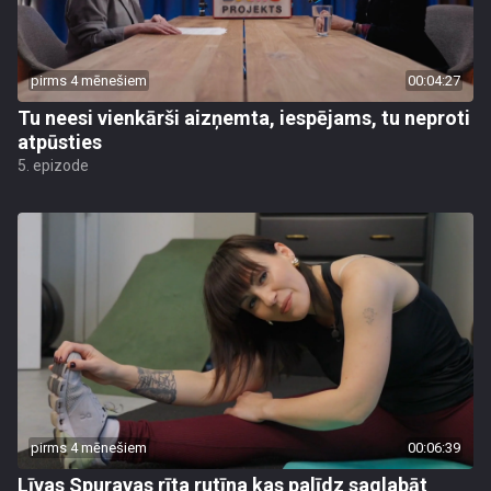
pirms 4 mēnešiem
00:04:27
Tu neesi vienkārši aizņemta, iespējams, tu neproti
atpūsties
5. epizode
pirms 4 mēnešiem
00:06:39
Līvas Spuravas rīta rutīna kas palīdz saglabāt