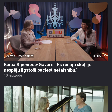
pirms 3 mēnešiem
00:06:57
Baiba Sipeniece-Gavare: "Es runāju skaļi jo
nespēju ilgstoši paciest netaisnību."
10. epizode