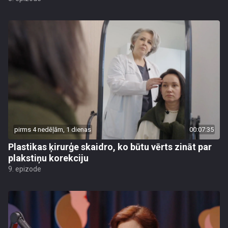
pirms 4 nedēļām, 1 dienas
00:07:35
Plastikas ķirurģe skaidro, ko būtu vērts zināt par
plakstiņu korekciju
9. epizode