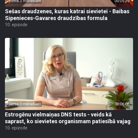
pirms 3 mēnešiem
00:05:29
Sešas draudzenes, kuras katrai sievietei - Baibas
Sipenieces-Gavares draudzības formula
10. epizode
pirms 3 mēnešiem
00:06:06
Estrogēnu vielmaiņas DNS tests - veids kā
saprast, ko sievietes organismam patiesībā vajag
10. epizode