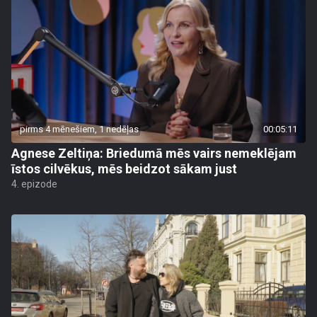
pirms 4 mēnešiem, 1 nedēļas
00:05:11
Agnese Zeltiņa: Briedumā mēs vairs nemeklējam
īstos cilvēkus, mēs beidzot sākam just
4. epizode