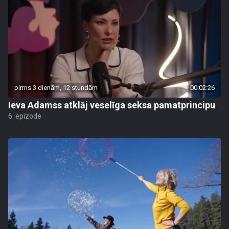
pirms 3 dienām, 12 stundām
00:02:26
Ieva Adamss atklāj veselīga seksa pamatprincipu
6. epizode