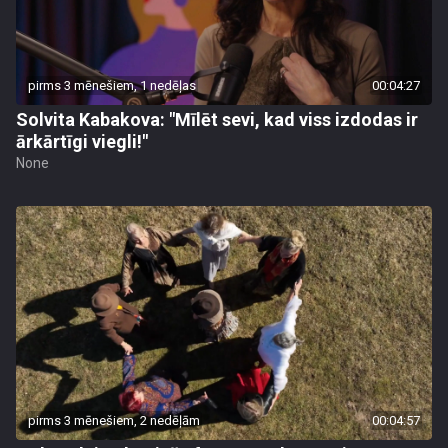
pirms 3 mēnešiem, 1 nedēļas
00:04:27
Solvita Kabakova: "Mīlēt sevi, kad viss izdodas ir
ārkārtīgi viegli!"
None
pirms 3 mēnešiem, 2 nedēļām
00:04:57