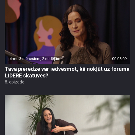
pirms 3 mēnešiem, 2 nedēļām
00:08:09
Tava pieredze var iedvesmot, kā nokļūt uz foruma
LĪDERE skatuves?
8. epizode