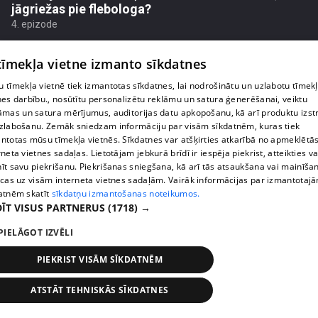
jāgriežas pie flebologa?
4. epizode
 tīmekļa vietne izmanto sīkdatnes
 tīmekļa vietnē tiek izmantotas sīkdatnes, lai nodrošinātu un uzlabotu tīmek
nes darbību., nosūtītu personalizētu reklāmu un satura ģenerēšanai, veiktu
āmas un satura mērījumus, auditorijas datu apkopošanu, kā arī produktu izst
zlabošanu. Zemāk sniedzam informāciju par visām sīkdatnēm, kuras tiek
ntotas mūsu tīmekļa vietnēs. Sīkdatnes var atšķirties atkarībā no apmeklētā
rneta vietnes sadaļas. Lietotājam jebkurā brīdī ir iespēja piekrist, atteikties va
īt savu piekrišanu. Piekrišanas sniegšana, kā arī tās atsaukšana vai mainīša
ecas uz visām interneta vietnes sadaļām. Vairāk informācijas par izmantotaj
atnēm skatīt
sīkdatņu izmantošanas noteikumos.
ĪT VISUS PARTNERUS
(1718) →
pirms 4 mēnešiem, 2 nedēļām
00:05:34
Ko cilvēki patiesībā meklē energoterapijā pie
PIELĀGOT IZVĒLI
Agneses Zeltiņas
PIEKRIST VISĀM SĪKDATNĒM
4. epizode
ATSTĀT TEHNISKĀS SĪKDATNES