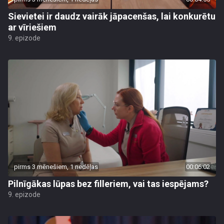
Sievietei ir daudz vairāk jāpacenšas, lai konkurētu
ar vīriešiem
9. epizode
pirms 3 mēnešiem, 1 nedēļas
00:06:02
Pilnīgākas lūpas bez filleriem, vai tas iespējams?
9. epizode