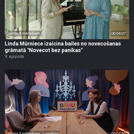
pirms 3 mēnešiem
00:04:07
Linda Mūrniece izaicina bailes no novecošanas
grāmatā "Novecot bez panikas"
9. epizode
pirms 3 mēnešiem, 1 nedēļas
00:04:55