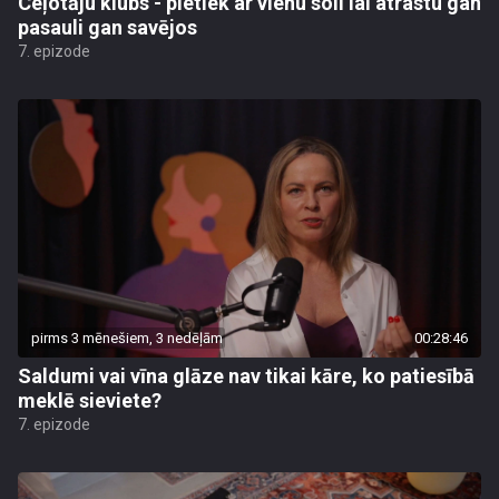
Ceļotāju klubs - pietiek ar vienu soli lai atrastu gan
pasauli gan savējos
7. epizode
pirms 3 mēnešiem, 3 nedēļām
00:28:46
Saldumi vai vīna glāze nav tikai kāre, ko patiesībā
meklē sieviete?
7. epizode