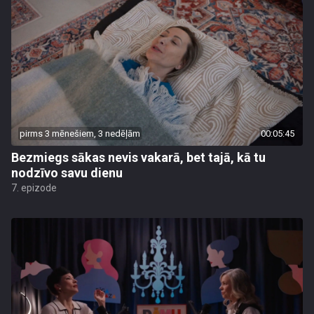
pirms 3 mēnešiem, 3 nedēļām
00:05:45
Bezmiegs sākas nevis vakarā, bet tajā, kā tu
nodzīvo savu dienu
7. epizode