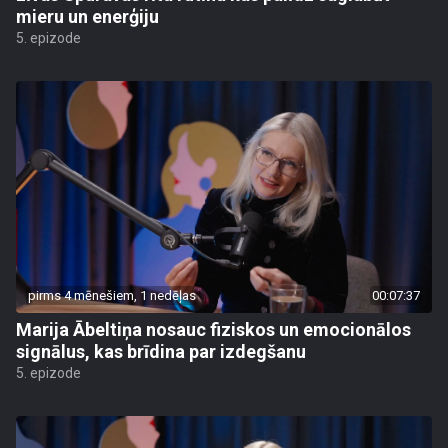
mieru un enerģiju
5. epizode
pirms 4 mēnešiem, 1 nedēļas
00:07:37
Marija Ābeltiņa nosauc fiziskos un emocionālos
signālus, kas brīdina par izdegšanu
5. epizode