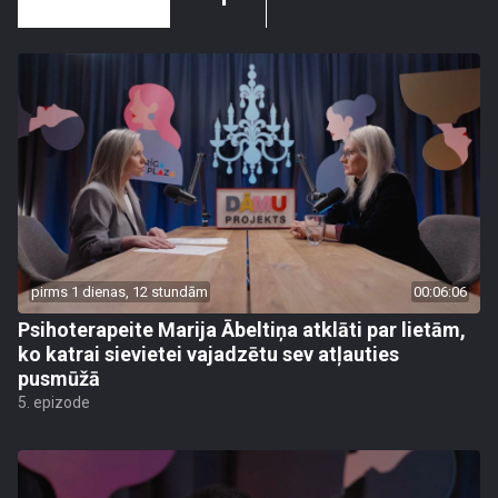
pirms 1 dienas, 12 stundām
00:06:06
Psihoterapeite Marija Ābeltiņa atklāti par lietām,
ko katrai sievietei vajadzētu sev atļauties
pusmūžā
5. epizode