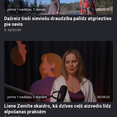
pirms 1 nedēļas, 1 dienas
00:05:12
Dažreiz tieši sieviešu draudzība palīdz atgriezties
pie sevis
6. epizode
pirms 1 nedēļas, 3 dienām
00:09:23
Liene Zemīte skaidro, kā dzīves ceļš aizvedis līdz
elpošanas praksēm