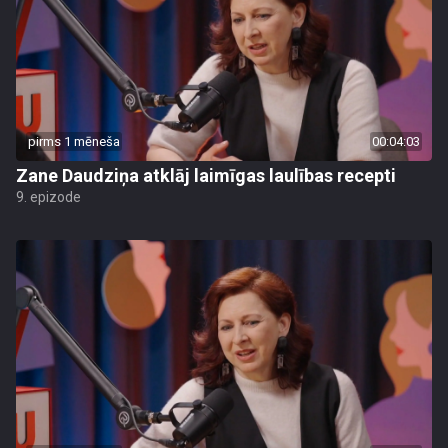
pirms 1 mēneša
00:04:03
Zane Daudziņa atklāj laimīgas laulības recepti
9. epizode