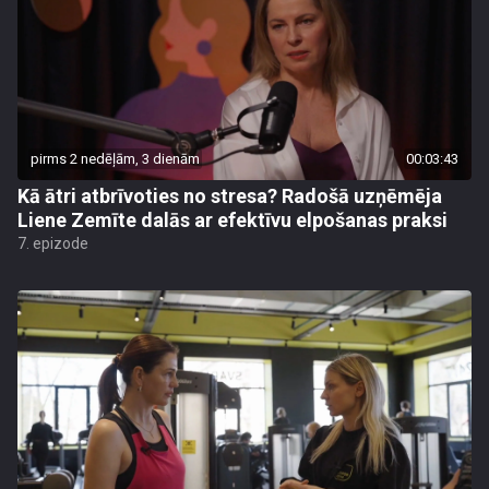
pirms 2 nedēļām, 3 dienām
00:03:43
Kā ātri atbrīvoties no stresa? Radošā uzņēmēja
Liene Zemīte dalās ar efektīvu elpošanas praksi
7. epizode