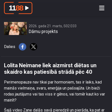
Lolita Neimane liek aizmirst diētas un
skaidro kas patiesībā strādā pēc 40
2026. gada 21. marts, S02 E03
Dāmu projekts
Dalies
Lolita Neimane liek aizmirst diētas un
skaidro kas patiesībā strādā pēc 40
Perimenopauze nav tikai par hormoniem, tas ir laiks, kad
mainās vielmaiņa, svars, enerģija un pašsajūta. Un bieži
rodas jautājums vai tas viss ir gēnos, vai tomēr kaut ko var
mainīt?
Šajā video Zane dalās savā pieredzē un pierāda, ka pat ar