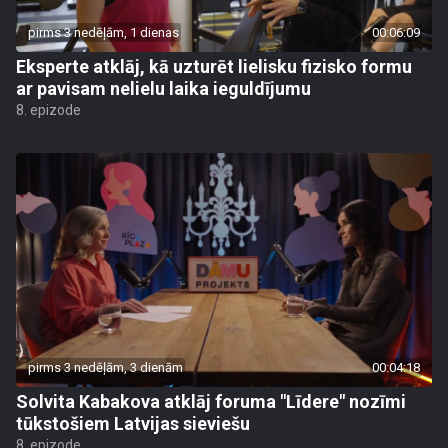
pirms 3 nedēļām, 1 dienas
00:06:09
Eksperte atklāj, kā uzturēt lielisku fizisko formu
ar pavisam nelielu laika ieguldījumu
8. epizode
pirms 3 nedēļām, 3 dienām
00:04:18
Solvita Kabakova atklāj foruma "Līdere" nozīmi
tūkstošiem Latvijas sieviešu
8. epizode