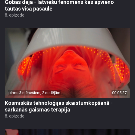
Gobas deja - latviešu fenomens kas apvieno
tautas visā pasaulē
8. epizode
pirms 3 mēnešiem, 2 nedēļām
00:05:27
Kosmiskās tehnoloģijas skaistumkopšanā -
sarkanās gaismas terapija
8. epizode