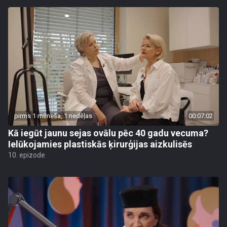
pirms 1 mēneša, 1 nedēļas
00:07:02
Kā iegūt jaunu sejas ovālu pēc 40 gadu vecuma?
Ielūkojamies plastiskās ķirurģijas aizkulisēs
10. epizode