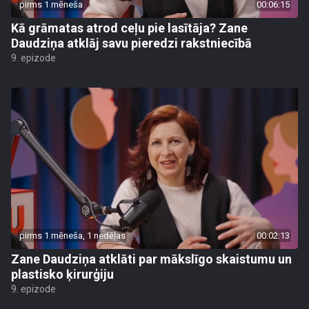
pirms 1 mēneša
00:06:15
Kā grāmatas atrod ceļu pie lasītāja? Zane
Daudziņa atklāj savu pieredzi rakstniecībā
9. epizode
pirms 1 mēneša, 1 nedēļas
00:02:13
Zane Daudziņa atklāti par mākslīgo skaistumu un
plastisko ķirurģiju
9. epizode