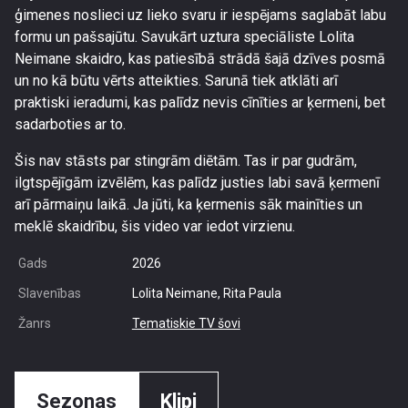
ģimenes noslieci uz lieko svaru ir iespējams saglabāt labu
formu un pašsajūtu. Savukārt uztura speciāliste Lolita
Neimane skaidro, kas patiesībā strādā šajā dzīves posmā
un no kā būtu vērts atteikties. Sarunā tiek atklāti arī
praktiski ieradumi, kas palīdz nevis cīnīties ar ķermeni, bet
sadarboties ar to.
Šis nav stāsts par stingrām diētām. Tas ir par gudrām,
ilgtspējīgām izvēlēm, kas palīdz justies labi savā ķermenī
arī pārmaiņu laikā. Ja jūti, ka ķermenis sāk mainīties un
meklē skaidrību, šis video var iedot virzienu.
Gads
2026
Slavenības
Lolita Neimane, Rita Paula
Žanrs
Tematiskie TV šovi
Sezonas
Klipi