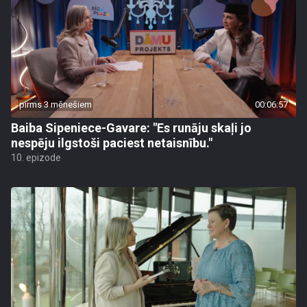
pirms 3 mēnešiem
00:06:57
Baiba Sipeniece-Gavare: "Es runāju skaļi jo
nespēju ilgstoši paciest netaisnību."
10. epizode