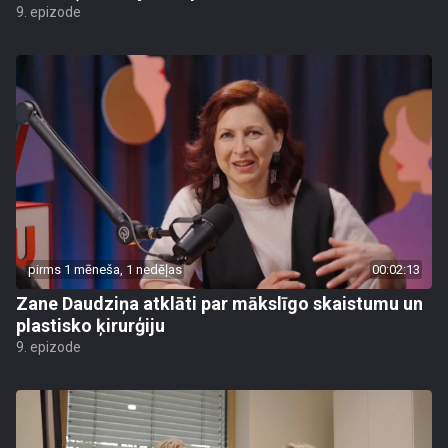
9. epizode
pirms 1 mēneša, 1 nedēļas
00:02:13
Zane Daudziņa atklāti par mākslīgo skaistumu un
plastisko ķirurģiju
9. epizode