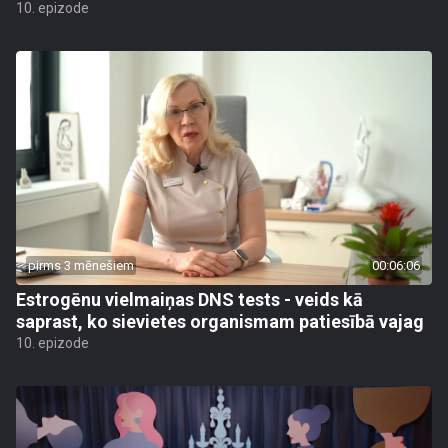
10. epizode
pirms 3 mēnešiem
00:06:06
Estrogēnu vielmaiņas DNS tests - veids kā
saprast, ko sievietes organismam patiesībā vajag
10. epizode