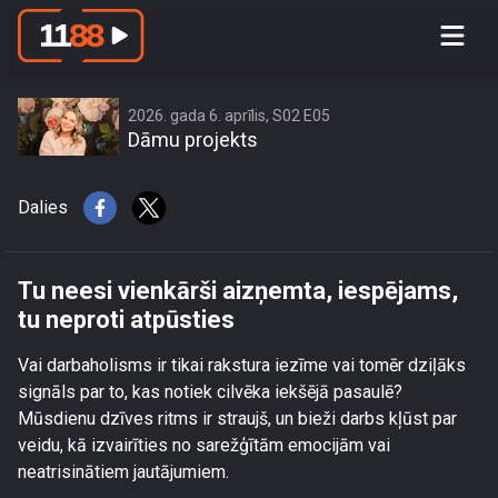
Tu neesi vienkārši aizņemta,
iespējams, tu neproti atpūsties
2026. gada 6. aprīlis, S02 E05
Dāmu projekts
Dalies
Tu neesi vienkārši aizņemta, iespējams,
tu neproti atpūsties
Vai darbaholisms ir tikai rakstura iezīme vai tomēr dziļāks
signāls par to, kas notiek cilvēka iekšējā pasaulē?
Mūsdienu dzīves ritms ir straujš, un bieži darbs kļūst par
veidu, kā izvairīties no sarežģītām emocijām vai
neatrisinātiem jautājumiem.