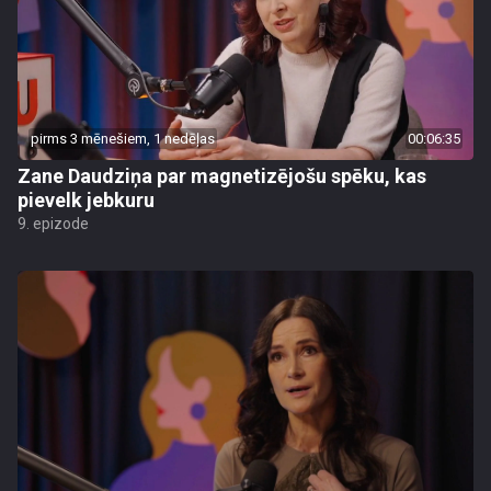
pirms 3 mēnešiem, 1 nedēļas
00:06:35
Zane Daudziņa par magnetizējošu spēku, kas
pievelk jebkuru
9. epizode