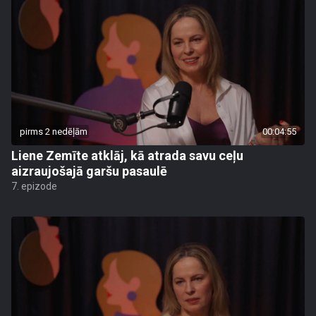
pirms 2 nedēļām
00:04:55
Liene Zemīte atklāj, kā atrada savu ceļu
aizraujošajā garšu pasaulē
7. epizode