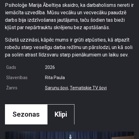
Psiholoģe Marija Ābeltiņa skaidro, ka darbaholisms nereti ir
iemācīta uzvedība. Mūsu vecāku un vecvecāku paaudzē
darbs bija izdzīvošanas jautājums, taču šodien tas bieži
kļūst par nepārtrauktu skrējienu bez apstāšanās.
Sižetā uzzināsi, kāpēc mums ir grūti atpūsties, kā atpazīt
robežu starp veselīgu darba režīmu un pārslodzi, un kā soli
pa solim atrast līdzsvaru starp pienākumiem un laiku sev.
Gads
2026
Slavenības
Rita Paula
Žanrs
Sarunu šovi
,
Tematiskie TV šovi
Sezonas
Klipi