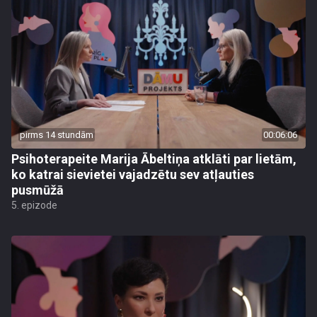
pirms 14 stundām
00:06:06
Psihoterapeite Marija Ābeltiņa atklāti par lietām,
ko katrai sievietei vajadzētu sev atļauties
pusmūžā
5. epizode