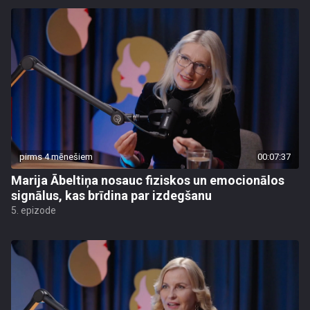
pirms 4 mēnešiem
00:07:37
Marija Ābeltiņa nosauc fiziskos un emocionālos
signālus, kas brīdina par izdegšanu
5. epizode