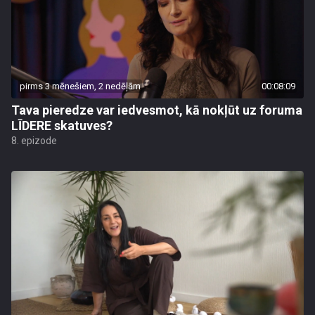
pirms 3 mēnešiem, 2 nedēļām
00:08:09
Tava pieredze var iedvesmot, kā nokļūt uz foruma
LĪDERE skatuves?
8. epizode