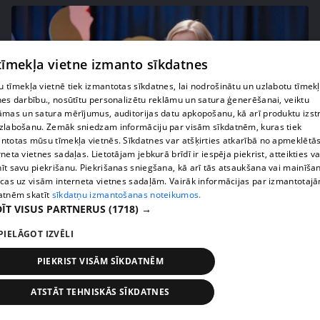
 tīmekļa vietne izmanto sīkdatnes
 tīmekļa vietnē tiek izmantotas sīkdatnes, lai nodrošinātu un uzlabotu tīmek
nes darbību., nosūtītu personalizētu reklāmu un satura ģenerēšanai, veiktu
āmas un satura mērījumus, auditorijas datu apkopošanu, kā arī produktu izst
zlabošanu. Zemāk sniedzam informāciju par visām sīkdatnēm, kuras tiek
ntotas mūsu tīmekļa vietnēs. Sīkdatnes var atšķirties atkarībā no apmeklētā
rneta vietnes sadaļas. Lietotājam jebkurā brīdī ir iespēja piekrist, atteikties va
pirms 4 mēnešiem, 2 nedēļām
00:05:34
īt savu piekrišanu. Piekrišanas sniegšana, kā arī tās atsaukšana vai mainīša
ecas uz visām interneta vietnes sadaļām. Vairāk informācijas par izmantotaj
Ko cilvēki patiesībā meklē energoterapijā pie
atnēm skatīt
sīkdatņu izmantošanas noteikumos.
Agneses Zeltiņas
ĪT VISUS PARTNERUS
(1718) →
4. epizode
PIELĀGOT IZVĒLI
PIEKRIST VISĀM SĪKDATNĒM
ATSTĀT TEHNISKĀS SĪKDATNES