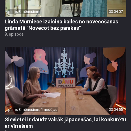
pirms 3 mēnešiem
00:04:07
Linda Mūrniece izaicina bailes no novecošanas
grāmatā "Novecot bez panikas"
9. epizode
pirms 3 mēnešiem, 1 nedēļas
00:04:55
Sievietei ir daudz vairāk jāpacenšas, lai konkurētu
ar vīriešiem