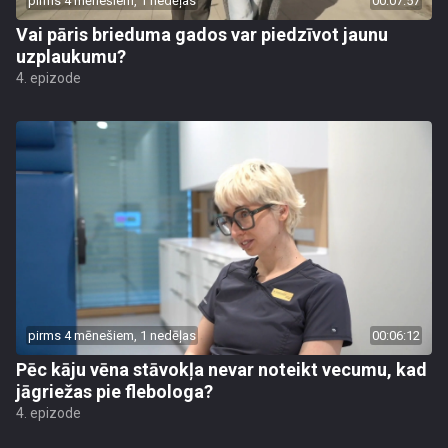
pirms 4 mēnešiem, 1 nedēļas
00:07:57
Vai pāris brieduma gados var piedzīvot jaunu
uzplaukumu?
4. epizode
pirms 4 mēnešiem, 1 nedēļas
00:06:12
Pēc kāju vēna stāvokļa nevar noteikt vecumu, kad
jāgriežas pie flebologa?
4. epizode