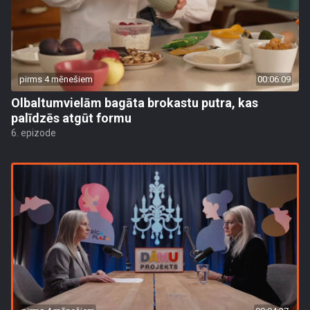
pirms 4 mēnešiem
00:06:09
Olbaltumvielām bagāta brokastu putra, kas
palīdzēs atgūt formu
6. epizode