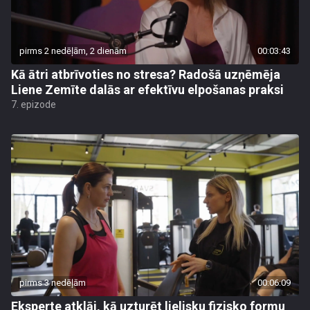
pirms 2 nedēļām, 2 dienām
00:03:43
Kā ātri atbrīvoties no stresa? Radošā uzņēmēja
Liene Zemīte dalās ar efektīvu elpošanas praksi
7. epizode
pirms 3 nedēļām
00:06:09
Eksperte atklāj, kā uzturēt lielisku fizisko formu