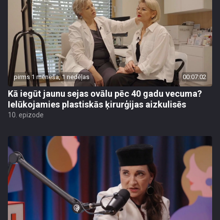
pirms 1 mēneša, 1 nedēļas
00:07:02
Kā iegūt jaunu sejas ovālu pēc 40 gadu vecuma?
Ielūkojamies plastiskās ķirurģijas aizkulisēs
10. epizode