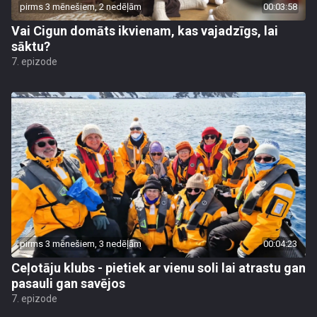
pirms 3 mēnešiem, 2 nedēļām
00:03:58
Vai Cigun domāts ikvienam, kas vajadzīgs, lai
sāktu?
7. epizode
pirms 3 mēnešiem, 3 nedēļām
00:04:23
Ceļotāju klubs - pietiek ar vienu soli lai atrastu gan
pasauli gan savējos
7. epizode