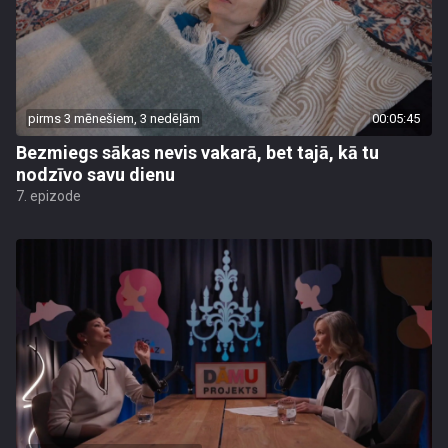
pirms 3 mēnešiem, 3 nedēļām
00:05:45
Bezmiegs sākas nevis vakarā, bet tajā, kā tu
nodzīvo savu dienu
7. epizode