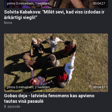
pirms 3 mēnešiem, 1 nedēļas
00:04:27
Solvita Kabakova: "Mīlēt sevi, kad viss izdodas ir
ārkārtīgi viegli!"
None
pirms 3 mēnešiem, 2 nedēļām
00:04:57
Gobas deja - latviešu fenomens kas apvieno
tautas visā pasaulē
8. epizode