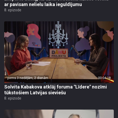
ar pavisam nelielu laika ieguldījumu
8. epizode
pirms 3 nedēļām, 2 dienām
00:04:18
Solvita Kabakova atklāj foruma "Līdere" nozīmi
tūkstošiem Latvijas sieviešu
8. epizode