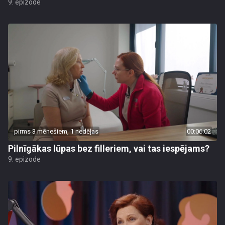
9. epizode
pirms 3 mēnešiem, 1 nedēļas
00:06:02
Pilnīgākas lūpas bez filleriem, vai tas iespējams?
9. epizode