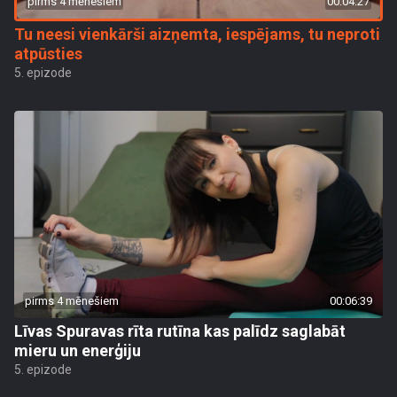
pirms 4 mēnešiem
00:04:27
Tu neesi vienkārši aizņemta, iespējams, tu neproti
atpūsties
5. epizode
pirms 4 mēnešiem
00:06:39
Līvas Spuravas rīta rutīna kas palīdz saglabāt
mieru un enerģiju
5. epizode