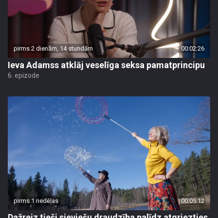
pirms 2 dienām, 14 stundām
00:02:26
Ieva Adamss atklāj veselīga seksa pamatprincipu
6. epizode
pirms 1 nedēļas
00:05:12
Dažreiz tieši sieviešu draudzība palīdz atgriezties