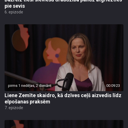
pie sevis
6. epizode
pirms 1 nedēļas, 2 dienām
00:09:23
Liene Zemīte skaidro, kā dzīves ceļš aizvedis līdz
elpošanas praksēm
7. epizode