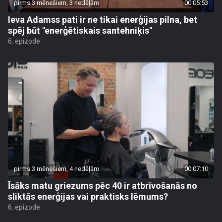
pirms 3 mēnešiem, 3 nedēļām
00:05:53
Ieva Adamss pati ir ne tikai enerģijas pilna, bet
spēj būt "enerģētiskais santehniķis"
6. epizode
pirms 3 mēnešiem, 4 nedēļām
00:07:10
Īsāks matu griezums pēc 40 ir atbrīvošanās no
sliktās enerģijas vai praktisks lēmums?
6. epizode