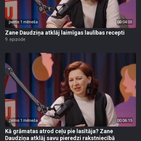
pirms 1 mēneša
00:04:03
Zane Daudziņa atklāj laimīgas laulības recepti
9. epizode
pirms 1 mēneša
00:06:15
Kā grāmatas atrod ceļu pie lasītāja? Zane
Daudziņa atklāj savu pieredzi rakstniecībā