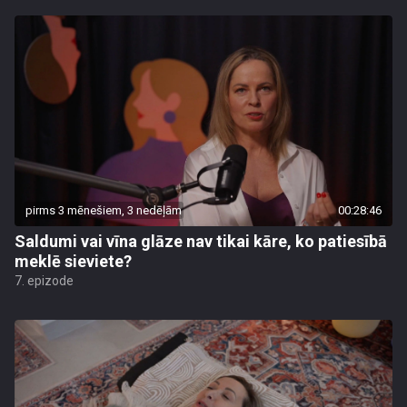
pirms 3 mēnešiem, 3 nedēļām
00:28:46
Saldumi vai vīna glāze nav tikai kāre, ko patiesībā
meklē sieviete?
7. epizode