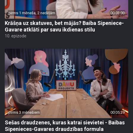
pirms 1 mēneša, 2 nedēļām
00:03:00
Krāšņa uz skatuves, bet mājās? Baiba Sipeniece-
Gavare atklāti par savu ikdienas stilu
10. epizode
pirms 3 mēnešiem
00:05:29
Sešas draudzenes, kuras katrai sievietei - Baibas
Sipenieces-Gavares draudzības formula