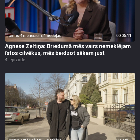
pirms 4 mēnešiem, 1 nedēļas
00:05:11
Agnese Zeltiņa: Briedumā mēs vairs nemeklējam
īstos cilvēkus, mēs beidzot sākam just
4. epizode