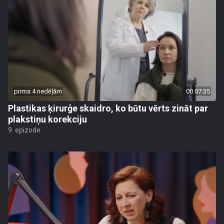
pirms 4 nedēļām
00:07:35
Plastikas ķirurģe skaidro, ko būtu vērts zināt par
plakstiņu korekciju
9. epizode