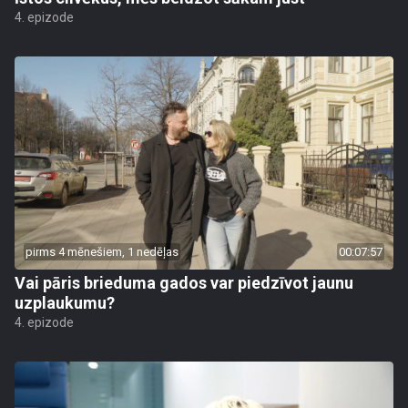
4. epizode
pirms 4 mēnešiem, 1 nedēļas
00:07:57
Vai pāris brieduma gados var piedzīvot jaunu
uzplaukumu?
4. epizode