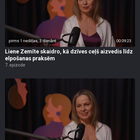
pirms 1 nedēļas, 3 dienām
00:09:23
Liene Zemīte skaidro, kā dzīves ceļš aizvedis līdz
elpošanas praksēm
7. epizode