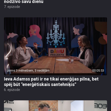
nodzīvo savu dienu
7. epizode
pirms 3 mēnešiem, 3 nedēļām
00:05:53
Ieva Adamss pati ir ne tikai enerģijas pilna, bet
spēj būt "enerģētiskais santehniķis"
6. epizode