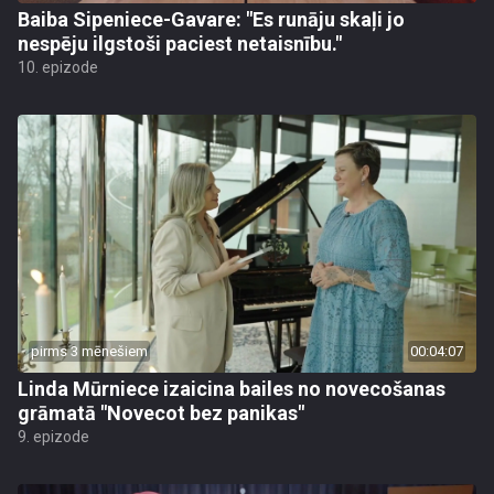
Baiba Sipeniece-Gavare: "Es runāju skaļi jo
nespēju ilgstoši paciest netaisnību."
10. epizode
pirms 3 mēnešiem
00:04:07
Linda Mūrniece izaicina bailes no novecošanas
grāmatā "Novecot bez panikas"
9. epizode