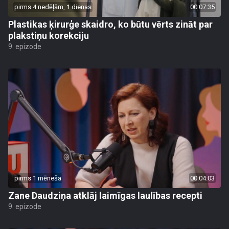
pirms 4 nedēļām, 1 dienas
00:07:35
Plastikas ķirurģe skaidro, ko būtu vērts zināt par
plakstiņu korekciju
9. epizode
pirms 1 mēneša
00:04:03
Zane Daudziņa atklāj laimīgas laulības recepti
9. epizode