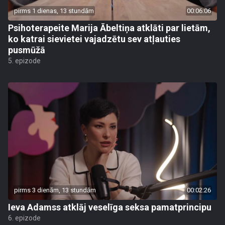
pirms 1 dienas, 13 stundām
00:06:06
Psihoterapeite Marija Ābeltiņa atklāti par lietām,
ko katrai sievietei vajadzētu sev atļauties
pusmūžā
5. epizode
pirms 3 dienām, 13 stundām
00:02:26
Ieva Adamss atklāj veselīga seksa pamatprincipu
6. epizode