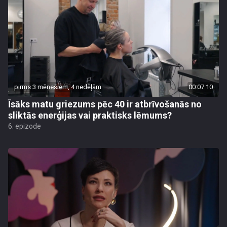
pirms 3 mēnešiem, 4 nedēļām
00:07:10
Īsāks matu griezums pēc 40 ir atbrīvošanās no
sliktās enerģijas vai praktisks lēmums?
6. epizode