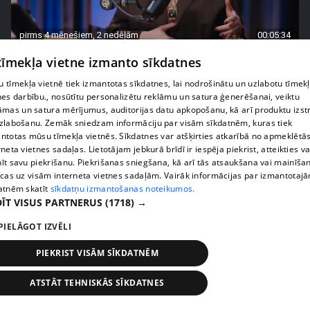
pirms 4 mēnešiem, 2 nedēļām
00:05:34
Ko cilvēki patiesībā meklē energoterapijā pie
 tīmekļa vietne izmanto sīkdatnes
Agneses Zeltiņas
 tīmekļa vietnē tiek izmantotas sīkdatnes, lai nodrošinātu un uzlabotu tīmek
4. epizode
nes darbību., nosūtītu personalizētu reklāmu un satura ģenerēšanai, veiktu
āmas un satura mērījumus, auditorijas datu apkopošanu, kā arī produktu izst
zlabošanu. Zemāk sniedzam informāciju par visām sīkdatnēm, kuras tiek
ntotas mūsu tīmekļa vietnēs. Sīkdatnes var atšķirties atkarībā no apmeklētā
rneta vietnes sadaļas. Lietotājam jebkurā brīdī ir iespēja piekrist, atteikties va
īt savu piekrišanu. Piekrišanas sniegšana, kā arī tās atsaukšana vai mainīša
ecas uz visām interneta vietnes sadaļām. Vairāk informācijas par izmantotaj
atnēm skatīt
sīkdatņu izmantošanas noteikumos.
ĪT VISUS PARTNERUS
(1718) →
PIELĀGOT IZVĒLI
PIEKRIST VISĀM SĪKDATNĒM
pirms 4 mēnešiem, 2 nedēļām
00:06:08
ATSTĀT TEHNISKĀS SĪKDATNES
Lolita Neimane liek aizmirst diētas un skaidro kas
patiesībā strādā pēc 40