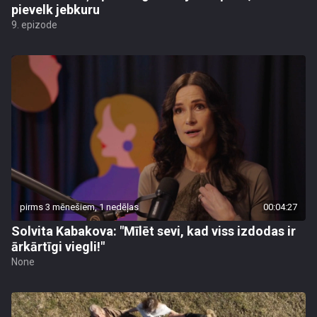
pievelk jebkuru
9. epizode
pirms 3 mēnešiem, 1 nedēļas
00:04:27
Solvita Kabakova: "Mīlēt sevi, kad viss izdodas ir
ārkārtīgi viegli!"
None