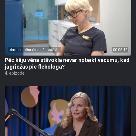
pirms 4 mēnešiem, 2 nedēļām
00:06:12
Pēc kāju vēna stāvokļa nevar noteikt vecumu, kad
jāgriežas pie flebologa?
4. epizode