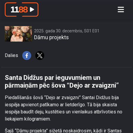
Santa Didžus par ieguvumiem un
pārmaiņām pēc šova “Dejo ar
zvaigzni”
2025. gada 30. decembris, S01 E01
Dāmu projekts
Dalies
Santa Didžus par ieguvumiem un
pārmaiņām pēc šova “Dejo ar zvaigzni”
Piedalīšanās šovā “Dejo ar zvaigzni” Santai Didžus bija
iespēja apvienot patīkamo ar lietderīgo. Tā bija skaista
iespēja baudīt deju, kustēties un vienlaikus atbrīvoties no
liekajiem kilogramiem.
Šajā “Dāmu projekta” sižetā noskaidrosim, kādi ir Santas