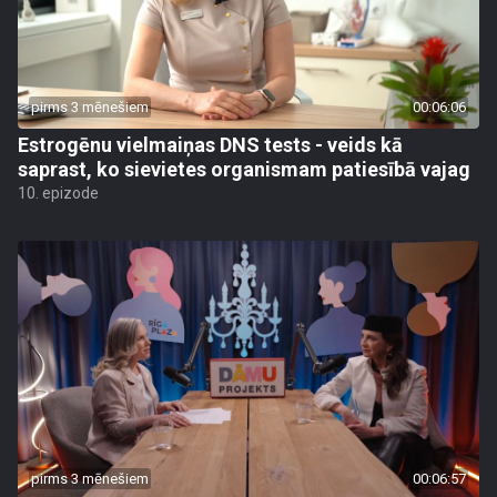
pirms 3 mēnešiem
00:06:06
Estrogēnu vielmaiņas DNS tests - veids kā
saprast, ko sievietes organismam patiesībā vajag
10. epizode
pirms 3 mēnešiem
00:06:57