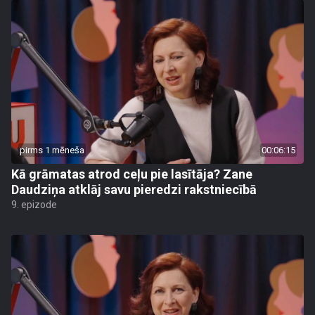
pirms 1 mēneša
00:06:15
Kā grāmatas atrod ceļu pie lasītāja? Zane
Daudziņa atklāj savu pieredzi rakstniecībā
9. epizode