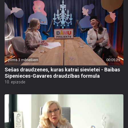
pirms 3 mēnešiem
00:05:29
Sešas draudzenes, kuras katrai sievietei - Baibas
Sipenieces-Gavares draudzības formula
10. epizode