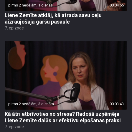
pirms 2 nedēļām, 1 dienas
00:04:55
Liene Zemīte atklāj, kā atrada savu ceļu
aizraujošajā garšu pasaulē
7. epizode
pirms 2 nedēļām, 3 dienām
00:03:43
Kā ātri atbrīvoties no stresa? Radošā uzņēmēja
Liene Zemīte dalās ar efektīvu elpošanas praksi
7. epizode