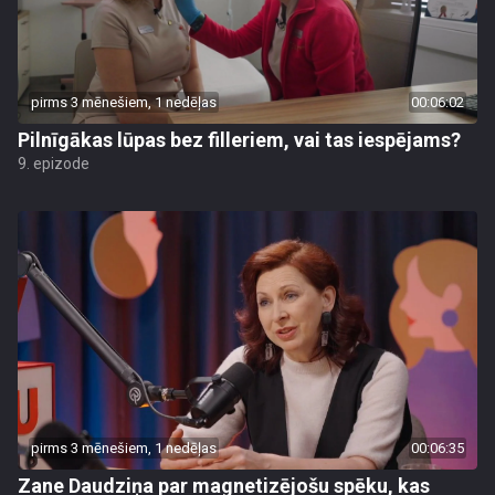
pirms 3 mēnešiem, 1 nedēļas
00:06:02
Pilnīgākas lūpas bez filleriem, vai tas iespējams?
9. epizode
pirms 3 mēnešiem, 1 nedēļas
00:06:35
Zane Daudziņa par magnetizējošu spēku, kas