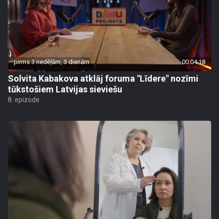
pirms 3 nedēļām, 3 dienām
00:04:18
Solvita Kabakova atklāj foruma "Līdere" nozīmi
tūkstošiem Latvijas sieviešu
8. epizode