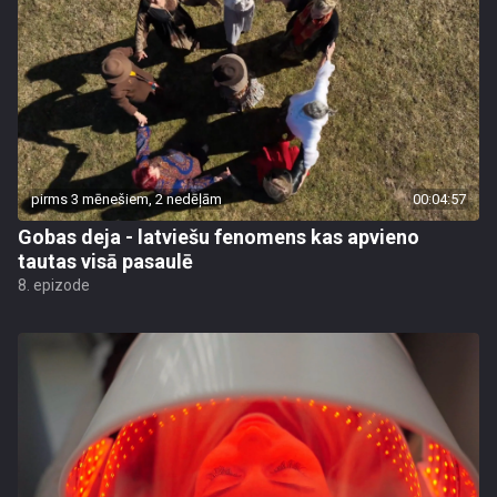
pirms 3 mēnešiem, 2 nedēļām
00:04:57
Gobas deja - latviešu fenomens kas apvieno
tautas visā pasaulē
8. epizode