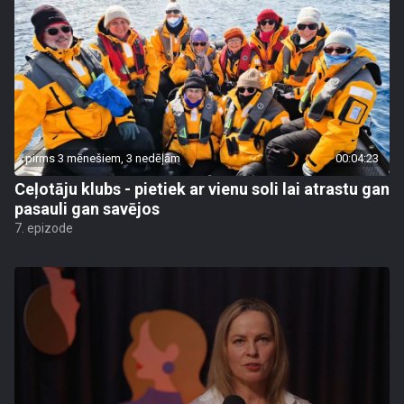
pirms 3 mēnešiem, 3 nedēļām
00:04:23
Ceļotāju klubs - pietiek ar vienu soli lai atrastu gan
pasauli gan savējos
7. epizode