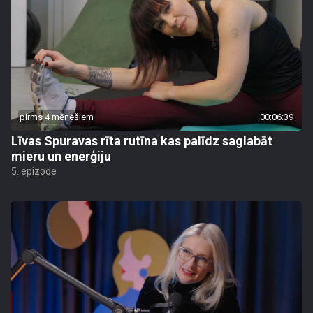
pirms 4 mēnešiem
00:06:39
Līvas Spuravas rīta rutīna kas palīdz saglabāt
mieru un enerģiju
5. epizode