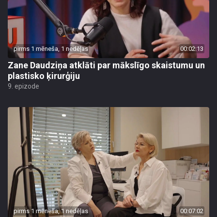
pirms 1 mēneša, 1 nedēļas
00:02:13
Zane Daudziņa atklāti par mākslīgo skaistumu un
plastisko ķirurģiju
9. epizode
pirms 1 mēneša, 1 nedēļas
00:07:02