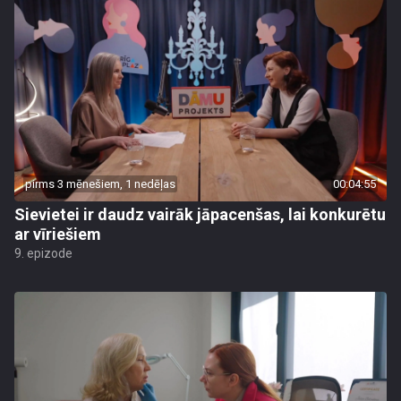
pirms 3 mēnešiem, 1 nedēļas
00:04:55
Sievietei ir daudz vairāk jāpacenšas, lai konkurētu
ar vīriešiem
9. epizode