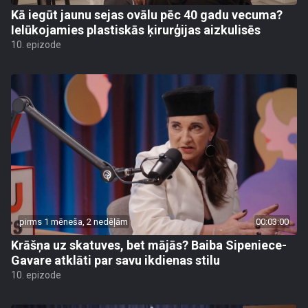
Kā iegūt jaunu sejas ovālu pēc 40 gadu vecuma?
Ielūkojamies plastiskās ķirurģijas aizkulisēs
10. epizode
pirms 1 mēneša, 2 nedēļām
00:03:00
Krāšņa uz skatuves, bet mājās? Baiba Sipeniece-
Gavare atklāti par savu ikdienas stilu
10. epizode