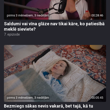
pirms 3 mēnešiem, 3 nedēļām
00:28:46
Saldumi vai vīna glāze nav tikai kāre, ko patiesībā
meklē sieviete?
7. epizode
pirms 3 mēnešiem, 3 nedēļām
00:05:45
Bezmiegs sākas nevis vakarā, bet tajā, kā tu