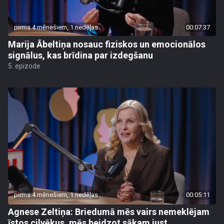
pirms 4 mēnešiem, 1 nedēļas
00:07:37
Marija Ābeltiņa nosauc fiziskos un emocionālos
signālus, kas brīdina par izdegšanu
5. epizode
pirms 4 mēnešiem, 1 nedēļas
00:05:11
Agnese Zeltiņa: Briedumā mēs vairs nemeklējam
īstos cilvēkus, mēs beidzot sākam just