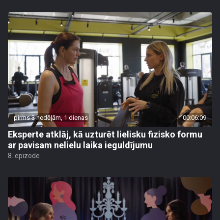
pirms 3 nedēļām, 1 dienas
00:06:09
Eksperte atklāj, kā uzturēt lielisku fizisko formu
ar pavisam nelielu laika ieguldījumu
8. epizode