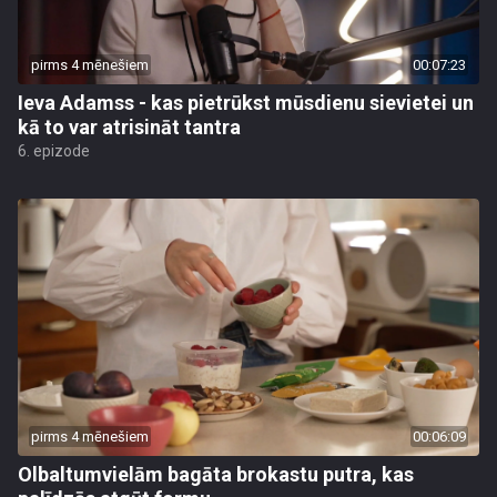
pirms 4 mēnešiem
00:07:23
Ieva Adamss - kas pietrūkst mūsdienu sievietei un
kā to var atrisināt tantra
6. epizode
pirms 4 mēnešiem
00:06:09
Olbaltumvielām bagāta brokastu putra, kas