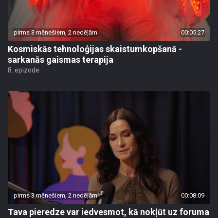
pirms 3 mēnešiem, 2 nedēļām
00:05:27
Kosmiskās tehnoloģijas skaistumkopšanā -
sarkanās gaismas terapija
8. epizode
pirms 3 mēnešiem, 2 nedēļām
00:08:09
Tava pieredze var iedvesmot, kā nokļūt uz foruma