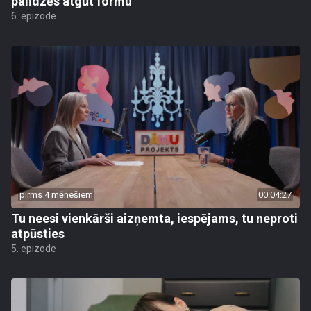
palīdzēs atgūt formu
6. epizode
pirms 4 mēnešiem
00:04:27
Tu neesi vienkārši aizņemta, iespējams, tu neproti
atpūsties
5. epizode