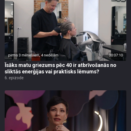
pirms 3 mēnešiem, 4 nedēļām
00:07:10
Īsāks matu griezums pēc 40 ir atbrīvošanās no
sliktās enerģijas vai praktisks lēmums?
6. epizode