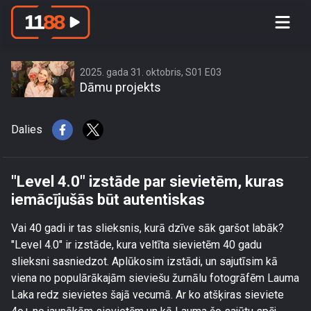
\"Level 4.0\" izstāde par sievietēm,
kuras iemācījušās būt autentiskas
2025. gada 31. oktobris, S01 E03
Dāmu projekts
Dalies
"Level 4.0" izstāde par sievietēm, kuras
iemācījušās būt autentiskas
Vai 40 gadi ir tas slieksnis, kurā dzīve sāk garšot labāk?
"Level 4.0" ir izstāde, kura veltīta sievietēm 40 gadu
slieksni sasniedzot. Aplūkosim izstādi, un sajutīsim kā
viena no populārākajām sieviešu žurnālu fotogrāfēm Lauma
Laka redz sievietes šajā vecumā. Ar ko atšķiras sieviete