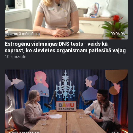
pirms 3 mēnešiem
00:06:06
Estrogēnu vielmaiņas DNS tests - veids kā
saprast, ko sievietes organismam patiesībā vajag
10. epizode