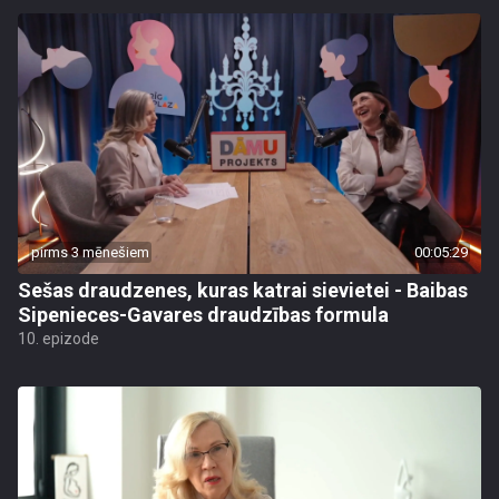
pirms 3 mēnešiem
00:05:29
Sešas draudzenes, kuras katrai sievietei - Baibas
Sipenieces-Gavares draudzības formula
10. epizode