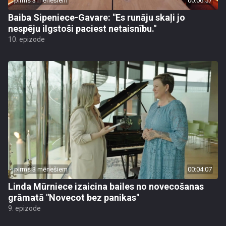
pirms 3 mēnešiem
00:06:57
Baiba Sipeniece-Gavare: "Es runāju skaļi jo
nespēju ilgstoši paciest netaisnību."
10. epizode
pirms 3 mēnešiem
00:04:07
Linda Mūrniece izaicina bailes no novecošanas
grāmatā "Novecot bez panikas"
9. epizode