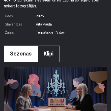
4o+ no jaunākām sievietēm un kā Lauma šo sajūtu spēj
noķert fotogrāfijās.
Gads
2025
Slavenības
Rita Paula
Žanrs
Tematiskie TV šovi
Sezonas
Klipi