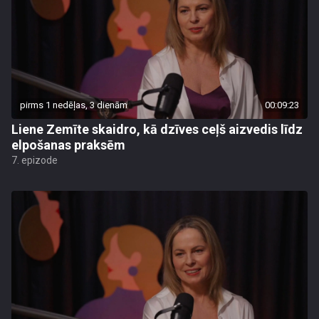
pirms 1 nedēļas, 3 dienām
00:09:23
Liene Zemīte skaidro, kā dzīves ceļš aizvedis līdz
elpošanas praksēm
7. epizode