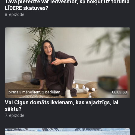
Tava pieredze var iedvesmot, kā nokļūt uz foruma
LĪDERE skatuves?
8. epizode
pirms 3 mēnešiem, 2 nedēļām
00:03:58
Vai Cigun domāts ikvienam, kas vajadzīgs, lai
sāktu?
7. epizode