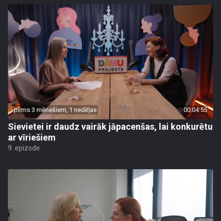
pirms 3 mēnešiem, 1 nedēļas
00:04:55
Sievietei ir daudz vairāk jāpacenšas, lai konkurētu
ar vīriešiem
9. epizode