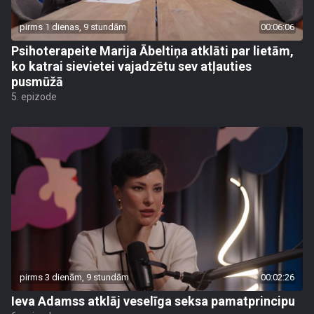
pirms 1 dienas, 9 stundām
00:06:06
Psihoterapeite Marija Ābeltiņa atklāti par lietām,
ko katrai sievietei vajadzētu sev atļauties
pusmūžā
5. epizode
pirms 3 dienām, 9 stundām
00:02:26
Ieva Adamss atklāj veselīga seksa pamatprincipu