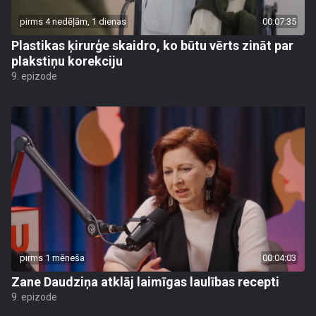
pirms 4 nedēļām, 1 dienas
00:07:35
Plastikas ķirurģe skaidro, ko būtu vērts zināt par
plakstiņu korekciju
9. epizode
pirms 1 mēneša
00:04:03
Zane Daudziņa atklāj laimīgas laulības recepti
9. epizode