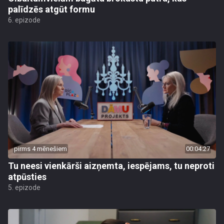
palīdzēs atgūt formu
6. epizode
pirms 4 mēnešiem
00:04:27
Tu neesi vienkārši aizņemta, iespējams, tu neproti
atpūsties
5. epizode