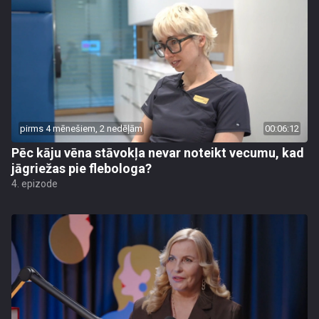
pirms 4 mēnešiem, 2 nedēļām
00:06:12
Pēc kāju vēna stāvokļa nevar noteikt vecumu, kad
jāgriežas pie flebologa?
4. epizode