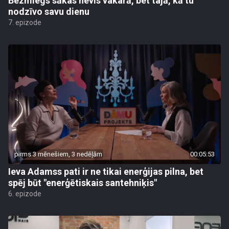
Bezmiegs sākas nevis vakarā, bet tajā, kā tu
nodzīvo savu dienu
7. epizode
pirms 3 mēnešiem, 3 nedēļām
00:05:53
Ieva Adamss pati ir ne tikai enerģijas pilna, bet
spēj būt "enerģētiskais santehniķis"
6. epizode