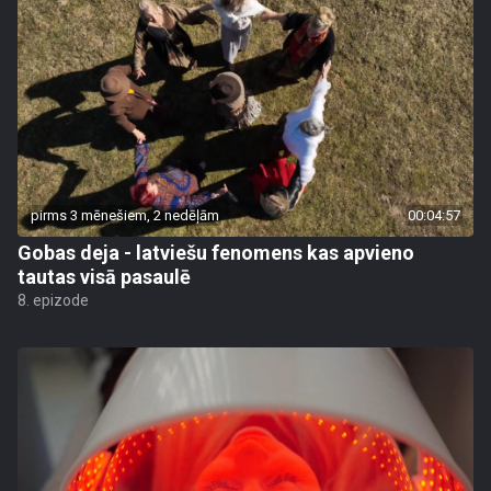
pirms 3 mēnešiem, 2 nedēļām
00:04:57
Gobas deja - latviešu fenomens kas apvieno
tautas visā pasaulē
8. epizode