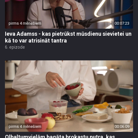
pirms 4 mēnešiem
00:07:23
Ieva Adamss - kas pietrūkst mūsdienu sievietei un
kā to var atrisināt tantra
6. epizode
pirms 4 mēnešiem
00:06:09
Olbaltumvielām bagāta brokastu putra, kas