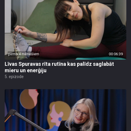
pirms 4 mēnešiem
00:06:39
Līvas Spuravas rīta rutīna kas palīdz saglabāt
mieru un enerģiju
5. epizode