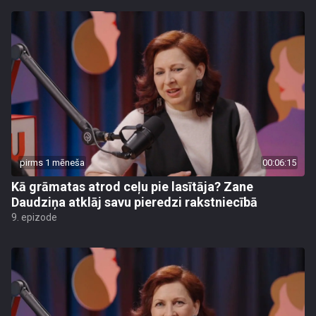
pirms 1 mēneša
00:06:15
Kā grāmatas atrod ceļu pie lasītāja? Zane
Daudziņa atklāj savu pieredzi rakstniecībā
9. epizode