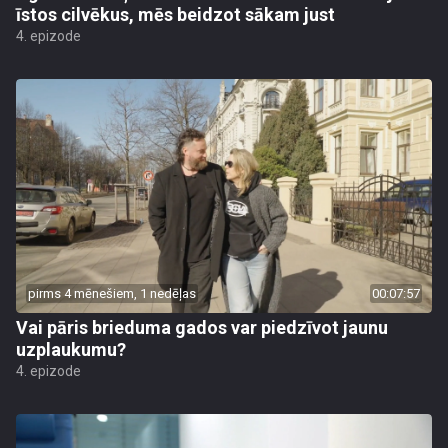
īstos cilvēkus, mēs beidzot sākam just
4. epizode
pirms 4 mēnešiem, 1 nedēļas
00:07:57
Vai pāris brieduma gados var piedzīvot jaunu
uzplaukumu?
4. epizode