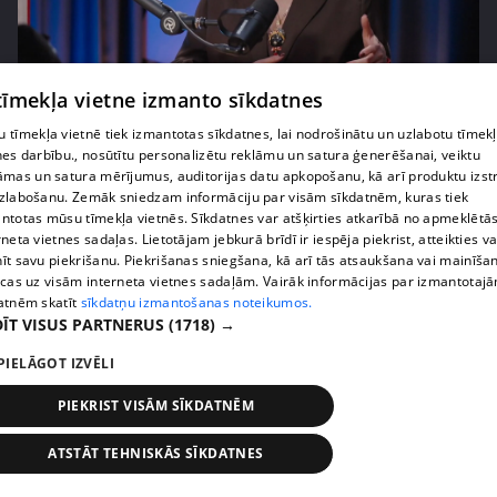
pirms 4 mēnešiem, 2 nedēļām
00:05:34
 tīmekļa vietne izmanto sīkdatnes
Ko cilvēki patiesībā meklē energoterapijā pie
 tīmekļa vietnē tiek izmantotas sīkdatnes, lai nodrošinātu un uzlabotu tīmek
Agneses Zeltiņas
nes darbību., nosūtītu personalizētu reklāmu un satura ģenerēšanai, veiktu
4. epizode
āmas un satura mērījumus, auditorijas datu apkopošanu, kā arī produktu izst
zlabošanu. Zemāk sniedzam informāciju par visām sīkdatnēm, kuras tiek
ntotas mūsu tīmekļa vietnēs. Sīkdatnes var atšķirties atkarībā no apmeklētā
rneta vietnes sadaļas. Lietotājam jebkurā brīdī ir iespēja piekrist, atteikties va
īt savu piekrišanu. Piekrišanas sniegšana, kā arī tās atsaukšana vai mainīša
ecas uz visām interneta vietnes sadaļām. Vairāk informācijas par izmantotaj
atnēm skatīt
sīkdatņu izmantošanas noteikumos.
ĪT VISUS PARTNERUS
(1718) →
PIELĀGOT IZVĒLI
PIEKRIST VISĀM SĪKDATNĒM
pirms 4 mēnešiem, 2 nedēļām
00:06:08
ATSTĀT TEHNISKĀS SĪKDATNES
Lolita Neimane liek aizmirst diētas un skaidro kas