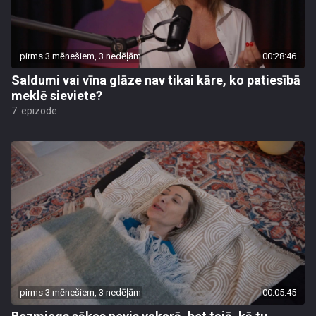
pirms 3 mēnešiem, 3 nedēļām
00:28:46
Saldumi vai vīna glāze nav tikai kāre, ko patiesībā
meklē sieviete?
7. epizode
pirms 3 mēnešiem, 3 nedēļām
00:05:45