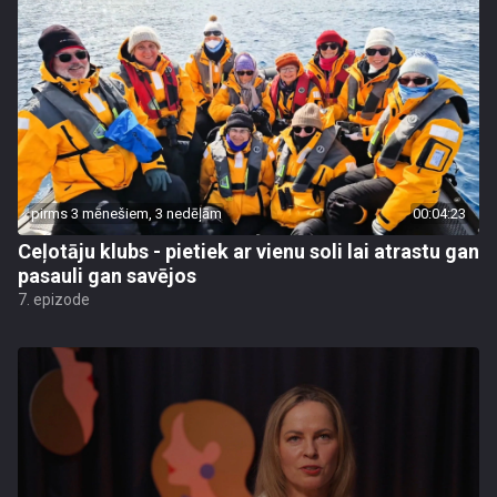
pirms 3 mēnešiem, 3 nedēļām
00:04:23
Ceļotāju klubs - pietiek ar vienu soli lai atrastu gan
pasauli gan savējos
7. epizode