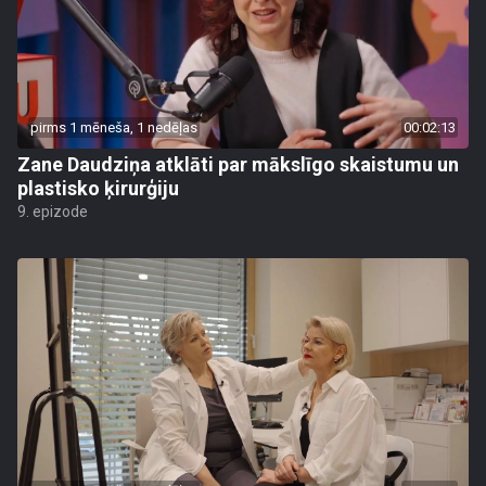
pirms 1 mēneša, 1 nedēļas
00:02:13
Zane Daudziņa atklāti par mākslīgo skaistumu un
plastisko ķirurģiju
9. epizode