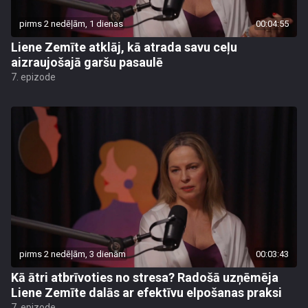
pirms 2 nedēļām, 1 dienas
00:04:55
Liene Zemīte atklāj, kā atrada savu ceļu
aizraujošajā garšu pasaulē
7. epizode
pirms 2 nedēļām, 3 dienām
00:03:43
Kā ātri atbrīvoties no stresa? Radošā uzņēmēja
Liene Zemīte dalās ar efektīvu elpošanas praksi
7. epizode