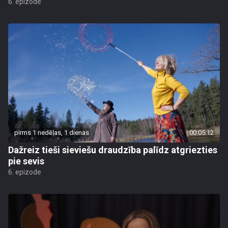
6. epizode
pirms 1 nedēļas, 1 dienas
00:05:12
Dažreiz tieši sieviešu draudzība palīdz atgriezties
pie sevis
6. epizode