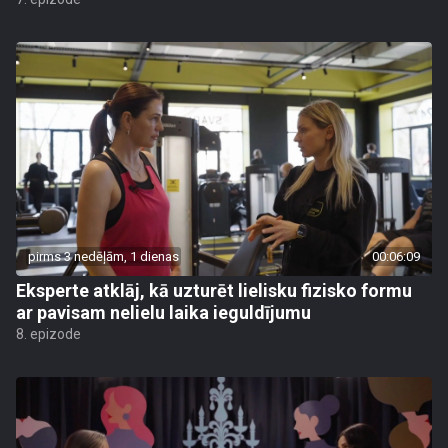
pirms 3 nedēļām, 1 dienas
00:06:09
Eksperte atklāj, kā uzturēt lielisku fizisko formu
ar pavisam nelielu laika ieguldījumu
8. epizode