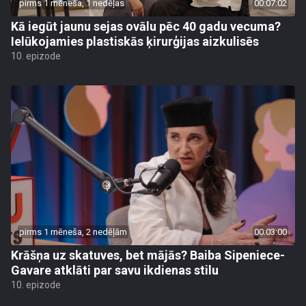
pirms 1 mēneša, 1 nedēļas
00:07:02
Kā iegūt jaunu sejas ovālu pēc 40 gadu vecuma?
Ielūkojamies plastiskās ķirurģijas aizkulisēs
10. epizode
pirms 1 mēneša, 2 nedēļām
00:03:00
Krāšņa uz skatuves, bet mājās? Baiba Sipeniece-
Gavare atklāti par savu ikdienas stilu
10. epizode