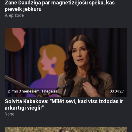
Zane Daudziņa par magnetizējošu spēku, kas
pievelk jebkuru
9. epizode
pirms 3 mēnešiem, 1 nedēļas
00:04:27
Solvita Kabakova: "Mīlēt sevi, kad viss izdodas ir
ārkārtīgi viegli!"
None