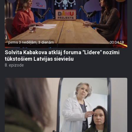
pirms 3 nedēļām, 3 dienām
00:04:18
Solvita Kabakova atklāj foruma "Līdere" nozīmi
tūkstošiem Latvijas sieviešu
8. epizode