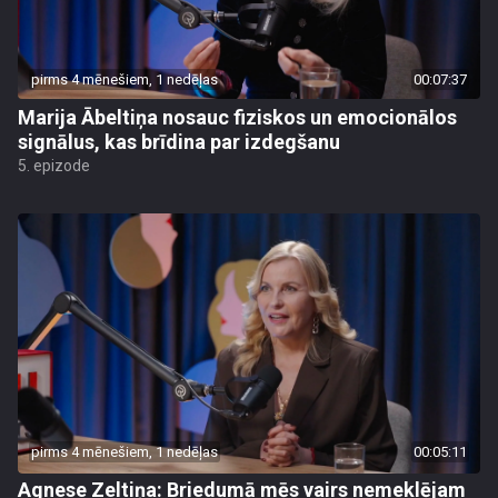
pirms 4 mēnešiem, 1 nedēļas
00:07:37
Marija Ābeltiņa nosauc fiziskos un emocionālos
signālus, kas brīdina par izdegšanu
5. epizode
pirms 4 mēnešiem, 1 nedēļas
00:05:11
Agnese Zeltiņa: Briedumā mēs vairs nemeklējam