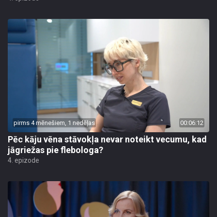
pirms 4 mēnešiem, 1 nedēļas
00:06:12
Pēc kāju vēna stāvokļa nevar noteikt vecumu, kad
jāgriežas pie flebologa?
4. epizode