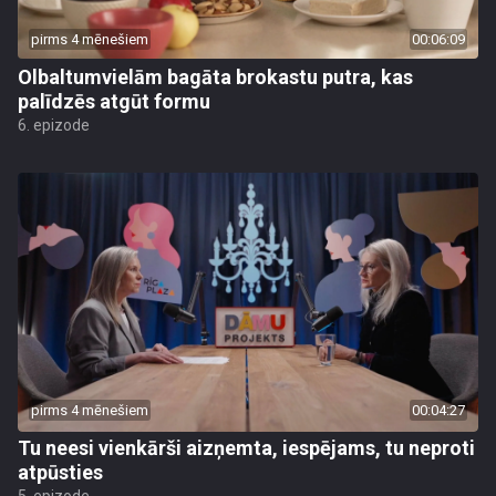
pirms 4 mēnešiem
00:06:09
Olbaltumvielām bagāta brokastu putra, kas
palīdzēs atgūt formu
6. epizode
pirms 4 mēnešiem
00:04:27
Tu neesi vienkārši aizņemta, iespējams, tu neproti
atpūsties