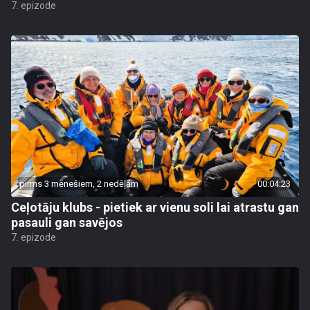
7. epizode
pirms 3 mēnešiem, 2 nedēļām
00:04:23
Ceļotāju klubs - pietiek ar vienu soli lai atrastu gan
pasauli gan savējos
7. epizode