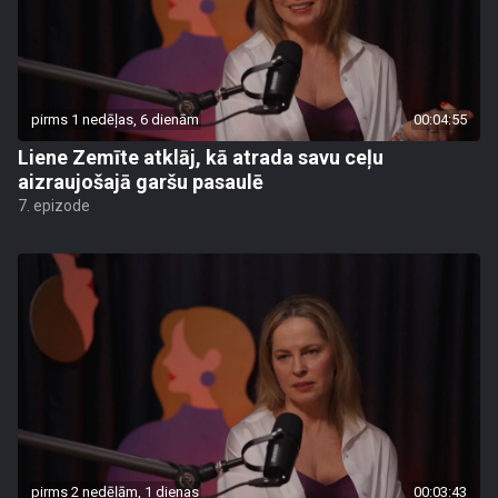
pirms 1 nedēļas, 6 dienām
00:04:55
Liene Zemīte atklāj, kā atrada savu ceļu
aizraujošajā garšu pasaulē
7. epizode
pirms 2 nedēļām, 1 dienas
00:03:43