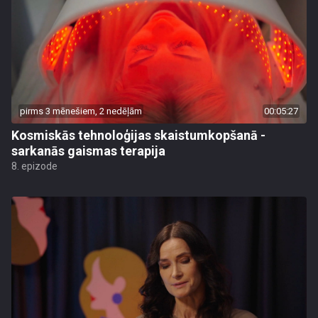
pirms 3 mēnešiem, 2 nedēļām
00:05:27
Kosmiskās tehnoloģijas skaistumkopšanā -
sarkanās gaismas terapija
8. epizode