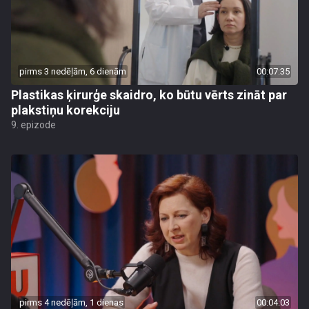
pirms 3 nedēļām, 6 dienām
00:07:35
Plastikas ķirurģe skaidro, ko būtu vērts zināt par
plakstiņu korekciju
9. epizode
pirms 4 nedēļām, 1 dienas
00:04:03