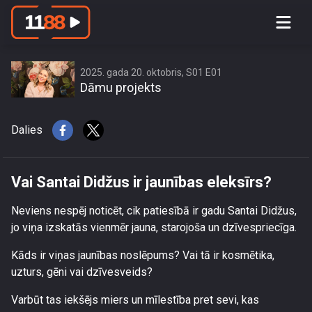
Vai Santai Didžus ir jaunības eleksīrs?
2025. gada 20. oktobris, S01 E01
Dāmu projekts
Dalies
Vai Santai Didžus ir jaunības eleksīrs?
Neviens nespēj noticēt, cik patiesībā ir gadu Santai Didžus,
jo viņa izskatās vienmēr jauna, starojoša un dzīvespriecīga.
Kāds ir viņas jaunības noslēpums? Vai tā ir kosmētika,
uzturs, gēni vai dzīvesveids?
Varbūt tas iekšējs miers un mīlestība pret sevi, kas