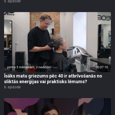
6. epizode
pirms 3 mēnešiem, 3 nedēļām
00:07:10
Īsāks matu griezums pēc 40 ir atbrīvošanās no
sliktās enerģijas vai praktisks lēmums?
6. epizode