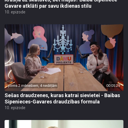
Gavare atklāti par savu ikdienas stilu
10. epizode
pirms 2 mēnešiem, 4 nedēļām
00:05:29
Sešas draudzenes, kuras katrai sievietei - Baibas
Sipenieces-Gavares draudzības formula
10. epizode