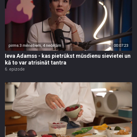
pirms 3 mēnešiem, 4 nedēļām
00:07:23
Ieva Adamss - kas pietrūkst mūsdienu sievietei un
kā to var atrisināt tantra
6. epizode