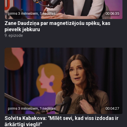
pirms 3 mēnešiem, 1 nedēļas
00:06:35
Zane Daudziņa par magnetizējošu spēku, kas
pievelk jebkuru
9. epizode
pirms 3 mēnešiem, 1 nedēļas
00:04:27
Solvita Kabakova: "Mīlēt sevi, kad viss izdodas ir
ārkārtīgi viegli!"