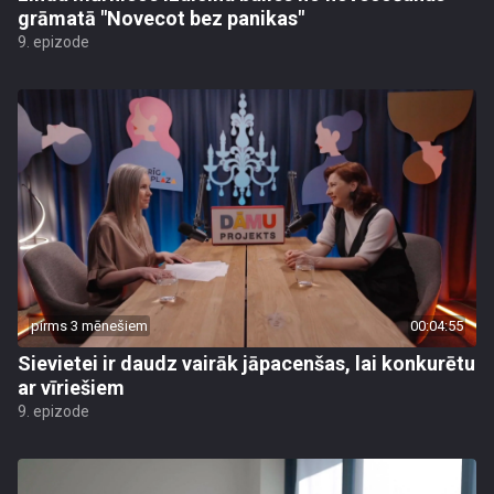
grāmatā "Novecot bez panikas"
9. epizode
pirms 3 mēnešiem
00:04:55
Sievietei ir daudz vairāk jāpacenšas, lai konkurētu
ar vīriešiem
9. epizode