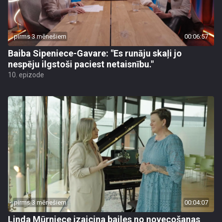
pirms 3 mēnešiem
00:06:57
Baiba Sipeniece-Gavare: "Es runāju skaļi jo
nespēju ilgstoši paciest netaisnību."
10. epizode
pirms 3 mēnešiem
00:04:07
Linda Mūrniece izaicina bailes no novecošanas