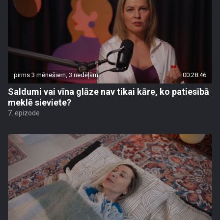
pirms 3 mēnešiem, 3 nedēļām
00:28:46
Saldumi vai vīna glāze nav tikai kāre, ko patiesībā
meklē sieviete?
7. epizode