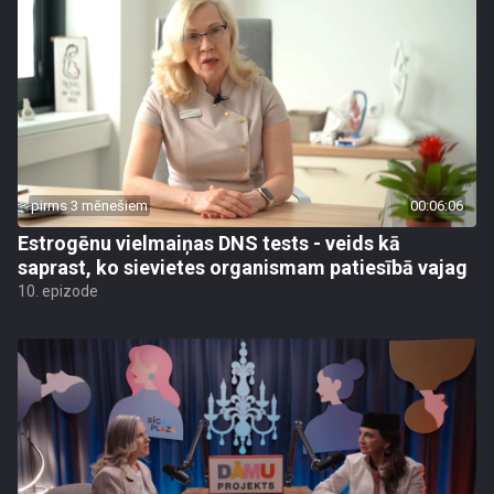
pirms 3 mēnešiem
00:06:06
Estrogēnu vielmaiņas DNS tests - veids kā
saprast, ko sievietes organismam patiesībā vajag
10. epizode