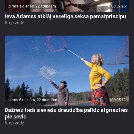
pirms 1 dienas, 22 stundām
00:02:26
Ieva Adamss atklāj veselīga seksa pamatprincipu
6. epizode
pirms 6 dienām, 22 stundām
00:05:12
Dažreiz tieši sieviešu draudzība palīdz atgriezties
pie sevis
6. epizode