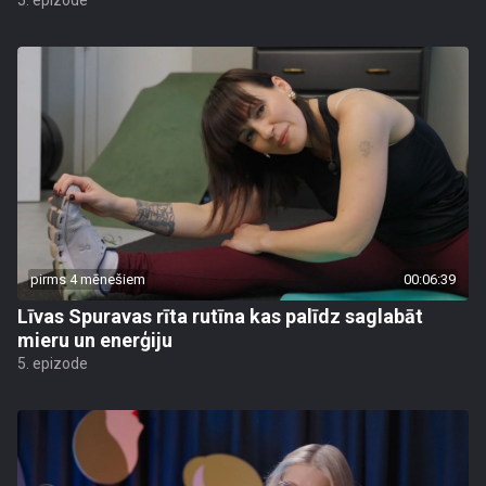
5. epizode
pirms 4 mēnešiem
00:06:39
Līvas Spuravas rīta rutīna kas palīdz saglabāt
mieru un enerģiju
5. epizode