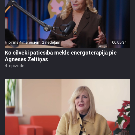
pirms 4 mēnešiem, 2 nedēļām
00:05:34
Ko cilvēki patiesībā meklē energoterapijā pie
Agneses Zeltiņas
4. epizode