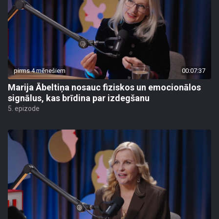
pirms 4 mēnešiem
00:07:37
Marija Ābeltiņa nosauc fiziskos un emocionālos
signālus, kas brīdina par izdegšanu
5. epizode