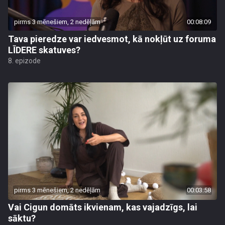
pirms 3 mēnešiem, 2 nedēļām
00:08:09
Tava pieredze var iedvesmot, kā nokļūt uz foruma
LĪDERE skatuves?
8. epizode
pirms 3 mēnešiem, 2 nedēļām
00:03:58
Vai Cigun domāts ikvienam, kas vajadzīgs, lai
sāktu?