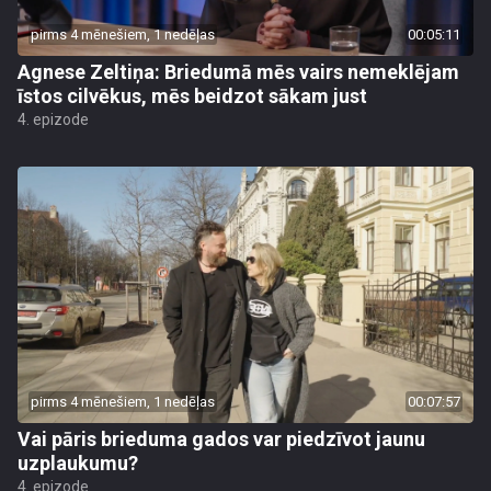
pirms 4 mēnešiem, 1 nedēļas
00:05:11
Agnese Zeltiņa: Briedumā mēs vairs nemeklējam
īstos cilvēkus, mēs beidzot sākam just
4. epizode
pirms 4 mēnešiem, 1 nedēļas
00:07:57
Vai pāris brieduma gados var piedzīvot jaunu
uzplaukumu?
4. epizode