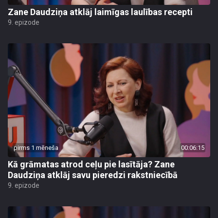
Zane Daudziņa atklāj laimīgas laulības recepti
9. epizode
pirms 1 mēneša
00:06:15
Kā grāmatas atrod ceļu pie lasītāja? Zane
Daudziņa atklāj savu pieredzi rakstniecībā
9. epizode