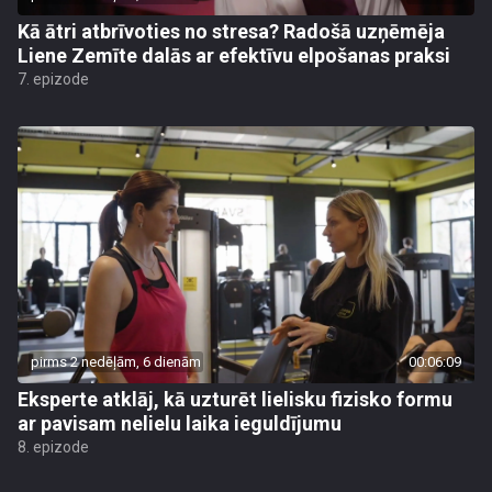
Kā ātri atbrīvoties no stresa? Radošā uzņēmēja
Liene Zemīte dalās ar efektīvu elpošanas praksi
7. epizode
pirms 2 nedēļām, 6 dienām
00:06:09
Eksperte atklāj, kā uzturēt lielisku fizisko formu
ar pavisam nelielu laika ieguldījumu
8. epizode