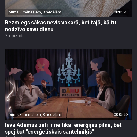
pirms 3 mēnešiem, 3 nedēļām
00:05:45
Bezmiegs sākas nevis vakarā, bet tajā, kā tu
nodzīvo savu dienu
7. epizode
pirms 3 mēnešiem, 3 nedēļām
00:05:53
Ieva Adamss pati ir ne tikai enerģijas pilna, bet
spēj būt "enerģētiskais santehniķis"