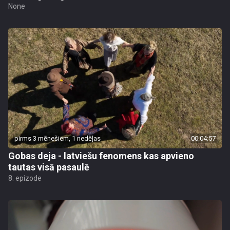
None
pirms 3 mēnešiem, 1 nedēļas
00:04:57
Gobas deja - latviešu fenomens kas apvieno
tautas visā pasaulē
8. epizode