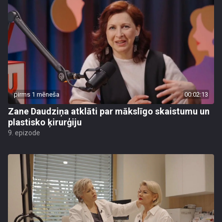
pirms 1 mēneša
00:02:13
Zane Daudziņa atklāti par mākslīgo skaistumu un
plastisko ķirurģiju
9. epizode