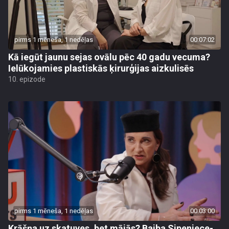
pirms 1 mēneša, 1 nedēļas
00:07:02
Kā iegūt jaunu sejas ovālu pēc 40 gadu vecuma?
Ielūkojamies plastiskās ķirurģijas aizkulisēs
10. epizode
pirms 1 mēneša, 1 nedēļas
00:03:00
Krāšņa uz skatuves, bet mājās? Baiba Sipeniece-