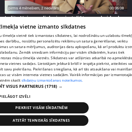
pirms 4 mēnešiem, 2 nedēļām
00:06:08
Lolita Neimane liek aizmirst diētas un skaidro kas
patiesībā strādā pēc 40
 tīmekļa vietne izmanto sīkdatnes
3. epizode
 tīmekļa vietnē tiek izmantotas sīkdatnes, lai nodrošinātu un uzlabotu tīmek
nes darbību., nosūtītu personalizētu reklāmu un satura ģenerēšanai, veiktu
āmas un satura mērījumus, auditorijas datu apkopošanu, kā arī produktu izst
zlabošanu. Zemāk sniedzam informāciju par visām sīkdatnēm, kuras tiek
ntotas mūsu tīmekļa vietnēs. Sīkdatnes var atšķirties atkarībā no apmeklētā
rneta vietnes sadaļas. Lietotājam jebkurā brīdī ir iespēja piekrist, atteikties va
īt savu piekrišanu. Piekrišanas sniegšana, kā arī tās atsaukšana vai mainīša
ecas uz visām interneta vietnes sadaļām. Vairāk informācijas par izmantotaj
atnēm skatīt
sīkdatņu izmantošanas noteikumos.
ĪT VISUS PARTNERUS
(1718) →
PIELĀGOT IZVĒLI
pirms 4 mēnešiem, 2 nedēļām
00:07:35
PIEKRIST VISĀM SĪKDATNĒM
Ginekoloģes Daces Matules rekords sportā
ATSTĀT TEHNISKĀS SĪKDATNES
joprojām nav pārspēts
3. epizode