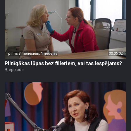
pirms 3 mēnešiem, 1 nedēļas
00:06:02
Pilnīgākas lūpas bez filleriem, vai tas iespējams?
9. epizode