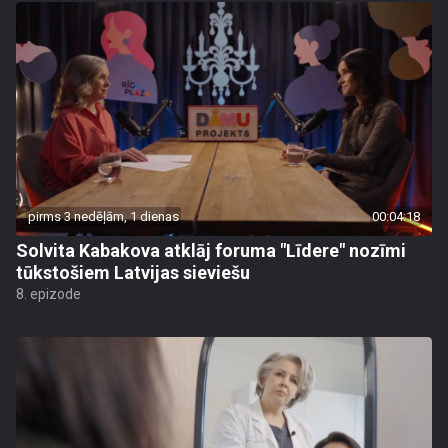
pirms 3 nedēļām, 1 dienas
00:04:18
Solvita Kabakova atklāj foruma "Līdere" nozīmi
tūkstošiem Latvijas sieviešu
8. epizode