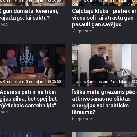
s 3 mēnešiem, 2 nedēļām
00:03:58
pirms 3 mēnešiem, 3 nedēļām
00:
Cigun domāts ikvienam,
Ceļotāju klubs - pietiek ar
vajadzīgs, lai sāktu?
vienu soli lai atrastu gan
pasauli gan savējos
zode
7. epizode
s 3 mēnešiem, 3 nedēļām
00:05:53
pirms 3 mēnešiem, 4 nedēļām
00:
 Adamss pati ir ne tikai
Īsāks matu griezums pēc 
ijas pilna, bet spēj būt
atbrīvošanās no sliktās
rģētiskais santehniķis"
enerģijas vai praktisks
lēmums?
zode
6. epizode