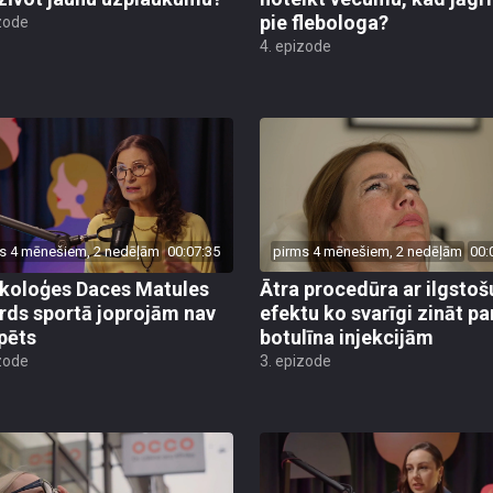
pie flebologa?
zode
4. epizode
s 4 mēnešiem, 2 nedēļām
00:07:35
pirms 4 mēnešiem, 2 nedēļām
00:
koloģes Daces Matules
Ātra procedūra ar ilgstoš
rds sportā joprojām nav
efektu ko svarīgi zināt pa
pēts
botulīna injekcijām
zode
3. epizode