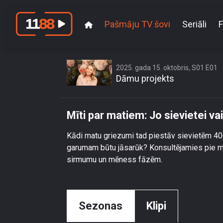
Pašmāju TV šovi
Seriāli
F
Mīti par ma
2025. gada 15. oktobris, S01 E01
Dāmu projekts
Mīti par matiem: Jo sievietei v
Kādi matu griezumi tad piestāv sievietēm 40
garumam būtu jāsarūk? Konsultējamies pie ma
sirmumu un mēness fāzēm.
Sezonas
Klipi