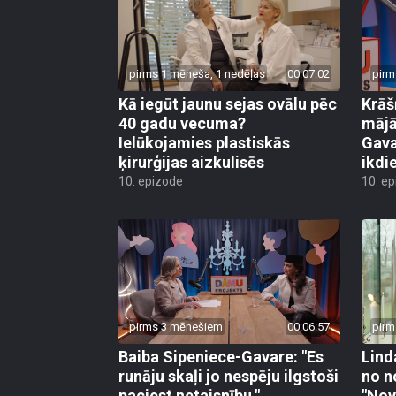
pirms 1 mēneša, 1 nedēļas
00:07:02
pirm
Kā iegūt jaunu sejas ovālu pēc
Krāš
40 gadu vecuma?
mājā
Ielūkojamies plastiskās
Gava
ķirurģijas aizkulisēs
ikdi
10. epizode
10. e
pirms 3 mēnešiem
00:06:57
pirm
Baiba Sipeniece-Gavare: "Es
Lind
runāju skaļi jo nespēju ilgstoši
no n
paciest netaisnību."
"Nov