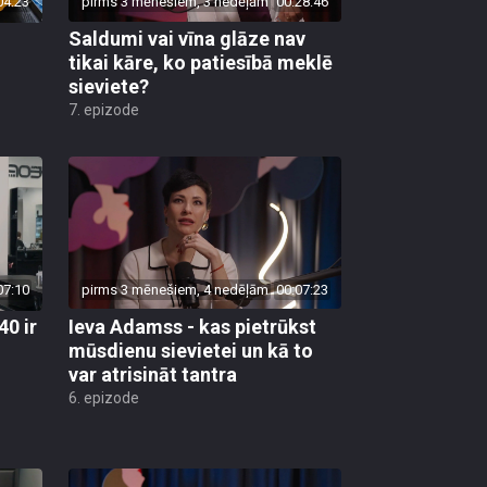
04:23
pirms 3 mēnešiem, 3 nedēļām
00:28:46
Saldumi vai vīna glāze nav
tikai kāre, ko patiesībā meklē
sieviete?
7. epizode
07:10
pirms 3 mēnešiem, 4 nedēļām
00:07:23
40 ir
Ieva Adamss - kas pietrūkst
mūsdienu sievietei un kā to
var atrisināt tantra
6. epizode