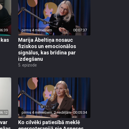
06:39
pirms 4 mēnešiem
00:07:37
 kas
Marija Ābeltiņa nosauc
fiziskos un emocionālos
signālus, kas brīdina par
izdegšanu
5. epizode
06:12
pirms 4 mēnešiem, 2 nedēļām
00:05:34
evar
Ko cilvēki patiesībā meklē
iežas
energoterapijā pie Agneses