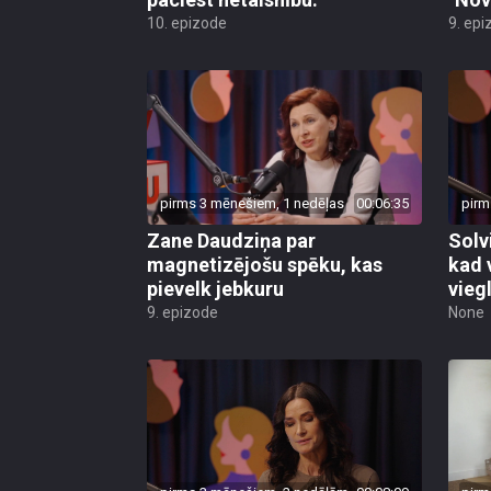
10. epizode
9. epi
pirms 3 mēnešiem, 1 nedēļas
00:06:35
pirm
Zane Daudziņa par
Solv
magnetizējošu spēku, kas
kad 
pievelk jebkuru
viegl
9. epizode
None