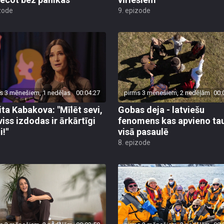
zode
9. epizode
s 3 mēnešiem, 1 nedēļas
00:04:27
pirms 3 mēnešiem, 2 nedēļām
00:
ita Kabakova: "Mīlēt sevi,
Gobas deja - latviešu
viss izdodas ir ārkārtīgi
fenomens kas apvieno ta
i!"
visā pasaulē
8. epizode