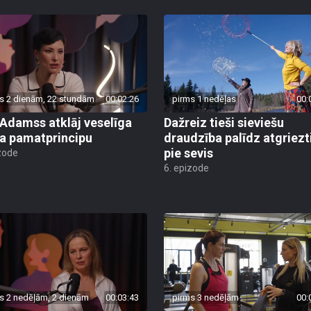
s 2 dienām, 22 stundām
00:02:26
pirms 1 nedēļas
00:
 Adamss atklāj veselīga
Dažreiz tieši sieviešu
a pamatprincipu
draudzība palīdz atgriezt
pie sevis
zode
6. epizode
s 2 nedēļām, 2 dienām
00:03:43
pirms 3 nedēļām
00: