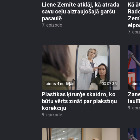
Liene Zemīte atklāj, kā atrada
Kā ā
savu ceļu aizraujošajā garšu
Rado
pasaulē
Zemī
elpo
7. epizode
7. epi
pirms 4 nedēļām
00:07:35
pirm
Plastikas ķirurģe skaidro, ko
Zane
būtu vērts zināt par plakstiņu
laul
korekciju
9. epi
9. epizode