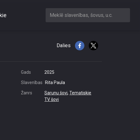
kie
Meklē slavenības, šovus, u.c.
u jāizvēlas?
Dalies
Gads
2025
Slavenības
Rita Paula
Žanrs
Sarunu šovi
,
Tematiskie
TV šovi