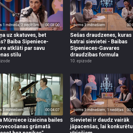
s 1 mēneša, 2 nedēļām
00:03:00
pirms 3 mēnešiem
00:
ņa uz skatuves, bet
Sešas draudzenes, kuras
s? Baiba Sipeniece-
katrai sievietei - Baibas
re atklāti par savu
Sipenieces-Gavares
enas stilu
draudzības formula
pizode
10. epizode
s 3 mēnešiem
00:04:07
pirms 3 mēnešiem, 1 nedēļas
00:
a Mūrniece izaicina bailes
Sievietei ir daudz vairāk
ovecošanas grāmatā
jāpacenšas, lai konkurētu
ecot bez panikas"
vīriešiem