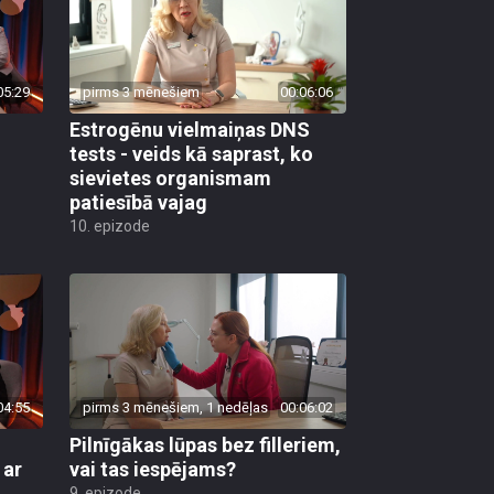
05:29
pirms 3 mēnešiem
00:06:06
Estrogēnu vielmaiņas DNS
tests - veids kā saprast, ko
sievietes organismam
patiesībā vajag
10. epizode
04:55
pirms 3 mēnešiem, 1 nedēļas
00:06:02
Pilnīgākas lūpas bez filleriem,
 ar
vai tas iespējams?
9. epizode