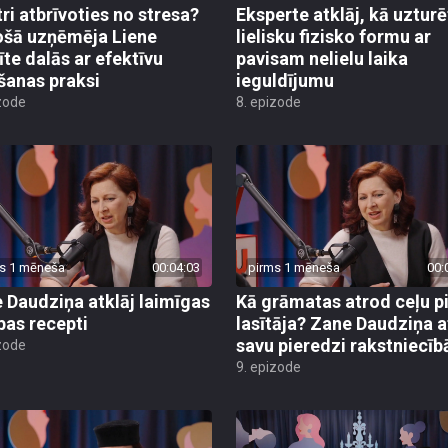
tri atbrīvoties no stresa?
Eksperte atklāj, kā uzturē
šā uzņēmēja Liene
lielisku fizisko formu ar
te dalās ar efektīvu
pavisam nelielu laika
šanas praksi
ieguldījumu
zode
8. epizode
s 1 mēneša
00:04:03
pirms 1 mēneša
00:
 Daudziņa atklāj laimīgas
Kā grāmatas atrod ceļu p
ības recepti
lasītāja? Zane Daudziņa a
savu pieredzi rakstniecīb
zode
9. epizode