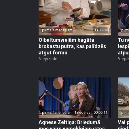
pirms 4 mēnešiem
00:06:09
pirm
Olbaltumvielām bagāta
Tu n
brokastu putra, kas palīdzēs
iesp
atgūt formu
atpū
6. epizode
5. epi
pirms 4 mēnešiem, 1 nedēļas
00:05:11
pirm
Agnese Zeltiņa: Briedumā
Vai 
mēs vairs nemeklējam īstos
pied