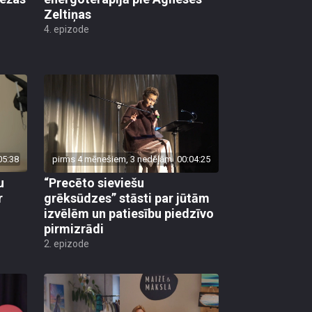
Zeltiņas
4. epizode
05:38
pirms 4 mēnešiem, 3 nedēļām
00:04:25
u
“Precēto sieviešu
r
grēksūdzes” stāsti par jūtām
izvēlēm un patiesību piedzīvo
pirmizrādi
2. epizode