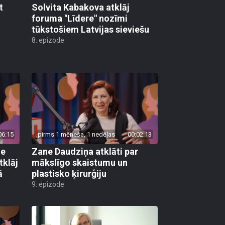
t
Solvita Kabakova atklāj
foruma "Līdere" nozīmi
tūkstošiem Latvijas sieviešu
8. epizode
06:15
pirms 1 mēneša, 1 nedēļas
00:02:13
ie
Zane Daudziņa atklāti par
tklāj
mākslīgo skaistumu un
ā
plastisko ķirurģiju
9. epizode