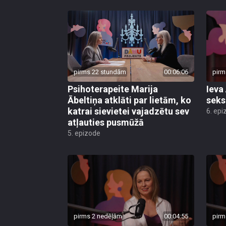
pirms 22 stundām
00:06:06
pirm
Psihoterapeite Marija
Ieva
Ābeltiņa atklāti par lietām, ko
seks
katrai sievietei vajadzētu sev
6. epi
atļauties pusmūžā
5. epizode
pirms 2 nedēļām
00:04:55
pirm