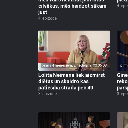
cilvēkus, mēs beidzot sākam
4. epi
just
4. epizode
pirms 4 mēnešiem, 2 nedēļām
00:06:08
pirm
Lolita Neimane liek aizmirst
Gine
diētas un skaidro kas
reko
patiesībā strādā pēc 40
pārs
3. epizode
3. epi