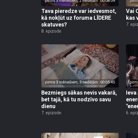
pirms 3 mēnešiem, 2 nedēļām
00:08:09
pirm
Tava pieredze var iedvesmot,
Vai 
kā nokļūt uz foruma LĪDERE
kas 
skatuves?
7. epi
8. epizode
pirms 3 mēnešiem, 3 nedēļām
00:05:45
pirm
Bezmiegs sākas nevis vakarā,
Ieva
bet tajā, kā tu nodzīvo savu
enerģ
dienu
"ene
7. epizode
6. epi