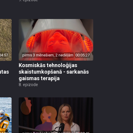
04:57
pirms 3 mēnešiem, 2 nedēļām
00:05:27
Kosmiskās tehnoloģijas
utas
skaistumkopšanā - sarkanās
gaismas terapija
8. epizode