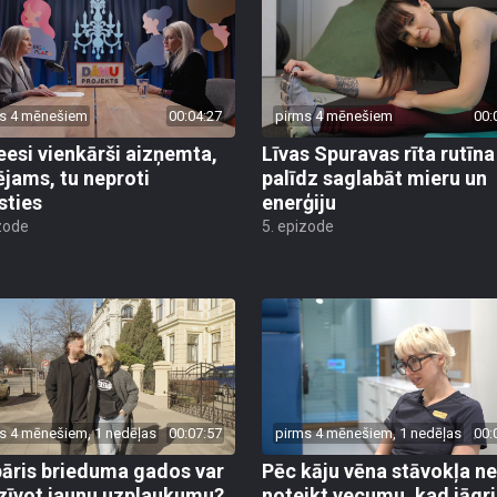
s 4 mēnešiem
00:04:27
pirms 4 mēnešiem
00:
eesi vienkārši aizņemta,
Līvas Spuravas rīta rutīna
ējams, tu neproti
palīdz saglabāt mieru un
sties
enerģiju
zode
5. epizode
s 4 mēnešiem, 1 nedēļas
00:07:57
pirms 4 mēnešiem, 1 nedēļas
00:
pāris brieduma gados var
Pēc kāju vēna stāvokļa n
zīvot jaunu uzplaukumu?
noteikt vecumu, kad jāgr