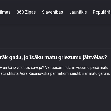
ilmas
360 Ziņas
Slavenības
Jaunākie
Populārā
tiem: Jo sievietei vairāk gadu, jo īsāku matu griezum
airāk gadu, jo īsāku matu griezumu jāizvēlas?
+ un kā izvēlēties savējo? Vai tiešām līdz ar vecumu pasē matu
tu stilista Adra Kačanovska par mītiem saistībā ar matu garum,