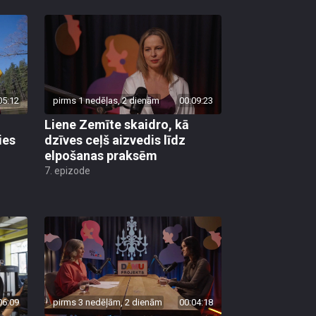
05:12
pirms 1 nedēļas, 2 dienām
00:09:23
Liene Zemīte skaidro, kā
ies
dzīves ceļš aizvedis līdz
elpošanas praksēm
7. epizode
06:09
pirms 3 nedēļām, 2 dienām
00:04:18