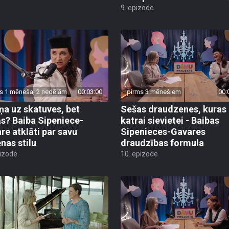
9. epizode
s 1 mēneša, 2 nedēļām
00:03:00
pirms 3 mēnešiem
00:
ņa uz skatuves, bet
Sešas draudzenes, kuras
s? Baiba Sipeniece-
katrai sievietei - Baibas
re atklāti par savu
Sipenieces-Gavares
enas stilu
draudzības formula
pizode
10. epizode