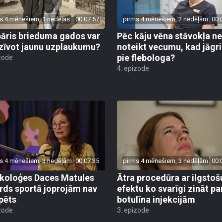
s 4 mēnešiem, 1 nedēļas
00:07:57
pirms 4 mēnešiem, 2 nedēļām
00:
pāris brieduma gados var
Pēc kāju vēna stāvokļa n
zīvot jaunu uzplaukumu?
noteikt vecumu, kad jāgr
pie flebologa?
zode
4. epizode
s 4 mēnešiem, 3 nedēļām
00:07:35
pirms 4 mēnešiem, 3 nedēļām
00:
koloģes Daces Matules
Ātra procedūra ar ilgstoš
rds sportā joprojām nav
efektu ko svarīgi zināt pa
pēts
botulīna injekcijām
zode
3. epizode