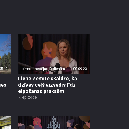
05:12
pirms 1 nedēļas, 3 dienām
00:09:23
Liene Zemīte skaidro, kā
ies
dzīves ceļš aizvedis līdz
elpošanas praksēm
7. epizode