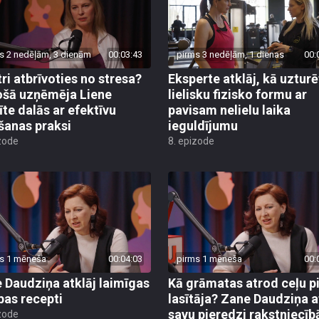
s 2 nedēļām, 3 dienām
00:03:43
pirms 3 nedēļām, 1 dienas
00:
tri atbrīvoties no stresa?
Eksperte atklāj, kā uzturē
šā uzņēmēja Liene
lielisku fizisko formu ar
te dalās ar efektīvu
pavisam nelielu laika
šanas praksi
ieguldījumu
zode
8. epizode
s 1 mēneša
00:04:03
pirms 1 mēneša
00:
 Daudziņa atklāj laimīgas
Kā grāmatas atrod ceļu p
ības recepti
lasītāja? Zane Daudziņa a
savu pieredzi rakstniecīb
zode