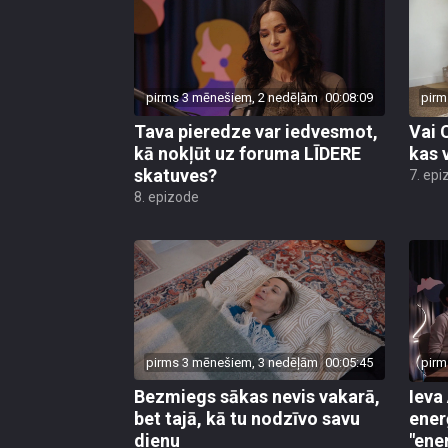
pirms 3 mēnešiem, 2 nedēļām
00:08:09
pirm
Tava pieredze var iedvesmot,
Vai 
kā nokļūt uz foruma LĪDERE
kas 
skatuves?
7. epi
8. epizode
pirms 3 mēnešiem, 3 nedēļām
00:05:45
pirm
Bezmiegs sākas nevis vakarā,
Ieva
bet tajā, kā tu nodzīvo savu
enerģ
dienu
"ene