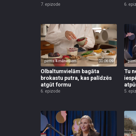
7. epizode
6. epi
pirms 4 mēnešiem
00:06:09
pirm
Olbaltumvielām bagāta
Tu n
brokastu putra, kas palīdzēs
iesp
atgūt formu
atpū
6. epizode
5. epi