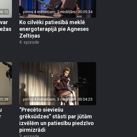
06:12
pirms 4 mēnešiem, 2 nedēļām
00:05:34
evar
Ko cilvēki patiesībā meklē
iežas
energoterapijā pie Agneses
Zeltiņas
4. epizode
05:38
pirms 4 mēnešiem, 3 nedēļām
00:04:25
u
“Precēto sieviešu
r
grēksūdzes” stāsti par jūtām
izvēlēm un patiesību piedzīvo
pirmizrādi
2. epizode