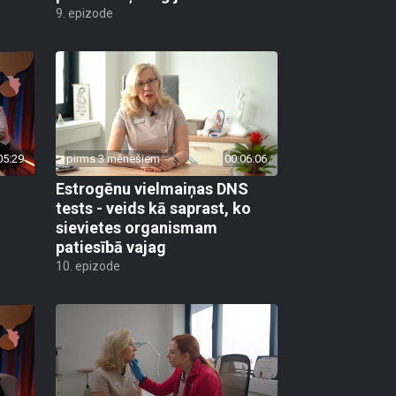
9. epizode
05:29
pirms 3 mēnešiem
00:06:06
Estrogēnu vielmaiņas DNS
tests - veids kā saprast, ko
sievietes organismam
patiesībā vajag
10. epizode