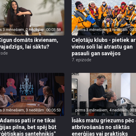
s 3 mēnešiem, 2 nedēļām
00:03:58
pirms 3 mēnešiem, 3 nedēļām
00:
Cigun domāts ikvienam,
Ceļotāju klubs - pietiek ar
vajadzīgs, lai sāktu?
vienu soli lai atrastu gan
pasauli gan savējos
zode
7. epizode
s 3 mēnešiem, 3 nedēļām
00:05:53
pirms 3 mēnešiem, 4 nedēļām
00:
 Adamss pati ir ne tikai
Īsāks matu griezums pēc 
ijas pilna, bet spēj būt
atbrīvošanās no sliktās
rģētiskais santehniķis"
enerģijas vai praktisks