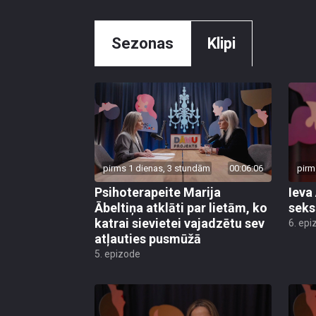
Sezonas
Klipi
pirms 1 dienas, 3 stundām
00:06:06
pirm
Psihoterapeite Marija
Ieva
Ābeltiņa atklāti par lietām, ko
seks
katrai sievietei vajadzētu sev
6. epi
atļauties pusmūžā
5. epizode