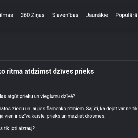
ilmas
360 Ziņas
Slavenības
Jaunākie
Populārā
 aizmirstie sapņi - flamenko ritmā atdzimst dzīves p
ko ritmā atdzimst dzīves prieks
ēlas atgūt prieku un vieglumu dzīvē?
os ziedu un ļaujies flamenko ritmiem. Sajūti, ka dejot var ne tik
 ja vien ir dzīva kaisle, prieks un mazliet drosmes.
tik ļoti aizrauj?