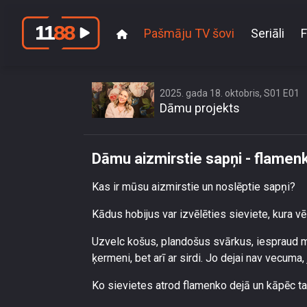
Pašmāju TV šovi
Seriāli
F
Dāmu
2025. gada 18. oktobris, S01 E01
Dāmu projekts
Dāmu aizmirstie sapņi - flamen
Kas ir mūsu aizmirstie un noslēptie sapņi?
Kādus hobijus var izvēlēties sieviete, kura v
Uzvelc košus, plandošus svārkus, iespraud mat
ķermeni, bet arī ar sirdi. Jo dejai nav vecuma,
Ko sievietes atrod flamenko dejā un kāpēc tas 