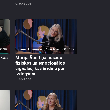
6. epizode
06:39
pirms 4 mēnešiem, 1 nedēļas
00:07:37
 kas
Marija Ābeltiņa nosauc
fiziskos un emocionālos
signālus, kas brīdina par
izdegšanu
5. epizode