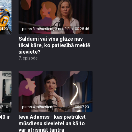
04:23
pirms 3 mēnešiem, 3 nedēļām
00:28:46
Saldumi vai vīna glāze nav
tikai kāre, ko patiesībā meklē
sieviete?
7. epizode
07:10
pirms 4 mēnešiem
00:07:23
40 ir
Ieva Adamss - kas pietrūkst
mūsdienu sievietei un kā to
var atrisināt tantra