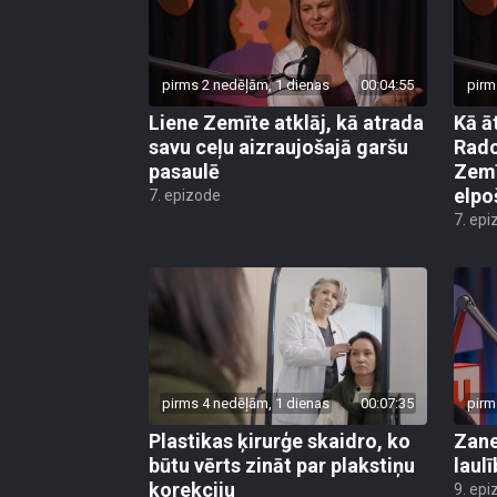
pirms 2 nedēļām, 1 dienas
00:04:55
pirm
Liene Zemīte atklāj, kā atrada
Kā ā
savu ceļu aizraujošajā garšu
Rado
pasaulē
Zemī
elpo
7. epizode
7. epi
pirms 4 nedēļām, 1 dienas
00:07:35
pirm
Plastikas ķirurģe skaidro, ko
Zane
būtu vērts zināt par plakstiņu
laul
korekciju
9. epi