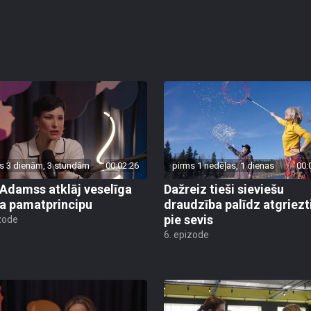
s 3 dienām, 3 stundām
00:02:26
pirms 1 nedēļas, 1 dienas
00:
 Adamss atklāj veselīga
Dažreiz tieši sieviešu
a pamatprincipu
draudzība palīdz atgriezt
pie sevis
zode
6. epizode