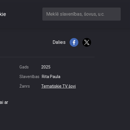
kie
Meklē slavenības, šovus, u.c.
rieks
Dalies
Gads
2025
Slavenības
Rita Paula
Žanrs
Tematiskie TV šovi
ai ar