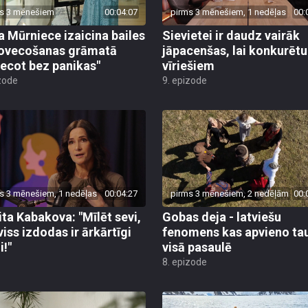
s 3 mēnešiem
00:04:07
pirms 3 mēnešiem, 1 nedēļas
00:
a Mūrniece izaicina bailes
Sievietei ir daudz vairāk
ovecošanas grāmatā
jāpacenšas, lai konkurētu
ecot bez panikas"
vīriešiem
zode
9. epizode
s 3 mēnešiem, 1 nedēļas
00:04:27
pirms 3 mēnešiem, 2 nedēļām
00:
ita Kabakova: "Mīlēt sevi,
Gobas deja - latviešu
viss izdodas ir ārkārtīgi
fenomens kas apvieno ta
i!"
visā pasaulē
8. epizode