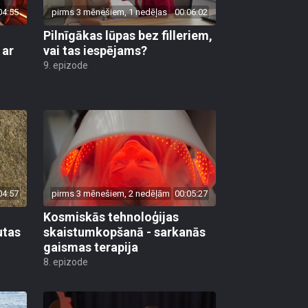
04:55
pirms 3 mēnešiem, 1 nedēļas
00:06:02
Pilnīgākas lūpas bez filleriem,
 ar
vai tas iespējams?
9. epizode
04:57
pirms 3 mēnešiem, 2 nedēļām
00:05:27
Kosmiskās tehnoloģijas
utas
skaistumkopšanā - sarkanās
gaismas terapija
8. epizode