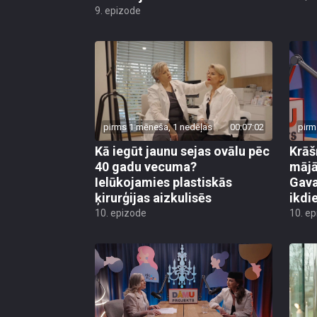
9. epizode
pirms 1 mēneša, 1 nedēļas
00:07:02
pirm
Kā iegūt jaunu sejas ovālu pēc
Krāš
40 gadu vecuma?
mājā
Ielūkojamies plastiskās
Gava
ķirurģijas aizkulisēs
ikdi
10. epizode
10. e