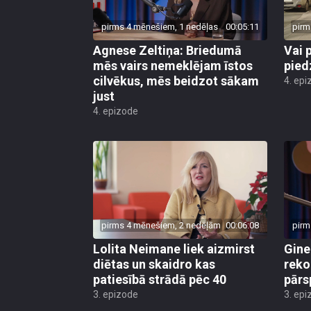
pirms 4 mēnešiem, 1 nedēļas
00:05:11
pirm
Agnese Zeltiņa: Briedumā
Vai 
mēs vairs nemeklējam īstos
pied
cilvēkus, mēs beidzot sākam
4. epi
just
4. epizode
pirms 4 mēnešiem, 2 nedēļām
00:06:08
pirm
Lolita Neimane liek aizmirst
Gine
diētas un skaidro kas
reko
patiesībā strādā pēc 40
pārs
3. epizode
3. epi