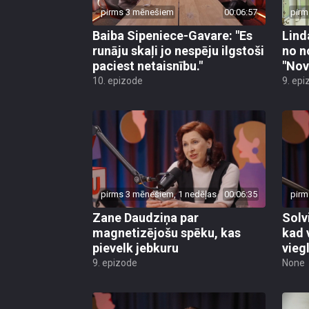
pirms 3 mēnešiem
00:06:57
pirm
Baiba Sipeniece-Gavare: "Es
Lind
runāju skaļi jo nespēju ilgstoši
no n
paciest netaisnību."
"Nov
10. epizode
9. epi
pirms 3 mēnešiem, 1 nedēļas
00:06:35
pirm
Zane Daudziņa par
Solv
magnetizējošu spēku, kas
kad 
pievelk jebkuru
viegl
9. epizode
None