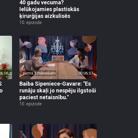
40 gadu vecuma?
Ielūkojamies plastiskās
ķirurģijas aizkulisēs
10. epizode
06:06
pirms 3 mēnešiem
00:06:57
S
Baiba Sipeniece-Gavare: "Es
ko
runāju skaļi jo nespēju ilgstoši
paciest netaisnību."
10. epizode