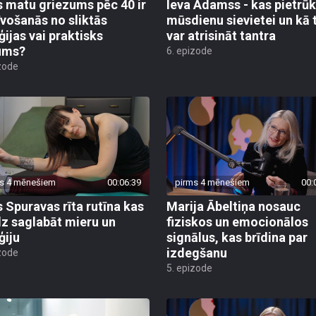
s matu griezums pēc 40 ir
Ieva Adamss - kas pietrūk
īvošanās no sliktās
mūsdienu sievietei un kā 
ģijas vai praktisks
var atrisināt tantra
ums?
6. epizode
zode
s 4 mēnešiem
00:06:39
pirms 4 mēnešiem
00:
s Spuravas rīta rutīna kas
Marija Ābeltiņa nosauc
dz saglabāt mieru un
fiziskos un emocionālos
ģiju
signālus, kas brīdina par
izdegšanu
zode
5. epizode