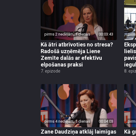
pirms 2 nedēļām, 1 dienas
00:03:43
pirm
Kā ātri atbrīvoties no stresa?
Eksp
Radošā uzņēmēja Liene
lieli
Zemīte dalās ar efektīvu
pavi
elpošanas praksi
iegu
7. epizode
8. epi
pirms 4 nedēļām, 1 dienas
00:04:03
pirm
Zane Daudziņa atklāj laimīgas
Kā g