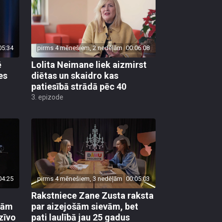
05:34
pirms 4 mēnešiem, 2 nedēļām
00:06:08
ē
Lolita Neimane liek aizmirst
es
diētas un skaidro kas
patiesībā strādā pēc 40
3. epizode
04:25
pirms 4 mēnešiem, 3 nedēļām
00:05:03
Rakstniece Zane Zusta raksta
ūtām
par aizejošām sievām, bet
zīvo
pati laulībā jau 25 gadus