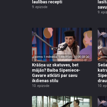
laulības recepti
lasī
savu
9. epizode
9. epi
pirms 1 mēneša, 1 nedēļas
00:03:00
pirm
Krāšņa uz skatuves, bet
Seša
mājās? Baiba Sipeniece-
katra
Gavare atklāti par savu
Sipe
ikdienas stilu
drau
10. epizode
10. e