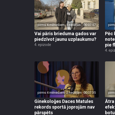
pirms 4 mēnešiem, 1 nedēļas
00:07:57
pirm
Vai pāris brieduma gados var
Pēc 
piedzīvot jaunu uzplaukumu?
note
pie 
4. epizode
4. epi
pirms 4 mēnešiem, 2 nedēļām
00:07:35
pirm
Ginekoloģes Daces Matules
Ātra
rekords sportā joprojām nav
efek
pārspēts
botu