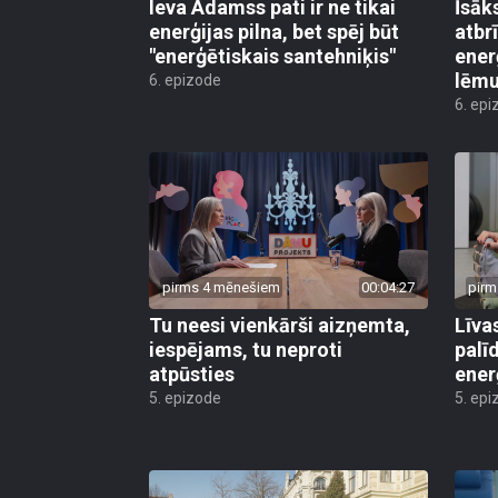
Ieva Adamss pati ir ne tikai
Īsāk
enerģijas pilna, bet spēj būt
atbr
"enerģētiskais santehniķis"
ener
lēm
6. epizode
6. epi
pirms 4 mēnešiem
00:04:27
pirm
Tu neesi vienkārši aizņemta,
Līva
iespējams, tu neproti
palī
atpūsties
ener
5. epizode
5. epi