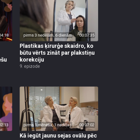
04:18
pirms 3 nedēļām, 6 dienām
00:07:35
Plastikas ķirurģe skaidro, ko
būtu vērts zināt par plakstiņu
ešu
korekciju
9. epizode
02:13
pirms 1 mēneša, 1 nedēļas
00:07:02
Kā iegūt jaunu sejas ovālu pēc