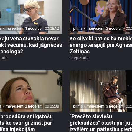
s 4 mēnešiem, 1 nedēļas
00:06:12
pirms 4 mēnešiem, 2 nedēļām
00:
kāju vēna stāvokļa nevar
Ko cilvēki patiesībā mekl
ikt vecumu, kad jāgriežas
energoterapijā pie Agnes
flebologa?
Zeltiņas
zode
4. epizode
s 4 mēnešiem, 2 nedēļām
00:05:38
pirms 4 mēnešiem, 3 nedēļām
00:
 procedūra ar ilgstošu
“Precēto sieviešu
tu ko svarīgi zināt par
grēksūdzes” stāsti par j
līna injekcijām
izvēlēm un patiesību pied