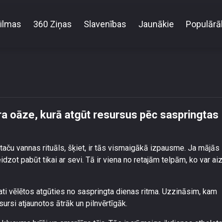
ilmas
360 Ziņas
Slavenības
Jaunākie
Populārā
kā sievietes miera oāze, kurā atgūt resursus pēc sa
ra oāze, kurā atgūt resursus pēc saspringtas
 taču vannas rituāls, šķiet, ir tās vismaigākā izpausme. Ja mājās 
eidzot pabūt tikai ar sevi. Tā ir viena no retajām telpām, ko var ai
ti vēlētos atgūties no saspringta dienas ritma. Uzzināsim, kam
ursi atjaunotos ātrāk un pilnvērtīgāk.