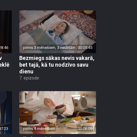
28:46
pirms 3 mēnešiem, 3 nedēļām
00:05:45
v
Bezmiegs sākas nevis vakarā,
eklē
bet tajā, kā tu nodzīvo savu
dienu
7. epizode
07:23
pirms 4 mēnešiem
00:06:09