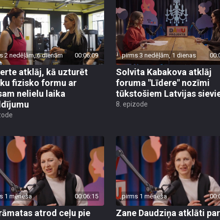
s 2 nedēļām, 6 dienām
00:06:09
pirms 3 nedēļām, 1 dienas
00:
erte atklāj, kā uzturēt
Solvita Kabakova atklāj
sku fizisko formu ar
foruma "Līdere" nozīmi
sam nelielu laika
tūkstošiem Latvijas sievi
ldījumu
8. epizode
zode
s 1 mēneša
00:06:15
pirms 1 mēneša
00:
rāmatas atrod ceļu pie
Zane Daudziņa atklāti par