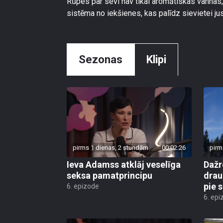
Rūpes par sevi nav tikai aromātiskas vannas, 
sistēma no iekšienes, kas palīdz sievietei ju
Sezonas
Klipi
pirms 1 dienas, 2 stundām
00:02:26
pirm
Ieva Adamss atklāj veselīga
Dažr
seksa pamatprincipu
drau
pie 
6. epizode
6. epi