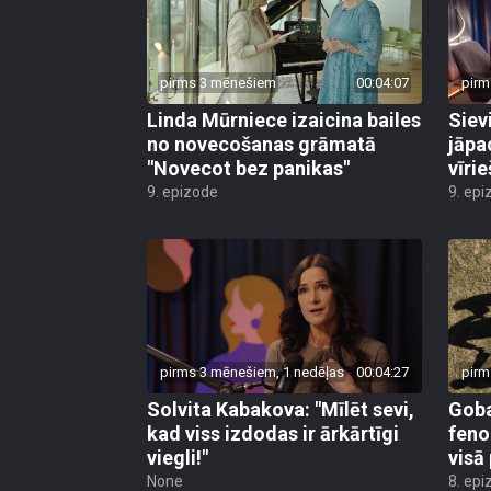
pirms 3 mēnešiem
00:04:07
pirm
Linda Mūrniece izaicina bailes
Siev
no novecošanas grāmatā
jāpa
"Novecot bez panikas"
vīri
9. epizode
9. epi
pirms 3 mēnešiem, 1 nedēļas
00:04:27
pirm
Solvita Kabakova: "Mīlēt sevi,
Goba
kad viss izdodas ir ārkārtīgi
feno
viegli!"
visā
None
8. epi