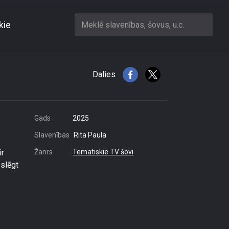
kie
Meklē slavenības, šovus, u.c.
springtas dienas
Dalies
Gads
2025
Slavenības
Rita Paula
ir
Žanrs
Tematiskie TV šovi
zslēgt