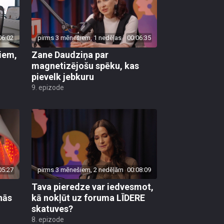
06:02
pirms 3 mēnešiem, 1 nedēļas
00:06:35
riem,
Zane Daudziņa par
magnetizējošu spēku, kas
pievelk jebkuru
9. epizode
05:27
pirms 3 mēnešiem, 2 nedēļām
00:08:09
Tava pieredze var iedvesmot,
nās
kā nokļūt uz foruma LĪDERE
skatuves?
8. epizode