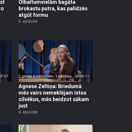
st
Olbaltumvielām bagāta
to
brokastu putra, kas palīdzēs
atgūt formu
6. epizode
07:37
pirms 4 mēnešiem, 1 nedēļas
00:05:11
Agnese Zeltiņa: Briedumā
mēs vairs nemeklējam īstos
cilvēkus, mēs beidzot sākam
just
4. epizode