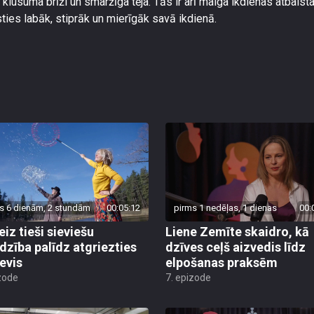
klusuma brīži un smaržīga tēja. Tās ir arī maiga ikdienas atbalst
sties labāk, stiprāk un mierīgāk savā ikdienā.
s 6 dienām, 2 stundām
00:05:12
pirms 1 nedēļas, 1 dienas
00:
eiz tieši sieviešu
Liene Zemīte skaidro, kā
dzība palīdz atgriezties
dzīves ceļš aizvedis līdz
sevis
elpošanas praksēm
zode
7. epizode