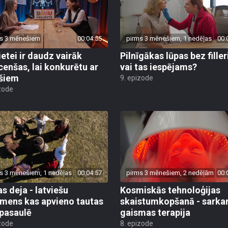
s 3 mēnešiem
00:04:55
pirms 3 mēnešiem, 1 nedēļas
00:
ietei ir daudz vairāk
Pilnīgākas lūpas bez fille
cenšas, lai konkurētu ar
vai tas iespējams?
ešiem
9. epizode
zode
s 3 mēnešiem, 1 nedēļas
00:04:57
pirms 3 mēnešiem, 2 nedēļām
00:
s deja - latviešu
Kosmiskās tehnoloģijas
mens kas apvieno tautas
skaistumkopšanā - sarka
 pasaulē
gaismas terapija
zode
8. epizode