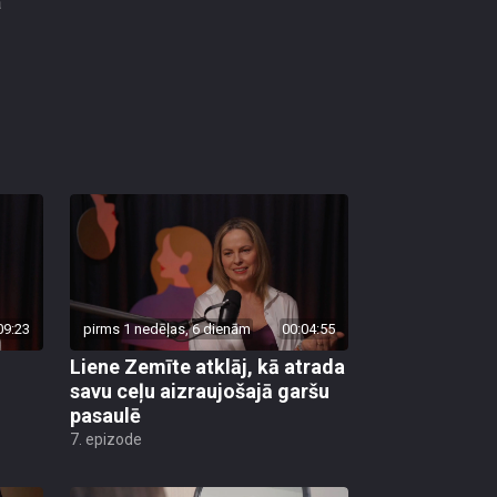
a
09:23
pirms 1 nedēļas, 6 dienām
00:04:55
Liene Zemīte atklāj, kā atrada
savu ceļu aizraujošajā garšu
pasaulē
7. epizode