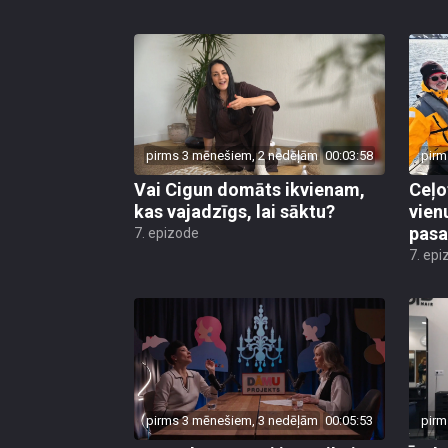
pirms 3 mēnešiem, 2 nedēļām
00:03:58
pirm
Vai Cigun domāts ikvienam,
Ceļo
kas vajadzīgs, lai sāktu?
vienu
pasa
7. epizode
7. epi
pirms 3 mēnešiem, 3 nedēļām
00:05:53
pirm