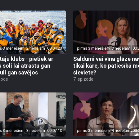
s 3 mēnešiem, 2 nedēļām
00:04:23
pirms 3 mēnešiem, 3 nedēļām
00:
tāju klubs - pietiek ar
Saldumi vai vīna glāze na
 soli lai atrastu gan
tikai kāre, ko patiesībā m
uli gan savējos
sieviete?
zode
7. epizode
s 3 mēnešiem, 3 nedēļām
00:07:10
pirms 3 mēnešiem, 4 nedēļām
00: