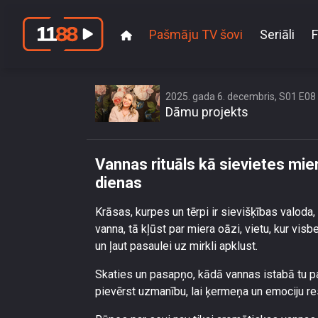
Pašmāju TV šovi
Seriāli
F
Vannas rituāls 
2025. gada 6. decembris, S01 E08
Dāmu projekts
Vannas rituāls kā sievietes mie
dienas
Krāsas, kurpes un tērpi ir sievišķības valoda,
vanna, tā kļūst par miera oāzi, vietu, kur visb
un ļaut pasaulei uz mirkli apklust.
Skaties un pasapņo, kādā vannas istabā tu pa
pievērst uzmanību, lai ķermeņa un emociju res