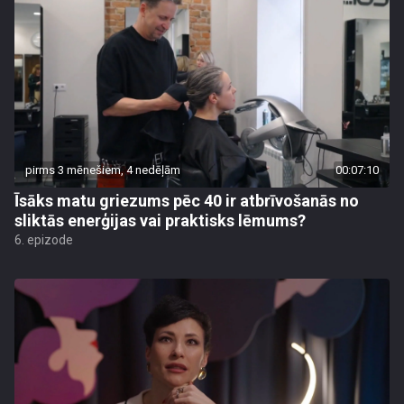
pirms 3 mēnešiem, 4 nedēļām
00:07:10
Īsāks matu griezums pēc 40 ir atbrīvošanās no
sliktās enerģijas vai praktisks lēmums?
6. epizode