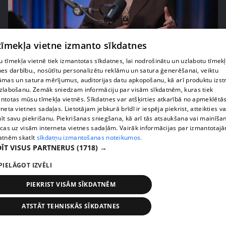
pirms 4 mēnešiem, 2 nedēļām
00:05:34
 tīmekļa vietne izmanto sīkdatnes
Ko cilvēki patiesībā meklē energoterapijā pie
 tīmekļa vietnē tiek izmantotas sīkdatnes, lai nodrošinātu un uzlabotu tīmek
Agneses Zeltiņas
nes darbību., nosūtītu personalizētu reklāmu un satura ģenerēšanai, veiktu
4. epizode
āmas un satura mērījumus, auditorijas datu apkopošanu, kā arī produktu izst
zlabošanu. Zemāk sniedzam informāciju par visām sīkdatnēm, kuras tiek
ntotas mūsu tīmekļa vietnēs. Sīkdatnes var atšķirties atkarībā no apmeklētā
rneta vietnes sadaļas. Lietotājam jebkurā brīdī ir iespēja piekrist, atteikties va
īt savu piekrišanu. Piekrišanas sniegšana, kā arī tās atsaukšana vai mainīša
ecas uz visām interneta vietnes sadaļām. Vairāk informācijas par izmantotaj
atnēm skatīt
sīkdatņu izmantošanas noteikumos.
ĪT VISUS PARTNERUS
(1718) →
PIELĀGOT IZVĒLI
PIEKRIST VISĀM SĪKDATNĒM
pirms 4 mēnešiem, 2 nedēļām
00:06:08
ATSTĀT TEHNISKĀS SĪKDATNES
Lolita Neimane liek aizmirst diētas un skaidro kas