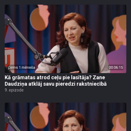
pirms 1 mēneša
00:06:15
Kā grāmatas atrod ceļu pie lasītāja? Zane
Daudziņa atklāj savu pieredzi rakstniecībā
9. epizode