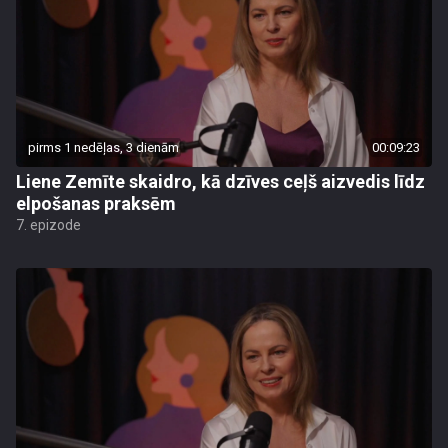
pirms 1 nedēļas, 3 dienām
00:09:23
Liene Zemīte skaidro, kā dzīves ceļš aizvedis līdz
elpošanas praksēm
7. epizode