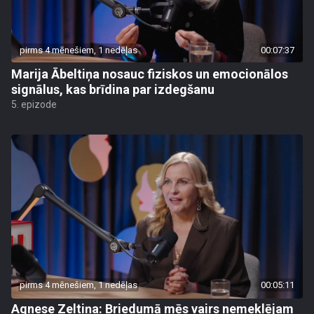
pirms 4 mēnešiem, 1 nedēļas
00:07:37
Marija Ābeltiņa nosauc fiziskos un emocionālos
signālus, kas brīdina par izdegšanu
5. epizode
pirms 4 mēnešiem, 1 nedēļas
00:05:11
Agnese Zeltiņa: Briedumā mēs vairs nemeklējam