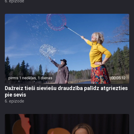
6. epizode
pirms 1 nedēļas, 1 dienas
00:05:12
Dažreiz tieši sieviešu draudzība palīdz atgriezties
pie sevis
6. epizode