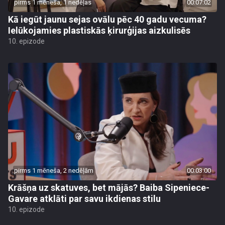
pirms 1 mēneša, 1 nedēļas
00:07:02
Kā iegūt jaunu sejas ovālu pēc 40 gadu vecuma?
Ielūkojamies plastiskās ķirurģijas aizkulisēs
10. epizode
pirms 1 mēneša, 2 nedēļām
00:03:00
Krāšņa uz skatuves, bet mājās? Baiba Sipeniece-
Gavare atklāti par savu ikdienas stilu
10. epizode