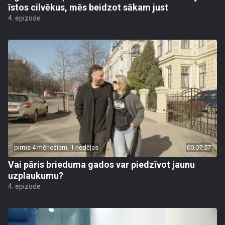
īstos cilvēkus, mēs beidzot sākam just
4. epizode
pirms 4 mēnešiem, 1 nedēļas
00:07:57
Vai pāris brieduma gados var piedzīvot jaunu
uzplaukumu?
4. epizode