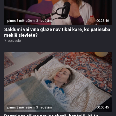
pirms 3 mēnešiem, 3 nedēļām
00:28:46
Saldumi vai vīna glāze nav tikai kāre, ko patiesībā
meklē sieviete?
7. epizode
pirms 3 mēnešiem, 3 nedēļām
00:05:45