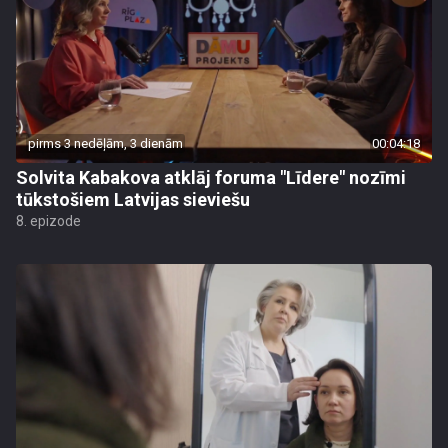
pirms 3 nedēļām, 3 dienām
00:04:18
Solvita Kabakova atklāj foruma "Līdere" nozīmi
tūkstošiem Latvijas sieviešu
8. epizode