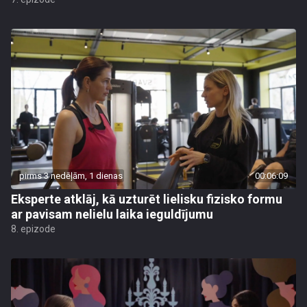
pirms 3 nedēļām, 1 dienas
00:06:09
Eksperte atklāj, kā uzturēt lielisku fizisko formu
ar pavisam nelielu laika ieguldījumu
8. epizode