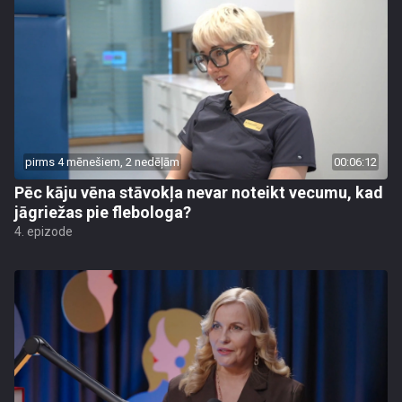
pirms 4 mēnešiem, 2 nedēļām
00:06:12
Pēc kāju vēna stāvokļa nevar noteikt vecumu, kad
jāgriežas pie flebologa?
4. epizode