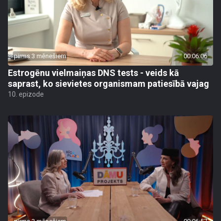
pirms 3 mēnešiem
00:06:06
Estrogēnu vielmaiņas DNS tests - veids kā
saprast, ko sievietes organismam patiesībā vajag
10. epizode