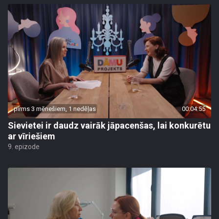
pirms 3 mēnešiem, 1 nedēļas
00:04:55
Sievietei ir daudz vairāk jāpacenšas, lai konkurētu
ar vīriešiem
9. epizode