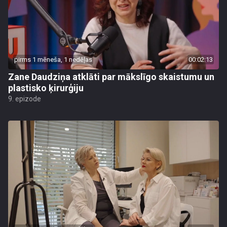
pirms 1 mēneša, 1 nedēļas
00:02:13
Zane Daudziņa atklāti par mākslīgo skaistumu un
plastisko ķirurģiju
9. epizode