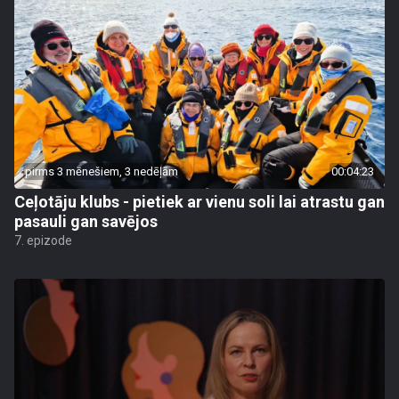
pirms 3 mēnešiem, 3 nedēļām
00:04:23
Ceļotāju klubs - pietiek ar vienu soli lai atrastu gan
pasauli gan savējos
7. epizode