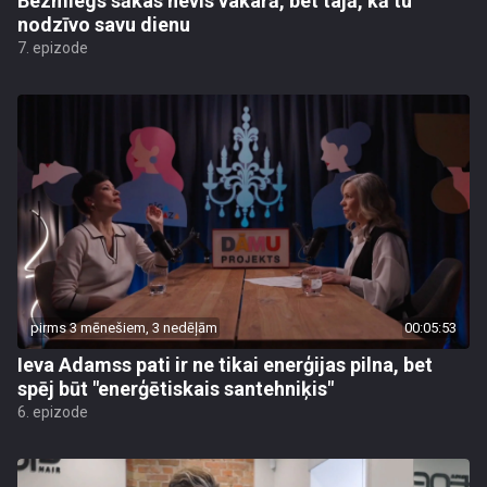
Bezmiegs sākas nevis vakarā, bet tajā, kā tu
nodzīvo savu dienu
7. epizode
pirms 3 mēnešiem, 3 nedēļām
00:05:53
Ieva Adamss pati ir ne tikai enerģijas pilna, bet
spēj būt "enerģētiskais santehniķis"
6. epizode