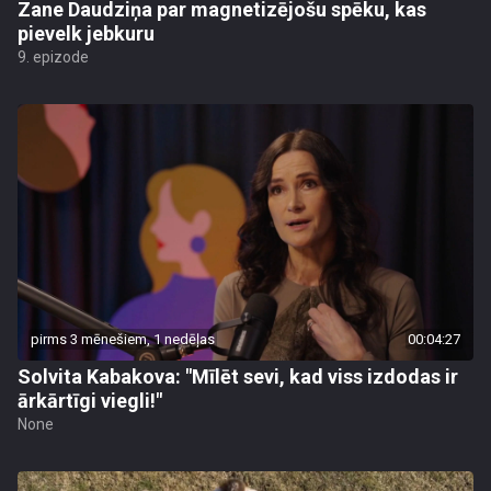
Zane Daudziņa par magnetizējošu spēku, kas
pievelk jebkuru
9. epizode
pirms 3 mēnešiem, 1 nedēļas
00:04:27
Solvita Kabakova: "Mīlēt sevi, kad viss izdodas ir
ārkārtīgi viegli!"
None