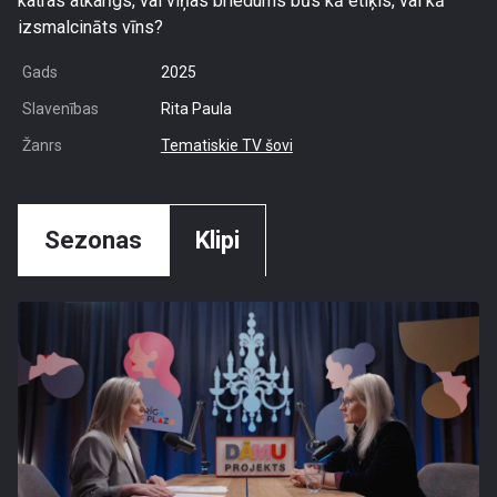
katras atkarīgs, vai viņas briedums būs kā etiķis, vai kā
izsmalcināts vīns?
Gads
2025
Slavenības
Rita Paula
Žanrs
Tematiskie TV šovi
Sezonas
Klipi