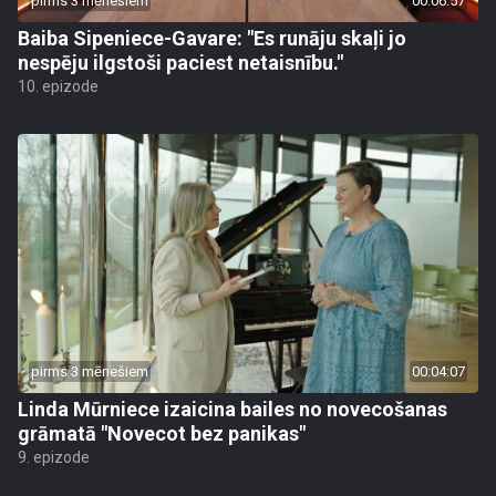
pirms 3 mēnešiem
00:06:57
Baiba Sipeniece-Gavare: "Es runāju skaļi jo
nespēju ilgstoši paciest netaisnību."
10. epizode
pirms 3 mēnešiem
00:04:07
Linda Mūrniece izaicina bailes no novecošanas
grāmatā "Novecot bez panikas"
9. epizode