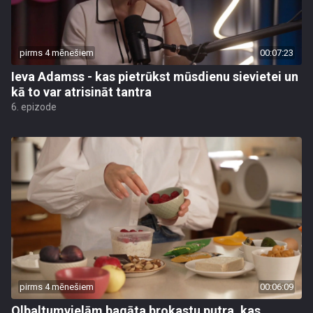
pirms 4 mēnešiem
00:07:23
Ieva Adamss - kas pietrūkst mūsdienu sievietei un
kā to var atrisināt tantra
6. epizode
pirms 4 mēnešiem
00:06:09
Olbaltumvielām bagāta brokastu putra, kas