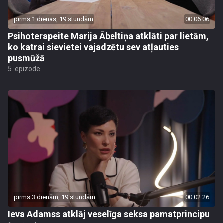
pirms 1 dienas, 19 stundām
00:06:06
Psihoterapeite Marija Ābeltiņa atklāti par lietām,
ko katrai sievietei vajadzētu sev atļauties
pusmūžā
5. epizode
pirms 3 dienām, 19 stundām
00:02:26
Ieva Adamss atklāj veselīga seksa pamatprincipu