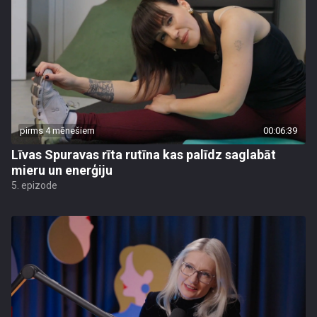
pirms 4 mēnešiem
00:06:39
Līvas Spuravas rīta rutīna kas palīdz saglabāt
mieru un enerģiju
5. epizode