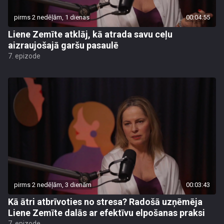
pirms 2 nedēļām, 1 dienas
00:04:55
Liene Zemīte atklāj, kā atrada savu ceļu
aizraujošajā garšu pasaulē
7. epizode
pirms 2 nedēļām, 3 dienām
00:03:43
Kā ātri atbrīvoties no stresa? Radošā uzņēmēja
Liene Zemīte dalās ar efektīvu elpošanas praksi
7. epizode