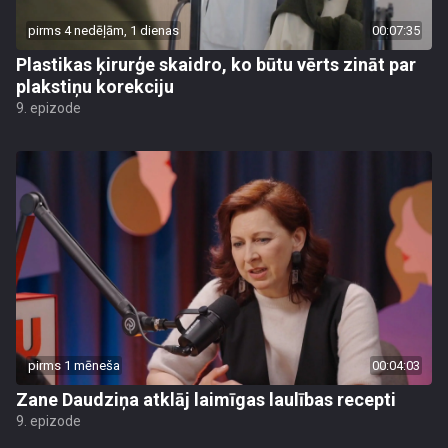
pirms 4 nedēļām, 1 dienas
00:07:35
Plastikas ķirurģe skaidro, ko būtu vērts zināt par
plakstiņu korekciju
9. epizode
pirms 1 mēneša
00:04:03
Zane Daudziņa atklāj laimīgas laulības recepti
9. epizode