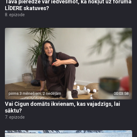
Tava pieredze var iedvesmot, kā nokļūt uz foruma
LĪDERE skatuves?
8. epizode
pirms 3 mēnešiem, 2 nedēļām
00:03:58
Vai Cigun domāts ikvienam, kas vajadzīgs, lai
sāktu?
7. epizode