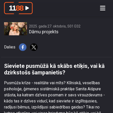
Sieviete pusmūžā kā skābs etiķis, vai
kā dzirkstošs šampanietis?
2025. gada 27. oktobris, S01 E02
Dāmu projekts
Dalies
Sieviete pusmūžā kā skābs etiķis, vai kā
dzirkstošs šampanietis?
Pusmūža krīze - realitāte vai mīts? Klīniskā, veselības
psiholoģe, ģimenes sistēmiskā praktiķe Sanita Aišpure
stāsta, ka katram dzīves posmam ir savs virsuzdevums -
kāds tas ir dzīves viducī, kad sieviete ir izglītojusies,
radījusi bērnus, izpildījusi sabiedrības gaidas? Tikai no