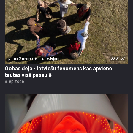
pirms 3 mēnešiem, 2 nedēļām
00:04:57
Gobas deja - latviešu fenomens kas apvieno
tautas visā pasaulē
8. epizode