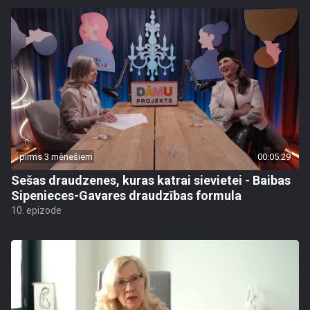
pirms 3 mēnešiem
00:05:29
Sešas draudzenes, kuras katrai sievietei - Baibas
Sipenieces-Gavares draudzības formula
10. epizode