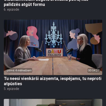
palīdzēs atgūt formu
6. epizode
pirms 4 mēnešiem
00:04:27
Tu neesi vienkārši aizņemta, iespējams, tu neproti
atpūsties
5. epizode