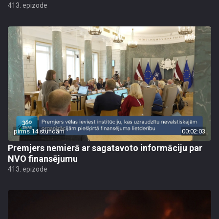
413. epizode
pirms 14 stundām
00:02:03
Premjers nemierā ar sagatavoto informāciju par
NVO finansējumu
413. epizode