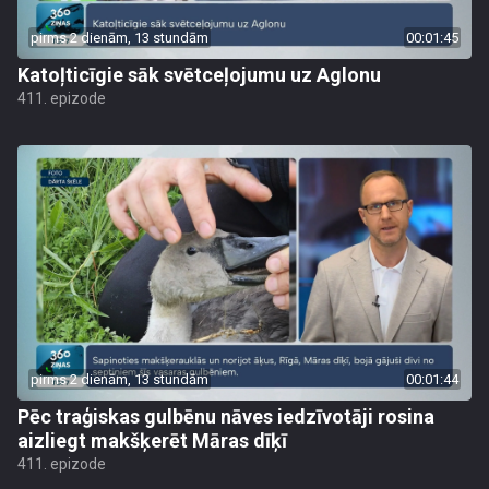
pirms 2 dienām, 13 stundām
00:01:45
Katoļticīgie sāk svētceļojumu uz Aglonu
411. epizode
pirms 2 dienām, 13 stundām
00:01:44
Pēc traģiskas gulbēnu nāves iedzīvotāji rosina
aizliegt makšķerēt Māras dīķī
411. epizode