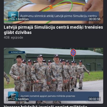
pirms 1 nedēļas
00:00:56
Latvijā pirmajā Simulāciju centrā mediķi trenēsies
glābt dzīvības
408. epizode
pirms 1 nedēļas
00:02:32