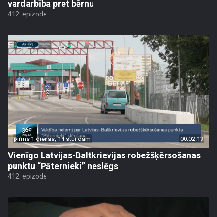
vardarbība pret bērnu
412. epizode
pirms 1 dienas, 14 stundām
00:02:13
Vienīgo Latvijas-Baltkrievijas robežšķērsošanas
punktu “Pāternieki” neslēgs
412. epizode