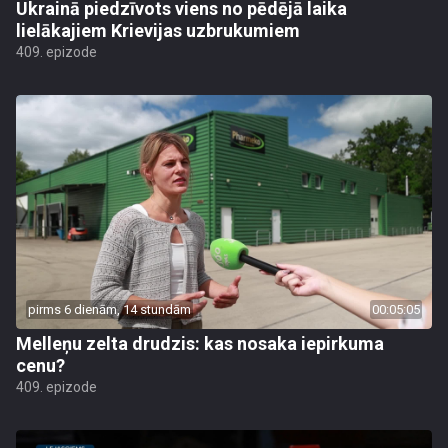
Ukrainā piedzīvots viens no pēdējā laika
lielākajiem Krievijas uzbrukumiem
409. epizode
pirms 6 dienām, 14 stundām
00:05:05
Melleņu zelta drudzis: kas nosaka iepirkuma
cenu?
409. epizode