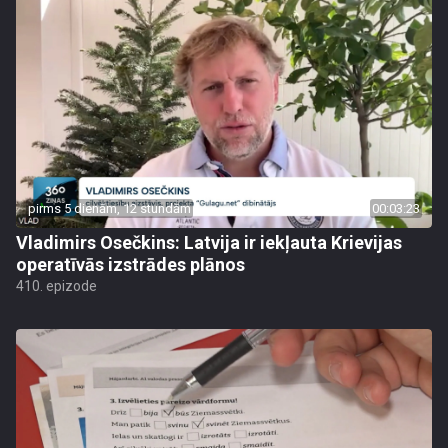
pirms 5 dienām, 12 stundām
00:03:23
Vladimirs Osečkins: Latvija ir iekļauta Krievijas
operatīvās izstrādes plānos
410. epizode