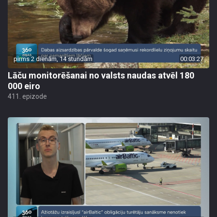
pirms 2 dienām, 14 stundām
00:03:27
Lāču monitorēšanai no valsts naudas atvēl 180
000 eiro
411. epizode