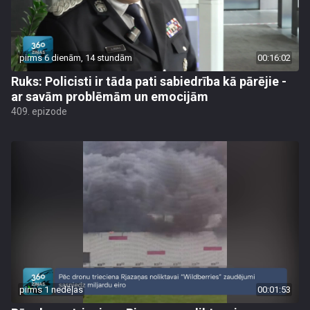
pirms 6 dienām, 14 stundām
00:16:02
Ruks: Policisti ir tāda pati sabiedrība kā pārējie -
ar savām problēmām un emocijām
409. epizode
pirms 1 nedēļas
00:01:53