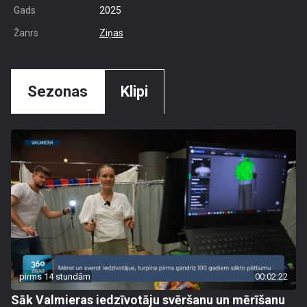
Gads
2025
Žanrs
Ziņas
Sezonas
Klipi
pirms 14 stundām
00:02:22
Sāk Valmieras iedzīvotāju svēršanu un mērīšanu