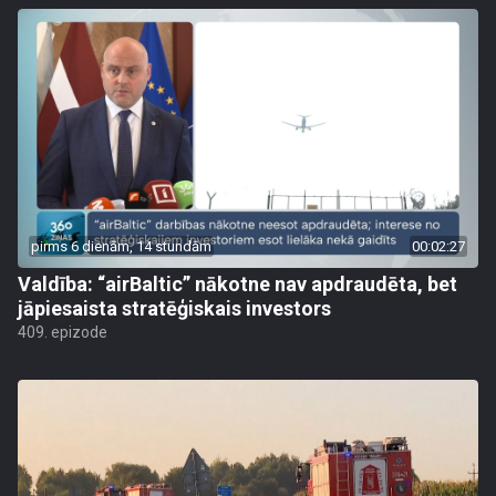
pirms 6 dienām, 14 stundām
00:02:27
Valdība: “airBaltic” nākotne nav apdraudēta, bet
jāpiesaista stratēģiskais investors
409. epizode