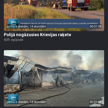
pirms 6 dienām, 14 stundām
00:01:59
Polijā nogāzusies Krievijas raķete
409. epizode
pirms 6 dienām, 14 stundām
00:01:58