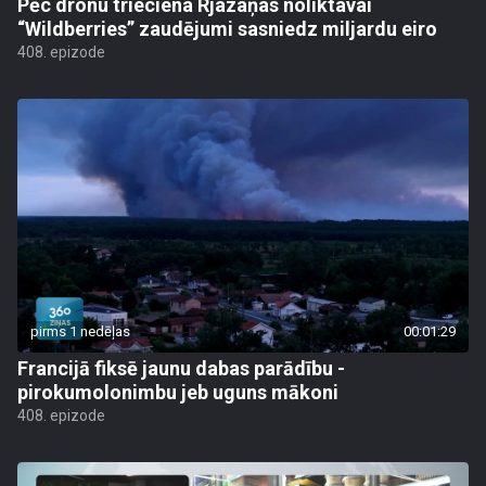
Pēc dronu trieciena Rjazaņas noliktavai
“Wildberries” zaudējumi sasniedz miljardu eiro
408. epizode
pirms 1 nedēļas
00:01:29
Francijā fiksē jaunu dabas parādību -
pirokumolonimbu jeb uguns mākoni
408. epizode