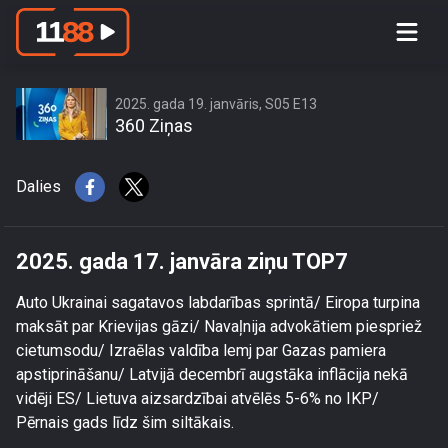
2025. gada 17. janvāra ziņu TOP7
2025. gada 19. janvāris, S05 E13
360 Ziņas
Dalies
2025. gada 17. janvāra ziņu TOP7
Auto Ukrainai sagatavos labdarības sprintā/ Eiropa turpina
maksāt par Krievijas gāzi/ Navaļnija advokātiem piespriež
cietumsodu/ Izraēlas valdība lemj par Gazas pamiera
apstiprināšanu/ Latvijā decembrī augstāka inflācija nekā
vidēji ES/ Lietuva aizsardzībai atvēlēs 5-6% no IKP/
Pērnais gads līdz šim siltākais.