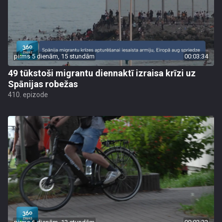
pirms 5 dienām, 15 stundām
00:03:34
49 tūkstoši migrantu diennaktī izraisa krīzi uz
Spānijas robežas
410. epizode