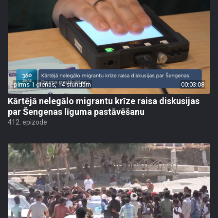
pirms 1 dienas, 14 stundām
00:03:08
Kārtējā nelegālo migrantu krīze raisa diskusijas
par Šengenas līguma pastāvēšanu
412. epizode