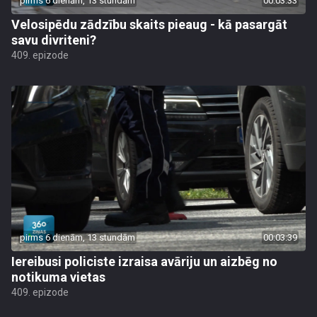
pirms 6 dienām, 13 stundām
00:03:33
Velosipēdu zādzību skaits pieaug - kā pasargāt
savu divriteni?
409. epizode
pirms 6 dienām, 13 stundām
00:03:39
Iereibusi policiste izraisa avāriju un aizbēg no
notikuma vietas
409. epizode