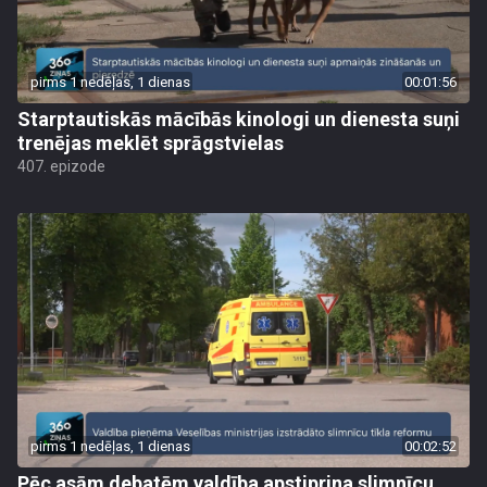
pirms 1 nedēļas, 1 dienas
00:01:56
Starptautiskās mācībās kinologi un dienesta suņi
trenējas meklēt sprāgstvielas
407. epizode
pirms 1 nedēļas, 1 dienas
00:02:52
Pēc asām debatēm valdība apstiprina slimnīcu