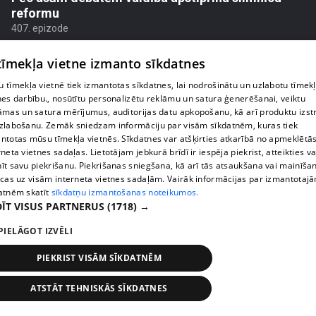
reformu
407. epizode
 tīmekļa vietne izmanto sīkdatnes
 tīmekļa vietnē tiek izmantotas sīkdatnes, lai nodrošinātu un uzlabotu tīmek
nes darbību., nosūtītu personalizētu reklāmu un satura ģenerēšanai, veiktu
āmas un satura mērījumus, auditorijas datu apkopošanu, kā arī produktu izst
zlabošanu. Zemāk sniedzam informāciju par visām sīkdatnēm, kuras tiek
ntotas mūsu tīmekļa vietnēs. Sīkdatnes var atšķirties atkarībā no apmeklētā
rneta vietnes sadaļas. Lietotājam jebkurā brīdī ir iespēja piekrist, atteikties va
īt savu piekrišanu. Piekrišanas sniegšana, kā arī tās atsaukšana vai mainīša
ecas uz visām interneta vietnes sadaļām. Vairāk informācijas par izmantotaj
atnēm skatīt
sīkdatņu izmantošanas noteikumos.
ĪT VISUS PARTNERUS
(1718) →
pirms 1 nedēļas, 1 dienas
00:02:47
PIELĀGOT IZVĒLI
Barkavā sākas kapelmeistaru mācības, lai nodotu
tautas muzicēšanas prasmes nākamajām
PIEKRIST VISĀM SĪKDATNĒM
paaudzēm
407. epizode
ATSTĀT TEHNISKĀS SĪKDATNES