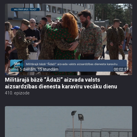
pirms 5 dienām, 15 stundām
00:02:51
Militārajā bāzē “Ādaži” aizvada valsts
aizsardzības dienesta karavīru vecāku dienu
410. epizode