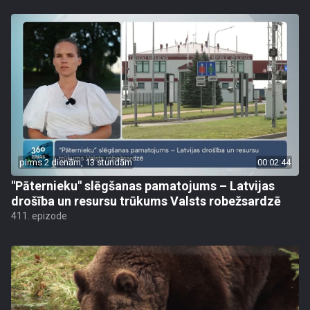
pirms 2 dienām, 13 stundām
00:02:44
"Pāternieku" slēgšanas pamatojums – Latvijas
drošība un resursu trūkums Valsts robežsardzē
411. epizode