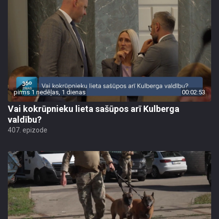
pirms 1 nedēļas, 1 dienas
00:02:53
Vai kokrūpnieku lieta sašūpos arī Kulberga
valdību?
407. epizode