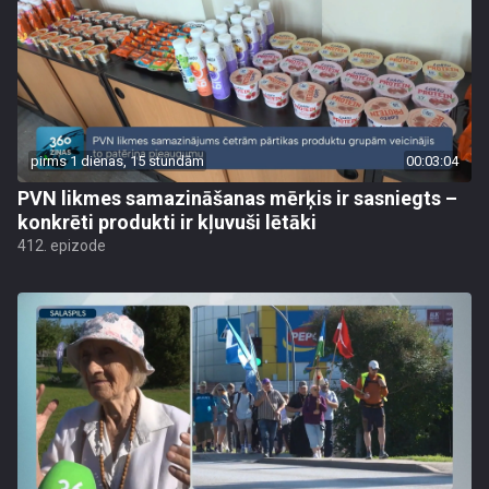
pirms 1 dienas, 15 stundām
00:03:04
PVN likmes samazināšanas mērķis ir sasniegts –
konkrēti produkti ir kļuvuši lētāki
412. epizode