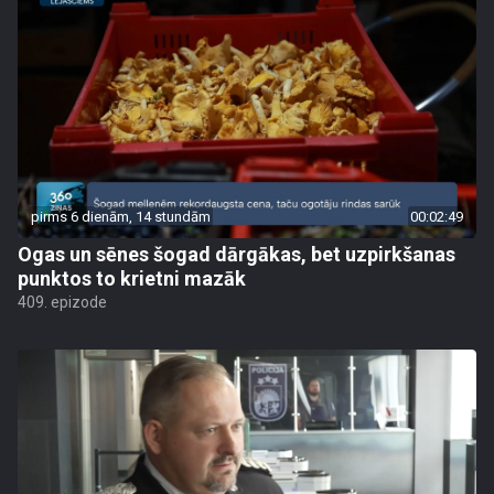
pirms 6 dienām, 14 stundām
00:02:49
Ogas un sēnes šogad dārgākas, bet uzpirkšanas
punktos to krietni mazāk
409. epizode