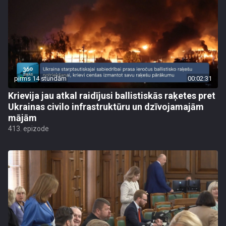
pirms 14 stundām
00:02:31
Krievija jau atkal raidījusi ballistiskās raķetes pret
Ukrainas civilo infrastruktūru un dzīvojamajām
mājām
413. epizode