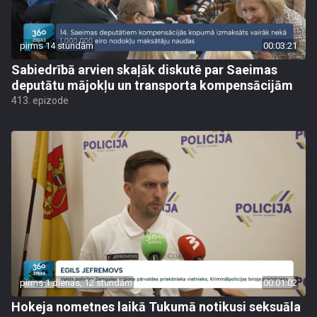
pirms 14 stundām
00:03:21
Sabiedrībā arvien skaļāk diskutē par Saeimas
deputātu mājokļu un transporta kompensācijām
413. epizode
pirms 1 dienas, 12 stundām
00:01:02
Hokeja nometnes laikā Tukumā notikusi seksuāla