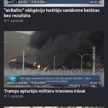
pirms 2 dienām, 14 stundām
00:02:49
“airBaltic” obligāciju turētāju sanāksme beidzas
bez rezultāta
411. epizode
pirms 2 dienām, 14 stundām
00:02:12
Tramps apturējis militāru triecienu Irānai
411. epizode