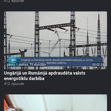
412. epizode
pirms 1 dienas, 15 stundām
00:02:24
Ungārijā un Rumānijā apdraudēta valsts
energotīklu darbība
412. epizode