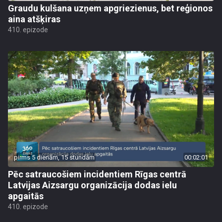
Graudu kulšana uzņem apgriezienus, bet reģionos
aina atšķiras
410. epizode
pirms 5 dienām, 15 stundām
00:02:01
Pēc satraucošiem incidentiem Rīgas centrā
Latvijas Aizsargu organizācija dodas ielu
apgaitās
410. epizode