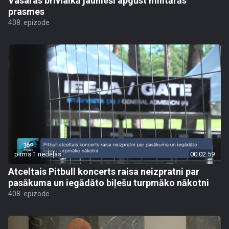
Vasaras brīvlaikā jaunieši apgūst militārās
prasmes
408. epizode
pirms 1 nedēļas
00:02:59
Atceltais Pitbull koncerts raisa neizpratni par
pasākuma un iegādāto biļešu turpmāko nākotni
408. epizode