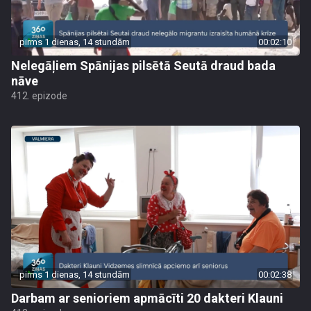
pirms 1 dienas, 14 stundām
00:02:10
Nelegāļiem Spānijas pilsētā Seutā draud bada
nāve
412. epizode
pirms 1 dienas, 14 stundām
00:02:38
Darbam ar senioriem apmācīti 20 dakteri Klauni