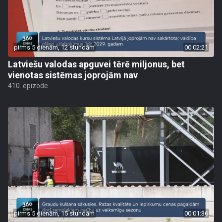
pirms 5 dienām, 12 stundām
00:02:21
Latviešu valodas apguvei tērē miljonus, bet
vienotas sistēmas joprojām nav
410. epizode
pirms 5 dienām, 15 stundām
00:01:36