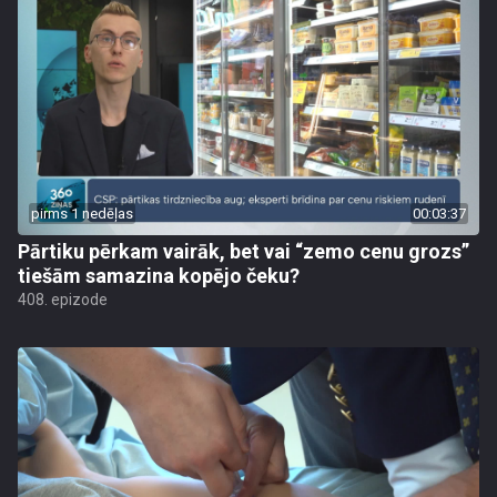
pirms 1 nedēļas
00:03:37
Pārtiku pērkam vairāk, bet vai “zemo cenu grozs”
tiešām samazina kopējo čeku?
408. epizode