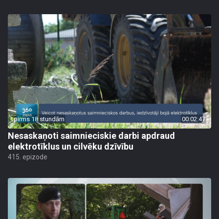
pirms 18 stundām
00:02:47
Nesaskaņoti saimnieciskie darbi apdraud
elektrotīklus un cilvēku dzīvību
415. epizode