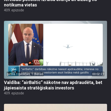
notikuma vietas
409. epizode
pirms 1 nedēļas, 1 dienas
00:02:27
Valdība: “airBaltic” nākotne nav apdraudēta, bet
jāpiesaista stratēģiskais investors
409. epizode