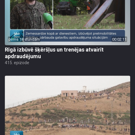
pirms 18 stundām
00:02:11
Rīgā izbūvē šķēršļus un trenējas atvairīt
apdraudējumu
415. epizode