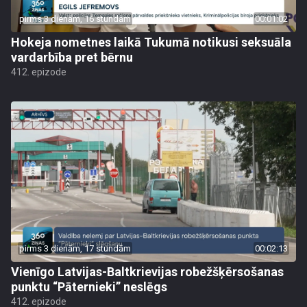
pirms 3 dienām, 16 stundām
00:01:02
Hokeja nometnes laikā Tukumā notikusi seksuāla
vardarbība pret bērnu
412. epizode
pirms 3 dienām, 17 stundām
00:02:13
Vienīgo Latvijas-Baltkrievijas robežšķērsošanas
punktu “Pāternieki” neslēgs
412. epizode