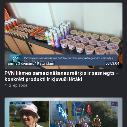
pirms 3 dienām, 19 stundām
00:03:04
PVN likmes samazināšanas mērķis ir sasniegts –
konkrēti produkti ir kļuvuši lētāki
412. epizode