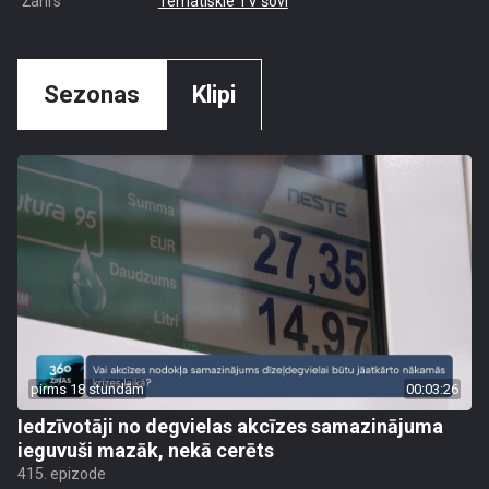
Žanrs
Tematiskie TV šovi
Sezonas
Klipi
pirms 18 stundām
00:03:26
Iedzīvotāji no degvielas akcīzes samazinājuma
ieguvuši mazāk, nekā cerēts
415. epizode