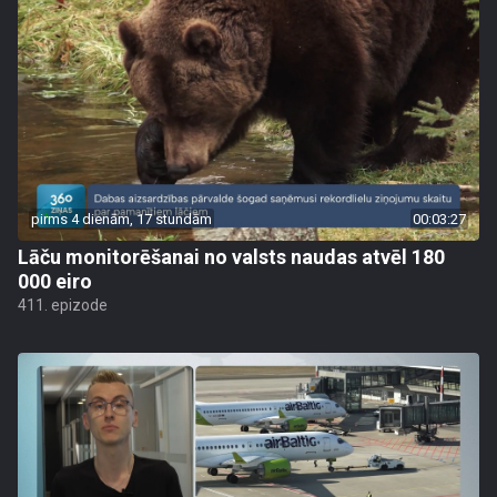
pirms 4 dienām, 17 stundām
00:03:27
Lāču monitorēšanai no valsts naudas atvēl 180
000 eiro
411. epizode