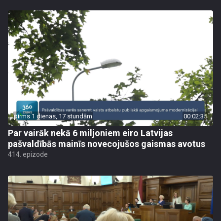
pirms 1 dienas, 17 stundām
00:02:35
Par vairāk nekā 6 miljoniem eiro Latvijas
pašvaldībās mainīs novecojušos gaismas avotus
414. epizode