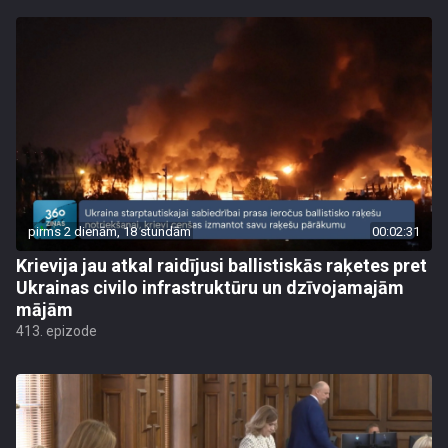
pirms 2 dienām, 18 stundām
00:02:31
Krievija jau atkal raidījusi ballistiskās raķetes pret
Ukrainas civilo infrastruktūru un dzīvojamajām
mājām
413. epizode