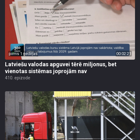
pirms 1 nedēļas
00:02:21
Latviešu valodas apguvei tērē miljonus, bet
vienotas sistēmas joprojām nav
410. epizode