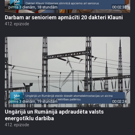
pirms 3 dienām, 18 stundām
00:02:38
Darbam ar senioriem apmācīti 20 dakteri Klauni
412. epizode
pirms 3 dienām, 19 stundām
00:02:24
Ungārijā un Rumānijā apdraudēta valsts
energotīklu darbība
412. epizode