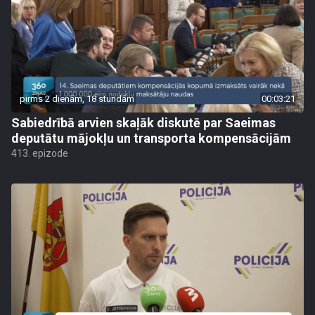
pirms 2 dienām, 18 stundām
00:03:21
Sabiedrībā arvien skaļāk diskutē par Saeimas
deputātu mājokļu un transporta kompensācijām
413. epizode