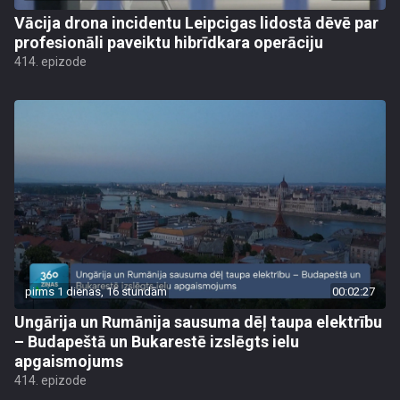
Vācija drona incidentu Leipcigas lidostā dēvē par
profesionāli paveiktu hibrīdkara operāciju
414. epizode
pirms 1 dienas, 16 stundām
00:02:27
Ungārija un Rumānija sausuma dēļ taupa elektrību
– Budapeštā un Bukarestē izslēgts ielu
apgaismojums
414. epizode