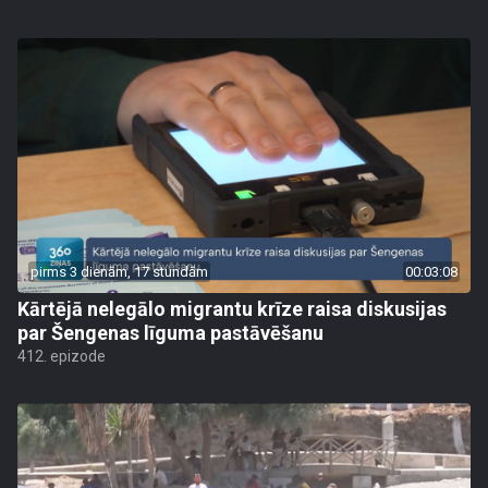
pirms 3 dienām, 17 stundām
00:03:08
Kārtējā nelegālo migrantu krīze raisa diskusijas
par Šengenas līguma pastāvēšanu
412. epizode