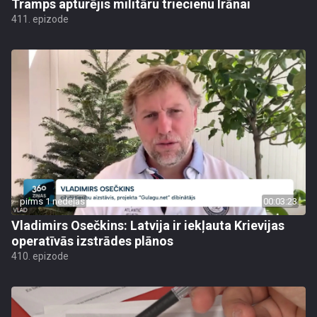
Tramps apturējis militāru triecienu Irānai
411. epizode
pirms 1 nedēļas
00:03:23
Vladimirs Osečkins: Latvija ir iekļauta Krievijas
operatīvās izstrādes plānos
410. epizode