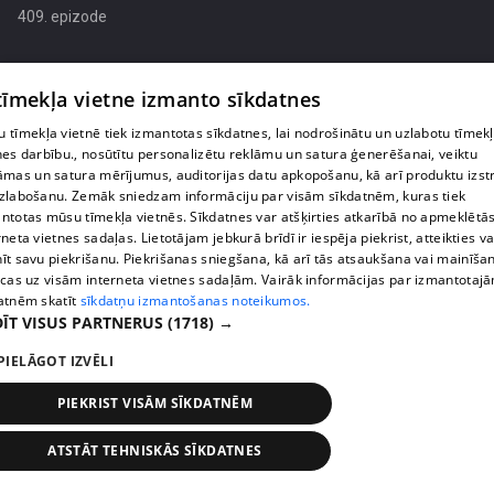
409. epizode
 tīmekļa vietne izmanto sīkdatnes
 tīmekļa vietnē tiek izmantotas sīkdatnes, lai nodrošinātu un uzlabotu tīmek
nes darbību., nosūtītu personalizētu reklāmu un satura ģenerēšanai, veiktu
āmas un satura mērījumus, auditorijas datu apkopošanu, kā arī produktu izst
zlabošanu. Zemāk sniedzam informāciju par visām sīkdatnēm, kuras tiek
ntotas mūsu tīmekļa vietnēs. Sīkdatnes var atšķirties atkarībā no apmeklētā
rneta vietnes sadaļas. Lietotājam jebkurā brīdī ir iespēja piekrist, atteikties va
īt savu piekrišanu. Piekrišanas sniegšana, kā arī tās atsaukšana vai mainīša
ecas uz visām interneta vietnes sadaļām. Vairāk informācijas par izmantotaj
atnēm skatīt
sīkdatņu izmantošanas noteikumos.
pirms 1 nedēļas, 1 dienas
00:02:49
ĪT VISUS PARTNERUS
(1718) →
Ogas un sēnes šogad dārgākas, bet uzpirkšanas
punktos to krietni mazāk
PIELĀGOT IZVĒLI
409. epizode
PIEKRIST VISĀM SĪKDATNĒM
ATSTĀT TEHNISKĀS SĪKDATNES