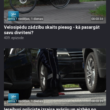
pirms 1 nedēļas, 1 dienas
00:03:33
Velosipēdu zādzību skaits pieaug - kā pasargāt
savu divriteni?
409. epizode
pirms 1 nedēļas, 1 dienas
00:03:39
Iereibusi policiste izraisa avāriju un aizbēg no