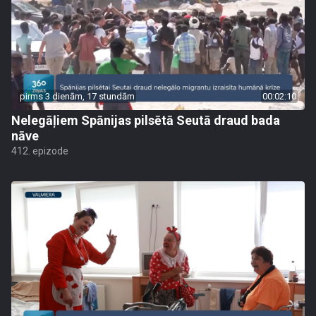
pirms 3 dienām, 17 stundām
00:02:10
Nelegāļiem Spānijas pilsētā Seutā draud bada
nāve
412. epizode