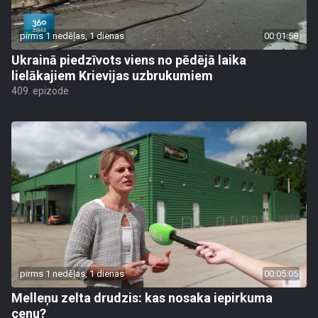
pirms 1 nedēļas, 1 dienas
00:01:58
Ukrainā piedzīvots viens no pēdējā laika
lielākajiem Krievijas uzbrukumiem
409. epizode
pirms 1 nedēļas, 1 dienas
00:05:05
Melleņu zelta drudzis: kas nosaka iepirkuma
cenu?