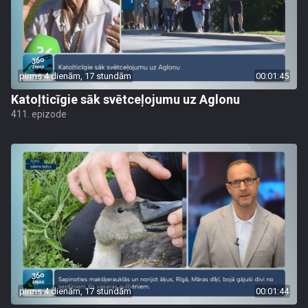
pirms 4 dienām, 17 stundām
00:01:45
Katoļticīgie sāk svētceļojumu uz Aglonu
411. epizode
pirms 4 dienām, 17 stundām
00:01:44