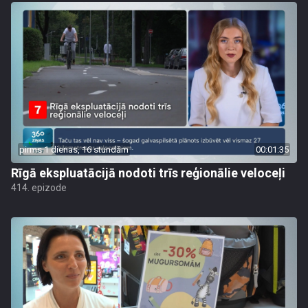
pirms 1 dienas, 16 stundām
00:01:35
Rīgā ekspluatācijā nodoti trīs reģionālie veloceļi
414. epizode