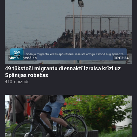
pirms 1 nedēļas
00:03:34
49 tūkstoši migrantu diennaktī izraisa krīzi uz
Spānijas robežas
410. epizode