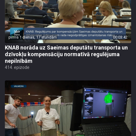
pirms 1 dienas, 17 stundām
00:03:42
KNAB norāda uz Saeimas deputātu transporta un
dzīvokļu kompensāciju normatīvā regulējuma
nepilnībām
414. epizode