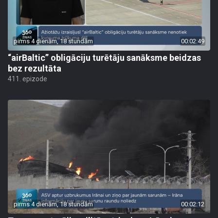
pirms 4 dienām, 18 stundām
00:02:49
“airBaltic” obligāciju turētāju sanāksme beidzas
bez rezultāta
411. epizode
pirms 4 dienām, 18 stundām
00:02:12