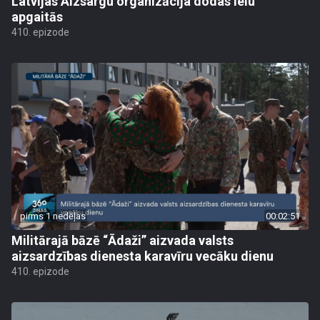
Latvijas Aizsargu organizācija dodas ielu
apgaitās
410. epizode
pirms 1 nedēļas
00:02:51
Militārajā bāzē “Ādaži” aizvada valsts
aizsardzības dienesta karavīru vecāku dienu
410. epizode