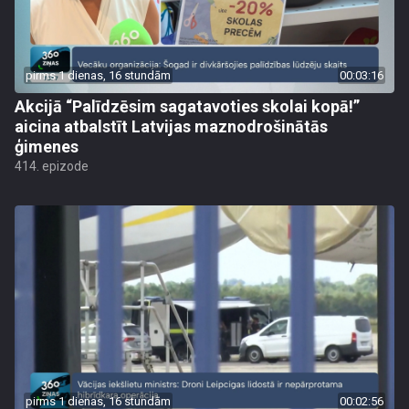
pirms 1 dienas, 16 stundām
00:03:16
Akcijā “Palīdzēsim sagatavoties skolai kopā!”
aicina atbalstīt Latvijas maznodrošinātās
ģimenes
414. epizode
pirms 1 dienas, 16 stundām
00:02:56