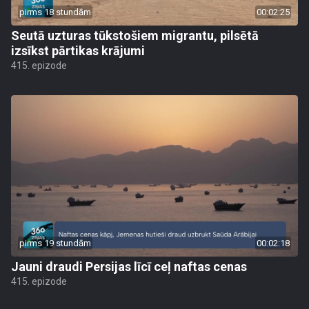
pirms 18 stundām
00:02:25
Seutā uzturas tūkstošiem migrantu, pilsētā
izsīkst pārtikas krājumi
415. epizode
pirms 19 stundām
00:02:18
Jauni draudi Persijas līcī ceļ naftas cenas
415. epizode