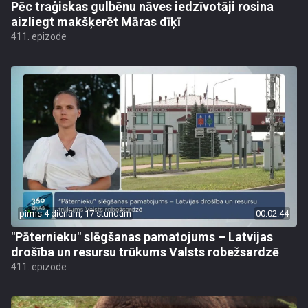
Pēc traģiskas gulbēnu nāves iedzīvotāji rosina
aizliegt makšķerēt Māras dīķī
411. epizode
pirms 4 dienām, 17 stundām
00:02:44
"Pāternieku" slēgšanas pamatojums – Latvijas
drošība un resursu trūkums Valsts robežsardzē
411. epizode