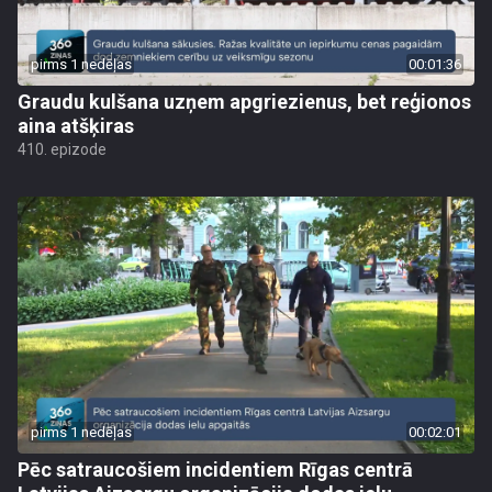
pirms 1 nedēļas
00:01:36
Graudu kulšana uzņem apgriezienus, bet reģionos
aina atšķiras
410. epizode
pirms 1 nedēļas
00:02:01
Pēc satraucošiem incidentiem Rīgas centrā