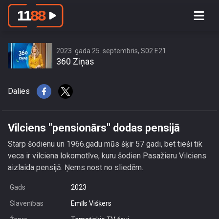
Vilciens \"pensionārs\" dodas pensijā
2023. gada 25. septembris, S02 E21
360 Ziņas
Dalies
Vilciens "pensionārs" dodas pensijā
Starp šodienu un 1966.gadu mūs šķir 57 gadi, bet tieši tik
veca ir vilciena lokomotīve, kuru šodien Pasažieru Vilciens
aizlaida pensijā. Ņems nost no sliedēm.
Gads
2023
Slavenības
Emīls Višķers