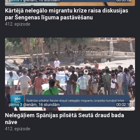
Kārtējā nelegālo migrantu krīze raisa diskusijas
par Šengenas līguma pastāvēšanu
412. epizode
pirms 3 dienām, 16 stundām
00:02:10
Nelegāļiem Spānijas pilsētā Seutā draud bada
nāve
412. epizode