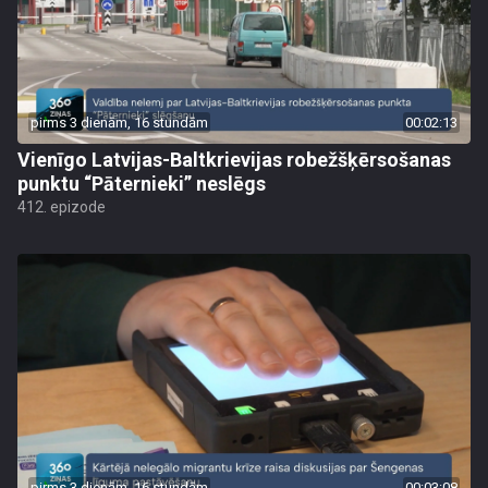
pirms 3 dienām, 16 stundām
00:02:13
Vienīgo Latvijas-Baltkrievijas robežšķērsošanas
punktu “Pāternieki” neslēgs
412. epizode
pirms 3 dienām, 16 stundām
00:03:08