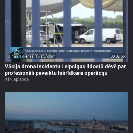
pirms 1 dienas, 15 stundām
00:02:56
Vācija drona incidentu Leipcigas lidostā dēvē par
profesionāli paveiktu hibrīdkara operāciju
414. epizode