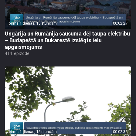
pirms 1 dienas, 15 stundām
00:02:27
Ungārija un Rumānija sausuma dēļ taupa elektrību
– Budapeštā un Bukarestē izslēgts ielu
apgaismojums
414. epizode
pirms 1 dienas, 15 stundām
00:02:35