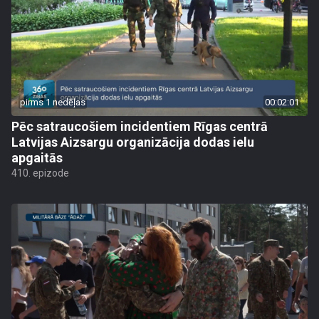
pirms 1 nedēļas
00:02:01
Pēc satraucošiem incidentiem Rīgas centrā
Latvijas Aizsargu organizācija dodas ielu
apgaitās
410. epizode