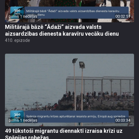
pirms 1 nedēļas
00:02:51
Militārajā bāzē “Ādaži” aizvada valsts
aizsardzības dienesta karavīru vecāku dienu
410. epizode
pirms 1 nedēļas
00:03:34
49 tūkstoši migrantu diennaktī izraisa krīzi uz
Spānijas robežas