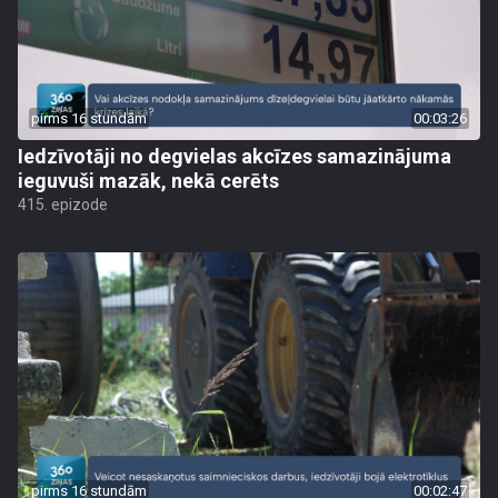
pirms 16 stundām
00:03:26
Iedzīvotāji no degvielas akcīzes samazinājuma
ieguvuši mazāk, nekā cerēts
415. epizode
pirms 16 stundām
00:02:47