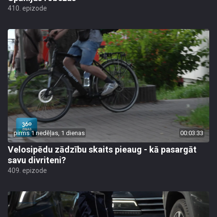
410. epizode
pirms 1 nedēļas, 1 dienas
00:03:33
Velosipēdu zādzību skaits pieaug - kā pasargāt
savu divriteni?
409. epizode