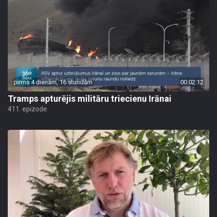
pirms 4 dienām, 16 stundām
00:02:12
Tramps apturējis militāru triecienu Irānai
411. epizode