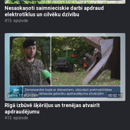
Nesaskaņoti saimnieciskie darbi apdraud
elektrotīklus un cilvēku dzīvību
415. epizode
pirms 17 stundām
00:02:11
Rīgā izbūvē šķēršļus un trenējas atvairīt
apdraudējumu
415. epizode