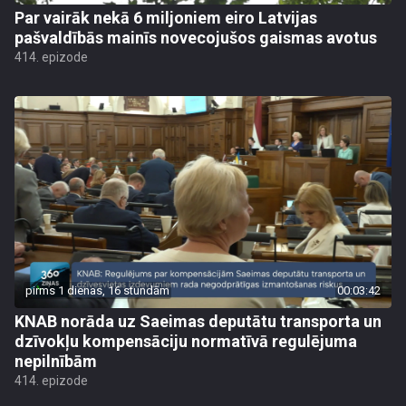
Par vairāk nekā 6 miljoniem eiro Latvijas
pašvaldībās mainīs novecojušos gaismas avotus
414. epizode
pirms 1 dienas, 16 stundām
00:03:42
KNAB norāda uz Saeimas deputātu transporta un
dzīvokļu kompensāciju normatīvā regulējuma
nepilnībām
414. epizode