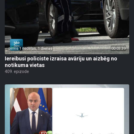
pirms 1 nedēļas, 1 dienas
00:03:39
Iereibusi policiste izraisa avāriju un aizbēg no
notikuma vietas
409. epizode