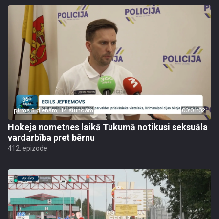
pirms 3 dienām, 14 stundām
00:01:02
Hokeja nometnes laikā Tukumā notikusi seksuāla
vardarbība pret bērnu
412. epizode