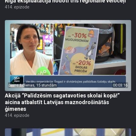
Rīgā ekspluatācijā nodoti trīs reģionālie veloceļi
414. epizode
pirms 1 dienas, 15 stundām
00:03:16
Akcijā “Palīdzēsim sagatavoties skolai kopā!”
aicina atbalstīt Latvijas maznodrošinātās
ģimenes
414. epizode