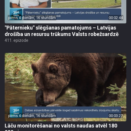
pirms 4 dienām, 16 stundām
00:02:44
"Pāternieku" slēgšanas pamatojums – Latvijas
drošība un resursu trūkums Valsts robežsardzē
411. epizode
pirms 4 dienām, 16 stundām
00:03:27
Lāču monitorēšanai no valsts naudas atvēl 180