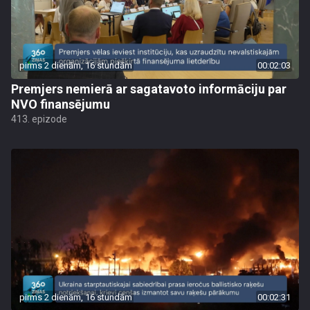
pirms 2 dienām, 16 stundām
00:02:03
Premjers nemierā ar sagatavoto informāciju par
NVO finansējumu
413. epizode
pirms 2 dienām, 16 stundām
00:02:31