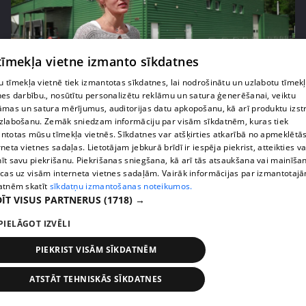
 tīmekļa vietne izmanto sīkdatnes
 tīmekļa vietnē tiek izmantotas sīkdatnes, lai nodrošinātu un uzlabotu tīmek
pirms 1 nedēļas, 1 dienas
00:05:05
nes darbību., nosūtītu personalizētu reklāmu un satura ģenerēšanai, veiktu
āmas un satura mērījumus, auditorijas datu apkopošanu, kā arī produktu izst
Melleņu zelta drudzis: kas nosaka iepirkuma
zlabošanu. Zemāk sniedzam informāciju par visām sīkdatnēm, kuras tiek
cenu?
ntotas mūsu tīmekļa vietnēs. Sīkdatnes var atšķirties atkarībā no apmeklētā
409. epizode
rneta vietnes sadaļas. Lietotājam jebkurā brīdī ir iespēja piekrist, atteikties va
īt savu piekrišanu. Piekrišanas sniegšana, kā arī tās atsaukšana vai mainīša
ecas uz visām interneta vietnes sadaļām. Vairāk informācijas par izmantotaj
atnēm skatīt
sīkdatņu izmantošanas noteikumos.
ĪT VISUS PARTNERUS
(1718) →
PIELĀGOT IZVĒLI
PIEKRIST VISĀM SĪKDATNĒM
ATSTĀT TEHNISKĀS SĪKDATNES