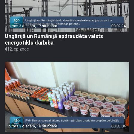
pirms 3 dienām, 17 stundām
00:02:24
Ungārijā un Rumānijā apdraudēta valsts
energotīklu darbība
412. epizode
pirms 3 dienām, 18 stundām
00:03:04