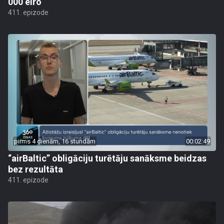
000 eiro
411. epizode
pirms 4 dienām, 16 stundām
00:02:49
“airBaltic” obligāciju turētāju sanāksme beidzas
bez rezultāta
411. epizode