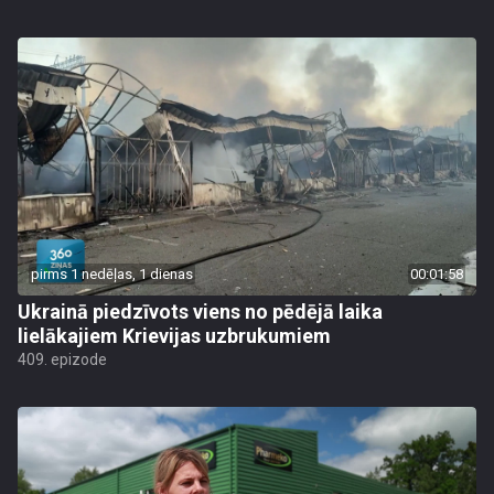
pirms 1 nedēļas, 1 dienas
00:01:58
Ukrainā piedzīvots viens no pēdējā laika
lielākajiem Krievijas uzbrukumiem
409. epizode