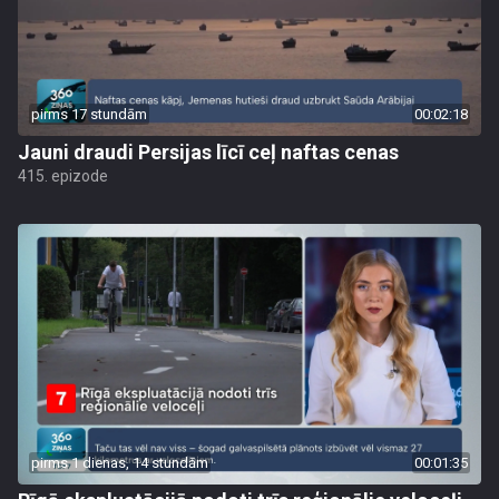
pirms 17 stundām
00:02:18
Jauni draudi Persijas līcī ceļ naftas cenas
415. epizode
pirms 1 dienas, 14 stundām
00:01:35