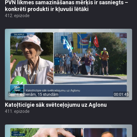
PVN likmes samazināšanas mērķis ir sasniegts –
konkrēti produkti ir kļuvuši lētāki
412. epizode
pirms 4 dienām, 15 stundām
00:01:45
Katoļticīgie sāk svētceļojumu uz Aglonu
411. epizode