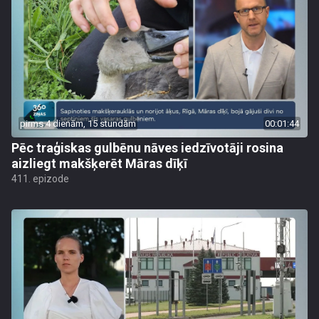
pirms 4 dienām, 15 stundām
00:01:44
Pēc traģiskas gulbēnu nāves iedzīvotāji rosina
aizliegt makšķerēt Māras dīķī
411. epizode