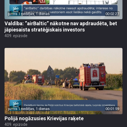
pirms 1 nedēļas, 1 dienas
00:02:27
Valdība: “airBaltic” nākotne nav apdraudēta, bet
jāpiesaista stratēģiskais investors
409. epizode
pirms 1 nedēļas, 1 dienas
00:01:59
Polijā nogāzusies Krievijas raķete
409. epizode