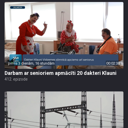
pirms 3 dienām, 16 stundām
00:02:38
Darbam ar senioriem apmācīti 20 dakteri Klauni
412. epizode