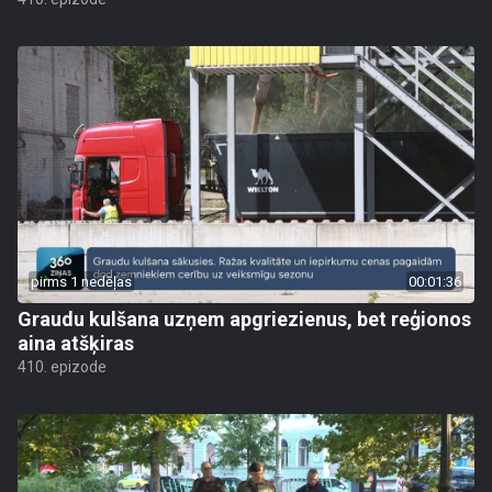
pirms 1 nedēļas
00:01:36
Graudu kulšana uzņem apgriezienus, bet reģionos
aina atšķiras
410. epizode