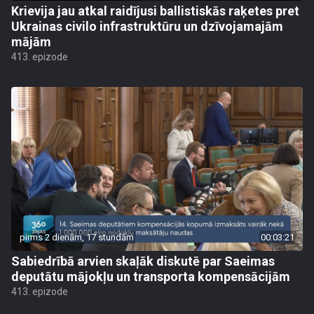
Krievija jau atkal raidījusi ballistiskās raķetes pret
Ukrainas civilo infrastruktūru un dzīvojamajām
mājām
413. epizode
pirms 2 dienām, 17 stundām
00:03:21
Sabiedrībā arvien skaļāk diskutē par Saeimas
deputātu mājokļu un transporta kompensācijām
413. epizode