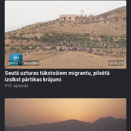
pirms 17 stundām
00:02:25
Seutā uzturas tūkstošiem migrantu, pilsētā
izsīkst pārtikas krājumi
415. epizode