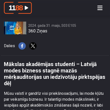
Mākslas akadēmijas studenti – Latvijā
modes bizness stagnē mazās
mērķauditorijas un iedzīvotāju
pirktspējas dēļ
2024. gada 31. maijs, S03 E105
360 Ziņas
Dalies
Mākslas akadēmijas studenti – Latvijā
modes bizness stagnē mazās
mērķauditorijas un iedzīvotāju pirktspējas
dēļ
Mūsu valstī ir gandrīz visi priekšnosacījumi, lai mode kļūtu
par veiksmīgu biznesu. Ir talantīgi modes mākslinieki, ir
iespējas apgūt akadēmiskās zināšanas šajā nozarē, ir labi