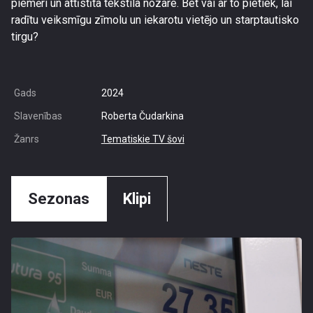
piemēri un attīstīta tekstila nozare. Bet vai ar to pietiek, lai
radītu veiksmīgu zīmolu un iekarotu vietējo un starptautisko
tirgu?
Gads
2024
Slavenības
Roberta Čudarkina
Žanrs
Tematiskie TV šovi
Sezonas
Klipi