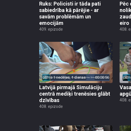
Ruks: Policisti ir tāda pati
Pēc 
sabiedrība kā pārējie - ar
noli
savām problēmām un
zaud
emocijām
eiro
409. epizode
408. 
pirms 1 nedēļas, 1 dienas
00:00:56
pirm
Latvijā pirmajā Simulāciju
Vasa
centrā mediķi trenēsies glābt
apgū
dzīvības
408. 
408. epizode