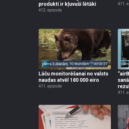
produkti ir kļuvuši lētāki
411. 
412. epizode
pirms 3 dienām, 10 stundām
00:03:27
pirm
Lāču monitorēšanai no valsts
“airB
naudas atvēl 180 000 eiro
sanā
rezu
411. epizode
411. 