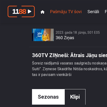
Pašmāju TV šovi
Seriāli
F
360TV ZIŅn
2023. gada 18. jūnijs, S01 E05
360 Ziņas
360TV ZIŅneši: Ātrais Jāņu sie
Šoreiz raidījumā vasaras saulgriežu noskaņa
Suiti”. Ziņnese Skaidrīte Nitiša noskaidros,
tas ir pavisam vienkārši
Sezonas
Klipi