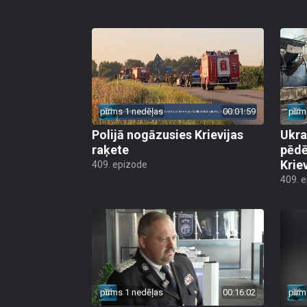
pirms 1 nedēļas
00:01:59
pirm
Polijā nogāzusies Krievijas
Ukra
raķete
pēdē
Krie
409. epizode
409. 
pirms 1 nedēļas
00:16:02
pirm