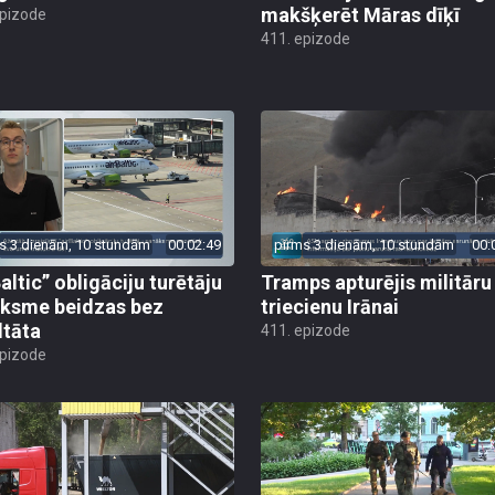
makšķerēt Māras dīķī
epizode
411. epizode
s 3 dienām, 10 stundām
00:02:49
pirms 3 dienām, 10 stundām
00:
altic” obligāciju turētāju
Tramps apturējis militāru
ksme beidzas bez
triecienu Irānai
ltāta
411. epizode
epizode