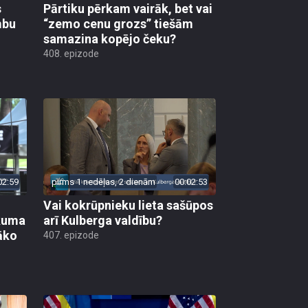
s
Pārtiku pērkam vairāk, bet vai
mbu
“zemo cenu grozs” tiešām
samazina kopējo čeku?
408. epizode
02:59
pirms 1 nedēļas, 2 dienām
00:02:53
Vai kokrūpnieku lieta sašūpos
ākuma
arī Kulberga valdību?
āko
407. epizode