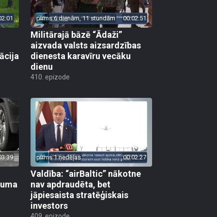
02:01
pirms 6 dienām, 11 stundām
00:02:51
Militārajā bāzē “Ādaži”
aizvada valsts aizsardzības
ācija
dienesta karavīru vecāku
dienu
410. epizode
03:39
pirms 1 nedēļas
00:02:27
Valdība: “airBaltic” nākotne
ikuma
nav apdraudēta, bet
jāpiesaista stratēģiskais
investors
409. epizode