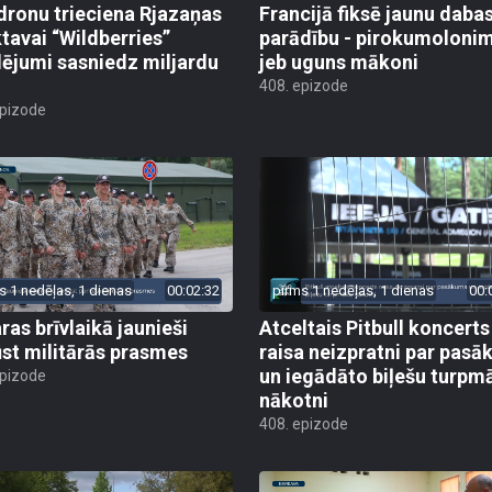
dronu trieciena Rjazaņas
Francijā fiksē jaunu daba
ktavai “Wildberries”
parādību - pirokumoloni
ējumi sasniedz miljardu
jeb uguns mākoni
408. epizode
epizode
s 1 nedēļas, 1 dienas
00:02:32
pirms 1 nedēļas, 1 dienas
00:
ras brīvlaikā jaunieši
Atceltais Pitbull koncerts
st militārās prasmes
raisa neizpratni par pas
un iegādāto biļešu turpm
epizode
nākotni
408. epizode