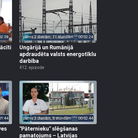
02:38
pirms 2 dienām, 11 stundām
00:02:24
ācīti
Ungārijā un Rumānijā
apdraudēta valsts energotīklu
darbība
412. epizode
01:44
pirms 3 dienām, 9 stundām
00:02:44
ves
"Pāternieku" slēgšanas
pamatojums – Latvijas