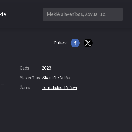
kie
Meklē slavenības, šovus, u.c.
os ikvienam
Dalies
Gads
2023
e
Slavenības
Skaidrīte Nitiša
s –
Žanrs
Tematiskie TV šovi