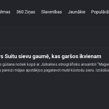
ilmas
360 Ziņas
Slavenības
Jaunākie
Populārā
eši: Ātrais Jāņu siers Suitu sievu gaumē, kas garš
rs Suitu sievu gaumē, kas garšos ikvienam
s gūšana notiek kopā ar Jūrkalnes etnogrāfisko ansambli “Maģi
 kā pareizi mājas apstākļos pagatavot mutē kūstošu sieru. Izrādā