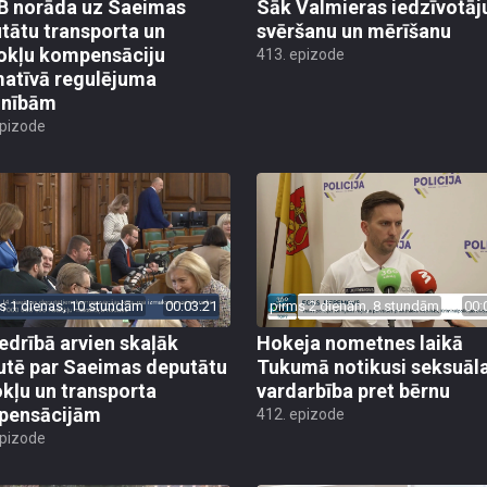
 norāda uz Saeimas
Sāk Valmieras iedzīvotāj
tātu transporta un
svēršanu un mērīšanu
okļu kompensāciju
413. epizode
atīvā regulējuma
lnībām
epizode
s 1 dienas, 10 stundām
00:03:21
pirms 2 dienām, 8 stundām
00:
edrībā arvien skaļāk
Hokeja nometnes laikā
utē par Saeimas deputātu
Tukumā notikusi seksuāl
kļu un transporta
vardarbība pret bērnu
pensācijām
412. epizode
epizode