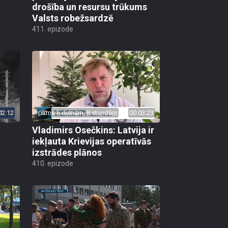
drošība un resursu trūkums
Valsts robežsardzē
411. epizode
02:12
pirms 6 dienām, 8 stundām
00:03:23
Vladimirs Osečkins: Latvija ir
iekļauta Krievijas operatīvās
izstrādes plānos
410. epizode