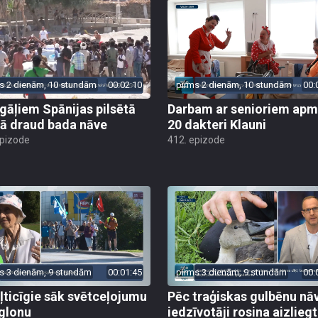
s 2 dienām, 10 stundām
00:02:10
pirms 2 dienām, 10 stundām
00:
gāļiem Spānijas pilsētā
Darbam ar senioriem apm
ā draud bada nāve
20 dakteri Klauni
epizode
412. epizode
s 3 dienām, 9 stundām
00:01:45
pirms 3 dienām, 9 stundām
00:
ļticīgie sāk svētceļojumu
Pēc traģiskas gulbēnu nā
glonu
iedzīvotāji rosina aizliegt