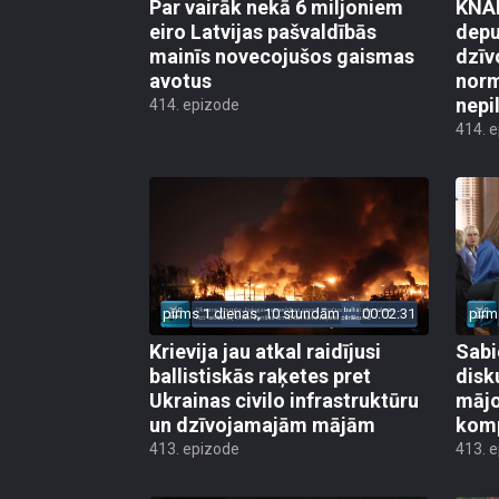
Par vairāk nekā 6 miljoniem
KNAB
eiro Latvijas pašvaldībās
depu
mainīs novecojušos gaismas
dzīv
avotus
norm
nepi
414. epizode
414. 
pirms 1 dienas, 10 stundām
00:02:31
pirm
Krievija jau atkal raidījusi
Sabi
ballistiskās raķetes pret
disk
Ukrainas civilo infrastruktūru
mājo
un dzīvojamajām mājām
kom
413. epizode
413. 