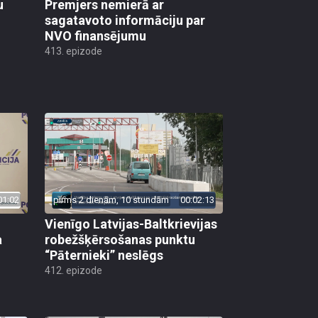
u
Premjers nemierā ar
sagatavoto informāciju par
NVO finansējumu
413. epizode
01:02
pirms 2 dienām, 10 stundām
00:02:13
Vienīgo Latvijas-Baltkrievijas
a
robežšķērsošanas punktu
“Pāternieki” neslēgs
412. epizode