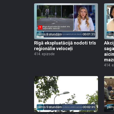
pirms 8 stundām
00:01:35
pirm
Rīgā ekspluatācijā nodoti trīs
Akci
reģionālie veloceļi
saga
aicin
414. epizode
mazn
414. 
pirms 9 stundām
00:02:35
pirm