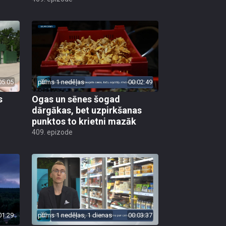
05:05
pirms 1 nedēļas
00:02:49
s
Ogas un sēnes šogad
dārgākas, bet uzpirkšanas
punktos to krietni mazāk
409. epizode
01:29
pirms 1 nedēļas, 1 dienas
00:03:37