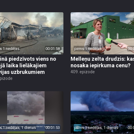
s 1 nedēļas
00:01:58
pirms 1 nedēļas
00:
inā piedzīvots viens no
Melleņu zelta drudzis: ka
jā laika lielākajiem
nosaka iepirkuma cenu?
vijas uzbrukumiem
409. epizode
epizode
s 1 nedēļas, 1 dienas
00:01:53
pirms 1 nedēļas, 1 dienas
00: