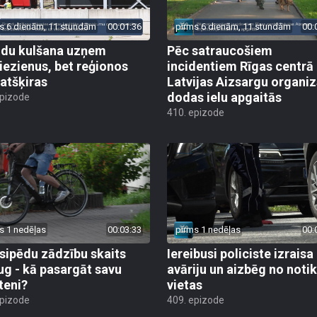
s 6 dienām, 11 stundām
00:01:36
pirms 6 dienām, 11 stundām
00:
du kulšana uzņem
Pēc satraucošiem
iezienus, bet reģionos
incidentiem Rīgas centrā
 atšķiras
Latvijas Aizsargu organiz
dodas ielu apgaitās
epizode
410. epizode
s 1 nedēļas
00:03:33
pirms 1 nedēļas
00:
sipēdu zādzību skaits
Iereibusi policiste izraisa
ug - kā pasargāt savu
avāriju un aizbēg no not
teni?
vietas
epizode
409. epizode