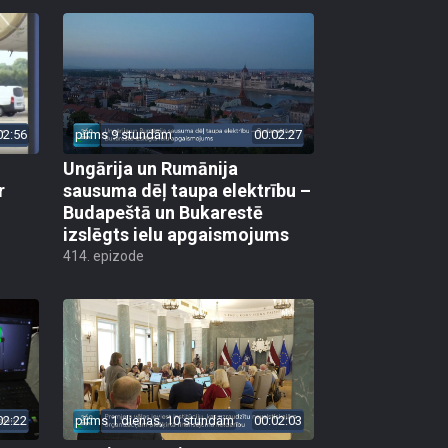
02:56
pirms 9 stundām
00:02:27
Ungārija un Rumānija
r
sausuma dēļ taupa elektrību –
Budapeštā un Bukarestē
izslēgts ielu apgaismojums
414. epizode
02:22
pirms 1 dienas, 10 stundām
00:02:03