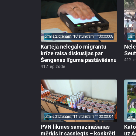
pirms 2 dienām, 10 stundām
00:03:08
pirm
Kārtējā nelegālo migrantu
Nele
krīze raisa diskusijas par
Seut
Šengenas līguma pastāvēšanu
412. 
412. epizode
pirms 2 dienām, 11 stundām
00:03:04
pirm
PVN likmes samazināšanas
Kato
mērķis ir sasniegts – konkrēti
uz A