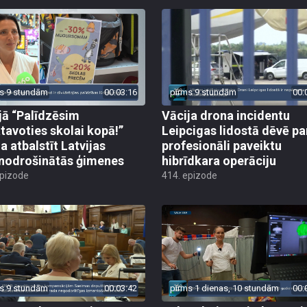
s 9 stundām
00:03:16
pirms 9 stundām
00:
jā “Palīdzēsim
Vācija drona incidentu
tavoties skolai kopā!”
Leipcigas lidostā dēvē pa
a atbalstīt Latvijas
profesionāli paveiktu
odrošinātās ģimenes
hibrīdkara operāciju
epizode
414. epizode
s 9 stundām
00:03:42
pirms 1 dienas, 10 stundām
00: