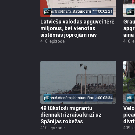
pirms 6 dienām, 8 stundām
00:02:21
pirm
Latviešu valodas apguvei tērē
Grau
miljonus, bet vienotas
apgr
sistēmas joprojām nav
aina
410. epizode
410. 
pirms 6 dienām, 11 stundām
00:03:34
pirm
49 tūkstoši migrantu
Velo
diennaktī izraisa krīzi uz
piea
Spānijas robežas
divri
410. epizode
409. 