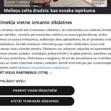
pirms 1 nedēļas, 2 dienām
00:05:05
Melleņu zelta drudzis: kas nosaka iepirkuma
cenu?
 tīmekļa vietne izmanto sīkdatnes
409. epizode
 tīmekļa vietnē tiek izmantotas sīkdatnes, lai nodrošinātu un uzlabotu tīmek
nes darbību., nosūtītu personalizētu reklāmu un satura ģenerēšanai, veiktu
āmas un satura mērījumus, auditorijas datu apkopošanu, kā arī produktu izst
zlabošanu. Zemāk sniedzam informāciju par visām sīkdatnēm, kuras tiek
ntotas mūsu tīmekļa vietnēs. Sīkdatnes var atšķirties atkarībā no apmeklētā
rneta vietnes sadaļas. Lietotājam jebkurā brīdī ir iespēja piekrist, atteikties va
īt savu piekrišanu. Piekrišanas sniegšana, kā arī tās atsaukšana vai mainīša
ecas uz visām interneta vietnes sadaļām. Vairāk informācijas par izmantotaj
atnēm skatīt
sīkdatņu izmantošanas noteikumos.
ĪT VISUS PARTNERUS
(1718) →
PIELĀGOT IZVĒLI
pirms 1 nedēļas, 2 dienām
00:02:49
PIEKRIST VISĀM SĪKDATNĒM
Ogas un sēnes šogad dārgākas, bet uzpirkšanas
punktos to krietni mazāk
ATSTĀT TEHNISKĀS SĪKDATNES
409. epizode