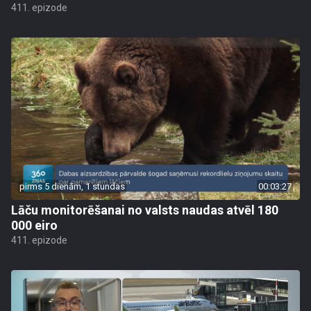
411. epizode
pirms 5 dienām, 1 stundas
00:03:27
Lāču monitorēšanai no valsts naudas atvēl 180
000 eiro
411. epizode