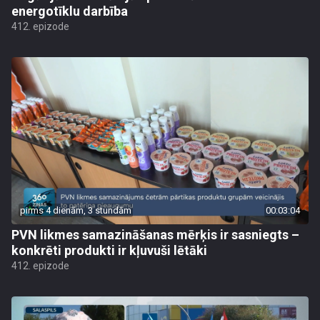
energotīklu darbība
412. epizode
pirms 4 dienām, 3 stundām
00:03:04
PVN likmes samazināšanas mērķis ir sasniegts –
konkrēti produkti ir kļuvuši lētāki
412. epizode