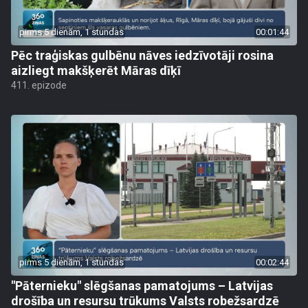
pirms 5 dienām, 1 stundas
00:01:44
Pēc traģiskas gulbēnu nāves iedzīvotāji rosina
aizliegt makšķerēt Māras dīķī
411. epizode
pirms 5 dienām, 1 stundas
00:02:44
"Pāternieku" slēgšanas pamatojums – Latvijas
drošība un resursu trūkums Valsts robežsardzē