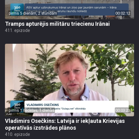
pirms 5 dienām, 2 stundām
00:02:12
Tramps apturējis militāru triecienu Irānai
411. epizode
pirms 1 nedēļas, 1 dienas
00:03:23
Vladimirs Osečkins: Latvija ir iekļauta Krievijas
operatīvās izstrādes plānos
410. epizode