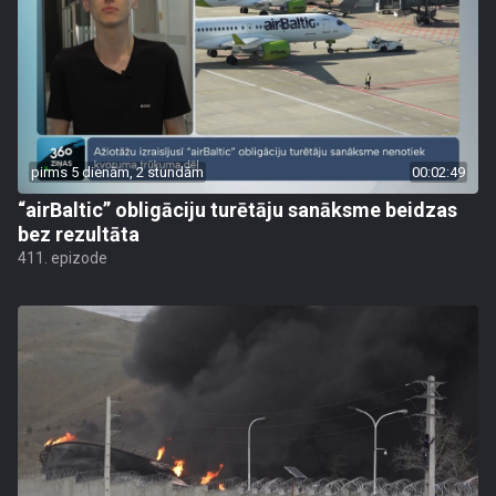
pirms 5 dienām, 2 stundām
00:02:49
“airBaltic” obligāciju turētāju sanāksme beidzas
bez rezultāta
411. epizode