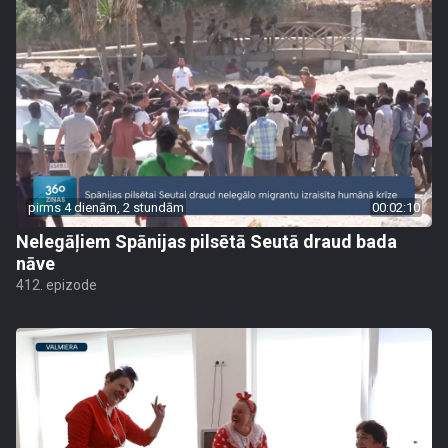
pirms 4 dienām, 2 stundām
00:02:10
Nelegāļiem Spānijas pilsētā Seutā draud bada
nāve
412. epizode