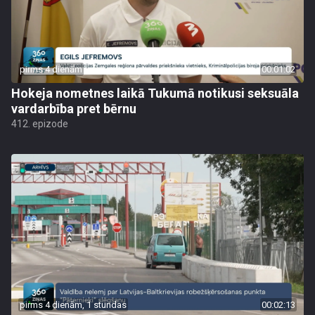
pirms 4 dienām
00:01:02
Hokeja nometnes laikā Tukumā notikusi seksuāla
vardarbība pret bērnu
412. epizode
pirms 4 dienām, 1 stundas
00:02:13