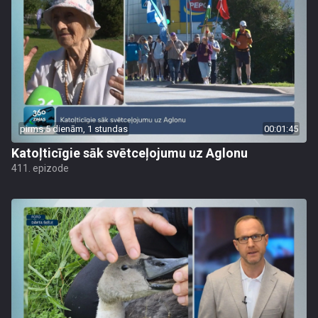
pirms 5 dienām, 1 stundas
00:01:45
Katoļticīgie sāk svētceļojumu uz Aglonu
411. epizode