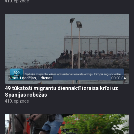
410. epizode
pirms 1 nedēļas, 1 dienas
00:03:34
49 tūkstoši migrantu diennaktī izraisa krīzi uz
Spānijas robežas
410. epizode