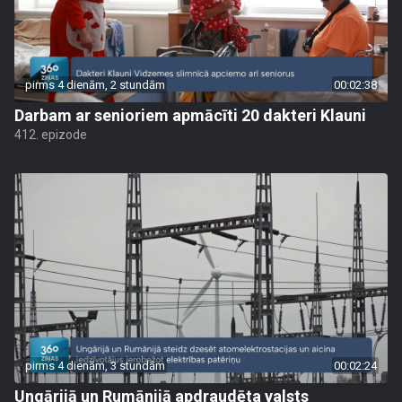
pirms 4 dienām, 2 stundām
00:02:38
Darbam ar senioriem apmācīti 20 dakteri Klauni
412. epizode
pirms 4 dienām, 3 stundām
00:02:24
Ungārijā un Rumānijā apdraudēta valsts