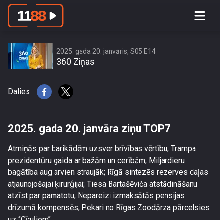
2025. gada 20. janvāra ziņu TOP7
2025. gada 20. janvāris, S05 E14
360 Ziņas
Dalies
2025. gada 20. janvāra ziņu TOP7
Atmiņās par barikādēm uzsver brīvības vērtību; Trampa
prezidentūru gaida ar bažām un cerībām; Miljardieru
bagātība aug arvien straujāk; Rīgā sintezēs rezerves daļas
atjaunojošajai ķirurģijai; Tiesa Bartašēviča atstādināšanu
atzīst par pamatotu; Nepareizi izmaksātās pensijas
drīzumā kompensēs; Pekari no Rīgas Zoodārza pārcelsies
uz ‘’Cīruļiem’’