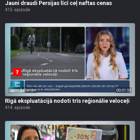
Jauni draudi Persijas līcī ceļ naftas cenas
415. epizode
pirms 2 dienām
00:01:35
Rīgā ekspluatācijā nodoti trīs reģionālie veloceļi
414. epizode