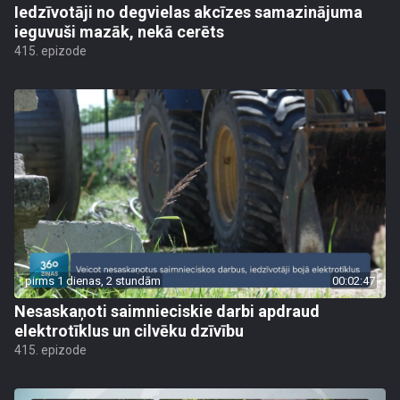
Iedzīvotāji no degvielas akcīzes samazinājuma
ieguvuši mazāk, nekā cerēts
415. epizode
pirms 1 dienas, 2 stundām
00:02:47
Nesaskaņoti saimnieciskie darbi apdraud
elektrotīklus un cilvēku dzīvību
415. epizode