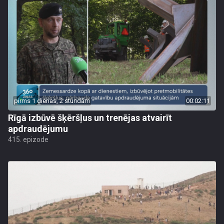
pirms 1 dienas, 2 stundām
00:02:11
Rīgā izbūvē šķēršļus un trenējas atvairīt
apdraudējumu
415. epizode