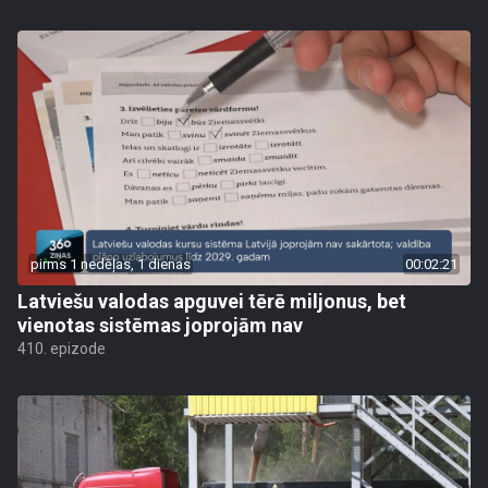
pirms 1 nedēļas, 1 dienas
00:02:21
Latviešu valodas apguvei tērē miljonus, bet
vienotas sistēmas joprojām nav
410. epizode