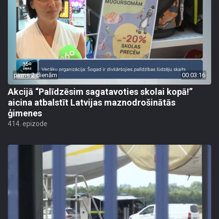
pirms 2 dienām
00:03:16
Akcijā “Palīdzēsim sagatavoties skolai kopā!”
aicina atbalstīt Latvijas maznodrošinātās
ģimenes
414. epizode