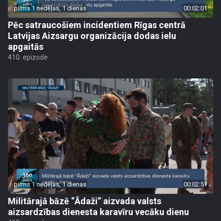
pirms 1 nedēļas, 1 dienas
00:02:01
Pēc satraucošiem incidentiem Rīgas centrā
Latvijas Aizsargu organizācija dodas ielu
apgaitās
410. epizode
pirms 1 nedēļas, 1 dienas
00:02:51
Militārajā bāzē “Ādaži” aizvada valsts
aizsardzības dienesta karavīru vecāku dienu