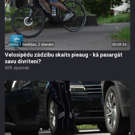
pirms 1 nedēļas, 2 dienām
00:03:33
Velosipēdu zādzību skaits pieaug - kā pasargāt
savu divriteni?
409. epizode