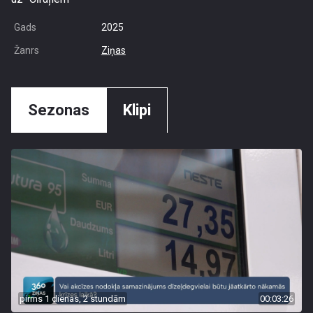
Gads
2025
Žanrs
Ziņas
Sezonas
Klipi
pirms 1 dienas, 2 stundām
00:03:26