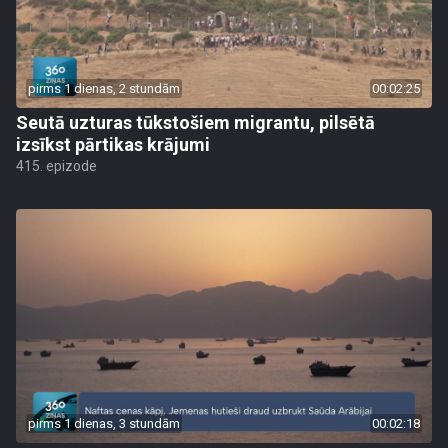
pirms 1 dienas, 2 stundām
00:02:25
Seutā uzturas tūkstošiem migrantu, pilsētā
izsīkst pārtikas krājumi
415. epizode
pirms 1 dienas, 3 stundām
00:02:18