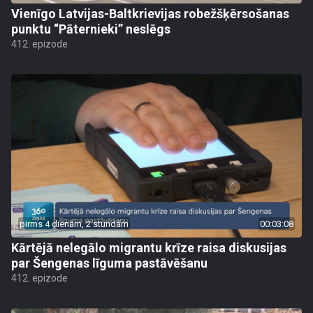
Vienīgo Latvijas-Baltkrievijas robežšķērsošanas
punktu “Pāternieki” neslēgs
412. epizode
pirms 4 dienām, 2 stundām
00:03:08
Kārtējā nelegālo migrantu krīze raisa diskusijas
par Šengenas līguma pastāvēšanu
412. epizode