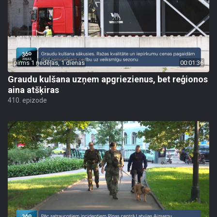
pirms 1 nedēļas, 1 dienas
00:01:36
Graudu kulšana uzņem apgriezienus, bet reģionos
aina atšķiras
410. epizode