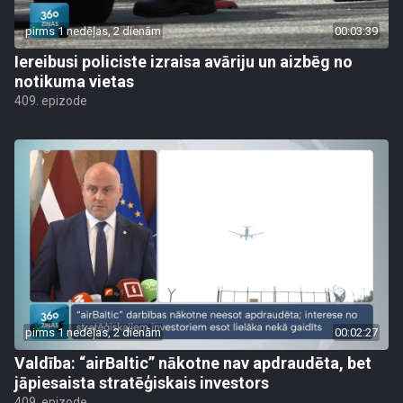
pirms 1 nedēļas, 2 dienām
00:03:39
Iereibusi policiste izraisa avāriju un aizbēg no
notikuma vietas
409. epizode
pirms 1 nedēļas, 2 dienām
00:02:27
Valdība: “airBaltic” nākotne nav apdraudēta, bet
jāpiesaista stratēģiskais investors
409. epizode