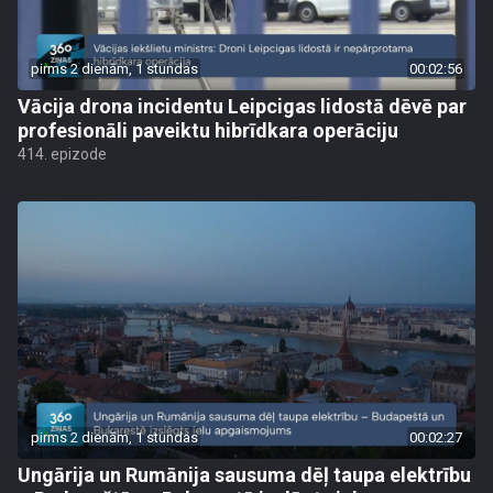
pirms 2 dienām, 1 stundas
00:02:56
Vācija drona incidentu Leipcigas lidostā dēvē par
profesionāli paveiktu hibrīdkara operāciju
414. epizode
pirms 2 dienām, 1 stundas
00:02:27
Ungārija un Rumānija sausuma dēļ taupa elektrību