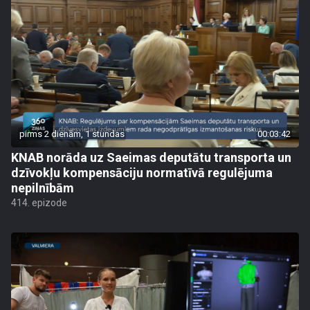
pirms 2 dienām, 1 stundas
00:03:42
KNAB norāda uz Saeimas deputātu transporta un
dzīvokļu kompensāciju normatīvā regulējuma
nepilnībām
414. epizode