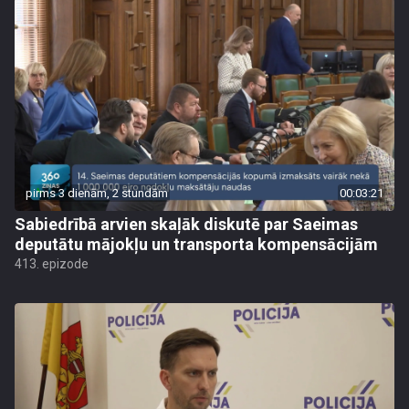
pirms 3 dienām, 2 stundām
00:03:21
Sabiedrībā arvien skaļāk diskutē par Saeimas
deputātu mājokļu un transporta kompensācijām
413. epizode