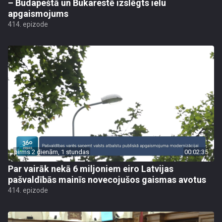
– Budapeštā un Bukarestē izslēgts ielu
apgaismojums
414. epizode
pirms 2 dienām, 1 stundas
00:02:35
Par vairāk nekā 6 miljoniem eiro Latvijas
pašvaldībās mainīs novecojušos gaismas avotus
414. epizode