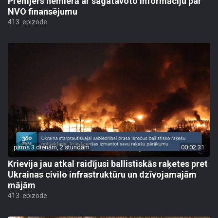
Premjers nemierā ar sagatavoto informāciju par
NVO finansējumu
413. epizode
pirms 3 dienām, 2 stundām
00:02:31
Krievija jau atkal raidījusi ballistiskās raķetes pret
Ukrainas civilo infrastruktūru un dzīvojamajām
mājām
413. epizode