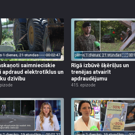
s 1 dienas, 21 stundas
00:02:47
pirms 1 dienas, 21 stundas
00:
skaņoti saimnieciskie
Rīgā izbūvē šķēršļus un
i apdraud elektrotīklus un
trenējas atvairīt
ēku dzīvību
apdraudējumu
epizode
415. epizode
s 2 dienām, 19 stundām
00:01:35
pirms 2 dienām, 19 stundām
00: