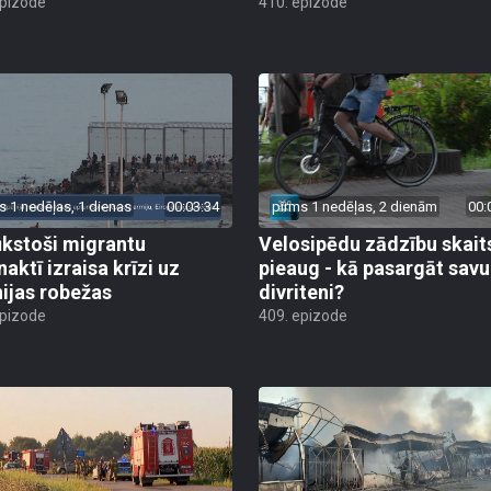
epizode
410. epizode
s 1 nedēļas, 1 dienas
00:03:34
pirms 1 nedēļas, 2 dienām
00:
ūkstoši migrantu
Velosipēdu zādzību skait
naktī izraisa krīzi uz
pieaug - kā pasargāt savu
ijas robežas
divriteni?
epizode
409. epizode