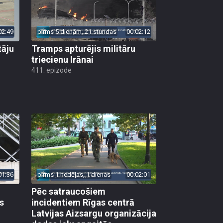
02:49
pirms 5 dienām, 21 stundas
00:02:12
tāju
Tramps apturējis militāru
triecienu Irānai
411. epizode
01:36
pirms 1 nedēļas, 1 dienas
00:02:01
Pēc satraucošiem
s
incidentiem Rīgas centrā
Latvijas Aizsargu organizācija