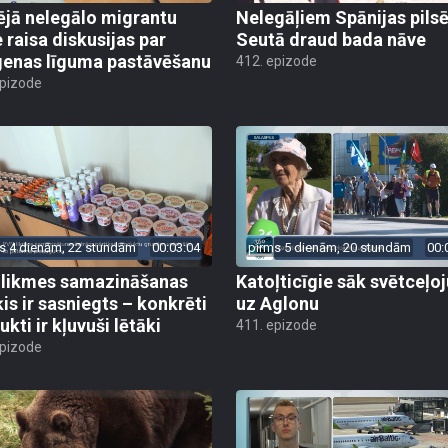
ējā nelegālo migrantu
Nelegāļiem Spānijas pils
e raisa diskusijas par
Seutā draud bada nāve
enas līguma pastāvēšanu
412. epizode
epizode
s 4 dienām, 22 stundām
00:03:04
pirms 5 dienām, 20 stundām
00:
likmes samazināšanas
Katoļticīgie sāk svētceļ
is ir sasniegts – konkrēti
uz Aglonu
kti ir kļuvuši lētāki
411. epizode
epizode