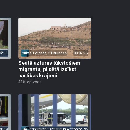
02:11
pirms 1 dienas, 21 stundas
00:02:25
Seutā uzturas tūkstošiem
migrantu, pilsētā izsīkst
pārtikas krājumi
415. epizode
03:16
pirms 2 dienām, 20 stundām
00:02:56