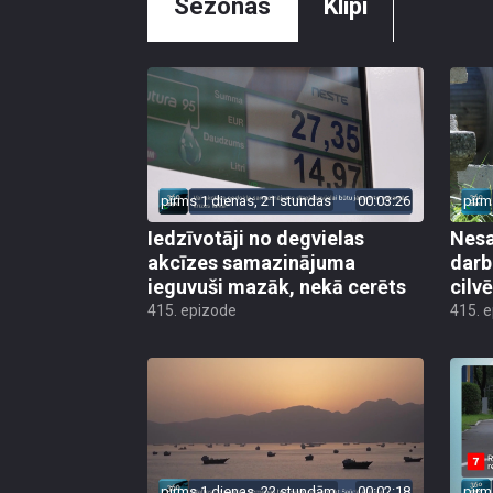
Sezonas
Klipi
pirms 1 dienas, 21 stundas
00:03:26
pirm
Iedzīvotāji no degvielas
Nesa
akcīzes samazinājuma
darb
ieguvuši mazāk, nekā cerēts
cilv
415. epizode
415. 
pirms 1 dienas, 22 stundām
00:02:18
pirm