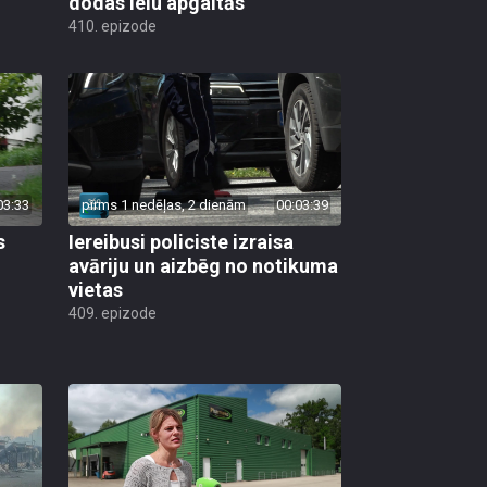
dodas ielu apgaitās
410. epizode
03:33
pirms 1 nedēļas, 2 dienām
00:03:39
s
Iereibusi policiste izraisa
avāriju un aizbēg no notikuma
vietas
409. epizode