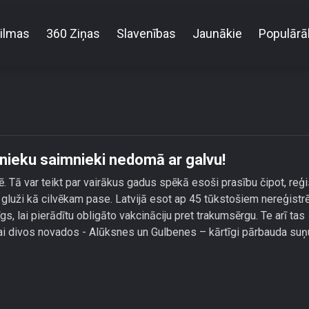
ilmas
360 Ziņas
Slavenības
Jaunākie
Populārā
eku aizstāvji: Laukos dzīvnieku saimnieki nedomā ar
vnieku saimnieki nedomā ar galvu!
lē. Tā var teikt par vairākus gadus spēkā esoši prasību čipot, reģi
 gluži kā cilvēkam pase. Latvijā esot ap 45 tūkstošiem nereģistr
s, lai pierādītu obligāto vakcināciju pret trakumsērgu. Te arī tas
kai divos novados - Alūksnes un Gulbenes – kārtīgi pārbauda suņ