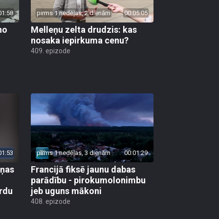
01:58
pirms 1 nedēļas, 2 dienām
00:05:05
no
Melleņu zelta drudzis: kas
nosaka iepirkuma cenu?
409. epizode
01:53
pirms 1 nedēļas, 3 dienām
00:01:29
aņas
Francijā fiksē jaunu dabas
parādību - pirokumolonimbu
rdu
jeb uguns mākoni
408. epizode