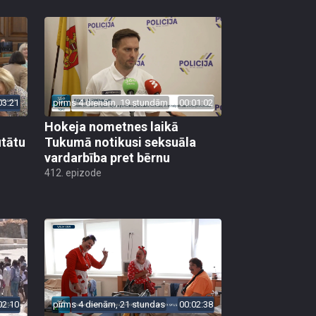
03:21
pirms 4 dienām, 19 stundām
00:01:02
Hokeja nometnes laikā
utātu
Tukumā notikusi seksuāla
vardarbība pret bērnu
412. epizode
02:10
pirms 4 dienām, 21 stundas
00:02:38