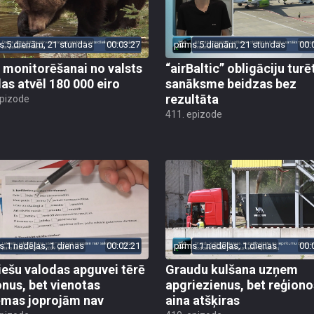
s 5 dienām, 21 stundas
00:03:27
pirms 5 dienām, 21 stundas
00:
 monitorēšanai no valsts
“airBaltic” obligāciju turē
as atvēl 180 000 eiro
sanāksme beidzas bez
rezultāta
epizode
411. epizode
s 1 nedēļas, 1 dienas
00:02:21
pirms 1 nedēļas, 1 dienas
00:
iešu valodas apguvei tērē
Graudu kulšana uzņem
onus, bet vienotas
apgriezienus, bet reģiono
ēmas joprojām nav
aina atšķiras