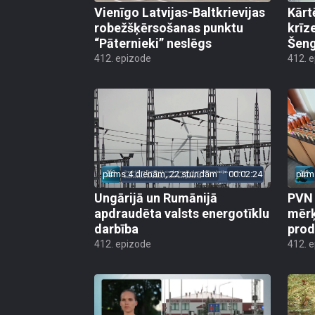
Vienīgo Latvijas-Baltkrievijas
Kārt
robežšķērsošanas punktu
krīz
“Pāternieki” neslēgs
Šeng
412. epizode
412. 
pirms 4 dienām, 22 stundām
00:02:24
pirm
Ungārijā un Rumānijā
PVN 
apdraudēta valsts energotīklu
mērķ
darbība
produ
412. epizode
412. 