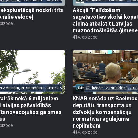
 ekspluatācijā nodoti trīs
Akcijā “Palīdzēsim
onālie veloceļi
sagatavoties skolai kopā!
aicina atbalstīt Latvijas
epizode
maznodrošinātās ģimene
414. epizode
s 2 dienām, 20 stundām
00:02:35
pirms 2 dienām, 20 stundām
00:
vairāk nekā 6 miljoniem
KNAB norāda uz Saeimas
 Latvijas pašvaldībās
deputātu transporta un
īs novecojušos gaismas
dzīvokļu kompensāciju
us
normatīvā regulējuma
nepilnībām
epizode
414. epizode