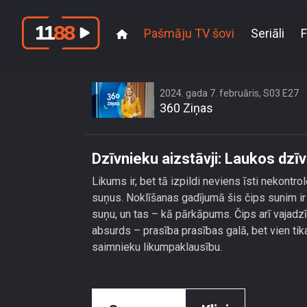
Pašmāju TV šovi
Seriāli
F
Dzīvni
2024. gada 7. februāris, S03 E27
360 Ziņas
Dzīvnieku aizstāvji: Laukos dzī
Likums ir, bet tā izpildi neviens īsti nekontro
suņus. Noklīšanas gadījumā šis čips sunim ir
suņu, un tas – kā pārkāpums. Čips arī vajadzīg
absurds – prasība prasības galā, bet vien ti
saimnieku likumpaklausību.