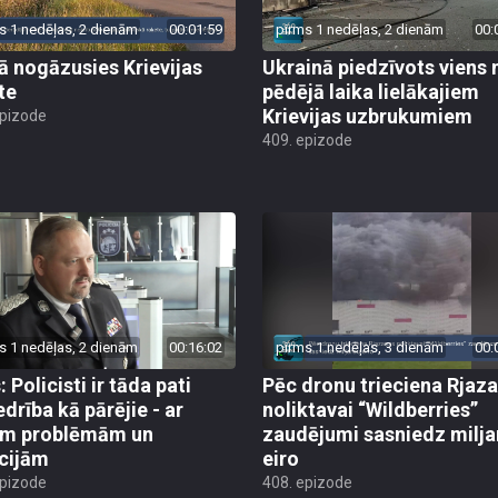
s 1 nedēļas, 2 dienām
00:01:59
pirms 1 nedēļas, 2 dienām
00:
jā nogāzusies Krievijas
Ukrainā piedzīvots viens 
te
pēdējā laika lielākajiem
Krievijas uzbrukumiem
epizode
409. epizode
s 1 nedēļas, 2 dienām
00:16:02
pirms 1 nedēļas, 3 dienām
00:
 Policisti ir tāda pati
Pēc dronu trieciena Rjaz
edrība kā pārējie - ar
noliktavai “Wildberries”
ām problēmām un
zaudējumi sasniedz milja
cijām
eiro
epizode
408. epizode