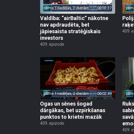
pirms 1 nedēļas, 2 dienām
00:02:27
pirm
Valdība: “airBaltic” nākotne
Poli
nav apdraudēta, bet
raķe
jāpiesaista stratēģiskais
409. 
investors
409. epizode
pirms 1 nedēļas, 2 dienām
00:02:49
pirm
Ogas un sēnes šogad
Ruks:
dārgākas, bet uzpirkšanas
sabi
punktos to krietni mazāk
sav
emo
409. epizode
409. 