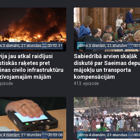
s 3 dienām, 21 stundas
00:02:31
pirms 3 dienām, 21 stundas
00:
ija jau atkal raidījusi
Sabiedrībā arvien skaļāk
istiskās raķetes pret
diskutē par Saeimas dep
inas civilo infrastruktūru
mājokļu un transporta
zīvojamajām mājām
kompensācijām
epizode
413. epizode
s 4 dienām, 21 stundas
00:03:08
pirms 4 dienām, 21 stundas
00: