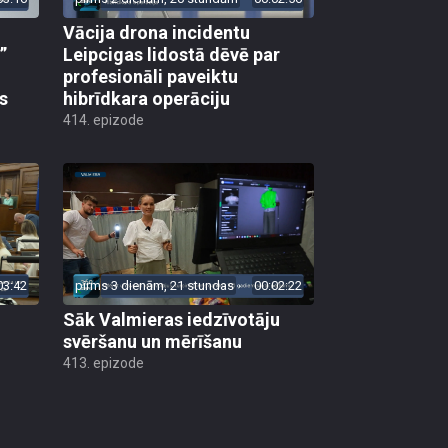
Vācija drona incidentu
”
Leipcigas lidostā dēvē par
profesionāli paveiktu
s
hibrīdkara operāciju
414. epizode
03:42
pirms 3 dienām, 21 stundas
00:02:22
Sāk Valmieras iedzīvotāju
svēršanu un mērīšanu
413. epizode