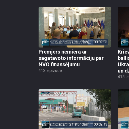
pirms 3 dienām, 21 stundas
00:02:03
pirm
Premjers nemierā ar
Kriev
sagatavoto informāciju par
ball
NVO finansējumu
Ukra
un d
413. epizode
413. 
pirms 4 dienām, 21 stundas
00:02:13
pirm