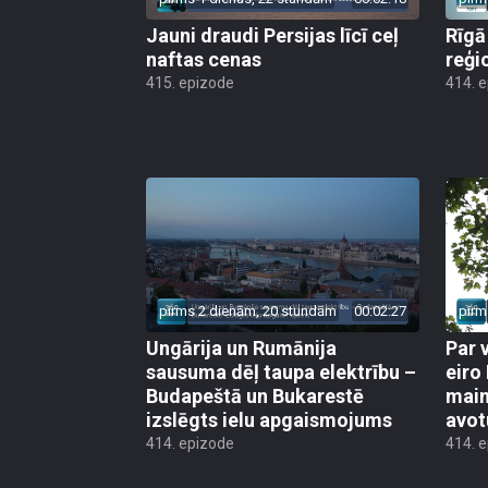
Jauni draudi Persijas līcī ceļ
Rīgā
naftas cenas
reģi
415. epizode
414. 
pirms 2 dienām, 20 stundām
00:02:27
pirm
Ungārija un Rumānija
Par 
sausuma dēļ taupa elektrību –
eiro
Budapeštā un Bukarestē
main
izslēgts ielu apgaismojums
avot
414. epizode
414. 