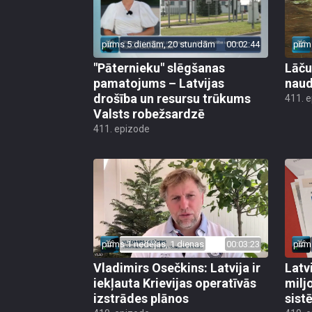
pirms 5 dienām, 20 stundām
00:02:44
pirm
"Pāternieku" slēgšanas
Lāču
pamatojums – Latvijas
naud
drošība un resursu trūkums
411. 
Valsts robežsardzē
411. epizode
pirms 1 nedēļas, 1 dienas
00:03:23
pirm
Vladimirs Osečkins: Latvija ir
Latv
iekļauta Krievijas operatīvās
milj
izstrādes plānos
sist