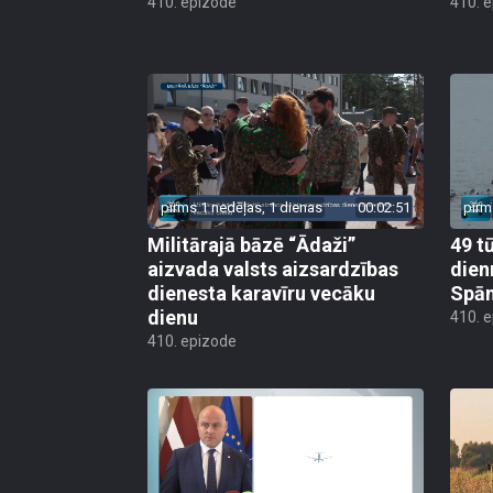
410. epizode
410. 
pirms 1 nedēļas, 1 dienas
00:02:51
pirm
Militārajā bāzē “Ādaži”
49 t
aizvada valsts aizsardzības
dien
dienesta karavīru vecāku
Spān
dienu
410. 
410. epizode