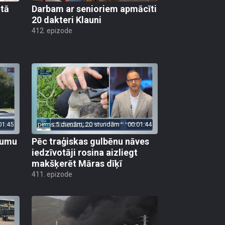
ētā
Darbam ar senioriem apmācīti
20 dakteri Klauni
412. epizode
01:45
pirms 5 dienām, 20 stundām
00:01:44
ojumu
Pēc traģiskas gulbēnu nāves
iedzīvotāji rosina aizliegt
makšķerēt Māras dīķī
411. epizode