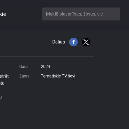
kie
Meklē slavenības, šovus, u.c.
 galvu!
Dalies
Gads
2024
strēt
Žanrs
Tematiskie TV šovi
ētu
u