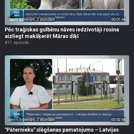
pirms 5 dienām, 2 stundām
00:01:44
Pēc traģiskas gulbēnu nāves iedzīvotāji rosina
aizliegt makšķerēt Māras dīķī
411. epizode
pirms 5 dienām, 2 stundām
00:02:44
"Pāternieku" slēgšanas pamatojums – Latvijas