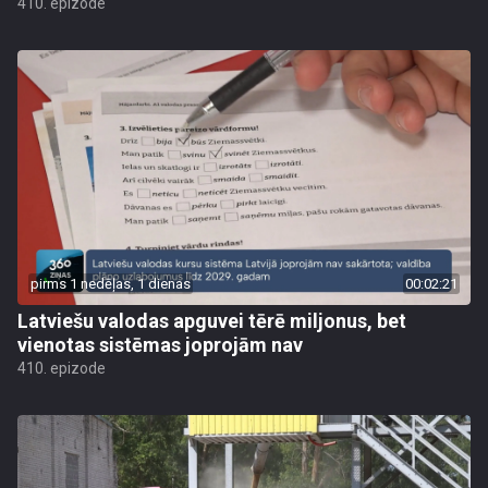
410. epizode
pirms 1 nedēļas, 1 dienas
00:02:21
Latviešu valodas apguvei tērē miljonus, bet
vienotas sistēmas joprojām nav
410. epizode