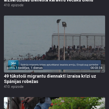
410. epizode
pirms 1 nedēļas, 1 dienas
00:03:34
49 tūkstoši migrantu diennaktī izraisa krīzi uz
Spānijas robežas
410. epizode