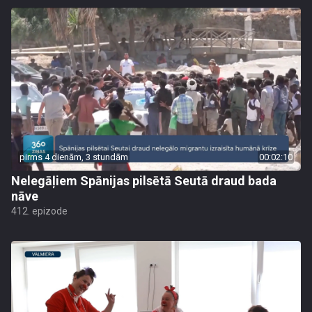
pirms 4 dienām, 3 stundām
00:02:10
Nelegāļiem Spānijas pilsētā Seutā draud bada
nāve
412. epizode