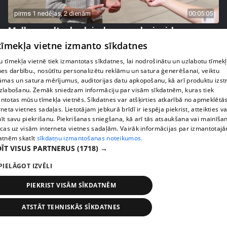
pirms 1 nedēļas, 2 dienām
00:05:05
Melleņu zelta drudzis: kas nosaka iepirkuma
cenu?
 tīmekļa vietne izmanto sīkdatnes
409. epizode
 tīmekļa vietnē tiek izmantotas sīkdatnes, lai nodrošinātu un uzlabotu tīmek
nes darbību., nosūtītu personalizētu reklāmu un satura ģenerēšanai, veiktu
āmas un satura mērījumus, auditorijas datu apkopošanu, kā arī produktu izst
zlabošanu. Zemāk sniedzam informāciju par visām sīkdatnēm, kuras tiek
ntotas mūsu tīmekļa vietnēs. Sīkdatnes var atšķirties atkarībā no apmeklētā
rneta vietnes sadaļas. Lietotājam jebkurā brīdī ir iespēja piekrist, atteikties va
īt savu piekrišanu. Piekrišanas sniegšana, kā arī tās atsaukšana vai mainīša
ecas uz visām interneta vietnes sadaļām. Vairāk informācijas par izmantotaj
atnēm skatīt
sīkdatņu izmantošanas noteikumos.
ĪT VISUS PARTNERUS
(1718) →
PIELĀGOT IZVĒLI
pirms 1 nedēļas, 2 dienām
00:02:49
PIEKRIST VISĀM SĪKDATNĒM
Ogas un sēnes šogad dārgākas, bet uzpirkšanas
ATSTĀT TEHNISKĀS SĪKDATNES
punktos to krietni mazāk
409. epizode