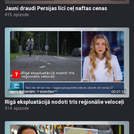
Jauni draudi Persijas līcī ceļ naftas cenas
415. epizode
pirms 2 dienām, 1 stundas
00:01:35
Rīgā ekspluatācijā nodoti trīs reģionālie veloceļi
414. epizode