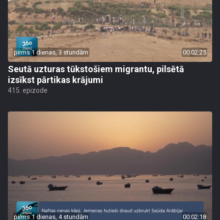
pirms 1 dienas, 3 stundām
00:02:25
Seutā uzturas tūkstošiem migrantu, pilsētā
izsīkst pārtikas krājumi
415. epizode
pirms 1 dienas, 4 stundām
00:02:18