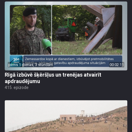
pirms 1 dienas, 3 stundām
00:02:11
Rīgā izbūvē šķēršļus un trenējas atvairīt
apdraudējumu
415. epizode