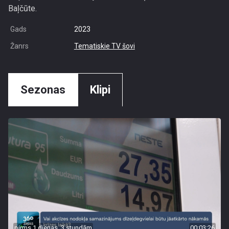
Baļčūte.
Gads
2023
Žanrs
Tematiskie TV šovi
Sezonas
Klipi
pirms 1 dienas, 3 stundām
00:03:26