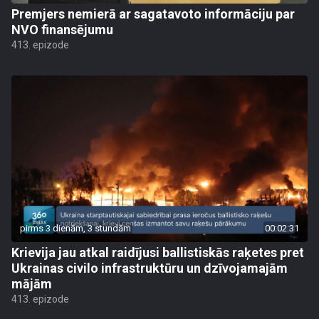
Premjers nemierā ar sagatavoto informāciju par
NVO finansējumu
413. epizode
pirms 3 dienām, 3 stundām
00:02:31
Krievija jau atkal raidījusi ballistiskās raķetes pret
Ukrainas civilo infrastruktūru un dzīvojamajām
mājām
413. epizode