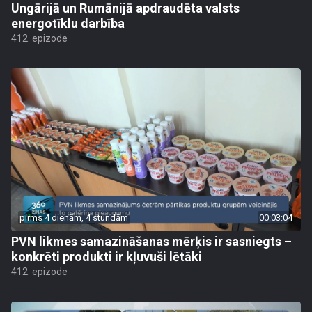
Ungārijā un Rumānijā apdraudēta valsts
energotīklu darbība
412. epizode
pirms 4 dienām, 4 stundām
00:03:04
PVN likmes samazināšanas mērķis ir sasniegts –
konkrēti produkti ir kļuvuši lētāki
412. epizode