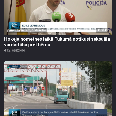
pirms 4 dienām, 1 stundas
00:01:02
Hokeja nometnes laikā Tukumā notikusi seksuāla
vardarbība pret bērnu
412. epizode