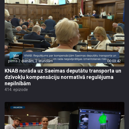
pirms 2 dienām, 2 stundām
00:03:42
KNAB norāda uz Saeimas deputātu transporta un
dzīvokļu kompensāciju normatīvā regulējuma
nepilnībām
414. epizode