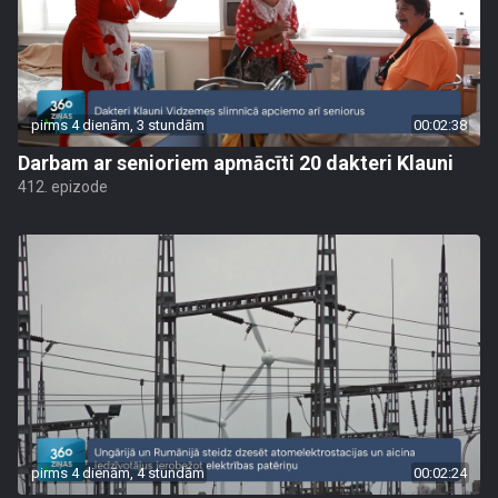
pirms 4 dienām, 3 stundām
00:02:38
Darbam ar senioriem apmācīti 20 dakteri Klauni
412. epizode
pirms 4 dienām, 4 stundām
00:02:24