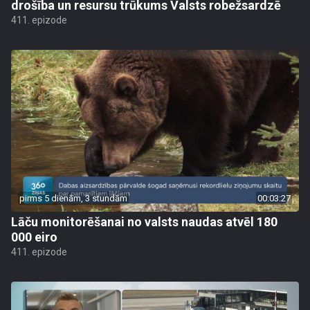
drošība un resursu trūkums Valsts robežsardzē
411. epizode
pirms 5 dienām, 3 stundām
00:03:27
Lāču monitorēšanai no valsts naudas atvēl 180
000 eiro
411. epizode