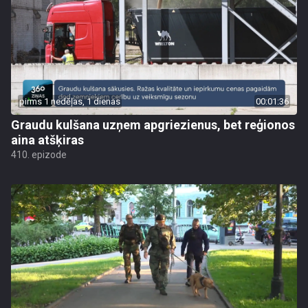
pirms 1 nedēļas, 1 dienas
00:01:36
Graudu kulšana uzņem apgriezienus, bet reģionos
aina atšķiras
410. epizode