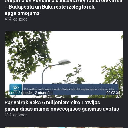
Ungārija un Rumānija sausuma dēļ taupa elektrību
– Budapeštā un Bukarestē izslēgts ielu
apgaismojums
414. epizode
pirms 2 dienām, 2 stundām
00:02:35
Par vairāk nekā 6 miljoniem eiro Latvijas
pašvaldībās mainīs novecojušos gaismas avotus
414. epizode