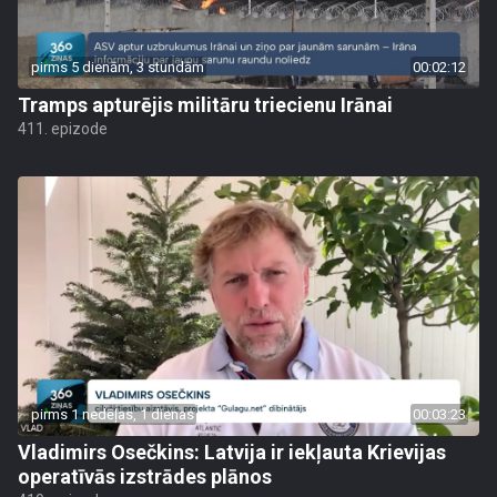
pirms 5 dienām, 3 stundām
00:02:12
Tramps apturējis militāru triecienu Irānai
411. epizode
pirms 1 nedēļas, 1 dienas
00:03:23
Vladimirs Osečkins: Latvija ir iekļauta Krievijas
operatīvās izstrādes plānos