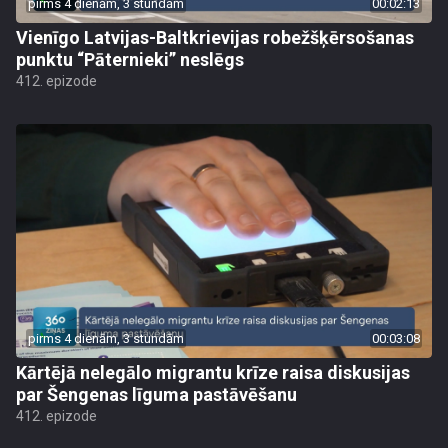
pirms 4 dienām, 3 stundām
00:02:13
Vienīgo Latvijas-Baltkrievijas robežšķērsošanas
punktu “Pāternieki” neslēgs
412. epizode
pirms 4 dienām, 3 stundām
00:03:08
Kārtējā nelegālo migrantu krīze raisa diskusijas
par Šengenas līguma pastāvēšanu
412. epizode