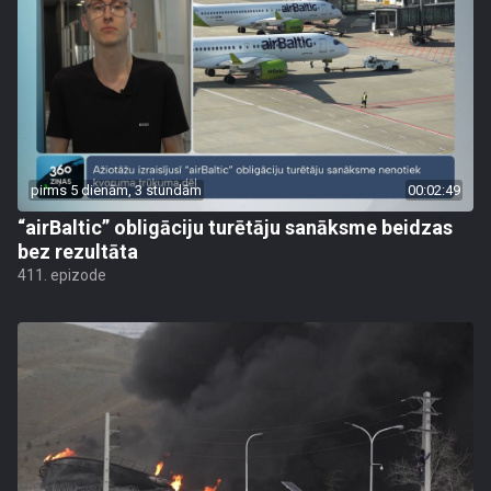
pirms 5 dienām, 3 stundām
00:02:49
“airBaltic” obligāciju turētāju sanāksme beidzas
bez rezultāta
411. epizode