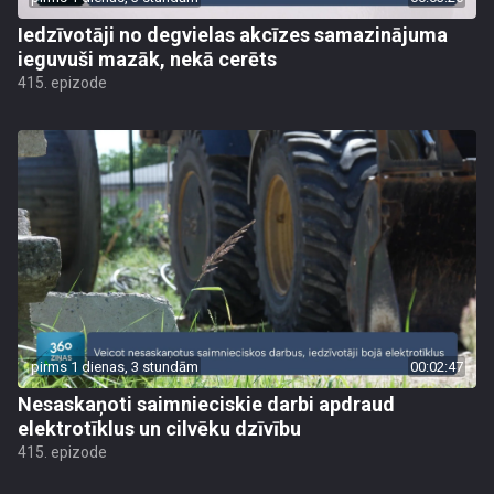
Iedzīvotāji no degvielas akcīzes samazinājuma
ieguvuši mazāk, nekā cerēts
415. epizode
pirms 1 dienas, 3 stundām
00:02:47
Nesaskaņoti saimnieciskie darbi apdraud
elektrotīklus un cilvēku dzīvību
415. epizode