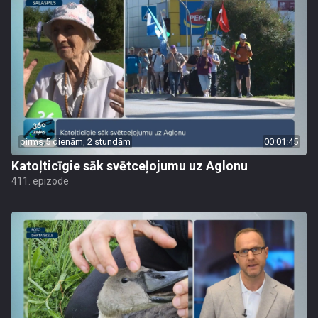
pirms 5 dienām, 2 stundām
00:01:45
Katoļticīgie sāk svētceļojumu uz Aglonu
411. epizode