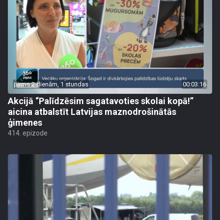
pirms 2 dienām, 1 stundas
00:03:16
Akcijā “Palīdzēsim sagatavoties skolai kopā!”
aicina atbalstīt Latvijas maznodrošinātās
ģimenes
414. epizode