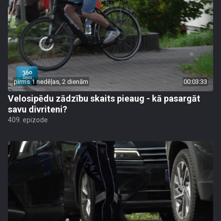
pirms 1 nedēļas, 2 dienām
00:03:33
Velosipēdu zādzību skaits pieaug - kā pasargāt
savu divriteni?
409. epizode