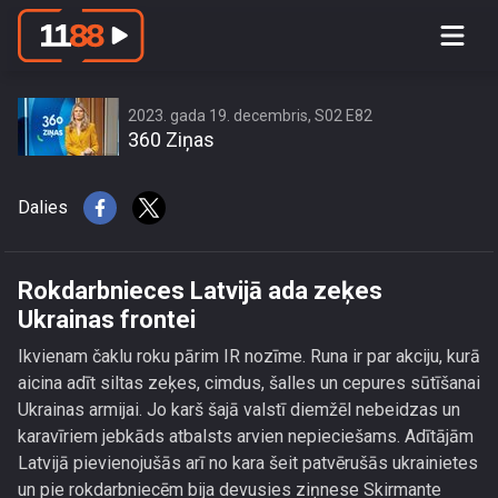
Rokdarbnieces Latvijā ada zeķes
Ukrainas frontei
2023. gada 19. decembris, S02 E82
360 Ziņas
Dalies
Rokdarbnieces Latvijā ada zeķes
Ukrainas frontei
Ikvienam čaklu roku pārim IR nozīme. Runa ir par akciju, kurā
aicina adīt siltas zeķes, cimdus, šalles un cepures sūtīšanai
Ukrainas armijai. Jo karš šajā valstī diemžēl nebeidzas un
karavīriem jebkāds atbalsts arvien nepieciešams. Adītājām
Latvijā pievienojušās arī no kara šeit patvērušās ukrainietes
un pie rokdarbniecēm bija devusies ziņnese Skirmante