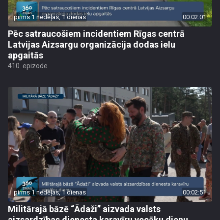
pirms 1 nedēļas, 1 dienas
00:02:01
Pēc satraucošiem incidentiem Rīgas centrā
Latvijas Aizsargu organizācija dodas ielu
apgaitās
410. epizode
pirms 1 nedēļas, 1 dienas
00:02:51
Militārajā bāzē “Ādaži” aizvada valsts
aizsardzības dienesta karavīru vecāku dienu