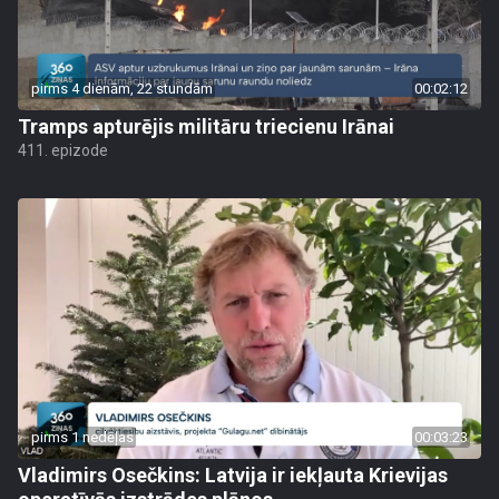
pirms 4 dienām, 22 stundām
00:02:12
Tramps apturējis militāru triecienu Irānai
411. epizode
pirms 1 nedēļas
00:03:23
Vladimirs Osečkins: Latvija ir iekļauta Krievijas