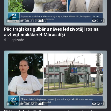
pirms 4 dienām, 21 stundas
00:01:44
Pēc traģiskas gulbēnu nāves iedzīvotāji rosina
aizliegt makšķerēt Māras dīķī
411. epizode
pirms 4 dienām, 22 stundām
00:02:44