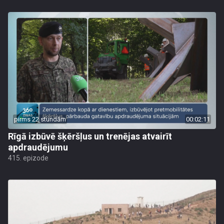
pirms 22 stundām
00:02:11
Rīgā izbūvē šķēršļus un trenējas atvairīt
apdraudējumu
415. epizode