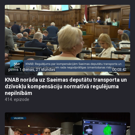
pirms 1 dienas, 21 stundas
00:03:42
KNAB norāda uz Saeimas deputātu transporta un
dzīvokļu kompensāciju normatīvā regulējuma
nepilnībām
414. epizode