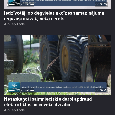
pirms 22 stundām
00:03:26
Iedzīvotāji no degvielas akcīzes samazinājuma
ieguvuši mazāk, nekā cerēts
415. epizode
pirms 22 stundām
00:02:47
Nesaskaņoti saimnieciskie darbi apdraud
elektrotīklus un cilvēku dzīvību
415. epizode