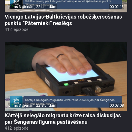
pirms 3 dienām, 22 stundām
00:02:13
Vienīgo Latvijas-Baltkrievijas robežšķērsošanas
punktu “Pāternieki” neslēgs
412. epizode
pirms 3 dienām, 22 stundām
00:03:08
Kārtējā nelegālo migrantu krīze raisa diskusijas
par Šengenas līguma pastāvēšanu
412. epizode