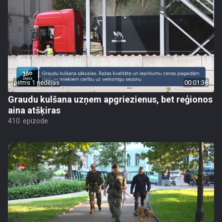
pirms 1 nedēļas
00:01:36
Graudu kulšana uzņem apgriezienus, bet reģionos
aina atšķiras
410. epizode