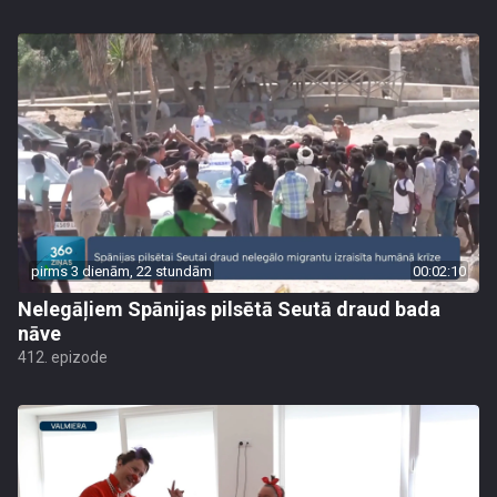
pirms 3 dienām, 22 stundām
00:02:10
Nelegāļiem Spānijas pilsētā Seutā draud bada
nāve
412. epizode