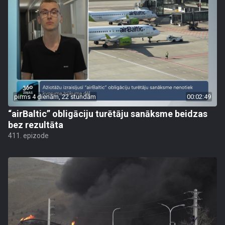
pirms 4 dienām, 22 stundām
00:02:49
“airBaltic” obligāciju turētāju sanāksme beidzas
bez rezultāta
411. epizode