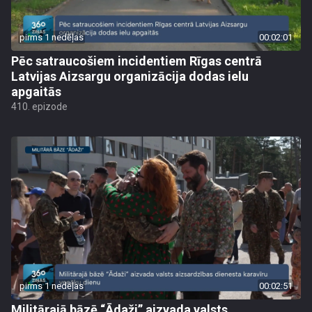
pirms 1 nedēļas
00:02:01
Pēc satraucošiem incidentiem Rīgas centrā
Latvijas Aizsargu organizācija dodas ielu
apgaitās
410. epizode
pirms 1 nedēļas
00:02:51
Militārajā bāzē “Ādaži” aizvada valsts