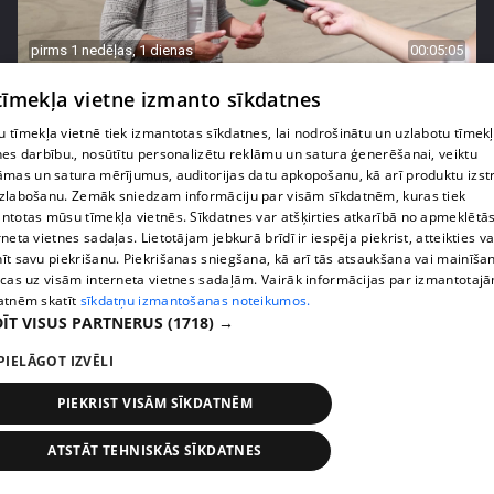
pirms 1 nedēļas, 1 dienas
00:05:05
Melleņu zelta drudzis: kas nosaka iepirkuma
 tīmekļa vietne izmanto sīkdatnes
cenu?
 tīmekļa vietnē tiek izmantotas sīkdatnes, lai nodrošinātu un uzlabotu tīmek
409. epizode
nes darbību., nosūtītu personalizētu reklāmu un satura ģenerēšanai, veiktu
āmas un satura mērījumus, auditorijas datu apkopošanu, kā arī produktu izst
zlabošanu. Zemāk sniedzam informāciju par visām sīkdatnēm, kuras tiek
ntotas mūsu tīmekļa vietnēs. Sīkdatnes var atšķirties atkarībā no apmeklētā
rneta vietnes sadaļas. Lietotājam jebkurā brīdī ir iespēja piekrist, atteikties va
īt savu piekrišanu. Piekrišanas sniegšana, kā arī tās atsaukšana vai mainīša
ecas uz visām interneta vietnes sadaļām. Vairāk informācijas par izmantotaj
atnēm skatīt
sīkdatņu izmantošanas noteikumos.
ĪT VISUS PARTNERUS
(1718) →
PIELĀGOT IZVĒLI
PIEKRIST VISĀM SĪKDATNĒM
pirms 1 nedēļas, 1 dienas
00:02:49
ATSTĀT TEHNISKĀS SĪKDATNES
Ogas un sēnes šogad dārgākas, bet uzpirkšanas
punktos to krietni mazāk