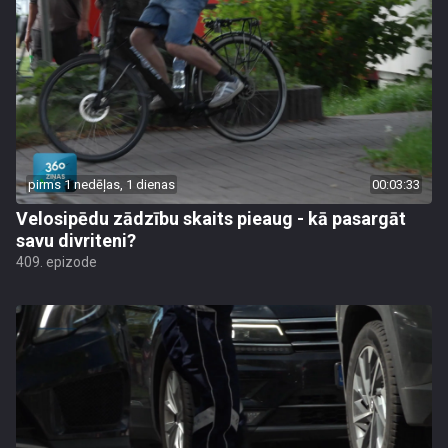
pirms 1 nedēļas, 1 dienas
00:03:33
Velosipēdu zādzību skaits pieaug - kā pasargāt
savu divriteni?
409. epizode