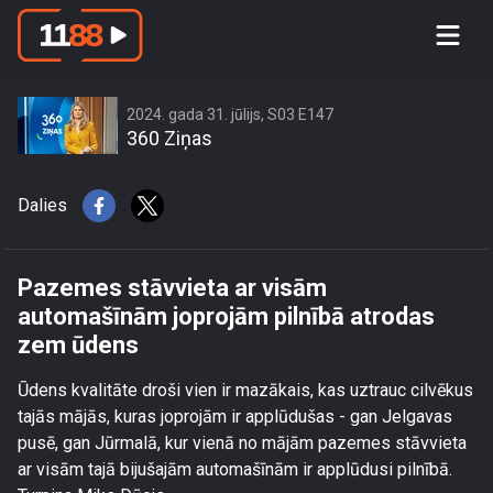
Pazemes stāvvieta ar visām
automašīnām joprojām pilnībā atrodas
zem ūdens
2024. gada 31. jūlijs, S03 E147
360 Ziņas
Dalies
Pazemes stāvvieta ar visām
automašīnām joprojām pilnībā atrodas
zem ūdens
Ūdens kvalitāte droši vien ir mazākais, kas uztrauc cilvēkus
tajās mājās, kuras joprojām ir applūdušas - gan Jelgavas
pusē, gan Jūrmalā, kur vienā no mājām pazemes stāvvieta
ar visām tajā bijušajām automašīnām ir applūdusi pilnībā.