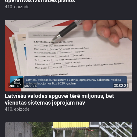
operatīvās izstrādes plānos
410. epizode
pirms 1 nedēļas
00:02:21
Latviešu valodas apguvei tērē miljonus, bet
vienotas sistēmas joprojām nav
410. epizode