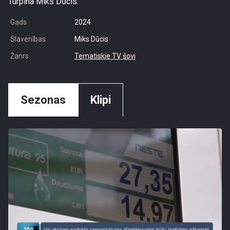
Turpina Miks Dūcis.
Gads
2024
Slavenības
Miks Dūcis
Žanrs
Tematiskie TV šovi
Sezonas
Klipi