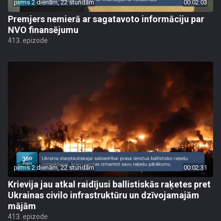
pirms 2 dienām, 22 stundām
00:02:03
Premjers nemierā ar sagatavoto informāciju par
NVO finansējumu
413. epizode
pirms 2 dienām, 22 stundām
00:02:31
Krievija jau atkal raidījusi ballistiskās raķetes pret
Ukrainas civilo infrastruktūru un dzīvojamajām
mājām
413. epizode