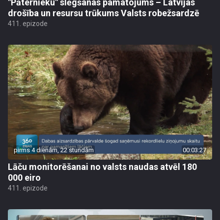
"Pāternieku" slēgšanas pamatojums – Latvijas
drošība un resursu trūkums Valsts robežsardzē
411. epizode
pirms 4 dienām, 22 stundām
00:03:27
Lāču monitorēšanai no valsts naudas atvēl 180
000 eiro
411. epizode