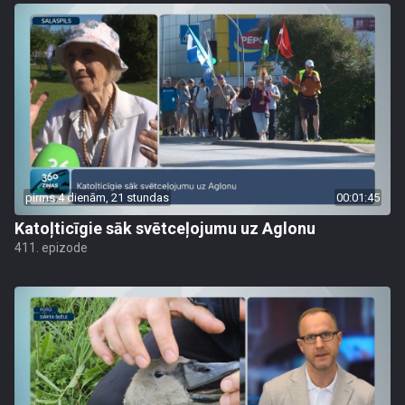
pirms 4 dienām, 21 stundas
00:01:45
Katoļticīgie sāk svētceļojumu uz Aglonu
411. epizode