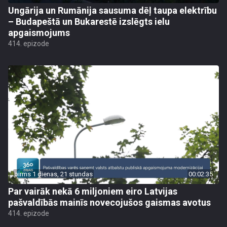
Ungārija un Rumānija sausuma dēļ taupa elektrību
– Budapeštā un Bukarestē izslēgts ielu
apgaismojums
414. epizode
pirms 1 dienas, 21 stundas
00:02:35
Par vairāk nekā 6 miljoniem eiro Latvijas
pašvaldībās mainīs novecojušos gaismas avotus
414. epizode