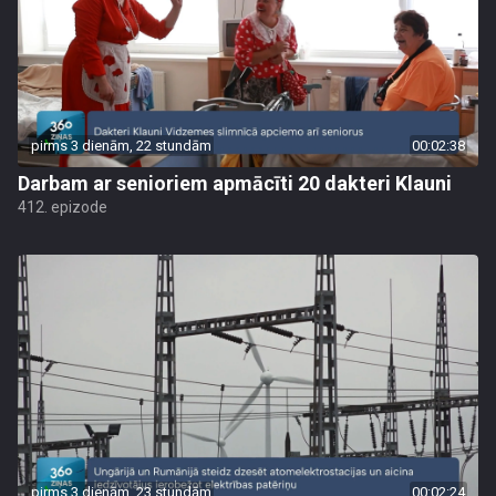
pirms 3 dienām, 22 stundām
00:02:38
Darbam ar senioriem apmācīti 20 dakteri Klauni
412. epizode
pirms 3 dienām, 23 stundām
00:02:24