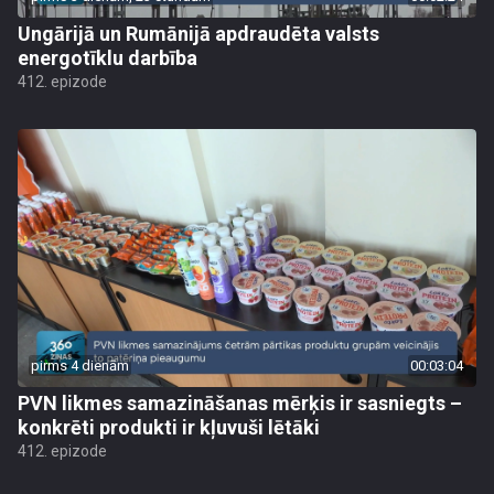
Ungārijā un Rumānijā apdraudēta valsts
energotīklu darbība
412. epizode
pirms 4 dienām
00:03:04
PVN likmes samazināšanas mērķis ir sasniegts –
konkrēti produkti ir kļuvuši lētāki
412. epizode