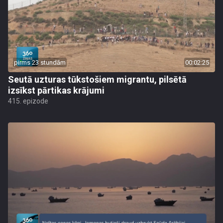
pirms 23 stundām
00:02:25
Seutā uzturas tūkstošiem migrantu, pilsētā
izsīkst pārtikas krājumi
415. epizode