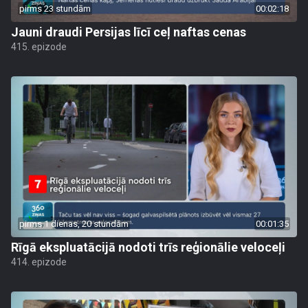
pirms 23 stundām
00:02:18
Jauni draudi Persijas līcī ceļ naftas cenas
415. epizode
pirms 1 dienas, 20 stundām
00:01:35
Rīgā ekspluatācijā nodoti trīs reģionālie veloceļi
414. epizode