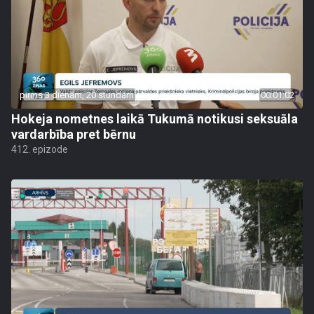
pirms 3 dienām, 20 stundām
00:01:02
Hokeja nometnes laikā Tukumā notikusi seksuāla
vardarbība pret bērnu
412. epizode