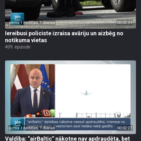
pirms 1 nedēļas, 1 dienas
00:03:39
Iereibusi policiste izraisa avāriju un aizbēg no
notikuma vietas
409. epizode
pirms 1 nedēļas, 1 dienas
00:02:27
Valdība: “airBaltic” nākotne nav apdraudēta, bet