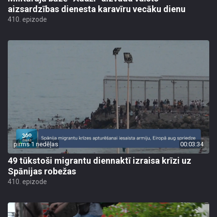
aizsardzības dienesta karavīru vecāku dienu
410. epizode
pirms 1 nedēļas
00:03:34
49 tūkstoši migrantu diennaktī izraisa krīzi uz
Spānijas robežas
410. epizode