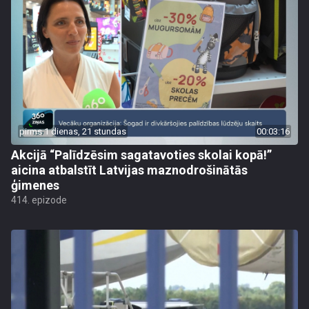
pirms 1 dienas, 21 stundas
00:03:16
Akcijā “Palīdzēsim sagatavoties skolai kopā!”
aicina atbalstīt Latvijas maznodrošinātās
ģimenes
414. epizode