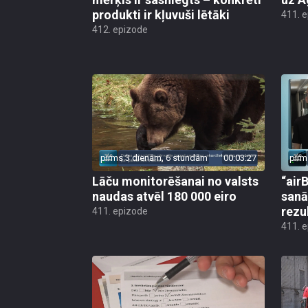
produkti ir kļuvuši lētāki
411. 
412. epizode
pirms 3 dienām, 6 stundām
00:03:27
pirm
Lāču monitorēšanai no valsts
“airB
naudas atvēl 180 000 eiro
sanā
rezu
411. epizode
411. 