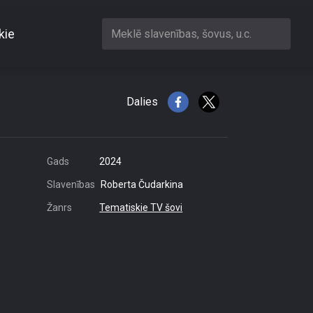
kie
Meklē slavenības, šovus, u.c.
enas?
Dalies
Gads
2024
Slavenības
Roberta Čudarkina
Žanrs
Tematiskie TV šovi