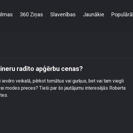
ilmas
360 Ziņas
Slavenības
Jaunākie
Populārā
eidojas Latvijas modes dizaineru radīto apģērbu c
aineru radīto apģērbu cenas?
 ievēro veikalā, pērkot tomātus vai gurķus, bet vai tam viegli
vai modes preces? Tieši par šo jautājumu interesējās Roberta
tātes.