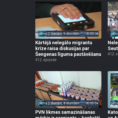
pirms 2 dienām, 6 stundām
00:03:08
pirm
Kārtējā nelegālo migrantu
Nele
krīze raisa diskusijas par
Seut
Šengenas līguma pastāvēšanu
412. 
412. epizode
pirms 2 dienām, 8 stundām
00:03:04
pirm
PVN likmes samazināšanas
Kato
mērķis ir sasniegts – konkrēti
uz A