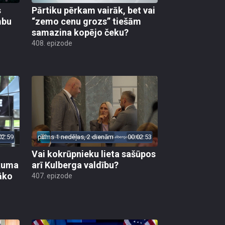
s
Pārtiku pērkam vairāk, bet vai
mbu
“zemo cenu grozs” tiešām
samazina kopējo čeku?
408. epizode
02:59
pirms 1 nedēļas, 2 dienām
00:02:53
Vai kokrūpnieku lieta sašūpos
ākuma
arī Kulberga valdību?
āko
407. epizode