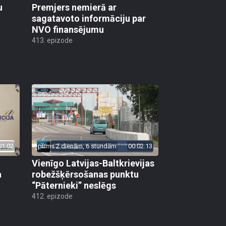
u
Premjers nemierā ar
sagatavoto informāciju par
NVO finansējumu
413. epizode
01:02
pirms 2 dienām, 6 stundām
00:02:13
Vienīgo Latvijas-Baltkrievijas
a
robežšķērsošanas punktu
“Pāternieki” neslēgs
412. epizode