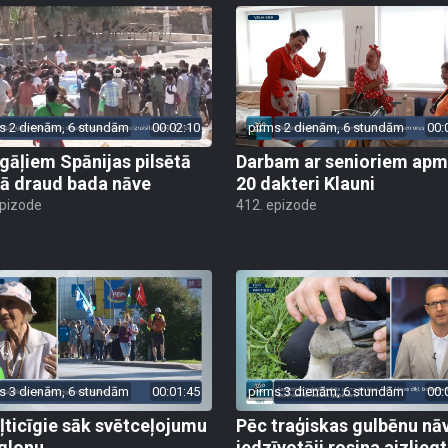
s 2 dienām, 6 stundām
00:02:10
pirms 2 dienām, 6 stundām
00:
gāļiem Spānijas pilsētā
Darbam ar senioriem apm
ā draud bada nāve
20 dakteri Klauni
epizode
412. epizode
s 3 dienām, 6 stundām
00:01:45
pirms 3 dienām, 6 stundām
00:
ļticīgie sāk svētceļojumu
Pēc traģiskas gulbēnu nā
glonu
iedzīvotāji rosina aizliegt