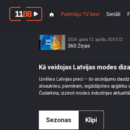
Pašmāju TV šovi
Seriāli
F
Kā v
2024. gada 12. aprīlis, S03 E72
360 Ziņas
Kā veidojas Latvijas modes diz
Izvēlies Latvijas preci – šo aicinājumu daudzi
atsaukties, piemēram, iegādājoties apģērbu 
Čudarkina, izzinot modes industrijas aktuali
Sezonas
Klipi