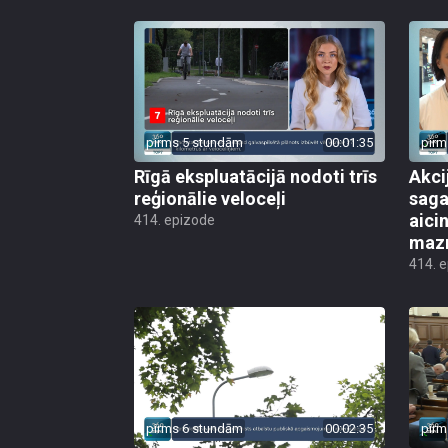
pirms 5 stundām
00:01:35
pirm
Rīgā ekspluatācijā nodoti trīs
Akci
reģionālie veloceļi
saga
aicin
414. epizode
mazn
414. 
pirms 6 stundām
00:02:35
pirm