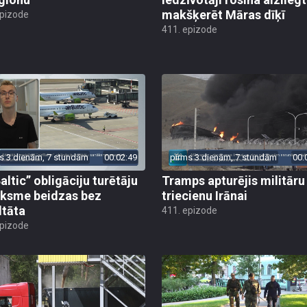
makšķerēt Māras dīķī
epizode
411. epizode
s 3 dienām, 7 stundām
00:02:49
pirms 3 dienām, 7 stundām
00:
altic” obligāciju turētāju
Tramps apturējis militāru
ksme beidzas bez
triecienu Irānai
ltāta
411. epizode
epizode