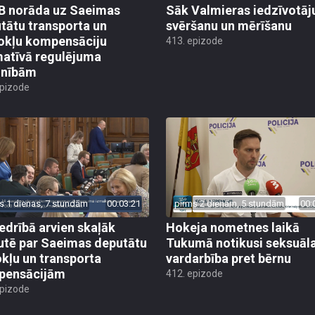
 norāda uz Saeimas
Sāk Valmieras iedzīvotāj
tātu transporta un
svēršanu un mērīšanu
okļu kompensāciju
413. epizode
atīvā regulējuma
lnībām
epizode
s 1 dienas, 7 stundām
00:03:21
pirms 2 dienām, 5 stundām
00:
edrībā arvien skaļāk
Hokeja nometnes laikā
utē par Saeimas deputātu
Tukumā notikusi seksuāl
kļu un transporta
vardarbība pret bērnu
pensācijām
412. epizode
epizode