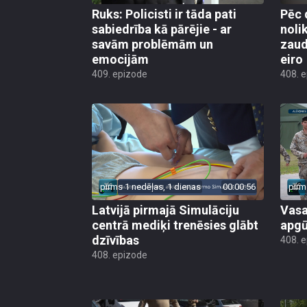
Ruks: Policisti ir tāda pati
Pēc 
sabiedrība kā pārējie - ar
noli
savām problēmām un
zaud
emocijām
eiro
409. epizode
408. 
pirms 1 nedēļas, 1 dienas
00:00:56
pirm
Latvijā pirmajā Simulāciju
Vasa
centrā mediķi trenēsies glābt
apgū
dzīvības
408. 
408. epizode