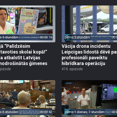
s 5 stundām
00:03:16
pirms 5 stundām
00:
jā “Palīdzēsim
Vācija drona incidentu
tavoties skolai kopā!”
Leipcigas lidostā dēvē pa
a atbalstīt Latvijas
profesionāli paveiktu
odrošinātās ģimenes
hibrīdkara operāciju
epizode
414. epizode
s 6 stundām
00:03:42
pirms 1 dienas, 7 stundām
00: