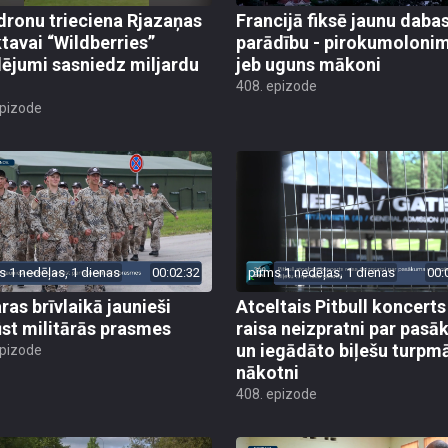
dronu trieciena Rjazaņas
Francijā fiksē jaunu daba
ktavai “Wildberries”
parādību - pirokumoloni
ējumi sasniedz miljardu
jeb uguns mākoni
408. epizode
epizode
s 1 nedēļas, 1 dienas
00:02:32
pirms 1 nedēļas, 1 dienas
00:
ras brīvlaikā jaunieši
Atceltais Pitbull koncerts
st militārās prasmes
raisa neizpratni par pas
un iegādāto biļešu turpm
epizode
nākotni
408. epizode