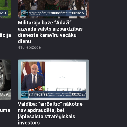
02:01
pirms 6 dienām, 7 stundām
00:02:51
Militārajā bāzē “Ādaži”
aizvada valsts aizsardzības
ācija
dienesta karavīru vecāku
dienu
410. epizode
03:39
pirms 1 nedēļas
00:02:27
Valdība: “airBaltic” nākotne
ikuma
nav apdraudēta, bet
jāpiesaista stratēģiskais
investors