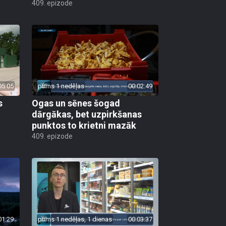
409. epizode
05:05
pirms 1 nedēļas
00:02:49
s
Ogas un sēnes šogad
dārgākas, bet uzpirkšanas
punktos to krietni mazāk
409. epizode
01:29
pirms 1 nedēļas, 1 dienas
00:03:37