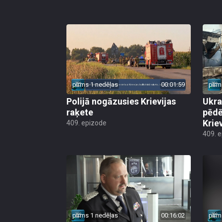
pirms 1 nedēļas
00:01:59
pirm
Polijā nogāzusies Krievijas
Ukra
raķete
pēdē
Krie
409. epizode
409. 
pirms 1 nedēļas
00:16:02
pirm