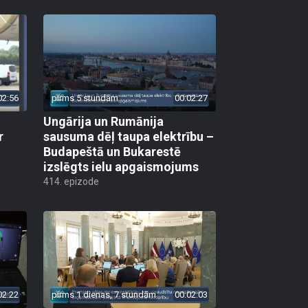
02:56
pirms 5 stundām
00:02:27
Ungārija un Rumānija
r
sausuma dēļ taupa elektrību –
Budapeštā un Bukarestē
izslēgts ielu apgaismojums
414. epizode
02:22
pirms 1 dienas, 7 stundām
00:02:03