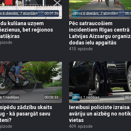
s 6 dienām, 7 stundām
00:01:36
pirms 6 dienām, 7 stundām
00:
du kulšana uzņem
Pēc satraucošiem
iezienus, bet reģionos
incidentiem Rīgas centrā
 atšķiras
Latvijas Aizsargu organiz
dodas ielu apgaitās
epizode
410. epizode
s 1 nedēļas
00:03:33
pirms 1 nedēļas
00:
sipēdu zādzību skaits
Iereibusi policiste izraisa
ug - kā pasargāt savu
avāriju un aizbēg no not
teni?
vietas
epizode
409. epizode