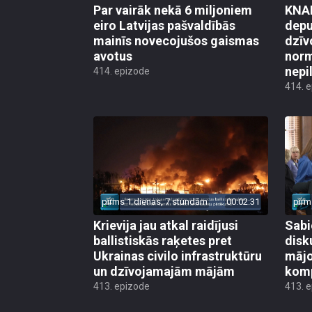
Par vairāk nekā 6 miljoniem
KNAB
eiro Latvijas pašvaldībās
depu
mainīs novecojušos gaismas
dzīv
avotus
norm
nepi
414. epizode
414. 
pirms 1 dienas, 7 stundām
00:02:31
pirm
Krievija jau atkal raidījusi
Sabi
ballistiskās raķetes pret
disk
Ukrainas civilo infrastruktūru
mājo
un dzīvojamajām mājām
kom
413. epizode
413. 