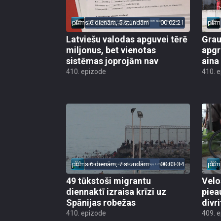
pirms 6 dienām, 5 stundām
00:02:21
pirm
Latviešu valodas apguvei tērē
Grau
miljonus, bet vienotas
apgr
sistēmas joprojām nav
aina
410. epizode
410. 
pirms 6 dienām, 7 stundām
00:03:34
pirm
49 tūkstoši migrantu
Velo
diennaktī izraisa krīzi uz
piea
Spānijas robežas
divri
410. epizode
409. 