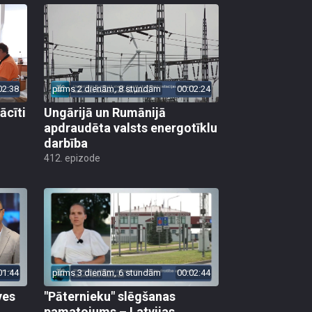
02:38
pirms 2 dienām, 8 stundām
00:02:24
ācīti
Ungārijā un Rumānijā
apdraudēta valsts energotīklu
darbība
412. epizode
01:44
pirms 3 dienām, 6 stundām
00:02:44
ves
"Pāternieku" slēgšanas
pamatojums – Latvijas