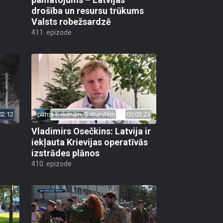
drošība un resursu trūkums
Valsts robežsardzē
411. epizode
02:12
pirms 6 dienām, 5 stundām
00:03:23
Vladimirs Osečkins: Latvija ir
iekļauta Krievijas operatīvās
izstrādes plānos
410. epizode