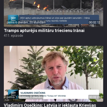
pirms 6 dienām, 20 stundām
00:02:12
Tramps apturējis militāru triecienu Irānai
411. epizode
pirms 1 nedēļas, 2 dienām
00:03:23
Vladimirs Osečkins: Latvija ir iekļauta Krievijas