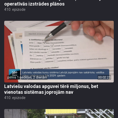
operatīvās izstrādes plānos
410. epizode
pirms 1 nedēļas, 2 dienām
00:02:21
Latviešu valodas apguvei tērē miljonus, bet
vienotas sistēmas joprojām nav
410. epizode