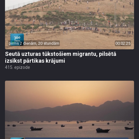
pirms 2 dienām, 20 stundām
00:02:25
Seutā uzturas tūkstošiem migrantu, pilsētā
izsīkst pārtikas krājumi
415. epizode