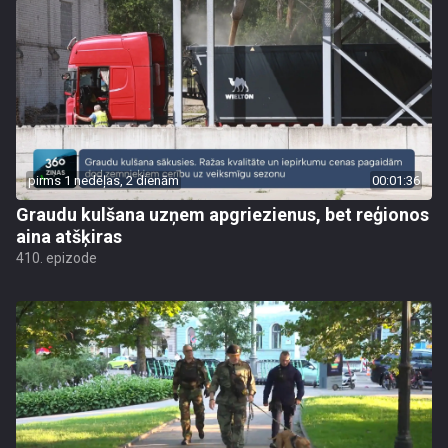
pirms 1 nedēļas, 2 dienām
00:01:36
Graudu kulšana uzņem apgriezienus, bet reģionos
aina atšķiras
410. epizode