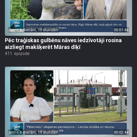
pirms 6 dienām, 19 stundām
00:01:44
Pēc traģiskas gulbēnu nāves iedzīvotāji rosina
aizliegt makšķerēt Māras dīķī
411. epizode
pirms 6 dienām, 19 stundām
00:02:44