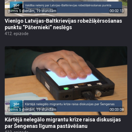
pirms 5 dienām, 19 stundām
00:02:13
Vienīgo Latvijas-Baltkrievijas robežšķērsošanas
punktu “Pāternieki” neslēgs
412. epizode
pirms 5 dienām, 19 stundām
00:03:08
Kārtējā nelegālo migrantu krīze raisa diskusijas
par Šengenas līguma pastāvēšanu