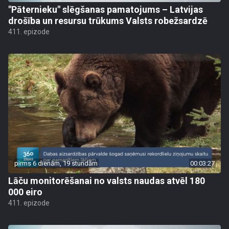
"Pāternieku" slēgšanas pamatojums – Latvijas
drošība un resursu trūkums Valsts robežsardzē
411. epizode
pirms 6 dienām, 19 stundām
00:03:27
Lāču monitorēšanai no valsts naudas atvēl 180
000 eiro
411. epizode