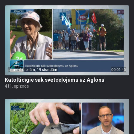
pirms 6 dienām, 19 stundām
00:01:45
Katoļticīgie sāk svētceļojumu uz Aglonu
411. epizode