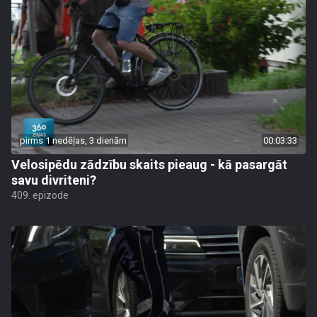
pirms 1 nedēļas, 3 dienām
00:03:33
Velosipēdu zādzību skaits pieaug - kā pasargāt
savu divriteni?
409. epizode