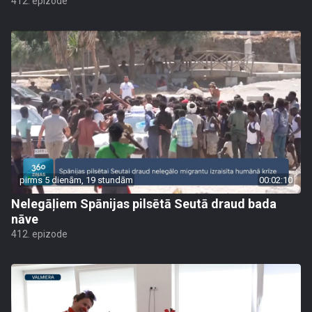
412. epizode
pirms 5 dienām, 19 stundām
00:02:10
Nelegāļiem Spānijas pilsētā Seutā draud bada
nāve
412. epizode