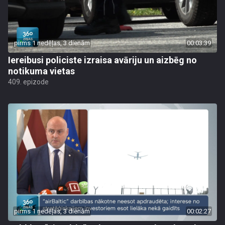
pirms 1 nedēļas, 3 dienām
00:03:39
Iereibusi policiste izraisa avāriju un aizbēg no
notikuma vietas
409. epizode
pirms 1 nedēļas, 3 dienām
00:02:27