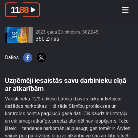
Uzņēmēji iesaistās savu darbinieku
cīņā ar atkarībām
2023. gada 29. oktobris, S02 E45
360 Ziņas
Dalies
Uzņēmēji iesaistās savu darbinieku cīņā
ar atkarībām
Vairāk nekā 12% cilvēku Latvijā dzīves laikā ir lietojuši
dažādas narkotikas – tā rāda Slimību profilakses un
kontroles centra pagājušā gada dati. Cik daudz ir lietotāju
un cik smagi atkarīgo, precīzi atbildēt nav iespējams. Taču
jāteic – tendence narkomānijai pieaugt, gan tomēr ir. Arvien
vairāk pēc palīdzības cīņā ar atkarību vēršas arī labi situēti