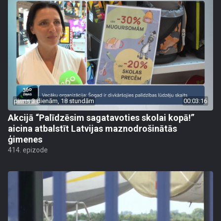
pirms 3 dienām, 18 stundām
00:03:16
Akcijā “Palīdzēsim sagatavoties skolai kopā!”
aicina atbalstīt Latvijas maznodrošinātās
ģimenes
414. epizode