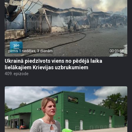
pirms 1 nedēļas, 3 dienām
00:01:58
Ukrainā piedzīvots viens no pēdējā laika
lielākajiem Krievijas uzbrukumiem
409. epizode