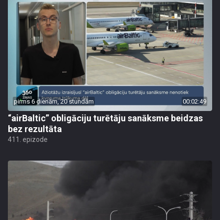
pirms 6 dienām, 20 stundām
00:02:49
“airBaltic” obligāciju turētāju sanāksme beidzas
bez rezultāta
411. epizode