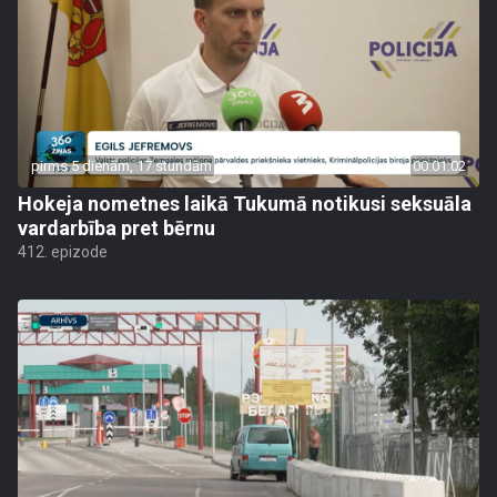
pirms 5 dienām, 17 stundām
00:01:02
Hokeja nometnes laikā Tukumā notikusi seksuāla
vardarbība pret bērnu
412. epizode