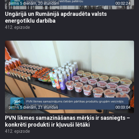
pirms 5 dienām, 20 stundām
00:02:24
Ungārijā un Rumānijā apdraudēta valsts
energotīklu darbība
412. epizode
pirms 5 dienām, 21 stundas
00:03:04
PVN likmes samazināšanas mērķis ir sasniegts –
konkrēti produkti ir kļuvuši lētāki
412. epizode