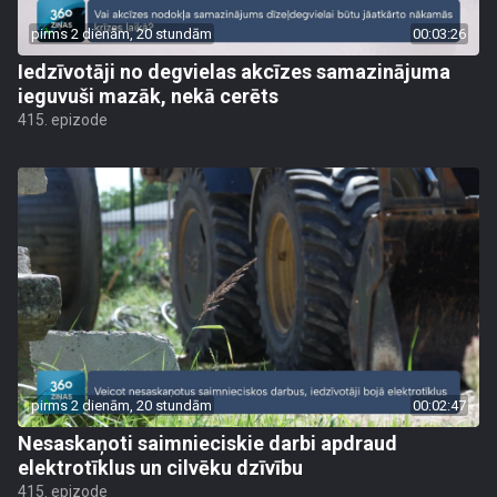
pirms 2 dienām, 20 stundām
00:03:26
Iedzīvotāji no degvielas akcīzes samazinājuma
ieguvuši mazāk, nekā cerēts
415. epizode
pirms 2 dienām, 20 stundām
00:02:47
Nesaskaņoti saimnieciskie darbi apdraud
elektrotīklus un cilvēku dzīvību
415. epizode