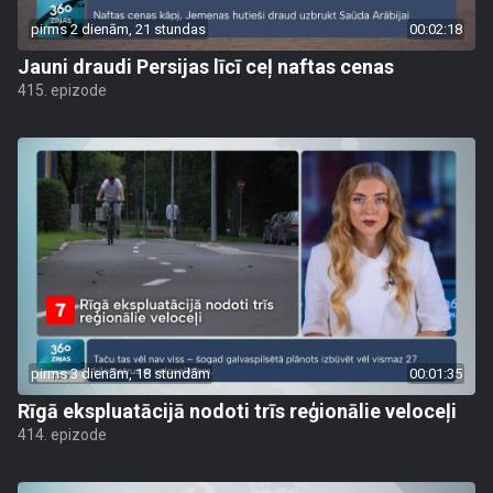
pirms 2 dienām, 21 stundas
00:02:18
Jauni draudi Persijas līcī ceļ naftas cenas
415. epizode
pirms 3 dienām, 18 stundām
00:01:35
Rīgā ekspluatācijā nodoti trīs reģionālie veloceļi
414. epizode