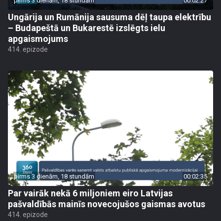
pirms 3 dienām, 18 stundām
00:02:27
Ungārija un Rumānija sausuma dēļ taupa elektrību
– Budapeštā un Bukarestē izslēgts ielu
apgaismojums
414. epizode
pirms 3 dienām, 18 stundām
00:02:35
Par vairāk nekā 6 miljoniem eiro Latvijas
pašvaldībās mainīs novecojušos gaismas avotus
414. epizode