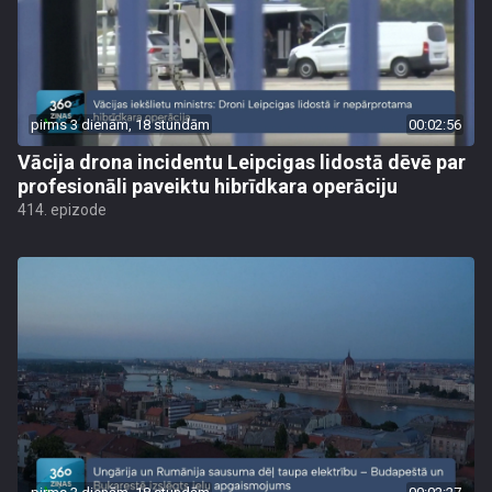
pirms 3 dienām, 18 stundām
00:02:56
Vācija drona incidentu Leipcigas lidostā dēvē par
profesionāli paveiktu hibrīdkara operāciju
414. epizode