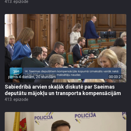
413. epizode
pirms 4 dienām, 20 stundām
00:03:21
Sabiedrībā arvien skaļāk diskutē par Saeimas
deputātu mājokļu un transporta kompensācijām
413. epizode