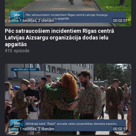
pirms 1 nedēļas, 2 dienām
00:02:01
Pēc satraucošiem incidentiem Rīgas centrā
Latvijas Aizsargu organizācija dodas ielu
apgaitās
410. epizode
pirms 1 nedēļas, 2 dienām
00:02:51