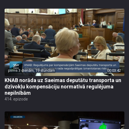
pirms 3 dienām, 19 stundām
00:03:42
KNAB norāda uz Saeimas deputātu transporta un
dzīvokļu kompensāciju normatīvā regulējuma
nepilnībām
414. epizode