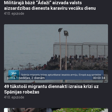
Militārajā bāzē “Ādaži” aizvada valsts
aizsardzības dienesta karavīru vecāku dienu
410. epizode
pirms 1 nedēļas, 2 dienām
00:03:34
49 tūkstoši migrantu diennaktī izraisa krīzi uz
Spānijas robežas
410. epizode