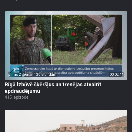
pirms 2 dienām, 20 stundām
00:02:11
Rīgā izbūvē šķēršļus un trenējas atvairīt
apdraudējumu
415. epizode