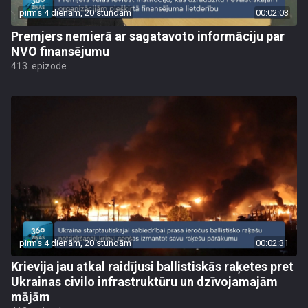
pirms 4 dienām, 20 stundām
00:02:03
Premjers nemierā ar sagatavoto informāciju par
NVO finansējumu
413. epizode
pirms 4 dienām, 20 stundām
00:02:31
Krievija jau atkal raidījusi ballistiskās raķetes pret
Ukrainas civilo infrastruktūru un dzīvojamajām
mājām