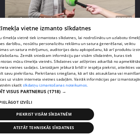
pirms 1 nedēļas, 3 dienām
00:05:05
 tīmekļa vietne izmanto sīkdatnes
Melleņu zelta drudzis: kas nosaka iepirkuma
cenu?
 tīmekļa vietnē tiek izmantotas sīkdatnes, lai nodrošinātu un uzlabotu tīmek
409. epizode
nes darbību., nosūtītu personalizētu reklāmu un satura ģenerēšanai, veiktu
āmas un satura mērījumus, auditorijas datu apkopošanu, kā arī produktu izst
zlabošanu. Zemāk sniedzam informāciju par visām sīkdatnēm, kuras tiek
ntotas mūsu tīmekļa vietnēs. Sīkdatnes var atšķirties atkarībā no apmeklētā
rneta vietnes sadaļas. Lietotājam jebkurā brīdī ir iespēja piekrist, atteikties va
īt savu piekrišanu. Piekrišanas sniegšana, kā arī tās atsaukšana vai mainīša
ecas uz visām interneta vietnes sadaļām. Vairāk informācijas par izmantotaj
atnēm skatīt
sīkdatņu izmantošanas noteikumos.
ĪT VISUS PARTNERUS
(1718) →
PIELĀGOT IZVĒLI
PIEKRIST VISĀM SĪKDATNĒM
pirms 1 nedēļas, 3 dienām
00:02:49
ATSTĀT TEHNISKĀS SĪKDATNES
Ogas un sēnes šogad dārgākas, bet uzpirkšanas