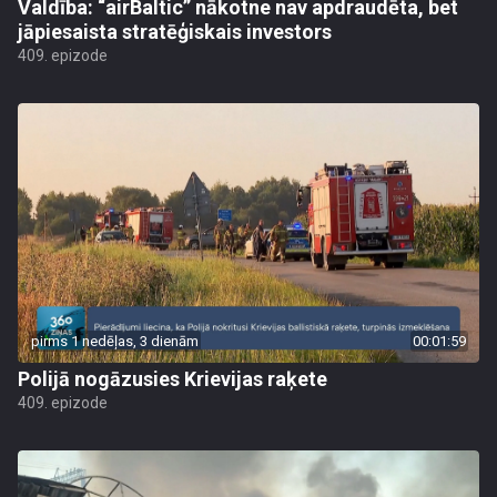
Valdība: “airBaltic” nākotne nav apdraudēta, bet
jāpiesaista stratēģiskais investors
409. epizode
pirms 1 nedēļas, 3 dienām
00:01:59
Polijā nogāzusies Krievijas raķete
409. epizode