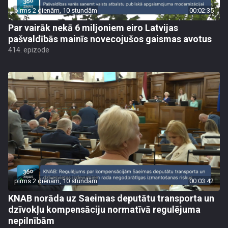
pirms 2 dienām, 10 stundām
00:02:35
Par vairāk nekā 6 miljoniem eiro Latvijas
pašvaldībās mainīs novecojušos gaismas avotus
414. epizode
pirms 2 dienām, 10 stundām
00:03:42
KNAB norāda uz Saeimas deputātu transporta un
dzīvokļu kompensāciju normatīvā regulējuma
nepilnībām