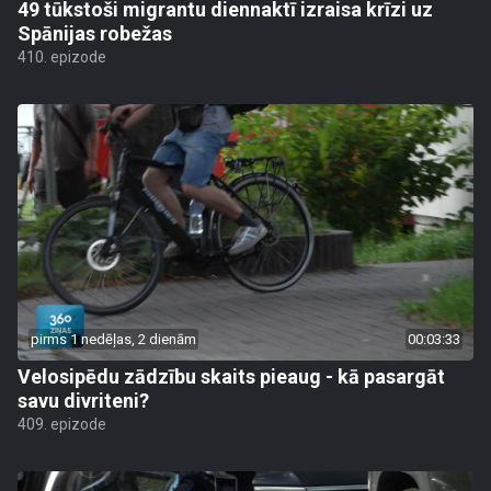
49 tūkstoši migrantu diennaktī izraisa krīzi uz
Spānijas robežas
410. epizode
pirms 1 nedēļas, 2 dienām
00:03:33
Velosipēdu zādzību skaits pieaug - kā pasargāt
savu divriteni?
409. epizode