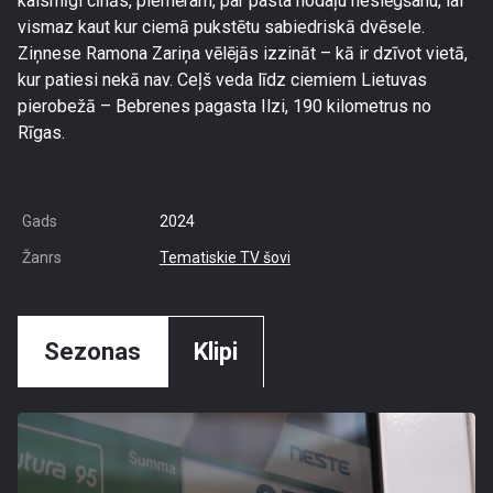
kaismīgi cīnās, piemēram, par pasta nodaļu neslēgšanu, lai
vismaz kaut kur ciemā pukstētu sabiedriskā dvēsele.
Ziņnese Ramona Zariņa vēlējās izzināt – kā ir dzīvot vietā,
kur patiesi nekā nav. Ceļš veda līdz ciemiem Lietuvas
pierobežā – Bebrenes pagasta Ilzi, 190 kilometrus no
Rīgas.
Gads
2024
Žanrs
Tematiskie TV šovi
Sezonas
Klipi