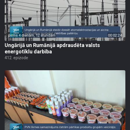
pirms 4 dienām, 12 stundām
00:02:24
Ungārijā un Rumānijā apdraudēta valsts
energotīklu darbība
412. epizode