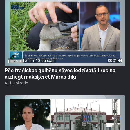
pirms 5 dienām, 10 stundām
00:01:44
Pēc traģiskas gulbēnu nāves iedzīvotāji rosina
aizliegt makšķerēt Māras dīķī
411. epizode