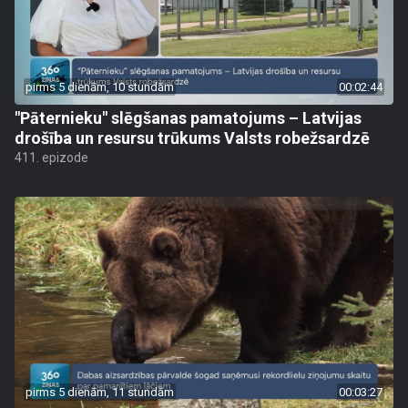
pirms 5 dienām, 10 stundām
00:02:44
"Pāternieku" slēgšanas pamatojums – Latvijas
drošība un resursu trūkums Valsts robežsardzē
411. epizode
pirms 5 dienām, 11 stundām
00:03:27