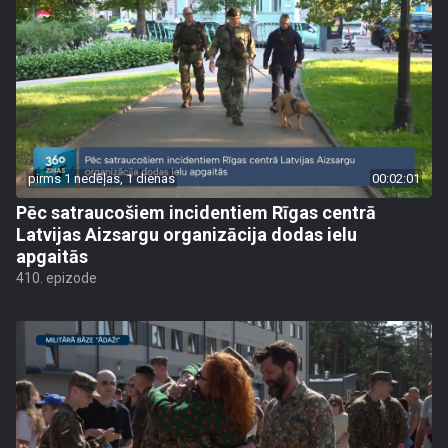
pirms 1 nedēļas, 1 dienas
00:02:01
Pēc satraucošiem incidentiem Rīgas centrā
Latvijas Aizsargu organizācija dodas ielu
apgaitās
410. epizode