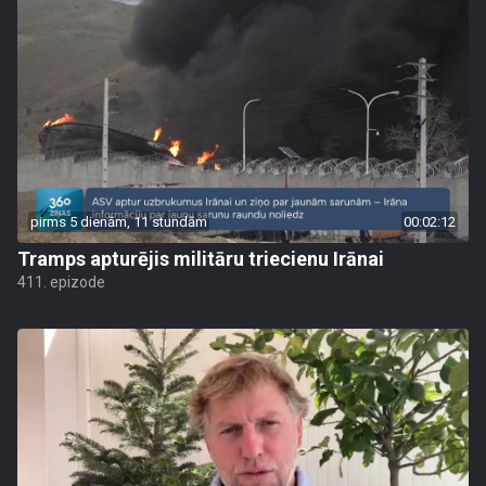
pirms 5 dienām, 11 stundām
00:02:12
Tramps apturējis militāru triecienu Irānai
411. epizode