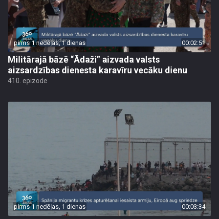
pirms 1 nedēļas, 1 dienas
00:02:51
Militārajā bāzē “Ādaži” aizvada valsts
aizsardzības dienesta karavīru vecāku dienu
410. epizode
pirms 1 nedēļas, 1 dienas
00:03:34