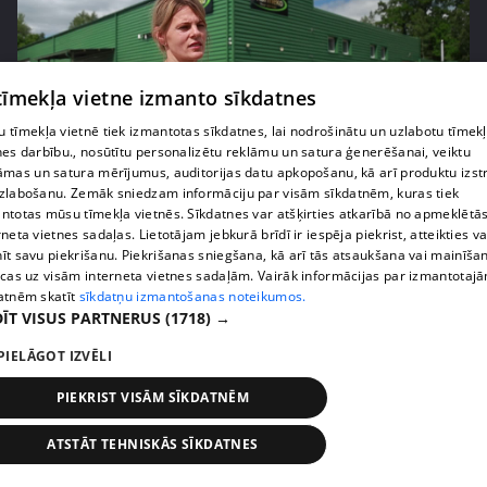
 tīmekļa vietne izmanto sīkdatnes
 tīmekļa vietnē tiek izmantotas sīkdatnes, lai nodrošinātu un uzlabotu tīmek
nes darbību., nosūtītu personalizētu reklāmu un satura ģenerēšanai, veiktu
āmas un satura mērījumus, auditorijas datu apkopošanu, kā arī produktu izst
pirms 1 nedēļas, 2 dienām
00:05:05
zlabošanu. Zemāk sniedzam informāciju par visām sīkdatnēm, kuras tiek
ntotas mūsu tīmekļa vietnēs. Sīkdatnes var atšķirties atkarībā no apmeklētā
Melleņu zelta drudzis: kas nosaka iepirkuma
rneta vietnes sadaļas. Lietotājam jebkurā brīdī ir iespēja piekrist, atteikties va
cenu?
īt savu piekrišanu. Piekrišanas sniegšana, kā arī tās atsaukšana vai mainīša
409. epizode
ecas uz visām interneta vietnes sadaļām. Vairāk informācijas par izmantotaj
atnēm skatīt
sīkdatņu izmantošanas noteikumos.
ĪT VISUS PARTNERUS
(1718) →
PIELĀGOT IZVĒLI
PIEKRIST VISĀM SĪKDATNĒM
ATSTĀT TEHNISKĀS SĪKDATNES