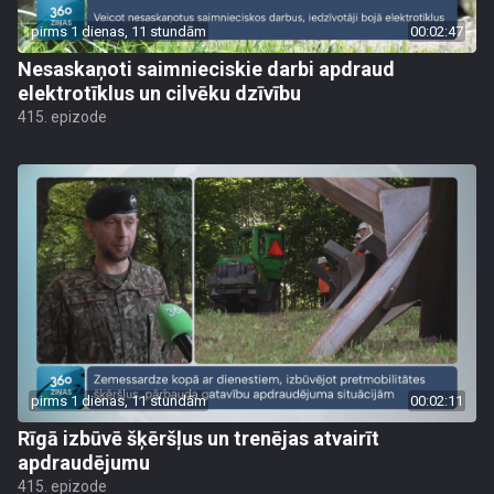
pirms 1 dienas, 11 stundām
00:02:47
Nesaskaņoti saimnieciskie darbi apdraud
elektrotīklus un cilvēku dzīvību
415. epizode
pirms 1 dienas, 11 stundām
00:02:11
Rīgā izbūvē šķēršļus un trenējas atvairīt
apdraudējumu
415. epizode