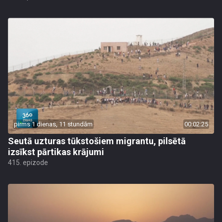
pirms 1 dienas, 11 stundām
00:02:25
Seutā uzturas tūkstošiem migrantu, pilsētā
izsīkst pārtikas krājumi
415. epizode