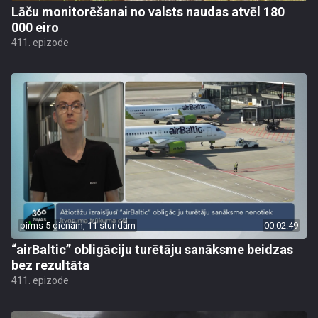
Lāču monitorēšanai no valsts naudas atvēl 180
000 eiro
411. epizode
pirms 5 dienām, 11 stundām
00:02:49
“airBaltic” obligāciju turētāju sanāksme beidzas
bez rezultāta
411. epizode