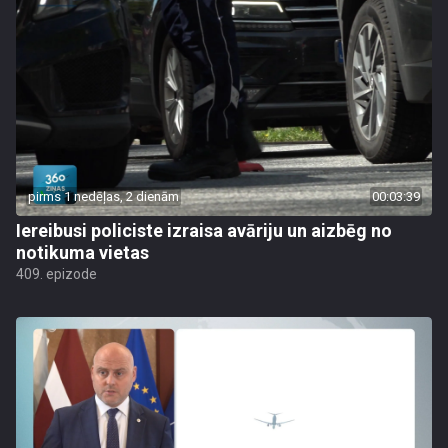
pirms 1 nedēļas, 2 dienām
00:03:39
Iereibusi policiste izraisa avāriju un aizbēg no
notikuma vietas
409. epizode