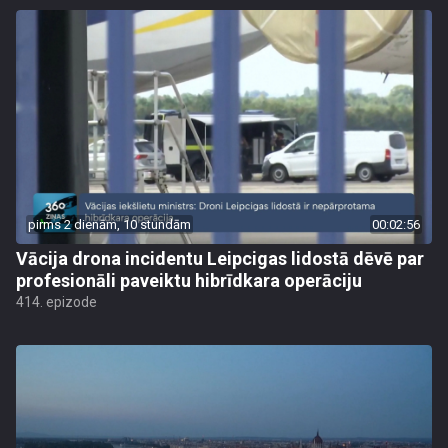
pirms 2 dienām, 10 stundām
00:02:56
Vācija drona incidentu Leipcigas lidostā dēvē par
profesionāli paveiktu hibrīdkara operāciju
414. epizode