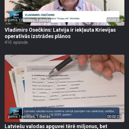
pirms 1 nedēļas, 1 dienas
00:03:23
Vladimirs Osečkins: Latvija ir iekļauta Krievijas
operatīvās izstrādes plānos
410. epizode
pirms 1 nedēļas, 1 dienas
00:02:21
Latviešu valodas apguvei tērē miljonus, bet