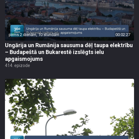
pirms 2 dienām, 10 stundām
00:02:27
Ungārija un Rumānija sausuma dēļ taupa elektrību
– Budapeštā un Bukarestē izslēgts ielu
apgaismojums
414. epizode