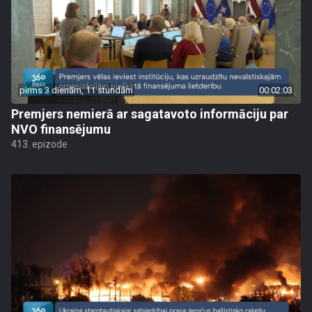
pirms 3 dienām, 11 stundām
00:02:03
Premjers nemierā ar sagatavoto informāciju par
NVO finansējumu
413. epizode