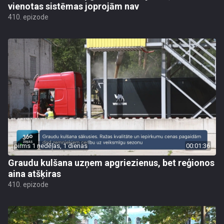
vienotas sistēmas joprojām nav
410. epizode
pirms 1 nedēļas, 1 dienas
00:01:36
Graudu kulšana uzņem apgriezienus, bet reģionos
aina atšķiras
410. epizode