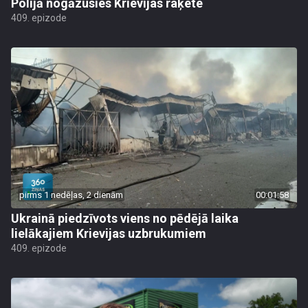
Polijā nogāzusies Krievijas raķete
409. epizode
pirms 1 nedēļas, 2 dienām
00:01:58
Ukrainā piedzīvots viens no pēdējā laika
lielākajiem Krievijas uzbrukumiem
409. epizode