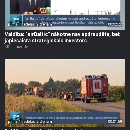
pirms 1 nedēļas, 2 dienām
00:02:27
Valdība: “airBaltic” nākotne nav apdraudēta, bet
jāpiesaista stratēģiskais investors
409. epizode
pirms 1 nedēļas, 2 dienām
00:01:59