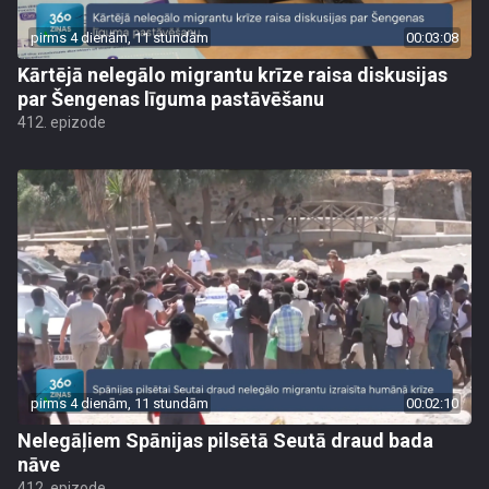
pirms 4 dienām, 11 stundām
00:03:08
Kārtējā nelegālo migrantu krīze raisa diskusijas
par Šengenas līguma pastāvēšanu
412. epizode
pirms 4 dienām, 11 stundām
00:02:10
Nelegāļiem Spānijas pilsētā Seutā draud bada
nāve
412. epizode