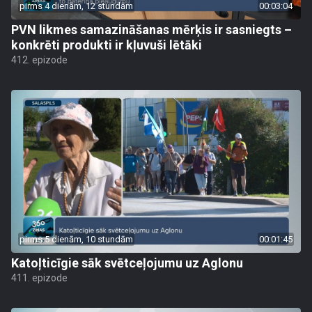
pirms 4 dienām, 12 stundām
00:03:04
PVN likmes samazināšanas mērķis ir sasniegts –
konkrēti produkti ir kļuvuši lētāki
412. epizode
pirms 5 dienām, 10 stundām
00:01:45
Katoļticīgie sāk svētceļojumu uz Aglonu
411. epizode