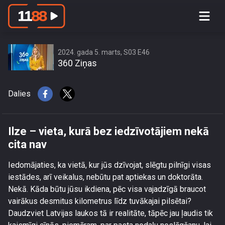
Ilze – vieta, kurā bez iedzīvotājiem
nekā cita nav
2024. gada 5. marts, S03 E46
360 Ziņas
Dalies
Ilze – vieta, kurā bez iedzīvotājiem nekā
cita nav
Iedomājaties, ka vietā, kur jūs dzīvojat, slēgtu pilnīgi visas
iestādes, arī veikalus, nebūtu pat aptiekas un doktorāta.
Nekā. Kāda būtu jūsu ikdiena, pēc visa vajadzīgā braucot
vairākus desmitus kilometrus līdz tuvākajai pilsētai?
Daudzviet Latvijas laukos tā ir realitāte, tāpēc jau ļaudis tik