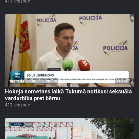
413. epizode
pirms 4 dienām, 9 stundām
00:01:02
Hokeja nometnes laikā Tukumā notikusi seksuāla
vardarbība pret bērnu
412. epizode