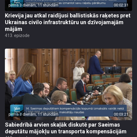
pirms 3 dienām, 11 stundām
00:02:31
Krievija jau atkal raidījusi ballistiskās raķetes pret
Ukrainas civilo infrastruktūru un dzīvojamajām
mājām
413. epizode
pirms 3 dienām, 11 stundām
00:03:21
Sabiedrībā arvien skaļāk diskutē par Saeimas
deputātu mājokļu un transporta kompensācijām