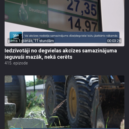
pirms 1 dienas, 11 stundām
00:03:26
Iedzīvotāji no degvielas akcīzes samazinājuma
ieguvuši mazāk, nekā cerēts
415. epizode