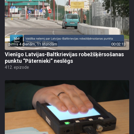
pirms 4 dienām, 11 stundām
00:02:13
Vienīgo Latvijas-Baltkrievijas robežšķērsošanas
punktu “Pāternieki” neslēgs
412. epizode