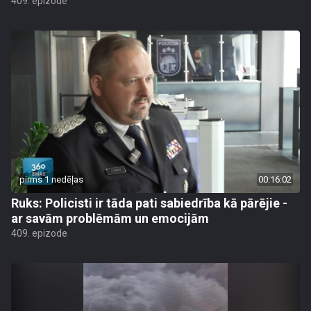
409. epizode
pirms 1 nedēļas
00:16:02
Ruks: Policisti ir tāda pati sabiedrība kā pārējie -
ar savām problēmām un emocijām
409. epizode