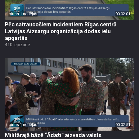
pirms 1 nedēļas
00:02:01
Pēc satraucošiem incidentiem Rīgas centrā
Latvijas Aizsargu organizācija dodas ielu
apgaitās
410. epizode
pirms 1 nedēļas
00:02:51
Militārajā bāzē “Ādaži” aizvada valsts