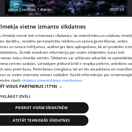
pirms 1 nedēļas, 1 dienas
00:01:29
Francijā fiksē jaunu dabas parādību -
 tīmekļa vietne izmanto sīkdatnes
pirokumolonimbu jeb uguns mākoni
408. epizode
 tīmekļa vietnē tiek izmantotas sīkdatnes, lai nodrošinātu un uzlabotu tīmek
nes darbību., nosūtītu personalizētu reklāmu un satura ģenerēšanai, veiktu
āmas un satura mērījumus, auditorijas datu apkopošanu, kā arī produktu izst
zlabošanu. Zemāk sniedzam informāciju par visām sīkdatnēm, kuras tiek
ntotas mūsu tīmekļa vietnēs. Sīkdatnes var atšķirties atkarībā no apmeklētā
rneta vietnes sadaļas. Lietotājam jebkurā brīdī ir iespēja piekrist, atteikties va
īt savu piekrišanu. Piekrišanas sniegšana, kā arī tās atsaukšana vai mainīša
ecas uz visām interneta vietnes sadaļām. Vairāk informācijas par izmantotaj
atnēm skatīt
sīkdatņu izmantošanas noteikumos.
ĪT VISUS PARTNERUS
(1718) →
PIELĀGOT IZVĒLI
PIEKRIST VISĀM SĪKDATNĒM
pirms 1 nedēļas, 1 dienas
00:03:37
Pārtiku pērkam vairāk, bet vai “zemo cenu grozs”
ATSTĀT TEHNISKĀS SĪKDATNES
tiešām samazina kopējo čeku?
408. epizode