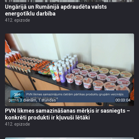
Ungārijā un Rumānijā apdraudēta valsts
energotīklu darbība
412. epizode
pirms 3 dienām, 1 stundas
00:03:04
PVN likmes samazināšanas mērķis ir sasniegts –
konkrēti produkti ir kļuvuši lētāki
412. epizode