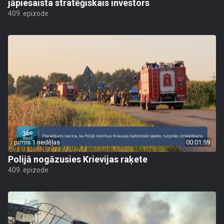
jāpiesaista stratēģiskais investors
409. epizode
pirms 1 nedēļas
00:01:59
Polijā nogāzusies Krievijas raķete
409. epizode