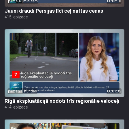
pirms 43 minūtēm
00:02:18
Jauni draudi Persijas līcī ceļ naftas cenas
415. epizode
pirms 21 stundas
00:01:35
Rīgā ekspluatācijā nodoti trīs reģionālie veloceļi
414. epizode