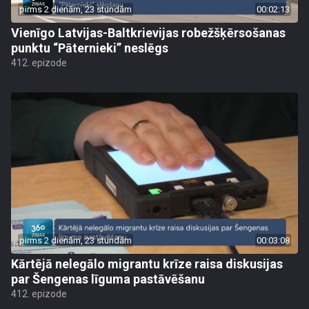
pirms 2 dienām, 23 stundām
00:02:13
Vienīgo Latvijas-Baltkrievijas robežšķērsošanas
punktu “Pāternieki” neslēgs
412. epizode
pirms 2 dienām, 23 stundām
00:03:08
Kārtējā nelegālo migrantu krīze raisa diskusijas
par Šengenas līguma pastāvēšanu
412. epizode