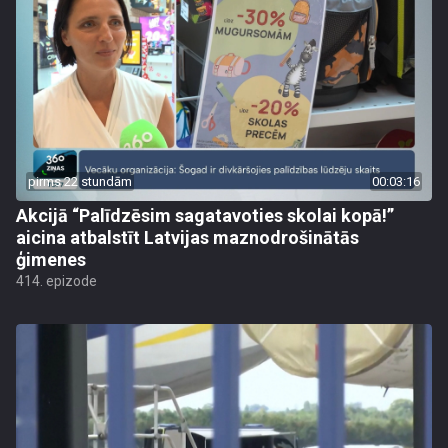
pirms 22 stundām
00:03:16
Akcijā “Palīdzēsim sagatavoties skolai kopā!”
aicina atbalstīt Latvijas maznodrošinātās
ģimenes
414. epizode