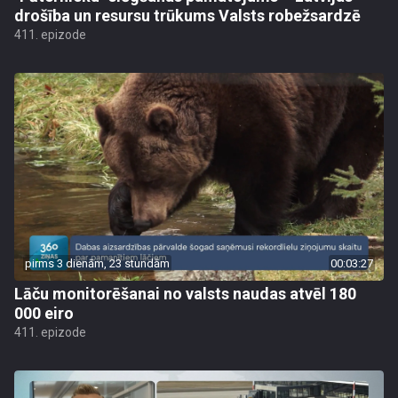
drošība un resursu trūkums Valsts robežsardzē
411. epizode
pirms 3 dienām, 23 stundām
00:03:27
Lāču monitorēšanai no valsts naudas atvēl 180
000 eiro
411. epizode