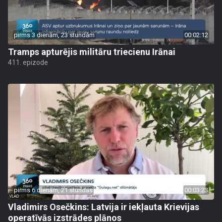
pirms 3 dienām, 23 stundām
00:02:12
Tramps apturējis militāru triecienu Irānai
411. epizode
pirms 6 dienām, 21 stundas
00:03:23
Vladimirs Osečkins: Latvija ir iekļauta Krievijas
operatīvās izstrādes plānos