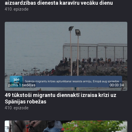
aizsardzības dienesta karavīru vecāku dienu
410. epizode
pirms 1 nedēļas
00:03:34
49 tūkstoši migrantu diennaktī izraisa krīzi uz
Spānijas robežas
410. epizode