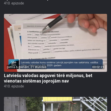
410. epizode
pirms 6 dienām, 21 stundas
00:02:21
Latviešu valodas apguvei tērē miljonus, bet
vienotas sistēmas joprojām nav
410. epizode