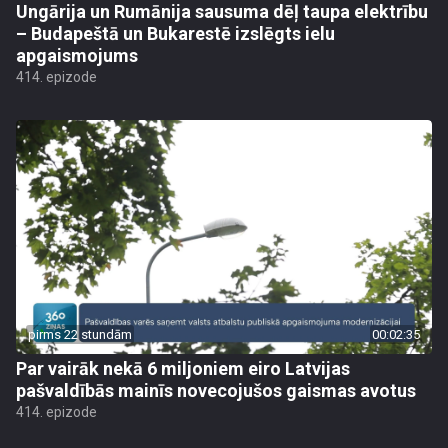
Ungārija un Rumānija sausuma dēļ taupa elektrību
– Budapeštā un Bukarestē izslēgts ielu
apgaismojums
414. epizode
pirms 22 stundām
00:02:35
Par vairāk nekā 6 miljoniem eiro Latvijas
pašvaldībās mainīs novecojušos gaismas avotus
414. epizode