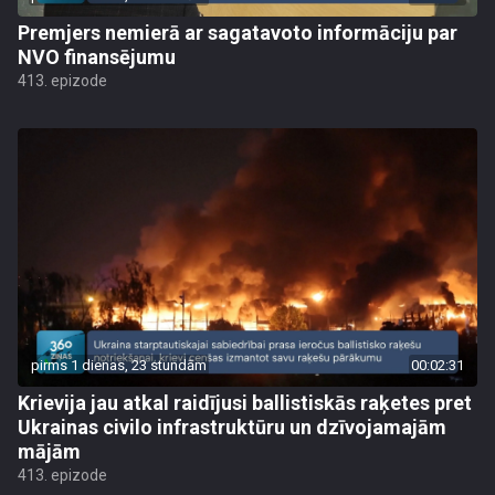
Premjers nemierā ar sagatavoto informāciju par
NVO finansējumu
413. epizode
pirms 1 dienas, 23 stundām
00:02:31
Krievija jau atkal raidījusi ballistiskās raķetes pret
Ukrainas civilo infrastruktūru un dzīvojamajām
mājām
413. epizode