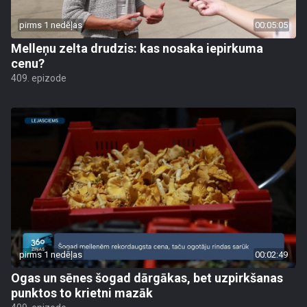
pirms 1 nedēļas
00:05:05
Melleņu zelta drudzis: kas nosaka iepirkuma
cenu?
409. epizode
pirms 1 nedēļas
00:02:49
Ogas un sēnes šogad dārgākas, bet uzpirkšanas
punktos to krietni mazāk