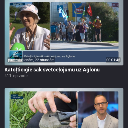
pirms 3 dienām, 22 stundām
00:01:45
Katoļticīgie sāk svētceļojumu uz Aglonu
411. epizode