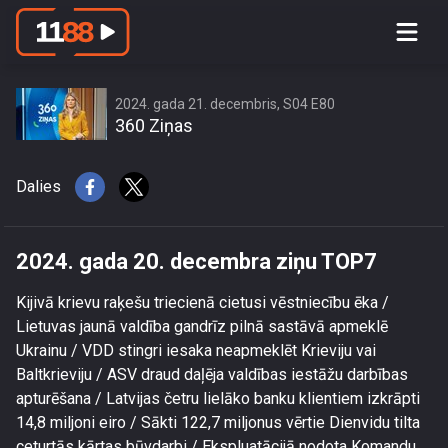
2024. gada 20. decembra ziņu TOP7
2024. gada 21. decembris, S04 E80
360 Ziņas
Dalies
2024. gada 20. decembra ziņu TOP7
Kijivā krievu raķešu triecienā cietusi vēstniecību ēka /
Lietuvas jaunā valdība gandrīz pilnā sastāvā apmeklē
Ukrainu / VDD stingri iesaka neapmeklēt Krieviju vai
Baltkrieviju / ASV draud daļēja valdības iestāžu darbības
apturēšana / Latvijas četru lielāko banku klientiem izkrāpti
14,8 miljoni eiro / Sākti 122,7 miljonus vērtie Dienvidu tilta
ceturtās kārtas būvdarbi / Ekspluatācijā nodota Komandu