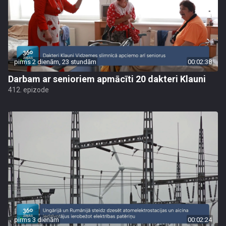
pirms 2 dienām, 23 stundām
00:02:38
Darbam ar senioriem apmācīti 20 dakteri Klauni
412. epizode
pirms 3 dienām
00:02:24