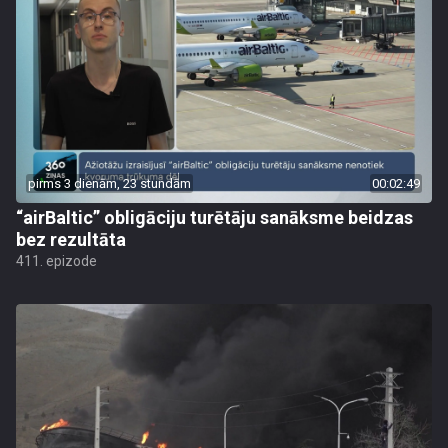
pirms 3 dienām, 23 stundām
00:02:49
“airBaltic” obligāciju turētāju sanāksme beidzas
bez rezultāta
411. epizode