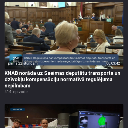
pirms 22 stundām
00:03:42
KNAB norāda uz Saeimas deputātu transporta un
dzīvokļu kompensāciju normatīvā regulējuma
nepilnībām
414. epizode