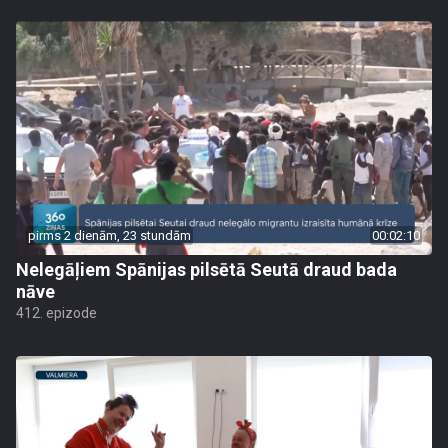
pirms 2 dienām, 23 stundām
00:02:10
Nelegāļiem Spānijas pilsētā Seutā draud bada
nāve
412. epizode