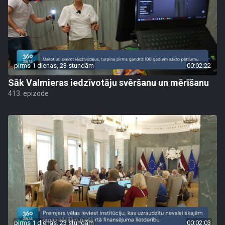
pirms 1 dienas, 23 stundām
00:02:22
Sāk Valmieras iedzīvotāju svēršanu un mērīšanu
413. epizode
pirms 1 dienas, 23 stundām
00:02:03