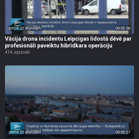
pirms 22 stundām
00:02:56
Vācija drona incidentu Leipcigas lidostā dēvē par
profesionāli paveiktu hibrīdkara operāciju
414. epizode
pirms 22 stundām
00:02:27