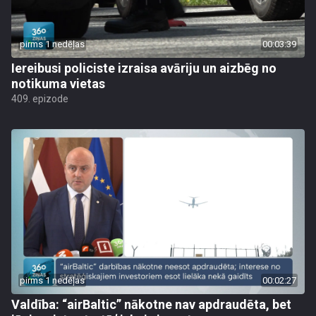
pirms 1 nedēļas
00:03:39
Iereibusi policiste izraisa avāriju un aizbēg no
notikuma vietas
409. epizode
pirms 1 nedēļas
00:02:27
Valdība: “airBaltic” nākotne nav apdraudēta, bet