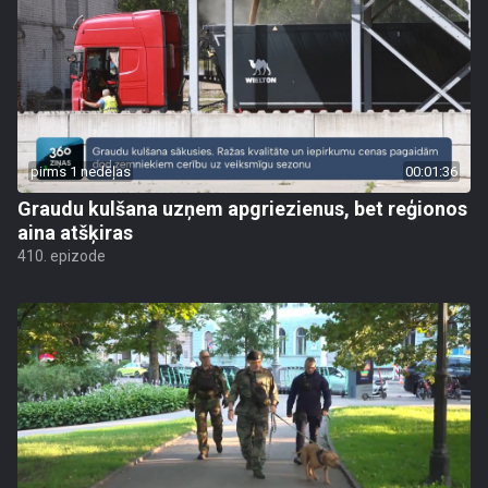
pirms 1 nedēļas
00:01:36
Graudu kulšana uzņem apgriezienus, bet reģionos
aina atšķiras
410. epizode