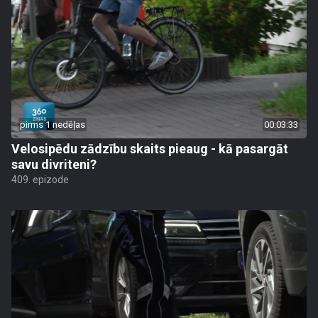
pirms 1 nedēļas
00:03:33
Velosipēdu zādzību skaits pieaug - kā pasargāt
savu divriteni?
409. epizode