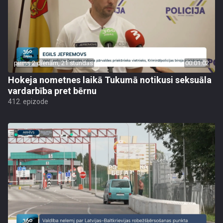
pirms 2 dienām, 21 stundas
00:01:02
Hokeja nometnes laikā Tukumā notikusi seksuāla
vardarbība pret bērnu
412. epizode