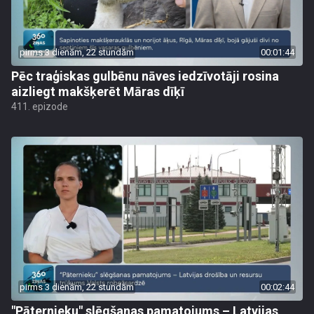
pirms 3 dienām, 22 stundām
00:01:44
Pēc traģiskas gulbēnu nāves iedzīvotāji rosina
aizliegt makšķerēt Māras dīķī
411. epizode
pirms 3 dienām, 22 stundām
00:02:44
"Pāternieku" slēgšanas pamatojums – Latvijas