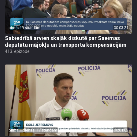
pirms 19 stundām
00:03:21
Sabiedrībā arvien skaļāk diskutē par Saeimas
deputātu mājokļu un transporta kompensācijām
413. epizode
pirms 1 dienas, 17 stundām
00:01:02