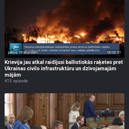
pirms 19 stundām
00:02:31
Krievija jau atkal raidījusi ballistiskās raķetes pret
Ukrainas civilo infrastruktūru un dzīvojamajām
mājām
413. epizode