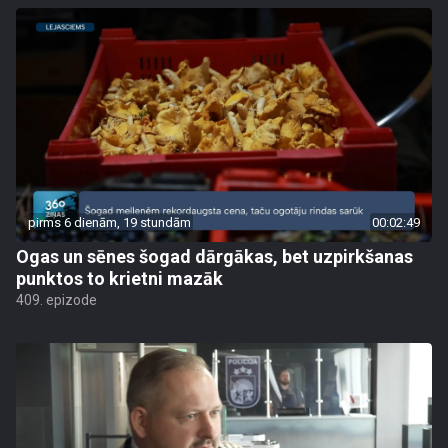
pirms 6 dienām, 19 stundām
00:02:49
Ogas un sēnes šogad dārgākas, bet uzpirkšanas
punktos to krietni mazāk
409. epizode