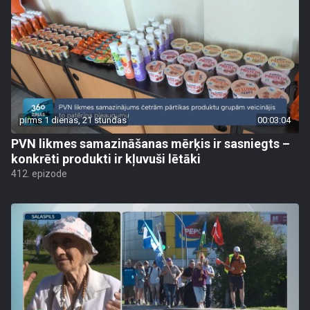
pirms 1 dienas, 21 stundas
00:03:04
PVN likmes samazināšanas mērķis ir sasniegts –
konkrēti produkti ir kļuvuši lētāki
412. epizode