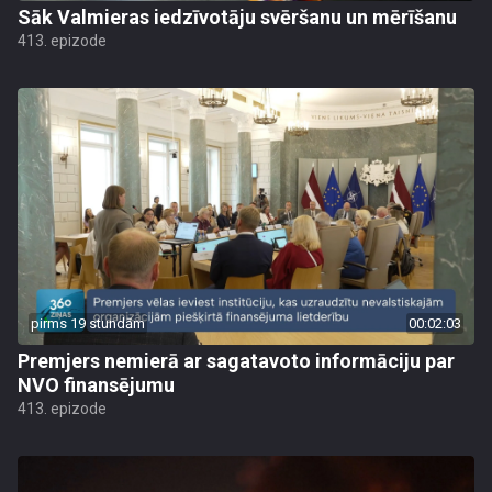
Sāk Valmieras iedzīvotāju svēršanu un mērīšanu
413. epizode
pirms 19 stundām
00:02:03
Premjers nemierā ar sagatavoto informāciju par
NVO finansējumu
413. epizode