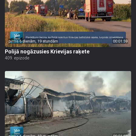
pirms 6 dienām, 19 stundām
00:01:59
Polijā nogāzusies Krievijas raķete
409. epizode