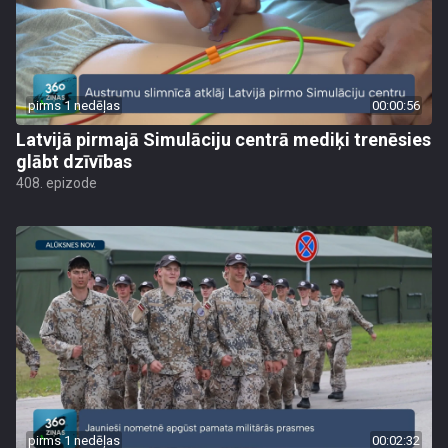
pirms 1 nedēļas
00:00:56
Latvijā pirmajā Simulāciju centrā mediķi trenēsies
glābt dzīvības
408. epizode
pirms 1 nedēļas
00:02:32