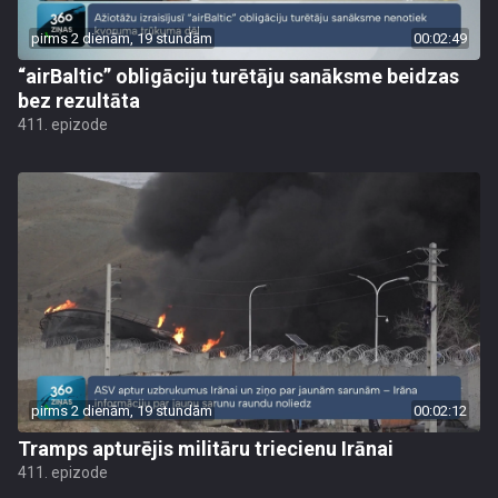
pirms 2 dienām, 19 stundām
00:02:49
“airBaltic” obligāciju turētāju sanāksme beidzas
bez rezultāta
411. epizode
pirms 2 dienām, 19 stundām
00:02:12
Tramps apturējis militāru triecienu Irānai
411. epizode