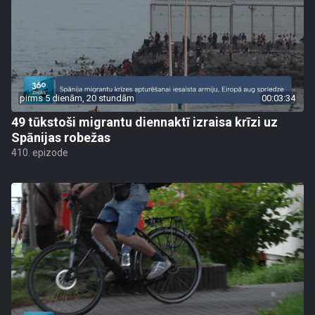
pirms 5 dienām, 20 stundām
00:03:34
49 tūkstoši migrantu diennaktī izraisa krīzi uz
Spānijas robežas
410. epizode