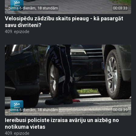
pirms 6 dienām, 18 stundām
00:03:33
Velosipēdu zādzību skaits pieaug - kā pasargāt
savu divriteni?
409. epizode
pirms 6 dienām, 18 stundām
00:03:39
Iereibusi policiste izraisa avāriju un aizbēg no
notikuma vietas
409. epizode