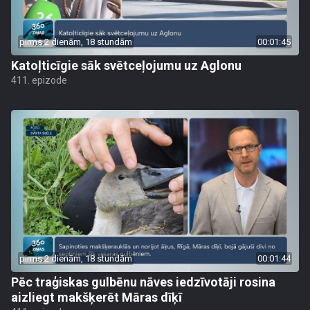
pirms 2 dienām, 18 stundām
00:01:45
Katoļticīgie sāk svētceļojumu uz Aglonu
411. epizode
pirms 2 dienām, 18 stundām
00:01:44
Pēc traģiskas gulbēnu nāves iedzīvotāji rosina
aizliegt makšķerēt Māras dīķī