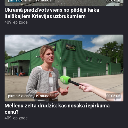
pirms 6 dienām, 19 stundām
00:01:58
Ukrainā piedzīvots viens no pēdējā laika
lielākajiem Krievijas uzbrukumiem
409. epizode
pirms 6 dienām, 19 stundām
00:05:05
Melleņu zelta drudzis: kas nosaka iepirkuma
cenu?
409. epizode