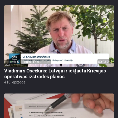
pirms 5 dienām, 17 stundām
00:03:23
Vladimirs Osečkins: Latvija ir iekļauta Krievijas
operatīvās izstrādes plānos
410. epizode