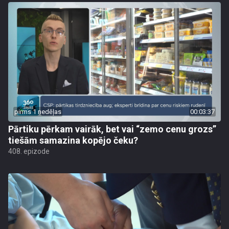
pirms 1 nedēļas
00:03:37
Pārtiku pērkam vairāk, bet vai “zemo cenu grozs”
tiešām samazina kopējo čeku?
408. epizode