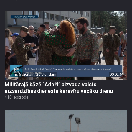
pirms 5 dienām, 20 stundām
00:02:51
Militārajā bāzē “Ādaži” aizvada valsts
aizsardzības dienesta karavīru vecāku dienu
410. epizode