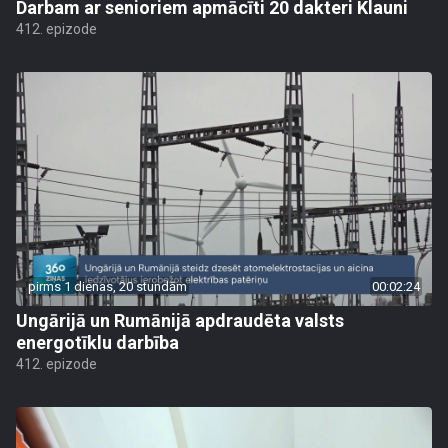
Darbam ar senioriem apmācīti 20 dakteri Klauni
412. epizode
pirms 1 dienas, 20 stundām
00:02:24
Ungārijā un Rumānijā apdraudēta valsts
energotīklu darbība
412. epizode