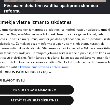
Pēc asām debatēm valdība apstiprina slimnīcu
reformu
407. epizode
 tīmekļa vietne izmanto sīkdatnes
 tīmekļa vietnē tiek izmantotas sīkdatnes, lai nodrošinātu un uzlabotu tīmek
nes darbību., nosūtītu personalizētu reklāmu un satura ģenerēšanai, veiktu
āmas un satura mērījumus, auditorijas datu apkopošanu, kā arī produktu izst
zlabošanu. Zemāk sniedzam informāciju par visām sīkdatnēm, kuras tiek
ntotas mūsu tīmekļa vietnēs. Sīkdatnes var atšķirties atkarībā no apmeklētā
rneta vietnes sadaļas. Lietotājam jebkurā brīdī ir iespēja piekrist, atteikties va
īt savu piekrišanu. Piekrišanas sniegšana, kā arī tās atsaukšana vai mainīša
ecas uz visām interneta vietnes sadaļām. Vairāk informācijas par izmantotaj
atnēm skatīt
sīkdatņu izmantošanas noteikumos.
ĪT VISUS PARTNERUS
(1718) →
pirms 1 nedēļas, 1 dienas
00:02:47
PIELĀGOT IZVĒLI
Barkavā sākas kapelmeistaru mācības, lai nodotu
PIEKRIST VISĀM SĪKDATNĒM
tautas muzicēšanas prasmes nākamajām
paaudzēm
ATSTĀT TEHNISKĀS SĪKDATNES
407. epizode