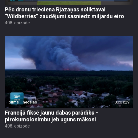
Pēc dronu trieciena Rjazaņas noliktavai
“Wildberries” zaudējumi sasniedz miljardu eiro
408. epizode
pirms 1 nedēļas
00:01:29
Francijā fiksē jaunu dabas parādību -
pirokumolonimbu jeb uguns mākoni
408. epizode