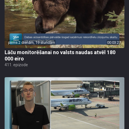
pirms 2 dienām, 19 stundām
00:03:27
Lāču monitorēšanai no valsts naudas atvēl 180
000 eiro
411. epizode