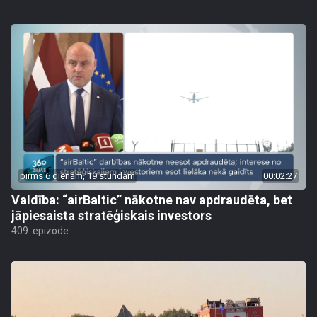
pirms 6 dienām, 19 stundām
00:02:27
Valdība: “airBaltic” nākotne nav apdraudēta, bet
jāpiesaista stratēģiskais investors
409. epizode