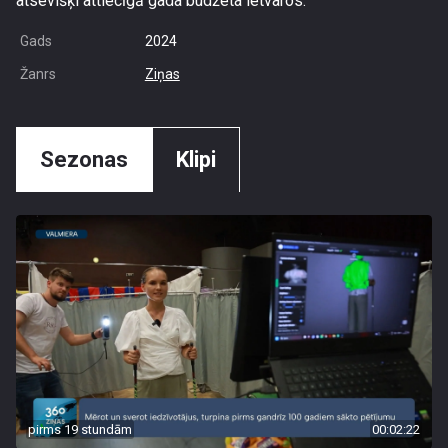
atsevišķi attiecīgā gada budžeta ietvaros.
Gads
2024
Žanrs
Ziņas
Sezonas
Klipi
pirms 19 stundām
00:02:22