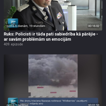
pirms 6 dienām, 19 stundām
00:16:02
Ruks: Policisti ir tāda pati sabiedrība kā pārējie -
ar savām problēmām un emocijām
409. epizode
pirms 1 nedēļas
00:01:53