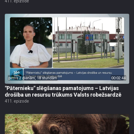
411. epizode
pirms 2 dienām, 18 stundām
00:02:44
"Pāternieku" slēgšanas pamatojums – Latvijas
drošība un resursu trūkums Valsts robežsardzē
411. epizode