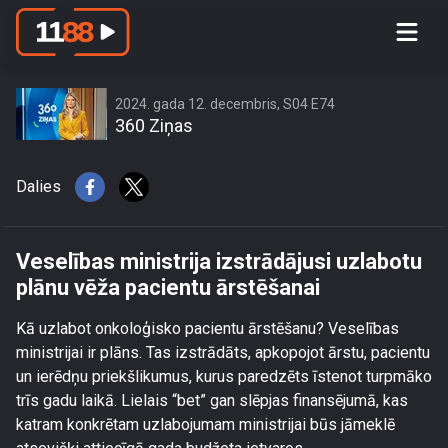
Veselības ministrija izstrādājusi
uzlabotu plānu vēža pacientu
ārstēšanai
2024. gada 12. decembris, S04 E74
360 Ziņas
Dalies
Veselības ministrija izstrādājusi uzlabotu
plānu vēža pacientu ārstēšanai
Kā uzlabot onkoloģisko pacientu ārstēšanu? Veselības
ministrijai ir plāns. Tas izstrādāts, apkopojot ārstu, pacientu
un ierēdņu priekšlikumus, kurus paredzēts īstenot turpmāko
trīs gadu laikā. Lielais “bet” gan slēpjas finansējumā, kas
katram konkrētam uzlabojumam ministrijai būs jāmeklē