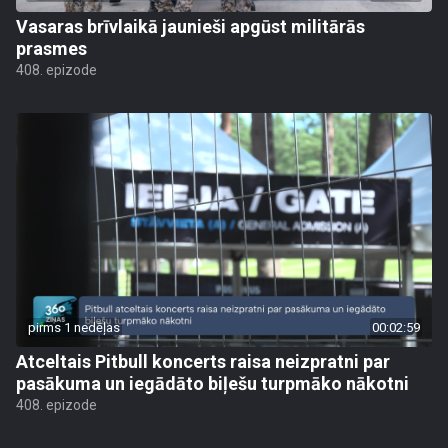
Vasaras brīvlaikā jaunieši apgūst militārās
prasmes
408. epizode
pirms 1 nedēļas
00:02:59
Atceltais Pitbull koncerts raisa neizpratni par
pasākuma un iegādāto biļešu turpmāko nākotni
408. epizode