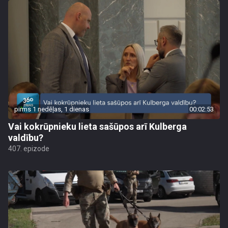
pirms 1 nedēļas, 1 dienas
00:02:53
Vai kokrūpnieku lieta sašūpos arī Kulberga
valdību?
407. epizode