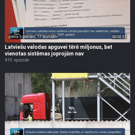
pirms 5 dienām, 17 stundām
00:02:21
Latviešu valodas apguvei tērē miljonus, bet
vienotas sistēmas joprojām nav
410. epizode