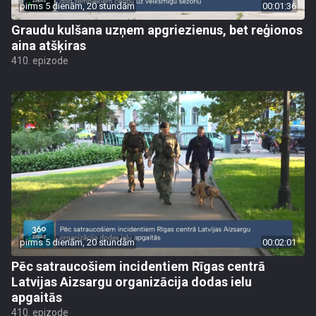
pirms 5 dienām, 20 stundām
00:01:36
Graudu kulšana uzņem apgriezienus, bet reģionos
aina atšķiras
410. epizode
pirms 5 dienām, 20 stundām
00:02:01
Pēc satraucošiem incidentiem Rīgas centrā
Latvijas Aizsargu organizācija dodas ielu
apgaitās
410. epizode