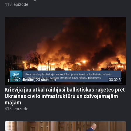
413. epizode
pirms 2 dienām, 23 stundām
00:02:31
Krievija jau atkal raidījusi ballistiskās raķetes pret
Ukrainas civilo infrastruktūru un dzīvojamajām
mājām
413. epizode