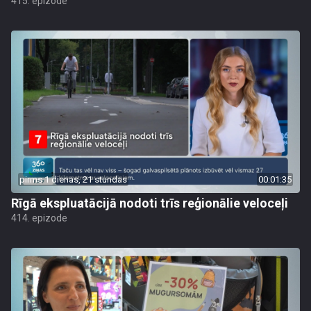
415. epizode
pirms 1 dienas, 21 stundas
00:01:35
Rīgā ekspluatācijā nodoti trīs reģionālie veloceļi
414. epizode