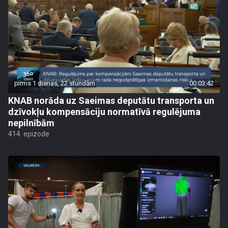
pirms 1 dienas, 22 stundām
00:03:42
KNAB norāda uz Saeimas deputātu transporta un
dzīvokļu kompensāciju normatīvā regulējuma
nepilnībām
414. epizode