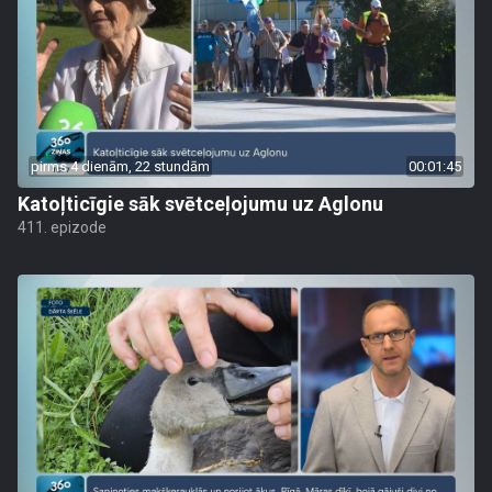
pirms 4 dienām, 22 stundām
00:01:45
Katoļticīgie sāk svētceļojumu uz Aglonu
411. epizode