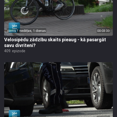
pirms 1 nedēļas, 1 dienas
00:03:33
Velosipēdu zādzību skaits pieaug - kā pasargāt
savu divriteni?
409. epizode