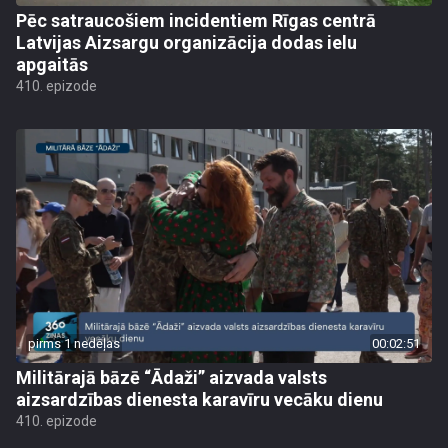
Pēc satraucošiem incidentiem Rīgas centrā
Latvijas Aizsargu organizācija dodas ielu
apgaitās
410. epizode
pirms 1 nedēļas
00:02:51
Militārajā bāzē “Ādaži” aizvada valsts
aizsardzības dienesta karavīru vecāku dienu
410. epizode