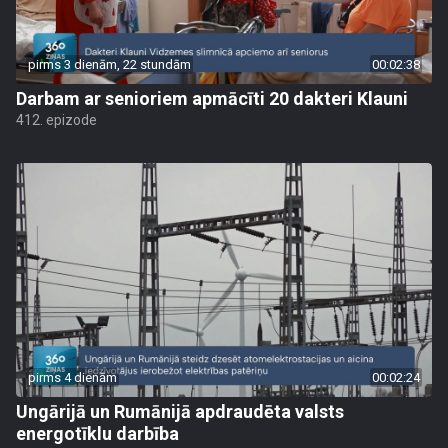
pirms 3 dienām, 22 stundām
00:02:38
Darbam ar senioriem apmācīti 20 dakteri Klauni
412. epizode
pirms 4 dienām
00:02:24
Ungārijā un Rumānijā apdraudēta valsts
energotīklu darbība