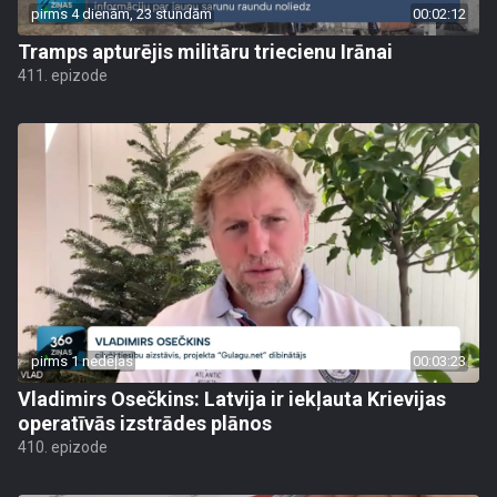
pirms 4 dienām, 23 stundām
00:02:12
Tramps apturējis militāru triecienu Irānai
411. epizode
pirms 1 nedēļas
00:03:23
Vladimirs Osečkins: Latvija ir iekļauta Krievijas
operatīvās izstrādes plānos
410. epizode