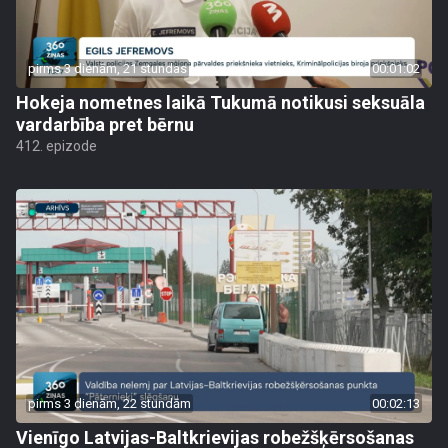
pirms 3 dienām, 21 stundas
00:01:02
Hokeja nometnes laikā Tukumā notikusi seksuāla
vardarbība pret bērnu
412. epizode
pirms 3 dienām, 22 stundām
00:02:13
Vienīgo Latvijas-Baltkrievijas robežšķērsošanas