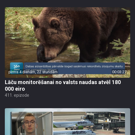
pirms 4 dienām, 22 stundām
00:03:27
Lāču monitorēšanai no valsts naudas atvēl 180
000 eiro
411. epizode