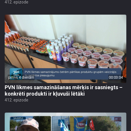
412. epizode
pirms 4 dienām
00:03:04
PVN likmes samazināšanas mērķis ir sasniegts –
konkrēti produkti ir kļuvuši lētāki
412. epizode