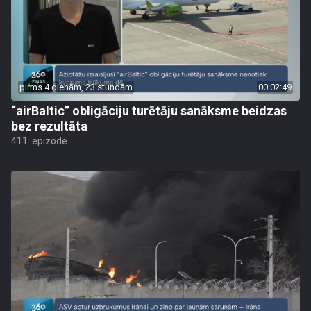
pirms 4 dienām, 23 stundām
00:02:49
“airBaltic” obligāciju turētāju sanāksme beidzas
bez rezultāta
411. epizode