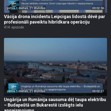
pirms 1 dienas, 21 stundas
00:02:56
Vācija drona incidentu Leipcigas lidostā dēvē par
profesionāli paveiktu hibrīdkara operāciju
414. epizode
pirms 1 dienas, 21 stundas
00:02:27
Ungārija un Rumānija sausuma dēļ taupa elektrību
– Budapeštā un Bukarestē izslēgts ielu
apgaismojums