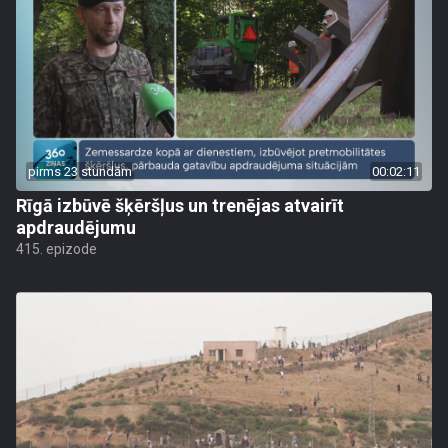
pirms 23 stundām
00:02:11
Rīgā izbūvē šķēršļus un trenējas atvairīt
apdraudējumu
415. epizode