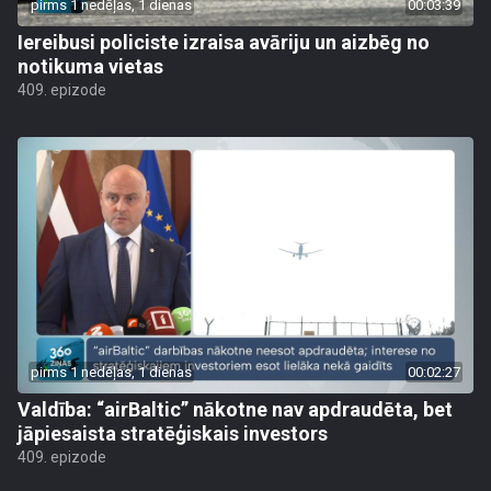
pirms 1 nedēļas, 1 dienas
00:03:39
Iereibusi policiste izraisa avāriju un aizbēg no
notikuma vietas
409. epizode
pirms 1 nedēļas, 1 dienas
00:02:27
Valdība: “airBaltic” nākotne nav apdraudēta, bet
jāpiesaista stratēģiskais investors
409. epizode