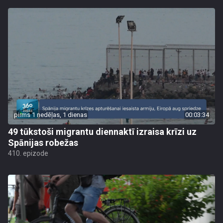
pirms 1 nedēļas, 1 dienas
00:03:34
49 tūkstoši migrantu diennaktī izraisa krīzi uz
Spānijas robežas
410. epizode