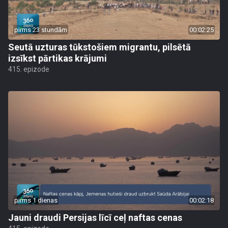
pirms 23 stundām
00:02:25
Seutā uzturas tūkstošiem migrantu, pilsētā
izsīkst pārtikas krājumi
415. epizode
pirms 1 dienas
00:02:18
Jauni draudi Persijas līcī ceļ naftas cenas