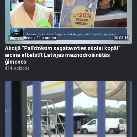
pirms 1 dienas, 21 stundas
00:03:16
Akcijā “Palīdzēsim sagatavoties skolai kopā!”
aicina atbalstīt Latvijas maznodrošinātās
ģimenes
414. epizode