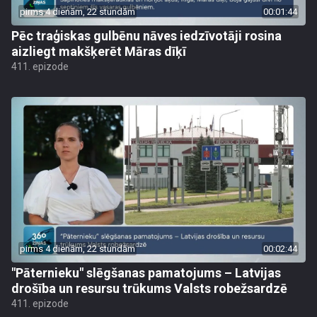
pirms 4 dienām, 22 stundām
00:01:44
Pēc traģiskas gulbēnu nāves iedzīvotāji rosina
aizliegt makšķerēt Māras dīķī
411. epizode
pirms 4 dienām, 22 stundām
00:02:44
"Pāternieku" slēgšanas pamatojums – Latvijas
drošība un resursu trūkums Valsts robežsardzē
411. epizode