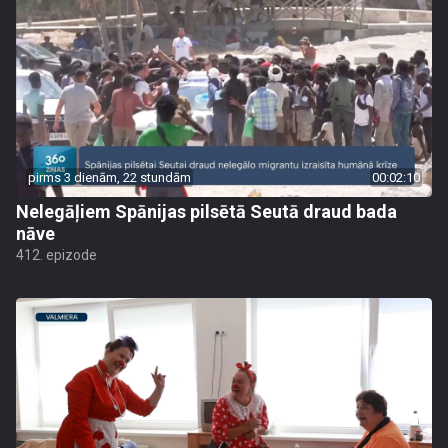
pirms 3 dienām, 22 stundām
00:02:10
Nelegāļiem Spānijas pilsētā Seutā draud bada
nāve
412. epizode