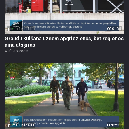
pirms 1 nedēļas
00:01:36
Graudu kulšana uzņem apgriezienus, bet reģionos
aina atšķiras
410. epizode
pirms 1 nedēļas
00:02:01