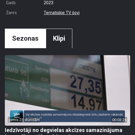
Gads
2023
Žanrs
Tematiskie TV šovi
Sezonas
Klipi
pirms 23 stundām
00:03:26
Iedzīvotāji no degvielas akcīzes samazinājuma