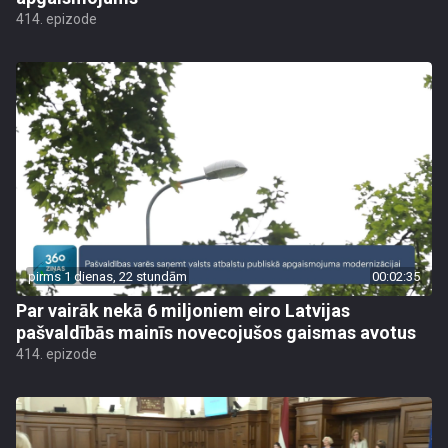
414. epizode
pirms 1 dienas, 22 stundām
00:02:35
Par vairāk nekā 6 miljoniem eiro Latvijas
pašvaldībās mainīs novecojušos gaismas avotus
414. epizode