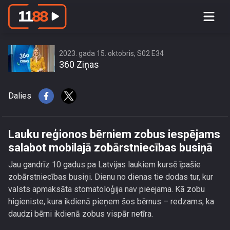
Lauku reģionos bērniem zobus
iespējams salabot mobilajā
zobārstniecības busiņā
2023. gada 15. oktobris, S02 E34
360 Ziņas
Dalies
Lauku reģionos bērniem zobus iespējams
salabot mobilajā zobārstniecības busiņā
Jau gandrīz 10 gadus pa Latvijas laukiem kursē īpašie
zobārstniecības busiņi. Dienu no dienas tie dodas tur, kur
valsts apmaksāta stomatoloģija nav pieejama. Kā zobu
higieniste, kura ikdienā pieņem šos bērnus – redzams, ka
daudzi bērni ikdienā zobus vispār netīra.