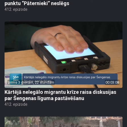
punktu “Pāternieki” neslēgs
412. epizode
pirms 3 dienām, 22 stundām
00:03:08
Kārtējā nelegālo migrantu krīze raisa diskusijas
par Šengenas līguma pastāvēšanu
412. epizode