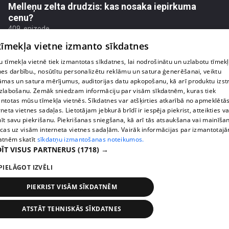
Melleņu zelta drudzis: kas nosaka iepirkuma
cenu?
409. epizode
 tīmekļa vietne izmanto sīkdatnes
 tīmekļa vietnē tiek izmantotas sīkdatnes, lai nodrošinātu un uzlabotu tīmek
nes darbību., nosūtītu personalizētu reklāmu un satura ģenerēšanai, veiktu
āmas un satura mērījumus, auditorijas datu apkopošanu, kā arī produktu izst
zlabošanu. Zemāk sniedzam informāciju par visām sīkdatnēm, kuras tiek
ntotas mūsu tīmekļa vietnēs. Sīkdatnes var atšķirties atkarībā no apmeklētā
rneta vietnes sadaļas. Lietotājam jebkurā brīdī ir iespēja piekrist, atteikties va
īt savu piekrišanu. Piekrišanas sniegšana, kā arī tās atsaukšana vai mainīša
ecas uz visām interneta vietnes sadaļām. Vairāk informācijas par izmantotaj
atnēm skatīt
sīkdatņu izmantošanas noteikumos.
ĪT VISUS PARTNERUS
(1718) →
pirms 1 nedēļas, 1 dienas
00:02:49
PIELĀGOT IZVĒLI
Ogas un sēnes šogad dārgākas, bet uzpirkšanas
PIEKRIST VISĀM SĪKDATNĒM
punktos to krietni mazāk
409. epizode
ATSTĀT TEHNISKĀS SĪKDATNES