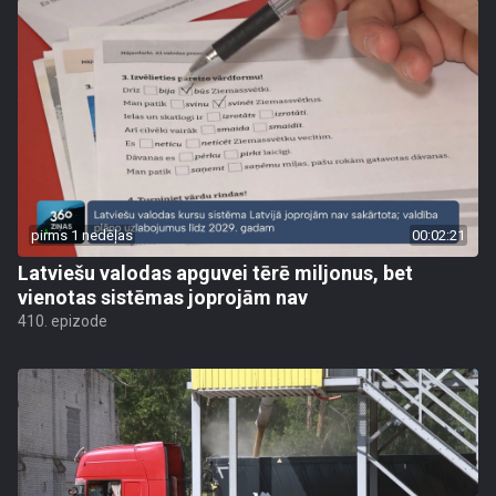
pirms 1 nedēļas
00:02:21
Latviešu valodas apguvei tērē miljonus, bet
vienotas sistēmas joprojām nav
410. epizode