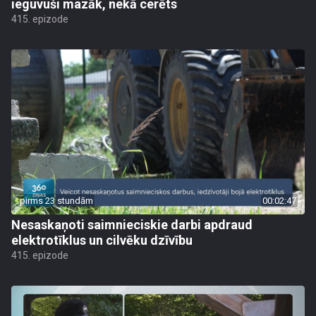
ieguvuši mazāk, nekā cerēts
415. epizode
pirms 23 stundām
00:02:47
Nesaskaņoti saimnieciskie darbi apdraud
elektrotīklus un cilvēku dzīvību
415. epizode