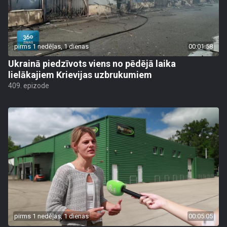
pirms 1 nedēļas, 1 dienas
00:01:58
Ukrainā piedzīvots viens no pēdējā laika
lielākajiem Krievijas uzbrukumiem
409. epizode
pirms 1 nedēļas, 1 dienas
00:05:05